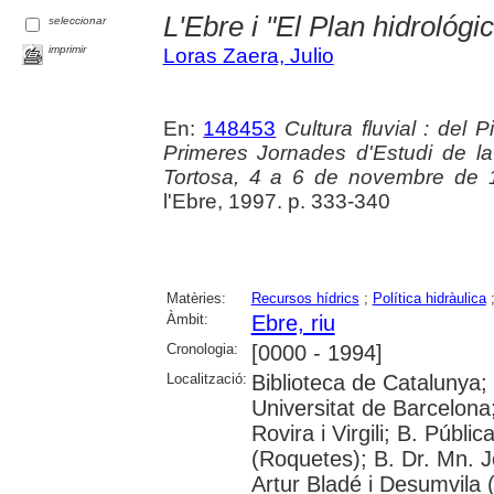
L'Ebre i "El Plan hidrológi
seleccionar
imprimir
Loras Zaera, Julio
En:
148453
Cultura fluvial : del 
Primeres Jornades d'Estudi de la 
Tortosa, 4 a 6 de novembre de 
l'Ebre, 1997. p. 333-340
Matèries:
Recursos hídrics
;
Política hidràulica
Àmbit:
Ebre, riu
Cronologia:
[0000 - 1994]
Localització:
Biblioteca de Catalunya;
Universitat de Barcelona;
Rovira i Virgili; B. Públ
(Roquetes); B. Dr. Mn. 
Artur Bladé i Desumvila (