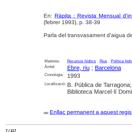
En:
Ràpita : Revista Mensual d'in
(febrer 1993), p. 38-39
Parla del transvasament d'aigua de
Matèries:
Recursos hídrics
;
Rius
;
Política hidr
Àmbit:
Ebre, riu
;
Barcelona
Cronologia:
1993
Localització:
B. Pública de Tarragona;
Biblioteca Marcel·lí Dom
Enllaç permanent a aquest regis
7 / 117