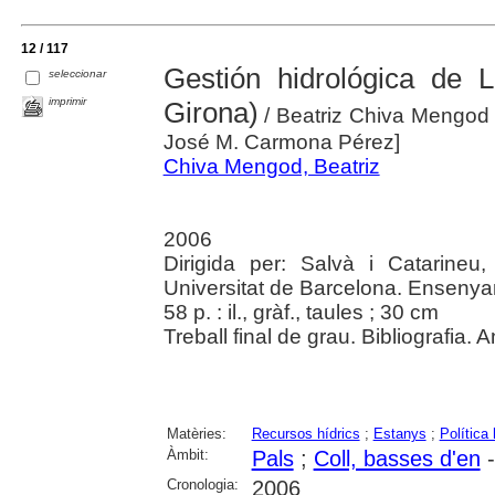
12 / 117
Gestión hidrológica de 
seleccionar
imprimir
Girona)
/ Beatriz Chiva Mengod ; 
José M. Carmona Pérez]
Chiva Mengod, Beatriz
2006
Dirigida per: Salvà i Catarine
Universitat de Barcelona. Enseny
58 p. : il., gràf., taules ; 30 cm
Treball final de grau. Bibliografia. 
Matèries:
Recursos hídrics
;
Estanys
;
Política 
Àmbit:
Pals
;
Coll, basses d'en
-
Cronologia:
2006