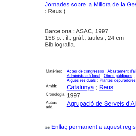
Jornades sobre la Millora de la Ge
: Reus )
Barcelona : ASAC, 1997
158 p. : il., gràf., taules ; 24 cm
Bibliografia.
Matèries:
Actes de congressos
;
Abastament d'a
Administració local
;
Obres públiques
;
Aigües residuals
;
Plantes depuradores
Àmbit:
Catalunya
;
Reus
Cronologia:
1997
Autors
Agrupació de Serveis d'A
add.:
Enllaç permanent a aquest regis