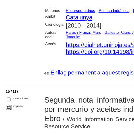
Matèries:
Recursos hídrics
;
Política hidràulica
;
Àmbit:
Catalunya
Cronologia:
[2010 - 2014]
Autors
Parés i Franzi, Marc
;
Ballester Ciuró, 
add.:
Joaquim
Accés:
https://dialnet.unirioja.e
https://doi.org/10.14198
Enllaç permanent a aquest regis
15 / 117
Segunda nota informativ
seleccionar
imprimir
por mercurio y aceites ind
Ebro
/ World Information Servic
Resource Service