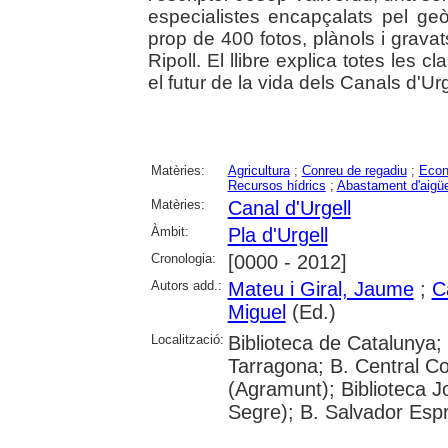
especialistes encapçalats pel g
prop de 400 fotos, plànols i grav
Ripoll. El llibre explica totes les c
el futur de la vida dels Canals d'Urg
Matèries:
Agricultura
;
Conreu de regadiu
;
Econ
Recursos hídrics
;
Abastament d'aigü
Matèries:
Canal d'Urgell
Àmbit:
Pla d'Urgell
Cronologia:
[0000 - 2012]
Autors add.:
Mateu i Giral, Jaume
;
C
Miguel
(Ed.)
Localització:
Biblioteca de Catalunya; 
Tarragona; B. Central Co
(Agramunt); Biblioteca J
Segre); B. Salvador Espr