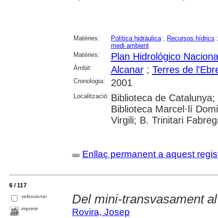
Matèries:
Política hidràulica
;
Recursos hídrics
medi ambient
Matèries:
Plan Hidrológico Naciona
Àmbit:
Alcanar
;
Terres de l'Ebr
Cronologia:
2001
Localització:
Biblioteca de Catalunya;
Biblioteca Marcel·lí Domi
Virgili; B. Trinitari Fabre
Enllaç permanent a aquest regis
6 / 117
Del mini-transvasament a
seleccionar
imprimir
Rovira, Josep