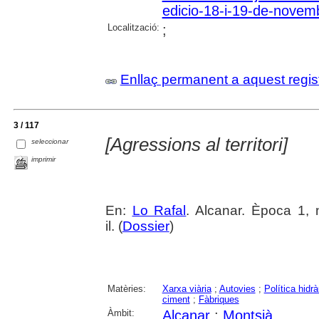
edicio-18-i-19-de-novem
Localització:
;
Enllaç permanent a aquest regis
3 / 117
[Agressions al territori]
seleccionar
imprimir
En:
Lo Rafal
. Alcanar. Època 1, 
il. (
Dossier
)
Matèries:
Xarxa viària
;
Autovies
;
Política hidrà
ciment
;
Fàbriques
Àmbit:
Alcanar
;
Montsià