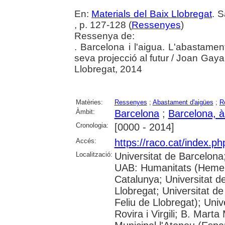
En:
Materials del Baix Llobregat
. 
, p. 127-128 (
Ressenyes
)
Ressenya de:
. Barcelona i l'aigua. L'abastame
seva projecció al futur / Joan Gaya
Llobregat, 2014
Matèries:
Ressenyes
;
Abastament d'aigües
;
R
Àmbit:
Barcelona
;
Barcelona, à
Cronologia:
[0000 - 2014]
Accés:
https://raco.cat/index.ph
Localització:
Universitat de Barcelona
UAB: Humanitats (Hemero
Catalunya; Universitat d
Llobregat; Universitat de
Feliu de Llobregat); Uni
Rovira i Virgili; B. Mart