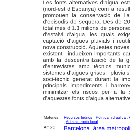
Les fonts alternatives d'aigua e
(nord-est d'Espanya) com a result
promouen la conservació de l'ai
d'episodis de sequera. Des de 20
total més d'1.3 milions de person
d'estalvi d'aigua, les quals exi
captació d'aigües pluvials i reuti
nova construcció. Aquestes noves t
existent i indueixen importants can
amb la descentralització de la ge
d'entrevistes amb tècnics muni
sistemes d'aigües grises i pluvials
soci-tècnic generat durant la i
principals impediments i barre
minimitzar els riscos per a la 
d'aquestes fonts d'aigua alternativ
Matèries:
Recursos hídrics
;
Política hidràulica
;
;
Administració local
Àmbit:
Barcelona, àrea metropol