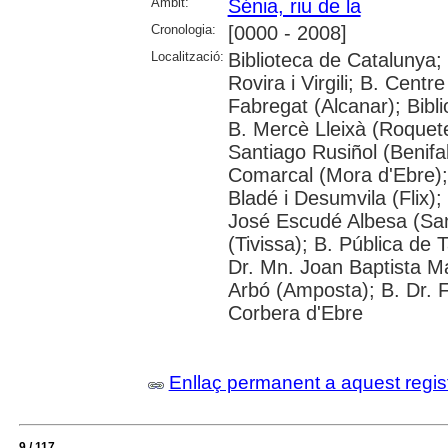
Àmbit:
Sénia, riu de la
Cronologia:
[0000 - 2008]
Localització:
Biblioteca de Catalunya; 
Rovira i Virgili; B. Centr
Fabregat (Alcanar); Bibl
B. Mercè Lleixà (Roquetes
Santiago Rusiñol (Benifal
Comarcal (Mora d'Ebre); 
Bladé i Desumvila (Flix)
José Escudé Albesa (San
(Tivissa); B. Pública de 
Dr. Mn. Joan Baptista M
Arbó (Amposta); B. Dr. Fr
Corbera d'Ebre
Enllaç permanent a aquest regis
9 / 117