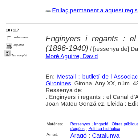
Enllaç permanent a aquest regis
18 / 117
Enginyers i regants : e
seleccionar
imprimir
(1896-1940)
/ [ressenya de] Da
Moré Aguirre, David
Text complet
En:
Mestall : butlletí de l'Associ
Gironines
. Girona. Any XX, núm. 43
Ressenya de:
. Enginyers i regants : el Canal d
Joan Mateu González. Lleida : Edic
Matèries:
Ressenyes
;
Irrigació
;
Obres públiqu
d'aigües
;
Política hidràulica
Àmbit:
Aragó
;
Catalunya