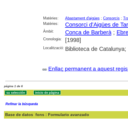
Matèries:
Abastament d'aigües
;
Consorcis
;
Tr
Matèries:
Consorci d'Aigües de Ta
Àmbit:
Conca de Barberà
;
Ebre
Cronologia:
[1998]
Localització:
Biblioteca de Catalunya;
Enllaç permanent a aquest regis
página 1 de 6
Refinar la búsqueda
Base de datos
fons : Formulario avanzado