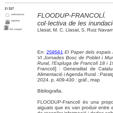
2 / 117
FLOODUP-FRANCOLÍ. 
seleccionar
imprimir
col·lectiva de les inundac
Llasat, M. C. Llasat, S. Ruiz Nava
Text complet
En:
258561
El Paper dels espais 
VI Jornades Bosc de Poblet i Mu
Rural, l'Espluga de Francolí 18 i
Francolí] : Generalitat de Catal
Alimentació i Agenda Rural : Paratg
2024. p. 409-430 : gràf., map
Bibliografia.
FLOODUP-Francolí és una propos
aiguats que es van produir entre e