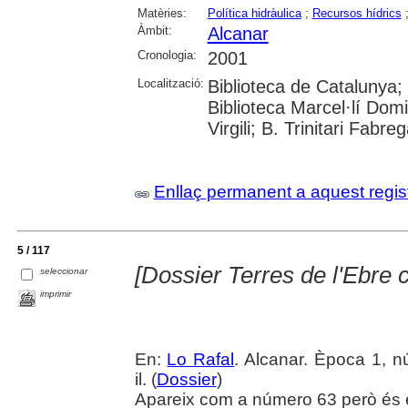
Matèries:
Política hidràulica
;
Recursos hídrics
Àmbit:
Alcanar
Cronologia:
2001
Localització:
Biblioteca de Catalunya;
Biblioteca Marcel·lí Domi
Virgili; B. Trinitari Fabre
Enllaç permanent a aquest regis
5 / 117
[Dossier Terres de l'Ebre 
seleccionar
imprimir
En:
Lo Rafal
. Alcanar. Època 1, n
il. (
Dossier
)
Apareix com a número 63 però és 