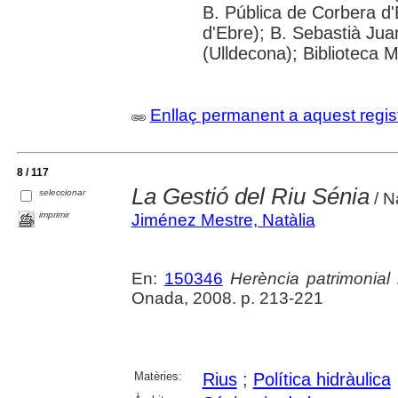
B. Pública de Corbera d
d'Ebre); B. Sebastià Jua
(Ulldecona); Biblioteca 
Enllaç permanent a aquest regis
8 / 117
La Gestió del Riu Sénia
seleccionar
/ N
imprimir
Jiménez Mestre, Natàlia
En:
150346
Herència patrimonial
Onada, 2008. p. 213-221
Matèries:
Rius
;
Política hidràulica