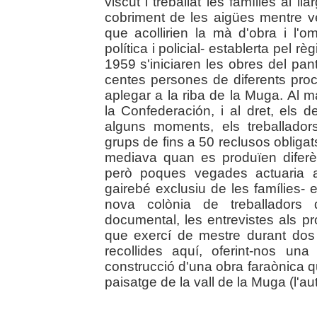
viscut i treballat les famílies al l
cobriment de les aigües mentre ve
que acollirien la mà d'obra i l'om
política i policial- establerta pel 
1959 s'iniciaren les obres del pa
centes persones de diferents pro
aplegar a la riba de la Muga. Al m
la Confederación, i al dret, els 
alguns moments, els treballador
grups de fins a 50 reclusos obligats
mediava quan es produïen diferènc
però poques vegades actuaria am
gairebé exclusiu de les famílies-
nova colònia de treballadors 
documental, les entrevistes als pro
que exercí de mestre durant dos
recollides aquí, oferint-nos un
construcció d'una obra faraònica qu
paisatge de la vall de la Muga (l'aut