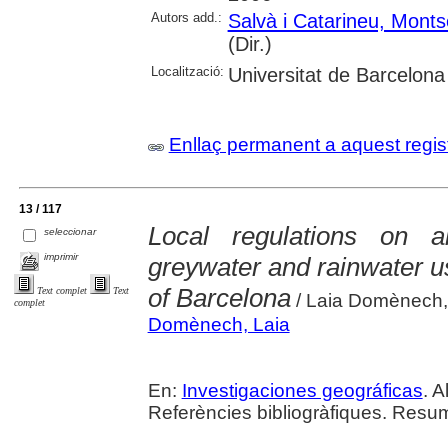
Autors add.:
Salvà i Catarineu, Monts
(Dir.)
Localització:
Universitat de Barcelona
Enllaç permanent a aquest regis
13 / 117
Local regulations on a
seleccionar
imprimir
greywater and rainwater u
of Barcelona
Text complet
Text
/ Laia Domènech, 
complet
Domènech, Laia
En:
Investigaciones geográficas
. A
Referències bibliogràfiques. Resum