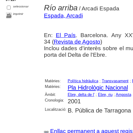
Río arriba
seleccionar
/ Arcadi Espada
imprimir
Espada, Arcadi
En:
El País
. Barcelona. Any XX
34 (
Revista de Agosto
)
Inclou dades d'interès sobre el mu
porta del Delta de l'Ebre.
Matèries:
Política hidràulica
;
Transvasament
;
Matèries:
Pla Hidrològic Nacional
Àmbit:
Ebre, delta de l'
;
Ebre, riu
;
Amposta
Cronologia:
2001
Localització:
B. Pública de Tarragona
Enllaç permanent a aquest regis