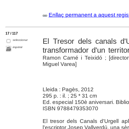
Enllaç permanent a aquest regis
17 / 117
El Tresor dels canals d'U
seleccionar
imprimir
transformador d'un territor
Ramon Carné i Teixidó ; [director
Miguel Varea]
Lleida : Pagès, 2012
295 p. : il. ; 25 * 31 cm
Ed. especial 150è aniversari. Biblio
ISBN 9788479353070
El tresor dels Canals d'Urgell ap
l'escriptor Josep Vallverdú, una sèr