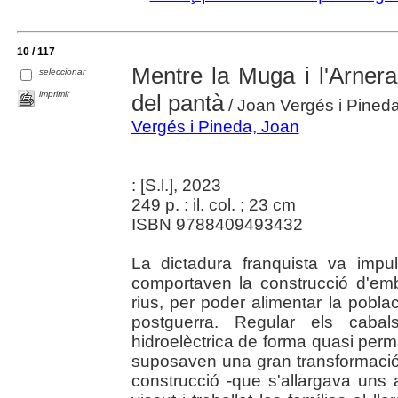
10 / 117
Mentre la Muga i l'Arnera
seleccionar
imprimir
del pantà
/ Joan Vergés i Pined
Vergés i Pineda, Joan
: [S.l.], 2023
249 p. : il. col. ; 23 cm
ISBN 9788409493432
La dictadura franquista va impu
comportaven la construcció d'emb
rius, per poder alimentar la pobl
postguerra. Regular els cabal
hidroelèctrica de forma quasi per
suposaven una gran transformació
construcció -que s'allargava uns