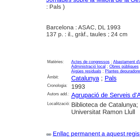
: Pals )
Barcelona : ASAC, DL 1993
137 p. : il., gràf., taules ; 24 cm
Matèries:
Actes de congressos
;
Abastament d'
Administració local
;
Obres públiques
Aigües residuals
;
Plantes depurador
Àmbit:
Catalunya
;
Pals
Cronologia:
1993
Autors add.:
Agrupació de Serveis d'
Localització:
Biblioteca de Catalunya; 
Universitat Ramon Llull
Enllaç permanent a aquest regis