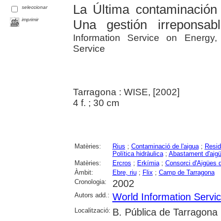
La Última contaminación 
seleccionar
imprimir
Una gestión irreponsab
Information Service on Energy,
Service
Tarragona : WISE, [2002]
4 f. ; 30 cm
Matèries:
Rius
;
Contaminació de l'aigua
;
Resid
Política hidràulica
;
Abastament d'aig
Matèries:
Ercros
;
Erkímia
;
Consorci d'Aigües 
Àmbit:
Ebre, riu
;
Flix
;
Camp de Tarragona
Cronologia:
2002
Autors add.:
World Information Servi
Localització:
B. Pública de Tarragona