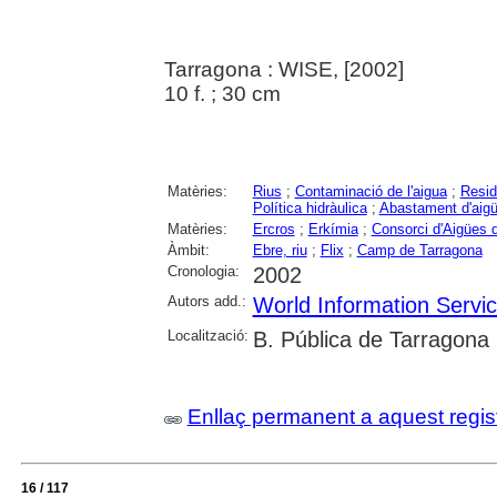
Tarragona : WISE, [2002]
10 f. ; 30 cm
Matèries:
Rius
;
Contaminació de l'aigua
;
Resid
Política hidràulica
;
Abastament d'aig
Matèries:
Ercros
;
Erkímia
;
Consorci d'Aigües 
Àmbit:
Ebre, riu
;
Flix
;
Camp de Tarragona
Cronologia:
2002
Autors add.:
World Information Servi
Localització:
B. Pública de Tarragona
Enllaç permanent a aquest regis
16 / 117