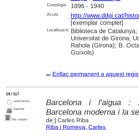
Cronologia:
1896 - 1940
Accés:
http://www.ddgi.cat/histo
[exemplar complet]
Localització:
Biblioteca de Catalunya;
Universitat de Girona; U
Rahola (Girona); B. Octav
Guíxols)
Enllaç permanent a aquest regis
19 / 117
Barcelona i l'aigua : 
seleccionar
imprimir
Barcelona moderna i la sev
de:] Carles Riba
Text complet
Riba i Romeva, Carles