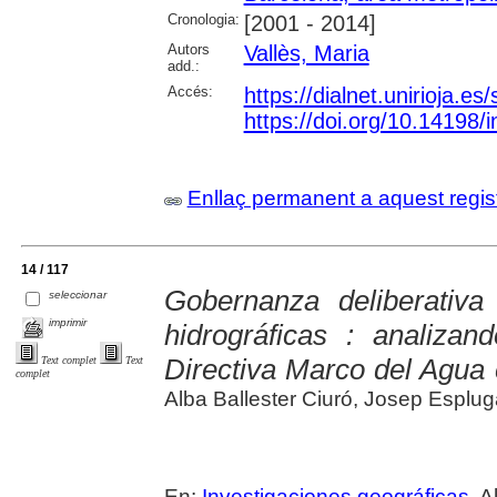
Cronologia:
[2001 - 2014]
Autors
Vallès, Maria
add.:
Accés:
https://dialnet.unirioja.e
https://doi.org/10.14198
Enllaç permanent a aquest regis
14 / 117
Gobernanza deliberativ
seleccionar
imprimir
hidrográficas : analiza
Directiva Marco del Agua
Text complet
Text
complet
Alba Ballester Ciuró, Josep Esplu
En:
Investigaciones geográficas
. A