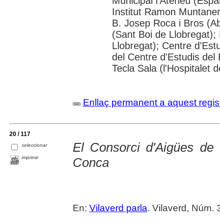
Municipal l'Ateneu (Espar
Institut Ramon Muntaner;
B. Josep Roca i Bros (Ab
(Sant Boi de Llobregat);
Llobregat); Centre d'Estu
del Centre d'Estudis del 
Tecla Sala (l'Hospitalet 
Enllaç permanent a aquest regis
20 / 117
El Consorci d'Aigües de 
seleccionar
imprimir
Conca
En:
Vilaverd parla
. Vilaverd, Núm. 