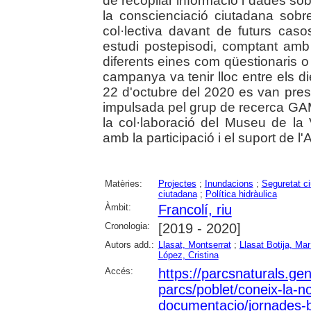
de recopilar informació i dades sobr
la conscienciació ciutadana sobre 
col·lectiva davant de futurs caso
estudi postepisodi, comptant amb 
diferents eines com qüestionaris 
campanya va tenir lloc entre els di
22 d'octubre del 2020 es van prese
impulsada pel grup de recerca GA
la col·laboració del Museu de la 
amb la participació i el suport de l
Matèries:
Projectes
;
Inundacions
;
Seguretat c
ciutadana
;
Política hidràulica
Àmbit:
Francolí, riu
Cronologia:
[2019 - 2020]
Autors add.:
Llasat, Montserrat
;
Llasat Botija, Ma
López, Cristina
Accés:
https://parcsnaturals.ge
parcs/poblet/coneix-la-no
documentacio/jornades-