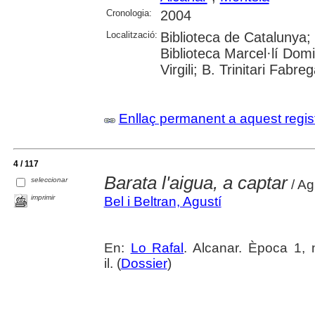
Cronologia:
2004
Localització:
Biblioteca de Catalunya;
Biblioteca Marcel·lí Domi
Virgili; B. Trinitari Fabre
Enllaç permanent a aquest regis
4 / 117
Barata l'aigua, a captar
seleccionar
/ Ag
imprimir
Bel i Beltran, Agustí
En:
Lo Rafal
. Alcanar. Època 1, 
il. (
Dossier
)