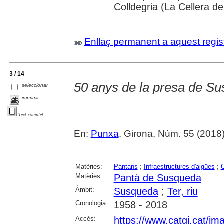
Colldegria (La Cellera de
Enllaç permanent a aquest regis
3 / 14
50 anys de la presa de S
seleccionar
imprimir
Text complet
En:
Punxa
. Girona, Núm. 55 (2018
Matèries:
Pantans
;
Infraestructures d'aigües
;
O
Matèries:
Pantà de Susqueda
Àmbit:
Susqueda
;
Ter, riu
Cronologia:
1958 - 2018
Accés:
https://www.catgi.cat/i