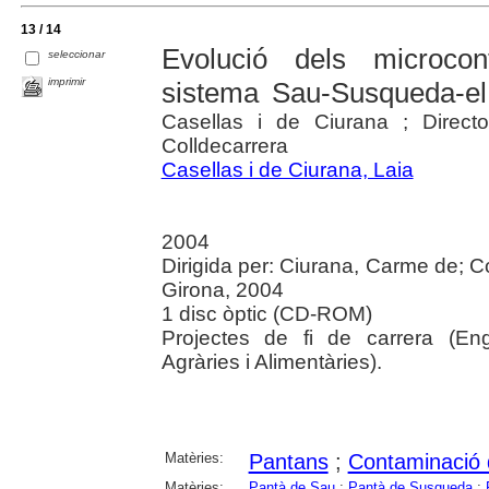
13 / 14
Evolució dels microco
seleccionar
imprimir
sistema Sau-Susqueda-el
Casellas i de Ciurana ; Direct
Colldecarrera
Casellas i de Ciurana, Laia
2004
Dirigida per: Ciurana, Carme de; Co
Girona, 2004
1 disc òptic (CD-ROM)
Projectes de fi de carrera (Eng
Agràries i Alimentàries).
Matèries:
Pantans
;
Contaminació d
Matèries:
Pantà de Sau
;
Pantà de Susqueda
;