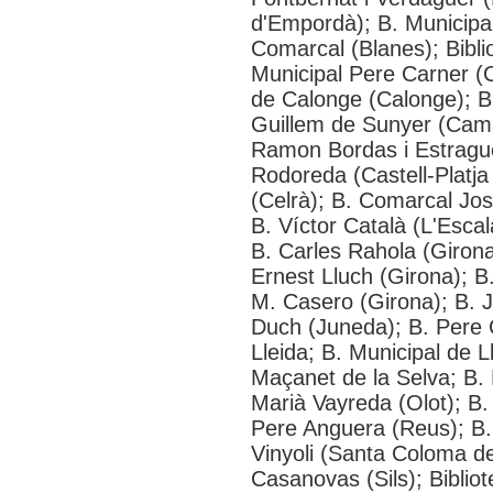
d'Empordà); B. Municipal
Comarcal (Blanes); Bibli
Municipal Pere Carner (C
de Calonge (Calonge); B
Guillem de Sunyer (Camar
Ramon Bordas i Estragué
Rodoreda (Castell-Platja 
(Celrà); B. Comarcal Jos
B. Víctor Català (L'Escal
B. Carles Rahola (Girona
Ernest Lluch (Girona); B
M. Casero (Girona); B. Ju
Duch (Juneda); B. Pere C
Lleida; B. Municipal de L
Maçanet de la Selva; B.
Marià Vayreda (Olot); B
Pere Anguera (Reus); B.
Vinyoli (Santa Coloma d
Casanovas (Sils); Biblio