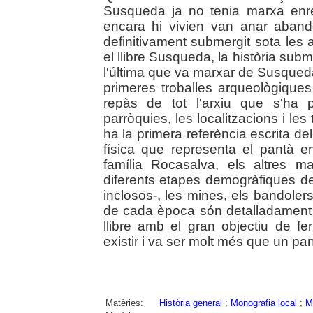
Susqueda ja no tenia marxa enr
encara hi vivien van anar aband
definitivament submergit sota les 
el llibre Susqueda, la història subm
l'última que va marxar de Susqueda- 
primeres troballes arqueològiques
repàs de tot l'arxiu que s'ha p
parròquies, les localitzacions i les
ha la primera referència escrita del 
física que representa el pantà en
família Rocasalva, els altres m
diferents etapes demogràfiques 
inclosos-, les mines, els bandolers
de cada època són detalladament r
llibre amb el gran objectiu de fe
existir i va ser molt més que un pan
Matèries:
Història general
;
Monografia local
;
M