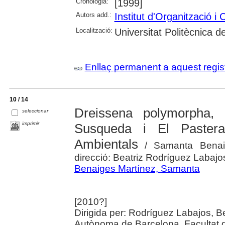
Cronologia:
[1999]
Autors add.:
Institut d'Organització i
Localització:
Universitat Politècnica 
Enllaç permanent a aquest regis
10 / 14
Dreissena polymorpha, 
seleccionar
imprimir
Susqueda i El Pastera
Ambientals
/ Samanta Benaig
direcció: Beatriz Rodríguez Labajo
Benaiges Martínez, Samanta
[2010?]
Dirigida per: Rodríguez Labajos, Be
Autònoma de Barcelona, Facultat 