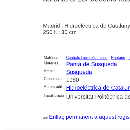
Madrid : Hidroeléctrica de Catalun
250 f. ; 30 cm
Matèries:
Centrals hidroelèctriques
;
Pantans
;
Matèries:
Pantà de Susqueda
Àmbit:
Susqueda
Cronologia:
1980
Autors add.:
Hidroeléctrica de Catalu
Localització:
Universitat Politècnica 
Enllaç permanent a aquest regis