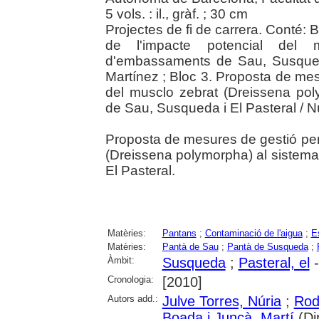
5 vols. : il., gràf. ; 30 cm
Projectes de fi de carrera. Conté: 
de l'impacte potencial del 
d'embassaments de Sau, Susqued
Martínez ; Bloc 3. Proposta de mes
del musclo zebrat (Dreissena po
de Sau, Susqueda i El Pasteral / Nú
Proposta de mesures de gestió per 
(Dreissena polymorpha) al siste
El Pasteral.
Matèries:
Pantans
;
Contaminació de l'aigua
;
E
Matèries:
Pantà de Sau
;
Pantà de Susqueda
;
Àmbit:
Susqueda
;
Pasteral, el
-
Cronologia:
[2010]
Autors add.:
Julve Torres, Núria
;
Rod
Boada i Juncà, Martí
(Dir