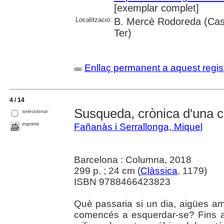
[exemplar complet]
Localització:
B. Mercè Rodoreda (Caste
Ter)
Enllaç permanent a aquest regis
4 / 14
Susqueda, crònica d'una c
seleccionar
imprimir
Fañanàs i Serrallonga, Miquel
Barcelona : Columna, 2018
299 p. ; 24 cm (
Clàssica
, 1179)
ISBN 9788466423823
Què passaria si un dia, aigües am
comencés a esquerdar-se? Fins a on