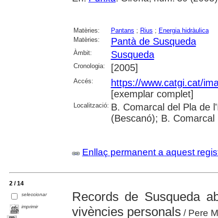
Matèries:
Pantans
;
Rius
;
Energia hidràulica
Matèries:
Pantà de Susqueda
Àmbit:
Susqueda
Cronologia:
[2005]
Accés:
https://www.catgi.cat/i
[exemplar complet]
Localització:
B. Comarcal del Pla de l
(Bescanó); B. Comarcal 
Enllaç permanent a aquest regis
2 / 14
Records de Susqueda aba
seleccionar
imprimir
vivències personals
/ Pere M