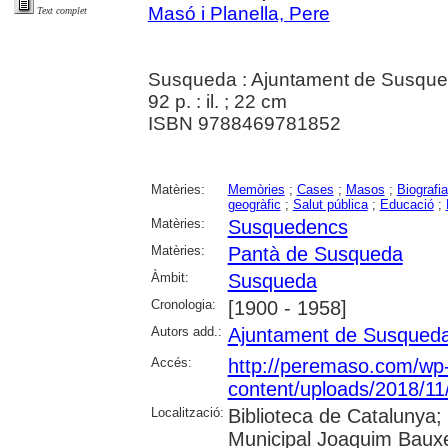
Masó i Planella, Pere
Text complet
Susqueda : Ajuntament de Susque
92 p. : il. ; 22 cm
ISBN 9788469781852
Matèries:
Memòries
;
Cases
;
Masos
;
Biografia
geogràfic
;
Salut pública
;
Educació
;
Matèries:
Susquedencs
Matèries:
Pantà de Susqueda
Àmbit:
Susqueda
Cronologia:
[1900 - 1958]
Autors add.:
Ajuntament de Susqued
Accés:
http://peremaso.com/wp
content/uploads/2018/1
Localització:
Biblioteca de Catalunya;
Municipal Joaquim Bauxel