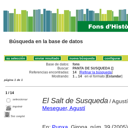
Búsqueda en la base de datos
Base de datos:
fons
Buscar:
PANTA DE SUSQUEDA []
Referencias encontradas:
14
[
Refinar la búsqueda
]
Mostrando:
1 .. 14
en el formato [
Estandar
]
página 1 de 1
1 / 14
El Salt de Susqueda
seleccionar
/ Agust
imprimir
Meseguer, Agustí
Text complet
En:
Punxa
. Girona, núm. 39 (2005) , 