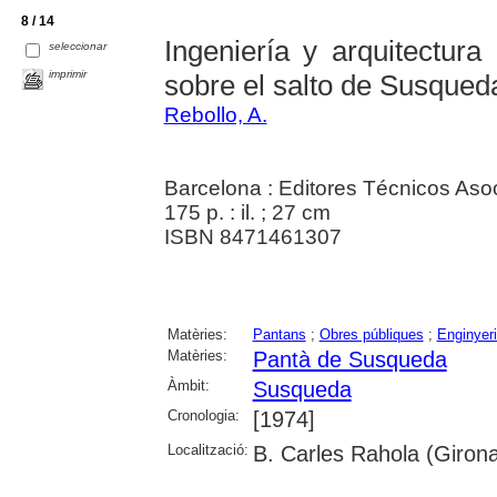
8 / 14
Ingeniería y arquitectura
seleccionar
imprimir
sobre el salto de Susqued
Rebollo, A.
Barcelona : Editores Técnicos Aso
175 p. : il. ; 27 cm
ISBN 8471461307
Matèries:
Pantans
;
Obres públiques
;
Enginyer
Matèries:
Pantà de Susqueda
Àmbit:
Susqueda
Cronologia:
[1974]
Localització:
B. Carles Rahola (Giron