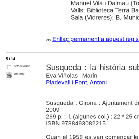
Manuel Vilà i Dalmau (To
Valls; Biblioteca Terra Ba
Sala (Vidreres); B. Muni
Enllaç permanent a aquest regis
5 / 14
Susqueda : la història s
seleccionar
imprimir
Eva Viñolas i Marín
Pladevall i Font, Antoni
Susqueda ; Girona : Ajuntament d
2009
269 p. : il. (algunes col.) ; 22 * 25 
ISBN 9788493082215
Quan el 1958 es van començar les