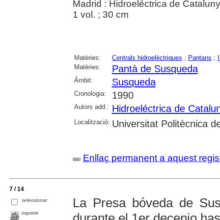
Madrid : Hidroeléctrica de Cataluny
1 vol. ; 30 cm
Matèries:
Centrals hidroelèctriques
;
Pantans
;
Matèries:
Pantà de Susqueda
Àmbit:
Susqueda
Cronologia:
1990
Autors add.:
Hidroeléctrica de Catalu
Localització:
Universitat Politècnica 
Enllaç permanent a aquest regis
7 / 14
La Presa bóveda de Sus
seleccionar
imprimir
durante el 1er decenio ha