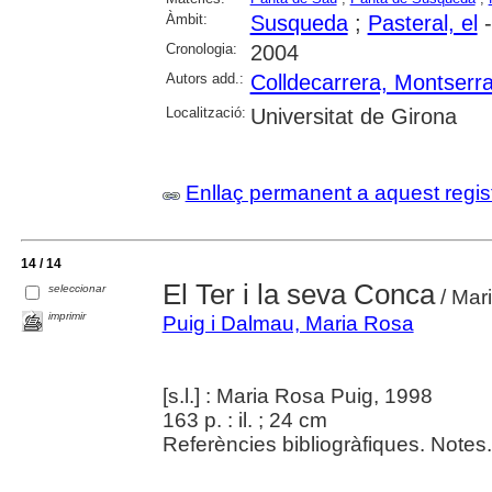
Àmbit:
Susqueda
;
Pasteral, el
-
Cronologia:
2004
Autors add.:
Colldecarrera, Montserra
Localització:
Universitat de Girona
Enllaç permanent a aquest regis
14 / 14
El Ter i la seva Conca
seleccionar
/ Mar
imprimir
Puig i Dalmau, Maria Rosa
[s.l.] : Maria Rosa Puig, 1998
163 p. : il. ; 24 cm
Referències bibliogràfiques. Notes.