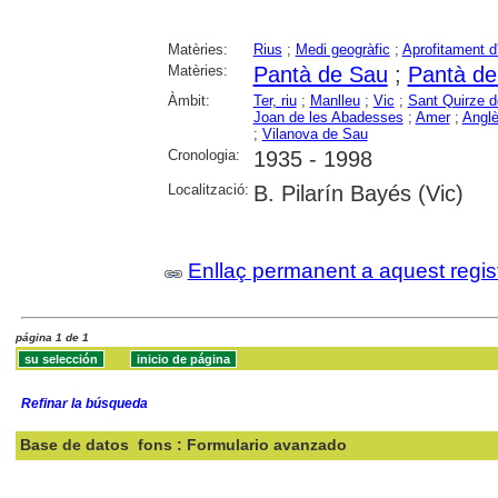
Matèries:
Rius
;
Medi geogràfic
;
Aprofitament d
Matèries:
Pantà de Sau
;
Pantà d
Àmbit:
Ter, riu
;
Manlleu
;
Vic
;
Sant Quirze 
Joan de les Abadesses
;
Amer
;
Angl
;
Vilanova de Sau
Cronologia:
1935 - 1998
Localització:
B. Pilarín Bayés (Vic)
Enllaç permanent a aquest regis
página 1 de 1
Refinar la búsqueda
Base de datos
fons : Formulario avanzado