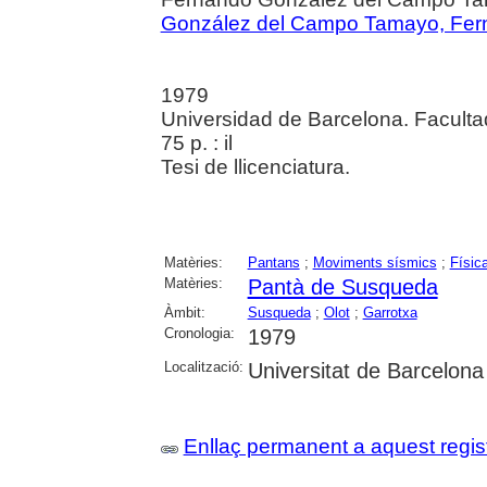
González del Campo Tamayo, Fer
1979
Universidad de Barcelona. Faculta
75 p. : il
Tesi de llicenciatura.
Matèries:
Pantans
;
Moviments sísmics
;
Físic
Matèries:
Pantà de Susqueda
Àmbit:
Susqueda
;
Olot
;
Garrotxa
Cronologia:
1979
Localització:
Universitat de Barcelona
Enllaç permanent a aquest regis