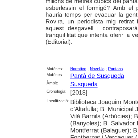
milions de metres cúbics del pantà
esberlessin el formigó? Amb el p
hauria temps per evacuar la gent
Rovira, un periodista mig retirat
aquest desgavell i contraposarà
tranquil·litat que intenta oferir la 
(Editorial).
Matèries:
Narrativa
;
Novel·la
;
Pantans
Matèries:
Pantà de Susqueda
Àmbit:
Susqueda
Cronologia:
[2018]
Localització:
Biblioteca Joaquim Monto
d'Altafulla; B. Municipal
Vilà Barnils (Arbúcies); 
(Banyoles); B. Salvador 
Montferrat (Balaguer); B
Fontbernat i Verdaguer (