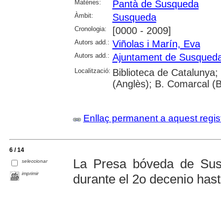
Matèries:
Pantà de Susqueda
Àmbit:
Susqueda
Cronologia:
[0000 - 2009]
Autors add.:
Viñolas i Marín, Eva
Autors add.:
Ajuntament de Susqued
Localització:
Biblioteca de Catalunya;
(Anglès); B. Comarcal (B
Enllaç permanent a aquest regis
6 / 14
La Presa bóveda de Sus
seleccionar
imprimir
durante el 2o decenio has