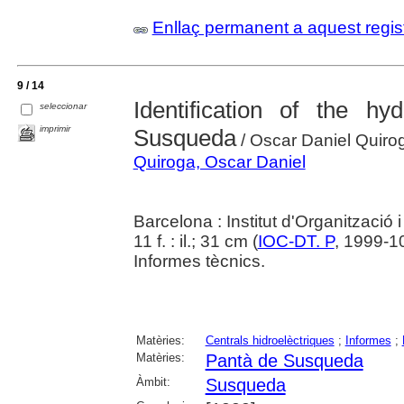
Enllaç permanent a aquest regis
9 / 14
Identification of the hy
seleccionar
imprimir
Susqueda
/ Oscar Daniel Quiro
Quiroga, Oscar Daniel
Barcelona : Institut d'Organització 
11 f. : il.; 31 cm (
IOC-DT. P
, 1999-1
Informes tècnics.
Matèries:
Centrals hidroelèctriques
;
Informes
;
Matèries:
Pantà de Susqueda
Àmbit:
Susqueda