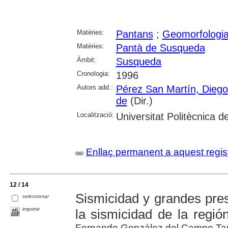
Matèries:
Pantans
;
Geomorfologi
Matèries:
Pantà de Susqueda
Àmbit:
Susqueda
Cronologia:
1996
Autors add.:
Pérez San Martín, Diego
de
(Dir.)
Localització:
Universitat Politècnica 
Enllaç permanent a aquest regis
12 / 14
Sismicidad y grandes pre
seleccionar
imprimir
la sismicidad de la región
Fernando González del Campo T