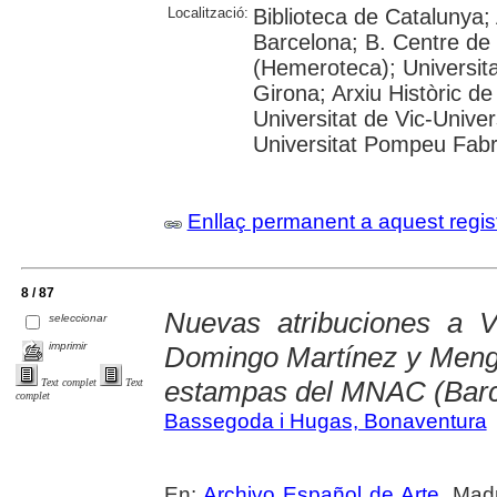
Localització:
Biblioteca de Catalunya; 
Barcelona; B. Centre de
(Hemeroteca); Universita
Girona; Arxiu Històric de
Universitat de Vic-Univer
Universitat Pompeu Fabra;
Enllaç permanent a aquest regis
8 / 87
Nuevas atribuciones a V
seleccionar
imprimir
Domingo Martínez y Mengs
estampas del MNAC (Barc
Text complet
Text
complet
Bassegoda i Hugas, Bonaventura
En:
Archivo Español de Arte
. Madr