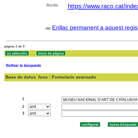
Accés:
https://www.raco.cat/inde
Enllaç permanent a aquest regis
página 1 de 5
Refinar la búsqueda
Base de datos
fons : Formulario avanzado
Buscar:
1
2
3