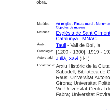
obra.
Matèries:
Art religiós
;
Pintura mural
;
Monumen
Objectes de museus
Matèries:
Església de Sant Climent
Catalunya : MNAC
Àmbit:
Taüll
- Vall de Boí, la
Cronologia:
[1200 - 1300]; 1919 - 1
Autors add.:
Julià, Xavi
(Il·l.)
Localització:
Arxiu Històric de la Ciut
Sabadell; Biblioteca de 
Reus; Universitat Autòno
Girona; Universitat Polit
Vic-Universitat Central 
Fabra; Universitat Rovira i