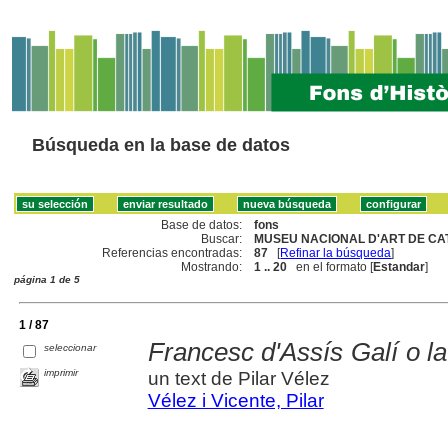
Búsqueda en la base de datos
Base de datos:
fons
Buscar:
MUSEU NACIONAL D'ART DE CAT
Referencias encontradas:
87
[
Refinar la búsqueda
]
Mostrando:
1 .. 20
en el formato [
Estandar
]
página 1 de 5
1 / 87
Francesc d'Assís Galí o la
seleccionar
imprimir
un text de Pilar Vélez
Vélez i Vicente, Pilar