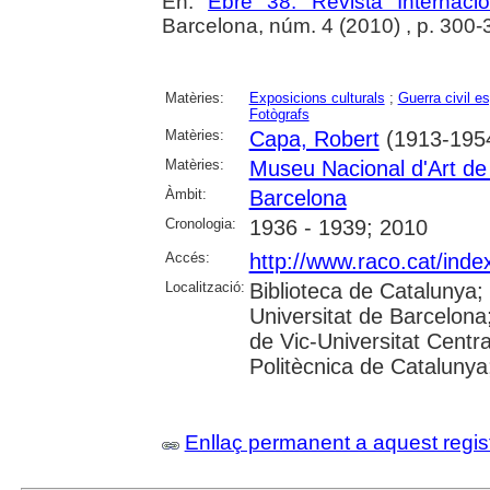
En:
Ebre 38. Revista Internaci
Barcelona, núm. 4 (2010) , p. 300-
Matèries:
Exposicions culturals
;
Guerra civil e
Fotògrafs
Matèries:
Capa, Robert
(1913-195
Matèries:
Museu Nacional d'Art d
Àmbit:
Barcelona
Cronologia:
1936 - 1939; 2010
Accés:
http://www.raco.cat/inde
Localització:
Biblioteca de Catalunya;
Universitat de Barcelona;
de Vic-Universitat Centra
Politècnica de Catalunya; 
Enllaç permanent a aquest regis