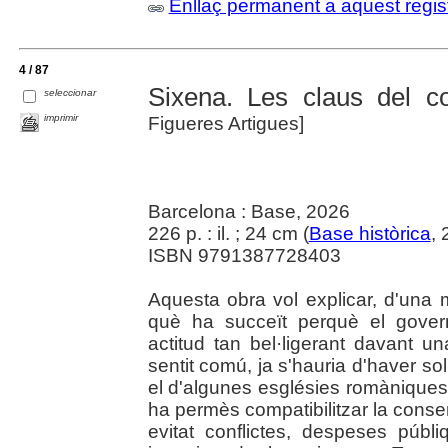
Enllaç permanent a aquest regis
4 / 87
Sixena. Les claus del con
seleccionar
imprimir
Figueres Artigues]
Barcelona : Base, 2026
226 p. : il. ; 24 cm (
Base històrica
,
ISBN 9791387728403
Aquesta obra vol explicar, d'una m
què ha succeït perquè el gover
actitud tan bel·ligerant davant u
sentit comú, ja s'hauria d'haver s
el d'algunes esglésies romàniques -
ha permès compatibilitzar la cons
evitat conflictes, despeses públ