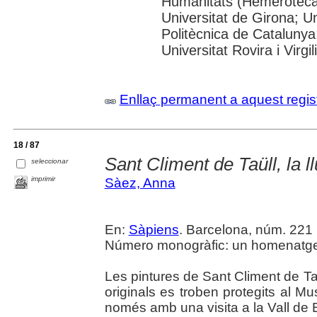
Humanitats (Hemeroteca)
Universitat de Girona; Un
Politècnica de Catalunya
Universitat Rovira i Virgili
Enllaç permanent a aquest regis
18 / 87
Sant Climent de Taüll, la 
seleccionar
imprimir
Sàez, Anna
En:
Sàpiens
. Barcelona, núm. 221 (
Número monogràfic: un homenatge a
Les pintures de Sant Climent de Taü
originals es troben protegits al M
només amb una visita a la Vall de