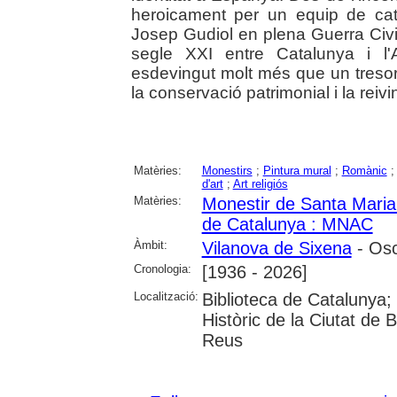
heroicament per un equip de catala
Josep Gudiol en plena Guerra Civil E
segle XXI entre Catalunya i l'
esdevingut molt més que un tresor 
la conservació patrimonial i la reivind
Matèries:
Monestirs
;
Pintura mural
;
Romànic
d'art
;
Art religiós
Matèries:
Monestir de Santa Maria
de Catalunya : MNAC
Àmbit:
Vilanova de Sixena
- Os
Cronologia:
[1936 - 2026]
Localització:
Biblioteca de Catalunya;
Històric de la Ciutat de
Reus