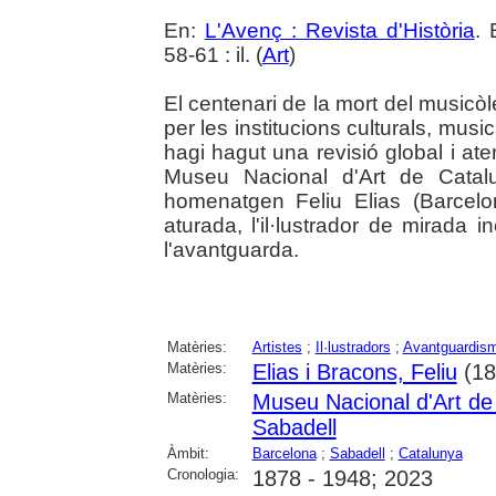
En:
L'Avenç : Revista d'Història
. 
58-61 : il. (
Art
)
El centenari de la mort del musicò
per les institucions culturals, musi
hagi hagut una revisió global i ate
Museu Nacional d'Art de Catal
homenatgen Feliu Elias (Barcelo
aturada, l'il·lustrador de mirada in
l'avantguarda.
Matèries:
Artistes
;
Il·lustradors
;
Avantguardis
Matèries:
Elias i Bracons, Feliu
(18
Matèries:
Museu Nacional d'Art d
Sabadell
Àmbit:
Barcelona
;
Sabadell
;
Catalunya
Cronologia:
1878 - 1948; 2023