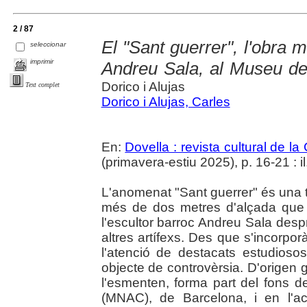
2 / 87
El "Sant guerrer", l'obra m
seleccionar
imprimir
Andreu Sala, al Museu de
Dorico i Alujas
Text complet
Dorico i Alujas, Carles
En:
Dovella : revista cultural de l
(primavera-estiu 2025), p. 16-21 : il.
L'anomenat "Sant guerrer" és una t
més de dos metres d'alçada que s
l'escultor barroc Andreu Sala despré
altres artífexs. Des que s'incorpor
l'atenció de destacats estudioso
objecte de controvèrsia. D'origen 
l'esmenten, forma part del fons 
(MNAC), de Barcelona, i en l'ac