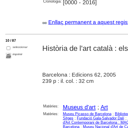
Cronologia:
[0000 - 2016]
Enllaç permanent a aquest regis
10 / 87
Història de l'art català :
seleccionar
imprimir
Barcelona : Edicions 62, 2005
239 p : il. col. : 32 cm
Matèries:
Museus d'art
;
Art
Matèries:
Museu Picasso de Barcelona
;
Bibliot
Sitges
;
Fundació Gala-Salvador Dalí
;
d'Art Contemporani de Barcelona : M
Barcelona
;
Museu Nacional d'Art de C