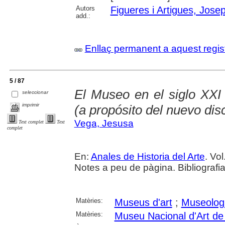
Autors
Figueres i Artigues, Jose
add.:
Enllaç permanent a aquest regis
5 / 87
El Museo en el siglo XXI 
seleccionar
imprimir
(a propósito del nuevo d
Vega, Jesusa
Text complet
Text
complet
En:
Anales de Historia del Arte
. Vol
Notes a peu de pàgina. Bibliografi
Matèries:
Museus d'art
;
Museolog
Matèries:
Museu Nacional d'Art d