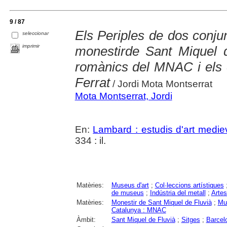
9 / 87
Els Periples de dos conju
seleccionar
imprimir
monestirde Sant Miquel de
romànics del MNAC i els 
Ferrat
/ Jordi Mota Montserrat
Mota Montserrat, Jordi
En:
Lambard : estudis d'art medie
334 : il.
Matèries:
Museus d'art
;
Col·leccions artístiques
de museus
;
Indústria del metall
;
Artes
Matèries:
Monestir de Sant Miquel de Fluvià
;
Mus
Catalunya : MNAC
Àmbit:
Sant Miquel de Fluvià
;
Sitges
;
Barcel