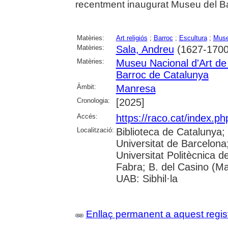
recentment inaugurat Museu del B
Matèries:
Art religiós
;
Barroc
;
Escultura
;
Muse
Matèries:
Sala, Andreu
(1627-1700
Matèries:
Museu Nacional d'Art d
Barroc de Catalunya
Àmbit:
Manresa
Cronologia:
[2025]
Accés:
https://raco.cat/index.p
Localització:
Biblioteca de Catalunya;
Universitat de Barcelona; 
Universitat Politècnica 
Fabra; B. del Casino (M
UAB: Sibhil·la
Enllaç permanent a aquest regis