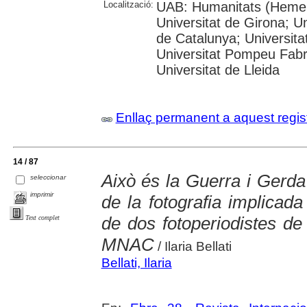
Localització:
UAB: Humanitats (Hemero
Universitat de Girona; Un
de Catalunya; Universita
Universitat Pompeu Fabra;
Universitat de Lleida
Enllaç permanent a aquest regis
14 / 87
Això és la Guerra i Gerda
seleccionar
imprimir
de la fotografia implicada
de dos fotoperiodistes de
Text complet
MNAC
/ Ilaria Bellati
Bellati, Ilaria