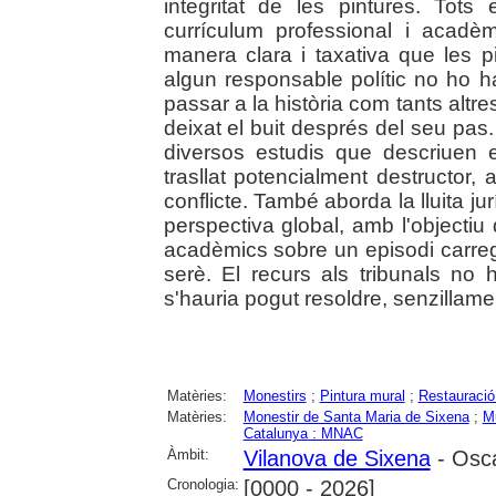
integritat de les pintures. Tots
currículum professional i acadèm
manera clara i taxativa que les p
algun responsable polític no ho h
passar a la història com tants altr
deixat el buit després del seu pas.
diversos estudis que descriuen el
trasllat potencialment destructor, a
conflicte. També aborda la lluita ju
perspectiva global, amb l'objectiu
acadèmics sobre un episodi carreg
serè. El recurs als tribunals no 
s'hauria pogut resoldre, senzillamen
Matèries:
Monestirs
;
Pintura mural
;
Restauració
Matèries:
Monestir de Santa Maria de Sixena
;
M
Catalunya : MNAC
Àmbit:
Vilanova de Sixena
- Osc
Cronologia:
[0000 - 2026]