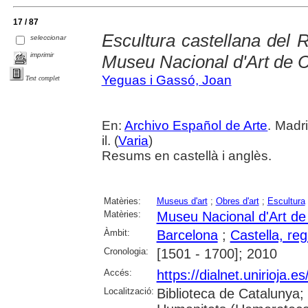
17 / 87
Escultura castellana del 
seleccionar
imprimir
Museu Nacional d'Art de 
Yeguas i Gassó, Joan
Text complet
En:
Archivo Español de Arte
. Madri
il. (
Varia
)
Resums en castellà i anglès.
Matèries:
Museus d'art
;
Obres d'art
;
Escultura
Matèries:
Museu Nacional d'Art d
Àmbit:
Barcelona
;
Castella, re
Cronologia:
[1501 - 1700]; 2010
Accés:
https://dialnet.unirioja.
Localització:
Biblioteca de Catalunya