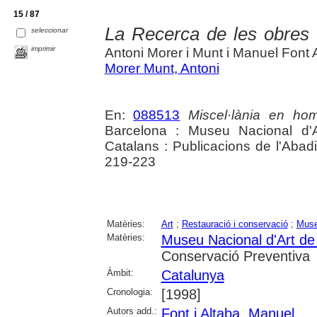
15 / 87
La Recerca de les obres d
seleccionar
imprimir
Antoni Morer i Munt i Manuel Font 
Morer Munt, Antoni
En:
088513
Miscel·lània en h
Barcelona : Museu Nacional d'Ar
Catalans : Publicacions de l'Abadi
219-223
Matèries:
Art
;
Restauració i conservació
;
Muse
Matèries:
Museu Nacional d'Art d
Conservació Preventiva
Àmbit:
Catalunya
Cronologia:
[1998]
Autors add.:
Font i Altaba, Manuel