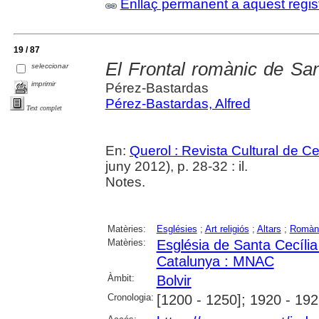
Enllaç permanent a aquest regis
19 / 87
El Frontal romànic de San
seleccionar
imprimir
Pérez-Bastardas
Pérez-Bastardas, Alfred
Text complet
En:
Querol : Revista Cultural de C
juny 2012), p. 28-32 : il.
Notes.
Matèries:
Esglésies
;
Art religiós
;
Altars
;
Romàn
Matèries:
Església de Santa Cecília
Catalunya : MNAC
Àmbit:
Bolvir
Cronologia:
[1200 - 1250]; 1920 - 19