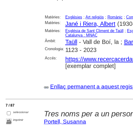
Matèries:
Esglésies
;
Art religiós
;
Romànic
;
Com
Matèries:
Jané i Riera, Albert
(1930-
Matèries:
Església de Sant Climent de Taüll
;
Esg
Catalunya : MNAC
Àmbit:
Taüll
- Vall de Boí, la ;
Bar
Cronologia:
1123 - 2023
Accés:
https://www.recercacerdan
[exemplar complet]
Enllaç permanent a aquest regis
7 / 87
Tres noms per a un person
seleccionar
imprimir
Portell, Susanna