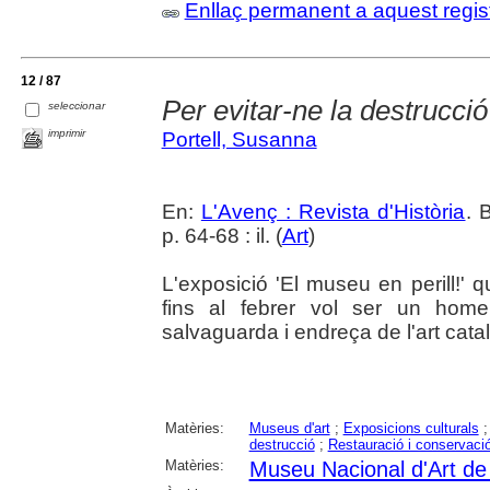
Enllaç permanent a aquest regis
12 / 87
Per evitar-ne la destrucció
seleccionar
imprimir
Portell, Susanna
En:
L'Avenç : Revista d'Història
. 
p. 64-68 : il. (
Art
)
L'exposició 'El museu en perill!' 
fins al febrer vol ser un home
salvaguarda i endreça de l'art catal
Matèries:
Museus d'art
;
Exposicions culturals
destrucció
;
Restauració i conservaci
Matèries:
Museu Nacional d'Art d