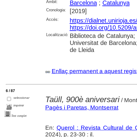
Àmbit:
Barcelona
;
Catalunya
Cronologia:
[2019]
Accés:
https://dialnet.unirioja.
https://doi.org/10.5209/
Localització:
Biblioteca de Catalunya;
Universitat de Barcelona;
de Lleida
Enllaç permanent a aquest regis
6 / 87
Taüll, 900è aniversari
seleccionar
/ Mont
imprimir
Pagès i Paretas, Montserrat
Text complet
En:
Querol : Revista Cultural de
2024), p. 23-30 : il.