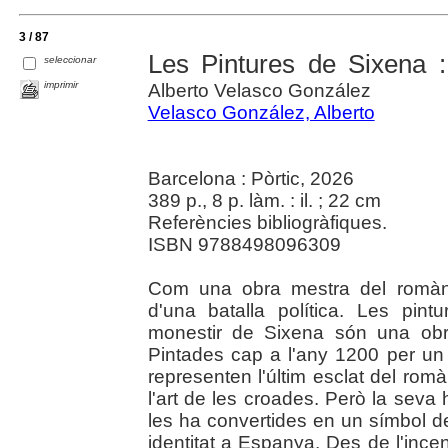
3 / 87
Les Pintures de Sixena 
seleccionar
imprimir
Alberto Velasco González
Velasco González, Alberto
Barcelona : Pòrtic, 2026
389 p., 8 p. làm. : il. ; 22 cm
Referències bibliogràfiques.
ISBN 9788498096309
Com una obra mestra del romàni
d'una batalla política. Les pint
monestir de Sixena són una obr
Pintades cap a l'any 1200 per un 
representen l'últim esclat del romà
l'art de les croades. Però la seva hi
les ha convertides en un símbol de
identitat a Espanya. Des de l'inc