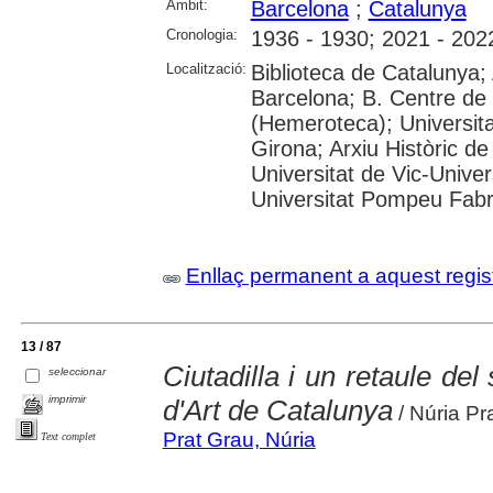
Àmbit:
Barcelona
;
Catalunya
Cronologia:
1936 - 1930; 2021 - 202
Localització:
Biblioteca de Catalunya; 
Barcelona; B. Centre de
(Hemeroteca); Universita
Girona; Arxiu Històric de
Universitat de Vic-Univer
Universitat Pompeu Fabra;
Enllaç permanent a aquest regis
13 / 87
Ciutadilla i un retaule de
seleccionar
imprimir
d'Art de Catalunya
/ Núria P
Prat Grau, Núria
Text complet