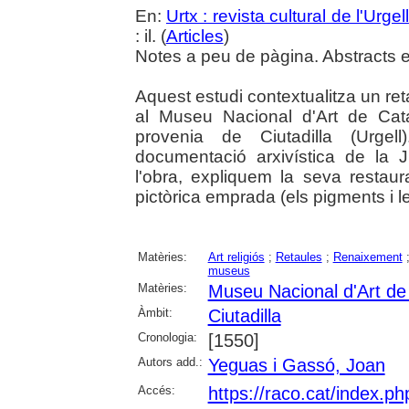
En:
Urtx : revista cultural de l'Urgell
: il. (
Articles
)
Notes a peu de pàgina. Abstracts en
Aquest estudi contextualitza un ret
al Museu Nacional d'Art de Cat
provenia de Ciutadilla (Urgel
documentació arxivística de la
l'obra, expliquem la seva restaura
pictòrica emprada (els pigments i le
Matèries:
Art religiós
;
Retaules
;
Renaixement
museus
Matèries:
Museu Nacional d'Art d
Àmbit:
Ciutadilla
Cronologia:
[1550]
Autors add.:
Yeguas i Gassó, Joan
Accés:
https://raco.cat/index.ph