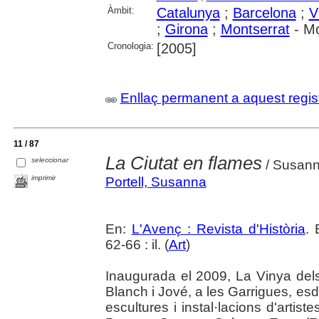
Àmbit:
Catalunya
;
Barcelona
;
V
;
Girona
;
Montserrat
- Mo
Cronologia:
[2005]
Enllaç permanent a aquest regis
11 / 87
La Ciutat en flames
seleccionar
/ Susann
imprimir
Portell, Susanna
En:
L'Avenç : Revista d'Història
. 
62-66 : il. (
Art
)
Inaugurada el 2009, La Vinya dels 
Blanch i Jové, a les Garrigues, esde
escultures i instal·lacions d'arti