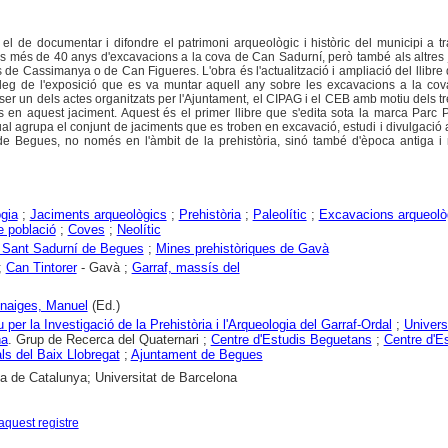
 el de documentar i difondre el patrimoni arqueològic i històric del municipi a t
els més de 40 anys d'excavacions a la cova de Can Sadurní, però també als altres
 de Cassimanya o de Can Figueres. L'obra és l'actualització i ampliació del llibre
leg de l'exposició que es va muntar aquell any sobre les excavacions a la co
ser un dels actes organitzats per l'Ajuntament, el CIPAG i el CEB amb motiu dels t
s en aquest jaciment. Aquest és el primer llibre que s'edita sota la marca Parc P
l agrupa el conjunt de jaciments que es troben en excavació, estudi i divulgació a
 de Begues, no només en l'àmbit de la prehistòria, sinó també d'època antiga i
gia
;
Jaciments arqueològics
;
Prehistòria
;
Paleolític
;
Excavacions arqueolò
e població
;
Coves
;
Neolític
 Sant Sadurní de Begues
;
Mines prehistòriques de Gavà
;
Can Tintorer
- Gavà ;
Garraf, massís del
naiges, Manuel
(Ed.)
u per la Investigació de la Prehistòria i l'Arqueologia del Garraf-Ordal
;
Univers
na
. Grup de Recerca del Quaternari ;
Centre d'Estudis Beguetans
;
Centre d'E
s del Baix Llobregat
;
Ajuntament de Begues
ca de Catalunya; Universitat de Barcelona
aquest registre