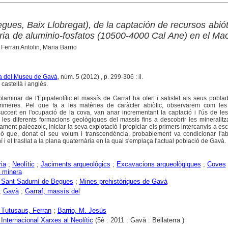
ues, Baix Llobregat), de la captación de recursos abiót
eria de aluminio-fosfatos (10500-4000 Cal Ane) en el Ma
Ferran Antolin, Maria Barrio
ta del Museu de Gavà
, núm. 5 (2012) , p. 299-306 : il.
castellà i anglès.
laminar de l'Epipaleolític el massís de Garraf ha ofert i satisfet als seus pobla
rimeres. Pel que fa a les matèries de caràcter abiòtic, observarem com les 
ucceït en l'ocupació de la cova, van anar incrementant la captació i l'ús de le
 les diferents formacions geològiques del massís fins a descobrir les mineralit
ment paleozoic, iniciar la seva explotació i propiciar els primers intercanvis a esc
ió que, donat el seu volum i transcendència, probablement va condicionar l'a
i el trasllat a la plana quaternària en la qual s'emplaça l'actual població de Gavà.
ria
;
Neolític
;
Jaciments arqueològics
;
Excavacions arqueològiques
;
Coves
a minera
 Sant Sadurní de Begues
;
Mines prehistòriques de Gavà
;
Gavà
;
Garraf, massís del
i Tutusaus, Ferran
;
Barrio, M. Jesús
Internacional Xarxes al Neolític
(5è : 2011 : Gavà : Bellaterra )