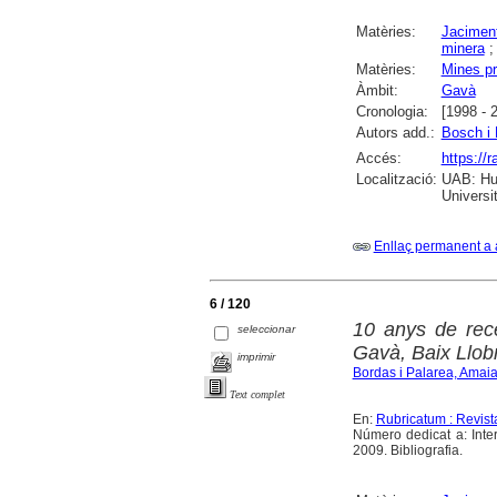
Matèries:
Jaciment
minera
Matèries:
Mines pr
Àmbit:
Gavà
Cronologia:
[1998 - 
Autors add.:
Bosch i 
Accés:
https://
Localització:
UAB: Hum
Universi
Enllaç permanent a 
6 / 120
10 anys de rec
seleccionar
Gavà, Baix Llob
imprimir
Bordas i Palarea, Amai
Text complet
En:
Rubricatum : Revis
Número dedicat a: Inte
2009. Bibliografia.