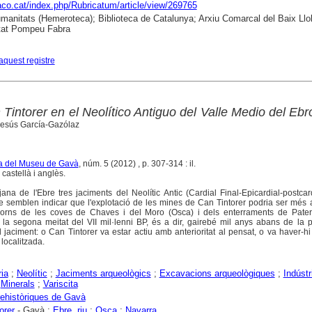
raco.cat/index.php/Rubricatum/article/view/269765
anitats (Hemeroteca); Biblioteca de Catalunya; Arxiu Comarcal del Baix Llo
tat Pompeu Fabra
aquest registre
 Tintorer en el Neolítico Antiguo del Valle Medio del Ebr
, Jesús García-Gazólaz
ta del Museu de Gavà
, núm. 5 (2012) , p. 307-314 : il.
castellà i anglès.
tjana de l'Ebre tres jaciments del Neolític Antic (Cardial Final-Epicardial-postca
ue semblen indicar que l'explotació de les mines de Can Tintorer podria ser més 
orns de les coves de Chaves i del Moro (Osca) i dels enterraments de Pate
 la segona meitat del VII mil·lenni BP, és a dir, gairebé mil anys abans de la
 jaciment: o Can Tintorer va estar actiu amb anterioritat al pensat, o va haver-hi
localitzada.
ria
;
Neolític
;
Jaciments arqueològics
;
Excavacions arqueològiques
;
Indústr
;
Minerals
;
Variscita
ehistòriques de Gavà
orer
- Gavà ;
Ebre, riu
;
Osca
;
Navarra