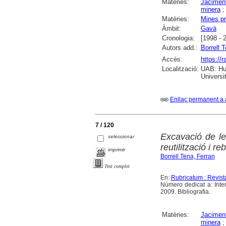
Matèries:
Jaciment
minera
Matèries:
Mines pr
Àmbit:
Gavà
Cronologia:
[1998 - 
Autors add.:
Borrell 
Accés:
https://
Localització:
UAB: Hum
Universi
Enllaç permanent a 
7 / 120
Excavació de le
seleccionar
reutilització i re
imprimir
Borrell Tena, Ferran
Text complet
En:
Rubricatum : Revis
Número dedicat a: Inte
2009. Bibliografia.
Matèries:
Jaciment
minera