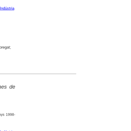
Indústria
bregat;
nes de
nys 1998-