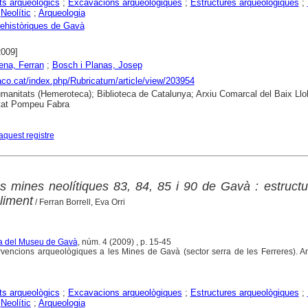
s arqueològics
;
Excavacions arqueològiques
;
Estructures arqueològiques
;
;
Neolític
;
Arqueologia
ehistòriques de Gavà
2009]
Tena, Ferran
;
Bosch i Planas, Josep
raco.cat/index.php/Rubricatum/article/view/203954
anitats (Hemeroteca); Biblioteca de Catalunya; Arxiu Comarcal del Baix Llo
tat Pompeu Fabra
aquest registre
s mines neolítiques 83, 84, 85 i 90 de Gavà : estructu
bliment
/ Ferran Borrell, Eva Orri
ta del Museu de Gavà
, núm. 4 (2009) , p. 15-45
rvencions arqueològiques a les Mines de Gavà (sector serra de les Ferreres). A
s arqueològics
;
Excavacions arqueològiques
;
Estructures arqueològiques
;
;
Neolític
;
Arqueologia