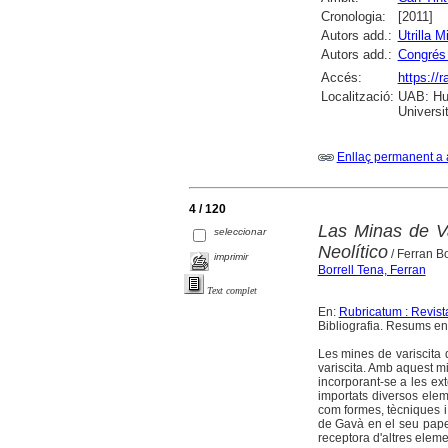
Cronologia:
[2011]
Autors add.:
Utrilla M
Autors add.:
Congrés 
Accés:
https://
Localització:
UAB: Hum
Universi
Enllaç permanent a 
4 / 120
Las Minas de Va
seleccionar
Neolítico
/ Ferran B
imprimir
Borrell Tena, Ferran
Text complet
En:
Rubricatum : Revis
Bibliografia. Resums en 
Les mines de variscita 
variscita. Amb aquest mi
incorporant-se a les ex
importats diversos eleme
com formes, tècniques i
de Gavà en el seu paper
receptora d'altres elem