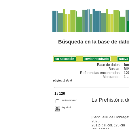
Búsqueda en la base de dat
Base de datos:
fo
Buscar:
MI
Referencias encontradas:
12
Mostrando:
1 .
página 1 de 6
1 / 120
La Prehistòria d
seleccionar
imprimir
[Sant Feliu de Llobregat
2023
281 p. : il. col. ; 25 cm