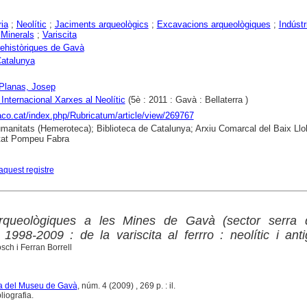
ria
;
Neolític
;
Jaciments arqueològics
;
Excavacions arqueològiques
;
Indústr
;
Minerals
;
Variscita
ehistòriques de Gavà
atalunya
Planas, Josep
Internacional Xarxes al Neolític
(5è : 2011 : Gavà : Bellaterra )
raco.cat/index.php/Rubricatum/article/view/269767
anitats (Hemeroteca); Biblioteca de Catalunya; Arxiu Comarcal del Baix Llo
tat Pompeu Fabra
aquest registre
arqueològiques a les Mines de Gavà (sector serra 
1998-2009 : de la variscita al ferrro : neolític i anti
ch i Ferran Borrell
ta del Museu de Gavà
, núm. 4 (2009) , 269 p. : il.
iografia.