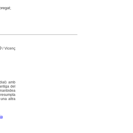
bregat;
o
/ Vicenç
rdial) amb
antiga del
rnanbidea
 presumpta
 una altra
ia