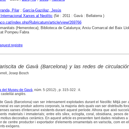
iranda, Pilar
;
García-Gazólaz, Jesús
Internacional Xarxes al Neolític
(5è : 2011 : Gavà : Bellaterra )
raco.cat/index.php/Rubricatum/article/view/269766
anitats (Hemeroteca); Biblioteca de Catalunya; Arxiu Comarcal del Baix Llo
tat Pompeu Fabra
aquest registre
riscita de Gavà (Barcelona) y las redes de circulació
orrell, Josep Bosch
ta del Museu de Gavà
, núm. 5 (2012) , p. 315-322 : il.
castellài anglès.
de Gavà (Barcelona) van ser intensament explotades durant el Neolític Mitjà per 
neral es van produir adorns corporals, la majoria dels quals van ser distribuïts fo
tenses xarxes d'intercanvi existents durant aquest període. Alhora que això succeï
nts materials i immaterials; entre ells sílex, eclogita, coral, obsidiana, pesos de t
 motius decoratius ceràmics. En aquest article es presenten tant dades relatives a
 de centre productor i exportador d'elements ornamentals en variscita, com en e
ents exògens.