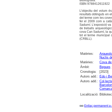
Bibliografia.
ISBN 9788412611922
L'objectiu del volum és
resultats obtinguts en 
del terme com les coves
fer el 2009 com a catà
Sadurní. L'exposició va 
de treballs arqueològic
cova Can Sadurní, la qua
tot el terme municipal
(CRBLL).
Matèries:
Arqueolo
Nuclis d
Matèries:
Cova de
Àmbit:
Begues
Cronologia:
[2023]
Autors add.:
Edo i Be
Autors add.:
Col·lecti
Barcelo
Comarcal
Localització:
Bibliote
Enllaç permanent a 