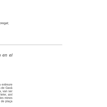
bregat;
n en el
a extreure
ra de Gavà
a, van ser
eler, així
 les mines
l de plaça