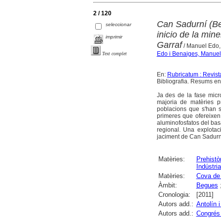
2 / 120
Can Sadurní (Beg
seleccionar
inicio de la min
imprimir
Garraf
/ Manuel Edo, 
Edo i Benaiges, Manuel
Text complet
En:
Rubricatum : Revis
Bibliografia. Resums en 
Ja des de la fase micro
majoria de matèries p
poblacions que s'han s
primeres que ofereixen
aluminofosfatos del basa
regional. Una explotac
jaciment de Can Sadurní 
Matèries:
Prehistò
Indústri
Matèries:
Cova de
Àmbit:
Begues
Cronologia:
[2011]
Autors add.:
Antolín 
Autors add.:
Congrés 