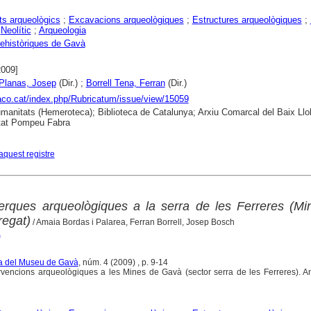
s arqueològics
;
Excavacions arqueològiques
;
Estructures arqueològiques
;
;
Neolític
;
Arqueologia
ehistòriques de Gavà
2009]
Planas, Josep
(Dir.) ;
Borrell Tena, Ferran
(Dir.)
raco.cat/index.php/Rubricatum/issue/view/15059
anitats (Hemeroteca); Biblioteca de Catalunya; Arxiu Comarcal del Baix Llo
tat Pompeu Fabra
aquest registre
erques arqueològiques a la serra de les Ferreres (Mi
regat)
/ Amaia Bordas i Palarea, Ferran Borrell, Josep Bosch
a
ta del Museu de Gavà
, núm. 4 (2009) , p. 9-14
rvencions arqueològiques a les Mines de Gavà (sector serra de les Ferreres). A