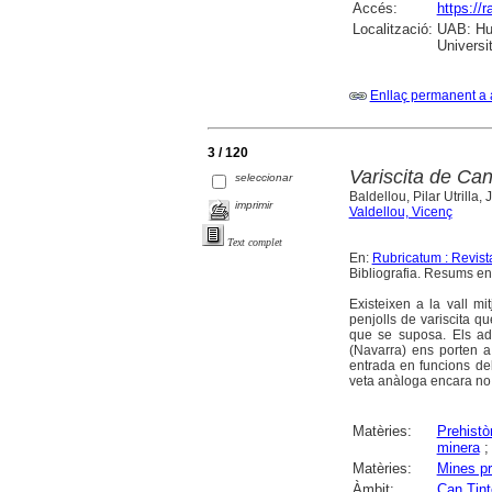
Accés:
https://
Localització:
UAB: Hum
Universi
Enllaç permanent a 
3 / 120
Variscita de Can
seleccionar
Baldellou, Pilar Utrilla
imprimir
Valdellou, Vicenç
Text complet
En:
Rubricatum : Revis
Bibliografia. Resums en 
Existeixen a la vall mi
penjolls de variscita q
que se suposa. Els ad
(Navarra) ens porten a
entrada en funcions del
veta anàloga encara no 
Matèries:
Prehistò
minera
Matèries:
Mines pr
Àmbit:
Can Tint