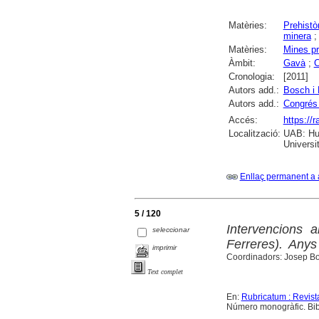
Matèries:
Prehistò
minera
Matèries:
Mines pr
Àmbit:
Gavà
;
C
Cronologia:
[2011]
Autors add.:
Bosch i 
Autors add.:
Congrés 
Accés:
https://
Localització:
UAB: Hum
Universi
Enllaç permanent a 
5 / 120
Intervencions 
seleccionar
Ferreres). Anys 
imprimir
Coordinadors: Josep Bos
Text complet
En:
Rubricatum : Revis
Número monogràfic. Bibl