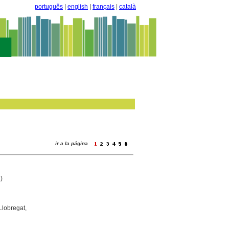
português
|
english
|
français
|
català
ir a la página
)
Llobregat,