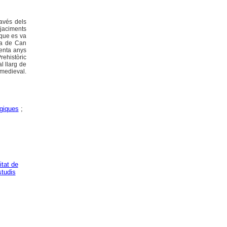
ravés dels
 jaciments
 que es va
va de Can
renta anys
rehistòric
l llarg de
 medieval.
giques
;
itat de
studis