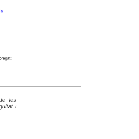
ia
bregat;
de les
guitat
/