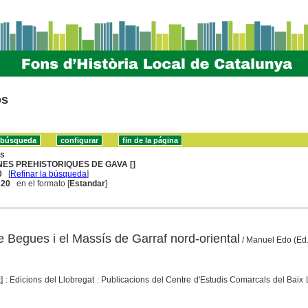
os
ns
NES PREHISTORIQUES DE GAVA []
0
[
Refinar la búsqueda
]
. 20
en el formato [
Estandar
]
e Begues i el Massís de Garraf nord-oriental
/ Manuel Edo (Ed.
] : Edicions del Llobregat : Publicacions del Centre d'Estudis Comarcals del Baix 