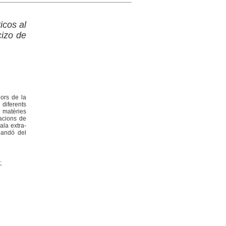
icos al
cizo de
dors de la
diferents
s matèries
zacions de
ala extra-
bandó del
;