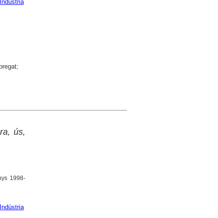
Indústria
bregat;
ra, ús,
nys 1998-
Indústria