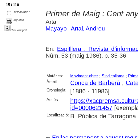
15 / 110
Primer de Maig : Cent anys
seleccionar
imprimir
Artal
Mayayo i Artal, Andreu
Text complet
En:
Espitllera : Revista d'inform
Núm. 53 (maig 1986), p. 35-36
Matèries:
Moviment obrer
;
Sindicalisme
;
Prime
Àmbit:
Conca de Barberà
;
Cata
Cronologia:
[1886 - 11986]
Accés:
https://xacpremsa.cultu
id=0000621457
[exempla
Localització:
B. Pública de Tarragona
Enllaç permanent a aquest regis