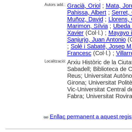
Autors add.:
Gracià, Oriol
;
Mata, Jor
Pahissa, Albert
;
Serret, 
Muñoz, David
;
Llorens, 
Marimon, Sílvia
;
Ubeda 
Xavier
(Col·l.) ;
Mayayo i
Sanjurjo, Juan Antonio
(C
;
Solé i Sabaté, Josep M
Francesc
(Col·l.) ;
Villar
Localització:
Arxiu Històric de la Ciut
Sabadell; Biblioteca de 
Reus; Universitat Autòno
Girona; Universitat Polit
Vic-Universitat Central 
Fabra; Universitat Rovira i
Enllaç permanent a aquest regis