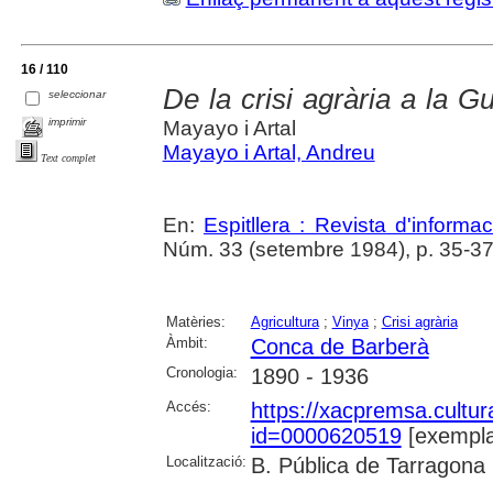
16 / 110
De la crisi agrària a la G
seleccionar
imprimir
Mayayo i Artal
Mayayo i Artal, Andreu
Text complet
En:
Espitllera : Revista d'inform
Núm. 33 (setembre 1984), p. 35-3
Matèries:
Agricultura
;
Vinya
;
Crisi agrària
Àmbit:
Conca de Barberà
Cronologia:
1890 - 1936
Accés:
https://xacpremsa.cultu
id=0000620519
[exempla
Localització:
B. Pública de Tarragona