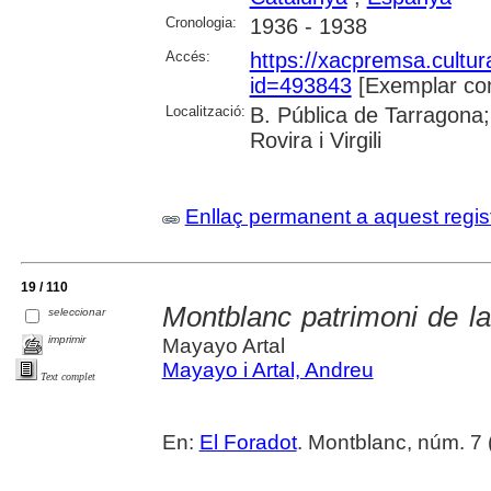
Cronologia:
1936 - 1938
Accés:
https://xacpremsa.cultu
id=493843
[Exemplar co
Localització:
B. Pública de Tarragona;
Rovira i Virgili
Enllaç permanent a aquest regis
19 / 110
Montblanc patrimoni de la
seleccionar
imprimir
Mayayo Artal
Mayayo i Artal, Andreu
Text complet
En:
El Foradot
. Montblanc, núm. 7 (j