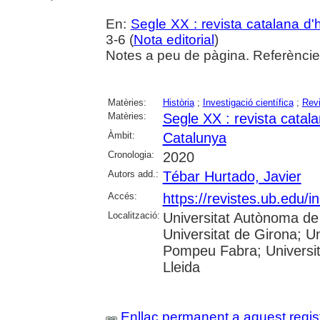
En:
Segle XX : revista catalana d'h
3-6 (
Nota editorial
)
Notes a peu de pàgina. Referències
Matèries:
Història
;
Investigació científica
;
Rev
Matèries:
Segle XX : revista catala
Àmbit:
Catalunya
Cronologia:
2020
Autors add.:
Tébar Hurtado, Javier
Accés:
https://revistes.ub.edu/
Localització:
Universitat Autònoma de 
Universitat de Girona; Un
Pompeu Fabra; Universitat
Lleida
Enllaç permanent a aquest regis