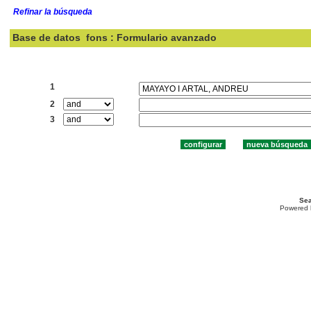
Refinar la búsqueda
Base de datos
fons : Formulario avanzado
Buscar:
1
2
3
Sea
Powered