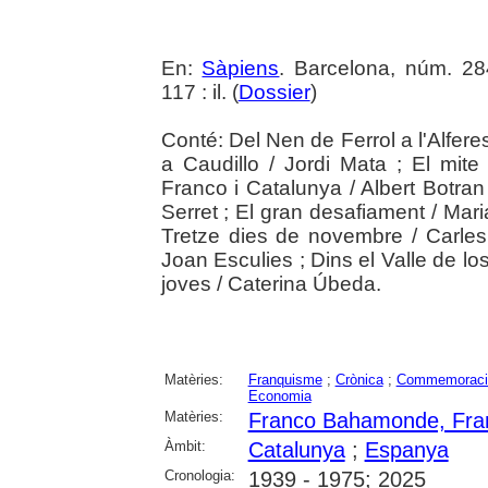
En:
Sàpiens
. Barcelona, núm. 2
117 : il. (
Dossier
)
Conté: Del Nen de Ferrol a l'Alferes
a Caudillo / Jordi Mata ; El mite
Franco i Catalunya / Albert Botran ;
Serret ; El gran desafiament / Maria
Tretze dies de novembre / Carles 
Joan Esculies ; Dins el Valle de lo
joves / Caterina Úbeda.
Matèries:
Franquisme
;
Crònica
;
Commemoració 
Economia
Matèries:
Franco Bahamonde, Fra
Àmbit:
Catalunya
;
Espanya
Cronologia:
1939 - 1975; 2025