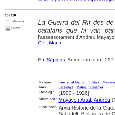
10 / 110
La Guerra del Rif des de 
seleccionar
imprimir
catalans que hi van part
l'assessorament d'Andreu Mayayo
Coll, Maria
En:
Sàpiens
. Barcelona, núm. 237 
Matèries:
Guerra del Marroc
;
Soldats
;
Memòri
Àmbit:
Catalunya
;
Marroc
;
Espanya
Cronologia:
[1909 - 1926]
Autors add.:
Mayayo i Artal, Andreu
(C
Localització:
Arxiu Històric de la Ciut
Sabadell; Biblioteca de 