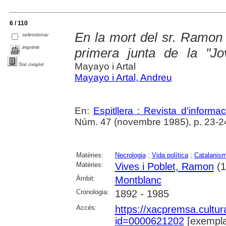
6 / 110
En la mort del sr. Ramon
seleccionar
imprimir
primera junta de la "Jov
Mayayo i Artal
Text complet
Mayayo i Artal, Andreu
En:
Espitllera : Revista d'inform
Núm. 47 (novembre 1985), p. 23-2
Matèries:
Necrologia
;
Vida política
;
Catalanis
Matèries:
Vives i Poblet, Ramon
(1
Àmbit:
Montblanc
Cronologia:
1892 - 1985
Accés:
https://xacpremsa.cultu
id=0000621202
[exempla