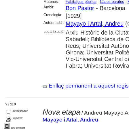
Matèries:
Habitatges públics
;
Cases barates
;
Àmbit:
Bon Pastor
- Barcelona
Cronologia:
[1929]
Autors add.:
Mayayo i Artal, Andreu
(C
Localització:
Arxiu Històric de la Ciut
Sabadell; Biblioteca de 
Reus; Universitat Autòno
Girona; Universitat Polit
Vic-Universitat Central 
Fabra; Universitat Rovira i
Enllaç permanent a aquest regis
9 / 110
Nova etapa
seleccionar
/ Andreu Mayayo Ar
imprimir
Mayayo i Artal, Andreu
Text complet