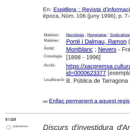
En:
Espitllera : Revista d'informa
època, Núm. 106 (juny 1996), p. 7-
Matèries:
Necrologia
;
Homenatge
;
Sindicaliste
Matèries:
Porté i Dalmau, Ramon
(
Àmbit:
Montblanc
;
Nevers
- Fr
Cronologia:
[1898 - 1996]
Accés:
https://xacpremsa.cultu
id=0000623377
[exempla
Localització:
B. Pública de Tarragona
Enllaç permanent a aquest regis
5 / 110
Discurs d'investidura d'
seleccionar