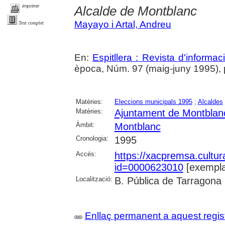
imprimir
Alcalde de Montblanc
Mayayo i Artal, Andreu
Text complet
En:
Espitllera : Revista d'informa
època, Núm. 97 (maig-juny 1995), p
Matèries:
Eleccions municipals 1995
;
Alcaldes
Matèries:
Ajuntament de Montblan
Àmbit:
Montblanc
Cronologia:
1995
Accés:
https://xacpremsa.cultu
id=0000623010
[exempla
Localització:
B. Pública de Tarragona
Enllaç permanent a aquest regis