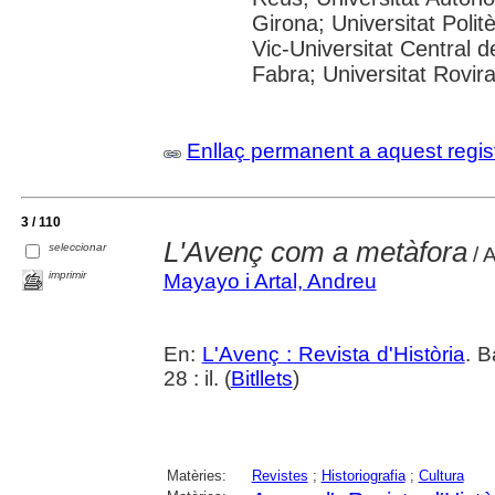
Girona; Universitat Polit
Vic-Universitat Central 
Fabra; Universitat Rovira i
Enllaç permanent a aquest regis
3 / 110
L'Avenç com a metàfora
seleccionar
/ 
imprimir
Mayayo i Artal, Andreu
En:
L'Avenç : Revista d'Història
. B
28 : il. (
Bitllets
)
Matèries:
Revistes
;
Historiografia
;
Cultura