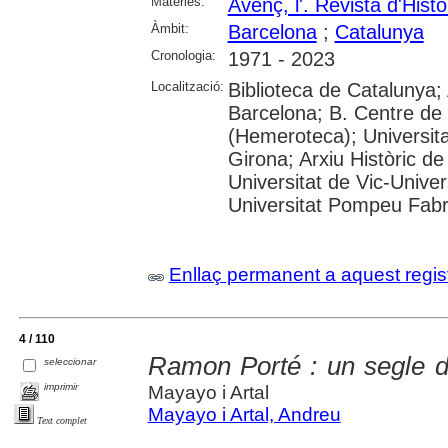
Matèries:
Avenç, l'. Revista d'Histò
Àmbit:
Barcelona
;
Catalunya
Cronologia:
1971 - 2023
Localització:
Biblioteca de Catalunya; 
Barcelona; B. Centre de
(Hemeroteca); Universita
Girona; Arxiu Històric de
Universitat de Vic-Univer
Universitat Pompeu Fabra;
Enllaç permanent a aquest regis
4 / 110
Ramon Porté : un segle d
seleccionar
imprimir
Mayayo i Artal
Mayayo i Artal, Andreu
Text complet