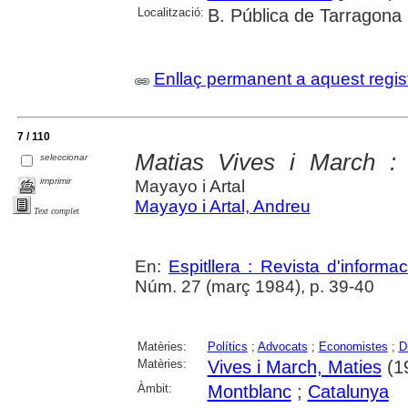
Localització:
B. Pública de Tarragona
Enllaç permanent a aquest regis
7 / 110
Matias Vives i March : 
seleccionar
imprimir
Mayayo i Artal
Mayayo i Artal, Andreu
Text complet
En:
Espitllera : Revista d'inform
Núm. 27 (març 1984), p. 39-40
Matèries:
Polítics
;
Advocats
;
Economistes
;
D
Matèries:
Vives i March, Maties
(1
Àmbit:
Montblanc
;
Catalunya