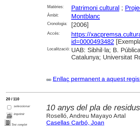
Matèries:
Patrimoni cultural
;
Proje
Àmbit:
Montblanc
Cronologia:
[2006]
Accés:
https://xacpremsa.cultu
id=0000493482
[Exempla
Localització:
UAB: Sibhil·la; B. Públic
Catalunya; Universitat Rov
Enllaç permanent a aquest regis
20 / 110
10 anys del pla de residu
seleccionar
imprimir
Roselló, Andreu Mayayo Artal
Casellas Carbó, Joan
Text complet