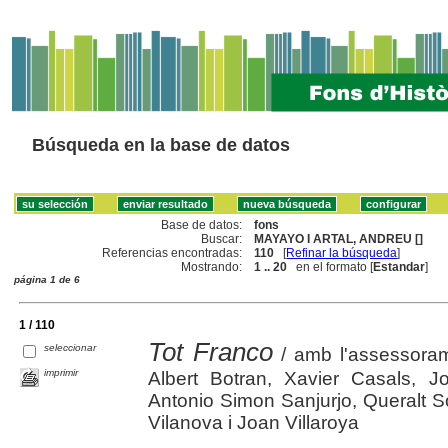
Búsqueda en la base de datos
Base de datos:
fons
Buscar:
MAYAYO I ARTAL, ANDREU []
Referencias encontradas:
110
[
Refinar la búsqueda
]
Mostrando:
1 .. 20
en el formato [
Estandar
]
página 1 de 6
1 / 110
Tot Franco
seleccionar
/ amb l'assessorame
imprimir
Albert Botran, Xavier Casals, 
Antonio Simon Sanjurjo, Queralt S
Vilanova i Joan Villaroya