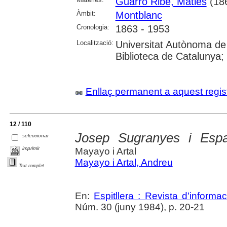
Guarro Ribé, Maties
(18
Àmbit:
Montblanc
Cronologia:
1863 - 1953
Localització:
Universitat Autònoma de
Biblioteca de Catalunya; U
Enllaç permanent a aquest regis
12 / 110
Josep Sugranyes i Espa
seleccionar
imprimir
Mayayo i Artal
Mayayo i Artal, Andreu
Text complet
En:
Espitllera : Revista d'inform
Núm. 30 (juny 1984), p. 20-21