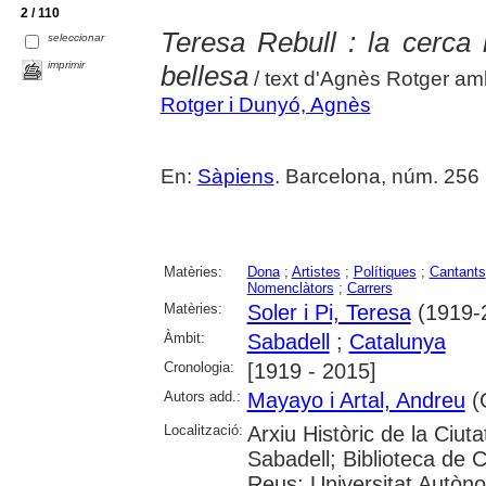
2 / 110
Teresa Rebull : la cerca i
seleccionar
imprimir
bellesa
/ text d'Agnès Rotger a
Rotger i Dunyó, Agnès
En:
Sàpiens
. Barcelona, núm. 256 (ju
Matèries:
Dona
;
Artistes
;
Polítiques
;
Cantants
Nomenclàtors
;
Carrers
Matèries:
Soler i Pi, Teresa
(1919-
Àmbit:
Sabadell
;
Catalunya
Cronologia:
[1919 - 2015]
Autors add.:
Mayayo i Artal, Andreu
(C
Localització:
Arxiu Històric de la Ciut
Sabadell; Biblioteca de 
Reus; Universitat Autòno