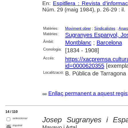
En:
Espitllera : Revista d'inform
Núm. 29 (maig 1984), p. 26-29 : il.
Matèries:
Moviment obrer
;
Sindicalistes
;
Anar
Matèries:
Sugranyes Espanyol, Jo
Àmbit:
Montblanc
;
Barcelona
Cronologia:
[1834 - 1908]
Accés:
https://xacpremsa.cultu
id=0000620355
[exempla
Localització:
B. Pública de Tarragona
Enllaç permanent a aquest regis
14 / 110
Josep Sugranyes i Espa
seleccionar
imprimir
Mayayo i Artal