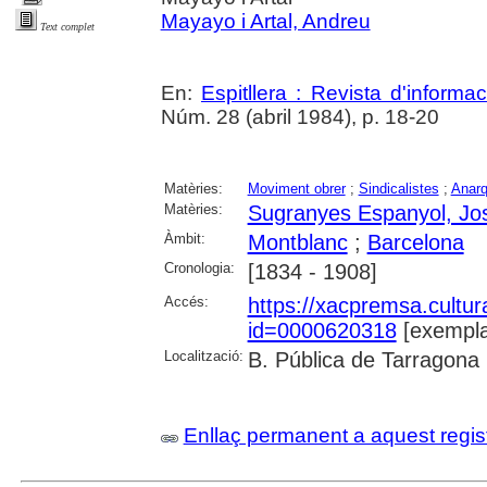
Mayayo i Artal, Andreu
Text complet
En:
Espitllera : Revista d'inform
Núm. 28 (abril 1984), p. 18-20
Matèries:
Moviment obrer
;
Sindicalistes
;
Anar
Matèries:
Sugranyes Espanyol, Jo
Àmbit:
Montblanc
;
Barcelona
Cronologia:
[1834 - 1908]
Accés:
https://xacpremsa.cultu
id=0000620318
[exempla
Localització:
B. Pública de Tarragona
Enllaç permanent a aquest regis