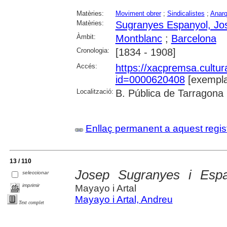
Matèries:
Moviment obrer
;
Sindicalistes
;
Anar
Matèries:
Sugranyes Espanyol, Jo
Àmbit:
Montblanc
;
Barcelona
Cronologia:
[1834 - 1908]
Accés:
https://xacpremsa.cultu
id=0000620408
[exempla
Localització:
B. Pública de Tarragona
Enllaç permanent a aquest regis
13 / 110
Josep Sugranyes i Espa
seleccionar
imprimir
Mayayo i Artal
Mayayo i Artal, Andreu
Text complet