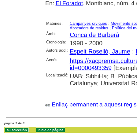
En:
El Foradot
. Montblanc, núm. 4 (
Matèries:
Campanyes cíviques
;
Moviments soc
Abocadors de residus
;
Política del m
Àmbit:
Conca de Barberà
Cronologia:
1990 - 2000
Autors add.:
Espelt Roselló, Jaume
;
Accés:
https://xacpremsa.cultu
id=0000493359
[Exempla
Localització:
UAB: Sibhil·la; B. Públic
Catalunya; Universitat Rov
Enllaç permanent a aquest regis
página 1 de 6