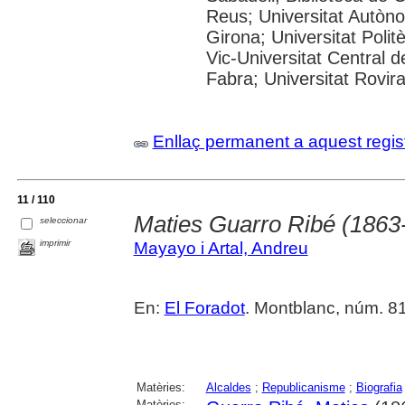
Reus; Universitat Autòno
Girona; Universitat Polit
Vic-Universitat Central 
Fabra; Universitat Rovira i
Enllaç permanent a aquest regis
11 / 110
Maties Guarro Ribé (1863
seleccionar
imprimir
Mayayo i Artal, Andreu
En:
El Foradot
. Montblanc, núm. 8
Matèries:
Alcaldes
;
Republicanisme
;
Biografia
Matèries: