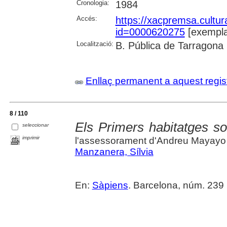
Cronologia:
1984
Accés:
https://xacpremsa.cultu
id=0000620275
[exempla
Localització:
B. Pública de Tarragona
Enllaç permanent a aquest regis
8 / 110
Els Primers habitatges so
seleccionar
imprimir
l'assessorament d'Andreu Mayayo
Manzanera, Sílvia
En:
Sàpiens
. Barcelona, núm. 239 (f