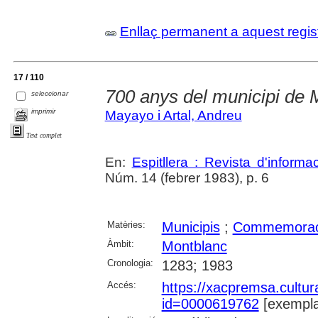
Enllaç permanent a aquest regis
17 / 110
700 anys del municipi de 
seleccionar
imprimir
Mayayo i Artal, Andreu
Text complet
En:
Espitllera : Revista d'inform
Núm. 14 (febrer 1983), p. 6
Matèries:
Municipis
;
Commemorac
Àmbit:
Montblanc
Cronologia:
1283; 1983
Accés:
https://xacpremsa.cultu
id=0000619762
[exempla