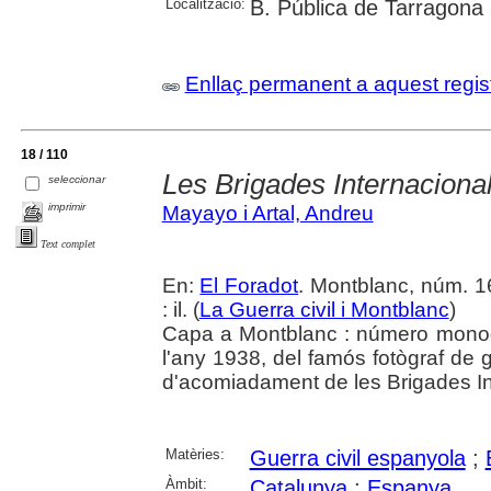
Localització:
B. Pública de Tarragona
Enllaç permanent a aquest regis
18 / 110
Les Brigades Internaciona
seleccionar
imprimir
Mayayo i Artal, Andreu
Text complet
En:
El Foradot
. Montblanc, núm. 16
: il. (
La Guerra civil i Montblanc
)
Capa a Montblanc : número monogr
l'any 1938, del famós fotògraf de 
d'acomiadament de les Brigades In
Matèries:
Guerra civil espanyola
;
Àmbit:
Catalunya
;
Espanya