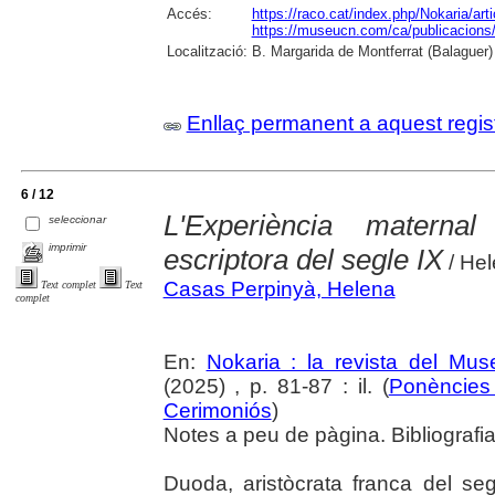
Accés:
https://raco.cat/index.php/Nokaria/ar
https://museucn.com/ca/publicacions/
Localització:
B. Margarida de Montferrat (Balaguer)
Enllaç permanent a aquest regis
6 / 12
L'Experiència matern
seleccionar
imprimir
escriptora del segle IX
/ He
Casas Perpinyà, Helena
Text complet
Text
complet
En:
Nokaria : la revista del Mu
(2025) , p. 81-87 : il. (
Ponències 
Cerimoniós
)
Notes a peu de pàgina. Bibliografia.
Duoda, aristòcrata franca del se