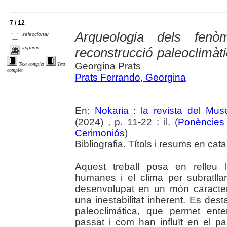
7 / 12
Arqueologia dels fenò
seleccionar
imprimir
reconstrucció paleoclimàti
Georgina Prats
Text complet
Text
complet
Prats Ferrando, Georgina
En:
Nokaria : la revista del Mu
(2024) , p. 11-22 : il. (
Ponències 
Cerimoniós
)
Bibliografia. Títols i resums en cata
Aquest treball posa en relleu l
humanes i el clima per subratlla
desenvolupat en un món caracteri
una inestabilitat inherent. Es des
paleoclimática, que permet ente
passat i com han influït en el p