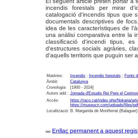
El següent article pretén portar a
incendis forestals per mirar d'i
catalogació d'incendis tipus que s'a
documentals descriptives de focs,
idea de les característiques de l'àr
una anàlisi comparativa entre la 
classificació d'incendi tipus,
d'estructures socials agràries, cl
d'aquells territoris que puguin ser a
Matèries:
Incendis
;
Incendis forestals
;
Fonts 
Àmbit:
Catalunya
Cronologia:
[1900 - 2024]
Autors add.:
Jornada d'Estudis Rei Pere el Cerimo
Accés:
https://raco.cat/index.php/Nokaria/art
https://museucn.com/uploads/files/p
Localització:
B. Margarida de Montferrat (Balaguer)
Enllaç permanent a aquest regis