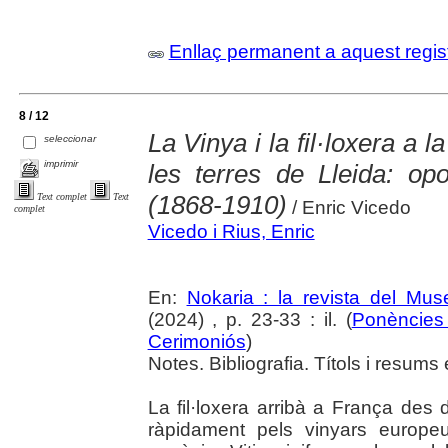
Enllaç permanent a aquest regis
8 / 12
La Vinya i la fil·loxera a 
seleccionar
imprimir
les terres de Lleida: oport
(1868-1910)
Text complet
Text
/ Enric Vicedo
complet
Vicedo i Rius, Enric
En:
Nokaria : la revista del Mu
(2024) , p. 23-33 : il. (
Ponències 
Cerimoniós
)
Notes. Bibliografia. Títols i resums 
La fil·loxera arribà a França des 
ràpidament pels vinyars europe