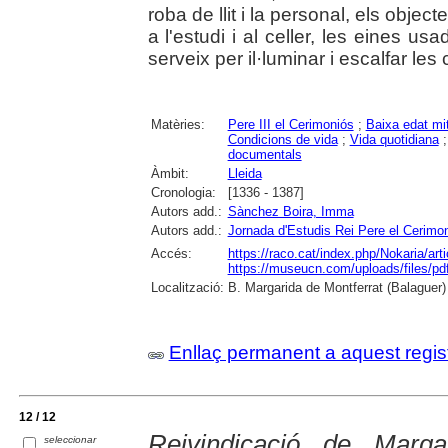
roba de llit i la personal, els objec
a l'estudi i al celler, les eines usa
serveix per il·luminar i escalfar les
Matèries:
Pere III el Cerimoniós
;
Baixa edat mi
Condicions de vida
;
Vida quotidiana
documentals
Àmbit:
Lleida
Cronologia:
[1336 - 1387]
Autors add.:
Sànchez Boira, Imma
Autors add.:
Jornada d'Estudis Rei Pere el Cerimo
Accés:
https://raco.cat/index.php/Nokaria/art
https://museucn.com/uploads/files/
Localització:
B. Margarida de Montferrat (Balaguer)
Enllaç permanent a aquest regis
12 / 12
Reivindicació de Marg
seleccionar