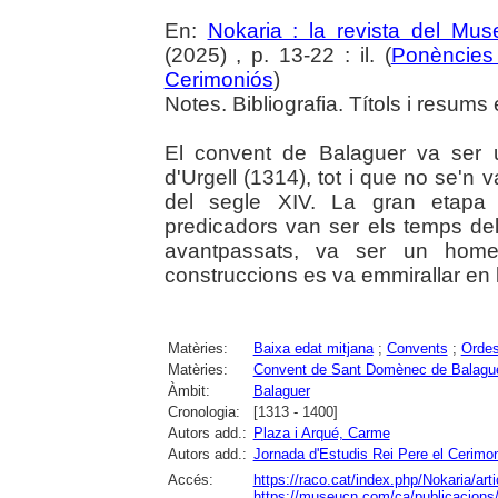
En:
Nokaria : la revista del Mu
(2025) , p. 13-22 : il. (
Ponències 
Cerimoniós
)
Notes. Bibliografia. Títols i resums 
El convent de Balaguer va ser 
d'Urgell (1314), tot i que no se'n v
del segle XIV. La gran etapa 
predicadors van ser els temps de
avantpassats, va ser un home 
construccions es va emmirallar en 
Matèries:
Baixa edat mitjana
;
Convents
;
Ordes
Matèries:
Convent de Sant Domènec de Balagu
Àmbit:
Balaguer
Cronologia:
[1313 - 1400]
Autors add.:
Plaza i Arqué, Carme
Autors add.:
Jornada d'Estudis Rei Pere el Cerimo
Accés:
https://raco.cat/index.php/Nokaria/ar
https://museucn.com/ca/publicacions/