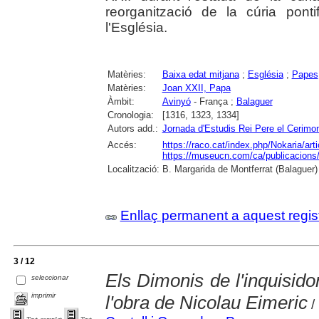
reorganització de la cúria ponti
l'Església.
Matèries:
Baixa edat mitjana
;
Església
;
Papes
Matèries:
Joan XXII, Papa
Àmbit:
Avinyó
- França ;
Balaguer
Cronologia:
[1316, 1323, 1334]
Autors add.:
Jornada d'Estudis Rei Pere el Cerimo
Accés:
https://raco.cat/index.php/Nokaria/ar
https://museucn.com/ca/publicacions/
Localització:
B. Margarida de Montferrat (Balaguer)
Enllaç permanent a aquest regis
3 / 12
Els Dimonis de l'inquisido
seleccionar
imprimir
l'obra de Nicolau Eimeric
/