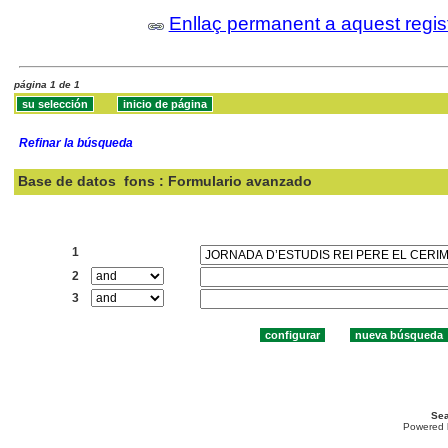
Enllaç permanent a aquest regis
página 1 de 1
Refinar la búsqueda
Base de datos
fons : Formulario avanzado
Buscar:
1
2
3
Sea
Powered