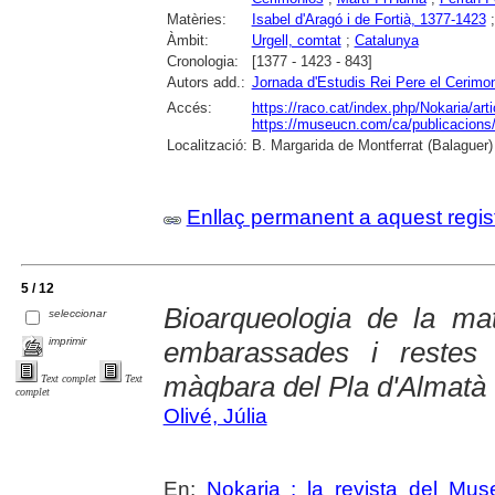
Matèries:
Isabel d'Aragó i de Fortià, 1377-1423
Àmbit:
Urgell, comtat
;
Catalunya
Cronologia:
[1377 - 1423 - 843]
Autors add.:
Jornada d'Estudis Rei Pere el Cerimo
Accés:
https://raco.cat/index.php/Nokaria/ar
https://museucn.com/ca/publicacions/
Localització:
B. Margarida de Montferrat (Balaguer)
Enllaç permanent a aquest regis
5 / 12
Bioarqueologia de la mat
seleccionar
imprimir
embarassades i restes d
màqbara del Pla d'Almatà 
Text complet
Text
complet
Olivé, Júlia
En:
Nokaria : la revista del Mu