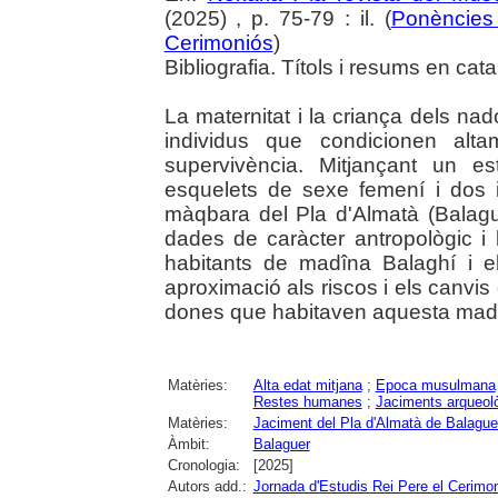
(2025) , p. 75-79 : il. (
Ponències 
Cerimoniós
)
Bibliografia. Títols i resums en cata
La maternitat i la criança dels na
individus que condicionen alta
supervivència. Mitjançant un est
esquelets de sexe femení i dos i
màqbara del Pla d'Almatà (Balague
dades de caràcter antropològic i 
habitants de madîna Balaghí i el
aproximació als riscos i els canvis
dones que habitaven aquesta mad
Matèries:
Alta edat mitjana
;
Epoca musulmana
Restes humanes
;
Jaciments arqueol
Matèries:
Jaciment del Pla d'Almatà de Balague
Àmbit:
Balaguer
Cronologia:
[2025]
Autors add.:
Jornada d'Estudis Rei Pere el Cerimo