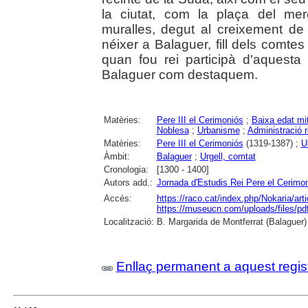
la ciutat, com la plaça del me
muralles, degut al creixement de
néixer a Balaguer, fill dels comte
quan fou rei participà d'aquesta
Balaguer com destaquem.
Matèries:
Pere III el Cerimoniós
;
Baixa edat mi
Noblesa
;
Urbanisme
;
Administració r
Matèries:
Pere III el Cerimoniós
(1319-1387) ;
U
Àmbit:
Balaguer
;
Urgell, comtat
Cronologia:
[1300 - 1400]
Autors add.:
Jornada d'Estudis Rei Pere el Cerimo
Accés:
https://raco.cat/index.php/Nokaria/art
https://museucn.com/uploads/files/
Localització:
B. Margarida de Montferrat (Balaguer)
Enllaç permanent a aquest regis