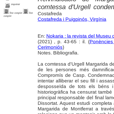
imprimir
comtessa d'Urgell condem
Costafreda
Text complet
Text
complet
Costafreda i Puigpinós, Virgínia
En:
Nokaria : la revista del Museu
(2021) , p. 43-65 : il. (
Ponències 
Cerimoniós
)
Notes. Bibliografia.
La comtessa d'Urgell Margarida de
de les persones més damnificad
Compromís de Casp. Condemnada, 
intentar alliberar el seu fill i ass
desposseïda de tots els béns i
historiogràfica ha censurat també 
principal responsable del final lam
Dissortat. Aquest estudi completa
Margarida de Montferrat a travé