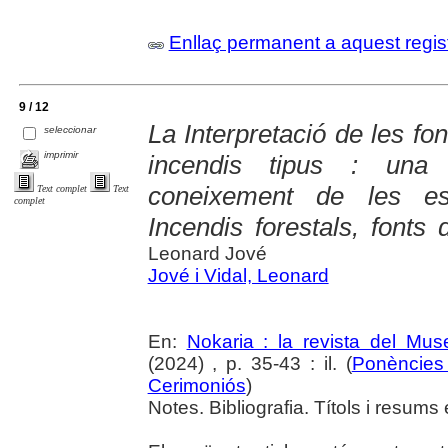
Enllaç permanent a aquest regis
9 / 12
La Interpretació de les fo
seleccionar
imprimir
incendis tipus : una 
coneixement de les est
Text complet
Text
complet
Incendis forestals, fonts
Leonard Jové
Jové i Vidal, Leonard
En:
Nokaria : la revista del Mu
(2024) , p. 35-43 : il. (
Ponències 
Cerimoniós
)
Notes. Bibliografia. Títols i resums 