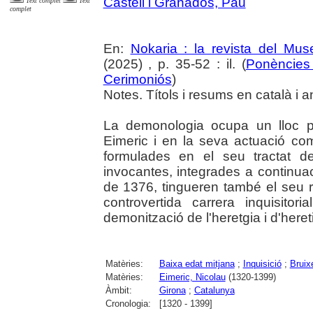
Castell i Granados, Pau
Text complet
Text
complet
En:
Nokaria : la revista del Mu
(2025) , p. 35-52 : il. (
Ponències 
Cerimoniós
)
Notes. Títols i resums en català i a
La demonologia ocupa un lloc p
Eimeric i en la seva actuació com
formulades en el seu tractat d
invocantes, integrades a continuac
de 1376, tingueren també el seu re
controvertida carrera inquisitor
demonització de l'heretgia i d'heret
Matèries:
Baixa edat mitjana
;
Inquisició
;
Bruix
Matèries:
Eimeric, Nicolau
(1320-1399)
Àmbit:
Girona
;
Catalunya
Cronologia:
[1320 - 1399]