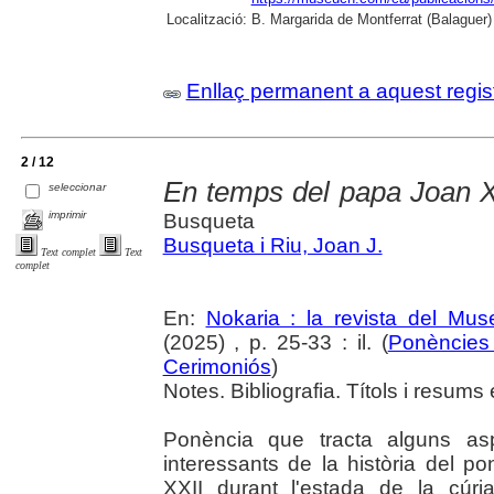
Localització:
B. Margarida de Montferrat (Balaguer)
Enllaç permanent a aquest regis
2 / 12
En temps del papa Joan X
seleccionar
imprimir
Busqueta
Busqueta i Riu, Joan J.
Text complet
Text
complet
En:
Nokaria : la revista del Mu
(2025) , p. 25-33 : il. (
Ponències 
Cerimoniós
)
Notes. Bibliografia. Títols i resums 
Ponència que tracta alguns a
interessants de la història del p
XXII durant l'estada de la cúr