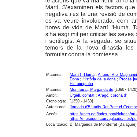
relacions que va mantenir amb la fa
Martí. S'examinen els factors que 
negativa i es fa una revisió de co
es va veure involucrada, com ar
hores de vida de Martí l'Humà. 
s'ha esgrimit per criticar les seves c
i sortilegis. A la vegada, se situ
temors de la nova dinastia le
formular contra la comtessa.
Matèries:
Martí I l'Humà
;
Alfons IV el Magnàni
Dona
;
Història de la dona
;
Procés jud
Historiografia
Matèries:
Montferrat, Margarida de
(1360?-1420)
Àmbit:
Urgell, comtat
;
Aragó, corona d'
Cronologia:
[1350 - 1450]
Autors add.:
Jornada d'Estudis Rei Pere el Cerimo
Accés:
https://raco.cat/index.php/Nokaria/art
https://museucn.com/uploads/files/
Localització:
B. Margarida de Montferrat (Balaguer)