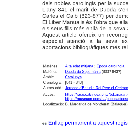
dels nobles carolingis per la success
L'any 841 el marit de Duoda s'en
Carles el Calb (823-877) per demos
El Liber Manualis és l'obra que ell
els seus fills més enllà de la seva 
Aquest article ofereix un recorre
especial atenció a la seva exp
aportacions bibliogràfiques més rel
Matèries:
Alta edat mitjana
;
Epoca carolíngia
;
Matèries:
Duoda de Septimània
(803?-843?)
Àmbit:
Catalunya
Cronologia:
[841 - 843]
Autors add.:
Jornada d'Estudis Rei Pere el Cerimo
Accés:
https://raco.cat/index.php/Nokaria/ar
https://museucn.com/ca/publicacions/
Localització:
B. Margarida de Montferrat (Balaguer)
Enllaç permanent a aquest regis