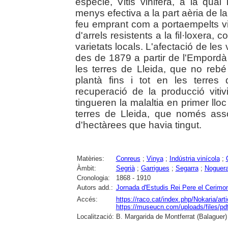
espècie, Vitis vinifera, a la qual
menys efectiva a la part aèria de la
feu emprant com a portaempelts v
d'arrels resistents a la fil·loxera, c
varietats locals. L'afectació de les
des de 1879 a partir de l'Empordà 
les terres de Lleida, que no rebé 
plantà fins i tot en les terres
recuperació de la producció vitiv
tingueren la malaltia en primer lloc
terres de Lleida, que només ass
d'hectàrees que havia tingut.
Matèries:
Conreus
;
Vinya
;
Indústria vinícola
;
Àmbit:
Segrià
;
Garrigues
;
Segarra
;
Noguer
Cronologia:
1868 - 1910
Autors add.:
Jornada d'Estudis Rei Pere el Cerimo
Accés:
https://raco.cat/index.php/Nokaria/art
https://museucn.com/uploads/files/p
Localització:
B. Margarida de Montferrat (Balaguer)