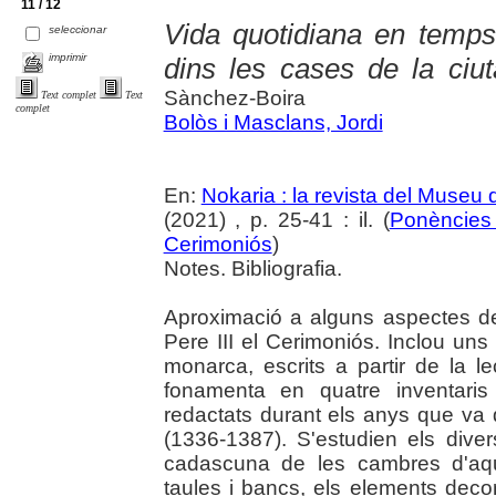
11 / 12
Vida quotidiana en temps
seleccionar
imprimir
dins les cases de la ciut
Sànchez-Boira
Text complet
Text
complet
Bolòs i Masclans, Jordi
En:
Nokaria : la revista del Museu
(2021) , p. 25-41 : il. (
Ponències 
Cerimoniós
)
Notes. Bibliografia.
Aproximació a alguns aspectes de 
Pere III el Cerimoniós. Inclou uns
monarca, escrits a partir de la l
fonamenta en quatre inventaris
redactats durant els anys que va 
(1336-1387). S'estudien els dive
cadascuna de les cambres d'aques
taules i bancs, els elements decor