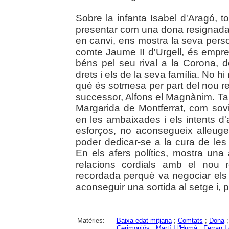
Sobre la infanta Isabel d'Aragó, tot
presentar com una dona resignada,
en canvi, ens mostra la seva person
comte Jaume II d'Urgell, és empres
béns pel seu rival a la Corona, 
drets i els de la seva família. No hi
què és sotmesa per part del nou re
successor, Alfons el Magnànim. Ta
Margarida de Montferrat, com sovin
en les ambaixades i els intents d'a
esforços, no aconsegueix alleuge
poder dedicar-se a la cura de les 
En els afers polítics, mostra una 
relacions cordials amb el nou 
recordada perquè va negociar els 
aconseguir una sortida al setge i, p
Matèries:
Baixa edat mitjana
;
Comtats
;
Dona
Cerimoniós
;
Martí I l'Humà
;
Ferran I