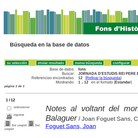
Búsqueda en la base de datos
Base de datos:
fons
Buscar:
JORNADA D'ESTUDIS REI PERE E
Referencias encontradas:
12
[
Refinar la búsqueda
]
Mostrando:
1 .. 12
en el formato [
Estandar
]
página 1 de 1
1 / 12
Notes al voltant del m
seleccionar
imprimir
Balaguer
/ Joan Foguet Sans, 
Foguet Sans, Joan
Text complet
Text
complet