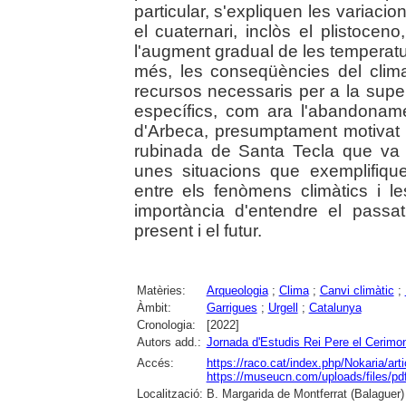
particular, s'expliquen les variacio
el cuaternari, inclòs el plistocen
l'augment gradual de les temperatur
més, les conseqüències del clim
recursos necessaris per a la supe
específics, com ara l'abandonamen
d'Arbeca, presumptament motivat p
rubinada de Santa Tecla que va a
unes situacions que exemplifique
entre els fenòmens climàtics i l
importància d'entendre el passat
present i el futur.
Matèries:
Arqueologia
;
Clima
;
Canvi climàtic
;
Àmbit:
Garrigues
;
Urgell
;
Catalunya
Cronologia:
[2022]
Autors add.:
Jornada d'Estudis Rei Pere el Cerimo
Accés:
https://raco.cat/index.php/Nokaria/art
https://museucn.com/uploads/files/p
Localització:
B. Margarida de Montferrat (Balaguer)