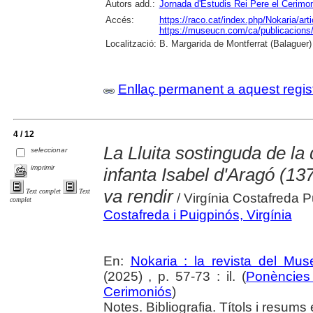
Autors add.:
Jornada d'Estudis Rei Pere el Cerimo
Accés:
https://raco.cat/index.php/Nokaria/ar
https://museucn.com/ca/publicacions/
Localització:
B. Margarida de Montferrat (Balaguer)
Enllaç permanent a aquest regis
4 / 12
La Lluita sostinguda de la 
seleccionar
imprimir
infanta Isabel d'Aragó (1
va rendir
Text complet
Text
/ Virgínia Costafreda 
complet
Costafreda i Puigpinós, Virgínia
En:
Nokaria : la revista del Mu
(2025) , p. 57-73 : il. (
Ponències 
Cerimoniós
)
Notes. Bibliografia. Títols i resums 