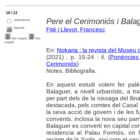
10 / 12
Pere el Cerimoniós i Bala
seleccionar
imprimir
Fité i Llevot, Francesc
Text complet
Text
complet
En:
Nokaria : la revista del Museu
(2021) , p. 15-24 : il. (
Ponències 
Cerimoniós
)
Notes. Bibliografia.
En aquest estudi volem fer palè
Balaguer, a nivell urbanístic, a t
per part dels de la nissaga del lli
destacada, pels comtes del Casal
la seva acció de govern i de les 
convents, inclosa la nova seu pa
Balaguer es convertí en capital co
residencia al Palau Formós, on h
recinte de la Suda, així com el seu