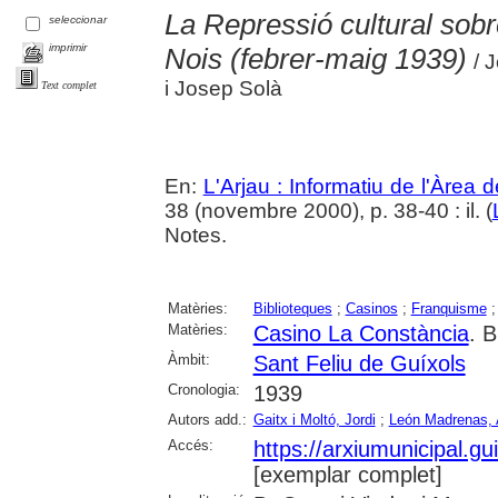
La Repressió cultural sobre
seleccionar
imprimir
Nois (febrer-maig 1939)
/ J
i Josep Solà
Text complet
En:
L'Arjau : Informatiu de l'Àrea 
38 (novembre 2000), p. 38-40 : il. (
Notes.
Matèries:
Biblioteques
;
Casinos
;
Franquisme
Matèries:
Casino La Constància
. B
Àmbit:
Sant Feliu de Guíxols
Cronologia:
1939
Autors add.:
Gaitx i Moltó, Jordi
;
León Madrenas, 
Accés:
https://arxiumunicipal.g
[exemplar complet]