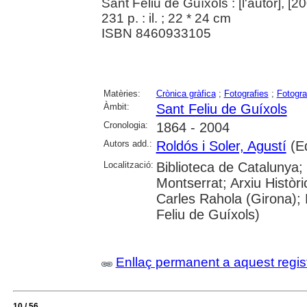
Sant Feliu de Guíxols : [l'autor], [2
231 p. : il. ; 22 * 24 cm
ISBN 8460933105
Matèries:
Crònica gràfica
;
Fotografies
;
Fotogra
Àmbit:
Sant Feliu de Guíxols
Cronologia:
1864 - 2004
Autors add.:
Roldós i Soler, Agustí
(Ed
Localització:
Biblioteca de Catalunya;
Montserrat; Arxiu Històri
Carles Rahola (Girona); 
Feliu de Guíxols)
Enllaç permanent a aquest regis
10 / 56