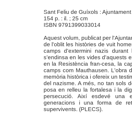
Sant Feliu de Guíxols : Ajuntament
154 p. : il. ; 25 cm
ISBN 9791399033014
Aquest volum, publicat per l'Ajunt
de l'oblit les històries de vuit ho
camps d'extermini nazis durant 
s'endinsa en les vides d'aquests ex
en la Resistència fran-cesa, la c
camps com Mauthausen. L'obra de
memòria històrica i ofereix un testi
del nazisme. A més, no tan sols 
posa en relleu la fortalesa i la dign
persecució. Així esdevé una e
generacions i una forma de ret
supervivents. (PLECS).