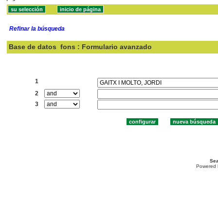
Refinar la búsqueda
Base de datos
fons : Formulario avanzado
Buscar:
1
2
3
Sea
Powered