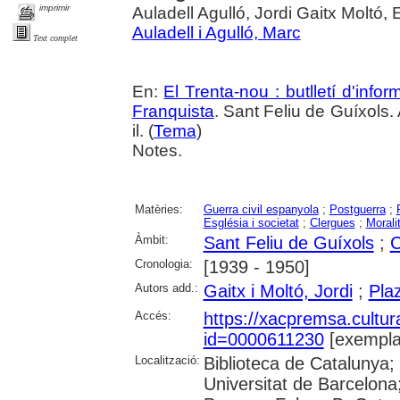
imprimir
Auladell Agulló, Jordi Gaitx Moltó,
Auladell i Agulló, Marc
Text complet
En:
El Trenta-nou : butlletí d'inf
Franquista
. Sant Feliu de Guíxols.
il. (
Tema
)
Notes.
Matèries:
Guerra civil espanyola
;
Postguerra
;
Església i societat
;
Clergues
;
Morali
Àmbit:
Sant Feliu de Guíxols
;
C
Cronologia:
[1939 - 1950]
Autors add.:
Gaitx i Moltó, Jordi
;
Pla
Accés:
https://xacpremsa.cultu
id=0000611230
[exempla
Localització:
Biblioteca de Catalunya;
Universitat de Barcelona;