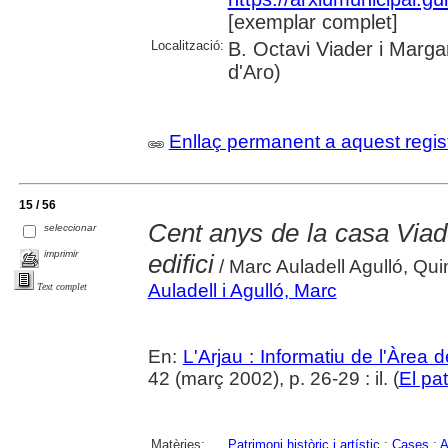
[exemplar complet]
Localització:
B. Octavi Viader i Margar
d'Aro)
Enllaç permanent a aquest regis
15 / 56
Cent anys de la casa Viad
seleccionar
imprimir
edifici
/ Marc Auladell Agulló, Qui
Auladell i Agulló, Marc
Text complet
En:
L'Arjau : Informatiu de l'Àrea 
42 (març 2002), p. 26-29 : il. (
El pa
Matèries:
Patrimoni històric i artístic
;
Cases
;
A