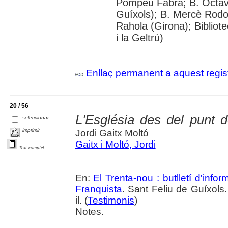
Pompeu Fabra; B. Octavi 
Guíxols); B. Mercè Rodor
Rahola (Girona); Bibliot
i la Geltrú)
Enllaç permanent a aquest regis
20 / 56
L'Església des del punt d
seleccionar
imprimir
Jordi Gaitx Moltó
Gaitx i Moltó, Jordi
Text complet
En:
El Trenta-nou : butlletí d'inf
Franquista
. Sant Feliu de Guíxols.
il. (
Testimonis
)
Notes.