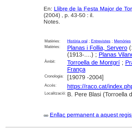
En:
Llibre de la Festa Major de To
(2004) , p. 43-50 : il.
Notes.
Matèries:
Història oral
;
Entrevistes
;
Memòries
Matèries:
Planas i Follia, Servero
(
(1913-....) ;
Planas Vilan
Àmbit:
Torroella de Montgrí
;
Pr
França
Cronologia:
[19079 -2004]
Accés:
https://raco.cat/index.p
Localització:
B. Pere Blasi (Torroella
Enllaç permanent a aquest regis