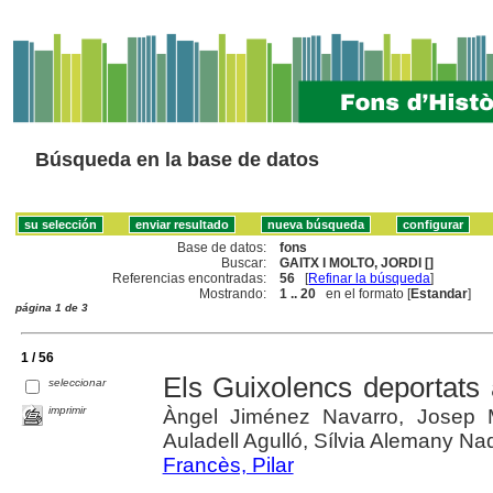
Búsqueda en la base de datos
Base de datos:
fons
Buscar:
GAITX I MOLTO, JORDI []
Referencias encontradas:
56
[
Refinar la búsqueda
]
Mostrando:
1 .. 20
en el formato [
Estandar
]
página 1 de 3
1 / 56
Els Guixolencs deportats
seleccionar
imprimir
Àngel Jiménez Navarro, Josep M
Auladell Agulló, Sílvia Alemany Na
Francès, Pilar