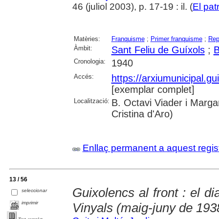
46 (juliol 2003), p. 17-19 : il. (
El pat
Matèries:
Franquisme
;
Primer franquisme
;
Rep
Àmbit:
Sant Feliu de Guíxols
;
B
Cronologia:
1940
Accés:
https://arxiumunicipal.g
[exemplar complet]
Localització:
B. Octavi Viader i Margar
Cristina d'Aro)
Enllaç permanent a aquest regis
13 / 56
Guixolencs al front : el di
seleccionar
imprimir
Vinyals (maig-juny de 193