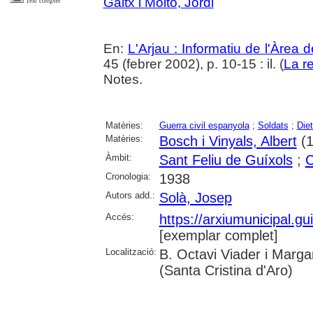
Gaitx i Moltó, Jordi
Text complet
En:
L'Arjau : Informatiu de l'Àrea 
45 (febrer 2002), p. 10-15 : il. (
La r
Notes.
Matèries:
Guerra civil espanyola
;
Soldats
;
Diet
Matèries:
Bosch i Vinyals, Albert
(1
Àmbit:
Sant Feliu de Guíxols
;
C
Cronologia:
1938
Autors add.:
Solà, Josep
Accés:
https://arxiumunicipal.gu
[exemplar complet]
Localització:
B. Octavi Viader i Margar
(Santa Cristina d'Aro)