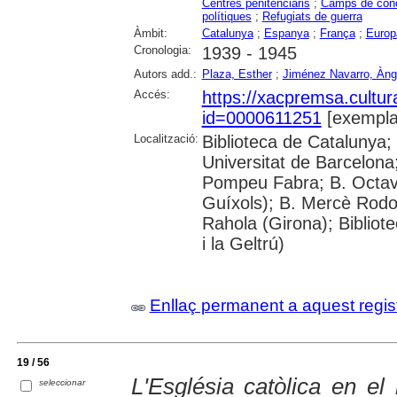
Centres penitenciaris
;
Camps de conc
polítiques
;
Refugiats de guerra
Àmbit:
Catalunya
;
Espanya
;
França
;
Europ
Cronologia:
1939 - 1945
Autors add.:
Plaza, Esther
;
Jiménez Navarro, Àng
Accés:
https://xacpremsa.cultu
id=0000611251
[exempla
Localització:
Biblioteca de Catalunya;
Universitat de Barcelona;
Pompeu Fabra; B. Octavi 
Guíxols); B. Mercè Rodor
Rahola (Girona); Bibliot
i la Geltrú)
Enllaç permanent a aquest regis
19 / 56
L'Església catòlica en el
seleccionar