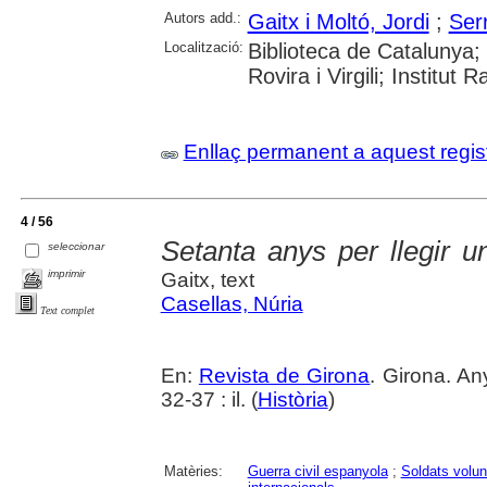
Autors add.:
Gaitx i Moltó, Jordi
;
Ser
Localització:
Biblioteca de Catalunya; 
Rovira i Virgili; Institu
Enllaç permanent a aquest regis
4 / 56
Setanta anys per llegir u
seleccionar
imprimir
Gaitx, text
Casellas, Núria
Text complet
En:
Revista de Girona
. Girona. An
32-37 : il. (
Història
)
Matèries:
Guerra civil espanyola
;
Soldats volun