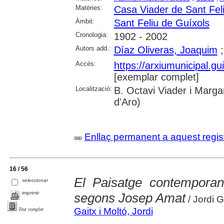
Matèries:
Casa Viader de Sant Fel
Àmbit:
Sant Feliu de Guíxols
Cronologia:
1902 - 2002
Autors add.:
Díaz Oliveras, Joaquim
Accés:
https://arxiumunicipal.
[exemplar complet]
Localització:
B. Octavi Viader i Margar
d'Aro)
Enllaç permanent a aquest regis
16 / 56
El Paisatge contemporan
seleccionar
imprimir
segons Josep Amat
/ Jordi G
Gaitx i Moltó, Jordi
Text complet