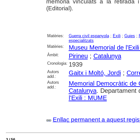
memòria vinculats a la retirada i a
(Editorial).
Matèries:
Guerra civil espanyola
;
Exili
;
Guies
;
especialitzats
Matèries:
Museu Memorial de l'Exil
Àmbit:
Pirineu
;
Catalunya
Cronologia:
1939
Autors
Gaitx i Moltó, Jordi
;
Corr
add.:
Autors
Memorial Democràtic de 
add.:
Catalunya
. Departament d
l'Exili : MUME
Enllaç permanent a aquest regis
3 / 56