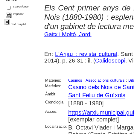
Els Cent primer anys de l
seleccionar
imprimir
Nois (1880-1980) : esplend
d'un gabinet de lectura me
Text complet
Gaitx i Moltó, Jordi
En:
L'Arjau : revista cultural
. Sant
2014), p. 26-31 : il. (
Calidoscopi
. V
Matèries:
Casinos
;
Associacions culturals
;
Bib
Matèries:
Casino dels Nois de Sant
Àmbit:
Sant Feliu de Guíxols
Cronologia:
[1880 - 1980]
Accés:
https://arxiumunicipal.g
[exemplar complet]
Localització:
B. Octavi Viader i Margar