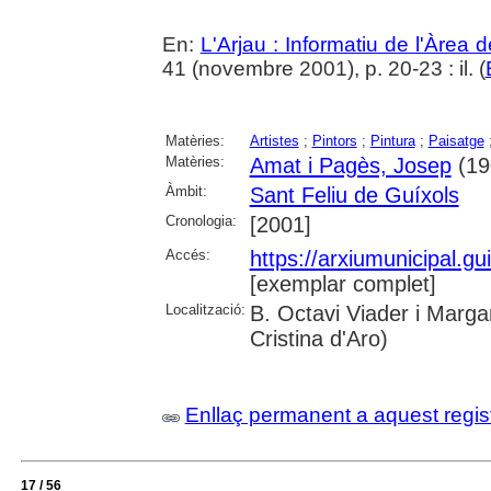
En:
L'Arjau : Informatiu de l'Àrea 
41 (novembre 2001), p. 20-23 : il. (
Matèries:
Artistes
;
Pintors
;
Pintura
;
Paisatge
Matèries:
Amat i Pagès, Josep
(19
Àmbit:
Sant Feliu de Guíxols
Cronologia:
[2001]
Accés:
https://arxiumunicipal.g
[exemplar complet]
Localització:
B. Octavi Viader i Margar
Cristina d'Aro)
Enllaç permanent a aquest regis
17 / 56