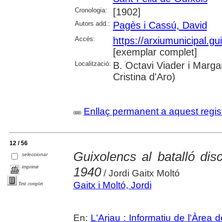
Cronologia:
[1902]
Autors add.:
Pagès i Cassú, David
Accés:
https://arxiumunicipal.g
[exemplar complet]
Localització:
B. Octavi Viader i Margar
Cristina d'Aro)
Enllaç permanent a aquest regis
12 / 56
Guixolencs al batalló dis
seleccionar
imprimir
1940
/ Jordi Gaitx Moltó
Gaitx i Moltó, Jordi
Text complet
En:
L'Arjau : Informatiu de l'Àrea 