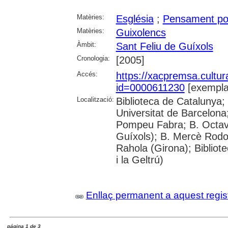
Matèries:
Església
;
Pensament pol
Matèries:
Guixolencs
Àmbit:
Sant Feliu de Guíxols
Cronologia:
[2005]
Accés:
https://xacpremsa.cultu
id=0000611230
[exempla
Localització:
Biblioteca de Catalunya;
Universitat de Barcelona;
Pompeu Fabra; B. Octavi 
Guíxols); B. Mercè Rodor
Rahola (Girona); Bibliot
i la Geltrú)
Enllaç permanent a aquest regis
página 1 de 3