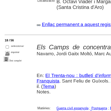
Localització:
B. Octavi Viader i Margar
(Santa Cristina d'Aro)
Enllaç permanent a aquest regis
18 / 56
Els Camps de concentra
seleccionar
imprimir
Navarro, Jordi Gaitx Moltó, Marc Au
Text complet
En:
El Trenta-nou : butlletí d'inf
Franquista
. Sant Feliu de Guíxols.
il. (
Tema
)
Notes.
Matèries:
Guerra civil espanyola
;
Postguerra
;