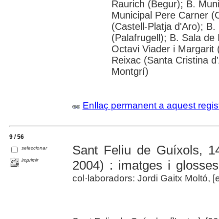
Raurich (Begur); B. Muni
Municipal Pere Carner (
(Castell-Platja d'Aro); B
(Palafrugell); B. Sala de
Octavi Viader i Margarit 
Reixac (Santa Cristina d'
Montgrí)
Enllaç permanent a aquest regis
9 / 56
Sant Feliu de Guíxols, 1
seleccionar
imprimir
2004) : imatges i glosses
col·laboradors: Jordi Gaitx Moltó, [et