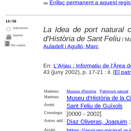
Enllaç permanent a aquest regis
14 / 56
La Idea de port natural
seleccionar
imprimir
d'Història de Sant Feliu
/ Ma
Auladell i Agulló, Marc
Text complet
En:
L'Arjau : Informatiu de l'Àrea 
43 (juny 2002), p. 17-21 : il. (
El pat
Matèries:
Museus d'història
;
Patrimoni natural
Matèries:
Museu d'Història de la C
Àmbit:
Sant Feliu de Guíxols
Cronologia:
[0000 - 2002]
Autors add.:
Díaz Oliveras, Joaquim
Accés:
https://arxiumunicipal.g