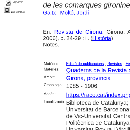
imprimir
de les comarques gironin
Gaitx i Moltó, Jordi
Text complet
En:
Revista de Girona
. Girona.
2006), p. 24-29 : il. (
Història
)
Notes.
Matèries:
Edició de publicacions
;
Revistes
;
Hi
Matèries:
Quaderns de la Revista 
Àmbit:
Girona, província
Cronologia:
1985 - 1906
Accés:
https://raco.cat/index.p
Localització:
Biblioteca de Catalunya;
Universitat de Barcelona;
de Vic-Universitat Centra
Politècnica de Catalunya
Universitat Rovira i Virgil