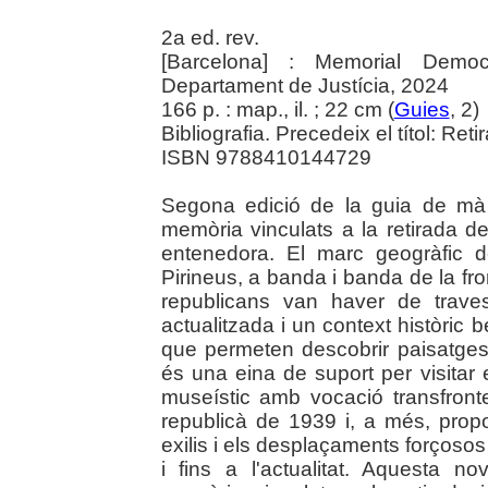
2a ed. rev.
[Barcelona] : Memorial Democr
Departament de Justícia, 2024
166 p. : map., il. ; 22 cm (
Guies
, 2)
Bibliografia. Precedeix el títol: Retir
ISBN 9788410144729
Segona edició de la guia de mà
memòria vinculats a la retirada de
entenedora. El marc geogràfic de
Pirineus, a banda i banda de la fr
republicans van haver de traves
actualitzada i un context històric b
que permeten descobrir paisatges
és una eina de suport per visitar 
museístic amb vocació transfronte
republicà de 1939 i, a més, propos
exilis i els desplaçaments forçoso
i fins a l'actualitat. Aquesta 