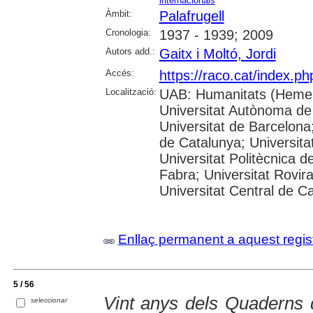
internacionals
Àmbit:
Palafrugell
Cronologia:
1937 - 1939; 2009
Autors add.:
Gaitx i Moltó, Jordi
Accés:
https://raco.cat/index.p
Localització:
UAB: Humanitats (Hemer
Universitat Autònoma de
Universitat de Barcelona;
de Catalunya; Universitat
Universitat Politècnica 
Fabra; Universitat Rovira 
Universitat Central de C
Enllaç permanent a aquest regis
5 / 56
Vint anys dels Quaderns d
seleccionar