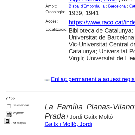
Àmbit:
Bisbal d'Empordà, la
;
Barcelona
;
Cat
Cronologia:
1939; 1941
Accés:
https://www.raco.cat/ind
Localització:
Biblioteca de Catalunya;
Universitat de Barcelona;
Vic-Universitat Central d
Catalunya; Universitat P
Virgili; Universitat de Ll
Enllaç permanent a aquest regis
7 / 56
La Família Planas-Vilanov
seleccionar
imprimir
Prada
/ Jordi Gaitx Moltó
Gaitx i Moltó, Jordi
Text complet