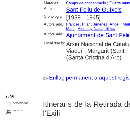
Matèries:
Camps de concentració
;
Guerra mundi
Àmbit:
Sant Feliu de Guíxols
Cronologia:
[1939 - 1945]
Autors add.:
Francès, Pilar
;
Jiménez, Àngel
;
Murl
Marc
;
Alemany Nadal, Sílvia
Autors add.:
Ajuntament de Sant Feli
Localització:
Arxiu Nacional de Catal
Viader i Margarit (Sant F
(Santa Cristina d'Aro)
Enllaç permanent a aquest regis
2 / 56
Itineraris de la Retirada
seleccionar
imprimir
l'Exili