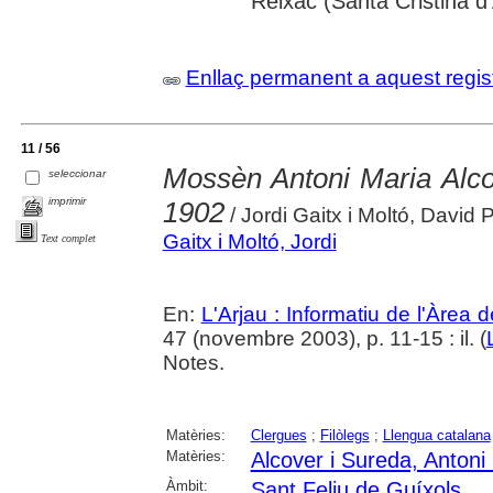
Reixac (Santa Cristina d
Enllaç permanent a aquest regis
11 / 56
Mossèn Antoni Maria Alco
seleccionar
imprimir
1902
/ Jordi Gaitx i Moltó, David
Gaitx i Moltó, Jordi
Text complet
En:
L'Arjau : Informatiu de l'Àrea 
47 (novembre 2003), p. 11-15 : il. (
Notes.
Matèries:
Clergues
;
Filòlegs
;
Llengua catalana
Matèries:
Alcover i Sureda, Antoni
Àmbit:
Sant Feliu de Guíxols