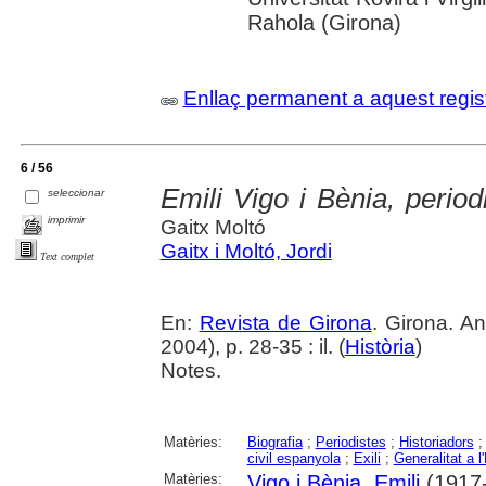
Rahola (Girona)
Enllaç permanent a aquest regis
6 / 56
Emili Vigo i Bènia, periodis
seleccionar
imprimir
Gaitx Moltó
Gaitx i Moltó, Jordi
Text complet
En:
Revista de Girona
. Girona. 
2004), p. 28-35 : il. (
Història
)
Notes.
Matèries:
Biografia
;
Periodistes
;
Historiadors
civil espanyola
;
Exili
;
Generalitat a l'
Matèries:
Vigo i Bènia, Emili
(1917