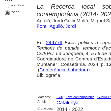
La Recerca local sob
seleccionar
imprimir
contemporània (2014- 202
Agulló, Jordi Gaitx Moltó, Miquel 
Font i Agulló, Jordi
En:
249779
Exilis polítics a l'
Territoris de partida, territoris d
CCEPC. La Jonquera, 4, 5 i 6 de
Coordinadora de Centres d'Estudi
Muntaner : Cossetània, 2024. p. 1
(
Conferència d'obertura
)
Bibliografia.
Matèries:
Exili
;
Edat contemporània
;
Guerra ci
Àmbit:
Catalunya
Cronologia:
2014 - 2022