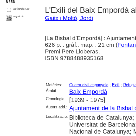
8 / 56
L'Exili del Baix Empordà a
seleccionar
imprimir
Gaitx i Moltó, Jordi
[La Bisbal d'Empordà] : Ajuntament
626 p. : gràf., map. ; 21 cm (
Fonta
Premi Pere Lloberas.
ISBN 9788488935168
Matèries:
Guerra civil espanyola
;
Exili
;
Refugia
Àmbit:
Baix Empordà
Cronologia:
[1939 - 1975]
Autors add.:
Ajuntament de la Bisbal
Localització:
Biblioteca de Catalunya;
Universitat de Barcelona;
Nacional de Catalunya; 