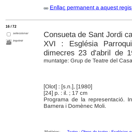
Enllaç permanent a aquest regis
16 / 72
Consueta de Sant Jordi cav
seleccionar
imprimir
XVI : Església Parroqu
dimecres 23 d'abril de 1
muntatge: Grup de Teatre del Casal
[Olot] : [s.n.], [1980]
[24] p. : il. ; 17 cm
Programa de la representació. I
Barnera i Domènec Moli.
Matèries:
Teatre
;
Obres de teatre
;
Esglésies p