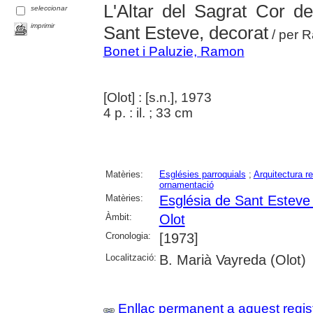
L'Altar del Sagrat Cor d
seleccionar
imprimir
Sant Esteve, decorat
/ per 
Bonet i Paluzie, Ramon
[Olot] : [s.n.], 1973
4 p. : il. ; 33 cm
Matèries:
Esglésies parroquials
;
Arquitectura re
ornamentació
Matèries:
Església de Sant Esteve 
Àmbit:
Olot
Cronologia:
[1973]
Localització:
B. Marià Vayreda (Olot)
Enllaç permanent a aquest regis