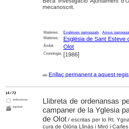
Beca Investigació Ajuntament d'Ol
mecanoscrit.
Matèries:
Esglésies parroquials
;
Arxius parroquia
Matèries:
Església de Sant Esteve d
Àmbit:
Olot
Cronologia:
[1986]
Enllaç permanent a aquest regis
14 / 72
Llibreta de ordenansas per
seleccionar
imprimir
campaner de la Yglesia par
de Olot
/ escritas per lo Rt. Ygna
cura de Glòria Llinàs i Miró i Carles 