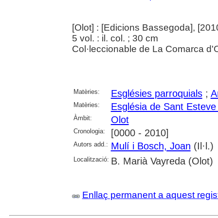
[Olot] : [Edicions Bassegoda], [201
5 vol. : il. col. ; 30 cm
Col·leccionable de La Comarca d'O
Matèries:
Esglésies parroquials
;
A
Matèries:
Església de Sant Esteve 
Àmbit:
Olot
Cronologia:
[0000 - 2010]
Autors add.:
Mulí i Bosch, Joan
(Il·l.)
Localització:
B. Marià Vayreda (Olot)
Enllaç permanent a aquest regis