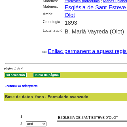
Matèries:
Esglésies parroquials
;
Mapes i plàno
Matèries:
Església de Sant Esteve 
Àmbit:
Olot
Cronologia:
1893
Localització:
B. Marià Vayreda (Olot)
Enllaç permanent a aquest regis
página 1 de 4
Refinar la búsqueda
Base de datos
fons : Formulario avanzado
Buscar:
1
2