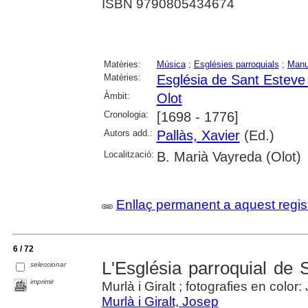
ISBN 9790805434674
Matèries:
Música
;
Esglésies parroquials
;
Manu
Matèries:
Església de Sant Esteve 
Àmbit:
Olot
Cronologia:
[1698 - 1776]
Autors add.:
Pallàs, Xavier
(Ed.)
Localització:
B. Marià Vayreda (Olot)
Enllaç permanent a aquest regis
6 / 72
L'Església parroquial de 
seleccionar
imprimir
Murlà i Giralt ; fotografies en color
Murlà i Giralt, Josep