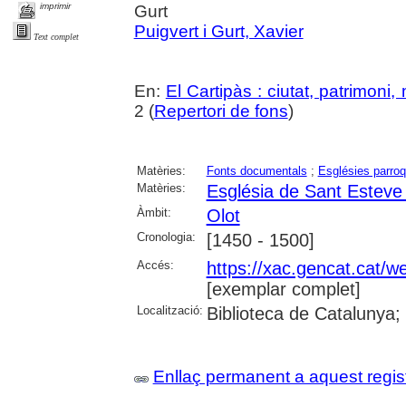
imprimir
Gurt
Puigvert i Gurt, Xavier
Text complet
En:
El Cartipàs : ciutat, patrimoni
2 (
Repertori de fons
)
Matèries:
Fonts documentals
;
Esglésies parroq
Matèries:
Església de Sant Esteve 
Àmbit:
Olot
Cronologia:
[1450 - 1500]
Accés:
https://xac.gencat.cat/
[exemplar complet]
Localització:
Biblioteca de Catalunya;
Enllaç permanent a aquest regis