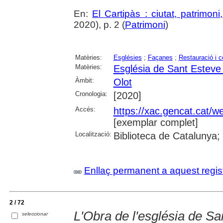
En:
El Cartipàs : ciutat, patrimon
2020), p. 2 (
Patrimoni
)
Matèries:
Esglésies
;
Façanes
;
Restauració i 
Matèries:
Església de Sant Esteve 
Àmbit:
Olot
Cronologia:
[2020]
Accés:
https://xac.gencat.cat/
[exemplar complet]
Localització:
Biblioteca de Catalunya;
Enllaç permanent a aquest regis
2 / 72
L'Obra de l'església de Sa
seleccionar