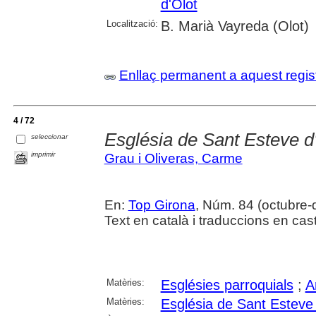
d'Olot
Localització:
B. Marià Vayreda (Olot)
Enllaç permanent a aquest regis
4 / 72
Església de Sant Esteve d
seleccionar
imprimir
Grau i Oliveras, Carme
En:
Top Girona
, Núm. 84 (octubre
Text en català i traduccions en cast
Matèries:
Esglésies parroquials
;
A
Matèries:
Església de Sant Esteve 