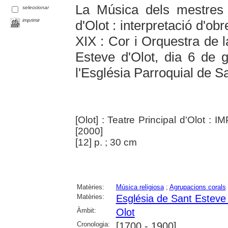
La Música dels mestres
seleccionar
imprimir
d'Olot : interpretació d'obr
XIX : Cor i Orquestra de 
Esteve d'Olot, dia 6 de 
l'Església Parroquial de S
[Olot] : Teatre Principal d'Olot : 
[2000]
[12] p. ; 30 cm
Matèries:
Música religiosa
;
Agrupacions corals
Matèries:
Església de Sant Esteve 
Àmbit:
Olot
Cronologia:
[1700 - 1900]