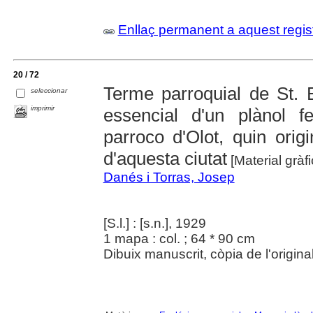
Enllaç permanent a aquest regis
20 / 72
Terme parroquial de St. 
seleccionar
imprimir
essencial d'un plànol f
parroco d'Olot, quin orig
d'aquesta ciutat
[Material gràf
Danés i Torras, Josep
[S.l.] : [s.n.], 1929
1 mapa : col. ; 64 * 90 cm
Dibuix manuscrit, còpia de l'origina