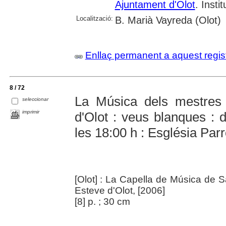
Ajuntament d'Olot
. Insti
Localització:
B. Marià Vayreda (Olot)
Enllaç permanent a aquest regis
8 / 72
La Música dels mestres
seleccionar
imprimir
d'Olot : veus blanques : 
les 18:00 h : Església Parr
[Olot] : La Capella de Música de 
Esteve d'Olot, [2006]
[8] p. ; 30 cm