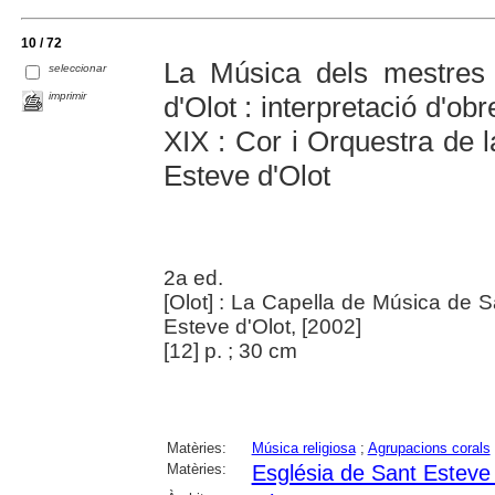
10 / 72
La Música dels mestres
seleccionar
imprimir
d'Olot : interpretació d'obr
XIX : Cor i Orquestra de 
Esteve d'Olot
2a ed.
[Olot] : La Capella de Música de 
Esteve d'Olot, [2002]
[12] p. ; 30 cm
Matèries:
Música religiosa
;
Agrupacions corals
Matèries:
Església de Sant Esteve 