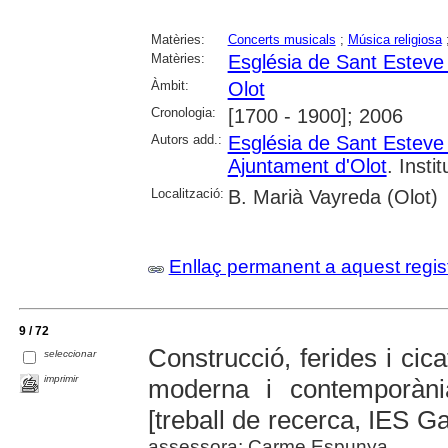
Matèries:
Concerts musicals
;
Música religiosa
Matèries:
Església de Sant Esteve 
Àmbit:
Olot
Cronologia:
[1700 - 1900]; 2006
Autors add.:
Església de Sant Esteve 
Ajuntament d'Olot
. Insti
Localització:
B. Marià Vayreda (Olot)
Enllaç permanent a aquest regis
9 / 72
Construcció, ferides i cica
seleccionar
imprimir
moderna i contemporàni
[treball de recerca, IES G
assessora: Carme Espunya