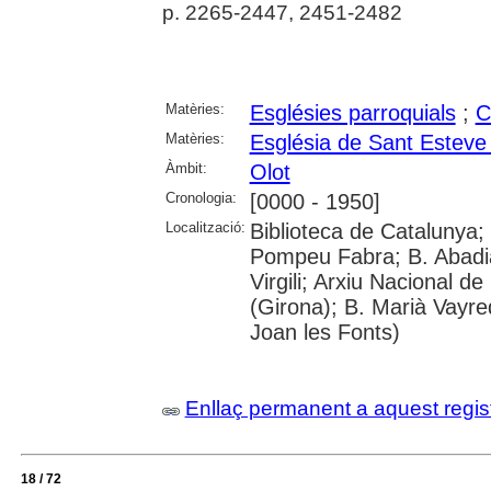
p. 2265-2447, 2451-2482
Matèries:
Esglésies parroquials
;
C
Matèries:
Església de Sant Esteve 
Àmbit:
Olot
Cronologia:
[0000 - 1950]
Localització:
Biblioteca de Catalunya; 
Pompeu Fabra; B. Abadia 
Virgili; Arxiu Nacional d
(Girona); B. Marià Vayre
Joan les Fonts)
Enllaç permanent a aquest regis
18 / 72