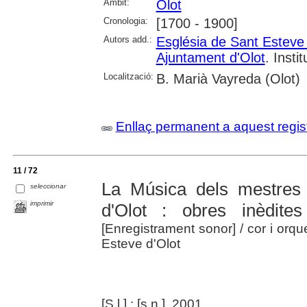
Àmbit:
Olot
Cronologia:
[1700 - 1900]
Autors add.:
Església de Sant Esteve 
Ajuntament d'Olot
. Insti
Localització:
B. Marià Vayreda (Olot)
Enllaç permanent a aquest regis
11 / 72
La Música dels mestres
seleccionar
imprimir
d'Olot : obres inèdite
[Enregistrament sonor]
/ cor i orq
Esteve d'Olot
[S.l.] : [s.n.], 2001