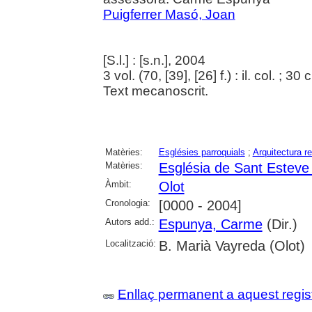
Puigferrer Masó, Joan
[S.l.] : [s.n.], 2004
3 vol. (70, [39], [26] f.) : il. col. ; 30
Text mecanoscrit.
Matèries:
Esglésies parroquials
;
Arquitectura re
Matèries:
Església de Sant Esteve 
Àmbit:
Olot
Cronologia:
[0000 - 2004]
Autors add.:
Espunya, Carme
(Dir.)
Localització:
B. Marià Vayreda (Olot)
Enllaç permanent a aquest regis