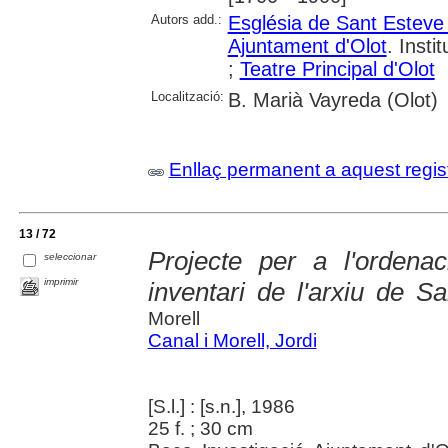
Autors add.:
Església de Sant Esteve 
Ajuntament d'Olot
. Insti
;
Teatre Principal d'Olot
Localització:
B. Marià Vayreda (Olot)
Enllaç permanent a aquest regis
13 / 72
Projecte per a l'ordenac
seleccionar
imprimir
inventari de l'arxiu de S
Morell
Canal i Morell, Jordi
[S.l.] : [s.n.], 1986
25 f. ; 30 cm