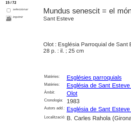
15 / 72
Mundus senescit = el món 
seleccionar
imprimir
Sant Esteve
Olot : Església Parroquial de Sant
28 p. : il. ; 25 cm
Matèries:
Esglésies parroquials
Matèries:
Església de Sant Esteve 
Àmbit:
Olot
Cronologia:
1983
Autors add.:
Església de Sant Esteve 
Localització:
B. Carles Rahola (Giron