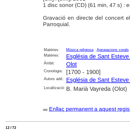
1 disc sonor (CD) (61 min, 47 s) : 
Gravació en directe del concert e
Parroquial.
Matèries:
Música religiosa
;
Agrupacions corals
Matèries:
Església de Sant Esteve 
Àmbit:
Olot
Cronologia:
[1700 - 1900]
Autors add.:
Església de Sant Esteve 
Localització:
B. Marià Vayreda (Olot)
Enllaç permanent a aquest regis
12 / 72