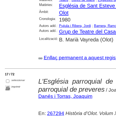
Matèries:
Església de Sant Esteve 
Àmbit:
Olot
Cronologia:
1980
Autors add.:
Pujiula i Ribera, Jordi
;
Barnera, Ram
Autors add.:
Grup de Teatre del Casal
Localització:
B. Marià Vayreda (Olot)
Enllaç permanent a aquest regis
17 / 72
L'Església parroquial de
seleccionar
imprimir
parroquial de preveres
/ Jo
Danés i Torras, Joaquim
En:
267294
Història d'Olot. Volum 