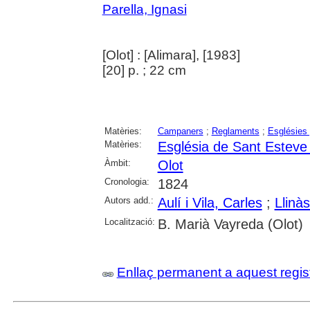
Parella, Ignasi
[Olot] : [Alimara], [1983]
[20] p. ; 22 cm
Matèries:
Campaners
;
Reglaments
;
Esglésies 
Matèries:
Església de Sant Esteve 
Àmbit:
Olot
Cronologia:
1824
Autors add.:
Aulí i Vila, Carles
;
Llinàs
Localització:
B. Marià Vayreda (Olot)
Enllaç permanent a aquest regis