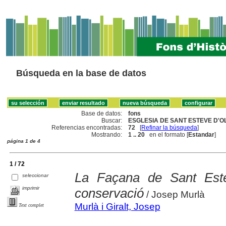
Búsqueda en la base de datos
Base de datos:
fons
Buscar:
ESGLESIA DE SANT ESTEVE D'OL
Referencias encontradas:
72
[
Refinar la búsqueda
]
Mostrando:
1 .. 20
en el formato [
Estandar
]
página 1 de 4
1 / 72
La Façana de Sant Estev
seleccionar
imprimir
conservació
/ Josep Murlà
Murlà i Giralt, Josep
Text complet