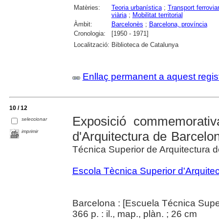
Matèries:
Teoria urbanística
;
Transport ferroviar
viària
;
Mobilitat territorial
Àmbit:
Barcelonès
;
Barcelona, província
Cronologia:
[1950 - 1971]
Localització:
Biblioteca de Catalunya
Enllaç permanent a aquest regis
10 / 12
Exposició commemorativa
seleccionar
imprimir
d'Arquitectura de Barcelo
Técnica Superior de Arquitectura 
Escola Tècnica Superior d'Arquite
Barcelona : [Escuela Técnica Super
366 p. : il., map., plàn. ; 26 cm