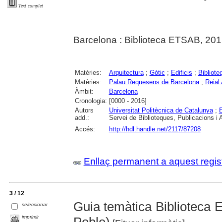
Text complet
Barcelona : Biblioteca ETSAB, 201
Matèries:
Arquitectura
;
Gòtic
;
Edificis
;
Bibliote
Matèries:
Palau Requesens de Barcelona
;
Reial
Àmbit:
Barcelona
Cronologia:
[0000 - 2016]
Autors
Universitat Politècnica de Catalunya
;
E
add.:
Servei de Biblioteques, Publicacions i 
Accés:
http://hdl.handle.net/2117/87208
Enllaç permanent a aquest regis
3 / 12
Guia temàtica Biblioteca 
seleccionar
imprimir