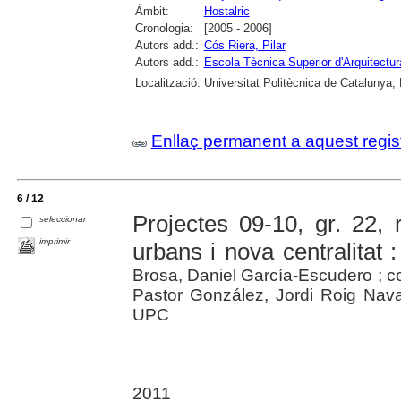
Àmbit:
Hostalric
Cronologia:
[2005 - 2006]
Autors add.:
Cós Riera, Pilar
Autors add.:
Escola Tècnica Superior d'Arquitectu
Localització:
Universitat Politècnica de Catalunya;
Enllaç permanent a aquest regis
6 / 12
Projectes 09-10, gr. 22, 
seleccionar
imprimir
urbans i nova centralitat :
Brosa, Daniel García-Escudero ; c
Pastor González, Jordi Roig Nava
UPC
2011