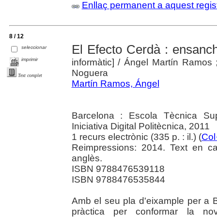
Enllaç permanent a aquest regis
8 / 12
El Efecto Cerdà : ensan
seleccionar
imprimir
informàtic]
/ Ángel Martín Ramos ;
Noguera
Text complet
Martín Ramos, Ángel
Barcelona : Escola Tècnica Sup
Iniciativa Digital Politècnica, 2011
1 recurs electrònic (335 p. : il.) (
Col
Reimpressions: 2014. Text en c
anglès.
ISBN 9788476539118
ISBN 9788476535844
Amb el seu pla d'eixample per a 
pràctica per conformar la nov