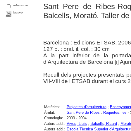
Sant Pere de Ribes-Roq
seleccionar
imprimir
Balcells, Morató, Taller de 
Barcelona : Edicions ETSAB, 2006
127 p. : pral. il. col. ; 30 cm
A la part inferior de la porta
d'Arquitectura de Barcelona [i] Aj
Recull dels projectes presentats p
VII-VIII de l'ETSAB durant el curs
Matèries:
Projectes d'arquitectura
;
Ensenyament
Àmbit:
Sant Pere de Ribes
;
Roquetes, les
- 
Cronologia:
2003 - 2004
Autors add.:
Vives, Lluís
;
Balcells, Ricard
;
Morat
Autors add.:
Escola Tècnica Superior d'Arquitectu