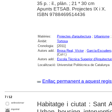
35 p. : il., plàn. ; 21 * 30 cm
Apunts ETSAB. Projectes IX i X.
ISBN 9788469514436
Matèries:
Projectes d'arquitectura
;
Urbanisme
Àmbit:
Tortosa
Cronologia:
[2011]
Autors add.:
Brosa Real, Víctor
;
García-Escudero,
(Col·l.)
Autors add.:
Escola Tècnica Superior d'Arquitectu
Localització:
Universitat Politècnica de Catalunya
Enllaç permanent a aquest regis
7 / 12
Habitatge i ciutat : Sant
seleccionar
imprimir
Urban housing interventi