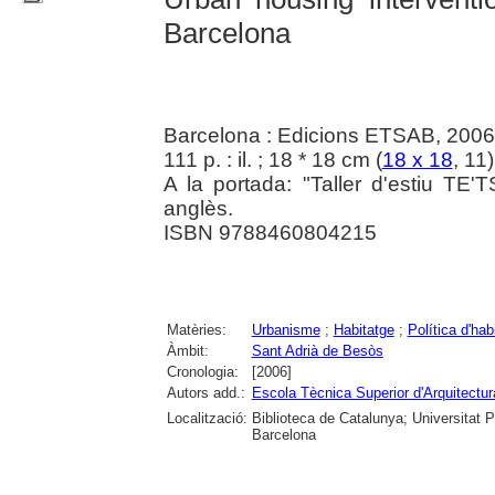
Barcelona
Barcelona : Edicions ETSAB, 2006
111 p. : il. ; 18 * 18 cm (
18 x 18
, 11
A la portada: "Taller d'estiu TE'
anglès.
ISBN 9788460804215
Matèries:
Urbanisme
;
Habitatge
;
Política d'hab
Àmbit:
Sant Adrià de Besòs
Cronologia:
[2006]
Autors add.:
Escola Tècnica Superior d'Arquitectu
Localització:
Biblioteca de Catalunya; Universitat P
Barcelona