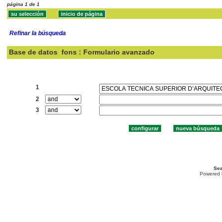
página 1 de 1
Refinar la búsqueda
Base de datos
fons : Formulario avanzado
Buscar:
1
2
3
Sea
Powered