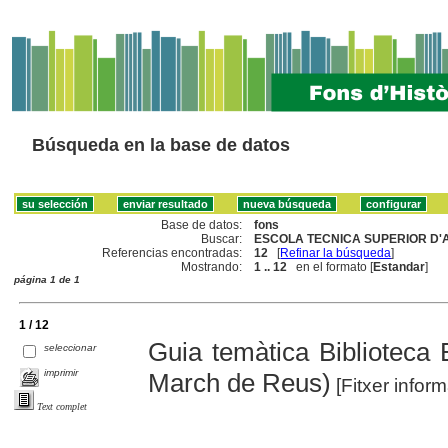
Búsqueda en la base de datos
Base de datos:
fons
Buscar:
ESCOLA TECNICA SUPERIOR D'
Referencias encontradas:
12
[
Refinar la búsqueda
]
Mostrando:
1 .. 12
en el formato [
Estandar
]
página 1 de 1
1 / 12
Guia temàtica Bibliotec
seleccionar
imprimir
March de Reus)
[Fitxer inform
Text complet