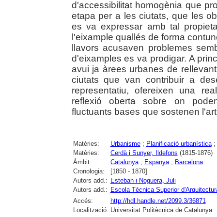
d'accessibilitat homogènia que p
etapa per a les ciutats, que les ob
es va expressar amb tal propiet
l'eixample quallés de forma contun
llavors acusaven problemes semb
d'eixamples es va prodigar. A princ
avui ja àrees urbanes de relleva
ciutats que van contribuir a de
representatiu, ofereixen una re
reflexió oberta sobre on poden
fluctuants bases que sostenen l'art 
Matèries:
Urbanisme
;
Planificació urbanística
Matèries:
Cerdà i Sunyer, Ildefons
(1815-1876)
Àmbit:
Catalunya
;
Espanya
;
Barcelona
Cronologia:
[1850 - 1870]
Autors add.:
Esteban i Noguera, Juli
Autors add.:
Escola Tècnica Superior d'Arquitectu
Accés:
http://hdl.handle.net/2099.3/36871
Localització:
Universitat Politècnica de Catalunya