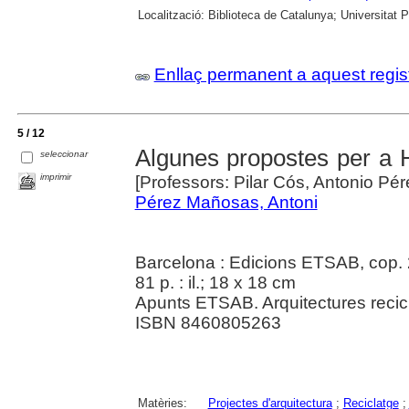
Localització:
Biblioteca de Catalunya; Universitat 
Enllaç permanent a aquest regis
5 / 12
Algunes propostes per a Ho
seleccionar
imprimir
[Professors: Pilar Cós, Antonio Pér
Pérez Mañosas, Antoni
Barcelona : Edicions ETSAB, cop.
81 p. : il.; 18 x 18 cm
Apunts ETSAB. Arquitectures recicla
ISBN 8460805263
Matèries:
Projectes d'arquitectura
;
Reciclatge
;