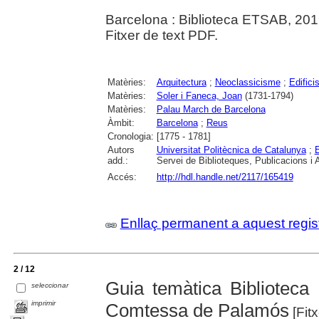
Barcelona : Biblioteca ETSAB, 201
Fitxer de text PDF.
Matèries:
Arquitectura
;
Neoclassicisme
;
Edifici
Matèries:
Soler i Faneca, Joan
(1731-1794)
Matèries:
Palau March de Barcelona
Àmbit:
Barcelona
;
Reus
Cronologia:
[1775 - 1781]
Autors
Universitat Politècnica de Catalunya
;
E
add.:
Servei de Biblioteques, Publicacions i 
Accés:
http://hdl.handle.net/2117/165419
Enllaç permanent a aquest regis
2 / 12
Guia temàtica Bibliotec
seleccionar
imprimir
Comtessa de Palamós
[Fitx