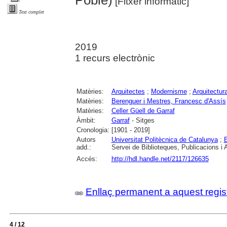
Poble)
[Fitxer informàtic]
Text complet
2019
1 recurs electrònic
Matèries:
Arquitectes
;
Modernisme
;
Arquitectura
Matèries:
Berenguer i Mestres, Francesc d'Assís
Matèries:
Celler Güell de Garraf
Àmbit:
Garraf
- Sitges
Cronologia:
[1901 - 2019]
Autors
Universitat Politècnica de Catalunya
;
E
add.:
Servei de Biblioteques, Publicacions i 
Accés:
http://hdl.handle.net/2117/126635
Enllaç permanent a aquest regis
4 / 12