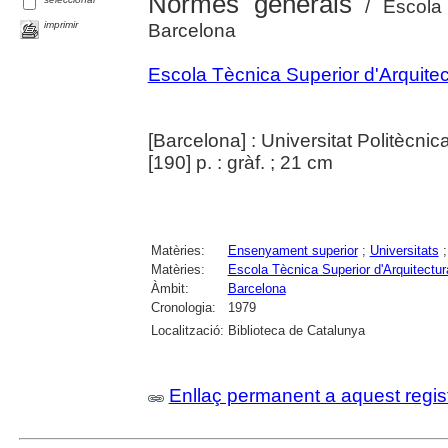
Normes generals
/ Escola 
imprimir
Barcelona
Escola Tècnica Superior d'Arquite
[Barcelona] : Universitat Politècnic
[190] p. : gràf. ; 21 cm
Matèries:
Ensenyament superior
;
Universitats
Matèries:
Escola Tècnica Superior d'Arquitectu
Àmbit:
Barcelona
Cronologia:
1979
Localització:
Biblioteca de Catalunya
Enllaç permanent a aquest regis