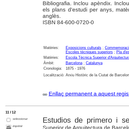
Bibliografia. Inclou apèndix. Inclo
els plans d'estudi per anys, matè
anglès.
ISBN 84-600-0720-0
Matèries:
Exposicions culturals
;
Commemoraci
Escoles tècniques superiors
;
Pla d'e
Matèries:
Escola Tècnica Superior d'Arquitectu
Àmbit:
Barcelona
;
Catalunya
Cronologia:
1875 - 1976
Localització:
Arxiu Històric de la Ciutat de Barcelo
Enllaç permanent a aquest regis
11 / 12
Estudios de primero i s
seleccionar
imprimir
Superior de Arquitectura de Barce