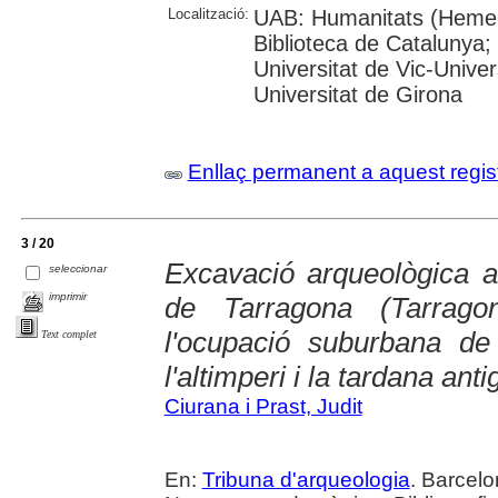
Localització:
UAB: Humanitats (Hemero
Biblioteca de Catalunya;
Universitat de Vic-Univer
Universitat de Girona
Enllaç permanent a aquest regis
3 / 20
Excavació arqueològica a
seleccionar
imprimir
de Tarragona (Tarrag
l'ocupació suburbana de
Text complet
l'altimperi i la tardana anti
Ciurana i Prast, Judit
En:
Tribuna d'arqueologia
. Barcelo