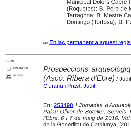
Municipal Dolors Cabré (
(Roquetes); B. Pere de 
Tarragona; B. Mestre Cabr
Domingo (Tortosa); B. P
Enllaç permanent a aquest regis
8 / 20
Prospeccions arqueològiq
seleccionar
imprimir
(Ascó, Ribera d'Ebre)
/ Judi
Ciurana i Prast, Judit
En:
253498
I Jornades d'Arqueolo
Palau Oliver de Boteller, Serveis T
l'Ebre, 6 i 7 de maig de 2016. Vol. 
de la Generlitat de Catalunya, [2016