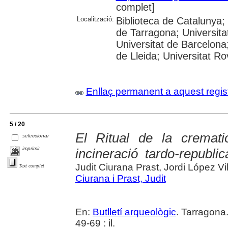
complet]
Localització:
Biblioteca de Catalunya
de Tarragona; Universit
Universitat de Barcelona;
de Lleida; Universitat Rovi
Enllaç permanent a aquest regis
5 / 20
El Ritual de la cremat
seleccionar
imprimir
incineració tardo-republi
Judit Ciurana Prast, Jordi López Vi
Text complet
Ciurana i Prast, Judit
En:
Butlletí arqueològic
. Tarragona
49-69 : il.