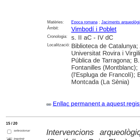
Matèries:
Epoca romana
;
Jaciments arqueològ
Àmbit:
Vimbodí i Poblet
Cronologia:
s. II aC - IV dC
Localització:
Biblioteca de Catalunya;
Universitat Rovira i Virg
Pública de Tarragona; B
Fontanilles (Montblanc
(l'Espluga de Francolí); 
Montcada (La Sènia)
Enllaç permanent a aquest regis
15 / 20
Intervencions arqueolò
seleccionar
imprimir