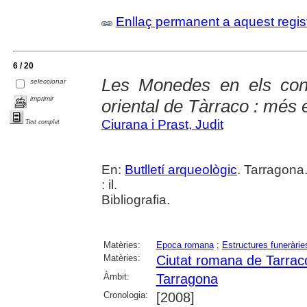
Enllaç permanent a aquest regis
6 / 20
Les Monedes en els cont
seleccionar
imprimir
oriental de Tàrraco : més 
Ciurana i Prast, Judit
Text complet
En:
Butlletí arqueològic
. Tarragona
: il.
Bibliografia.
Matèries:
Epoca romana
;
Estructures funeràrie
Matèries:
Ciutat romana de Tarrac
Àmbit:
Tarragona
Cronologia:
[2008]