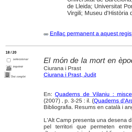
de Lleida; Universitat P
Virgili; Museu d'Història
Enllaç permanent a aquest regis
18 / 20
El món de la mort en èpo
seleccionar
imprimir
Ciurana i Prast
Ciurana i Prast, Judit
Text complet
En:
Quaderns de Vilaniu : miscel
(2007) , p. 3-25 : il. (
Quaderns d'Ar
Bibliografia. Resums en català i an
L'Alt Camp presenta una desena d
pel territori que permeten entr