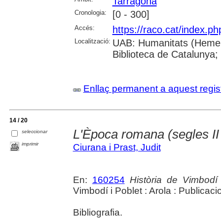
Tarragona
Cronologia:
[0 - 300]
Accés:
https://raco.cat/index.p
Localització:
UAB: Humanitats (Hemero
Biblioteca de Catalunya;
Enllaç permanent a aquest regis
14 / 20
L'Època romana (segles II
seleccionar
imprimir
Ciurana i Prast, Judit
En:
160254
Història de Vimbodí 
Vimbodí i Poblet : Arola : Publica
Bibliografia.