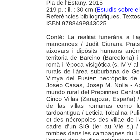
Pla de l'Estany, 2015
219 p. : il. ; 30 cm (
Estudis sobre e
Referències bibliogràfiques. Textos 
ISBN 9788499843025
Conté: La realitat funerària a l'
mancances / Judit Ciurana Prats
aixovars i dipòsits humans anòm
territoria de Barcino (Barcelona) 
romà i l'època visigòtica (s. IV-V al
rurals de l'àrea suburbana de Ge
Vimya del Fuster: necròpolis de 
Josep Casas, Josep M. Nolla - Ap
mundo rural del Prepirineo Centr
Cinco Villas (Zaragoza, España) /
de las villas romanas como l
tardoantigua / Leticia Tobalina Pul
et des nécropoles des villae de l
cadre d'un SIG (Ier au VIe s.) 
tombes dans les campagnes du Langu