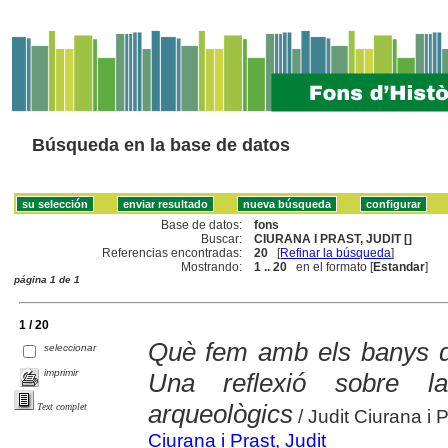
Búsqueda en la base de datos
Base de datos:
fons
Buscar:
CIURANA I PRAST, JUDIT []
Referencias encontradas:
20
[
Refinar la búsqueda
]
Mostrando:
1 .. 20
en el formato [
Estandar
]
página 1 de 1
1 / 20
Què fem amb els banys de
seleccionar
imprimir
Una reflexió sobre la
arqueològics
Text complet
/ Judit Ciurana i 
Ciurana i Prast, Judit