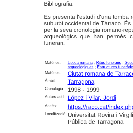
Bibliografia.
Es presenta l'estudi d'una tomba
suburbi occidental de Tàrraco. És
per la seva cronologia romano-repu
arqueològics que han permès co
funerari.
Matèries:
Epoca romana
;
Ritus funeraris
;
Sepu
arqueològiques
;
Estructures funeràri
Matèries:
Ciutat romana de Tarrac
Àmbit:
Tarragona
Cronologia:
1998 - 1999
Autors add.:
López i Vilar, Jordi
Accés:
https://raco.cat/index.ph
Localització:
Universitat Rovira i Virg
Pública de Tarragona