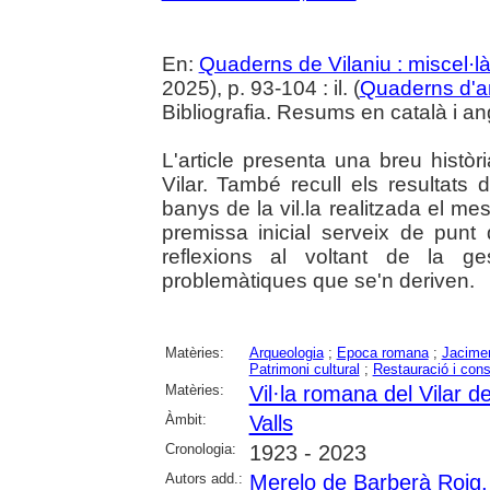
En:
Quaderns de Vilaniu : miscel·là
2025), p. 93-104 : il. (
Quaderns d'a
Bibliografia. Resums en català i an
L'article presenta una breu històr
Vilar. També recull els resultats 
banys de la vil.la realitzada el 
premissa inicial serveix de punt
reflexions al voltant de la ge
problemàtiques que se'n deriven.
Matèries:
Arqueologia
;
Epoca romana
;
Jacimen
Patrimoni cultural
;
Restauració i con
Matèries:
Vil·la romana del Vilar de
Àmbit:
Valls
Cronologia:
1923 - 2023
Autors add.:
Merelo de Barberà Roig, 