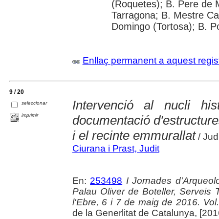
(Roquetes); B. Pere de 
Tarragona; B. Mestre Cabr
Domingo (Tortosa); B. P
Enllaç permanent a aquest regis
9 / 20
Intervenció al nucli his
seleccionar
imprimir
documentació d'estructure
i el recinte emmurallat
/ Jud
Ciurana i Prast, Judit
En:
253498
I Jornades d'Arqueolo
Palau Oliver de Boteller, Serveis T
l'Ebre, 6 i 7 de maig de 2016. Vol. 
de la Generlitat de Catalunya, [2016