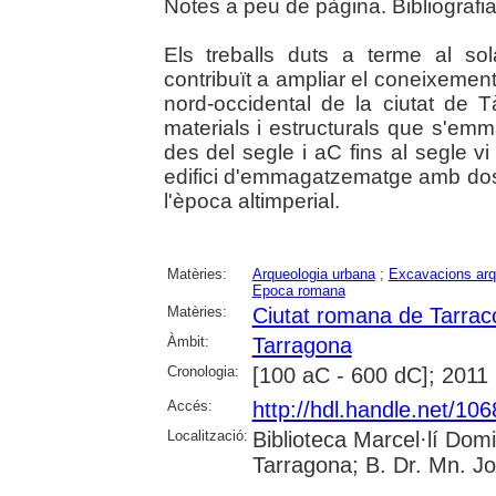
Notes a peu de pàgina. Bibliografia
Els treballs duts a terme al s
contribuït a ampliar el coneixement
nord-occidental de la ciutat de 
materials i estructurals que s'em
des del segle i aC fins al segle vi
edifici d'emmagatzematge amb dos 
l'època altimperial.
Matèries:
Arqueologia urbana
;
Excavacions arq
Epoca romana
Matèries:
Ciutat romana de Tarrac
Àmbit:
Tarragona
Cronologia:
[100 aC - 600 dC]; 2011
Accés:
http://hdl.handle.net/10
Localització:
Biblioteca Marcel·lí Dom
Tarragona; B. Dr. Mn. J