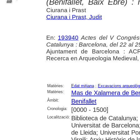
(Benifallet, Baix Ebre) : 
Ciurana i Prast
Ciurana i Prast, Judit
En:
193940
Actes del V Congrés
Catalunya : Barcelona, del 22 al 2
Ajuntament de Barcelona : ACR
Recerca en Arqueologia Medieval,
Matèries:
Edat mitjana
;
Excavacions arqueològ
Matèries:
Mas de Xalamera de Beni
Àmbit:
Benifallet
Cronologia:
[0000 - 1500]
Localització:
Biblioteca de Catalunya;
Universitat de Barcelona;
de Lleida; Universitat P
Virgili; Arxiu Històric d