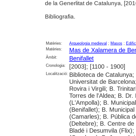
de la Generlitat de Catalunya, [2016
Bibliografia.
Matèries:
Arqueologia medieval
;
Masos
;
Edific
Matèries:
Mas de Xalamera de Beni
Àmbit:
Benifallet
Cronologia:
[2003]; [1100 - 1900]
Localització:
Biblioteca de Catalunya;
Universitat de Barcelona;
Rovira i Virgili; B. Trinit
Torres de l'Aldea; B. Dr.
(L'Ampolla); B. Municipa
(Benifallet); B. Municipa
(Camarles); B. Pública d
(Deltebre); B. Centre de 
Bladé i Desumvila (Flix)