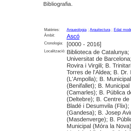
Bibliografia.
Matèries:
Arqueologia
;
Arquitectura
;
Edat mod
Àmbit:
Ascó
Cronologia:
[0000 - 2016]
Localització:
Biblioteca de Catalunya;
Universitat de Barcelona;
Rovira i Virgili; B. Trinit
Torres de l'Aldea; B. Dr.
(L'Ampolla); B. Municipa
(Benifallet); B. Municipa
(Camarles); B. Pública d
(Deltebre); B. Centre de 
Bladé i Desumvila (Flix)
(Gandesa); B. Josep Avin
(Masdenverge); B. Públi
Municipal (Móra la Nova);