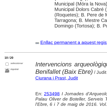
Municipal (Móra la Nova);
Municipal Dolors Cabré (
(Roquetes); B. Pere de 
Tarragona; B. Mestre Cabr
Domingo (Tortosa); B. P
Enllaç permanent a aquest regis
10 / 20
Intervencions arqueològ
seleccionar
imprimir
Benifallet (Baix Ebre)
/ Judit
Ciurana i Prast, Judit
En:
253498
I Jornades d'Arqueolo
Palau Oliver de Boteller, Serveis T
l'Ebre, 6 i 7 de maig de 2016. Vol. 