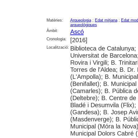
Matèries:
Arqueologia
;
Edat mitjana
;
Edat mod
arqueològiques
Àmbit:
Ascó
Cronologia:
[2016]
Localització:
Biblioteca de Catalunya;
Universitat de Barcelona;
Rovira i Virgili; B. Trinit
Torres de l'Aldea; B. Dr.
(L'Ampolla); B. Municipa
(Benifallet); B. Municipa
(Camarles); B. Pública d
(Deltebre); B. Centre de 
Bladé i Desumvila (Flix)
(Gandesa); B. Josep Avin
(Masdenverge); B. Públi
Municipal (Móra la Nova);
Municipal Dolors Cabré (