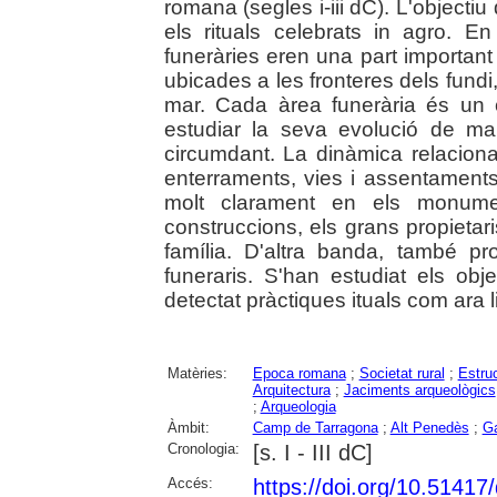
romana (segles i-iii dC). L'objectiu d
els rituals celebrats in agro. En
funeràries eren una part importan
ubicades a les fronteres dels fundi,
mar. Cada àrea funerària és un c
estudiar la seva evolució de ma
circumdant. La dinàmica relacion
enterraments, vies i assentaments 
molt clarament en els monumen
construccions, els grans propietaris
família. D'altra banda, també pr
funeraris. S'han estudiat els ob
detectat pràctiques ituals com ara l
Matèries:
Epoca romana
;
Societat rural
;
Estruc
Arquitectura
;
Jaciments arqueològics
;
Arqueologia
Àmbit:
Camp de Tarragona
;
Alt Penedès
;
Ga
Cronologia:
[s. I - III dC]
Accés:
https://doi.org/10.5141