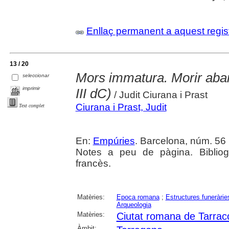
Enllaç permanent a aquest regis
13 / 20
Mors immatura. Morir aban
seleccionar
imprimir
III dC)
/ Judit Ciurana i Prast
Ciurana i Prast, Judit
Text complet
En:
Empúries
. Barcelona, núm. 56 (
Notes a peu de pàgina. Bibliog
francès.
Matèries:
Epoca romana
;
Estructures funeràrie
Arqueologia
Matèries:
Ciutat romana de Tarrac
Àmbit: