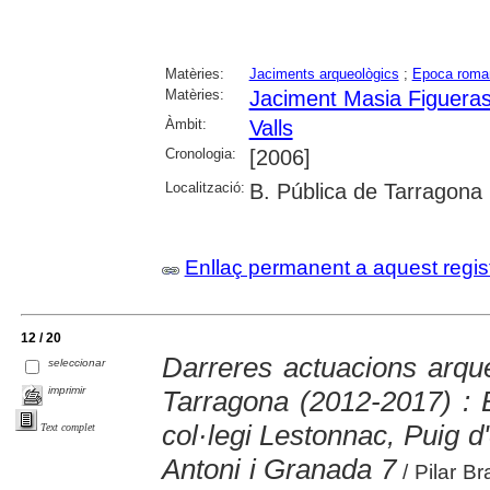
Matèries:
Jaciments arqueològics
;
Epoca roma
Matèries:
Jaciment Masia Figueras
Àmbit:
Valls
Cronologia:
[2006]
Localització:
B. Pública de Tarragona
Enllaç permanent a aquest regis
12 / 20
Darreres actuacions arqu
seleccionar
imprimir
Tarragona (2012-2017) : 
col·legi Lestonnac, Puig d
Text complet
Antoni i Granada 7
/ Pilar Br