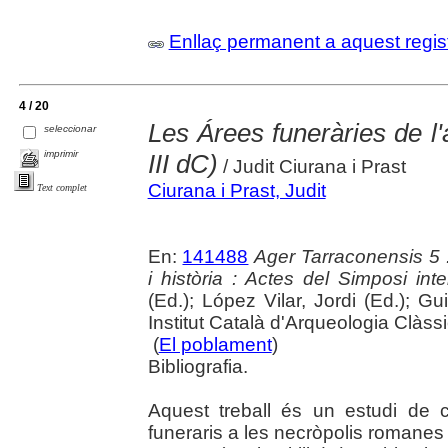
Enllaç permanent a aquest regis
4 / 20
Les Árees funeràries de l'
seleccionar
imprimir
III dC)
/ Judit Ciurana i Prast
Ciurana i Prast, Judit
Text complet
En:
141488
Ager Tarraconensis 5 :
i història : Actes del Simposi int
(Ed.); López Vilar, Jordi (Ed.); Gu
Institut Català d'Arqueologia Clàss
(
El poblament
)
Bibliografia.
Aquest treball és un estudi de c
funeraris a les necròpolis romanes