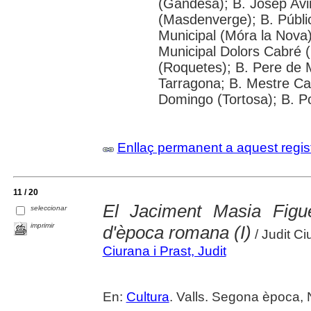
(Gandesa); B. Josep Avin
(Masdenverge); B. Públi
Municipal (Móra la Nova);
Municipal Dolors Cabré (
(Roquetes); B. Pere de 
Tarragona; B. Mestre Cabr
Domingo (Tortosa); B. P
Enllaç permanent a aquest regis
11 / 20
El Jaciment Masia Figue
seleccionar
imprimir
d'època romana (I)
/ Judit Ci
Ciurana i Prast, Judit
En:
Cultura
. Valls. Segona època, 