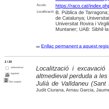
Accés:
https://raco.cat/index.p
Localització:
B. Pública de Tarragona
de Catalunya; Universita
Universitat Rovira i Virgi
Muntaner; UAB: Sibhil·la
Enllaç permanent a aquest regis
2 / 20
Localització i excavació
seleccionar
imprimir
altmedieval perduda a les
Julià de Valldaneu (Sant
Text complet
Judit Ciurana, Arnau Garcia, Jaume