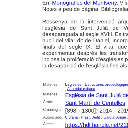
En:
Monografies del Montseny
. Vi
Notes a peu de pàgina. Bibliografia.
Ressenya de la intervenció arqu
l'església de Sant Julià de 
desapareguda al segle XVIII. Es tr
nucli del vilar dit de Daniel, inc
finals del segle IX. El vilar, q
experimentar després les transfo
inclosa la proliferació d'esglésies
la desaparició de l'església fins als
Matèries:
Esglésies
;
Estructures arqueològiqu
;
Alta edat mitjana
Matèries:
Església de Sant Julià d
Àmbit:
Sant Martí de Centelles
Cronologia:
[898 - 1300]; 2014 - 201
Autors add.:
Ciurana i Prast, Judit
;
Garcia, Arnau
Accés:
https://hdl.handle.net/2