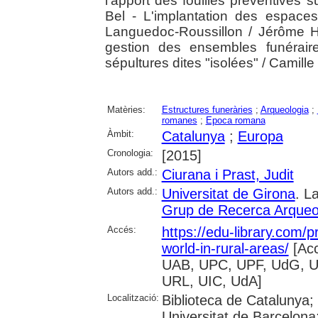
l'apport des fouilles préventives s
Bel - L'implantation des espaces 
Languedoc-Roussillon / Jérôme H
gestion des ensembles funéraire
sépultures dites "isolées" / Camille
Matèries:
Estructures funeràries
;
Arqueologia
;
romanes
;
Epoca romana
Àmbit:
Catalunya
;
Europa
Cronologia:
[2015]
Autors add.:
Ciurana i Prast, Judit
Autors add.:
Universitat de Girona
. L
Grup de Recerca Arqueol
Accés:
https://edu-library.com/
world-in-rural-areas/
[Acc
UAB, UPC, UPF, UdG, U
URL, UIC, UdA]
Localització:
Biblioteca de Catalunya;
Universitat de Barcelona;