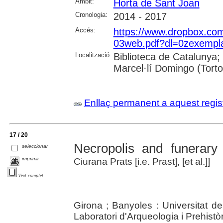
Àmbit:
Horta de Sant Joan
Cronologia:
2014 - 2017
Accés:
https://www.dropbox.co
03web.pdf?dl=0zexempla
Localització:
Biblioteca de Catalunya;
Marcel·lí Domingo (Tort
Enllaç permanent a aquest regis
17 / 20
Necropolis and funerary
seleccionar
imprimir
Ciurana Prats [i.e. Prast], [et al.]]
Text complet
Girona ; Banyoles : Universitat de
Laboratori d'Arqueologia i Prehist