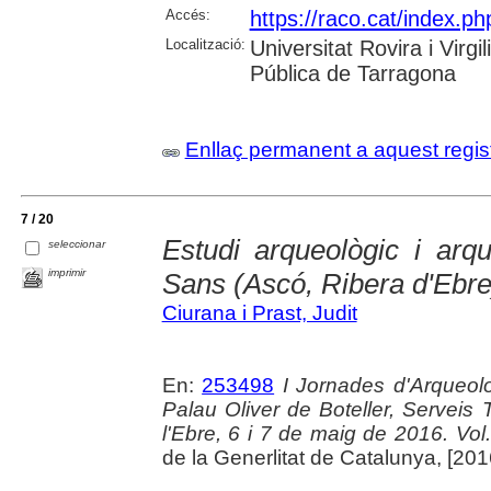
Accés:
https://raco.cat/index.ph
Localització:
Universitat Rovira i Virg
Pública de Tarragona
Enllaç permanent a aquest regis
7 / 20
Estudi arqueològic i arq
seleccionar
imprimir
Sans (Ascó, Ribera d'Ebre
Ciurana i Prast, Judit
En:
253498
I Jornades d'Arqueolo
Palau Oliver de Boteller, Serveis T
l'Ebre, 6 i 7 de maig de 2016. Vol. 
de la Generlitat de Catalunya, [2016