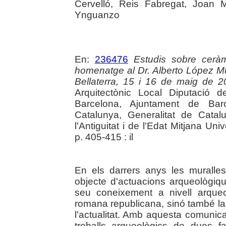
Cervelló, Reis Fabregat, Joan 
Ynguanzo
En:
236476
Estudis sobre ceràmi
homenatge al Dr. Alberto López Mu
Bellaterra, 15 i 16 de maig de 
Arquitectònic Local Diputació 
Barcelona, Ajuntament de Bar
Catalunya, Generalitat de Cata
l'Antiguitat i de l'Edat Mitjana U
p. 405-415 : il
En els darrers anys les muralle
objecte d'actuacions arqueològi
seu coneixement a nivell arque
romana republicana, sinó també la
l'actualitat. Amb aquesta comunica
treballs arqueològics de dues f