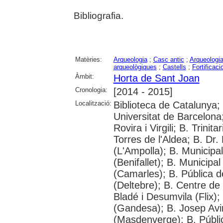
Bibliografia.
Matèries:
Arqueologia
;
Casc antic
;
Arqueologi
arqueològiques
;
Castells
;
Fortificaci
Àmbit:
Horta de Sant Joan
Cronologia:
[2014 - 2015]
Localització:
Biblioteca de Catalunya;
Universitat de Barcelona;
Rovira i Virgili; B. Trinit
Torres de l'Aldea; B. Dr.
(L'Ampolla); B. Municipa
(Benifallet); B. Municipa
(Camarles); B. Pública d
(Deltebre); B. Centre de 
Bladé i Desumvila (Flix)
(Gandesa); B. Josep Avin
(Masdenverge); B. Públi