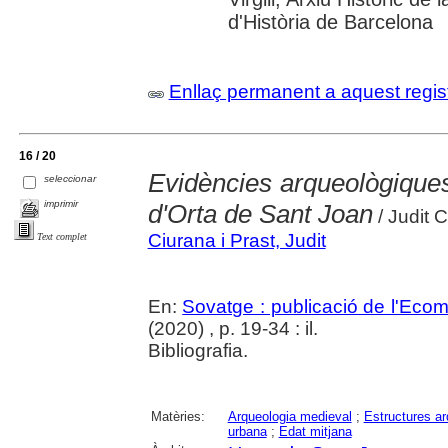
d'Història de Barcelona
Enllaç permanent a aquest regis
16 / 20
Evidències arqueològiques 
seleccionar
imprimir
d'Orta de Sant Joan
/ Judit C
Ciurana i Prast, Judit
Text complet
En:
Sovatge : publicació de l'Ec
(2020) , p. 19-34 : il.
Bibliografia.
Matèries:
Arqueologia medieval
;
Estructures a
urbana
;
Edat mitjana