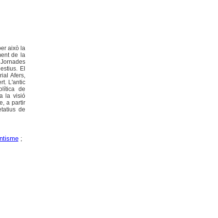
er això la
ment de la
s Jornades
estius. El
ial Afers,
t. L'antic
lítica de
a la visió
, a partir
etatius de
ntisme
;