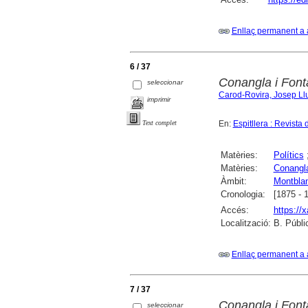
Enllaç permanent a 
6 / 37
Conangla i Fonta
seleccionar
Carod-Rovira, Josep Ll
imprimir
En:
Espitllera : Revista
Text complet
Matèries:
Polítics
Matèries:
Conangla
Àmbit:
Montbla
Cronologia:
[1875 - 
Accés:
https://
Localització:
B. Públi
Enllaç permanent a 
7 / 37
Conangla i Fonta
seleccionar