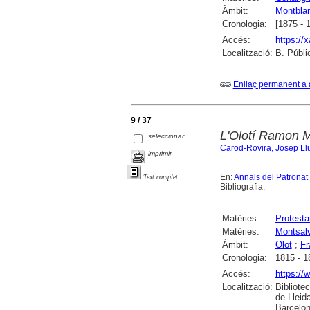
Àmbit:
Montbla
Cronologia:
[1875 - 
Accés:
https://
Localització:
B. Públi
Enllaç permanent a 
9 / 37
L'Olotí Ramon Mo
seleccionar
Carod-Rovira, Josep Ll
imprimir
En:
Annals del Patronat 
Text complet
Bibliografia.
Matèries:
Protesta
Matèries:
Montsal
Àmbit:
Olot
;
Fr
Cronologia:
1815 - 1
Accés:
https://
Localització:
Bibliote
de Lleid
Barcelon