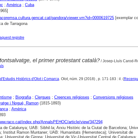
nc
;
Amèrica
;
Cuba
1965]
xacpremsa.cultura.gencat.cat/pandora/viewer.vm?id=0000619725
[exemplar co
ca de Tarragona
aquest registre
ntsalvatge, el primer protestant català?
/ Josep-Lluís Carod-R
uís
d'Estudis Històrics d'Olot i Comarca
. Olot, núm. 29 (2018) , p. 171-183 : il. (
Recerq
ntisme
;
Biografia
;
Clergues
;
Creences religioses
;
Conversions religioses
vatge i Nogué, Ramon
(1815-1893)
ança
;
Amèrica
893
www.raco.cat/index.php/AnnalsPEHOC/article/view/347294
ca de Catalunya; UAB: Sibhil·la; Arxiu Històric de la Ciutat de Barcelona; Unive
a; Institut Ramon Muntaner; UAB: Humanitats (Hemeroteca); Universitat de
a; Universitat de Girona; Universitat de Vic-Universitat Central de Catalunya;