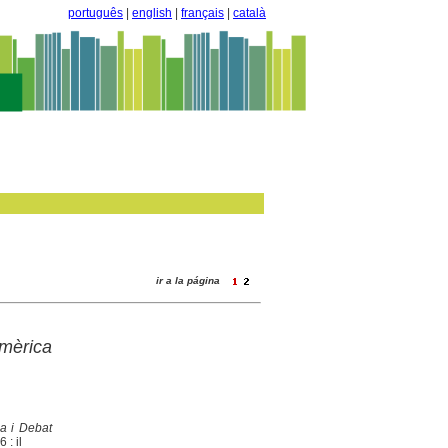
português
|
english
|
français
|
català
ir a la página
Amèrica
ia i Debat
 : il