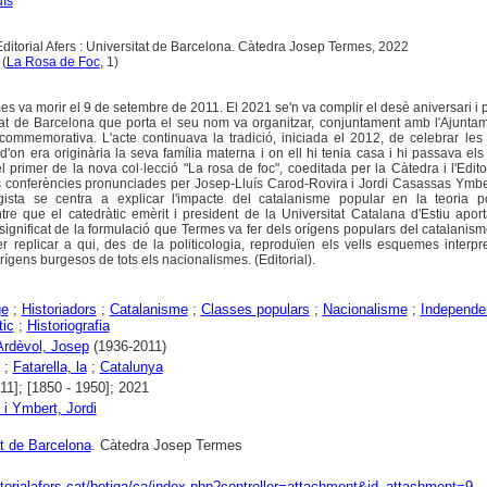
uís
Editorial Afers : Universitat de Barcelona. Càtedra Josep Termes, 2022
 (
La Rosa de Foc
, 1)
s va morir el 9 de setembre de 2011. El 2021 se'n va complir el desè aniversari i p
tat de Barcelona que porta el seu nom va organitzar, conjuntament amb l'Ajunta
 commemorativa. L'acte continuava la tradició, iniciada el 2012, de celebrar le
on era originària la seva família materna i on ell hi tenia casa i hi passava els 
el primer de la nova col·lecció "La rosa de foc", coeditada per la Càtedra i l'Editor
s conferències pronunciades per Josep-Lluís Carod-Rovira i Jordi Casassas Ymber
gista se centra a explicar l'impacte del catalanisme popular en la teoria po
re que el catedràtic emèrit i president de la Universitat Catalana d'Estiu aport
 significat de la formulació que Termes va fer dels orígens populars del catalanisme
per replicar a qui, des de la politicologia, reproduïen els vells esquemes interpr
orígens burgesos de tots els nacionalismes. (Editorial).
ge
;
Historiadors
;
Catalanisme
;
Classes populars
;
Nacionalisme
;
Independe
tic
;
Historiografia
Ardèvol, Josep
(1936-2011)
;
Fatarella, la
;
Catalunya
11]; [1850 - 1950]; 2021
i Ymbert, Jordi
at de Barcelona
. Càtedra Josep Termes
ditorialafers.cat/botiga/ca/index.php?controller=attachment&id_attachment=9