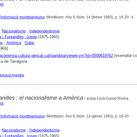
uís
 d'informació montblanquina
. Montblanc. Any II, Núm. 14 (febrer 1983), p. 16-20 : il.
;
Nacionalisme
;
Independentisme
 i Fontanilles, Josep
(1875-1965)
nc
;
Amèrica
;
Cuba
1965]
xacpremsa.cultura.gencat.cat/pandora/viewer.vm?id=0000619762
[exemplar co
ca de Tarragona
aquest registre
nilles : el nacionalisme a Amèrica
/ Josep-Lluís Carod Rovira
uís
 d'informació montblanquina
. Montblanc. Any II, Núm. 13 (gener 1983), p. 18-20
;
Nacionalisme
;
Independentisme
 i Fontanilles, Josep
(1875-1965)