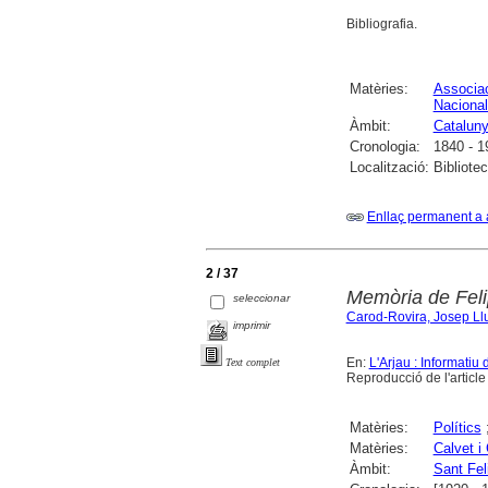
Bibliografia.
Matèries:
Associa
Naciona
Àmbit:
Catalun
Cronologia:
1840 - 1
Localització:
Bibliote
Enllaç permanent a 
2 / 37
Memòria de Feli
seleccionar
Carod-Rovira, Josep Ll
imprimir
En:
L'Arjau : Informatiu 
Text complet
Reproducció de l'article
Matèries:
Polítics
Matèries:
Calvet i
Àmbit:
Sant Fel