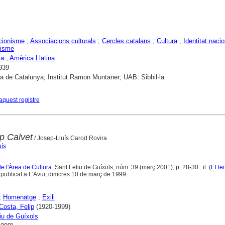
cionisme
;
Associacions culturals
;
Cercles catalans
;
Cultura
;
Identitat nacio
lisme
ya
;
Amèrica Llatina
939
ca de Catalunya; Institut Ramon Muntaner; UAB: Sibhil·la
aquest registre
p Calvet
/ Josep-Lluís Carod Rovira
uís
de l'Àrea de Cultura
. Sant Feliu de Guíxols, núm. 39 (març 2001), p. 28-30 : il. (
El t
 publicat a L'Avui, dimcres 10 de març de 1999.
;
Homenatge
;
Exili
 Costa, Felip
(1920-1999)
iu de Guíxols