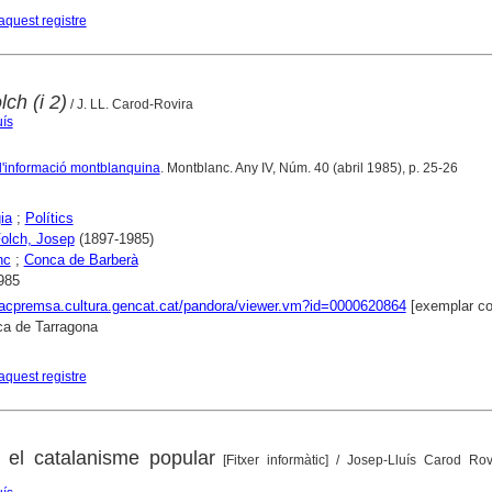
aquest registre
ch (i 2)
/ J. LL. Carod-Rovira
uís
 d'informació montblanquina
. Montblanc. Any IV, Núm. 40 (abril 1985), p. 25-26
ia
;
Polítics
Folch, Josep
(1897-1985)
nc
;
Conca de Barberà
985
xacpremsa.cultura.gencat.cat/pandora/viewer.vm?id=0000620864
[exemplar co
ca de Tarragona
aquest registre
 el catalanisme popular
[Fitxer informàtic]
/ Josep-Lluís Carod Rovi