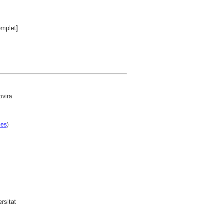
mplet]
ovira
ues
)
rsitat