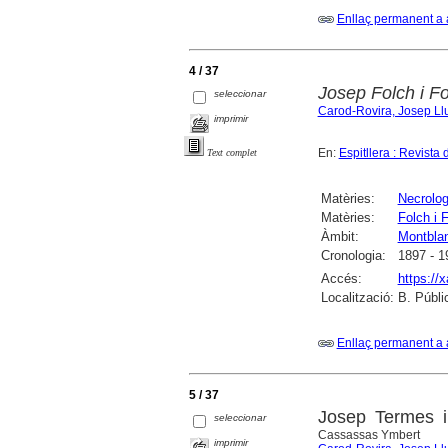
Enllaç permanent a 
4 / 37
Josep Folch i Fol
seleccionar
Carod-Rovira, Josep Ll
imprimir
En:
Espitllera : Revista
Text complet
Matèries:
Necrolog
Matèries:
Folch i 
Àmbit:
Montbla
Cronologia:
1897 - 1
Accés:
https://
Localització:
B. Públi
Enllaç permanent a 
5 / 37
Josep Termes i
seleccionar
Cassassas Ymbert
imprimir