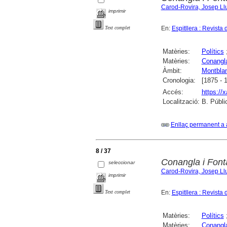
Carod-Rovira, Josep Ll
imprimir
En:
Espitllera : Revista
Text complet
Matèries:
Polítics
Matèries:
Conangla
Àmbit:
Montbla
Cronologia:
[1875 - 
Accés:
https://
Localització:
B. Públi
Enllaç permanent a 
8 / 37
Conangla i Fonta
seleccionar
Carod-Rovira, Josep Ll
imprimir
En:
Espitllera : Revista
Text complet
Matèries:
Polítics
Matèries:
Conangla