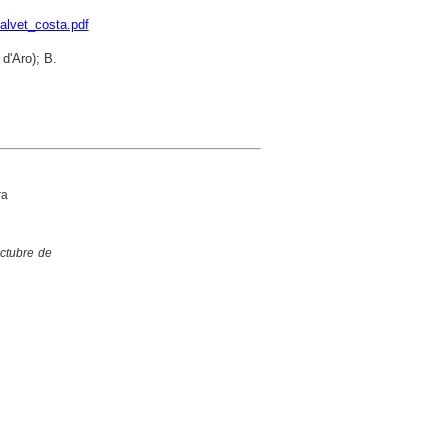
calvet_costa.pdf
d'Aro); B.
ra
octubre de