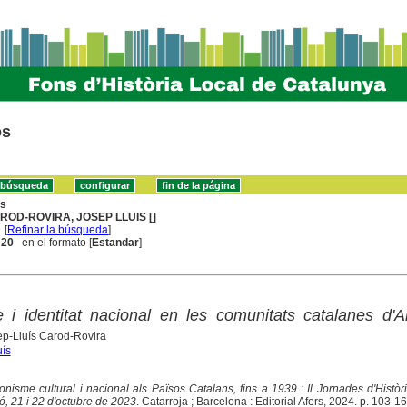
os
ns
ROD-ROVIRA, JOSEP LLUIS []
[
Refinar la búsqueda
]
. 20
en el formato [
Estandar
]
 i identitat nacional en les comunitats catalanes d'
ep-Lluís Carod-Rovira
uís
onisme cultural i nacional als Països Catalans, fins a 1939 : Il Jornades d'Històr
ó, 21 i 22 d'octubre de 2023
. Catarroja ; Barcelona : Editorial Afers, 2024. p. 103-166