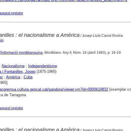
aquest registre
nilles : el nacionalisme a Amèrica
/ Josep-Lluís Carod Rovira
uís
 d'informació montblanquina
. Montblanc. Any II, Núm. 16 (abril 1983), p. 18-19
;
Nacionalisme
;
Independentisme
 i Fontanilles, Josep
(1875-1965)
nc
;
Amèrica
;
Cuba
1965]
xacpremsa.cultura.gencat.cat/pandora/viewer.vm?id=0000619832
[exemplar co
ca de Tarragona
aquest registre
nilles : el nacionalisme a Amèrica
/ Josep-Lluís Carod Rovira