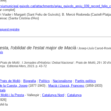
1999]
arxiumunicipal.guixols.cat/attachments/arjau_guixols_arxiu_039_record_felip_
r complet]
i Viader i Margarit (Sant Feliu de Guíxols); B. Mercè Rodoreda (Castell-Platja 
eixac (Santa Cristina d'Aro)
aquest registre
sta, l'oblidat de l'estat major de Macià
/ Josep-Lluís Carod-Rovi
uís
 Prats de Molló : I Jornades d'Història i Debat Nacional : Prats de Molló, 29 i 30 d'
oja : Editorial Afers, 2023. p. 43-72
Prats de Molló
;
Biografia
;
Polítics
;
Nacionalisme
;
Partits polítics
e la Cuesta, Josep
(1877-1943) ;
Macià i Llussà, Francesc
(1859-1933)
talà
 Molló i la Presta
- Vallespir ;
Catalunya Nord
;
Catalunya
1926]
hil·la