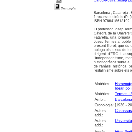
Carod-Rovira, Josep Ll
Text complet
Barcelona ; Catarroja : 
1 recurs electrònic (Pdf)
ISBN 9788418618192
El professor Josep Terme
Càtedra de la Universi
Fatarella, una jornada
Josep Termes al poble d'
present llibret, que és 
aplega els textos de le
dirigent d'ERC i assa
l'independentisme, ment
historiogràfica sobre el
de l'anàlisi històrica, 
l'estalinisme sobre els 
Matèries:
Homenat
Ideari polí
Matèries:
Termes i 
Àmbit:
Barcelona
Cronologia:
[1936 - 20
Autors
Casassas 
add.:
Autors
Universit
add.:
Accés:
https://e