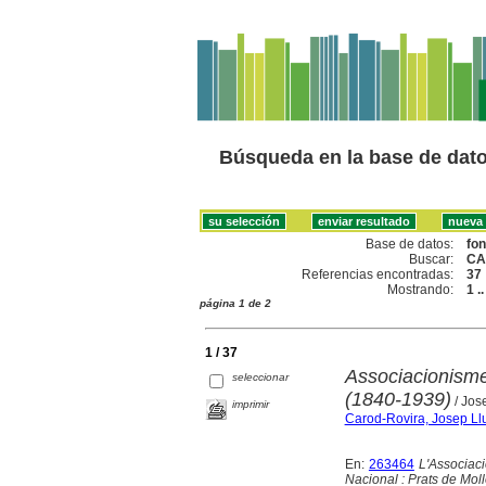
Búsqueda en la base de dat
Base de datos:
fo
Buscar:
CA
Referencias encontradas:
37
Mostrando:
1 .
página 1 de 2
1 / 37
Associacionisme
seleccionar
(1840-1939)
/ Jos
imprimir
Carod-Rovira, Josep Ll
En:
263464
L'Associaci
Nacional : Prats de Moll