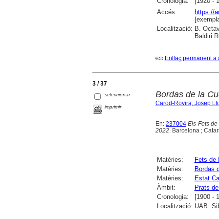
Cronologia:
[1920 - 
Accés:
https://
[exempla
Localització:
B. Octav
Baldiri R
Enllaç permanent a 
3 / 37
Bordas de la Cue
seleccionar
Carod-Rovira, Josep Ll
imprimir
En:
237004
Els Fets de
2022
. Barcelona ; Catarr
Matèries:
Fets de 
Matèries:
Bordas d
Matèries:
Estat Ca
Àmbit:
Prats de
Cronologia:
[1900 - 
Localització:
UAB: Sib