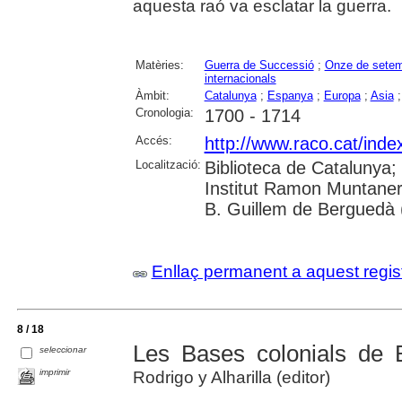
aquesta raó va esclatar la guerra.
Matèries:
Guerra de Successió
;
Onze de setem
internacionals
Àmbit:
Catalunya
;
Espanya
;
Europa
;
Asia
Cronologia:
1700 - 1714
Accés:
http://www.raco.cat/inde
Localització:
Biblioteca de Catalunya;
Institut Ramon Muntaner
B. Guillem de Berguedà (
Enllaç permanent a aquest regis
8 / 18
Les Bases colonials de 
seleccionar
imprimir
Rodrigo y Alharilla (editor)