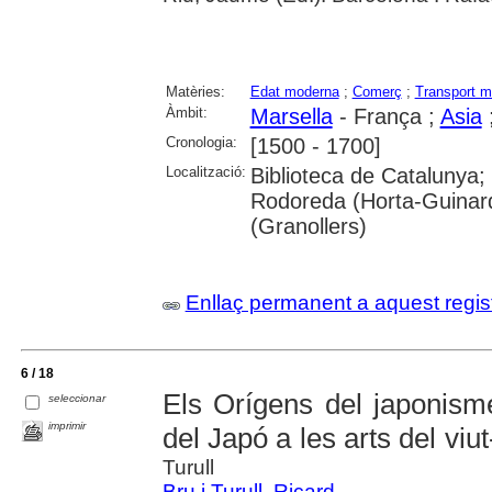
Matèries:
Edat moderna
;
Comerç
;
Transport m
Àmbit:
Marsella
- França ;
Asia
Cronologia:
[1500 - 1700]
Localització:
Biblioteca de Catalunya;
Rodoreda (Horta-Guinar
(Granollers)
Enllaç permanent a aquest regis
6 / 18
Els Orígens del japonism
seleccionar
imprimir
del Japó a les arts del vi
Turull
Bru i Turull, Ricard