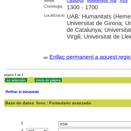
Àmbit:
Catalunya
;
Mediterrània, mar
;
Asia
Cronologia:
1300 - 1700
Localització:
UAB: Humanitats (Hemero
Universitat de Girona; Un
de Catalunya; Universita
Virgili; Universitat de Lle
Enllaç permanent a aquest regis
página 1 de 1
Refinar la búsqueda
Base de datos
fons : Formulario avanzado
Buscar:
1
2