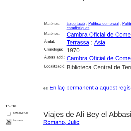
Matèries:
Exportació
;
Política comercial
;
Polít
estadístiques
Matèries:
Cambra Oficial de Comerç
Àmbit:
Terrassa
;
Asia
Cronologia:
1970
Autors add.:
Cambra Oficial de Comerç
Localització:
Biblioteca Central de Te
Enllaç permanent a aquest regis
15 / 18
Viajes de Ali Bey el Abbas
seleccionar
imprimir
Romano, Julio