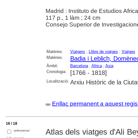
Madrid : Instituto de Estudios Afri
117 p., 1 làm ; 24 cm
Consejo Superior de Investigacione
Matèries:
Viatgers
;
Llibre de viatges
;
Viatges
Matèries:
Badia i Leblich, Domène
Àmbit:
Barcelona
;
Africa
;
Asia
Cronologia:
[1766 - 1818]
Localització:
Arxiu Històric de la Ciut
Enllaç permanent a aquest regis
16 / 18
Atlas dels viatges d'Ali 
seleccionar