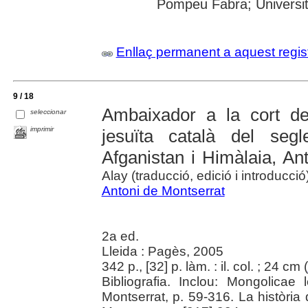
Pompeu Fabra; Universit
Enllaç permanent a aquest regis
9 / 18
Ambaixador a la cort de
seleccionar
imprimir
jesuïta català del segl
Afganistan i Himàlaia, An
Alay (traducció, edició i introducció
Antoni de Montserrat
2a ed.
Lleida : Pagès, 2005
342 p., [32] p. làm. : il. col. ; 24 cm (
Bibliografia. Inclou: Mongolicae
Montserrat, p. 59-316. La història