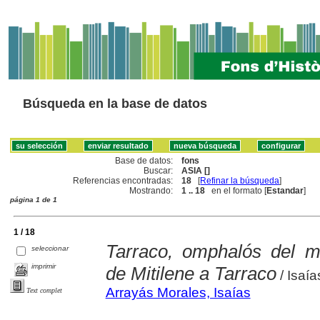
Búsqueda en la base de datos
Base de datos:
fons
Buscar:
ASIA []
Referencias encontradas:
18
[
Refinar la búsqueda
]
Mostrando:
1 .. 18
en el formato [
Estandar
]
página 1 de 1
1 / 18
Tarraco, omphalós del 
seleccionar
imprimir
de Mitilene a Tarraco
/ Isaí
Arrayás Morales, Isaías
Text complet