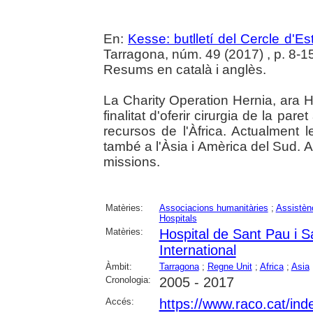
En:
Kesse: butlletí del Cercle d'Es
Tarragona, núm. 49 (2017) , p. 8-15 :
Resums en català i anglès.
La Charity Operation Hernia, ara H
finalitat d'oferir cirurgia de la pa
recursos de l'Àfrica. Actualment
també a l'Àsia i Amèrica del Sud. A
missions.
Matèries:
Associacions humanitàries
;
Assistènc
Hospitals
Matèries:
Hospital de Sant Pau i S
International
Àmbit:
Tarragona
;
Regne Unit
;
Africa
;
Asia
Cronologia:
2005 - 2017
Accés:
https://www.raco.cat/ind