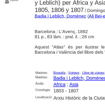
imprimir
y Leblich) per Africa y As
1805, 1806 y 1807
/ Domingo
Badia i Leblich, Domènec
(
Ali Bei-
Barcelona : L'Avenç, 1892
81 p., 83 làm. : pral. il. ; 26 cm
Aquest "Atlas" és per ilustrar 
Barcelona i València del llibre dels 
Matèries:
Biografia
;
Viatgers
;
Llibre de viatges
Matèries:
Badia i Leblich, Domène
Àmbit:
Africa
;
Asia
Cronologia:
1803 - 1807
Localització:
Arxiu Històric de la Ciut