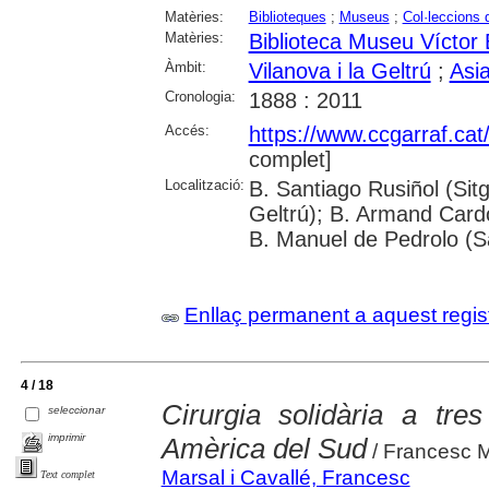
Matèries:
Biblioteques
;
Museus
;
Col·leccions
Matèries:
Biblioteca Museu Víctor
Àmbit:
Vilanova i la Geltrú
;
Asi
Cronologia:
1888 : 2011
Accés:
https://www.ccgarraf.cat
complet]
Localització:
B. Santiago Rusiñol (Sitg
Geltrú); B. Armand Cardon
B. Manuel de Pedrolo (S
Enllaç permanent a aquest regis
4 / 18
Cirurgia solidària a tres
seleccionar
imprimir
Amèrica del Sud
/ Francesc M
Marsal i Cavallé, Francesc
Text complet