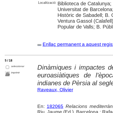
Localització:
Biblioteca de Catalunya;
Universitat de Barcelona; 
Històric de Sabadell; B.
Ventura Gassol (Calafell)
Popular de Valls; B. Públ
Enllaç permanent a aquest regis
5 / 18
Dinàmiques i impactes d
seleccionar
imprimir
euroasiàtiques de l'èpo
indianes de Pèrsia al segl
Raveaux, Olivier
En:
182065
Relacions mediterrà
Riu, Jaume (Ed.). Barcelona : Rafa