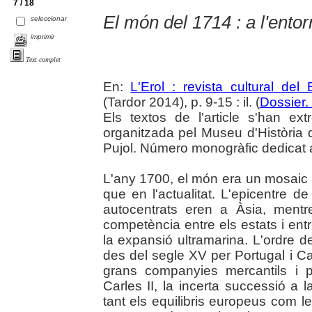
7 / 18
El món del 1714 : a l'ento
seleccionar
imprimir
Text complet
En:
L'Erol : revista cultural del
(Tardor 2014), p. 9-15 : il. (
Dossier.
Els textos de l'article s'han ext
organitzada pel Museu d'Història
Pujol. Número monogràfic dedicat 
L'any 1700, el món era un mosaic d
que en l'actualitat. L'epicentre d
autocentrats eren a Àsia, ment
competència entre els estats i entr
la expansió ultramarina. L'ordre d
des del segle XV per Portugal i Ca
grans companyies mercantils i p
Carles II, la incerta successió a 
tant els equilibris europeus com l