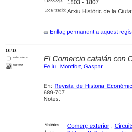
Cronologia:
1803 - 1807
Localització:
Arxiu Històric de la Ciut
Enllaç permanent a aquest regis
18 / 18
El Comercio catalán con O
seleccionar
imprimir
Feliu i Montfort, Gaspar
En:
Revista de Historia Económi
689-707
Notes.
Matèries:
Comerç exterior
;
Circui