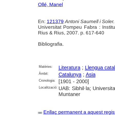
Ollé, Manel
En:
121379
Antoni Saumell i Soler
Universitat Pompeu Fabra : Instit
Rius & Rius, 2007. p. 617-640
Bibliografia.
Matèries:
Literatura
;
Llengua cata
Àmbit:
Catalunya
;
Asia
Cronologia:
[1901 - 2000]
Localització:
UAB: Sibhil·la; Universi
Muntaner
Enllaç permanent a aquest regis