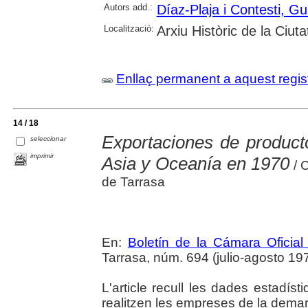
Autors add.:
Díaz-Plaja i Contesti, Gu
Localització:
Arxiu Històric de la Ciut
Enllaç permanent a aquest regis
14 / 18
Exportaciones de product
seleccionar
imprimir
Asia y Oceanía en 1970
/ C
de Tarrasa
En:
Boletín de la Cámara Oficial
Tarrasa, núm. 694 (julio-agosto 197
L'article recull les dades estadís
realitzen les empreses de la dema