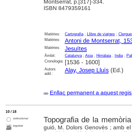
Montserrat, p.[317]-334.
ISBN 8479359161
Matèries:
Cartografia
;
Llibre de viatges
;
Clergue
Matèries:
Antoni de Montserrat, 15
Matèries:
Jesuïtes
Àmbit:
Catalunya
;
Asia
;
Himàlaia
;
India
;
Pak
Cronologia:
[1536 - 1600]
Autors
Alay, Josep Lluís
(Ed.)
add.:
Enllaç permanent a aquest regis
10 / 18
Topografia de la memòria
seleccionar
imprimir
guió, M. Dolors Genovès ; amb el