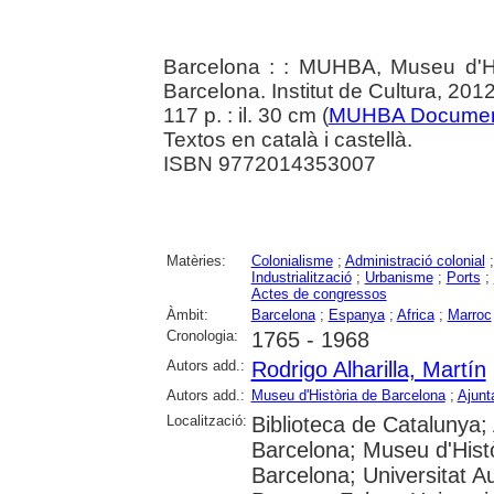
Barcelona : : MUHBA, Museu d'Hi
Barcelona. Institut de Cultura, 201
117 p. : il. 30 cm (
MUHBA Documen
Textos en català i castellà.
ISBN 9772014353007
Matèries:
Colonialisme
;
Administració colonial
Industrialització
;
Urbanisme
;
Ports
;
Actes de congressos
Àmbit:
Barcelona
;
Espanya
;
Africa
;
Marroc
Cronologia:
1765 - 1968
Autors add.:
Rodrigo Alharilla, Martín
Autors add.:
Museu d'Història de Barcelona
;
Ajunt
Localització:
Biblioteca de Catalunya; 
Barcelona; Museu d'Histò
Barcelona; Universitat A