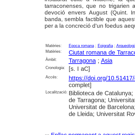
tarraconenses, que no trigarien 
devoció envers August (Quint. Ins
banda, sembla factible que aques
per a la concreció d'un foedus aeq
Matèries:
Epoca romana
;
Epigrafia
;
Arqueologi
Matèries:
Ciutat romana de Tarrac
Àmbit:
Tarragona
;
Asia
Cronologia:
[s. I aC]
Accés:
https://doi.org/10.5141
complet]
Localització:
Biblioteca de Catalunya
de Tarragona; Universit
Universitat de Barcelona;
de Lleida; Universitat Rovi
Enllaç permanent a aquest regis