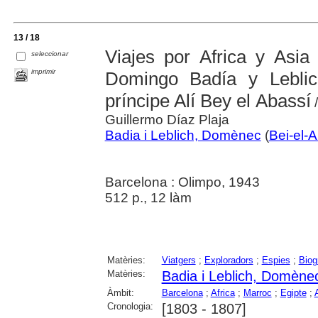
13 / 18
Viajes por Africa y Asia
seleccionar
imprimir
Domingo Badía y Leblic
príncipe Alí Bey el Abassí
/
Guillermo Díaz Plaja
Badia i Leblich, Domènec
(
Bei-el-A
Barcelona : Olimpo, 1943
512 p., 12 làm
Matèries:
Viatgers
;
Exploradors
;
Espies
;
Biog
Matèries:
Badia i Leblich, Domène
Àmbit:
Barcelona
;
Africa
;
Marroc
;
Egipte
;
Cronologia:
[1803 - 1807]