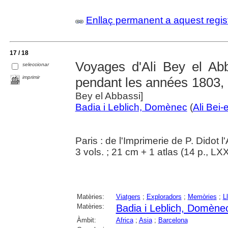
Enllaç permanent a aquest regis
17 / 18
Voyages d'Ali Bey el Abb
seleccionar
imprimir
pendant les années 1803, 
Bey el Abbassi]
Badia i Leblich, Domènec
(
Ali Bei-
Paris : de l'Imprimerie de P. Didot l
3 vols. ; 21 cm + 1 atlas (14 p., LX
Matèries:
Viatgers
;
Exploradors
;
Memòries
;
L
Matèries:
Badia i Leblich, Domène
Àmbit:
Africa
;
Asia
;
Barcelona