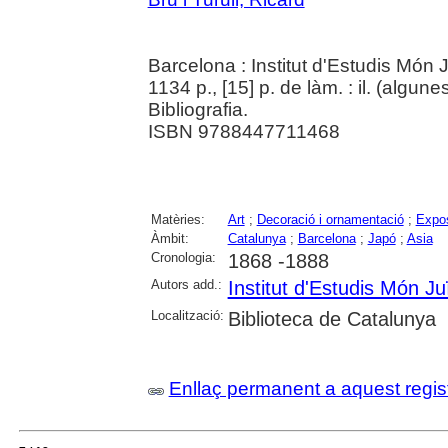
Barcelona : Institut d'Estudis Món 
1134 p., [15] p. de làm. : il. (algune
Bibliografia.
ISBN 9788447711468
Matèries:
Art
;
Decoració i ornamentació
;
Expos
Àmbit:
Catalunya
;
Barcelona
;
Japó
;
Asia
Cronologia:
1868 -1888
Autors add.:
Institut d'Estudis Món Ju
Localització:
Biblioteca de Catalunya
Enllaç permanent a aquest regis