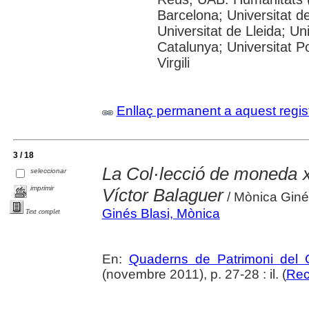
Barcelona; Universitat de
Universitat de Lleida; Un
Catalunya; Universitat P
Virgili
Enllaç permanent a aquest regis
3 / 18
La Col·lecció de moneda x
seleccionar
imprimir
Víctor Balaguer
/ Mònica Giné
Ginés Blasi, Mònica
Text complet
En:
Quaderns de Patrimoni del G
(novembre 2011), p. 27-28 : il. (
Rec