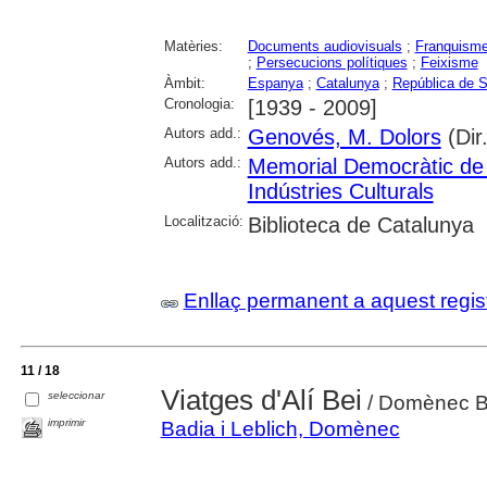
Matèries:
Documents audiovisuals
;
Franquism
;
Persecucions polítiques
;
Feixisme
Àmbit:
Espanya
;
Catalunya
;
República de S
Cronologia:
[1939 - 2009]
Autors add.:
Genovés, M. Dolors
(Dir.
Autors add.:
Memorial Democràtic de
Indústries Culturals
Localització:
Biblioteca de Catalunya
Enllaç permanent a aquest regis
11 / 18
Viatges d'Alí Bei
seleccionar
/ Domènec B
imprimir
Badia i Leblich, Domènec