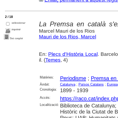
2 / 18
La Premsa en català s'e
seleccionar
imprimir
Marcel Mauri de los Rios
Mauri de los Rios, Marcel
Text complet
En:
Plecs d'Història Local
. Barcel
il. (
Temes
, 4)
Matèries:
Periodisme
;
Premsa en 
Àmbit:
Catalunya
;
Països Catalans
;
Europa
Cronologia:
1899 - 1939
Accés:
https://raco.cat/index.ph
Localització:
Biblioteca de Catalunya;
Històric de la Ciutat de
Reus; UAB: Humanitats (