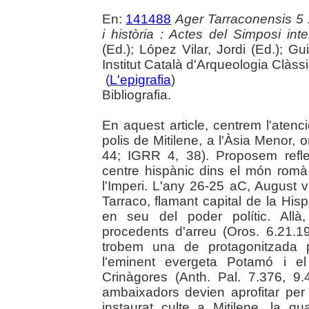
En:
141488
Ager Tarraconensis 5 :
i història : Actes del Simposi int
(Ed.); López Vilar, Jordi (Ed.); Gu
Institut Català d'Arqueologia Clàss
(
L'epigrafia
)
Bibliografia.
En aquest article, centrem l'atenc
polis de Mitilene, a l'Àsia Menor, o
44; IGRR 4, 38). Proposem reflex
centre hispànic dins el món romà 
l'Imperi. L'any 26-25 aC, August 
Tarraco, flamant capital de la His
en seu del poder polític. Allà
procedents d'arreu (Oros. 6.21.1
trobem una de protagonitzada pe
l'eminent evergeta Potamó i el
Crinàgores (Anth. Pal. 7.376, 9
ambaixadors devien aprofitar per
instaurat culte a Mitilene, la q