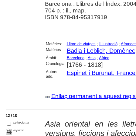
Barcelona : Llibres de l'Índex, 200
704 p. : il., map.
ISBN 978-84-95317919
Matèries:
Llibre de viatges
;
Il·lustració
;
Afrance
Matèries:
Badia i Leblich, Domènec
Àmbit:
Barcelona
;
Asia
;
Africa
Cronologia:
[1766 - 1818]
Autors
Espinet i Burunat, France
add.:
Enllaç permanent a aquest regis
12 / 18
Asia oriental en les lle
seleccionar
imprimir
versions, ficcions i afecci