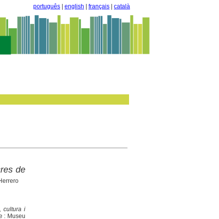
português
|
english
|
français
|
català
cres de
Herrero
cultura i
me : Museu