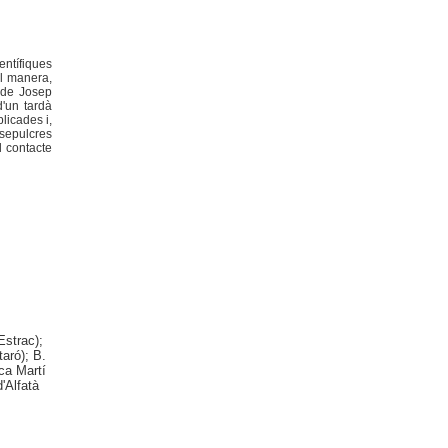
entífiques
ol manera,
a de Josep
d'un tardà
licades i,
 sepulcres
l contacte
;
Estrac);
aró); B.
ca Martí
'Alfatà