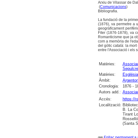
Arxiu de Vilassar de Da
(
Comunicacions
)
Bibliografia.
La fundació de la primer
(1876), va permetre a un
geogràficament perifèr
Fiter (1876-1878), va c
Romanticisme que ja obr
com a memòria de l'edat 
del gòtic català: la mor
entre l'Associació i els
Matèries:
Associac
Sepulcr
Matèries:
Església
Àmbit:
Argento
Cronologia:
1876 - 1
Autors add.:
Associac
Accés:
https://
Localització:
Bibliote
B. La Co
Tirant L
Rosselló
(Santa 
Enllaç permanent a 