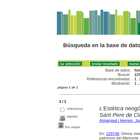
Búsqueda en la base de dat
Base de datos:
fo
Buscar:
229
Referencias encontradas:
1
Mostrando:
1 ..
página 1 de 1
1 / 1
L'Estètica neogò
seleccionar
Sant Pere de Cl
imprimir
Armangué i Herrero, Jo
Text complet
En:
229748
Omnia mors
patrimoni del Maresme