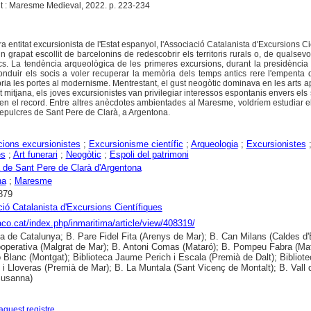
lt : Maresme Medieval, 2022. p. 223-234
a entitat excursionista de l'Estat espanyol, l'Associació Catalanista d'Excursions Ci
 grapat escollit de barcelonins de redescobrir els territoris rurals o, de qualsev
ics. La tendència arqueològica de les primeres excursions, durant la presidènci
onduir els socis a voler recuperar la memòria dels temps antics rere l'empenta 
ia les portes al modernisme. Mentrestant, el gust neogòtic dominava en les arts ap
mitjana, els joves excursionistes van privilegiar interessos espontanis envers els
t en el record. Entre altres anècdotes ambientades al Maresme, voldríem estudiar e
 sepulcres de Sant Pere de Clarà, a Argentona.
ions excursionistes
;
Excursionisme científic
;
Arqueologia
;
Excursionistes
es
;
Art funerari
;
Neogòtic
;
Espoli del patrimoni
 de Sant Pere de Clarà d'Argentona
na
;
Maresme
879
ió Catalanista d'Excursions Científiques
raco.cat/index.php/inmaritima/article/view/408319/
ca de Catalunya; B. Pare Fidel Fita (Arenys de Mar); B. Can Milans (Caldes d'
operativa (Malgrat de Mar); B. Antoni Comas (Mataró); B. Pompeu Fabra (Mat
o Blanc (Montgat); Biblioteca Jaume Perich i Escala (Premià de Dalt); Bibliote
 i Lloveras (Premià de Mar); B. La Muntala (Sant Vicenç de Montalt); B. Vall d
Susanna)
aquest registre