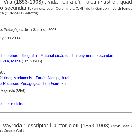
 Vila (1853-1903) : vida i obra d'un olotí il·lustre : qua
ió secundària
/ autors: Joan Corominola (CRP de la Garrotxa), Jordi Farr
na (CRP de la Garrotxa)
os Pedagògics de la Garrotxa, 2003
Vayreda 2003.
;
Escriptors
;
Biografia
;
Material didàctic
;
Ensenyament secundari
i Vila, Marià
(1853-1903)
903
Teixidor, Mariàngels
;
Farrés Nierga, Jordi
e Recursos Pedagògics de la Garrotxa
 Vayreda (Olot)
aquest registre
Vayreda : escriptor i pintor olotí (1853-1903)
/ text: Joan 
ions: Jaume Cols