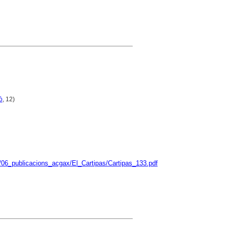
ò
, 12)
/06_publicacions_acgax/El_Cartipas/Cartipas_133.pdf