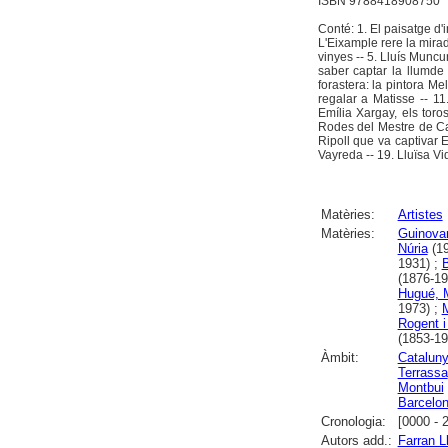
ISBN 9788418908750
Conté: 1. El paisatge d'
L'Eixample rere la mirad
vinyes -- 5. Lluís Muncun
saber captar la llumde 
forastera: la pintora Me
regalar a Matisse -- 11
Emília Xargay, els toro
Rodes del Mestre de Cab
Ripoll que va captivar E
Vayreda -- 19. Lluïsa Vi
Matèries:
Artistes
Matèries:
Guinovar
Núria
(19
1931) ;
B
(1876-19
Hugué, 
1973) ;
Rogent i
(1853-19
Àmbit:
Catalun
Terrassa
Montbui
Barcelo
Cronologia:
[0000 - 
Autors add.:
Farran L