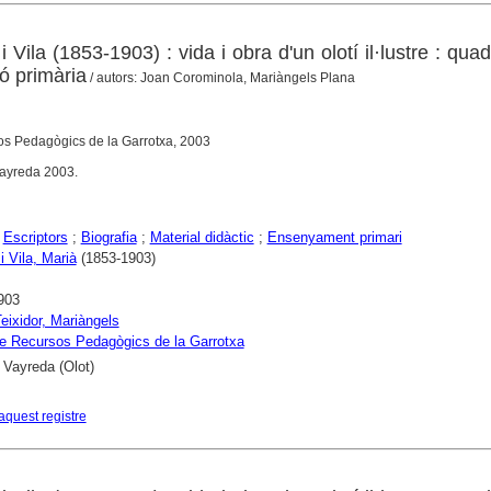
 Vila (1853-1903) : vida i obra d'un olotí il·lustre : qua
ió primària
/ autors: Joan Corominola, Mariàngels Plana
os Pedagògics de la Garrotxa, 2003
Vayreda 2003.
;
Escriptors
;
Biografia
;
Material didàctic
;
Ensenyament primari
i Vila, Marià
(1853-1903)
903
Teixidor, Mariàngels
e Recursos Pedagògics de la Garrotxa
 Vayreda (Olot)
aquest registre