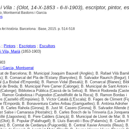
Vila : (Olot, 14-X-1853 - 6-II-1903), escriptor, pintor, es
o, Montserrat Bastons i Garcia
es
fet història
. Barcelona : Base, 2015. p. 514-518
a
;
Pintors
;
Escriptors
;
Escultors
i Vila, Marià
(1853-1903)
903
i Garcia, Montserrat
tat de Barcelona; B. Municipal Joaquim Bauxell (Anglès); B. Rafael Vilà Barni
s); B. Comarcal del Pla de l'Estany (Banyoles); B. Salvador Raurich (Begur); 
l (La Bisbal d'Empordà); B. Ramon Vidal (Besalú); B. Comarcal (Blanes); Bibl
l de Breda; B. Municipal Pere Carner (Calonge); B. Municipal de Sant Antoni 
(Calonge); Biblioteca Pública (Cassà de la Selva); B. Mercè Rodoreda (Castel
B. Ramon Grabolosa i Puigrodon (Castellfollit de la Roca); B. Ramon Bordas i
s (Castelló d'Empúries); B. Víctor Català (L'Escala); B. Fages de Climent (Fi
 l'Empordà; B. Bonaventura Carles Aribau (Garriguelles); B. Antònia Adroher
; B. Carles Rahola (Girona); B. Just M. Casero (Girona); B. Salvador Allende (
t Salse i Camarasa (Hostalric); B. Carles Bosch de la Trinxeria (La Jonquera
tillé (Llagostera); B. Pere Calders (Llançà); B. Municipal de Lloret de Mar; B. 
(Olot); B. Popular (Palafrugell); B. Lluís Barceló i Bou (Palamós); B. Carles 
es); B. Comtat de Cerdanya (Puigcerdà); B. Central Xavier Amorós (Reus); B.