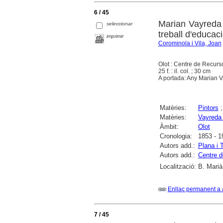
6 / 45
Marian Vayreda i
seleccionar
treball d'educac
imprimir
Corominola i Vila, Joan
Olot : Centre de Recurs
25 f. : il. col. ; 30 cm
A portada: Any Marian 
Matèries:
Pintors
Matèries:
Vayreda 
Àmbit:
Olot
Cronologia:
1853 - 1
Autors add.:
Plana i 
Autors add.:
Centre d
Localització:
B. Marià
Enllaç permanent a 
7 / 45