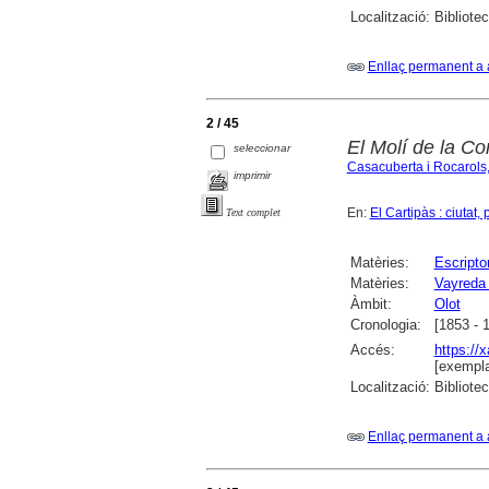
Localització:
Bibliote
Enllaç permanent a 
2 / 45
El Molí de la Cor
seleccionar
Casacuberta i Rocarols
imprimir
En:
El Cartipàs : ciutat
Text complet
Matèries:
Escripto
Matèries:
Vayreda 
Àmbit:
Olot
Cronologia:
[1853 - 
Accés:
https://
[exempla
Localització:
Bibliote
Enllaç permanent a 