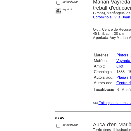
Marian Vayreda i
seleccionar
treball d'educac
imprimir
Girona), Mariàngels Pla
Corominola i Vila, Joan
Olot : Centre de Recurs
45 f. : il. col. ; 30 cm
A portada: Any Marian 
Matèries:
Pintors
Matèries:
Vayreda 
Àmbit:
Olot
Cronologia:
1853 - 1
Autors add.:
Plana i 
Autors add.:
Centre d
Localització:
B. Marià
Enllaç permanent a 
8 / 45
Auca d'en Marià 
seleccionar
Terricabres ; il·lustrac