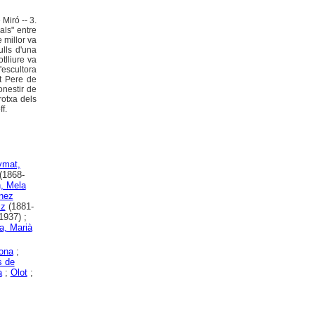
Miró -- 3.
als" entre
e millor va
ulls d'una
tlliure va
'escultora
nt Pere de
onestir de
rotxa dels
f.
ymat,
(1868-
, Mela
nez
iz
(1881-
1937) ;
a, Marià
ona
;
s de
a
;
Olot
;