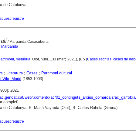
ca de Catalunya
aquest registre
alí
/ Margarida Casacuberta
, Margarida
, patrimoni, memòria
. Olot, núm. 133 (març 2021), p. 5 (
Cases escrites, cases de deb
rs
;
Literatura
;
Cases
;
Patrimoni cultural
i Vila, Marià
(1853-1903)
1903]; 2021
xac.gencat.cat/web/.content/xac/01_continguts_arxius_comarcals/ac_garrotxa
r complet]
ca de Catalunya; B. Marià Vayreda (Olot); B. Carles Rahola (Girona)
aquest registre