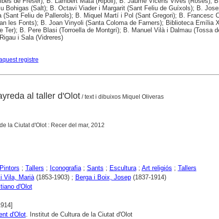
ibes de Freser); B. Lambert Mata (Ripoll); B. Jaume Vicens Vives (Roses); B
Iu Bohigas (Salt); B. Octavi Viader i Margarit (Sant Feliu de Guíxols); B. Jos
 (Sant Feliu de Pallerols); B. Miquel Martí i Pol (Sant Gregori); B. Francesc 
an les Fonts); B. Joan Vinyoli (Santa Coloma de Farners); Biblioteca Emília 
de Ter); B. Pere Blasi (Torroella de Montgrí); B. Manuel Vilà i Dalmau (Tossa d
Rigau i Sala (Vidreres)
aquest registre
yreda al taller d'Olot
/ text i dibuixos Miquel Oliveras
a de la Ciutat d'Olot : Recer del mar, 2012
Pintors
;
Tallers
;
Iconografia
;
Sants
;
Escultura
;
Art religiós
;
Tallers
i Vila, Marià
(1853-1903) ;
Berga i Boix, Josep
(1837-1914)
tiano d'Olot
1914]
nt d'Olot
. Institut de Cultura de la Ciutat d'Olot