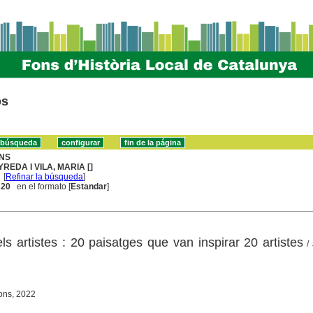
os
NS
YREDA I VILA, MARIA []
[
Refinar la búsqueda
]
. 20
en el formato [
Estandar
]
s artistes : 20 paisatges que van inspirar 20 artistes
/ 
ons, 2022