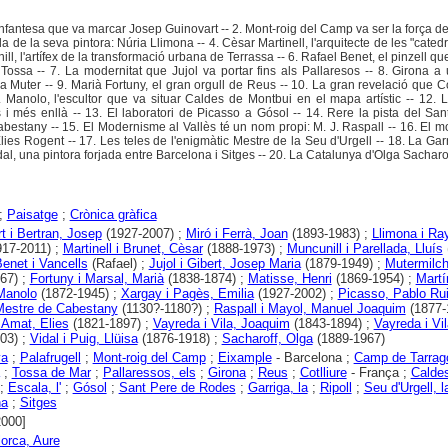
infantesa que va marcar Josep Guinovart -- 2. Mont-roig del Camp va ser la força de 
a de la seva pintora: Núria Llimona -- 4. Cèsar Martinell, l'arquitecte de les "catedr
ill, l'artífex de la transformació urbana de Terrassa -- 6. Rafael Benet, el pinzell qu
Tossa -- 7. La modernitat que Jujol va portar fins als Pallaresos -- 8. Girona a 
la Muter -- 9. Marià Fortuny, el gran orgull de Reus -- 10. La gran revelació que Co
. Manolo, l'escultor que va situar Caldes de Montbui en el mapa artístic -- 12. L
s i més enllà -- 13. El laboratori de Picasso a Gósol -- 14. Rere la pista del Sa
estany -- 15. El Modernisme al Vallès té un nom propi: M. J. Raspall -- 16. El m
lies Rogent -- 17. Les teles de l'enigmàtic Mestre de la Seu d'Urgell -- 18. La Gar
dal, una pintora forjada entre Barcelona i Sitges -- 20. La Catalunya d'Olga Sacharof
;
Paisatge
;
Crònica gràfica
t i Bertran, Josep
(1927-2007) ;
Miró i Ferrà, Joan
(1893-1983) ;
Llimona i Ra
17-2011) ;
Martinell i Brunet, Cèsar
(1888-1973) ;
Muncunill i Parellada, Lluís
enet i Vancells
(Rafael) ;
Jujol i Gibert, Josep Maria
(1879-1949) ;
Mutermilch
67) ;
Fortuny i Marsal, Marià
(1838-1874) ;
Matisse, Henri
(1869-1954) ;
Martí
Manolo
(1872-1945) ;
Xargay i Pagès, Emilia
(1927-2002) ;
Picasso, Pablo Ru
Mestre de Cabestany
(1130?-1180?) ;
Raspall i Mayol, Manuel Joaquim
(1877-
 Amat, Elies
(1821-1897) ;
Vayreda i Vila, Joaquim
(1843-1894) ;
Vayreda i Vil
03) ;
Vidal i Puig, Llüisa
(1876-1918) ;
Sacharoff, Olga
(1889-1967)
ya
;
Palafrugell
;
Mont-roig del Camp
;
Eixample
- Barcelona ;
Camp de Tarrag
;
Tossa de Mar
;
Pallaressos, els
;
Girona
;
Reus
;
Cotlliure
- França ;
Calde
;
Escala, l'
;
Gósol
;
Sant Pere de Rodes
;
Garriga, la
;
Ripoll
;
Seu d'Urgell, l
na
;
Sitges
2000]
lorca, Aure