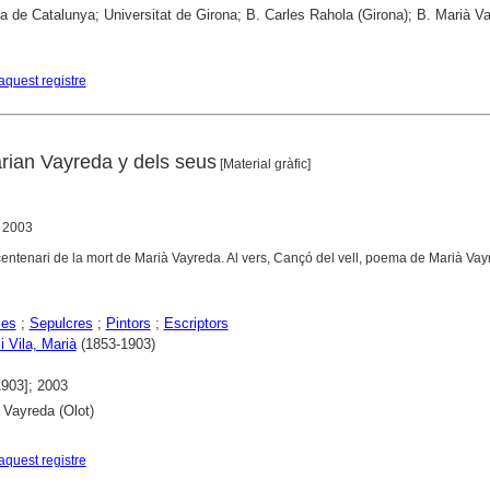
ca de Catalunya; Universitat de Girona; B. Carles Rahola (Girona); B. Marià V
aquest registre
rian Vayreda y dels seus
[Material gràfic]
, 2003
entenari de la mort de Marià Vayreda. Al vers, Cançó del vell, poema de Marià Vay
ies
;
Sepulcres
;
Pintors
;
Escriptors
i Vila, Marià
(1853-1903)
1903]; 2003
 Vayreda (Olot)
aquest registre