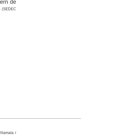
dern de
és (SEDEC
Vilamala i