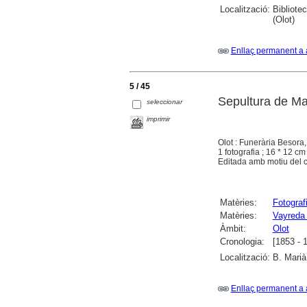
Localització:
Bibliote
(Olot)
Enllaç permanent a 
5 / 45
Sepultura de Ma
seleccionar
imprimir
Olot : Funerària Besora
1 fotografia ; 16 * 12 cm
Editada amb motiu del c
Matèries:
Fotograf
Matèries:
Vayreda 
Àmbit:
Olot
Cronologia:
[1853 - 
Localització:
B. Marià
Enllaç permanent a 