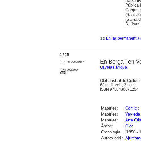
Baixa (R
Pública 
Garganta
(Sant Jo
(Sarrià 
B. Joan 
Enllaç permanent a 
4 / 45
En Berga i en Va
seleccionar
Oliveras, Miquel
imprimir
Olot : Institut de Cultur
68 p. : il. col. ; 31 cm
ISBN 9788480671254
Matèries:
Còmic
;
Matèries:
Vayreda 
Matèries:
Arte Cris
Àmbit:
Olot
Cronologia:
[1850 - 
Autors add.:
Ajuntame