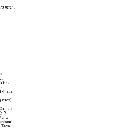
cultor
/
ls
B.
ioteca
de
l-Platja
gueres);
Girona);
); B.
Marià
Fontseré
 Terra