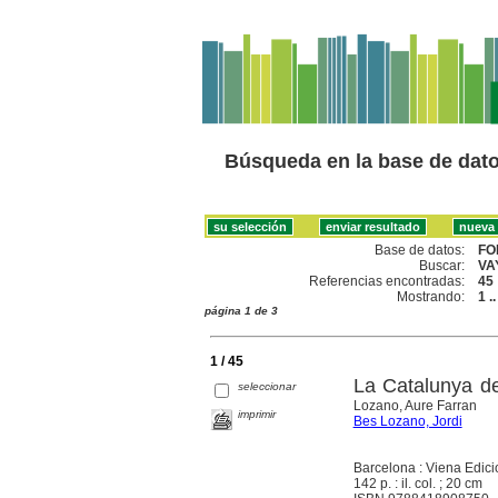
Búsqueda en la base de dat
Base de datos:
FO
Buscar:
VA
Referencias encontradas:
45
Mostrando:
1 .
página 1 de 3
1 / 45
La Catalunya del
seleccionar
Lozano, Aure Farran
imprimir
Bes Lozano, Jordi
Barcelona : Viena Edici
142 p. : il. col. ; 20 cm