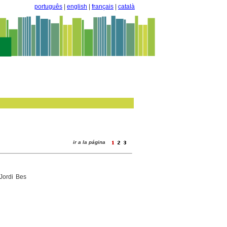
português
|
english
|
français
|
català
ir a la página
Jordi Bes