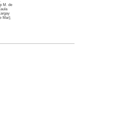
.
ep M. de
Caula
Xargay
e Mar);