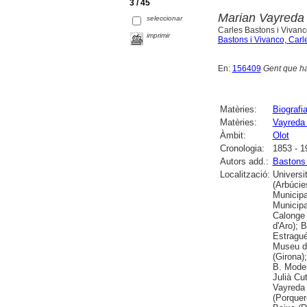
3 / 45
Marian Vayreda i 
seleccionar
Carles Bastons i Vivanc
imprimir
Bastons i Vivanco, Carl
En:
156409
Gent que ha 
Matèries:
Biografi
Matèries:
Vayreda 
Àmbit:
Olot
Cronologia:
1853 - 1
Autors add.:
Bastons 
Localització:
Universi
(Arbúcie
Municipa
Municipa
Calonge 
d'Aro); 
Estragué
Museu de
(Girona)
B. Modes
Julià Cu
Vayreda 
(Porquer