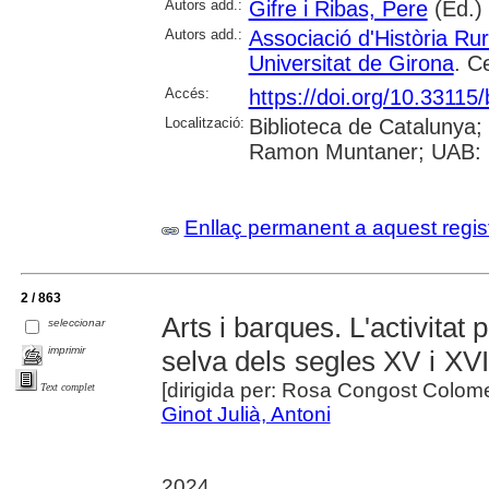
Autors add.:
Gifre i Ribas, Pere
(Ed.)
Autors add.:
Associació d'Història Ru
Universitat de Girona
. C
Accés:
https://doi.org/10.3311
Localització:
Biblioteca de Catalunya; 
Ramon Muntaner; UAB: S
Enllaç permanent a aquest regis
2 / 863
Arts i barques. L'activitat 
seleccionar
imprimir
selva dels segles XV i XVI
[dirigida per: Rosa Congost Colom
Text complet
Ginot Julià, Antoni
2024