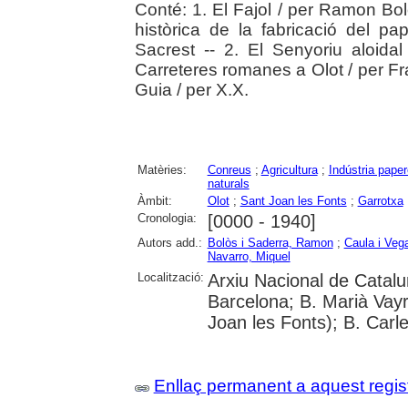
Conté: 1. El Fajol / per Ramon Bo
històrica de la fabricació del p
Sacrest -- 2. El Senyoriu aloida
Carreteres romanes a Olot / per Fr
Guia / per X.X.
Matèries:
Conreus
;
Agricultura
;
Indústria paper
naturals
Àmbit:
Olot
;
Sant Joan les Fonts
;
Garrotxa
Cronologia:
[0000 - 1940]
Autors add.:
Bolòs i Saderra, Ramon
;
Caula i Veg
Navarro, Miquel
Localització:
Arxiu Nacional de Catalun
Barcelona; B. Marià Vayr
Joan les Fonts); B. Carl
Enllaç permanent a aquest regis