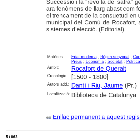
Successió i la "revolta del safrà"
ara fenòmens de llarg abast com for
el trencament de la consuetud en un
municipal del Comú de Rocafort, a
sistemes d'elecció. (Editorial).
Matèries:
Edat moderna
;
Règim senyorial
;
Cap
Preus
;
Economia
;
Societat
;
Política
Àmbit:
Rocafort de Queralt
Cronologia:
[1500 - 1800]
Autors add.:
Dantí i Riu, Jaume
(Pr.)
Localització:
Biblioteca de Catalunya
Enllaç permanent a aquest regis
5 / 863