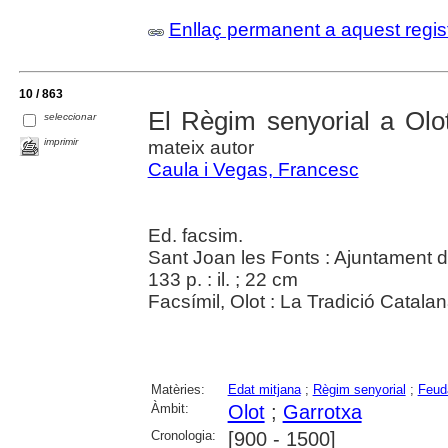
Enllaç permanent a aquest regis
10 / 863
El Règim senyorial a Olo
seleccionar
imprimir
mateix autor
Caula i Vegas, Francesc
Ed. facsim.
Sant Joan les Fonts : Ajuntament d
133 p. : il. ; 22 cm
Facsímil, Olot : La Tradició Catala
Matèries:
Edat mitjana
;
Règim senyorial
;
Feud
Àmbit:
Olot
;
Garrotxa
Cronologia:
[900 - 1500]