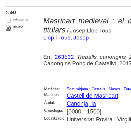
9 / 863
Masricart medieval : el m
seleccionar
imprimir
titulars
/ Josep Llop Tous
Llop i Tous, Josep
En:
263532
Treballs canongins 
Canongins Ponç de Castellví, 2017
Matèries:
Edat mitjana
;
Castells
;
Masos
;
Feu
Matèries:
Castell de Masricart
Àmbit:
Canonja, la
Cronologia:
[0000 - 1500]
Localització:
Universitat Rovira i Virgi