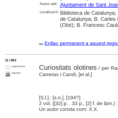
Autors add.:
Ajuntament de Sant Joan
Localització:
Biblioteca de Catalunya; 
de Catalunya; B. Carles
(Olot); B. Francesc Caul
Enllaç permanent a aquest regis
11 / 863
Curiositats olotines
seleccionar
/ per Ra
imprimir
Carreras i Candi, [et al.]
[S.l.] : [s.n.], [194?]
2 vol. ([32] p. , 33 p., [2] f. de làm.) :
Un autor consta com: X.X.