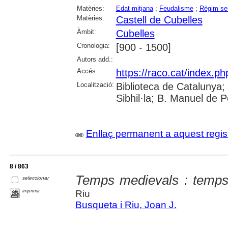
Matèries:
Edat mitjana
;
Feudalisme
;
Règim sen
Matèries:
Castell de Cubelles
Àmbit:
Cubelles
Cronologia:
[900 - 1500]
Autors add.:
Accés:
https://raco.cat/index.ph
Localització:
Biblioteca de Catalunya
Sibhil·la; B. Manuel de 
Enllaç permanent a aquest regis
8 / 863
Temps medievals : temps
seleccionar
imprimir
Riu
Busqueta i Riu, Joan J.