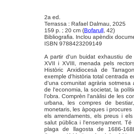
2a ed.
Terrassa : Rafael Dalmau, 2025
159 p. ; 20 cm (
Bofarull
, 42)
Bibliografia. Inclou apèndix docume
ISBN 9788423209149
A partir d'un buidat exhaustiu de
XVII i XVIII, menada pels rector
Històric Arxidiocesà de Tarrago
exemple d'història total centrada e
d'una comunitat agrària sotmesa a
de l'economia, la societat, la polít
l'obra. Comprèn l'anàlisi de les co
urbana, les compres de bestiar
monetaris, les àpoques i procures i
els arrendaments, els preus i els 
salut pública i l'ensenyament. Té
plaga de llagosta de 1686-168