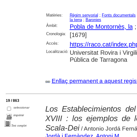
Matèries:
Règim senyorial
;
Fonts documentals
la terra
;
Baronies
Àmbit:
Pobla de Montornès, la
Cronologia:
[1679]
Accés:
https://raco.cat/index.ph
Localització:
Universitat Rovira i Virg
Pública de Tarragona
Enllaç permanent a aquest regis
19 / 863
Los Establecimientos del
seleccionar
imprimir
XVIII : los ejemplos de 
Scala-Dei
Text complet
/ Antonio Jordá Fern
Jordà i Fernàndez, Antoni M.