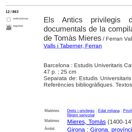
12 / 863
Els Antics privilegis
seleccionar
imprimir
documentals de la compila
de Tomàs Mieres
/ Ferran Val
Valls i Taberner, Ferran
Barcelona : Estudis Univeritaris C
47 p. ; 25 cm
Separata de: Estudis Universitaris
Referències bibliogràfiques. Textos e
Matèries:
Drets i privilegis
;
Edat mitjana
;
Privi
Règim senyorial
Matèries:
Mieres, Tomàs
(1400-14
Àmbit:
Girona
;
Girona, provínc