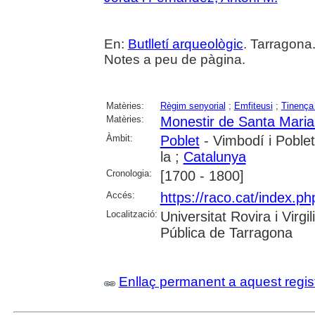
En:
Butlletí arqueològic
. Tarragona
Notes a peu de pàgina.
Matèries:
Règim senyorial
;
Emfiteusi
;
Tinença 
Matèries:
Monestir de Santa Maria
Àmbit:
Poblet
- Vimbodí i Poblet
la ;
Catalunya
Cronologia:
[1700 - 1800]
Accés:
https://raco.cat/index.ph
Localització:
Universitat Rovira i Virg
Pública de Tarragona
Enllaç permanent a aquest regis