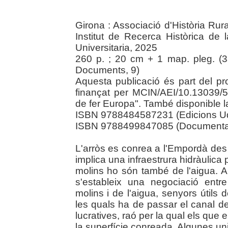
Girona : Associació d'Història Rur
Institut de Recerca Històrica de
Universitaria, 2025
260 p. ; 20 cm + 1 map. pleg. (3
Documents, 9)
Aquesta publicació és part del p
finançat per MCIN/AEI/10.13039
de fer Europa". També disponible la 
ISBN 9788484587231 (Edicions U
ISBN 9788499847085 (Documenta U
L'arròs es conrea a l'Empordà des
implica una infraestrura hidràulica p
molins ho són també de l'aigua. A 
s'estableix una negociació entr
molins i de l'aigua, senyors útils d
les quals ha de passar el canal de
lucratives, raó per la qual els que
la superfície conreada. Algunes uni