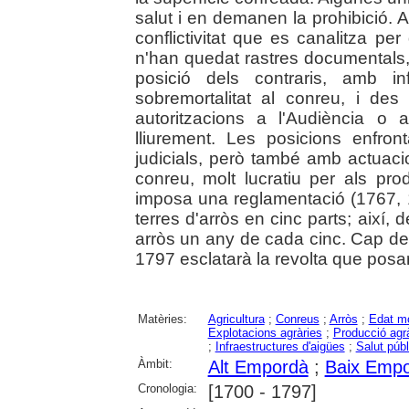
salut i en demanen la prohibició. 
conflictivitat que es canalitza per 
n'han quedat rastres documentals, 
posició dels contraris, amb i
sobremortalitat al conreu, i des 
autoritzacions a l'Audiència o 
lliurement. Les posicions enfr
judicials, però també amb actuaci
conreu, molt lucratiu per als prod
imposa una reglamentació (1767, 1
terres d'arròs en cinc parts; així,
arròs un any de cada cinc. Cap del
1797 esclatarà la revolta que posarà 
Matèries:
Agricultura
;
Conreus
;
Arròs
;
Edat m
Explotacions agràries
;
Producció agrà
;
Infraestructures d'aigües
;
Salut públ
Àmbit:
Alt Empordà
;
Baix Emp
Cronologia:
[1700 - 1797]