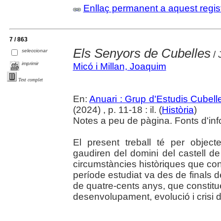
Enllaç permanent a aquest regis
7 / 863
Els Senyors de Cubelles
seleccionar
/ 
imprimir
Micó i Millan, Joaquim
Text complet
En:
Anuari : Grup d'Estudis Cubell
(2024) , p. 11-18 : il. (
Història
)
Notes a peu de pàgina. Fonts d'inf
El present treball té per object
gaudiren del domini del castell de
circumstàncies històriques que con
període estudiat va des de finals d
de quatre-cents anys, que constitue
desenvolupament, evolució i crisi d