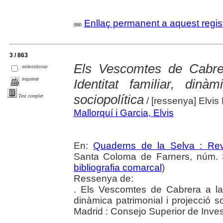
Enllaç permanent a aquest regis
3 / 863
Els Vescomtes de Cabrer
seleccionar
imprimir
Identitat familiar, dinà
sociopolítica
Text complet
/ [ressenya] Elvis
Mallorquí i Garcia, Elvis
En:
Quaderns de la Selva : Revi
Santa Coloma de Farners, núm. 3
bibliografia comarcal
)
Ressenya de:
. Els Vescomtes de Cabrera a la b
dinàmica patrimonial i projecció so
Madrid : Consejo Superior de Inves