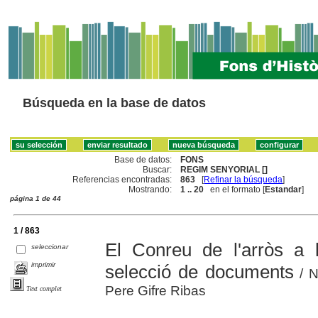
Búsqueda en la base de datos
Base de datos:
FONS
Buscar:
REGIM SENYORIAL []
Referencias encontradas:
863
[
Refinar la búsqueda
]
Mostrando:
1 .. 20
en el formato [
Estandar
]
página 1 de 44
1 / 863
El Conreu de l'arròs a 
seleccionar
imprimir
selecció de documents
/ N
Pere Gifre Ribas
Text complet