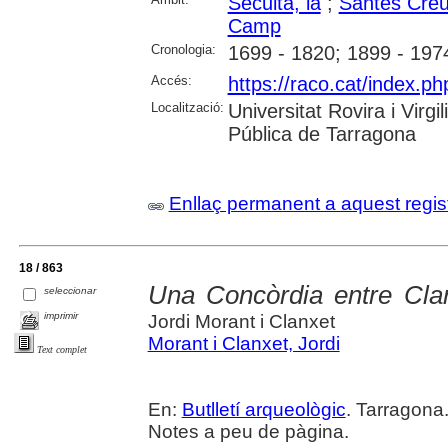
Secuita, la
;
Santes Cre
Camp
Cronologia:
1699 - 1820; 1899 - 197
Accés:
https://raco.cat/index.ph
Localització:
Universitat Rovira i Virg
Pública de Tarragona
Enllaç permanent a aquest regis
18 / 863
Una Concòrdia entre Cla
seleccionar
imprimir
Jordi Morant i Clanxet
Morant i Clanxet, Jordi
Text complet
En:
Butlletí arqueològic
. Tarragona
Notes a peu de pàgina.