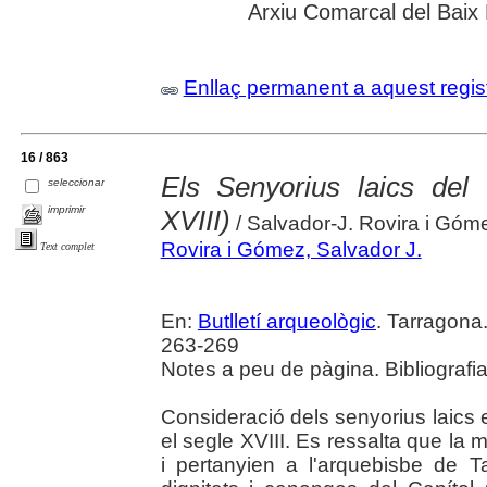
Arxiu Comarcal del Baix
Enllaç permanent a aquest regis
16 / 863
Els Senyorius laics de
seleccionar
imprimir
XVIII)
/ Salvador-J. Rovira i Góm
Rovira i Gómez, Salvador J.
Text complet
En:
Butlletí arqueològic
. Tarragona
263-269
Notes a peu de pàgina. Bibliografia
Consideració dels senyorius laics
el segle XVIII. Es ressalta que la 
i pertanyien a l'arquebisbe de T