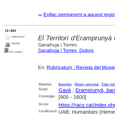
Enllaç permanent a aquest regis
15 / 863
El Territori d'Eramprunyà
seleccionar
imprimir
Sanahuja i Torres
Sanahuja i Torres, Dolors
Text complet
En:
Rubricatum : Revista del Mus
Matèries:
Baronies
;
Règim senyorial
;
Edat mit
Àmbit:
Gavà
;
Eramprunyà, bar
Cronologia:
[900 - 1600]
Accés:
https://raco.cat/index.p
Localització:
UAB: Humanitats (Hemero