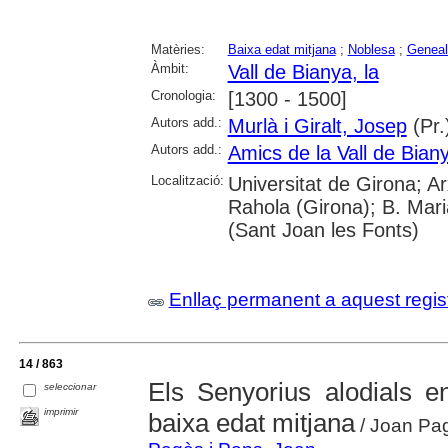
Matèries:
Baixa edat mitjana
;
Noblesa
;
Geneal
Àmbit:
Vall de Bianya, la
Cronologia:
[1300 - 1500]
Autors add.:
Murlà i Giralt, Josep
(Pr.
Autors add.:
Amics de la Vall de Bian
Localització:
Universitat de Girona; A
Rahola (Girona); B. Mari
(Sant Joan les Fonts)
Enllaç permanent a aquest regis
14 / 863
Els Senyorius alodials 
seleccionar
imprimir
baixa edat mitjana
/ Joan Pag