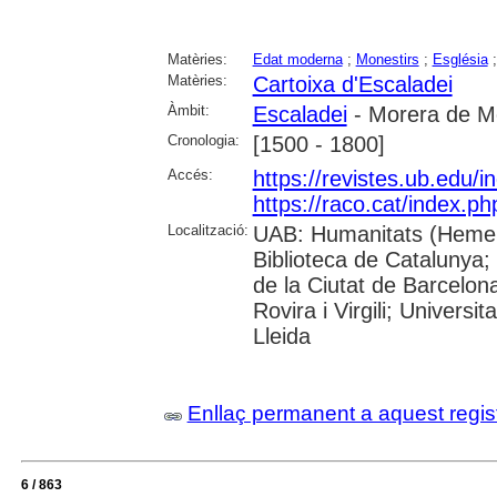
Matèries:
Edat moderna
;
Monestirs
;
Església
Matèries:
Cartoixa d'Escaladei
Àmbit:
Escaladei
- Morera de Mo
Cronologia:
[1500 - 1800]
Accés:
https://revistes.ub.edu/
https://raco.cat/index.p
Localització:
UAB: Humanitats (Hemero
Biblioteca de Catalunya; 
de la Ciutat de Barcelona
Rovira i Virgili; Univers
Lleida
Enllaç permanent a aquest regis
6 / 863