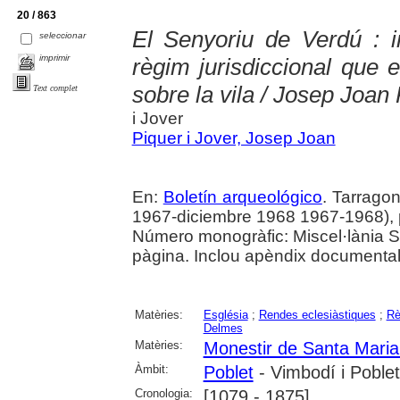
20 / 863
El Senyoriu de Verdú : in
seleccionar
imprimir
règim jurisdiccional que 
sobre la vila / Josep Joan 
Text complet
i Jover
Piquer i Jover, Josep Joan
En:
Boletín arqueológico
. Tarrago
1967-diciembre 1968 1967-1968), p.
Número monogràfic: Miscel·lània S
pàgina. Inclou apèndix documental
Matèries:
Església
;
Rendes eclesiàstiques
;
Rè
Delmes
Matèries:
Monestir de Santa Maria
Àmbit:
Poblet
- Vimbodí i Poblet
Cronologia:
[1079 - 1875]