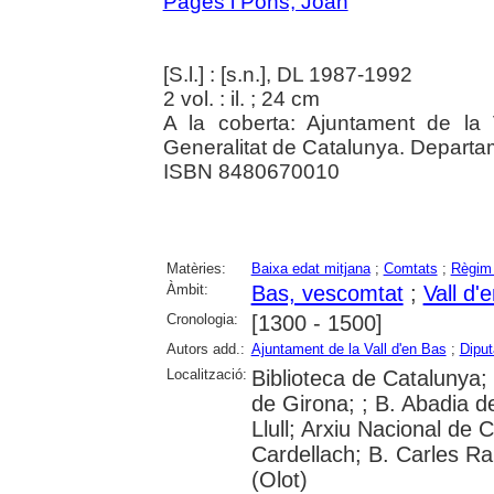
Pagès i Pons, Joan
[S.l.] : [s.n.], DL 1987-1992
2 vol. : il. ; 24 cm
A la coberta: Ajuntament de la 
Generalitat de Catalunya. Departa
ISBN 8480670010
Matèries:
Baixa edat mitjana
;
Comtats
;
Règim 
Àmbit:
Bas, vescomtat
;
Vall d'
Cronologia:
[1300 - 1500]
Autors add.:
Ajuntament de la Vall d'en Bas
;
Diput
Localització:
Biblioteca de Catalunya; 
de Girona; ; B. Abadia d
Llull; Arxiu Nacional de
Cardellach; B. Carles Ra
(Olot)