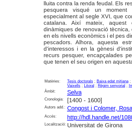
lluita contra la renda feudal. Els re
pesquera visqué un moment d
especialment al segle XVI, que co
catalana. Així mateix, aquest
dinàmiques de renovació tècnica, 
en els nivells econòmics i el pes d
pescadors. Alhora, aquesta est
d'interessos i en la gènesi d'ins
recurs pesquer, encapçalades per 
que tenen el seu origen en aquest
Matèries:
Tesis doctorals
;
Baixa edat mitjana
;
Vaixells
;
Litoral
;
Règim senyorial
;
I
Àmbit:
Selva
Cronologia:
[1400 - 1600]
Autors add.:
Congost i Colomer, Ros
Accés:
http://hdl.handle.net/10
Localització:
Universitat de Girona