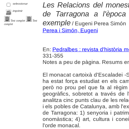
Les Relacions del mones
seleccionar
imprimir
de Tarragona a l'èpoc
exemple
Text complet
Text
/ Eugeni Perea Simón
complet
Perea i Simón, Eugeni
En:
Pedralbes : revista d'història 
331-355
Notes a peu de pàgina. Resums en c
El monacat cartoixà d'Escaladei -S
ha estat força estudiat en els camp
però no prou pel que fa al règim s
geogràfics, sobretot a través de l'e
analitza cinc punts clau de les relac
i els pobles de Catalunya, amb l'
de Tarragona: 1) senyoria i patrimo
onomàstica; 4) art, cultura i conei
l'orde monacal.