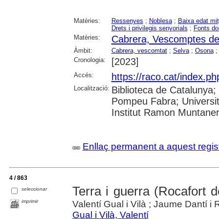
Matèries:
Ressenyes
;
Noblesa
;
Baixa edat mit
Drets i privilegis senyorials
;
Fonts do
Matèries:
Cabrera, Vescomptes d
Àmbit:
Cabrera, vescomtat
;
Selva
;
Osona
Cronologia:
[2023]
Accés:
https://raco.cat/index.
Localització:
Biblioteca de Catalunya; U
Pompeu Fabra; Universita
Institut Ramon Muntane
Enllaç permanent a aquest regis
4 / 863
Terra i guerra (Rocafort 
seleccionar
imprimir
Valentí Gual i Vilà ; Jaume Dantí i R
Gual i Vilà, Valentí