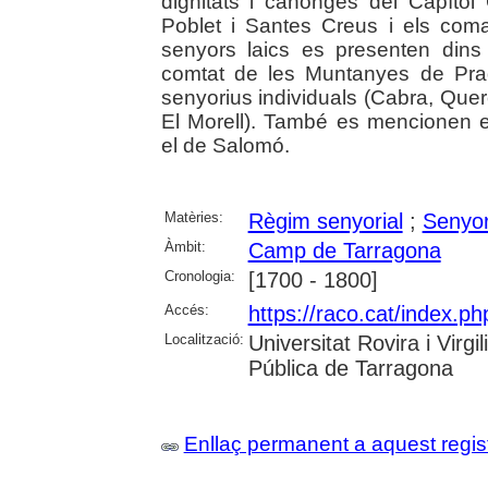
dignitats i canonges del Capítol
Poblet i Santes Creus i els com
senyors laics es presenten dins
comtat de les Muntanyes de Prad
senyorius individuals (Cabra, Quer
El Morell). També es mencionen e
el de Salomó.
Matèries:
Règim senyorial
;
Senyor
Àmbit:
Camp de Tarragona
Cronologia:
[1700 - 1800]
Accés:
https://raco.cat/index.ph
Localització:
Universitat Rovira i Virg
Pública de Tarragona
Enllaç permanent a aquest regis