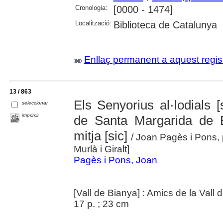
Cronologia:
[0000 - 1474]
Localització:
Biblioteca de Catalunya
Enllaç permanent a aquest regis
13 / 863
Els Senyorius al·lodials [
seleccionar
imprimir
de Santa Margarida de B
mitja [sic]
/ Joan Pagès i Pons, 
Murlà i Giralt]
Pagès i Pons, Joan
[Vall de Bianya] : Amics de la Vall 
17 p. ; 23 cm