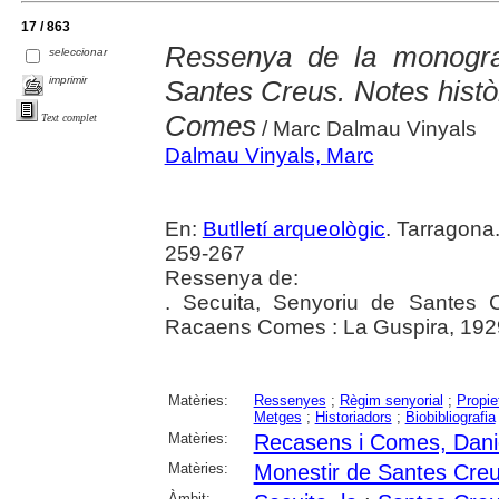
17 / 863
Ressenya de la monograf
seleccionar
imprimir
Santes Creus. Notes histò
Comes
Text complet
/ Marc Dalmau Vinyals
Dalmau Vinyals, Marc
En:
Butlletí arqueològic
. Tarragona
259-267
Ressenya de:
. Secuita, Senyoriu de Santes C
Racaens Comes : La Guspira, 192
Matèries:
Ressenyes
;
Règim senyorial
;
Propie
Metges
;
Historiadors
;
Biobibliografia
Matèries:
Recasens i Comes, Dani
Matèries:
Monestir de Santes Cre
Àmbit: