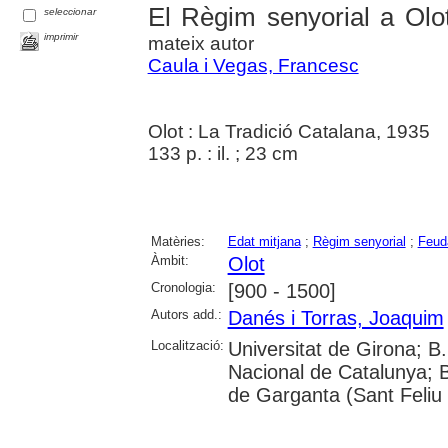
El Règim senyorial a Olo
seleccionar
imprimir
mateix autor
Caula i Vegas, Francesc
Olot : La Tradició Catalana, 1935
133 p. : il. ; 23 cm
Matèries:
Edat mitjana
;
Règim senyorial
;
Feud
Àmbit:
Olot
Cronologia:
[900 - 1500]
Autors add.:
Danés i Torras, Joaquim
Localització:
Universitat de Girona; B
Nacional de Catalunya; B
de Garganta (Sant Feliu 