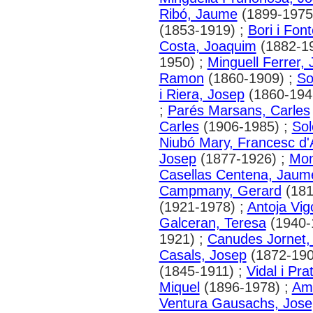
Ribó, Jaume
(1899-1975
(1853-1919) ;
Bori i Fon
Costa, Joaquim
(1882-1
1950) ;
Minguell Ferrer, J
Ramon
(1860-1909) ;
So
i Riera, Josep
(1860-194
;
Parés Marsans, Carles
Carles
(1906-1985) ;
Sol
Niubó Mary, Francesc d'
Josep
(1877-1926) ;
Mon
Casellas Centena, Jaum
Campmany, Gerard
(181
(1921-1978) ;
Antoja Vig
Galceran, Teresa
(1940-
1921) ;
Canudes Jornet,
Casals, Josep
(1872-190
(1845-1911) ;
Vidal i Pra
Miquel
(1896-1978) ;
Am
Ventura Gausachs, Jose