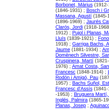
Borbonet, Màrius
(1912-
(1846-1931) ;
Bosch i G
Massana, Agustí
(1845-
(1896-1969) ;
Jaurés Cat
Clarós, Jordi
(1918-1968
1912) ;
Pujol i Planas, M
Lluís
(1839-1921) ;
Fono
1918) ;
Garriga Bachs, 
Jaume
(1881-1934) ;
Ami
Domènech Silvestre, San
Cruspinera, Martí
(1821-
1976) ;
Amat Costa, San
Francesc
(1848-1914) ;
Rodón i Amigó, Pau
(187
1957) ;
Bachs Suñol, Es
Francesc d'Assís
(1841-
-1953) ;
Bruguera Martí
Inglés, Palmira
(1865-19
Planas, Josep
;
Aguinac