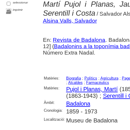
Martí Pujol i Planas, J
seleccionar
imprimir
Serentill i Costa
/ Salvador Als
Alsina Valls, Salvador
En:
Revista de Badalona
. Badalon
12] (
Badalonins a la toponímia bad
Número Extra Nadal.
Matèries:
Biografia
;
Polítics
;
Agricultura
;
Pag
;
Alcaldes
;
Farmacèutics
Matèries:
Pujol i Planas, Martí
(185
(1863-1943) ;
Serentill i
Àmbit:
Badalona
Cronologia:
1859 - 1973
Localització:
Museu de Badalona