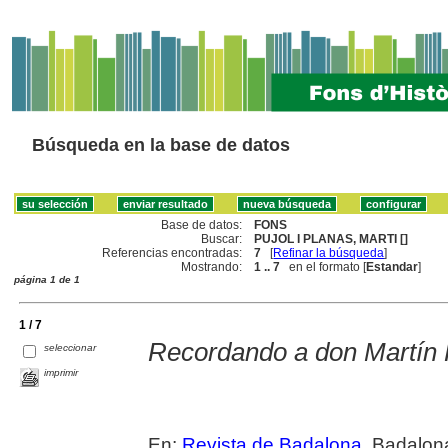
Búsqueda en la base de datos
Base de datos:
FONS
Buscar:
PUJOL I PLANAS, MARTI []
Referencias encontradas:
7
[
Refinar la búsqueda
]
Mostrando:
1 .. 7
en el formato [
Estandar
]
página 1 de 1
1 / 7
Recordando a don Martín 
seleccionar
imprimir
En:
Revista de Badalona
. Badalon