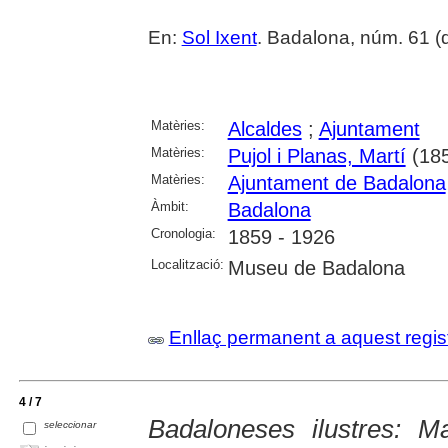
En:
Sol Ixent
. Badalona, núm. 61 (
Matèries:
Alcaldes
;
Ajuntament
Matèries:
Pujol i Planas, Martí
(185
Matèries:
Ajuntament de Badalona
Àmbit:
Badalona
Cronologia:
1859 - 1926
Localització:
Museu de Badalona
Enllaç permanent a aquest regis
4 / 7
Badaloneses ilustres: M
seleccionar