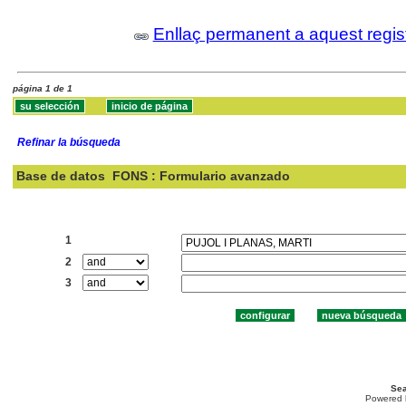
Enllaç permanent a aquest regis
página 1 de 1
Refinar la búsqueda
Base de datos
FONS : Formulario avanzado
Buscar:
1
2
3
Sea
Powered