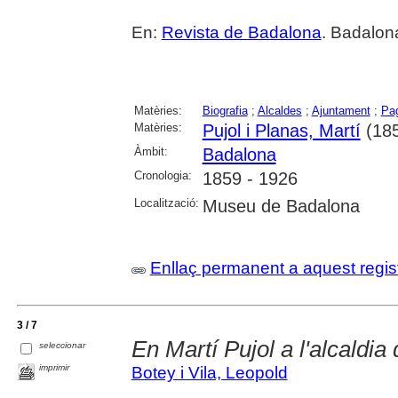
En:
Revista de Badalona
. Badalon
Matèries:
Biografia
;
Alcaldes
;
Ajuntament
;
Pa
Matèries:
Pujol i Planas, Martí
(185
Àmbit:
Badalona
Cronologia:
1859 - 1926
Localització:
Museu de Badalona
Enllaç permanent a aquest regis
3 / 7
En Martí Pujol a l'alcaldi
seleccionar
imprimir
Botey i Vila, Leopold