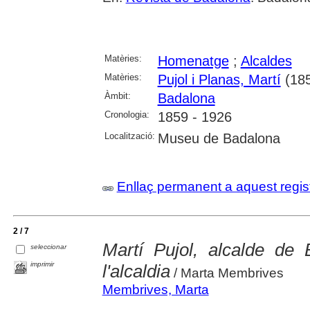
Matèries:
Homenatge
;
Alcaldes
Matèries:
Pujol i Planas, Martí
(185
Àmbit:
Badalona
Cronologia:
1859 - 1926
Localització:
Museu de Badalona
Enllaç permanent a aquest regis
2 / 7
Martí Pujol, alcalde de 
seleccionar
imprimir
l'alcaldia
/ Marta Membrives
Membrives, Marta