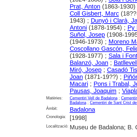
Prat, Anton
(1863-1930)
Coll Gisbert, Marc
(18??
1943) ;
Dunyó i Clarà, Ja
Antoni
(1878-1954) ;
Py 
Suñol, Josep
(1908-1995
(1946-1973) ;
Moreno Ma
Coscollano Gascón, Felic
(1928-1977) ;
Sala i Fon
Balanzó, Joan
;
Batllevel
Miró, Josep
;
Casadó Tis
Joan
(1871-19??) ;
Piñón
Macari
;
Pons i Trabal, J
Pausas, Joaquim
;
Viapl
Matèries:
Cementiri Vell de Badalona
;
Cementir
Badalona
;
Cementiri de Sant Crist d
Àmbit:
Badalona
Cronologia:
[1998]
Localització:
Museu de Badalona; B. 