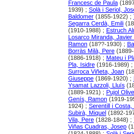
Francesc de Paula
(1897
1939) ;
Solà i Seriol, Jo
Baldomer
(1855-1922) ;
Segarra Cerdà, Emili
(18
(1910-1988) ;
Estruch Al
Losarco Miranda, Javier
Ramon
(18??-1930) ;
Ba
Borràs Milà, Pere
(1889-
(1886-1918) ;
Mateu i Pl
Pla, Isidre
(1916-1989) 
Surroca Viñeta, Joan
(18
Giuseppe
(1869-1920) ;
Ysamat Lazzoli, Lluís
(18
(1889-1921) ;
Pujol Oliv
Genís, Ramon
(1919-19
1924) ;
Serentill i Costa
Subirà, Miquel
(1892-197
Vila, Pere
(1828-1848) ;
Viñas Cuadras, Josep
(1
(1824-1888) ;
Solà i Ser