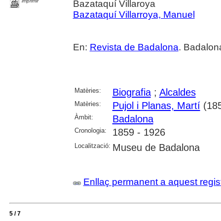
imprimir
Bazataquí Villaroya
Bazataquí Villarroya, Manuel
En:
Revista de Badalona
. Badalon
Matèries:
Biografia
;
Alcaldes
Matèries:
Pujol i Planas, Martí
(185
Àmbit:
Badalona
Cronologia:
1859 - 1926
Localització:
Museu de Badalona
Enllaç permanent a aquest regis
5 / 7