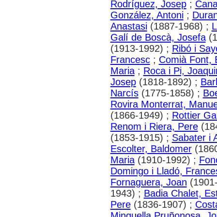
Rodríguez, Josep
;
Cana
González, Antoni
;
Duran
Anastasi
(1887-1968) ;
L
Galí de Boscà, Josefa
(1
(1913-1992) ;
Ribó i Say
Francesc
;
Comià Font, 
Maria
;
Roca i Pi, Joaqu
Josep
(1818-1892) ;
Bar
Narcís
(1775-1858) ;
Boe
Rovira Monterrat, Manue
(1866-1949) ;
Rottier G
Renom i Riera, Pere
(18
(1853-1915) ;
Sabater i 
Escolter, Baldomer
(1860
Maria
(1910-1992) ;
Fono
Domingo i Lladó, France
Fornaguera, Joan
(1901-
1943) ;
Badia Chalet, Es
Pere
(1836-1907) ;
Costa
Minguella Pruñonosa, J