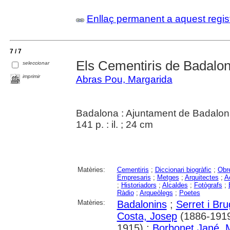
Enllaç permanent a aquest regis
7 / 7
Els Cementiris de Badalo
seleccionar
imprimir
Abras Pou, Margarida
Badalona : Ajuntament de Badalon
141 p. : il. ; 24 cm
Matèries:
Cementiris
;
Diccionari biogràfic
;
Obr
Empresaris
;
Metges
;
Arquitectes
;
A
;
Historiadors
;
Alcaldes
;
Fotògrafs
;
Ràdio
;
Arqueòlegs
;
Poetes
Matèries:
Badalonins
;
Serret i Br
Costa, Josep
(1886-1919
1915) ;
Borbonet Jané, 