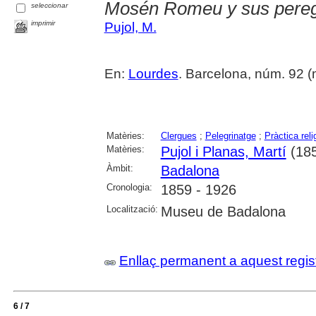
Mosén Romeu y sus pereg
seleccionar
imprimir
Pujol, M.
En:
Lourdes
. Barcelona, núm. 92 (
Matèries:
Clergues
;
Pelegrinatge
;
Pràctica reli
Matèries:
Pujol i Planas, Martí
(185
Àmbit:
Badalona
Cronologia:
1859 - 1926
Localització:
Museu de Badalona
Enllaç permanent a aquest regis
6 / 7