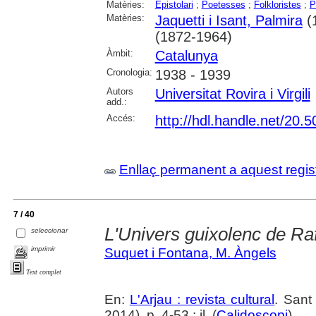
Matèries:
Epistolari
;
Poetesses
;
Folkloristes
;
P
Matèries:
Jaquetti i Isant, Palmira
(
(1872-1964)
Àmbit:
Catalunya
Cronologia:
1938 - 1939
Autors
Universitat Rovira i Virgili
add.:
Accés:
http://hdl.handle.net/20
Enllaç permanent a aquest regis
7 / 40
L'Univers guixolenc de Ra
seleccionar
imprimir
Suquet i Fontana, M. Àngels
Text complet
En:
L'Arjau : revista cultural
. Sant
2014), p. 4-53 : il. (
Calidoscopi
)