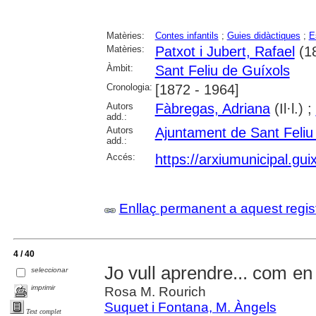
Matèries:
Contes infantils
;
Guies didàctiques
;
E
Matèries:
Patxot i Jubert, Rafael
(1
Àmbit:
Sant Feliu de Guíxols
Cronologia:
[1872 - 1964]
Autors
Fàbregas, Adriana
(Il·l.) ;
add.:
Autors
Ajuntament de Sant Feliu
add.:
Accés:
https://arxiumunicipal.gu
Enllaç permanent a aquest regis
4 / 40
Jo vull aprendre... com en
seleccionar
imprimir
Rosa M. Rourich
Suquet i Fontana, M. Àngels
Text complet