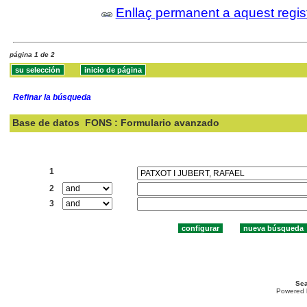
Enllaç permanent a aquest regis
página 1 de 2
Refinar la búsqueda
Base de datos
FONS : Formulario avanzado
Buscar:
1
2
3
Sea
Powered