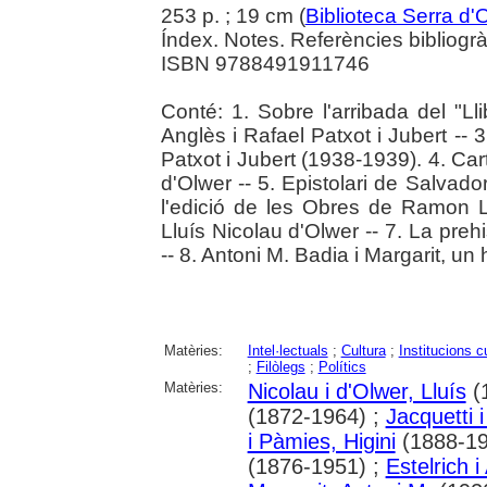
253 p. ; 19 cm (
Biblioteca Serra d'
Índex. Notes. Referències bibliogrà
ISBN 9788491911746
Conté: 1. Sobre l'arribada del "Lli
Anglès i Rafael Patxot i Jubert -- 
Patxot i Jubert (1938-1939). 4. Car
d'Olwer -- 5. Epistolari de Salvad
l'edició de les Obres de Ramon Ll
Lluís Nicolau d'Olwer -- 7. La preh
-- 8. Antoni M. Badia i Margarit, un
Matèries:
Intel·lectuals
;
Cultura
;
Institucions c
;
Filòlegs
;
Polítics
Matèries:
Nicolau i d'Olwer, Lluís
(
(1872-1964) ;
Jacquetti i
i Pàmies, Higini
(1888-19
(1876-1951) ;
Estelrich i