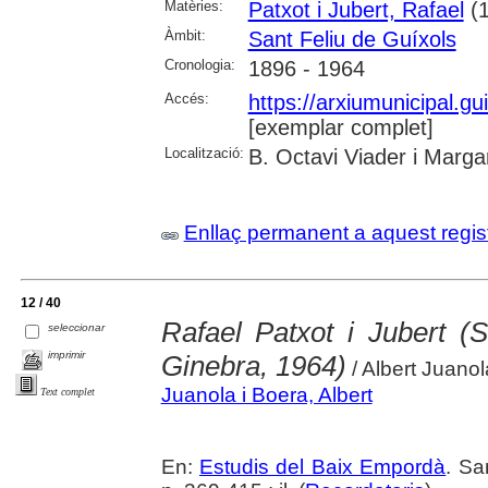
Matèries:
Patxot i Jubert, Rafael
(1
Àmbit:
Sant Feliu de Guíxols
Cronologia:
1896 - 1964
Accés:
https://arxiumunicipal.g
[exemplar complet]
Localització:
B. Octavi Viader i Margar
Enllaç permanent a aquest regis
12 / 40
Rafael Patxot i Jubert (
seleccionar
imprimir
Ginebra, 1964)
/ Albert Juano
Juanola i Boera, Albert
Text complet
En:
Estudis del Baix Empordà
. Sa