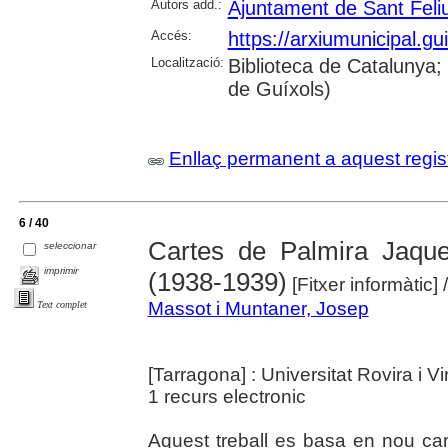
Autors add.:
Ajuntament de Sant Feli
Accés:
https://arxiumunicipal.g
Localització:
Biblioteca de Catalunya; 
de Guíxols)
Enllaç permanent a aquest regis
6 / 40
Cartes de Palmira Jaquet
seleccionar
imprimir
(1938-1939)
[Fitxer informàtic]
Massot i Muntaner, Josep
Text complet
[Tarragona] : Universitat Rovira i Vir
1 recurs electronic
Aquest treball es basa en nou car