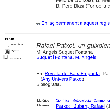
Feliu de Guíxols); B. Me
B. Pere Blasi (Torroella 
Enllaç permanent a aquest regis
16 / 40
Rafael Patxot, un guixole
seleccionar
imprimir
M. Àngels Suquet Fontana
Suquet i Fontana, M. Àngels
Text complet
En:
Revista del Baix Empordà
. Pa
il. (
Any Univers Patxot
)
Bibliografia.
Matèries:
Científics
;
Meteorologia
;
Commemor
Matèries:
Patxot i Jubert, Rafael
(1