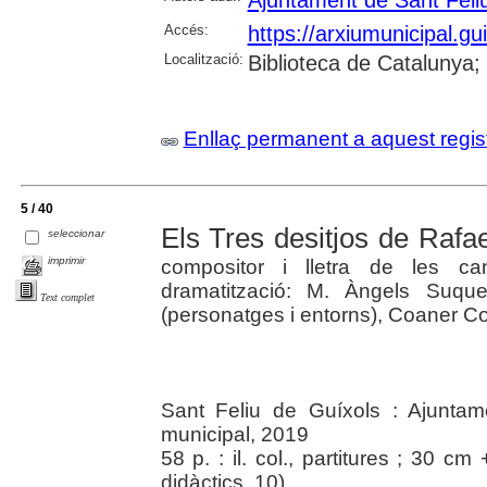
Ajuntament de Sant Feli
Accés:
https://arxiumunicipal.g
Localització:
Biblioteca de Catalunya; 
Enllaç permanent a aquest regis
5 / 40
Els Tres desitjos de Rafae
seleccionar
imprimir
compositor i lletra de les ca
dramatització: M. Àngels Suquet
Text complet
(personatges i entorns), Coaner Co
Sant Feliu de Guíxols : Ajuntam
municipal, 2019
58 p. : il. col., partitures ; 30 cm
didàctics, 10)