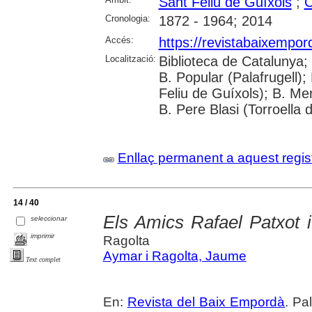
Sant Feliu de Guíxols
;
C
Cronologia:
1872 - 1964; 2014
Accés:
https://revistabaixempo
Localització:
Biblioteca de Catalunya;
B. Popular (Palafrugell);
Feliu de Guíxols); B. Me
B. Pere Blasi (Torroella 
Enllaç permanent a aquest regis
14 / 40
Els Amics Rafael Patxot 
seleccionar
imprimir
Ragolta
Aymar i Ragolta, Jaume
Text complet
En:
Revista del Baix Empordà
. Pa