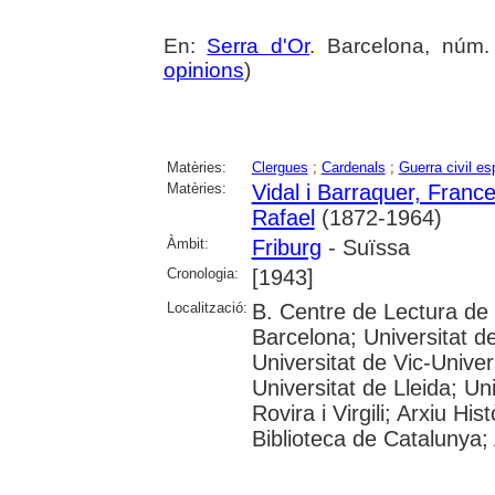
En:
Serra d'Or
. Barcelona, núm. 
opinions
)
Matèries:
Clergues
;
Cardenals
;
Guerra civil e
Matèries:
Vidal i Barraquer, Franc
Rafael
(1872-1964)
Àmbit:
Friburg
- Suïssa
Cronologia:
[1943]
Localització:
B. Centre de Lectura de
Barcelona; Universitat d
Universitat de Vic-Univer
Universitat de Lleida; U
Rovira i Virgili; Arxiu Hi
Biblioteca de Catalunya; 