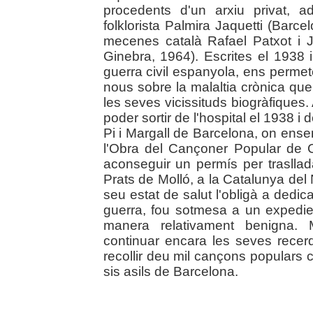
procedents d'un arxiu privat, a
folklorista Palmira Jaquetti (Barc
mecenes català Rafael Patxot i J
Ginebra, 1964). Escrites el 1938 i
guerra civil espanyola, ens permet
nous sobre la malaltia crònica que
les seves vicissituds biogràfiques
poder sortir de l'hospital el 1938 i 
Pi i Margall de Barcelona, on ens
l'Obra del Cançoner Popular de C
aconseguir un permís per traslla
Prats de Molló, a la Catalunya del
seu estat de salut l'obligà a dedi
guerra, fou sotmesa a un expedie
manera relativament benigna. M
continuar encara les seves recerq
recollir deu mil cançons populars c
sis asils de Barcelona.