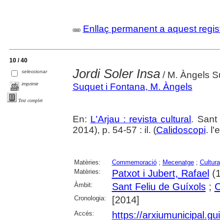
Enllaç permanent a aquest regis
10 / 40
Jordi Soler Insa
seleccionar
/ M. Àngels S
imprimir
Suquet i Fontana, M. Àngels
Text complet
En:
L'Arjau : revista cultural
. Sant
2014), p. 54-57 : il. (
Calidoscopi
. l
Matèries:
Commemoració
;
Mecenatge
;
Cultura
Matèries:
Patxot i Jubert, Rafael
(1
Àmbit:
Sant Feliu de Guíxols
;
C
Cronologia:
[2014]
Accés:
https://arxiumunicipal.g