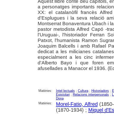
Aquest llibre conté deu capítols, en
a personatges importants relacion
XX: el catalanòfil francès Alfre
d'Esplugues i la seva relació am
Montserrat Bonaventura Ubach i l
pastor metodista Alfred Capó -tradu
l'Uruguai-, l'historiador Ferran 
Patxot, l'humanista Ramon Sugra
Joaquim Balcells i amb Rafael Pat
dedicat a les milicianes catalanes
especialment a les cinc infermer
d'Alberto Bayo i que foren emp
afusellades a Manacor el 1936. (Edi
Matèries:
Intel·lectuals
;
Cultura
;
Historiadors
;
E
Epistolari
;
Relacions interpersonals
;
L
Dona
Matèries:
Morel-Fatio, Alfred
(1850-
(1870-1934) ;
Miquel d'E