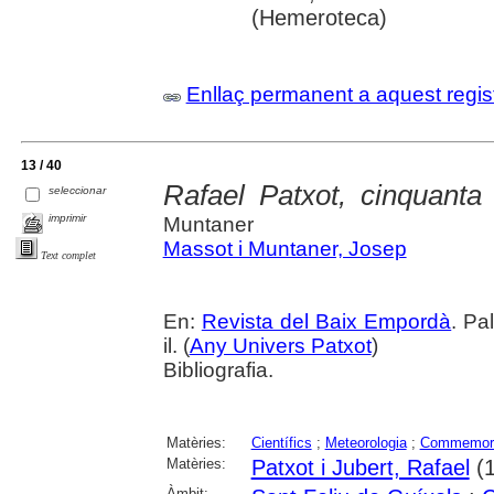
(Hemeroteca)
Enllaç permanent a aquest regis
13 / 40
Rafael Patxot, cinquanta
seleccionar
imprimir
Muntaner
Massot i Muntaner, Josep
Text complet
En:
Revista del Baix Empordà
. Pa
il. (
Any Univers Patxot
)
Bibliografia.
Matèries:
Científics
;
Meteorologia
;
Commemor
Matèries:
Patxot i Jubert, Rafael
(1
Àmbit: