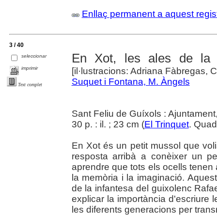
Enllaç permanent a aquest regis
3 / 40
En Xot, les ales de la
seleccionar
imprimir
[il·lustracions: Adriana Fàbregas,
Suquet i Fontana, M. Àngels
Text complet
Sant Feliu de Guíxols : Ajuntament
30 p. : il. ; 23 cm (
El Trinquet
. Quad
En Xot és un petit mussol que voli
resposta arribà a conèixer un p
aprendre que tots els ocells tenen
la memòria i la imaginació. Aques
de la infantesa del guixolenc Rafael
explicar la importància d'escriure
les diferents generacions per trans