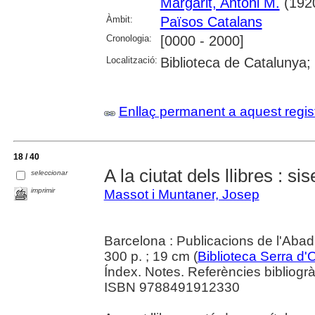
Margarit, Antoni M.
(192
Àmbit:
Països Catalans
Cronologia:
[0000 - 2000]
Localització:
Biblioteca de Catalunya;
Enllaç permanent a aquest regis
18 / 40
A la ciutat dels llibres : si
seleccionar
imprimir
Massot i Muntaner, Josep
Barcelona : Publicacions de l'Abad
300 p. ; 19 cm (
Biblioteca Serra d'
Índex. Notes. Referències bibliogrà
ISBN 9788491912330