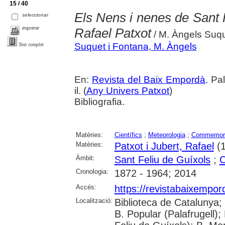
15 / 40
Els Nens i nenes de Sant
seleccionar
imprimir
Rafael Patxot
/ M. Àngels Suq
Suquet i Fontana, M. Àngels
Text complet
En:
Revista del Baix Empordà
. Pa
il. (
Any Univers Patxot
)
Bibliografia.
Matèries:
Científics
;
Meteorologia
;
Commemor
Matèries:
Patxot i Jubert, Rafael
(1
Àmbit:
Sant Feliu de Guíxols
;
C
Cronologia:
1872 - 1964; 2014
Accés:
https://revistabaixempo
Localització:
Biblioteca de Catalunya;
B. Popular (Palafrugell);