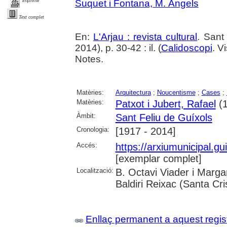
imprimir
Suquet i Fontana, M. Àngels
Text complet
En:
L'Arjau : revista cultural
. Sant
2014), p. 30-42 : il. (
Calidoscopi
. V
Notes.
Matèries:
Arquitectura
;
Noucentisme
;
Cases
;
Matèries:
Patxot i Jubert, Rafael
(1
Àmbit:
Sant Feliu de Guíxols
Cronologia:
[1917 - 2014]
Accés:
https://arxiumunicipal.g
[exemplar complet]
Localització:
B. Octavi Viader i Margar
Baldiri Reixac (Santa Cri
Enllaç permanent a aquest regis