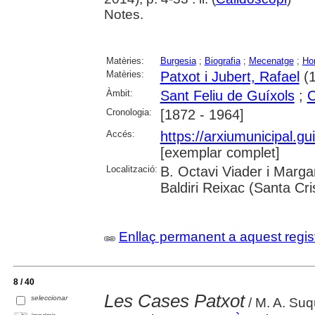
Notes.
Matèries:
Burgesia
;
Biografia
;
Mecenatge
;
Ho
Matèries:
Patxot i Jubert, Rafael
(1
Àmbit:
Sant Feliu de Guíxols
;
C
Cronologia:
[1872 - 1964]
Accés:
https://arxiumunicipal.g
[exemplar complet]
Localització:
B. Octavi Viader i Margar
Baldiri Reixac (Santa Cri
Enllaç permanent a aquest regis
8 / 40
Les Cases Patxot
seleccionar
/ M. A. Su