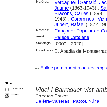
Matèries:
Verdaguer i Santaló, Jac
Jaume
(1863-1943) ;
Sa
Bracons, Carles
(1893-1
1948) ;
Coromines i Vig
Jubert, Rafael
(1872-196
Matèries:
Cançoner Popular de Ca
Àmbit:
Països Catalans
Cronologia:
[0000 - 2020]
Localització:
B. Abadia de Montserrat;
Enllaç permanent a aquest regis
20 / 40
Vidal i Barraquer vist am
seleccionar
imprimir
Carreras Patxot
Delétra-Carreras i Patxot, Núria