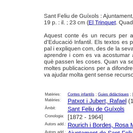
Sant Feliu de Guíxols : Ajuntament
19 p. : il. ; 23 cm (
El Trinquet
. Quad
Aquest conte és un recurs per a
d'Educació Infantil. Els textos es p
pal i expliquen com, des de la seva
aprendre i com es va acostumar a
què passen les coses. Quan va ser
moltes publicacions per a difondr
va ajudar molta gent sense recurs
Matèries:
Contes infantils
;
Guies didàctiques
;
Matèries:
Patxot i Jubert, Rafael
(1
Àmbit:
Sant Feliu de Guíxols
Cronologia:
[1872 - 1964]
Autors add.:
Rourich i Bordes, Rosa 
Autors add.: