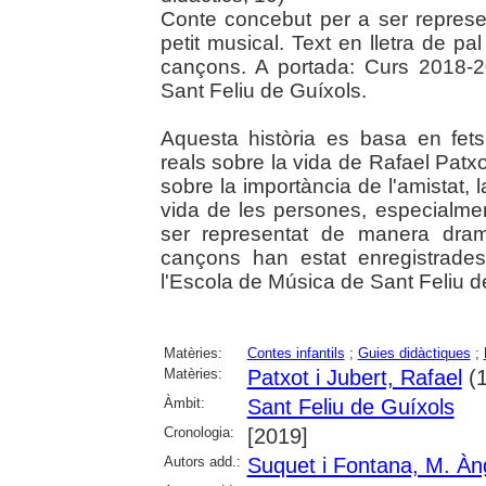
Conte concebut per a ser repres
petit musical. Text en lletra de pal 
cançons. A portada: Curs 2018-20
Sant Feliu de Guíxols.
Aquesta història es basa en fet
reals sobre la vida de Rafael Patxo
sobre la importància de l'amistat, l
vida de les persones, especialment
ser representat de manera dram
cançons han estat enregistrad
l'Escola de Música de Sant Feliu d
Matèries:
Contes infantils
;
Guies didàctiques
;
Matèries:
Patxot i Jubert, Rafael
(1
Àmbit:
Sant Feliu de Guíxols
Cronologia:
[2019]
Autors add.:
Suquet i Fontana, M. Àn