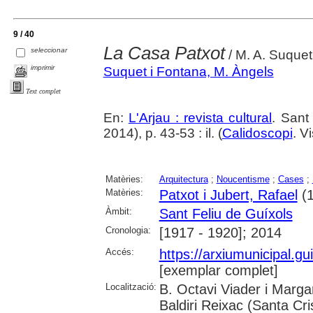
9 / 40
La Casa Patxot
seleccionar
/ M. A. Suque
imprimir
Suquet i Fontana, M. Àngels
Text complet
En:
L'Arjau : revista cultural
. Sant
2014), p. 43-53 : il. (
Calidoscopi
. Vi
Matèries:
Arquitectura
;
Noucentisme
;
Cases
;
Matèries:
Patxot i Jubert, Rafael
(1
Àmbit:
Sant Feliu de Guíxols
Cronologia:
[1917 - 1920]; 2014
Accés:
https://arxiumunicipal.g
[exemplar complet]
Localització:
B. Octavi Viader i Margar
Baldiri Reixac (Santa Cri