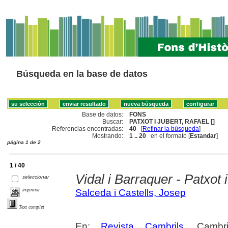
Búsqueda en la base de datos
Base de datos:
FONS
Buscar:
PATXOT I JUBERT, RAFAEL []
Referencias encontradas:
40
[
Refinar la búsqueda
]
Mostrando:
1 .. 20
en el formato [
Estandar
]
página 1 de 2
1 / 40
Vidal i Barraquer - Patxot 
seleccionar
imprimir
Salceda i Castells, Josep
Text complet
En:
Revista Cambrils
. Cambr