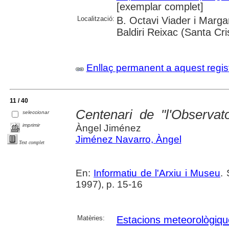
[exemplar complet]
Localització:
B. Octavi Viader i Margar
Baldiri Reixac (Santa Cri
Enllaç permanent a aquest regis
11 / 40
Centenari de "l'Observat
seleccionar
imprimir
Àngel Jiménez
Jiménez Navarro, Àngel
Text complet
En:
Informatiu de l'Arxiu i Museu
.
1997), p. 15-16
Matèries:
Estacions meteorològiqu