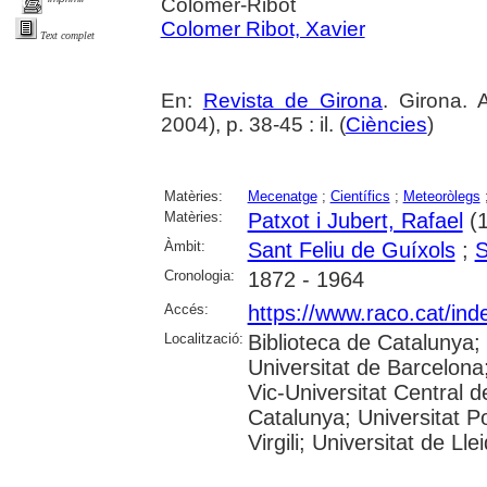
Colomer-Ribot
Colomer Ribot, Xavier
Text complet
En:
Revista de Girona
. Girona.
2004), p. 38-45 : il. (
Ciències
)
Matèries:
Mecenatge
;
Científics
;
Meteoròlegs
Matèries:
Patxot i Jubert, Rafael
(1
Àmbit:
Sant Feliu de Guíxols
;
S
Cronologia:
1872 - 1964
Accés:
https://www.raco.cat/ind
Localització:
Biblioteca de Catalunya;
Universitat de Barcelona;
Vic-Universitat Central d
Catalunya; Universitat P
Virgili; Universitat de Ll