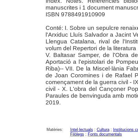
Índex. Notes. Referències bibli
manuscrites i 1 document manuscri
ISBN 9788491910909
Conté: I. Sobre un sepulcre renaixe
l'Arxiduc Lluís Salvador a Jacint V
Llengua Catalana, rival de l'Inst
volum del Repertori de la literatur
V. Baltasar Samper, de l'Obra d
Aportació a l'epistolari de Pompe
Riba)-- VII. De la Miscel·lània Fa
de Joan Coromines i de Rafael Pat
començament de la guerra civil - IX
civil - X. L'obra del Cançoner Pop
Paraules de benvinguda amb motiu 
2019.
Matèries:
Intel·lectuals
;
Cultura
;
Institucions c
Filòlegs
;
Fonts documentals