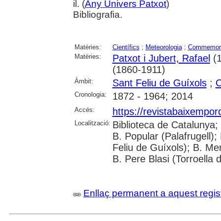
il. (
Any Univers Patxot
)
Bibliografia.
Matèries:
Científics
;
Meteorologia
;
Commemor
Matèries:
Patxot i Jubert, Rafael
(1
(1860-1911)
Àmbit:
Sant Feliu de Guíxols
;
C
Cronologia:
1872 - 1964; 2014
Accés:
https://revistabaixempo
Localització:
Biblioteca de Catalunya;
B. Popular (Palafrugell);
Feliu de Guíxols); B. Me
B. Pere Blasi (Torroella 
Enllaç permanent a aquest regis