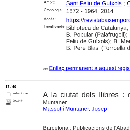
Àmbit:
Sant Feliu de Guíxols
;
C
Cronologia:
1872 - 1964; 2014
Accés:
https://revistabaixempo
Localització:
Biblioteca de Catalunya;
B. Popular (Palafrugell);
Feliu de Guíxols); B. Me
B. Pere Blasi (Torroella 
Enllaç permanent a aquest regis
17 / 40
A la ciutat dels llibres :
seleccionar
imprimir
Muntaner
Massot i Muntaner, Josep
Barcelona : Publicacions de l'Abad