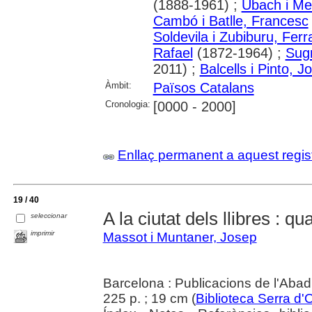
(1888-1961) ;
Ubach i Me
Cambó i Batlle, Francesc
Soldevila i Zubiburu, Ferr
Rafael
(1872-1964) ;
Sug
2011) ;
Balcells i Pinto, 
Àmbit:
Països Catalans
Cronologia:
[0000 - 2000]
Enllaç permanent a aquest regis
19 / 40
A la ciutat dels llibres : qu
seleccionar
imprimir
Massot i Muntaner, Josep
Barcelona : Publicacions de l'Abad
225 p. ; 19 cm (
Biblioteca Serra d'