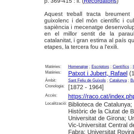
p. 369-415 : il. (
Recordatoris
)
Aquest treball tracta breument 
guixolenc i del món científic i cu
sapiència i mecenatge desenvolupa
en el millor sentit de la para
catalanitat, i gran estima al país 
etapes, la tercera fou a l'exili.
Matèries:
Homenatge
;
Escriptors
;
Científics
;
Matèries:
Patxot i Jubert, Rafael
(1
Àmbit:
Sant Feliu de Guíxols
;
Catalunya
;
B
Cronologia:
[1872 - 1964]
Accés:
https://raco.cat/index.p
Localització:
Biblioteca de Catalunya;
Històric de la Ciutat de 
Universitat de Girona; Un
Vic-Universitat Central 
Fabra; Universitat Rovira