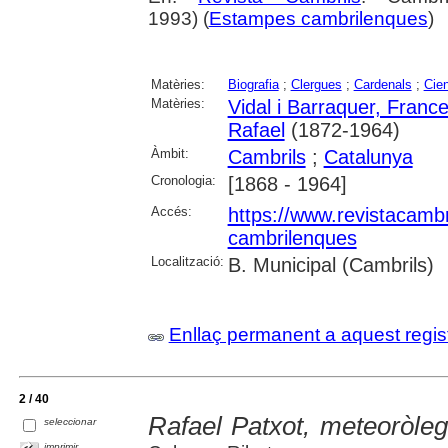
1993) (
Estampes cambrilenques
)
Matèries:
Biografia
;
Clergues
;
Cardenals
;
Cien
Matèries:
Vidal i Barraquer, Franc
Rafael
(1872-1964)
Àmbit:
Cambrils
;
Catalunya
Cronologia:
[1868 - 1964]
Accés:
https://www.revistacambr
cambrilenques
Localització:
B. Municipal (Cambrils)
Enllaç permanent a aquest regis
2 / 40
Rafael Patxot, meteoròle
seleccionar
imprimir