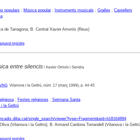
ns populars
;
Música popular
;
Instruments musicals
;
Gralles
;
Castellers
ya
ca de Tarragona; B. Central Xavier Amorós (Reus)
aquest registre
ica entre silencis
/ Xavier Orriols i Sendra
e VNG
. Vilanova i la Geltrú, núm. 17 (març 1999), p. 44-45
eligiosa
;
Festes religioses
;
Setmana Santa
i la Geltrú
rencadis.diba.cat/single_search/viewer?type=Fragment&eid=b18164894
Oliva (Vilanova i la Geltrú); B. Armand Cardona Torrandell (Vilanova i la Geltrú
aquest registre