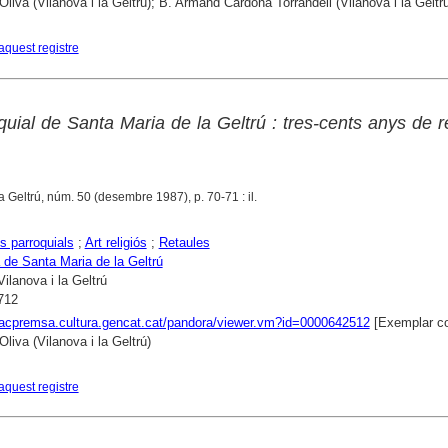
Oliva (Vilanova i la Geltrú); B. Armand Cardona Torrandell (Vilanova i la Geltrú
aquest registre
uial de Santa Maria de la Geltrú : tres-cents anys de r
la Geltrú, núm. 50 (desembre 1987), p. 70-71 : il.
s parroquials
;
Art religiós
;
Retaules
 de Santa Maria de la Geltrú
Vilanova i la Geltrú
712
xacpremsa.cultura.gencat.cat/pandora/viewer.vm?id=0000642512
[Exemplar co
liva (Vilanova i la Geltrú)
aquest registre