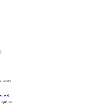
)
 i Sendra
enyes
)
'Orgue del