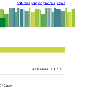
português
|
english
|
français
|
català
ir a la página
t
/ Xavier