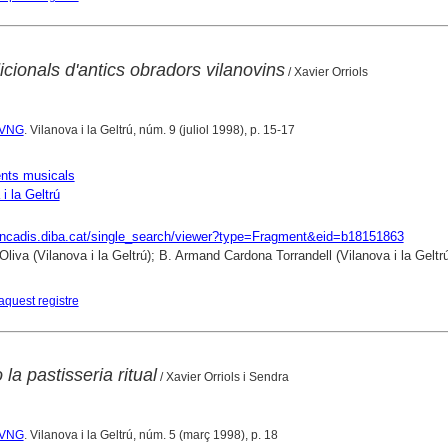
icionals d'antics obradors vilanovins
/ Xavier Orriols
e VNG
. Vilanova i la Geltrú, núm. 9 (juliol 1998), p. 15-17
nts musicals
i la Geltrú
rencadis.diba.cat/single_search/viewer?type=Fragment&eid=b18151863
Oliva (Vilanova i la Geltrú); B. Armand Cardona Torrandell (Vilanova i la Geltrú
aquest registre
la pastisseria ritual
/ Xavier Orriols i Sendra
e VNG
. Vilanova i la Geltrú, núm. 5 (març 1998), p. 18