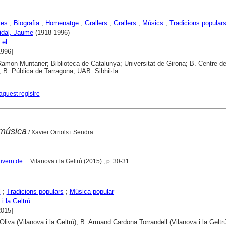
yes
;
Biografia
;
Homenatge
;
Grallers
;
Grallers
;
Músics
;
Tradicions popular
Vidal, Jaume
(1918-1996)
 el
1996]
 Ramon Muntaner; Biblioteca de Catalunya; Universitat de Girona; B. Centre d
 B. Pública de Tarragona; UAB: Sibhil·la
aquest registre
 música
/ Xavier Orriols i Sendra
ivern de...
. Vilanova i la Geltrú (2015) , p. 30-31
l
;
Tradicions populars
;
Música popular
i la Geltrú
2015]
Oliva (Vilanova i la Geltrú); B. Armand Cardona Torrandell (Vilanova i la Geltrú