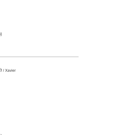
)
h
/ Xavier