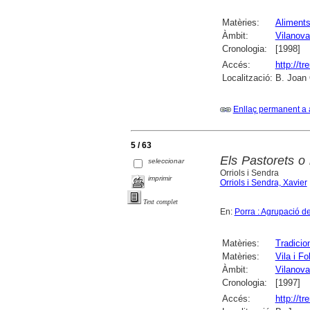
Matèries:
Aliment
Àmbit:
Vilanova 
Cronologia:
[1998]
Accés:
http://t
Localització:
B. Joan 
Enllaç permanent a 
5 / 63
Els Pastorets o 
seleccionar
Orriols i Sendra
imprimir
Orriols i Sendra, Xavier
Text complet
En:
Porra : Agrupació d
Matèries:
Tradicio
Matèries:
Vila i F
Àmbit:
Vilanova 
Cronologia:
[1997]
Accés:
http://t