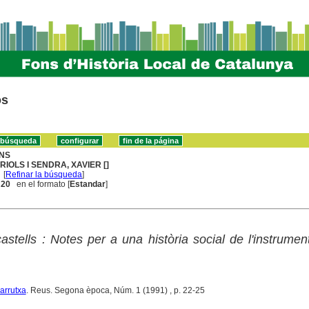
os
NS
RIOLS I SENDRA, XAVIER []
[
Refinar la búsqueda
]
. 20
en el formato [
Estandar
]
castells : Notes per a una història social de l'instrumen
Carrutxa
. Reus. Segona època, Núm. 1 (1991) , p. 22-25