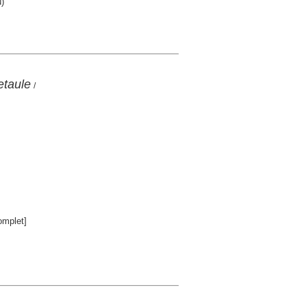
)
etaule
/
mplet]