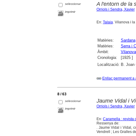
A l'entorn de la
seleccionar
Orriols i Sendra, Xavier
imprimir
En:
Talaia
. Vilanova i l
Matèries:
Sardana
Matèries:
Serra i 
Àmbit:
Vilanova 
Cronologia:
[1925 ]
Localització:
B. Joan 
Enllaç permanent a 
8 / 63
Jaume Vidal i Vid
seleccionar
Orriols i Sendra, Xavier
imprimir
En:
Caramella : revista 
Ressenya de:
. Jaume Vidal i Vidal, c
Vendrell ; Les Gralles 