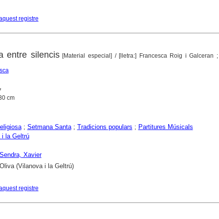
aquest registre
 entre silencis
[Material especial]
/ [lletra:] Francesca Roig i Galceran ;
esca
7
; 30 cm
eligiosa
;
Setmana Santa
;
Tradicions populars
;
Partitures Músicals
i la Geltrú
i Sendra, Xavier
liva (Vilanova i la Geltrú)
aquest registre