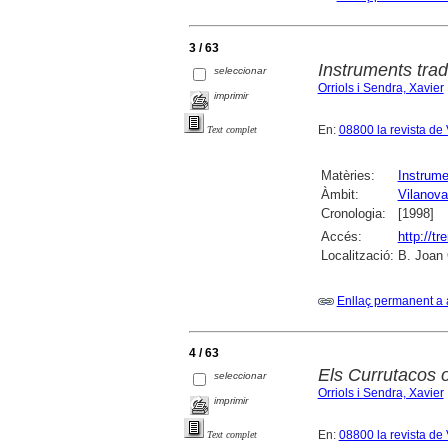
3 / 63
Instruments trad
seleccionar
Orriols i Sendra, Xavier
imprimir
En:
08800 la revista d
Text complet
Matèries:
Instrume
Àmbit:
Vilanova 
Cronologia:
[1998]
Accés:
http://t
Localització:
B. Joan 
Enllaç permanent a 
4 / 63
Els Currutacos o 
seleccionar
Orriols i Sendra, Xavier
imprimir
En:
08800 la revista d
Text complet