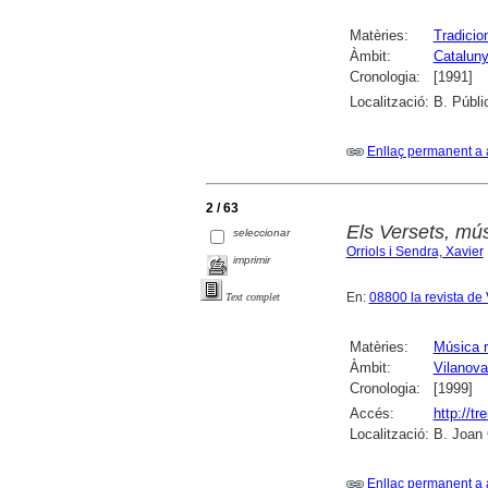
Matèries:
Tradicio
Àmbit:
Catalun
Cronologia:
[1991]
Localització:
B. Públi
Enllaç permanent a 
2 / 63
Els Versets, mús
seleccionar
Orriols i Sendra, Xavier
imprimir
En:
08800 la revista d
Text complet
Matèries:
Música r
Àmbit:
Vilanova 
Cronologia:
[1999]
Accés:
http://t
Localització:
B. Joan 
Enllaç permanent a 