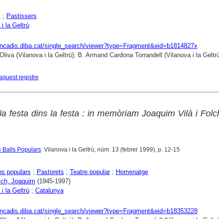
s
;
Pastissers
i la Geltrú
rencadis.diba.cat/single_search/viewer?type=Fragment&eid=b1814827x
Oliva (Vilanova i la Geltrú); B. Armand Cardona Torrandell (Vilanova i la Geltrú
aquest registre
la festa dins la festa : in memòriam Joaquim Vilà i Folc
e Balls Populars
. Vilanova i la Geltrú, núm. 13 (febrer 1999), p. 12-15
ns populars
;
Pastorets
;
Teatre popular
;
Homenatge
olch, Joaquim
(1945-1997)
i la Geltrú
;
Catalunya
rencadis.diba.cat/single_search/viewer?type=Fragment&eid=b18353228