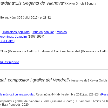
 sardana"Els Gegants de Vilanova"
/ Xavier Orriols i Sendra
a Geltrú, Núm. 305 (juliol 2015), p. 28-32
;
Tradicions populars
;
Música popular
;
Músics
Corominas, Joaquim
(1907-1957)
i la Geltrú
Oliva (Vilanova i la Geltrú); B. Armand Cardona Torrandell (Vilanova i la Geltrú
aquest registre
al, compositor i graller del Vendrell
/ [ressenya de:] Xavier Orriols
de música i cultura popular
. Reus, núm. 44 (abril-setembre 2021), p. 123-124 (
Ress
ompositor i graller del Vendrell / Jordi Quintana (Coord.). El Vendrell : Amics de l
del Baix Penedès, 2020