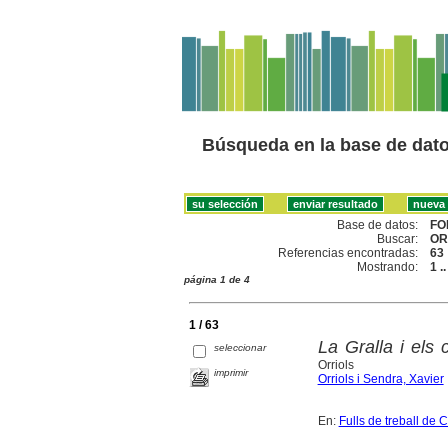
Búsqueda en la base de dat
Base de datos:
FO
Buscar:
OR
Referencias encontradas:
63
Mostrando:
1 .
página 1 de 4
1 / 63
La Gralla i els 
seleccionar
Orriols
imprimir
Orriols i Sendra, Xavier
En:
Fulls de treball de 