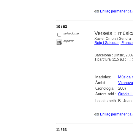
Enllaç permanent a 
10 / 63
Versets : música
seleccionar
Xavier Orriols i Sendra
imprimir
Roig i Galceran, Franc
Barcelona : Dinsic, 200
1 partitura (215 p.) : il. 
Matèries:
Música r
Àmbit:
Vilanova 
Cronologia:
2007
Autors add.:
Orriols 
Localització:
B. Joan O
Enllaç permanent a 
11 / 63