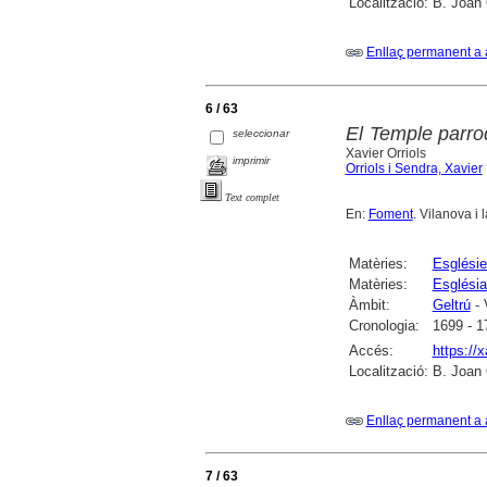
Localització:
B. Joan 
Enllaç permanent a 
6 / 63
El Temple parroq
seleccionar
Xavier Orriols
imprimir
Orriols i Sendra, Xavier
Text complet
En:
Foment
. Vilanova i 
Matèries:
Esglésie
Matèries:
Església
Àmbit:
Geltrú
- 
Cronologia:
1699 - 1
Accés:
https://
Localització:
B. Joan O
Enllaç permanent a 
7 / 63