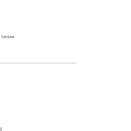
s
e Lectura
)