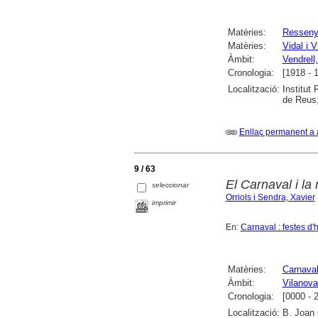
Matèries:
Ressen
Matèries:
Vidal i 
Àmbit:
Vendrell,
Cronologia:
[1918 - 
Localització:
Institut
de Reus;
Enllaç permanent a 
9 / 63
El Carnaval i la
seleccionar
Orriols i Sendra, Xavier
imprimir
En:
Carnaval : festes d'h
Matèries:
Carnava
Àmbit:
Vilanova 
Cronologia:
[0000 - 
Localització:
B. Joan 