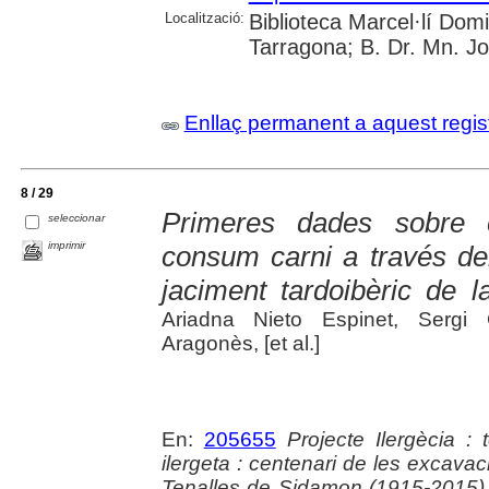
Localització:
Biblioteca Marcel·lí Dom
Tarragona; B. Dr. Mn. J
Enllaç permanent a aquest regis
8 / 29
Primeres dades sobre e
seleccionar
imprimir
consum carni a través del
jaciment tardoibèric de l
Ariadna Nieto Espinet, Sergi 
Aragonès, [et al.]
En:
205655
Projecte Ilergècia : 
ilergeta : centenari de les excavac
Tenalles de Sidamon (1915-2015) 