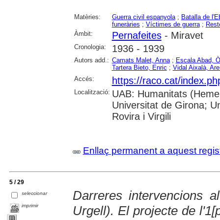
Matèries:
Guerra civil espanyola
;
Batalla de l'E
funeràries
;
Víctimes de guerra
;
Rest
Àmbit:
Pernafeites
- Miravet
Cronologia:
1936 - 1939
Autors add.:
Camats Malet, Anna
;
Escala Abad, Ò
Tartera Bieto, Enric
;
Vidal Aixalà, Are
Accés:
https://raco.cat/index.p
Localització:
UAB: Humanitats (Hemero
Universitat de Girona; U
Rovira i Virgili
Enllaç permanent a aquest regis
5 / 29
Darreres intervencions a
seleccionar
imprimir
Urgell). El projecte de l'1[