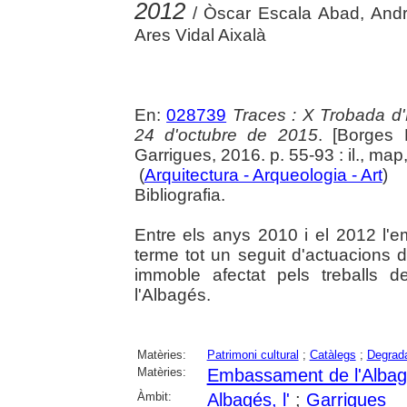
2012
/ Òscar Escala Abad, Andre
Ares Vidal Aixalà
En:
028739
Traces : X Trobada d'
24 d'octubre de 2015
. [Borges 
Garrigues, 2016. p. 55-93 : il., map,
(
Arquitectura - Arqueologia - Art
)
Bibliografia.
Entre els anys 2010 i el 2012 l'e
terme tot un seguit d'actuacions 
immoble afectat pels treballs 
l'Albagés.
Matèries:
Patrimoni cultural
;
Catàlegs
;
Degrada
Matèries:
Embassament de l'Alba
Àmbit:
Albagés, l'
;
Garrigues