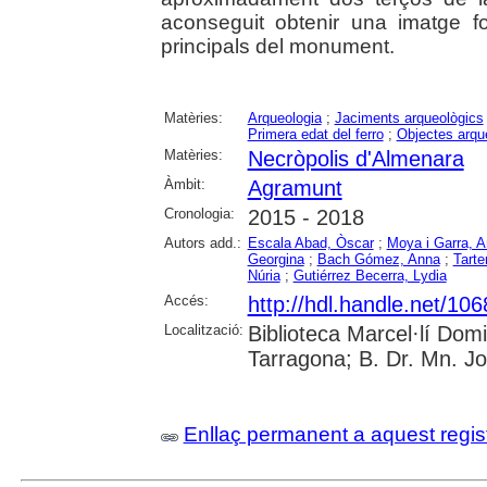
aconseguit obtenir una imatge fo
principals del monument.
Matèries:
Arqueologia
;
Jaciments arqueològics
Primera edat del ferro
;
Objectes arqu
Matèries:
Necròpolis d'Almenara
Àmbit:
Agramunt
Cronologia:
2015 - 2018
Autors add.:
Escala Abad, Òscar
;
Moya i Garra, A
Georgina
;
Bach Gómez, Anna
;
Tarte
Núria
;
Gutiérrez Becerra, Lydia
Accés:
http://hdl.handle.net/10
Localització:
Biblioteca Marcel·lí Dom
Tarragona; B. Dr. Mn. J
Enllaç permanent a aquest regis