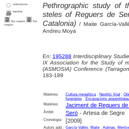
Pethrographic study of t
seleccionar
imprimir
steles of Reguers de Ser
Catalonia)
Text complet
Text
/ Maite García-Vallè
complet
Andreu Moya
En:
195288
Interdisciplinary Stud
IX Association for the Study of 
(ASMOSIA) Conference (Tarrago
183-189
Matèries:
Cultura megalítica
;
Neolític final
;
Obj
funeràries
;
Excavacions arqueològiq
Matèries:
Jaciment de Reguers de 
Àmbit:
Seró
- Artesa de Segre
Cronologia:
[2009]
Autors add.:
García Vallès, Maite
;
Aulinas, Meritxe