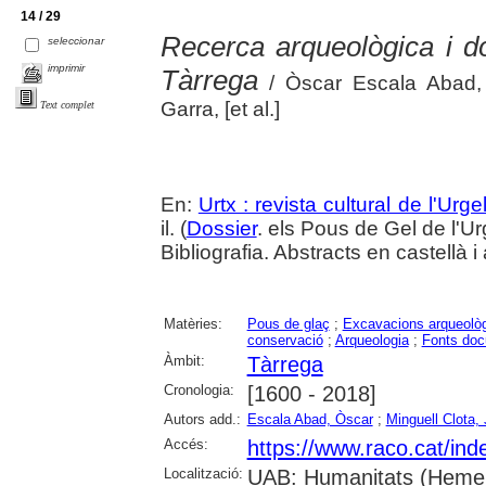
14 / 29
Recerca arqueològica i d
seleccionar
imprimir
Tàrrega
/ Òscar Escala Abad, 
Garra, [et al.]
Text complet
En:
Urtx : revista cultural de l'Urgel
il. (
Dossier
. els Pous de Gel de l'Ur
Bibliografia. Abstracts en castellà i
Matèries:
Pous de glaç
;
Excavacions arqueolò
conservació
;
Arqueologia
;
Fonts doc
Àmbit:
Tàrrega
Cronologia:
[1600 - 2018]
Autors add.:
Escala Abad, Òscar
;
Minguell Clota, 
Accés:
https://www.raco.cat/ind
Localització:
UAB: Humanitats (Hemero