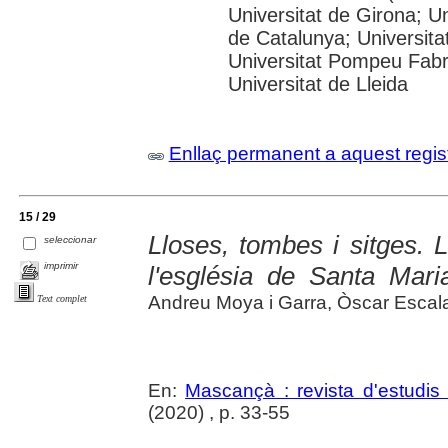
Universitat de Girona; Un
de Catalunya; Universita
Universitat Pompeu Fabra;
Universitat de Lleida
Enllaç permanent a aquest regis
15 / 29
Lloses, tombes i sitges. 
seleccionar
imprimir
l'església de Santa Mari
Andreu Moya i Garra, Òscar Escala A
Text complet
En:
Mascançà : revista d'estudis 
(2020) , p. 33-55