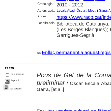
Cronologia:
2010 - 2012
Autors add.:
Escala Abad, Òscar
;
Moya i Garra, A
Accés:
https://www.raco.cat/ind
Localització:
Biblioteca de Catalunya; 
(Les Borges Blanques); B
Garrigues-Segrià
Enllaç permanent a aquest regis
13 / 29
Pous de Gel de la Comarc
seleccionar
imprimir
preliminar
/ Òscar Escala Abad
Garra, [et al.]
Text complet