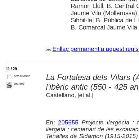
Ramon Llull; B. Central
Jaume Vila (Mollerussa)
Sibhil·la; B. Pública de 
B. Comarcal Jaume Vila 
Enllaç permanent a aquest regis
11 / 29
La Fortalesa dels Vilars (
seleccionar
imprimir
l'ibèric antic (550 - 425 an
Castellano, [et al.]
En:
205655
Projecte Ilergècia : 
ilergeta : centenari de les excavac
Tenalles de Sidamon (1915-2015) 