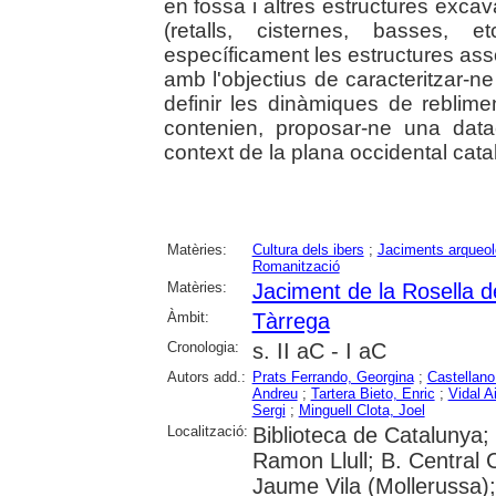
en fossa i altres estructures excav
(retalls, cisternes, basses, e
específicament les estructures a
amb l'objectius de caracteritzar-ne
definir les dinàmiques de reblimen
contenien, proposar-ne una datac
context de la plana occidental catal
Matèries:
Cultura dels ibers
;
Jaciments arqueol
Romanització
Matèries:
Jaciment de la Rosella 
Àmbit:
Tàrrega
Cronologia:
s. II aC - I aC
Autors add.:
Prats Ferrando, Georgina
;
Castellano
Andreu
;
Tartera Bieto, Enric
;
Vidal A
Sergi
;
Minguell Clota, Joel
Localització:
Biblioteca de Catalunya; 
Ramon Llull; B. Central
Jaume Vila (Mollerussa)