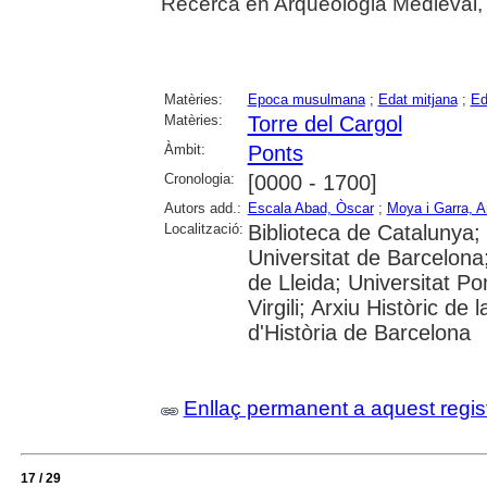
Recerca en Arqueologia Medieval,
Matèries:
Epoca musulmana
;
Edat mitjana
;
Ed
Matèries:
Torre del Cargol
Àmbit:
Ponts
Cronologia:
[0000 - 1700]
Autors add.:
Escala Abad, Òscar
;
Moya i Garra, A
Localització:
Biblioteca de Catalunya;
Universitat de Barcelona;
de Lleida; Universitat P
Virgili; Arxiu Històric d
d'Història de Barcelona
Enllaç permanent a aquest regis
17 / 29