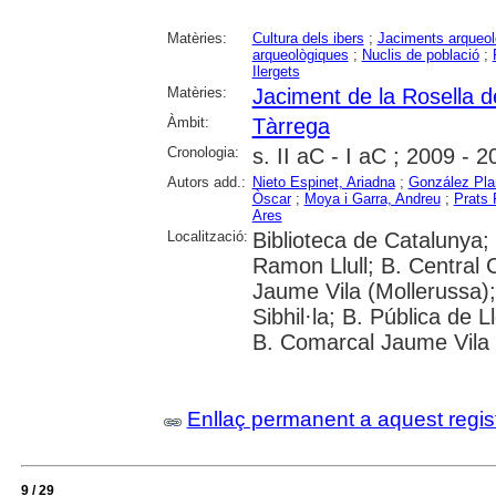
Matèries:
Cultura dels ibers
;
Jaciments arqueol
arqueològiques
;
Nuclis de població
;
Ilergets
Matèries:
Jaciment de la Rosella 
Àmbit:
Tàrrega
Cronologia:
s. II aC - I aC ; 2009 - 
Autors add.:
Nieto Espinet, Ariadna
;
González Pla
Òscar
;
Moya i Garra, Andreu
;
Prats 
Ares
Localització:
Biblioteca de Catalunya; 
Ramon Llull; B. Central
Jaume Vila (Mollerussa)
Sibhil·la; B. Pública de 
B. Comarcal Jaume Vila 
Enllaç permanent a aquest regis
9 / 29