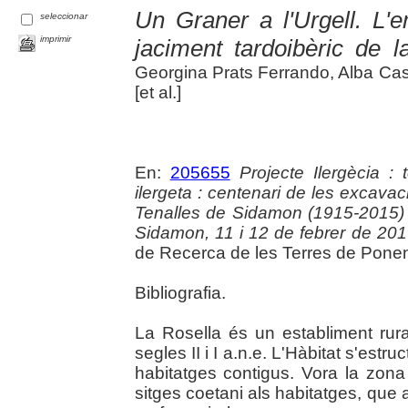
Un Graner a l'Urgell. L
seleccionar
imprimir
jaciment tardoibèric de l
Georgina Prats Ferrando, Alba Ca
[et al.]
En:
205655
Projecte Ilergècia : 
ilergeta : centenari de les excavac
Tenalles de Sidamon (1915-2015) 
Sidamon, 11 i 12 de febrer de 20
de Recerca de les Terres de Ponent,
Bibliografia.
La Rosella és un establiment rura
segles II i I a.n.e. L'Hàbitat s'est
habitatges contigus. Vora la zon
sitges coetani als habitatges, qu