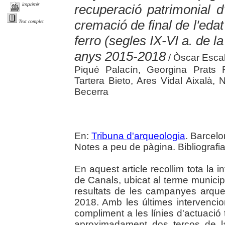
imprimir
recuperació patrimonial d
cremació de final de l'edat
Text complet
ferro (segles IX-VI a. de la
anys 2015-2018
/ Òscar Esca
Piqué Palacín, Georgina Prats
Tartera Bieto, Ares Vidal Aixalà, 
Becerra
En:
Tribuna d'arqueologia
. Barcelo
Notes a peu de pàgina. Bibliografia
En aquest article recollim tota la 
de Canals, ubicat al terme municipa
resultats de les campanyes arque
2018. Amb les últimes intervenci
compliment a les línies d'actuació 
aproximadament dos terços de la s