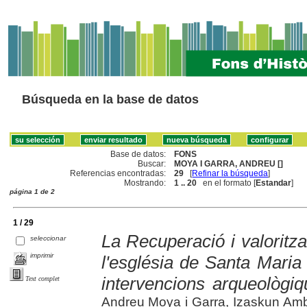
Búsqueda en la base de datos
Base de datos:
FONS
Buscar:
MOYA I GARRA, ANDREU []
Referencias encontradas:
29
[
Refinar la búsqueda
]
Mostrando:
1 .. 20
en el formato [
Estandar
]
página 1 de 2
1 / 29
La Recuperació i valoritza
seleccionar
imprimir
l'església de Santa Maria 
intervencions arqueològi
Text complet
Andreu Moya i Garra, Izaskun Ambr