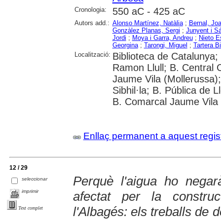
Cronologia:
550 aC - 425 aC
Autors add.:
Alonso Martínez, Natàlia
;
Bernal, Jo
Gonzàlez Planas, Sergi
;
Junyent i S
Jordi
;
Moya i Garra, Andreu
;
Nieto E
Georgina
;
Tarongi, Miguel
;
Tartera Bi
Localització:
Biblioteca de Catalunya; 
Ramon Llull; B. Central
Jaume Vila (Mollerussa)
Sibhil·la; B. Pública de 
B. Comarcal Jaume Vila 
Enllaç permanent a aquest regis
12 / 29
Perquè l'aigua ho negarà 
seleccionar
imprimir
afectat per la constr
l'Albagés: els treballs de
Text complet