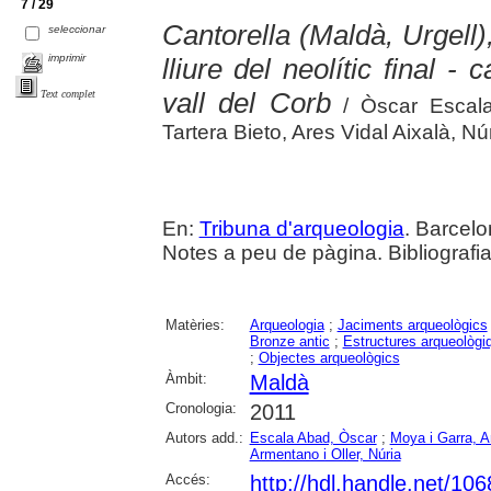
7 / 29
Cantorella (Maldà, Urgell)
seleccionar
imprimir
lliure del neolític final - 
vall del Corb
Text complet
/ Òscar Escala
Tartera Bieto, Ares Vidal Aixalà, N
En:
Tribuna d'arqueologia
. Barcelo
Notes a peu de pàgina. Bibliografia
Matèries:
Arqueologia
;
Jaciments arqueològics
Bronze antic
;
Estructures arqueològi
;
Objectes arqueològics
Àmbit:
Maldà
Cronologia:
2011
Autors add.:
Escala Abad, Òscar
;
Moya i Garra, A
Armentano i Oller, Núria
Accés:
http://hdl.handle.net/10