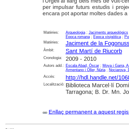
l'Urgell al llarg dels més de vuit-
per impulsar futurs estudis i proj
encara pot aportar moltes dades a 
Matèries:
Arqueologia
;
Jaciments arqueològics
Epoca romana
;
Epoca visigòtica
;
Po
Matèries:
Jaciment de la Fogonus
Àmbit:
Sant Martí de Riucorb
Cronologia:
2009 - 2010
Autors add.:
Escala Abad, Òscar
;
Moya i Garra, A
Armentano i Oller, Núria
;
Nociarova, 
Accés:
http://hdl.handle.net/10
Localització:
Biblioteca Marcel·lí Dom
Tarragona; B. Dr. Mn. J
Enllaç permanent a aquest regis