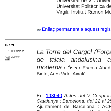
Universitat de Vic-Univer
Universitat Politècnica d
Virgili; Institut Ramon M
Enllaç permanent a aquest regis
16 / 29
La Torre del Cargol (Forç
seleccionar
imprimir
de talaia andalusina 
moderna
/ Óscar Escala Abad,
Bieto, Ares Vidal Aixalà
En:
193940
Actes del V Congrés
Catalunya : Barcelona, del 22 al 2
Ajuntament de Barcelona : ACR