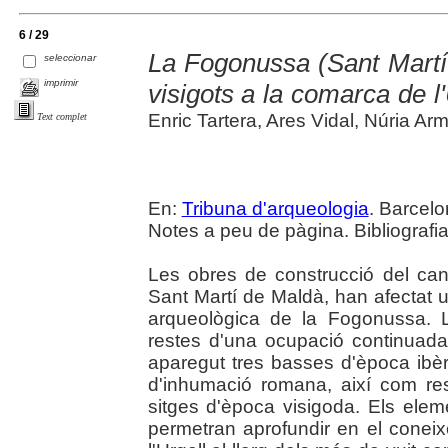
6 / 29
La Fogonussa (Sant Martí 
seleccionar
imprimir
visigots a la comarca de l'
Enric Tartera, Ares Vidal, Núria A
Text complet
En:
Tribuna d'arqueologia
. Barcelo
Notes a peu de pàgina. Bibliografia
Les obres de construcció del can
Sant Martí de Maldà, han afectat un
arqueològica de la Fogonussa. L
restes d'una ocupació continuada 
aparegut tres basses d'època ibèr
d'inhumació romana, així com r
sitges d'època visigoda. Els el
permetran aprofundir en el conei