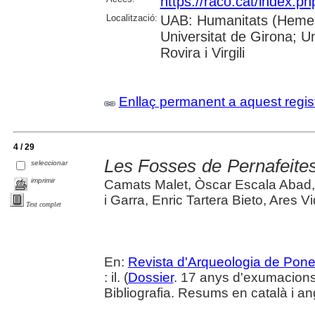
https://raco.cat/index.p
Localització:
UAB: Humanitats (Hemero
Universitat de Girona; U
Rovira i Virgili
Enllaç permanent a aquest regis
4 / 29
Les Fosses de Pernafeites 
seleccionar
imprimir
Camats Malet, Òscar Escala Abad
i Garra, Enric Tartera Bieto, Ares Vi
Text complet
En:
Revista d'Arqueologia de Pone
: il. (
Dossier
. 17 anys d'exumacion
Bibliografia. Resums en català i an