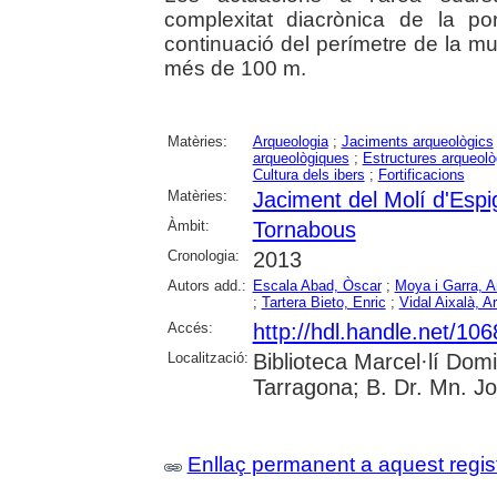
complexitat diacrònica de la port
continuació del perímetre de la mura
més de 100 m.
Matèries:
Arqueologia
;
Jaciments arqueològics
arqueològiques
;
Estructures arqueol
Cultura dels ibers
;
Fortificacions
Matèries:
Jaciment del Molí d'Esp
Àmbit:
Tornabous
Cronologia:
2013
Autors add.:
Escala Abad, Òscar
;
Moya i Garra, A
;
Tartera Bieto, Enric
;
Vidal Aixalà, A
Accés:
http://hdl.handle.net/10
Localització:
Biblioteca Marcel·lí Dom
Tarragona; B. Dr. Mn. J
Enllaç permanent a aquest regis