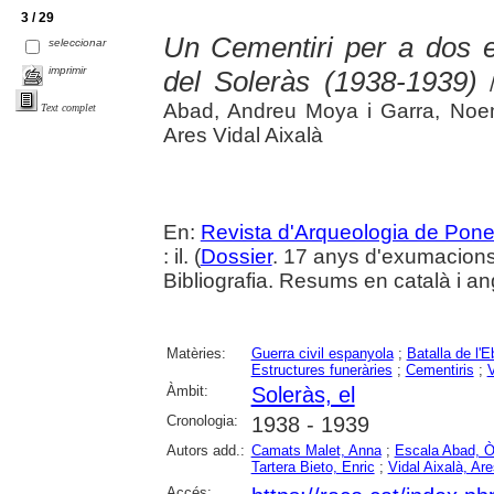
3 / 29
Un Cementiri per a dos e
seleccionar
imprimir
del Soleràs (1938-1939)
/
Abad, Andreu Moya i Garra, Noemí
Text complet
Ares Vidal Aixalà
En:
Revista d'Arqueologia de Pone
: il. (
Dossier
. 17 anys d'exumacion
Bibliografia. Resums en català i an
Matèries:
Guerra civil espanyola
;
Batalla de l'E
Estructures funeràries
;
Cementiris
;
V
Àmbit:
Soleràs, el
Cronologia:
1938 - 1939
Autors add.:
Camats Malet, Anna
;
Escala Abad, Ò
Tartera Bieto, Enric
;
Vidal Aixalà, Are
Accés: