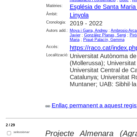
Matèries:
Església de Santa Maria 
Àmbit:
Linyola
Cronologia:
2019 - 2022
Autors add.:
Moya i Garra, Andreu
;
Ambrosio Arca
Javier
;
González Planas, Sergi
;
Piró
Maria
;
Piqué Palacín, Gemma
Accés:
https://raco.cat/index.
Localització:
Universitat Autònoma de
(Mollerussa); Universitat
Universitat Central de Ca
Catalunya; Universitat Rov
Muntaner; UAB: Sibhil·la
Enllaç permanent a aquest regis
2 / 29
Projecte Almenara (Agr
seleccionar