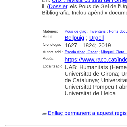
En:
Urtx : revista cultural de l'Urgel
il. (
Dossier
. els Pous de Gel de l'Ur
Bibliografia. Inclou apèndix docume
Matèries:
Pous de glaç
;
Inventaris
;
Fonts doc
Àmbit:
Bellpuig
;
Urgell
Cronologia:
1627 - 1824; 2019
Autors add.:
Escala Abad, Òscar
;
Minguell Clota, 
Accés:
https://www.raco.cat/ind
Localització:
UAB: Humanitats (Hemero
Universitat de Girona; Un
de Catalunya; Universita
Universitat Pompeu Fabra;
Universitat de Lleida
Enllaç permanent a aquest regis