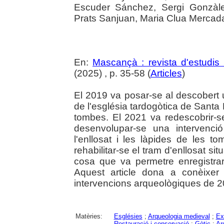
Escuder Sánchez, Sergi Gonzàle
Prats Sanjuan, Maria Clua Mercad
En:
Mascançà : revista d'estudis 
(2025) , p. 35-58 (
Articles
)
El 2019 va posar-se al descobert u
de l'església tardogòtica de Santa 
tombes. El 2021 va redescobrir-s
desenvolupar-se una intervenci
l'enllosat i les làpides de les 
rehabilitar-se el tram d'enllosat situ
cosa que va permetre enregistra
Aquest article dona a conèixer 
intervencions arqueològiques de 2
Matèries:
Esglésies
;
Arqueologia medieval
;
Ex
Restauració i conservació
;
Gòtic
;
Ar