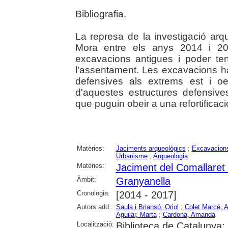
Bibliografia.
La represa de la investigació arq
Mora entre els anys 2014 i 20
excavacions antigues i poder ten
l'assentament. Les excavacions h
defensives als extrems est i oe
d'aquestes estructures defensives
que puguin obeir a una refortificac
Matèries:
Jaciments arqueològics
;
Excavacions
Urbanisme
;
Arqueologia
Matèries:
Jaciment del Comallaret 
Àmbit:
Granyanella
Cronologia:
[2014 - 2017]
Autors add.:
Saula i Briansó, Oriol
;
Colet Marcé, 
Aguilar, Marta
;
Cardona, Amanda
Localització:
Biblioteca de Catalunya; 