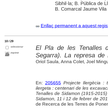
Sibhil·la; B. Pública de 
B. Comarcal Jaume Vila 
Enllaç permanent a aquest regis
10 / 29
El Pla de les Tenalles 
seleccionar
imprimir
Segarra). La represa de 
Oriol Saula, Anna Colet, Joel Minguel
En:
205655
Projecte Ilergècia : 
ilergeta : centenari de les excavac
Tenalles de Sidamon (1915-2015) 
Sidamon, 11 i 12 de febrer de 20
de Recerca de les Terres de Ponent