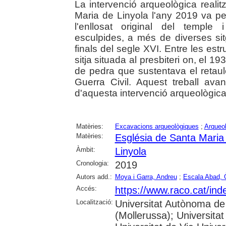
La intervenció arqueològica realitz
Maria de Linyola l'any 2019 va p
l'enllosat original del temple
esculpides, a més de diverses sit
finals del segle XVI. Entre les e
sitja situada al presbiteri on, el 1
de pedra que sustentava el retaule 
Guerra Civil. Aquest treball ava
d'aquesta intervenció arqueològica
Matèries:
Excavacions arqueològiques
;
Arqueol
Matèries:
Església de Santa Maria 
Àmbit:
Linyola
Cronologia:
2019
Autors add.:
Moya i Garra, Andreu
;
Escala Abad, 
Accés:
https://www.raco.cat/in
Localització:
Universitat Autònoma de
(Mollerussa); Universitat