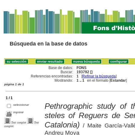
Búsqueda en la base de datos
Base de datos:
FONS
Buscar:
193792 []
Referencias encontradas:
1
[
Refinar la búsqueda
]
Mostrando:
1 .. 1
en el formato [
Estandar
]
página 1 de 1
1 / 1
Pethrographic study of t
seleccionar
imprimir
steles of Reguers de Ser
Catalonia)
Text complet
Text
/ Maite García-Vallè
complet
Andreu Moya