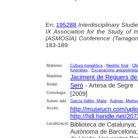
En:
195288
Interdisciplinary Stud
IX Association for the Study of 
(ASMOSIA) Conference (Tarrago
183-189
Matèries:
Cultura megalítica
;
Neolític final
;
Obj
funeràries
;
Excavacions arqueològiq
Matèries:
Jaciment de Reguers de 
Àmbit:
Seró
- Artesa de Segre
Cronologia:
[2009]
Autors add.:
García Vallès, Maite
;
Aulinas, Meritxe
Accés:
http://museucn.com/upl
http://hdl.handle.net/20
Localització:
Biblioteca de Catalunya;
Autònoma de Barcelona; U