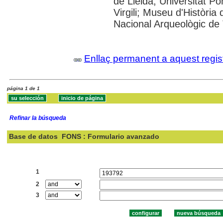
de Lleida; Universitat P
Virgili; Museu d'Històri
Nacional Arqueològic de
Enllaç permanent a aquest regis
página 1 de 1
Refinar la búsqueda
Base de datos
FONS : Formulario avanzado
Buscar:
1
2
3