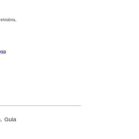
ehistòria,
ogia
a. Guia