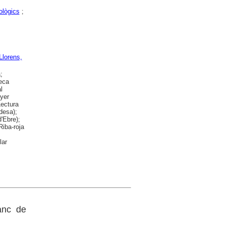
ològics
;
Llorens,
;
teca
l
nyer
Lectura
desa);
'Ebre);
Riba-roja
lar
ranc de