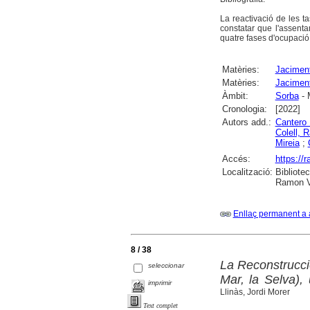
La reactivació de les t
constatar que l'assenta
quatre fases d'ocupació
Matèries:
Jaciment
Matèries:
Jaciment
Àmbit:
Sorba
- 
Cronologia:
[2022]
Autors add.:
Cantero 
Colell, 
Mireia
;
Accés:
https://
Localització:
Bibliote
Ramon Vi
Enllaç permanent a 
8 / 38
La Reconstrucci
seleccionar
Mar, la Selva),
imprimir
Llinàs, Jordi Morer
Text complet