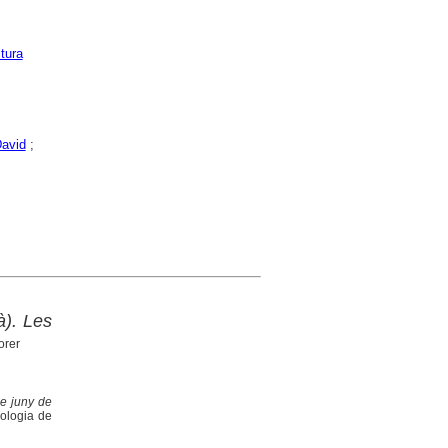
tura
David
;
à). Les
orer
e juny de
eologia de