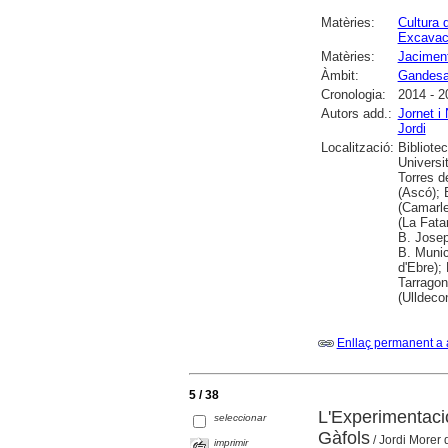
Matèries:
Cultura 
Excavac
Matèries:
Jaciment
Àmbit:
Gandes
Cronologia:
2014 - 2
Autors add.:
Jornet i 
Jordi
Localització:
Bibliote
Universit
Torres de
(Ascó); 
(Camarle
(La Fata
B. Josep
B. Munic
d'Ebre);
Tarragon
(Ulldeco
Enllaç permanent a 
5 / 38
L'Experimentaci
seleccionar
Gàfols
/ Jordi Morer 
imprimir