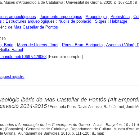
a, Museu d'Arqueologia de Catalunya : Universitat de Girona, 2020. p. 107-110 : il
ions arqueològiques
;
Jaciments arqueològics
;
Arqueologia
;
Prehistòria
;
Cul
s
;
Estructures arqueològiques
;
Nuclis de població
;
Sitges
;
Habitatge
bèric de Mas Castellar de Pontós
019
n, Borja
;
Morer de Llorens, Jordi
;
Pons i Brun, Enriqueta
;
Asensio i Vilaró, 
Niella, Rafael
dl.handle.net/10687/428063
[Exemplar complet]
aquest registre
eològic ibèric de Mas Castellar de Pontós (Alt Empord
cavació 2014-2015
/ Enriqueta Pons, David Asensio, Rafel Jornet, Jordi M
Jornades d'Arqueologia de les Comarques de Girona : Actes : Banyoles, 10 i 11 d
na ; [Banyoles] : Generalitat de Catalunya, Departament de Cultura, Museu d'Arqu
de Girona : Ajuntament de Banyoles, 2016. p. 111-120 : il., map