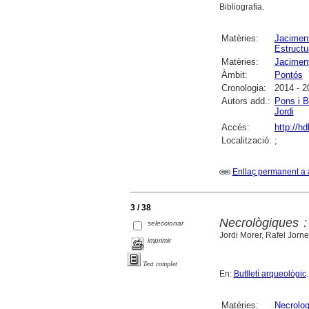
Bibliografia.
Matèries:
Jaciment
Estructu
Matèries:
Jaciment
Àmbit:
Pontós
Cronologia:
2014 - 2
Autors add.:
Pons i B
Jordi
Accés:
http://h
Localització:
;
Enllaç permanent a 
3 / 38
Necrològiques 
seleccionar
Jordi Morer, Rafel Jorn
imprimir
Text complet
En:
Butlletí arqueològic
Matèries:
Necrolog