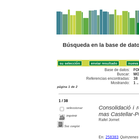
Búsqueda en la base de dat
Base de datos:
FO
Buscar:
MO
Referencias encontradas:
38
Mostrando:
1 .
página 1 de 2
1 / 38
Consolidació i 
seleccionar
mas Castellar-P
imprimir
Rafel Jornet
Text complet
En:
258383
Quinzenes 