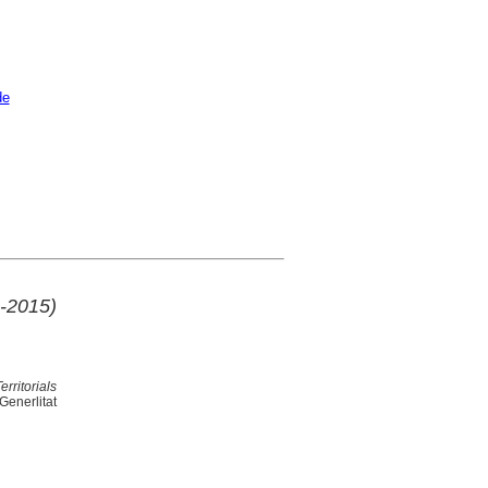
de
4-2015)
rritorials
Generlitat