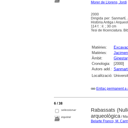
Morer de Llorens, Jordi
2000
Dirigida per: Sanmartí,
Història Antiga i Arqueo
114 f. : il. ; 30 cm
Tesi de llicenciatura. Bib
Matèries:
Excavac
Matèries:
Jaciment
Àmbit:
Ginestar
Cronologia:
[2000]
Autors add.:
Sanmartí
Localització:
Universi
Enllaç permanent a 
6 / 38
Rabassats (Null
seleccionar
arqueològica
/ Ma
imprimir
Belarte Franco, M. Car