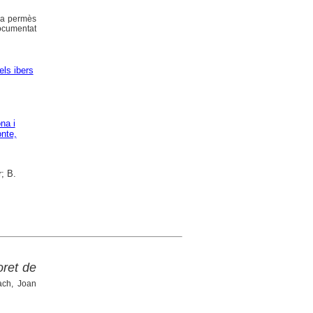
 ha permès
documentat
els ibers
na i
nte,
; B.
oret de
ach, Joan