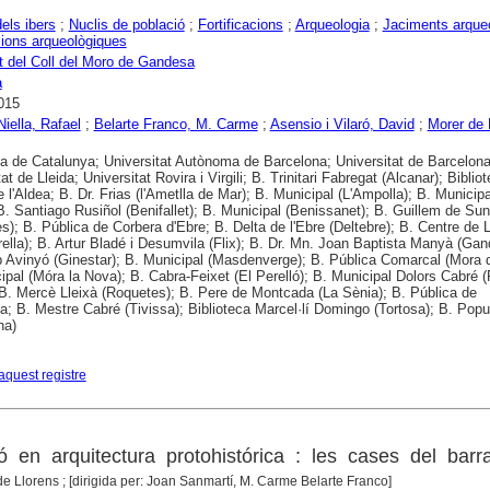
dels ibers
;
Nuclis de població
;
Fortificacions
;
Arqueologia
;
Jaciments arque
ions arqueològiques
 del Coll del Moro de Gandesa
a
015
Niella, Rafael
;
Belarte Franco, M. Carme
;
Asensio i Vilaró, David
;
Morer de 
ca de Catalunya; Universitat Autònoma de Barcelona; Universitat de Barcelona
at de Lleida; Universitat Rovira i Virgili; B. Trinitari Fabregat (Alcanar); Biblio
 l'Aldea; B. Dr. Frias (l'Ametlla de Mar); B. Municipal (L'Ampolla); B. Municipa
B. Santiago Rusiñol (Benifallet); B. Municipal (Benissanet); B. Guillem de Su
s); B. Pública de Corbera d'Ebre; B. Delta de l'Ebre (Deltebre); B. Centre de 
rella); B. Artur Bladé i Desumvila (Flix); B. Dr. Mn. Joan Baptista Manyà (Gan
 Avinyó (Ginestar); B. Municipal (Masdenverge); B. Pública Comarcal (Mora d
ipal (Móra la Nova); B. Cabra-Feixet (El Perelló); B. Municipal Dolors Cabré (
 B. Mercè Lleixà (Roquetes); B. Pere de Montcada (La Sènia); B. Pública de
a; B. Mestre Cabré (Tivissa); Biblioteca Marcel·lí Domingo (Tortosa); B. Popu
na)
aquest registre
ó en arquitectura protohistórica : les cases del bar
de Llorens ; [dirigida per: Joan Sanmartí, M. Carme Belarte Franco]