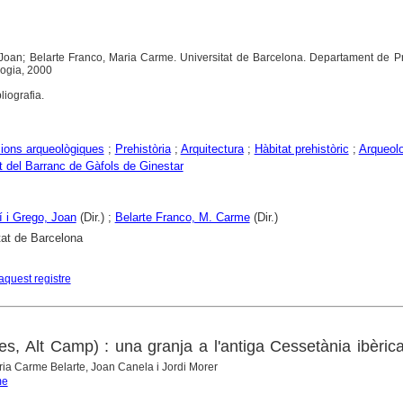
 Joan; Belarte Franco, Maria Carme. Universitat de Barcelona. Departament de Pr
logia, 2000
liografia.
ions arqueològiques
;
Prehistòria
;
Arquitectura
;
Hàbitat prehistòric
;
Arqueol
 del Barranc de Gàfols de Ginestar
 i Grego, Joan
(Dir.) ;
Belarte Franco, M. Carme
(Dir.)
tat de Barcelona
aquest registre
es, Alt Camp) : una granja a l'antiga Cessetània ibèric
ria Carme Belarte, Joan Canela i Jordi Morer
me