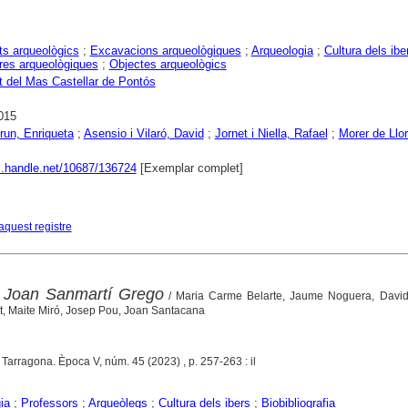
s arqueològics
;
Excavacions arqueològiques
;
Arqueologia
;
Cultura dels ibe
res arqueològiques
;
Objectes arqueològics
 del Mas Castellar de Pontós
015
run, Enriqueta
;
Asensio i Vilaró, David
;
Jornet i Niella, Rafael
;
Morer de Llo
dl.handle.net/10687/136724
[Exemplar complet]
aquest registre
: Joan Sanmartí Grego
/ Maria Carme Belarte, Jaume Noguera, David
et, Maite Miró, Josep Pou, Joan Santacana
. Tarragona. Època V, núm. 45 (2023) , p. 257-263 : il
ia
;
Professors
;
Arqueòlegs
;
Cultura dels ibers
;
Biobibliografia