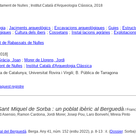
tament de Nulles ; Institut Català d'Arqueologia Clàssica, 2018
gia
;
Jaciments arqueològics
;
Excavacions arqueològiques
;
Guies
;
Estruct
giques
;
Cultura dels ibers
;
Cossetans
;
Instal·lacions agràries
;
Explotacion
 de Rabassats de Nulles
2018]
ràcia, Joan
;
Morer de Llorens, Jordi
nt de Nulles
;
Institut Català d'Arqueologia Clàssica
ca de Catalunya; Universitat Rovira i Virgili; B. Pública de Tarragona
aquest registre
Sant Miquel de Sorba : un poblat ibèric al Berguedà
/ Franc
id Asensio, Ramon Cardona, Jordi Morer, Josep Pou, Laro Bonvehí, Mireia Pinto
ural del Berguedà
. Berga. Any 41, núm. 152 (estiu 2022), p. 8-13 : il. (
Dossier
. Sorba