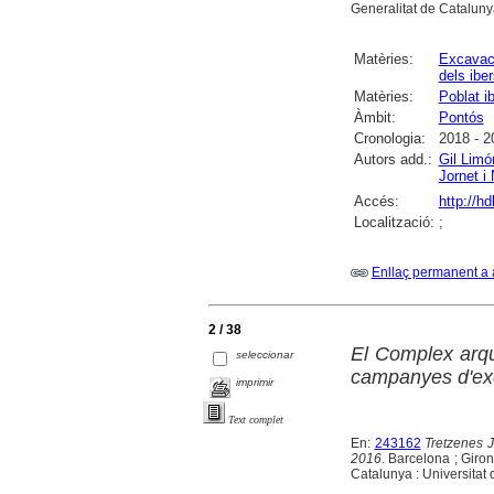
Generalitat de Cataluny
Matèries:
Excavac
dels iber
Matèries:
Poblat i
Àmbit:
Pontós
Cronologia:
2018 - 2
Autors add.:
Gil Limó
Jornet i 
Accés:
http://h
Localització:
;
Enllaç permanent a 
2 / 38
El Complex arqu
seleccionar
campanyes d'ex
imprimir
Text complet
En:
243162
Tretzenes 
2016
. Barcelona ; Giro
Catalunya : Universitat 