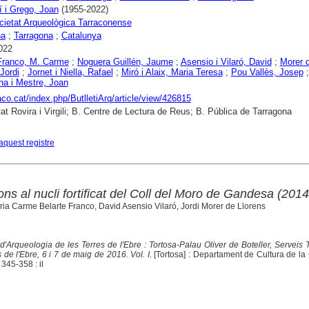
 i Grego, Joan
(1955-2022)
cietat Arqueològica Tarraconense
na
;
Tarragona
;
Catalunya
022
Franco, M. Carme
;
Noguera Guillén, Jaume
;
Asensio i Vilaró, David
;
Morer 
Jordi
;
Jornet i Niella, Rafael
;
Miró i Alaix, Maria Teresa
;
Pou Vallès, Josep
;
a i Mestre, Joan
raco.cat/index.php/ButlletiArq/article/view/426815
tat Rovira i Virgili; B. Centre de Lectura de Reus; B. Pública de Tarragona
aquest registre
s al nucli fortificat del Coll del Moro de Gandesa (201
aria Carme Belarte Franco, David Asensio Vilaró, Jordi Morer de Llorens
d'Arqueologia de les Terres de l'Ebre : Tortosa-Palau Oliver de Boteller, Serveis Te
 de l'Ebre, 6 i 7 de maig de 2016. Vol. I
. [Tortosa] : Departament de Cultura de la 
345-358 : il