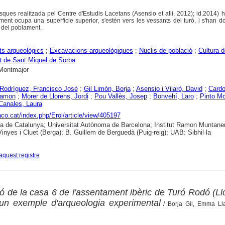
asques realitzada pel Centre d'Estudis Lacetans (Asensio et alii, 2012); id.2014)
ment ocupa una superfície superior, s'estén vers les vessants del turó, i s'han 
 del poblament.
s arqueològics
;
Excavacions arqueològiques
;
Nuclis de població
;
Cultura d
 de Sant Miquel de Sorba
Montmajor
Rodríguez, Francisco José
;
Gil Limón, Borja
;
Asensio i Vilaró, David
;
Cardo
Ramon
;
Morer de Llorens, Jordi
;
Pou Vallès, Josep
;
Bonvehí, Laro
;
Pinto Mo
Canales, Laura
raco.cat/index.php/Erol/article/view/405197
ca de Catalunya; Universitat Autònoma de Barcelona; Institut Ramon Muntaner
nyes i Cluet (Berga); B. Guillem de Berguedà (Puig-reig); UAB: Sibhil·la
aquest registre
ó de la casa 6 de l'assentament ibèric de Turó Rodó (Ll
 un exemple d'arqueologia experimental
/ Borja Gil, Emma Ll