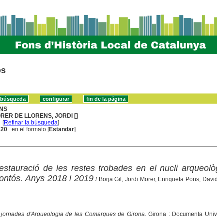
os
NS
RER DE LLORENS, JORDI []
[
Refinar la búsqueda
]
. 20
en el formato [
Estandar
]
restauració de les restes trobades en el nucli arqueolò
ontós. Anys 2018 i 2019
/ Borja Gil, Jordi Morer, Enriqueta Pons, Davi
jornades d'Arqueologia de les Comarques de Girona
. Girona : Documenta Unive