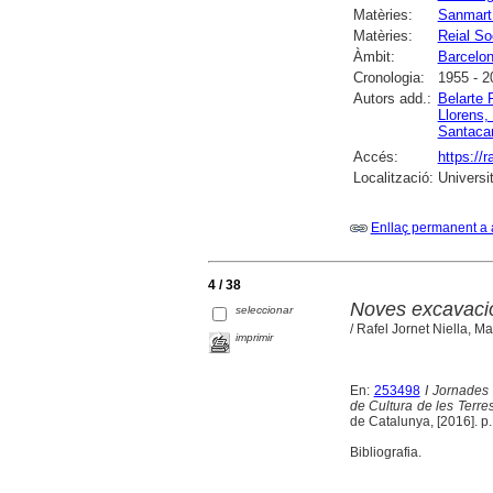
Matèries:
Sanmartí
Matèries:
Reial So
Àmbit:
Barcelo
Cronologia:
1955 - 2
Autors add.:
Belarte 
Llorens, 
Santacan
Accés:
https://
Localització:
Universi
Enllaç permanent a 
4 / 38
Noves excavacion
seleccionar
/ Rafel Jornet Niella, M
imprimir
En:
253498
I Jornades 
de Cultura de les Terres
de Catalunya, [2016]. p. 
Bibliografia.