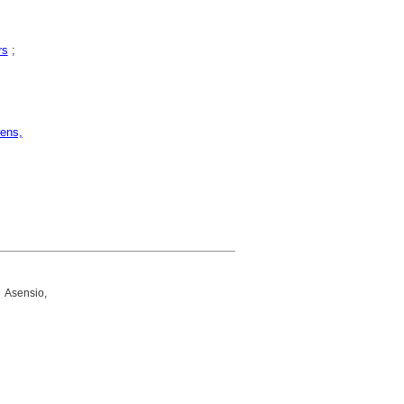
rs
;
rens,
 Asensio,