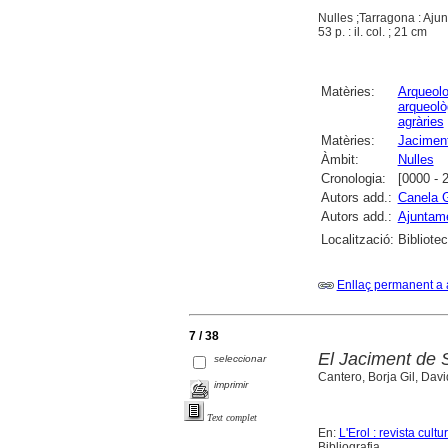
Nulles ;Tarragona : Ajun
53 p. : il. col. ; 21 cm
Matèries:
Arqueolo
arqueolò
agràries
Matèries:
Jaciment
Àmbit:
Nulles
Cronologia:
[0000 - 
Autors add.:
Canela G
Autors add.:
Ajuntame
Localització:
Bibliote
Enllaç permanent a 
7 / 38
El Jaciment de 
seleccionar
Cantero, Borja Gil, Dav
imprimir
Text complet
En:
L'Erol : revista cult
Bibliografia.