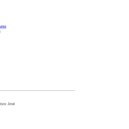
ures
s
isco José
)