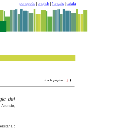
português
|
english
|
français
|
català
ir a la página
gic del
d Asensio,
rsitaria :