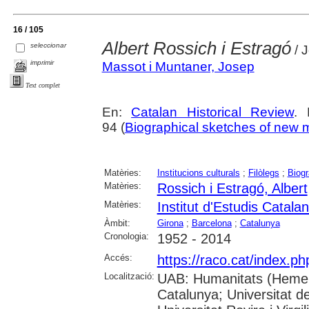
16 / 105
Albert Rossich i Estragó
seleccionar
/ 
imprimir
Massot i Muntaner, Josep
Text complet
En:
Catalan Historical Review
. 
94 (
Biographical sketches of new 
Matèries:
Institucions culturals
;
Filòlegs
;
Biogr
Matèries:
Rossich i Estragó, Albert
Matèries:
Institut d'Estudis Catala
Àmbit:
Girona
;
Barcelona
;
Catalunya
Cronologia:
1952 - 2014
Accés:
https://raco.cat/index.p
Localització:
UAB: Humanitats (Hemerot
Catalunya; Universitat d