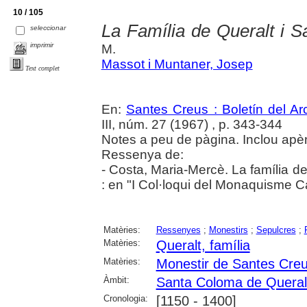
10 / 105
La Família de Queralt i 
seleccionar
imprimir
M.
Massot i Muntaner, Josep
Text complet
En:
Santes Creus : Boletín del Arc
III, núm. 27 (1967) , p. 343-344
Notes a peu de pàgina. Inclou apè
Ressenya de:
- Costa, Maria-Mercè. La família d
: en "I Col·loqui del Monaquisme Ca
Matèries:
Ressenyes
;
Monestirs
;
Sepulcres
;
Matèries:
Queralt, família
Matèries:
Monestir de Santes Cre
Àmbit:
Santa Coloma de Queral
Cronologia:
[1150 - 1400]