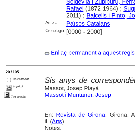
Soldevila i Zubiburu, Ferr
Rafael
(1872-1964) ;
Sug
2011) ;
Balcells i Pinto, 
Àmbit:
Països Catalans
Cronologia:
[0000 - 2000]
Enllaç permanent a aquest regis
20 / 105
Sis anys de correspondèn
seleccionar
imprimir
Massot, Josep Playà
Massot i Muntaner, Josep
Text complet
En:
Revista de Girona
. Girona. 
il. (
Arts
)
Notes.