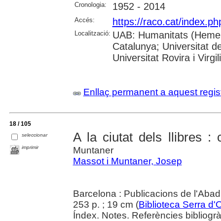
Cronologia:
1952 - 2014
Accés:
https://raco.cat/index.p
Localització:
UAB: Humanitats (Hemerot
Catalunya; Universitat d
Universitat Rovira i Virgili
Enllaç permanent a aquest regis
18 / 105
A la ciutat dels llibres :
seleccionar
imprimir
Muntaner
Massot i Muntaner, Josep
Barcelona : Publicacions de l'Abad
253 p. ; 19 cm (
Biblioteca Serra d'
Índex. Notes. Referències bibliogrà