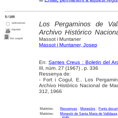
5 / 105
Los Pergaminos de Val
seleccionar
imprimir
Archivo Histórico Nacion
Massot i Muntaner
Text complet
Massot i Muntaner, Josep
En:
Santes Creus : Boletín del Arc
III, núm. 27 (1967) , p. 336
Ressenya de:
- Fort i Cogul, E.. Los Pergami
Archivo Histórico Nacional de Madr
312, 1966
Matèries:
Ressenyes
;
Monestirs
;
Fonts docum
Matèries:
Monestir de Santa Maria de Valldaura
: AHN