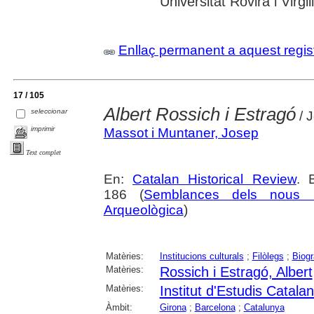
Universitat Rovira i Virgili
Enllaç permanent a aquest regis
17 / 105
Albert Rossich i Estragó
seleccionar
/ 
imprimir
Massot i Muntaner, Josep
Text complet
En:
Catalan Historical Review
. 
186 (
Semblances dels nous m
Arqueològica
)
Matèries:
Institucions culturals
;
Filòlegs
;
Biogr
Matèries:
Rossich i Estragó, Albert
Matèries:
Institut d'Estudis Catala
Àmbit:
Girona
;
Barcelona
;
Catalunya