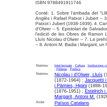
ISBN 9788491911746
Conté: 1. Sobre l'arribada del "Lli
Anglès i Rafael Patxot i Jubert -- 
Patxot i Jubert (1938-1939). 4. Car
d'Olwer -- 5. Epistolari de Salvad
l'edició de les Obres de Ramon Ll
Lluís Nicolau d'Olwer -- 7. La preh
-- 8. Antoni M. Badia i Margarit, un
Matèries:
Intel·lectuals
;
Cultura
;
Institucions c
;
Filòlegs
;
Polítics
Matèries:
Nicolau i d'Olwer, Lluís
(
(1872-1964) ;
Jacquetti i
i Pàmies, Higini
(1888-19
(1876-1951) ;
Estelrich i
Margarit, Antoni M.
(192
Àmbit:
Països Catalans