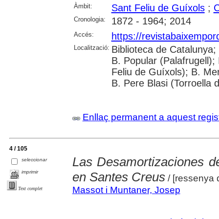
Àmbit:
Sant Feliu de Guíxols
;
C
Cronologia:
1872 - 1964; 2014
Accés:
https://revistabaixempo
Localització:
Biblioteca de Catalunya;
B. Popular (Palafrugell);
Feliu de Guíxols); B. Me
B. Pere Blasi (Torroella 
Enllaç permanent a aquest regis
4 / 105
Las Desamortizaciones de
seleccionar
imprimir
en Santes Creus
/ [ressenya d
Massot i Muntaner, Josep
Text complet