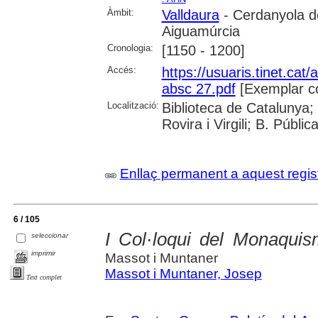
Àmbit:
Valldaura
- Cerdanyola de
Aiguamúrcia
Cronologia:
[1150 - 1200]
Accés:
https://usuaris.tinet.cat/
absc 27.pdf
[Exemplar c
Localització:
Biblioteca de Catalunya; 
Rovira i Virgili; B. Públi
Enllaç permanent a aquest regis
6 / 105
I Col·loqui del Monaqui
seleccionar
imprimir
Massot i Muntaner
Massot i Muntaner, Josep
Text complet