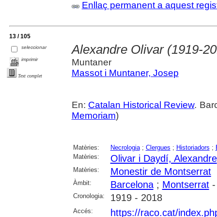
Enllaç permanent a aquest regis
13 / 105
Alexandre Olivar (1919-2
seleccionar
imprimir
Muntaner
Massot i Muntaner, Josep
Text complet
En:
Catalan Historical Review
. Bar
Memoriam
)
Matèries:
Necrologia
;
Clergues
;
Historiadors
;
Matèries:
Olivar i Daydí, Alexandre
Matèries:
Monestir de Montserrat
Àmbit:
Barcelona
;
Montserrat
-
Cronologia:
1919 - 2018
Accés:
https://raco.cat/index.p