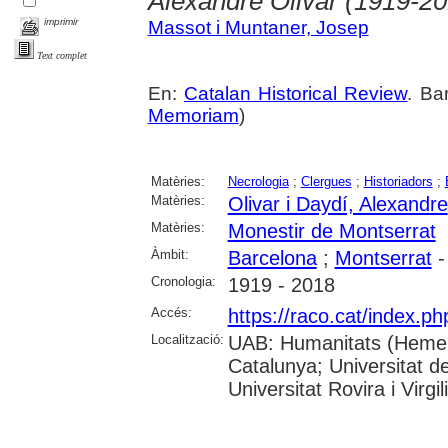
Alexandre Olivar (1919-20
imprimir
Massot i Muntaner, Josep
Text complet
En:
Catalan Historical Review
. Ba
Memoriam
)
Matèries:
Necrologia
;
Clergues
;
Historiadors
;
Matèries:
Olivar i Daydí, Alexandre
Matèries:
Monestir de Montserrat
Àmbit:
Barcelona
;
Montserrat
-
Cronologia:
1919 - 2018
Accés:
https://raco.cat/index.p
Localització:
UAB: Humanitats (Hemerot
Catalunya; Universitat d
Universitat Rovira i Virgili