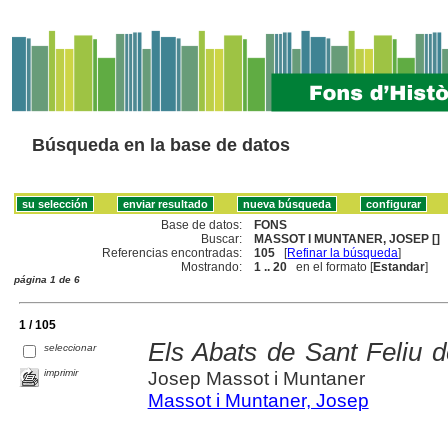
Búsqueda en la base de datos
Base de datos:
FONS
Buscar:
MASSOT I MUNTANER, JOSEP []
Referencias encontradas:
105
[
Refinar la búsqueda
]
Mostrando:
1 .. 20
en el formato [
Estandar
]
página 1 de 6
1 / 105
Els Abats de Sant Feliu d
seleccionar
imprimir
Josep Massot i Muntaner
Massot i Muntaner, Josep