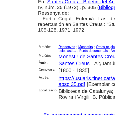
En:
Santes Creus : Boletín del Arc
IV, núm. 35 (1972) , p. 305 (
Bibliog
Ressenya de:
- Fort i Cogul, Eufemià. Las d
repercusión en Santes Creus : "Stud
105-128, 1971, 1972
Matèries:
Ressenyes
;
Monestirs
;
Ordes religi
eclesiàstica
;
Fonts documentals
;
Ar
Matèries:
Monestir de Santes Cre
Àmbit:
Santes Creus
- Aiguamúr
Cronologia:
[1800 - 1835]
Accés:
https://usuaris.tinet.cat/
absc 35.pdf
[Exemplar c
Localització:
Biblioteca de Catalunya; 
Rovira i Virgili; B. Públi
Enllaç permanent a aquest regis