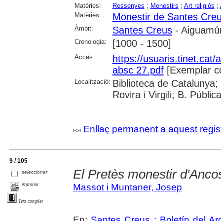
Matèries:
Ressenyes
;
Monestirs
;
Art religiós
;
Matèries:
Monestir de Santes Cre
Àmbit:
Santes Creus
- Aiguamúr
Cronologia:
[1000 - 1500]
Accés:
https://usuaris.tinet.cat/
absc 27.pdf
[Exemplar c
Localització:
Biblioteca de Catalunya; 
Rovira i Virgili; B. Públi
Enllaç permanent a aquest regis
9 / 105
El Pretès monestir d'Anco
seleccionar
imprimir
Massot i Muntaner, Josep
Text complet
En:
Santes Creus : Boletín del Arc