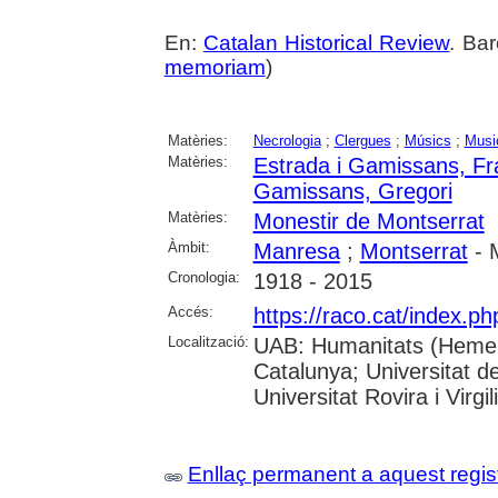
En:
Catalan Historical Review
. Bar
memoriam
)
Matèries:
Necrologia
;
Clergues
;
Músics
;
Musi
Matèries:
Estrada i Gamissans, Fr
Gamissans, Gregori
Matèries:
Monestir de Montserrat
Àmbit:
Manresa
;
Montserrat
- 
Cronologia:
1918 - 2015
Accés:
https://raco.cat/index.p
Localització:
UAB: Humanitats (Hemerot
Catalunya; Universitat d
Universitat Rovira i Virgili
Enllaç permanent a aquest regis