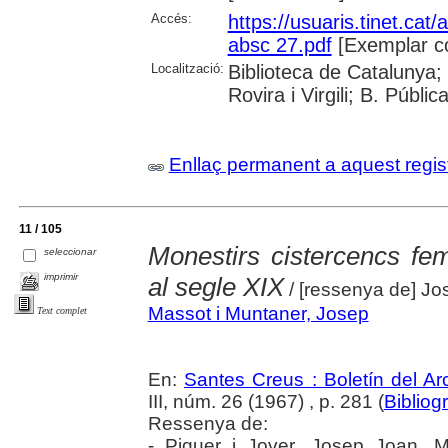
Accés:
https://usuaris.tinet.cat/
absc 27.pdf
[Exemplar c
Localització:
Biblioteca de Catalunya; 
Rovira i Virgili; B. Públi
Enllaç permanent a aquest regis
11 / 105
Monestirs cistercencs fe
seleccionar
imprimir
al segle XIX
/ [ressenya de] Jo
Massot i Muntaner, Josep
Text complet
En:
Santes Creus : Boletín del Arc
III, núm. 26 (1967) , p. 281 (
Bibliog
Ressenya de:
- Piquer i Jover, Josep Joan. M