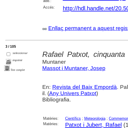
add.:
Accés:
http://hdl.handle.net/20
Enllaç permanent a aquest regis
3 / 105
Rafael Patxot, cinquanta
seleccionar
imprimir
Muntaner
Massot i Muntaner, Josep
Text complet
En:
Revista del Baix Empordà
. Pa
il. (
Any Univers Patxot
)
Bibliografia.
Matèries:
Científics
;
Meteorologia
;
Commemor
Matèries:
Patxot i Jubert, Rafael
(1