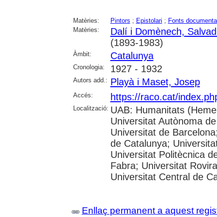
Matèries:
Pintors
;
Epistolari
;
Fonts documenta
Matèries:
Dalí i Domènech, Salvad
(1893-1983)
Àmbit:
Catalunya
Cronologia:
1927 - 1932
Autors add.:
Playà i Maset, Josep
Accés:
https://raco.cat/index.p
Localització:
UAB: Humanitats (Hemer
Universitat Autònoma de
Universitat de Barcelona;
de Catalunya; Universitat
Universitat Politècnica 
Fabra; Universitat Rovira 
Universitat Central de C
Enllaç permanent a aquest regis