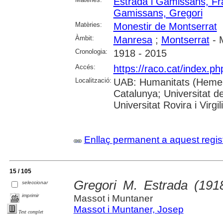
Estrada i Gamissans, Fr
Gamissans, Gregori
Matèries:
Monestir de Montserrat
Àmbit:
Manresa
;
Montserrat
- 
Cronologia:
1918 - 2015
Accés:
https://raco.cat/index.p
Localització:
UAB: Humanitats (Hemerot
Catalunya; Universitat d
Universitat Rovira i Virgili
Enllaç permanent a aquest regis
15 / 105
Gregori M. Estrada (191
seleccionar
imprimir
Massot i Muntaner
Massot i Muntaner, Josep
Text complet