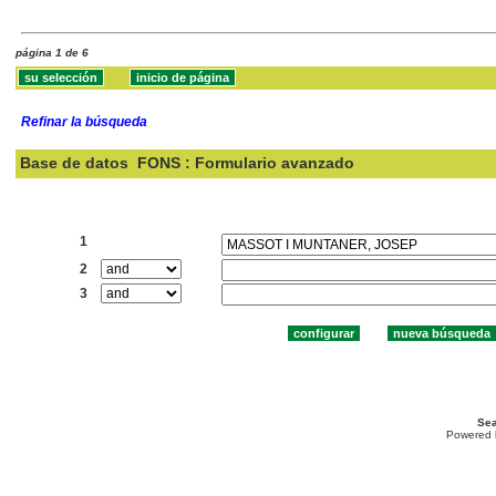
página 1 de 6
Refinar la búsqueda
Base de datos
FONS : Formulario avanzado
Buscar:
1
2
3
Sea
Powered