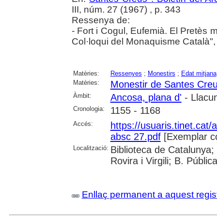
III, núm. 27 (1967) , p. 343
Ressenya de:
- Fort i Cogul, Eufemià. El Pretès 
Col·loqui del Monaquisme Català", 
Matèries:
Ressenyes
;
Monestirs
;
Edat mitjana
Matèries:
Monestir de Santes Cre
Àmbit:
Ancosa, plana d'
- Llacun
Cronologia:
1155 - 1168
Accés:
https://usuaris.tinet.cat/
absc 27.pdf
[Exemplar c
Localització:
Biblioteca de Catalunya; 
Rovira i Virgili; B. Públi
Enllaç permanent a aquest regis