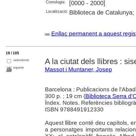
Cronologia:
[0000 - 2000]
Localització:
Biblioteca de Catalunya;
Enllaç permanent a aquest regis
19 / 105
A la ciutat dels llibres : si
seleccionar
imprimir
Massot i Muntaner, Josep
Barcelona : Publicacions de l'Abad
300 p. ; 19 cm (
Biblioteca Serra d'
Índex. Notes. Referències bibliogrà
ISBN 9788491912330
Aquest llibre conté deu capítols, en
a personatges importants relacion