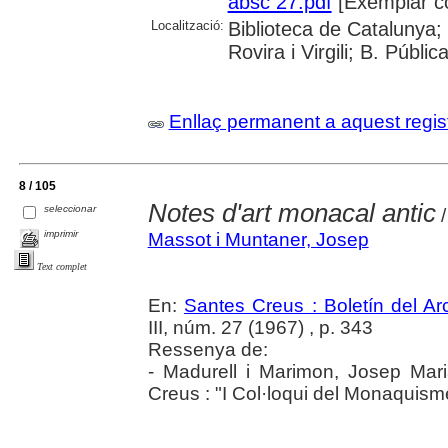
absc 27.pdf
[Exemplar c
Localització:
Biblioteca de Catalunya; 
Rovira i Virgili; B. Públi
Enllaç permanent a aquest regis
8 / 105
Notes d'art monacal antic
seleccionar
/
imprimir
Massot i Muntaner, Josep
Text complet
En:
Santes Creus : Boletín del Arc
III, núm. 27 (1967) , p. 343
Ressenya de:
- Madurell i Marimon, Josep Mari
Creus : "I Col·loqui del Monaquisme