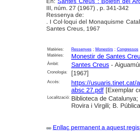
En:
Santes Creus : Boletín del Arc
III, núm. 27 (1967) , p. 341-342
Ressenya de:
. I Col·loqui del Monaquisme Catal
Santes Creus, 1967
Matèries:
Ressenyes
;
Monestirs
;
Congressos
Matèries:
Monestir de Santes Cre
Àmbit:
Santes Creus
- Aiguamúr
Cronologia:
[1967]
Accés:
https://usuaris.tinet.cat/
absc 27.pdf
[Exemplar c
Localització:
Biblioteca de Catalunya; 
Rovira i Virgili; B. Públi
Enllaç permanent a aquest regis