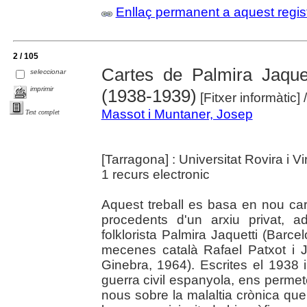
Enllaç permanent a aquest regis
2 / 105
Cartes de Palmira Jaquet
seleccionar
imprimir
(1938-1939)
[Fitxer informàtic]
Massot i Muntaner, Josep
Text complet
[Tarragona] : Universitat Rovira i Vir
1 recurs electronic
Aquest treball es basa en nou car
procedents d'un arxiu privat, a
folklorista Palmira Jaquetti (Barc
mecenes català Rafael Patxot i J
Ginebra, 1964). Escrites el 1938 i
guerra civil espanyola, ens permet
nous sobre la malaltia crònica que