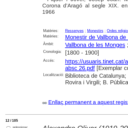
Corona d'Aragó al segle XIX. en:
1966
Matèries:
Ressenyes
;
Monestirs
;
Ordes religi
Matèries:
Monestir de Vallbona de
Àmbit:
Vallbona de les Monges
Cronologia:
[1800 - 1900]
Accés:
https://usuaris.tinet.cat/
absc 26.pdf
[Exemplar c
Localització:
Biblioteca de Catalunya; 
Rovira i Virgili; B. Públi
Enllaç permanent a aquest regis
12 / 105
seleccionar