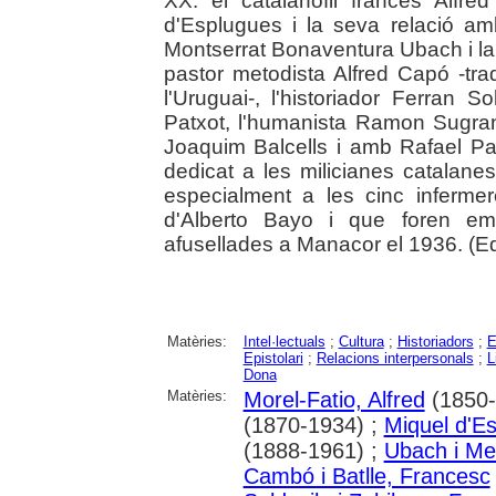
XX: el catalanòfil francès Alfre
d'Esplugues i la seva relació am
Montserrat Bonaventura Ubach i l
pastor metodista Alfred Capó -tradu
l'Uruguai-, l'historiador Ferran 
Patxot, l'humanista Ramon Sugra
Joaquim Balcells i amb Rafael Pat
dedicat a les milicianes catalanes
especialment a les cinc infermer
d'Alberto Bayo i que foren emp
afusellades a Manacor el 1936. (Edi
Matèries:
Intel·lectuals
;
Cultura
;
Historiadors
;
E
Epistolari
;
Relacions interpersonals
;
L
Dona
Matèries:
Morel-Fatio, Alfred
(1850-
(1870-1934) ;
Miquel d'E
(1888-1961) ;
Ubach i Me
Cambó i Batlle, Francesc