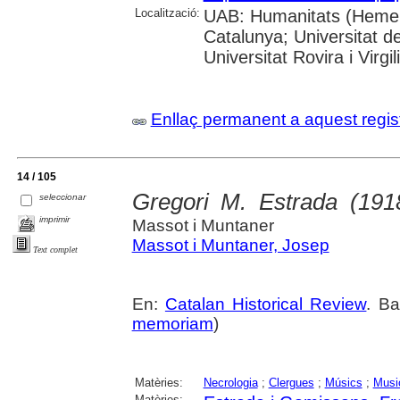
Localització:
UAB: Humanitats (Hemerot
Catalunya; Universitat d
Universitat Rovira i Virgili
Enllaç permanent a aquest regis
14 / 105
Gregori M. Estrada (191
seleccionar
imprimir
Massot i Muntaner
Massot i Muntaner, Josep
Text complet
En:
Catalan Historical Review
. Ba
memoriam
)
Matèries:
Necrologia
;
Clergues
;
Músics
;
Musi
Matèries: