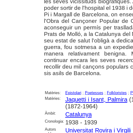
les seves vicissituds biogràfiques
poder sortir de l'hospital el 1938 i 
Pi i Margall de Barcelona, on ens
l'Obra del Cançoner Popular de C
aconseguir un permís per traslla
Prats de Molló, a la Catalunya del
seu estat de salut l'obligà a dedi
guerra, fou sotmesa a un expedie
manera relativament benigna. M
continuar encara les seves recerq
recollir deu mil cançons populars c
sis asils de Barcelona.
Matèries:
Epistolari
;
Poetesses
;
Folkloristes
;
P
Matèries:
Jaquetti i Isant, Palmira
(
(1872-1964)
Àmbit:
Catalunya
Cronologia:
1938 - 1939
Autors
Universitat Rovira i Virgili