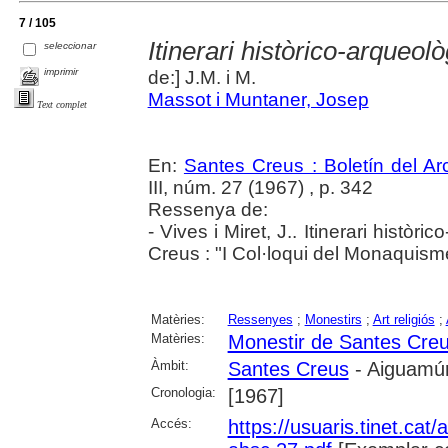
7 / 105
Itinerari històrico-arqueo
seleccionar
imprimir
de:] J.M. i M.
Massot i Muntaner, Josep
Text complet
En:
Santes Creus : Boletín del Arc
III, núm. 27 (1967) , p. 342
Ressenya de:
- Vives i Miret, J.. Itinerari histò
Creus : "I Col·loqui del Monaquisme
Matèries:
Ressenyes
;
Monestirs
;
Art religiós
;
Matèries:
Monestir de Santes Cre
Àmbit:
Santes Creus
- Aiguamúr
Cronologia:
[1967]
Accés:
https://usuaris.tinet.cat/