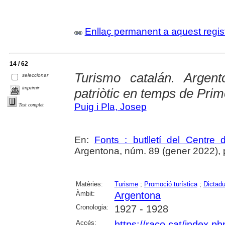
Enllaç permanent a aquest regis
14 / 62
Turismo catalán. Argent
seleccionar
imprimir
patriòtic en temps de Pri
Puig i Pla, Josep
Text complet
En:
Fonts : butlletí del Centre 
Argentona, núm. 89 (gener 2022), p. 
Matèries:
Turisme
;
Promoció turística
;
Dictadu
Àmbit:
Argentona
Cronologia:
1927 - 1928
Accés:
https://raco.cat/index.ph