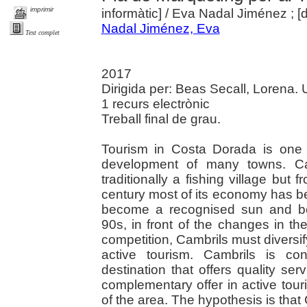
imprimir
informàtic]
/ Eva Nadal Jiménez ; [d
Nadal Jiménez, Eva
Text complet
2017
Dirigida per: Beas Secall, Lorena. Un
1 recurs electrònic
Treball final de grau.
Tourism in Costa Dorada is one 
development of many towns. Cam
traditionally a fishing village but
century most of its economy has b
become a recognised sun and be
90s, in front of the changes in t
competition, Cambrils must diversify 
active tourism. Cambrils is c
destination that offers quality se
complementary offer in active tou
of the area. The hypothesis is tha