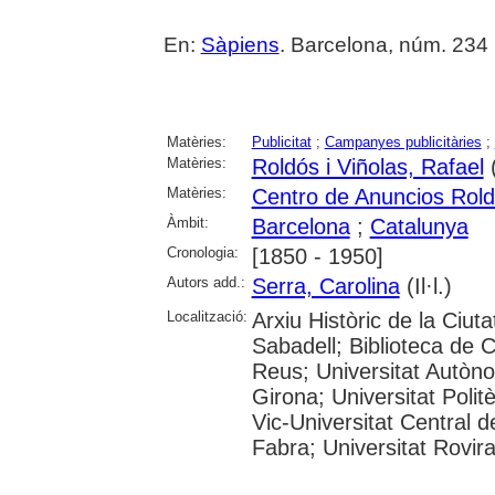
En:
Sàpiens
. Barcelona, núm. 234 (
Matèries:
Publicitat
;
Campanyes publicitàries
;
Matèries:
Roldós i Viñolas, Rafael
Matèries:
Centro de Anuncios Rold
Àmbit:
Barcelona
;
Catalunya
Cronologia:
[1850 - 1950]
Autors add.:
Serra, Carolina
(Il·l.)
Localització:
Arxiu Històric de la Ciut
Sabadell; Biblioteca de 
Reus; Universitat Autòno
Girona; Universitat Polit
Vic-Universitat Central 
Fabra; Universitat Rovira i