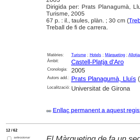
Dirigida per: Prats Planagumà, Llu
Turisme, 2005
67 p. : il., taules, plàn. ; 30 cm (
Treb
Treball de fi de carrera.
Matèries:
Turisme
;
Hotels
;
Màrqueting
;
Allotj
Àmbit:
Castell-Platja d'Aro
Cronologia:
2005
Autors add.:
Prats Planagumà, Lluís
(
Localització:
Universitat de Girona
Enllaç permanent a aquest regis
12 / 62
El Màrqueting de fa un se
seleccionar