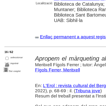
Localització:
Biblioteca de Catalunya; 
Muntaner; Biblioteca Ra
Biblioteca Sant Bartomeu 
UAB: Sibhil·la
Enllaç permanent a aquest regis
16 / 62
Apropem el màrqueting al
seleccionar
imprimir
Meritxell Fígols Ferrer ; tutor: Ànge
Fígols Ferrer, Meritxell
Text complet
En:
L'Erol : revista cultural del Be
2022), p. 68-69 : il. (
Tribuna jove
)
Resum del treball presentat a l'Ins