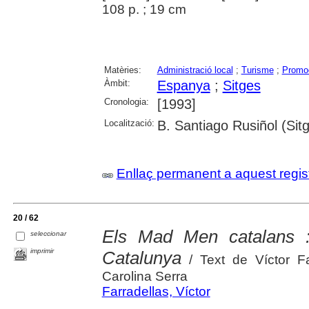
108 p. ; 19 cm
Matèries:
Administració local
;
Turisme
;
Promoc
Àmbit:
Espanya
;
Sitges
Cronologia:
[1993]
Localització:
B. Santiago Rusiñol (Sit
Enllaç permanent a aquest regis
20 / 62
Els Mad Men catalans : 
seleccionar
imprimir
Catalunya
/ Text de Víctor Fa
Carolina Serra
Farradellas, Víctor