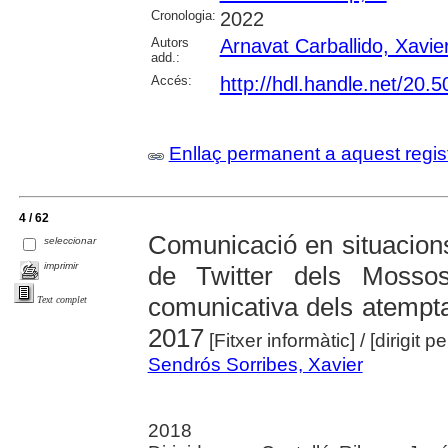
Cronologia:
2022
Autors
Arnavat Carballido, Xavie
add.:
Accés:
http://hdl.handle.net/20
Enllaç permanent a aquest regis
4 / 62
Comunicació en situacions
seleccionar
imprimir
de Twitter dels Mosso
comunicativa dels atempta
Text complet
2017
[Fitxer informàtic]
/ [dirigit 
Sendrós Sorribes, Xavier
2018