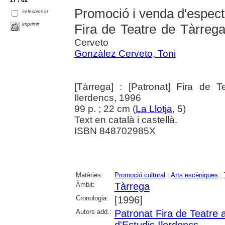
Promoció i venda d'especta
seleccionar
imprimir
Fira de Teatre de Tàrreg
Cerveto
Gonzàlez Cerveto, Toni
[Tàrrega] : [Patronat] Fira de T
Ilerdencs, 1996
99 p. ; 22 cm (
La Llotja
, 5)
Text en català i castellà.
ISBN 848702985X
Matèries:
Promoció cultural
;
Arts escèniques
;
Àmbit:
Tàrrega
Cronologia:
[1996]
Autors add.:
Patronat Fira de Teatre 
d'Estudis Ilerdencs