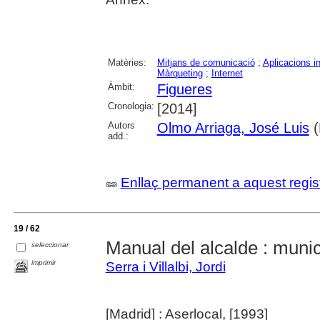
Matèries:
Mitjans de comunicació
;
Aplicacions i
Màrqueting
;
Internet
Àmbit:
Figueres
Cronologia:
[2014]
Autors
Olmo Arriaga, José Luis
(
add.:
Enllaç permanent a aquest regis
19 / 62
Manual del alcalde : munic
seleccionar
imprimir
Serra i Villalbi, Jordi
[Madrid] : Aserlocal, [1993]