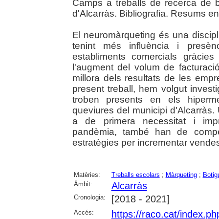
Camps a treballs de recerca de ba
d'Alcarràs. Bibliografia. Resums en
El neuromàrqueting és una disci
tenint més influència i presènc
establiments comercials gràcie
l'augment del volum de facturació,
millora dels resultats de les emp
present treball, hem volgut invest
troben presents en els hiperme
queviures del municipi d'Alcarràs
a de primera necessitat i imp
pandèmia, també han de competi
estratègies per incrementar vendes 
Matèries:
Treballs escolars
;
Màrqueting
;
Botig
Àmbit:
Alcarràs
Cronologia:
[2018 - 2021]
Accés:
https://raco.cat/index.ph