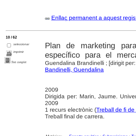
Enllaç permanent a aquest regis
10 / 62
Plan de marketing par
seleccionar
imprimir
específico para el merc
Guendalina Brandinelli ; [dirigit pe
Text complet
Bandinelli, Guendalina
2009
Dirigida per: Marin, Jaume. Unive
2009
1 recurs electrònic (
Treball de fi de
Treball final de carrera.