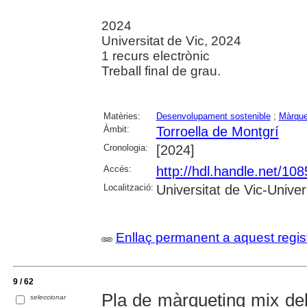
2024
Universitat de Vic, 2024
1 recurs electrònic
Treball final de grau.
Matèries:
Desenvolupament sostenible
;
Màrque
Àmbit:
Torroella de Montgrí
Cronologia:
[2024]
Accés:
http://hdl.handle.net/10
Localització:
Universitat de Vic-Univer
Enllaç permanent a aquest regis
9 / 62
Pla de màrqueting mix d
seleccionar