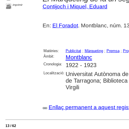
imprimir
Contijoch i Miquel, Eduard
En:
El Foradot
. Montblanc, núm. 135 
Matèries:
Publicitat
;
Màrqueting
;
Premsa
;
Pro
Àmbit:
Montblanc
Cronologia:
1922 - 1923
Localització:
Universitat Autònoma de 
de Tarragona; Biblioteca 
Virgili
Enllaç permanent a aquest regis
13 / 62