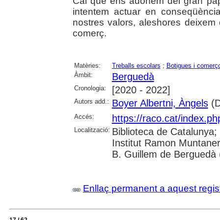
Cal que ens adonem del gran pa
intentem actuar en conseqüènci
nostres valors, aleshores deixem
comerç.
Matèries:
Treballs escolars
;
Botigues i comerç
Àmbit:
Berguedà
Cronologia:
[2020 - 2022]
Autors add.:
Boyer Albertni, Àngels
(D
Accés:
https://raco.cat/index.ph
Localització:
Biblioteca de Catalunya;
Institut Ramon Muntaner
B. Guillem de Berguedà (
Enllaç permanent a aquest regis
17 / 62