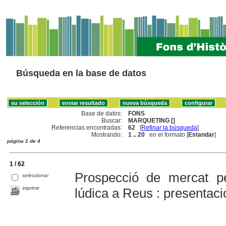
Búsqueda en la base de datos
Base de datos:
FONS
Buscar:
MARQUETING []
Referencias encontradas:
62
[
Refinar la búsqueda
]
Mostrando:
1 .. 20
en el formato [
Estandar
]
página 1 de 4
1 / 62
Prospecció de mercat p
seleccionar
imprimir
lúdica a Reus : presentaci