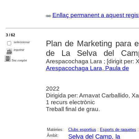
Enllaç permanent a aquest regis
3 / 62
Plan de Marketing para e
seleccionar
imprimir
de La Selva del Cam
Arespacochaga Lara ; [dirigit per: 
Text complet
Arespacochaga Lara, Paula de
2022
Dirigida per: Arnavat Carballido, Xav
1 recurs electrònic
Treball final de grau.
Matèries:
Clubs esportius
;
Esports de raquetes
Àmbit:
Selva del Camp, la