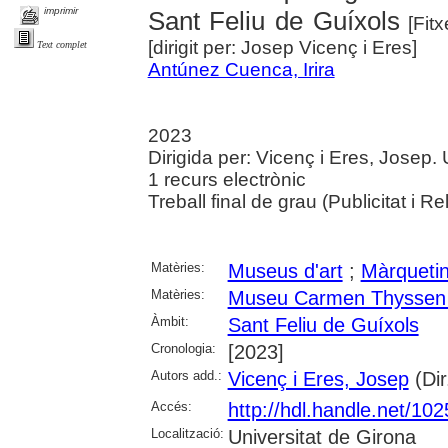
imprimir
Sant Feliu de Guíxols
[Fitx
[dirigit per: Josep Vicenç i Eres]
Text complet
Antúnez Cuenca, Irira
2023
Dirigida per: Vicenç i Eres, Josep.
1 recurs electrònic
Treball final de grau (Publicitat i R
Matèries:
Museus d'art
;
Màrqueti
Matèries:
Museu Carmen Thyssen d
Àmbit:
Sant Feliu de Guíxols
Cronologia:
[2023]
Autors add.:
Vicenç i Eres, Josep
(Dir
Accés:
http://hdl.handle.net/10
Localització:
Universitat de Girona