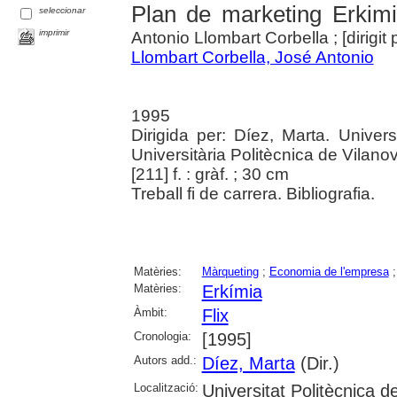
Plan de marketing Erkimia
seleccionar
imprimir
Antonio Llombart Corbella ; [dirigit 
Llombart Corbella, José Antonio
1995
Dirigida per: Díez, Marta. Univer
Universitària Politècnica de Vilanov
[211] f. : gràf. ; 30 cm
Treball fi de carrera. Bibliografia.
Matèries:
Màrqueting
;
Economia de l'empresa
Matèries:
Erkímia
Àmbit:
Flix
Cronologia:
[1995]
Autors add.:
Díez, Marta
(Dir.)
Localització:
Universitat Politècnica 