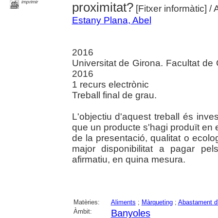
imprimir
proximitat?
[Fitxer informàtic]
/ 
Estany Plana, Abel
2016
Universitat de Girona. Facultat d
2016
1 recurs electrònic
Treball final de grau.
L'objectiu d'aquest treball és inve
que un producte s'hagi produït en
de la presentació, qualitat o ecol
major disponibilitat a pagar pe
afirmatiu, en quina mesura.
Matèries:
Aliments
;
Màrqueting
;
Abastament d'
Àmbit:
Banyoles