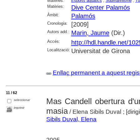
Matèries:
Esports aquàtics
;
Submarinisme
;
Tu
Matèries:
Dive Center Palamós
Àmbit:
Palamós
Cronologia:
[2009]
Autors add.:
Marin, Jaume
(Dir.)
Accés:
http://hdl.handle.net/10
Localització:
Universitat de Girona
Enllaç permanent a aquest regis
11 / 62
Mas Candell obertura d'u
seleccionar
imprimir
masia
/ Elena Sibils Duval ; [diri
Sibils Duval, Elena
2005