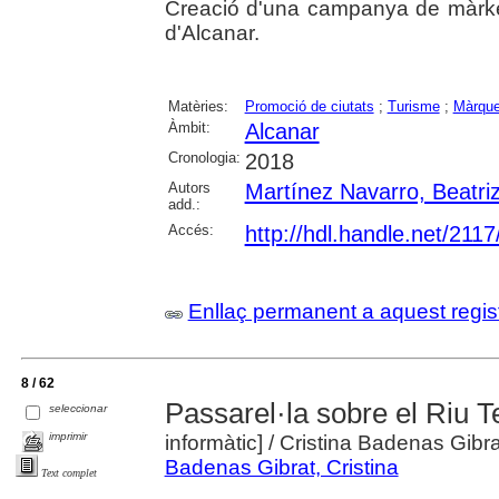
Creació d'una campanya de màrket
d'Alcanar.
Matèries:
Promoció de ciutats
;
Turisme
;
Màrque
Àmbit:
Alcanar
Cronologia:
2018
Autors
Martínez Navarro, Beatri
add.:
Accés:
http://hdl.handle.net/211
Enllaç permanent a aquest regis
8 / 62
Passarel·la sobre el Riu T
seleccionar
imprimir
informàtic]
/ Cristina Badenas Gibra
Badenas Gibrat, Cristina
Text complet