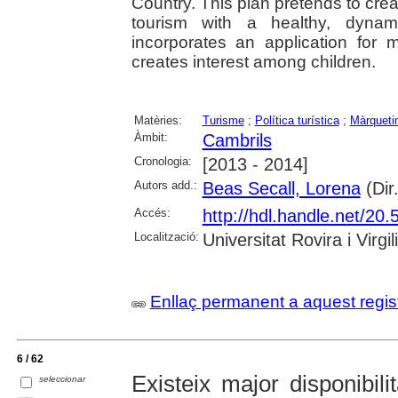
Country. This plan pretends to crea
tourism with a healthy, dynam
incorporates an application for 
creates interest among children.
Matèries:
Turisme
;
Política turística
;
Màrqueti
Àmbit:
Cambrils
Cronologia:
[2013 - 2014]
Autors add.:
Beas Secall, Lorena
(Dir.
Accés:
http://hdl.handle.net/2
Localització:
Universitat Rovira i Virgili
Enllaç permanent a aquest regis
6 / 62
Existeix major disponibil
seleccionar