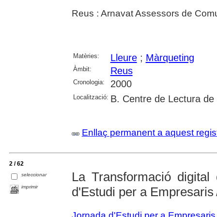
Reus : Arnavat Assessors de Comu
Matèries:
Lleure
;
Màrqueting
Àmbit:
Reus
Cronologia:
2000
Localització:
B. Centre de Lectura de
Enllaç permanent a aquest regis
2 / 62
La Transformació digital
seleccionar
imprimir
d'Estudi per a Empresaris
Jornada d'Estudi per a Empresaris