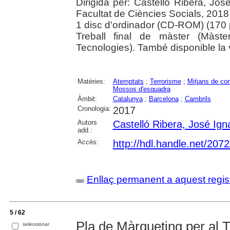
Dirigida per: Castelló Ribera, Jos
Facultat de Ciències Socials, 2018
1 disc d'ordinador (CD-ROM) (170 pà
Treball final de màster (Màst
Tecnologies). També disponible la v
Matèries:
Atemptats
;
Terrorisme
;
Mitjans de co
Mossos d'esquadra
Àmbit:
Catalunya
;
Barcelona
;
Cambrils
Cronologia:
2017
Autors
Castelló Ribera, José Ign
add.:
Accés:
http://hdl.handle.net/207
Enllaç permanent a aquest regis
5 / 62
Pla de Màrqueting per al 
seleccionar