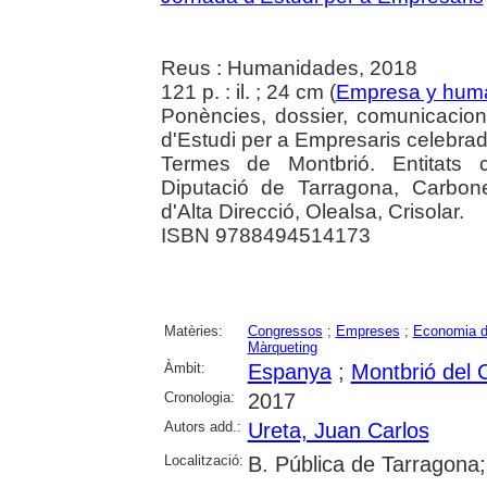
Reus : Humanidades, 2018
121 p. : il. ; 24 cm (
Empresa y hum
Ponències, dossier, comunicacion
d'Estudi per a Empresaris celebra
Termes de Montbrió. Entitats c
Diputació de Tarragona, Carbone
d'Alta Direcció, Olealsa, Crisolar.
ISBN 9788494514173
Matèries:
Congressos
;
Empreses
;
Economia d
Màrqueting
Àmbit:
Espanya
;
Montbrió del
Cronologia:
2017
Autors add.:
Ureta, Juan Carlos
Localització:
B. Pública de Tarragona