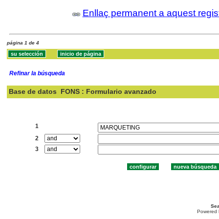
Enllaç permanent a aquest regis
página 1 de 4
Refinar la búsqueda
Base de datos
FONS : Formulario avanzado
Buscar:
1
2
3
Sea
Powered