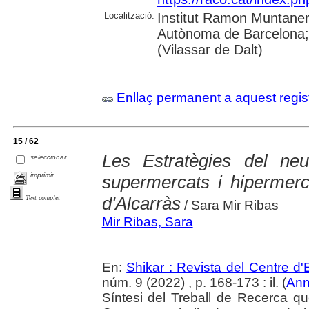
Localització:
Institut Ramon Muntaner;
Autònoma de Barcelona; 
(Vilassar de Dalt)
Enllaç permanent a aquest regis
15 / 62
Les Estratègies del neu
seleccionar
imprimir
supermercats i hipermerc
d'Alcarràs
Text complet
/ Sara Mir Ribas
Mir Ribas, Sara
En:
Shikar : Revista del Centre d
núm. 9 (2022) , p. 168-173 : il. (
An
Síntesi del Treball de Recerca q