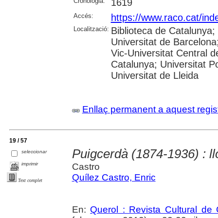
Cronologia:
1619
Accés:
https://www.raco.cat/ind
Localització:
Biblioteca de Catalunya;
Universitat de Barcelona;
Vic-Universitat Central d
Catalunya; Universitat Po
Universitat de Lleida
Enllaç permanent a aquest regis
19 / 57
Puigcerdà (1874-1936) : ll
seleccionar
imprimir
Castro
Quílez Castro, Enric
Text complet
En:
Querol : Revista Cultural de