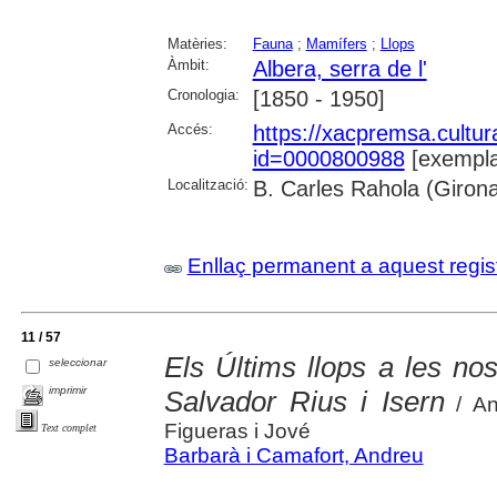
Matèries:
Fauna
;
Mamífers
;
Llops
Àmbit:
Albera, serra de l'
Cronologia:
[1850 - 1950]
Accés:
https://xacpremsa.cultu
id=0000800988
[exempla
Localització:
B. Carles Rahola (Giron
Enllaç permanent a aquest regis
11 / 57
Els Últims llops a les nos
seleccionar
imprimir
Salvador Rius i Isern
/ An
Figueras i Jové
Text complet
Barbarà i Camafort, Andreu