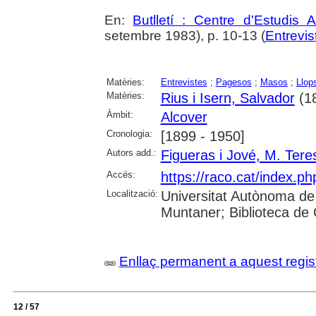
En:
Butlletí : Centre d'Estudis 
setembre 1983), p. 10-13 (
Entrevis
Matèries:
Entrevistes
;
Pagesos
;
Masos
;
Llop
Matèries:
Rius i Isern, Salvador
(1
Àmbit:
Alcover
Cronologia:
[1899 - 1950]
Autors add.:
Figueras i Jové, M. Tere
Accés:
https://raco.cat/index.ph
Localització:
Universitat Autònoma de
Muntaner; Biblioteca de 
Enllaç permanent a aquest regis
12 / 57