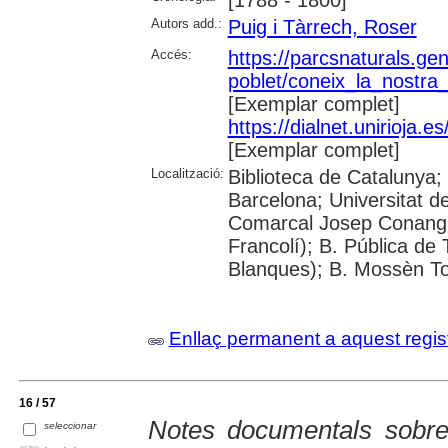
Autors add.:
Puig i Tàrrech, Roser
Accés:
https://parcsnaturals.ge
poblet/coneix_la_nostra
[Exemplar complet]
https://dialnet.unirioja
[Exemplar complet]
Localització:
Biblioteca de Catalunya;
Barcelona; Universitat de
Comarcal Josep Conangla
Francolí); B. Pública de
Blanques); B. Mossèn To
Enllaç permanent a aquest regis
16 / 57
Notes documentals sobre 
seleccionar