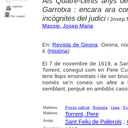
Als Quatre-cents anys de 
imprimir
Garrotxa : encara ara con
incògnites del judici
Text complet
/ Josep 
Massip, Josep Maria
En:
Revista de Girona
. Girona, nú
il. (
Història
)
El 7 de novembre de 1619, a Sant
Torrent, conegut com en Pere Cuf
tenir llops ensinistrats i de ser brui
només se'n coneix un altre a l
semblant, perquè en ambdós casos h
Matèries:
Procés judicial
;
Bruixeria
;
Llops
;
Ex
Matèries:
Torrent, Pere
Àmbit:
Sant Feliu de Pallerols
;