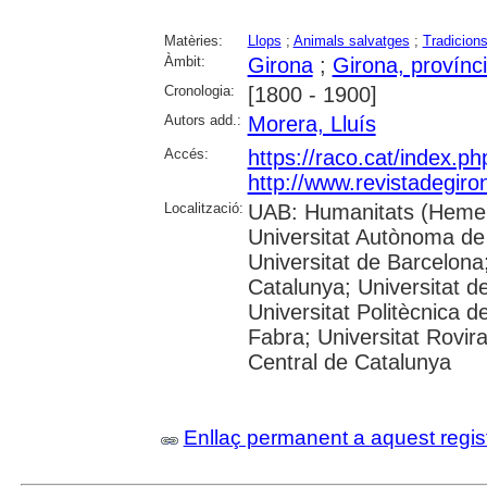
Matèries:
Llops
;
Animals salvatges
;
Tradicion
Àmbit:
Girona
;
Girona, provínc
Cronologia:
[1800 - 1900]
Autors add.:
Morera, Lluís
Accés:
https://raco.cat/index.p
http://www.revistadegir
Localització:
UAB: Humanitats (Hemer
Universitat Autònoma de
Universitat de Barcelona;
Catalunya; Universitat de
Universitat Politècnica 
Fabra; Universitat Rovira 
Central de Catalunya
Enllaç permanent a aquest regis