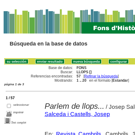
Búsqueda en la base de datos
Base de datos:
FONS
Buscar:
LLOPS []
Referencias encontradas:
57
[
Refinar la búsqueda
]
Mostrando:
1 .. 20
en el formato [
Estandar
]
página 1 de 3
1 / 57
Parlem de llops...
seleccionar
/ Josep Sal
imprimir
Salceda i Castells, Josep
Text complet
En:
Revista Cambrils
. Cambrils.