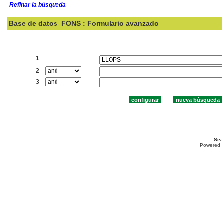
Refinar la búsqueda
Base de datos
FONS : Formulario avanzado
Buscar:
1
2
3
Sea
Powered