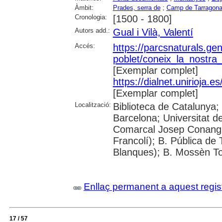
Àmbit:
Prades, serra de
;
Camp de Tarragon
Cronologia:
[1500 - 1800]
Autors add.:
Gual i Vilà, Valentí
Accés:
https://parcsnaturals.ge
poblet/coneix_la_nostra
[Exemplar complet]
https://dialnet.unirioja
[Exemplar complet]
Localització:
Biblioteca de Catalunya;
Barcelona; Universitat de
Comarcal Josep Conangla
Francolí); B. Pública de
Blanques); B. Mossèn To
Enllaç permanent a aquest regis
17 / 57