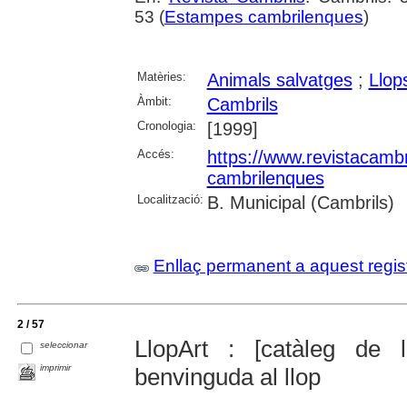
53 (
Estampes cambrilenques
)
Matèries:
Animals salvatges
;
Llop
Àmbit:
Cambrils
Cronologia:
[1999]
Accés:
https://www.revistacambr
cambrilenques
Localització:
B. Municipal (Cambrils)
Enllaç permanent a aquest regis
2 / 57
LlopArt : [catàleg de l
seleccionar
imprimir
benvinguda al llop