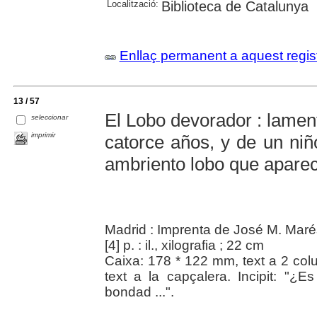
Localització:
Biblioteca de Catalunya
Enllaç permanent a aquest regis
13 / 57
El Lobo devorador : lamen
seleccionar
imprimir
catorce años, y de un ni
ambriento lobo que apareci
Madrid : Imprenta de José M. Maré
[4] p. : il., xilografia ; 22 cm
Caixa: 178 * 122 mm, text a 2 colu
text a la capçalera. Incipit: "¿E
bondad ...".