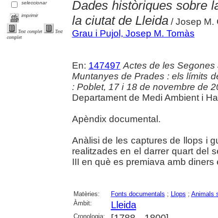
Dades històriques sobre la
seleccionar
imprimir
la ciutat de Lleida
/ Josep M. 
Grau i Pujol, Josep M. Tomàs
Text complet
Text
complet
En:
147497
Actes de les Segones 
Muntanyes de Prades : els límits d
: Poblet, 17 i 18 de novembre de 
Departament de Medi Ambient i Habi
Apèndix documental.
Anàlisi de les captures de llops i 
realitzades en el darrer quart del s
III en què es premiava amb diners 
Matèries:
Fonts documentals
;
Llops
;
Animals 
Àmbit:
Lleida
Cronologia:
[1788 - 1800]