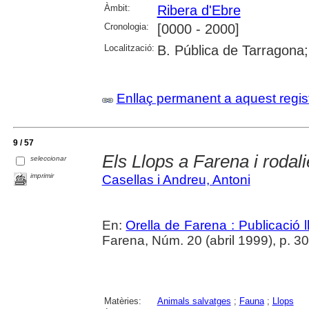
Àmbit:
Ribera d'Ebre
Cronologia:
[0000 - 2000]
Localització:
B. Pública de Tarragona
Enllaç permanent a aquest regis
9 / 57
Els Llops a Farena i rodal
seleccionar
imprimir
Casellas i Andreu, Antoni
En:
Orella de Farena : Publicació 
Farena, Núm. 20 (abril 1999), p. 3
Matèries:
Animals salvatges
;
Fauna
;
Llops