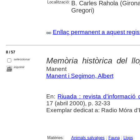
Localització:
B. Carles Rahola (Girona)
Gregori)
Enllaç permanent a aquest regis
8 / 57
Memòria històrica del ll
seleccionar
imprimir
Manent
Manent i Segimon, Albert
En:
Riuada : revista d'informació c
17 (abril 2000), p. 32-33
Exemplar dedicat a: Radio Móra d'
Matèries:
Animals salvatges
;
Fauna
;
Llops