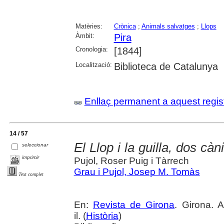
Matèries:
Crònica
;
Animals salvatges
;
Llops
Àmbit:
Pira
Cronologia:
[1844]
Localització:
Biblioteca de Catalunya
Enllaç permanent a aquest regis
14 / 57
El Llop i la guilla, dos cà
seleccionar
imprimir
Pujol, Roser Puig i Tàrrech
Grau i Pujol, Josep M. Tomàs
Text complet
En:
Revista de Girona
. Girona. 
il. (
Història
)