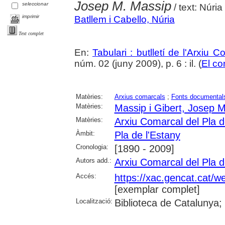
Josep M. Massip
seleccionar
/ text: Núria
imprimir
Batllem i Cabello, Núria
Text complet
En:
Tabulari : butlletí de l'Arxiu 
núm. 02 (juny 2009), p. 6 : il. (
El co
Matèries:
Arxius comarcals
;
Fonts documental
Matèries:
Massip i Gibert, Josep M
Matèries:
Arxiu Comarcal del Pla d
Àmbit:
Pla de l'Estany
Cronologia:
[1890 - 2009]
Autors add.:
Arxiu Comarcal del Pla d
Accés:
https://xac.gencat.cat/w
[exemplar complet]
Localització:
Biblioteca de Catalunya;