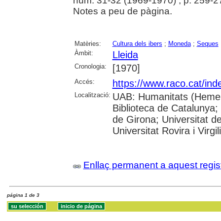
núm. 31-32 (1969-1970) , p. 259-2
Notes a peu de pàgina.
Matèries:
Cultura dels ibers
;
Moneda
;
Seques
Àmbit:
Lleida
Cronologia:
[1970]
Accés:
https://www.raco.cat/ind
Localització:
UAB: Humanitats (Hemero
Biblioteca de Catalunya; 
de Girona; Universitat d
Universitat Rovira i Virgi
Enllaç permanent a aquest regis
página 1 de 3