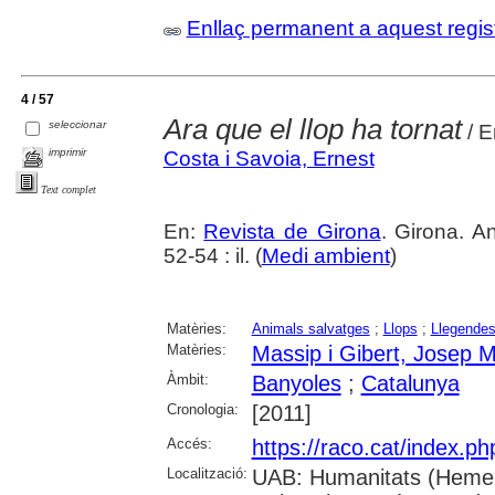
Enllaç permanent a aquest regis
4 / 57
Ara que el llop ha tornat
seleccionar
/ E
imprimir
Costa i Savoia, Ernest
Text complet
En:
Revista de Girona
. Girona. A
52-54 : il. (
Medi ambient
)
Matèries:
Animals salvatges
;
Llops
;
Llegende
Matèries:
Massip i Gibert, Josep M
Àmbit:
Banyoles
;
Catalunya
Cronologia:
[2011]
Accés:
https://raco.cat/index.p
Localització:
UAB: Humanitats (Hemer