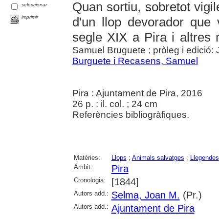
Quan sortiu, sobretot vigile
seleccionar
imprimir
d'un llop devorador que v
segle XIX a Pira i altres
Samuel Bruguete ; pròleg i edició:
Burguete i Recasens, Samuel
Pira : Ajuntament de Pira, 2016
26 p. : il. col. ; 24 cm
Referències bibliogràfiques.
Matèries:
Llops
;
Animals salvatges
;
Llegendes
Àmbit:
Pira
Cronologia:
[1844]
Autors add.:
Selma, Joan M.
(Pr.)
Autors add.:
Ajuntament de Pira