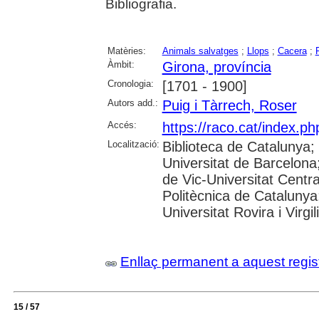
Bibliografia.
Matèries:
Animals salvatges
;
Llops
;
Cacera
;
Àmbit:
Girona, província
Cronologia:
[1701 - 1900]
Autors add.:
Puig i Tàrrech, Roser
Accés:
https://raco.cat/index.p
Localització:
Biblioteca de Catalunya;
Universitat de Barcelona;
de Vic-Universitat Centra
Politècnica de Catalunya
Universitat Rovira i Virgil
Enllaç permanent a aquest regis
15 / 57