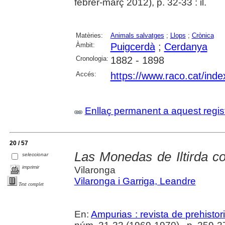
febrer-març 2012), p. 32-33 : il.
Matèries:
Animals salvatges
;
Llops
;
Crònica
Àmbit:
Puigcerdà
;
Cerdanya
Cronologia:
1882 - 1898
Accés:
https://www.raco.cat/inde
Enllaç permanent a aquest regis
20 / 57
Las Monedas de Iltirda co
seleccionar
imprimir
Vilaronga
Vilaronga i Garriga, Leandre
Text complet
En:
Ampurias : revista de prehistor