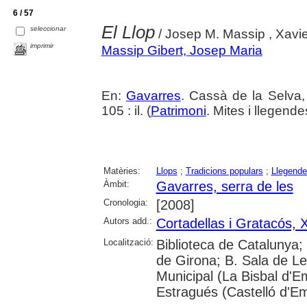
6 / 57
El Llop
seleccionar
/ Josep M. Massip , Xavie
imprimir
Massip Gibert, Josep Maria
En:
Gavarres
. Cassà de la Selva,
105 : il. (
Patrimoni
. Mites i llegend
Matèries:
Llops
;
Tradicions populars
;
Llegend
Àmbit:
Gavarres, serra de les
Cronologia:
[2008]
Autors add.:
Cortadellas i Gratacós, 
Localització:
Biblioteca de Catalunya; 
de Girona; B. Sala de Le
Municipal (La Bisbal d'
Estragués (Castelló d'E