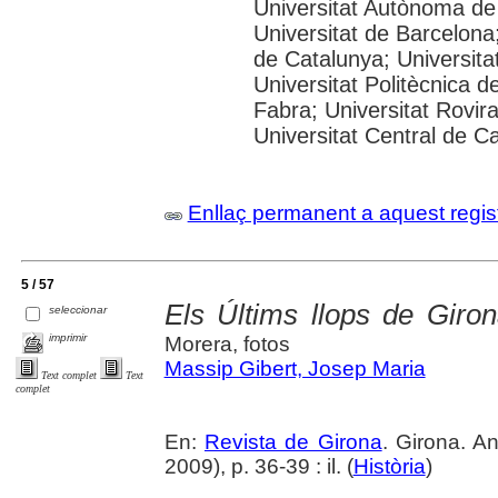
Universitat Autònoma de
Universitat de Barcelona;
de Catalunya; Universitat
Universitat Politècnica 
Fabra; Universitat Rovira 
Universitat Central de C
Enllaç permanent a aquest regis
5 / 57
Els Últims llops de Giro
seleccionar
imprimir
Morera, fotos
Massip Gibert, Josep Maria
Text complet
Text
complet
En:
Revista de Girona
. Girona. 
2009), p. 36-39 : il. (
Història
)