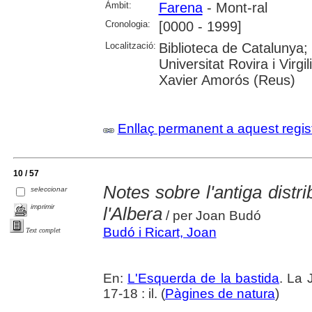
Àmbit:
Farena
- Mont-ral
Cronologia:
[0000 - 1999]
Localització:
Biblioteca de Catalunya;
Universitat Rovira i Virgi
Xavier Amorós (Reus)
Enllaç permanent a aquest regis
10 / 57
Notes sobre l'antiga distri
seleccionar
imprimir
l'Albera
/ per Joan Budó
Budó i Ricart, Joan
Text complet
En:
L'Esquerda de la bastida
. La 
17-18 : il. (
Pàgines de natura
)