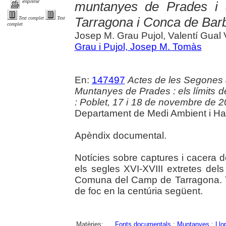
imprimir
muntanyes de Prades i
Tarragona i Conca de Barb
Text complet
Text
complet
Josep M. Grau Pujol, Valentí Gual 
Grau i Pujol, Josep M. Tomàs
En:
147497
Actes de les Segones 
Muntanyes de Prades : els límits d
: Poblet, 17 i 18 de novembre de 
Departament de Medi Ambient i Habi
Apèndix documental.
Notícies sobre captures i cacera 
els segles XVI-XVIII extretes dels
Comuna del Camp de Tarragona. T
de foc en la centúria següent.
Matèries:
Fonts documentals
;
Muntanyes
;
Llo