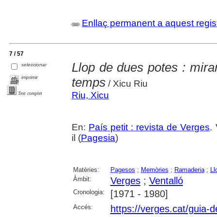
Enllaç permanent a aquest regis
7 / 57
Llop de dues potes : mirant
seleccionar
imprimir
temps
/ Xicu Riu
Riu, Xicu
Text complet
En:
País petit : revista de Verges
.
il (
Pagesia
)
Matèries:
Pagesos
;
Memòries
;
Ramaderia
;
Ll
Àmbit:
Verges
;
Ventalló
Cronologia:
[1971 - 1980]
Accés:
https://verges.cat/guia-