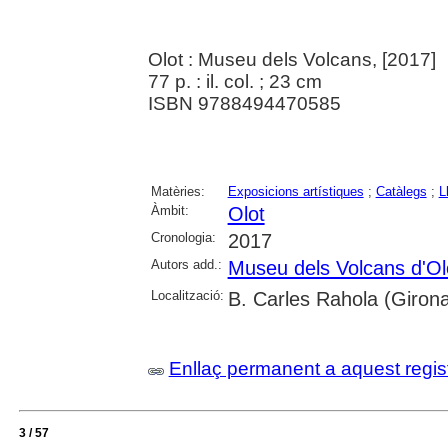
Olot : Museu dels Volcans, [2017]
77 p. : il. col. ; 23 cm
ISBN 9788494470585
Matèries:
Exposicions artístiques
;
Catàlegs
;
L
Àmbit:
Olot
Cronologia:
2017
Autors add.:
Museu dels Volcans d'Ol
Localització:
B. Carles Rahola (Girona
Enllaç permanent a aquest regis
3 / 57