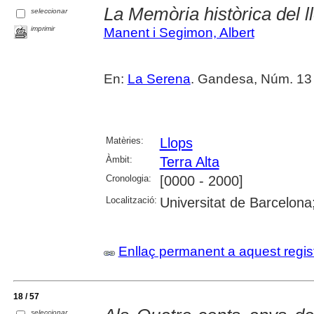
La Memòria històrica del ll
seleccionar
imprimir
Manent i Segimon, Albert
En:
La Serena
. Gandesa, Núm. 13 
Matèries:
Llops
Àmbit:
Terra Alta
Cronologia:
[0000 - 2000]
Localització:
Universitat de Barcelona
Enllaç permanent a aquest regis
18 / 57
seleccionar