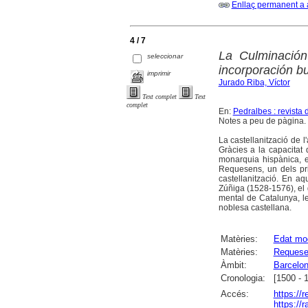
Enllaç permanent a 
4 / 7
La Culminación
seleccionar
incorporación b
imprimir
Jurado Riba, Víctor
Text complet
Text
complet
En:
Pedralbes : revista 
Notes a peu de pàgina. 
La castellanització de l
Gràcies a la capacitat 
monarquia hispànica, e
Requesens, un dels pri
castellanització. En a
Zúñiga (1528-1576), el g
mental de Catalunya, le
noblesa castellana.
Matèries:
Edat mo
Matèries:
Requesen
Àmbit:
Barcelo
Cronologia:
[1500 - 
Accés:
https://
https://