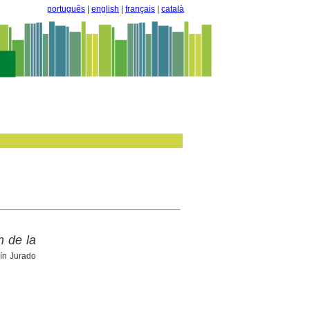
português
|
english
|
français
|
català
n de la
uín Jurado