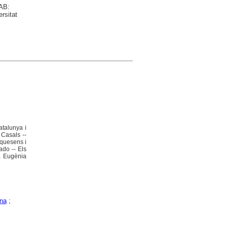
UAB:
rsitat
atalunya i
 Casals --
equesens i
ado -- Els
ia Eugènia
na
;