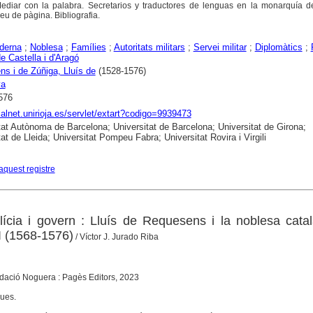
Mediar con la palabra. Secretarios y traductores de lenguas en la monarquía 
eu de pàgina. Bibliografia.
derna
;
Noblesa
;
Famílies
;
Autoritats militars
;
Servei militar
;
Diplomàtics
;
de Castella i d'Aragó
s i de Zúñiga, Lluís de
(1528-1576)
ya
576
dialnet.unirioja.es/servlet/extart?codigo=9939473
tat Autònoma de Barcelona; Universitat de Barcelona; Universitat de Girona;
at de Lleida; Universitat Pompeu Fabra; Universitat Rovira i Virgili
aquest registre
ilícia i govern : Lluís de Requesens i la noblesa cata
II (1568-1576)
/ Víctor J. Jurado Riba
ndació Noguera : Pagès Editors, 2023
ques.