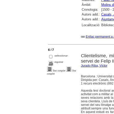
Àmbit:
Molins d
Cronologia:
[1500 - 
Autors add.:
Casals, 
Autors add.:
Ajuntame
Localització:
Bibliote
Enllaç permanent a 
6 / 7
Clientelisme, m
seleccionar
servei de Felip 
imprimir
Jurado Riba, Víctor
Text complet
Text
complet
Barcelona : Universitat
Dirigida per: Casals, Àn
1 recurs electrònic (892 
Aquesta tesi doctoral 
activitat com a militar al
seves relacions amb la
seva clientela. Lluís de
servei del seu llinatge 
atribuït sempre una fun
En aquest estudi es far