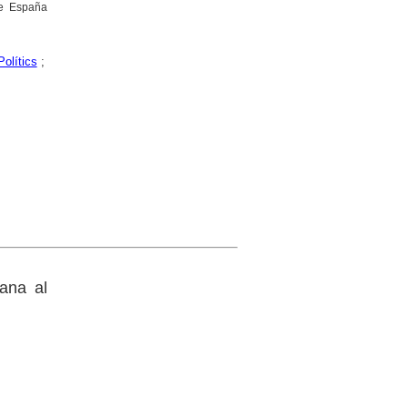
de España
Polítics
;
lana al