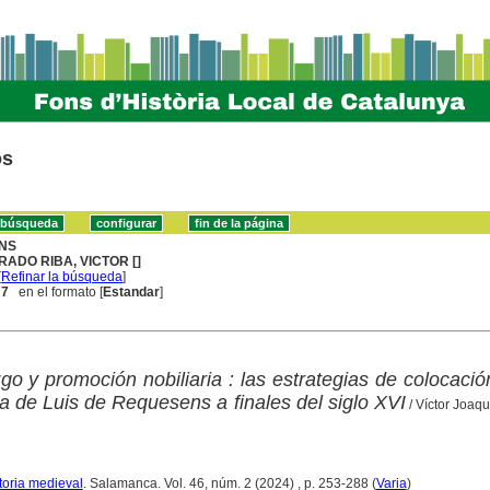
os
NS
RADO RIBA, VICTOR []
[
Refinar la búsqueda
]
 7
en el formato [
Estandar
]
zgo y promoción nobiliaria : las estrategias de colocació
na de Luis de Requesens a finales del siglo XVI
/ Víctor Joaq
storia medieval
. Salamanca. Vol. 46, núm. 2 (2024) , p. 253-288 (
Varia
)