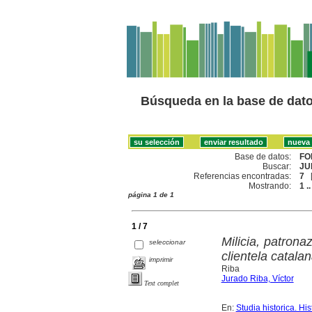
Búsqueda en la base de dat
Base de datos:
FO
Buscar:
JU
Referencias encontradas:
7
Mostrando:
1 ..
página 1 de 1
1 / 7
Milicia, patrona
seleccionar
clientela catala
imprimir
Riba
Jurado Riba, Víctor
Text complet
En:
Studia historica. Hi