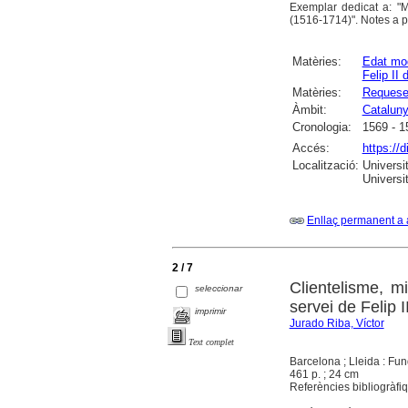
Exemplar dedicat a: "
(1516-1714)". Notes a p
Matèries:
Edat mo
Felip II 
Matèries:
Requesen
Àmbit:
Catalun
Cronologia:
1569 - 1
Accés:
https://
Localització:
Universi
Universit
Enllaç permanent a 
2 / 7
Clientelisme, m
seleccionar
servei de Felip 
imprimir
Jurado Riba, Víctor
Text complet
Barcelona ; Lleida : Fu
461 p. ; 24 cm
Referències bibliogràfi