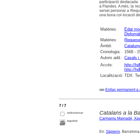
participació destacada: 
a Flandes. A més, la rec
servei personal a Reque
una bona col·locació di
Matèries:
Edat mo
Diplomàt
Matèries:
Requesen
Àmbit:
Catalun
Cronologia:
1568 - 1
Autors add.:
Casals i
Accés:
http://h
http://h
Localització:
TDX: Tes
Enllaç permanent a 
7 / 7
Catalans a la Ba
seleccionar
Carmaniu Mainadé, Xav
imprimir
En:
Sàpiens
. Barcelona.