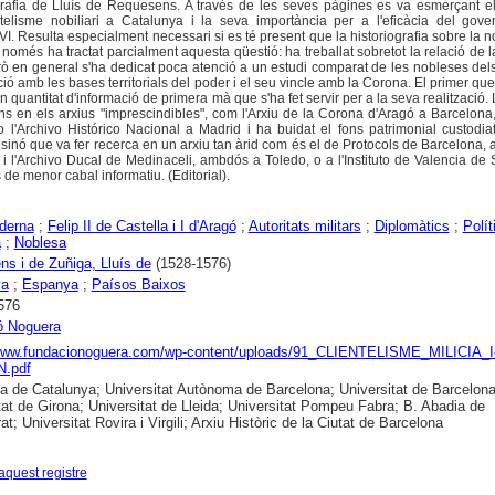
afia de Lluís de Requesens. A través de les seves pàgines es va esmerçant e
telisme nobiliari a Catalunya i la seva importància per a l'eficàcia del gove
I. Resulta especialment necessari si es té present que la historiografia sobre la 
només ha tractat parcialment aquesta qüestió: ha treballat sobretot la relació de 
però en general s'ha dedicat poca atenció a un estudi comparat de les nobleses del
ió amb les bases territorials del poder i el seu vincle amb la Corona. El primer que
ran quantitat d'informació de primera mà que s'ha fet servir per a la seva realització.
ns en els arxius "imprescindibles", com l'Arxiu de la Corona d'Aragó a Barcelona,
l'Archivo Histórico Nacional a Madrid i ha buidat el fons patrimonial custodiat
inó que va fer recerca en un arxiu tan àrid com és el de Protocols de Barcelona, a
 i l'Archivo Ducal de Medinaceli, ambdós a Toledo, o a l'Instituto de Valencia de
 de menor cabal informatiu. (Editorial).
derna
;
Felip II de Castella i I d'Aragó
;
Autoritats militars
;
Diplomàtics
;
Polít
a
;
Noblesa
s i de Zuñiga, Lluís de
(1528-1576)
ya
;
Espanya
;
Paísos Baixos
576
ó Noguera
/www.fundacionoguera.com/wp-content/uploads/91_CLIENTELISME_MILICIA_I
.pdf
ca de Catalunya; Universitat Autònoma de Barcelona; Universitat de Barcelona
tat de Girona; Universitat de Lleida; Universitat Pompeu Fabra; B. Abadia de
t; Universitat Rovira i Virgili; Arxiu Històric de la Ciutat de Barcelona
aquest registre