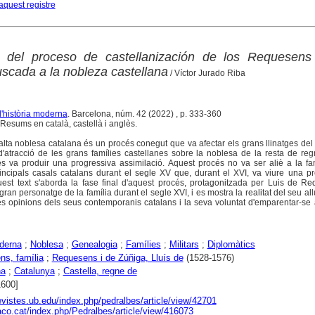
aquest registre
 del proceso de castellanización de los Requesens
uscada a la nobleza castellana
/ Víctor Jurado Riba
d'història moderna
. Barcelona, núm. 42 (2022) , p. 333-360
Resums en català, castellà i anglès.
'alta noblesa catalana és un procés conegut que va afectar els grans llinatges del 
d'atracció de les grans famílies castellanes sobre la noblesa de la resta de re
s va produir una progressiva assimilació. Aquest procés no va ser aliè a la fa
ncipals casals catalans durant el segle XV que, durant el XVI, va viure una pr
quest text s'aborda la fase final d'aquest procés, protagonitzada per Luis de R
ran personatge de la família durant el segle XVI, i es mostra la realitat del seu a
s opinions dels seus contemporanis catalans i la seva voluntat d'emparentar-se 
derna
;
Noblesa
;
Genealogia
;
Famílies
;
Militars
;
Diplomàtics
s, família
;
Requesens i de Zúñiga, Lluís de
(1528-1576)
na
;
Catalunya
;
Castella, regne de
1600]
revistes.ub.edu/index.php/pedralbes/article/view/42701
raco.cat/index.php/Pedralbes/article/view/416073