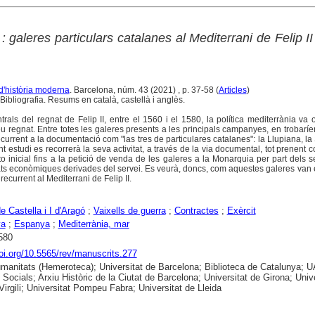
 : galeres particulars catalanes al Mediterrani de Felip II
 d'història moderna
. Barcelona, núm. 43 (2021) , p. 37-58 (
Articles
)
ibliografia. Resums en català, castellà i anglès.
rals del regnat de Felip II, entre el 1560 i el 1580, la política mediterrània va
u regnat. Entre totes les galeres presents a les principals campanyes, en trobarí
rrent a la documentació com "las tres de particulares catalanes": la Llupiana, la 
nt estudi es recorrerà la seva activitat, a través de la via documental, tot prenent 
to inicial fins a la petició de venda de les galeres a la Monarquia per part dels
ltats econòmiques derivades del servei. Es veurà, doncs, com aquestes galeres van
ecurrent al Mediterrani de Felip II.
de Castella i I d'Aragó
;
Vaixells de guerra
;
Contractes
;
Exèrcit
ya
;
Espanya
;
Mediterrània, mar
580
doi.org/10.5565/rev/manuscrits.277
anitats (Hemeroteca); Universitat de Barcelona; Biblioteca de Catalunya; 
 Socials; Arxiu Històric de la Ciutat de Barcelona; Universitat de Girona; Unive
 Virgili; Universitat Pompeu Fabra; Universitat de Lleida