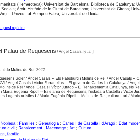
anitats (Hemeroteca); Universitat de Barcelona; Biblioteca de Catalunya; 
 Socials; Arxiu Històric de la Ciutat de Barcelona; Universitat de Girona; Unive
 Virgili; Universitat Pompeu Fabra; Universitat de Lleida
aquest registre
 el Palau de Requesens
/ Àngel Casals, [et al.]
ent de Molins de Rei, 2022
quesens Soler / Àngel Casals -- Els Habsburg i Molins de Rei / Àngel Casals -- C
VI / Àngel Casals i Víctor Farradellas -- El govern de Carles I a Catalunya / Àngel
Molins de Rei / Àngel Casals i Víctor Jurado -- El Renaixement a Catalunya, els R
i Maria Eugènia Ripoll -- Estefania de Requesens, l'estada a Castella / Víctor Jur
 i agents artístics t / Maria Eugènia Ripoll -- Molins de Rei, cultura i art / Mar
;
Noblesa
;
Famílies
;
Genealogia
;
Carles I de Castella i d'Aragó
;
Edat moder
ura civil
;
Renaixement
;
Mecenatge
;
Art
;
Cultura
s, família
equesens de Molins de Rei