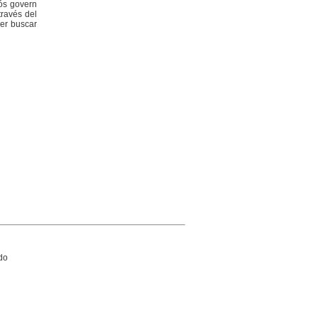
tós govern
través del
per buscar
do