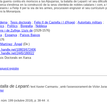
la guerra contra els moriscos a las Alpujarras, la batalla de Lepant i el seu dificul
erca s'endinsa en la construcció de la seva clientela de nobles catalans i com, a 
sens i a Felip II per la via de les armes, procuraven engruixir el seu currículum 
ns la Monarquia.
derna
;
Tesis doctorals
;
Felip II de Castella i I d'Aragó
;
Autoritats militars
;
ics
;
Polítics
;
Biografia
;
Noblesa
s i de Zuñiga, Lluís de
(1528-1576)
ya
;
Espanya
;
Paísos Baixos
576
 Martínez, Àngel
(Dir.)
dl.handle.net/10803/672406
dl.handle.net/2445/180022
is Doctorals en Xarxa
aquest registre
talla de Lepant
/ text Xavier Carmaniu ; amb l'assessorament de Víctor Jura
ier
 núm. 199 (octubre 2018), p. 38-44 : il.