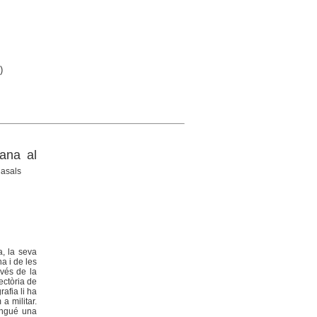
)
lana al
Casals
a, la seva
na i de les
avés de la
ectòria de
afia li ha
a militar.
tingué una