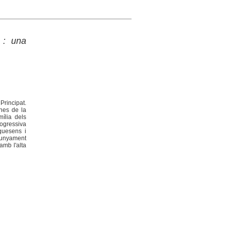
 : una
Principat.
gnes de la
mília dels
ogressiva
equesens i
llunyament
amb l'alta