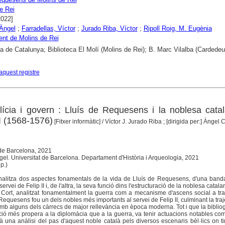
e Rei
2022]
Àngel
;
Farradellas, Víctor
;
Jurado Riba, Víctor
;
Ripoll Roig, M. Eugènia
nt de Molins de Rei
ca de Catalunya; Biblioteca El Molí (Molins de Rei); B. Marc Vilalba (Cardedeu
aquest registre
ilícia i govern : Lluís de Requesens i la noblesa cata
II (1568-1576)
[Fitxer informàtic]
/ Víctor J. Jurado Riba ; [dirigida per:] Àngel 
 de Barcelona, 2021
gel. Universitat de Barcelona. Departament d'Història i Arqueologia, 2021
p.)
analitza dos aspectes fonamentals de la vida de Lluís de Requesens, d'una band
 servei de Felip II i, de l'altra, la seva funció dins l'estructuració de la noblesa catala
 Cort, analitzat fonamentalment la guerra com a mecanisme d'ascens social a tr
 Requesens fou un dels nobles més importants al servei de Felip II, culminant la traj
amb alguns dels càrrecs de major rellevància en època moderna. Tot i que la bibliogr
ció més propera a la diplomàcia que a la guerra, va tenir actuacions notables com 
à una anàlisi del pas d'aquest noble català pels diversos escenaris bèl·lics on 