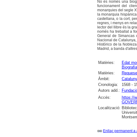
No és només una biogr
funcionament del clien
monarquies del segle XV
la monarquia hispànica 
castellana, o la cort, 
regnes, i menys en relac
lector del llibre és la g
només ha treballat a fo
General de Simancas o 
Nacional de Catalunya, s
Histórico de la Nobleza
Madrid, a banda d'altres
Matèries:
Edat mo
Biografi
Matèries:
Requesen
Àmbit:
Catalun
Cronologia:
1568 - 1
Autors add.:
Fundaci
Accés:
https:/
GOVERN
Localització:
Bibliote
Universi
Montserra
Enllaç permanent a 