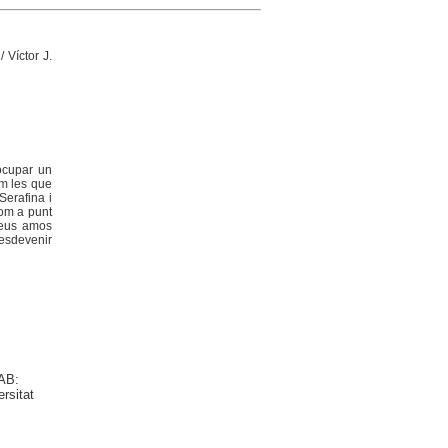
/ Víctor J.
 ocupar un
em les que
Serafina i
com a punt
 seus amos
 esdevenir
UAB:
rsitat