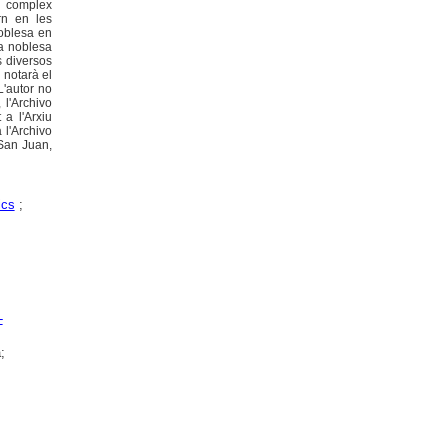
l complex
rn en les
noblesa en
la noblesa
s diversos
 notarà el
 L'autor no
 l'Archivo
 a l'Arxiu
 l'Archivo
 San Juan,
ics
;
-
;