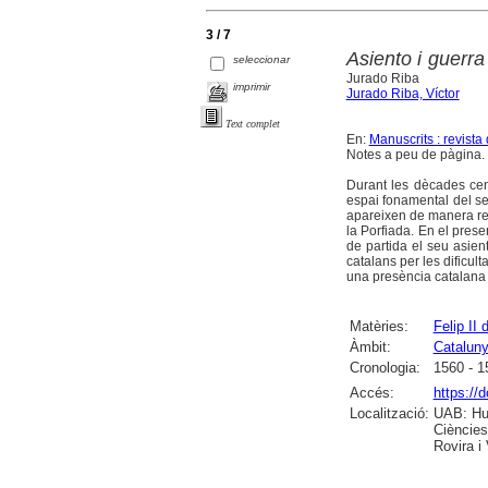
3 / 7
Asiento i guerra
seleccionar
Jurado Riba
imprimir
Jurado Riba, Víctor
Text complet
En:
Manuscrits : revista
Notes a peu de pàgina. B
Durant les dècades cent
espai fonamental del se
apareixen de manera recu
la Porfiada. En el prese
de partida el seu asien
catalans per les dificu
una presència catalana r
Matèries:
Felip II 
Àmbit:
Catalun
Cronologia:
1560 - 1
Accés:
https://
Localització:
UAB: Hum
Ciències
Rovira i