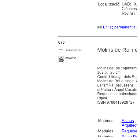
Localització:
UAB: Hum
Ciències
Rovira i
Enllaç permanent a 
5 / 7
Molins de Rei i
seleccionar
imprimir
Molins de Rei : Ajuntam
162 p. ; 25 cm
Conté: Llinatge dels Re
Molins de Rei al segle X
La família Requesens i 
el Palau / Àngel Casals 
Requesens, patrocinadors
Ripoll.
ISBN 9788418928727
Matèries:
Palaus
Arquitect
Matèries:
Requesen
Matèries:
Palau R