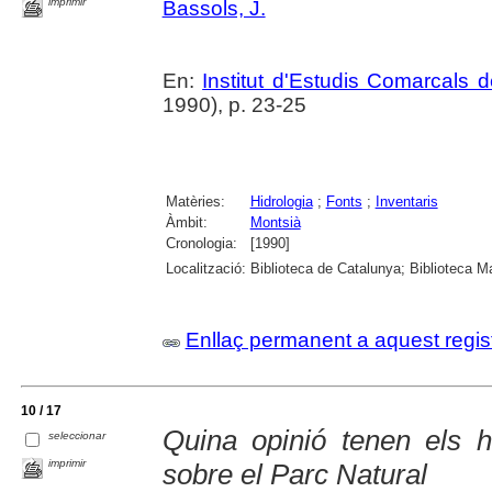
imprimir
Bassols, J.
En:
Institut d'Estudis Comarcals 
1990), p. 23-25
Matèries:
Hidrologia
;
Fonts
;
Inventaris
Àmbit:
Montsià
Cronologia:
[1990]
Localització:
Biblioteca de Catalunya; Biblioteca M
Enllaç permanent a aquest regis
10 / 17
Quina opinió tenen els h
seleccionar
imprimir
sobre el Parc Natural