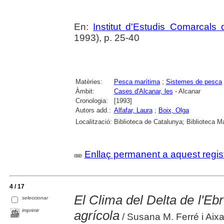
En:
Institut d'Estudis Comarcals 
1993), p. 25-40
Matèries:
Pesca marítima
;
Sistemes de pesca
Àmbit:
Cases d'Alcanar, les
- Alcanar
Cronologia:
[1993]
Autors add.:
Alfafar, Laura
;
Boix, Olga
Localització:
Biblioteca de Catalunya; Biblioteca M
Enllaç permanent a aquest regis
4 / 17
El Clima del Delta de l'Ebre
seleccionar
imprimir
agrícola
/ Susana M. Ferré i Aixa