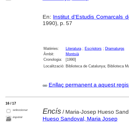
En:
Institut d'Estudis Comarcals 
1990), p. 57
Matèries:
Literatura
;
Escriptors
;
Dramaturgs
Àmbit:
Montsià
Cronologia:
[1990]
Localització:
Biblioteca de Catalunya; Biblioteca M
Enllaç permanent a aquest regis
16 / 17
Encís
seleccionar
/ Maria-Josep Hueso Sand
imprimir
Hueso Sandoval, Maria Josep