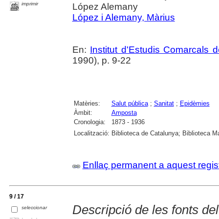
imprimir
López Alemany
López i Alemany, Màrius
En:
Institut d'Estudis Comarcals 
1990), p. 9-22
Matèries:
Salut pública
;
Sanitat
;
Epidèmies
Àmbit:
Amposta
Cronologia:
1873 - 1936
Localització:
Biblioteca de Catalunya; Biblioteca M
Enllaç permanent a aquest regis
9 / 17
Descripció de les fonts de
seleccionar