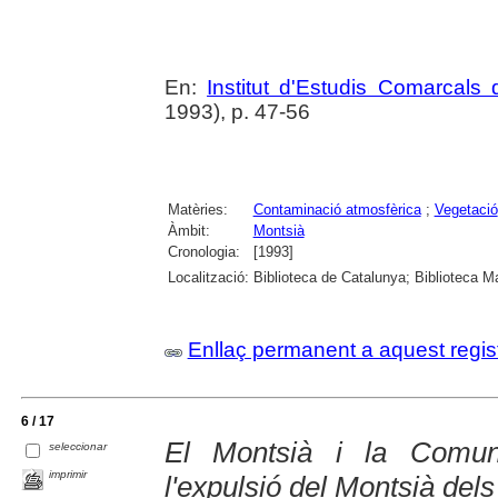
En:
Institut d'Estudis Comarcals 
1993), p. 47-56
Matèries:
Contaminació atmosfèrica
;
Vegetació
Àmbit:
Montsià
Cronologia:
[1993]
Localització:
Biblioteca de Catalunya; Biblioteca M
Enllaç permanent a aquest regis
6 / 17
El Montsià i la Comun
seleccionar
imprimir
l'expulsió del Montsià dels