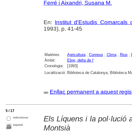
Ferré i Aixandri, Susana M.
En:
Institut d'Estudis Comarcals 
1993), p. 41-45
Matèries:
Agricultura
;
Conreus
;
Clima
;
Rius
;
Àmbit:
Ebre, delta de l'
Cronologia:
[1993]
Localització:
Biblioteca de Catalunya; Biblioteca M
Enllaç permanent a aquest regis
5 / 17
Els Líquens i la pol·lució
seleccionar
imprimir
Montsià