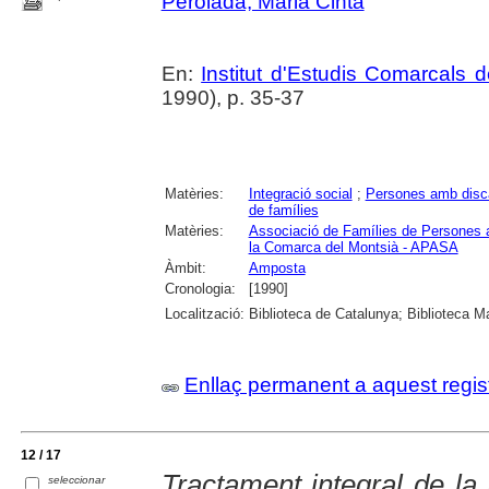
Perolada, Maria Cinta
En:
Institut d'Estudis Comarcals 
1990), p. 35-37
Matèries:
Integració social
;
Persones amb disc
de famílies
Matèries:
Associació de Famílies de Persones a
la Comarca del Montsià - APASA
Àmbit:
Amposta
Cronologia:
[1990]
Localització:
Biblioteca de Catalunya; Biblioteca M
Enllaç permanent a aquest regis
12 / 17
Tractament integral de la d
seleccionar