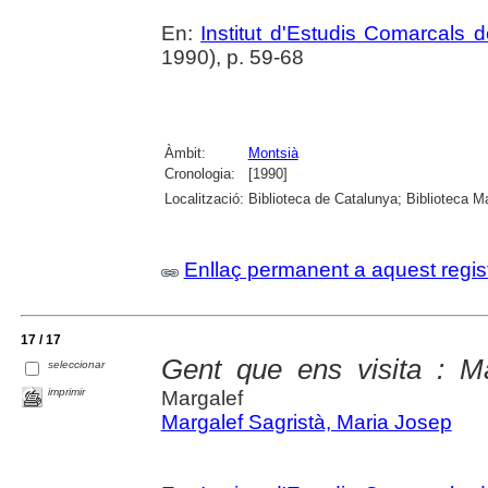
En:
Institut d'Estudis Comarcals 
1990), p. 59-68
Àmbit:
Montsià
Cronologia:
[1990]
Localització:
Biblioteca de Catalunya; Biblioteca M
Enllaç permanent a aquest regis
17 / 17
Gent que ens visita : Ma
seleccionar
imprimir
Margalef
Margalef Sagristà, Maria Josep