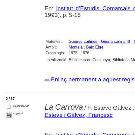
En:
Institut d'Estudis Comarcals 
1993), p. 5-18
Matèries:
Guerres carlines
;
Guerra carlina III
;
Àmbit:
Montsià
;
Baix Ebre
Cronologia:
1872 - 1876
Localització:
Biblioteca de Catalunya; Biblioteca M
Enllaç permanent a aquest regis
2 / 17
La Carrova
seleccionar
/ F. Esteve Gàlvez ; 
imprimir
Esteve i Gàlvez, Francesc
En:
Institut d'Estudis Comarcals 