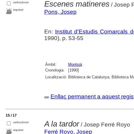
Escenes matineres
seleccionar
/ Josep 
imprimir
Pons, Josep
En:
Institut d'Estudis Comarcals 
1990), p. 53-55
Àmbit:
Montsià
Cronologia:
[1990]
Localització:
Biblioteca de Catalunya; Biblioteca M
Enllaç permanent a aquest regis
15 / 17
A la tardor
seleccionar
/ Josep Ferré Royo
imprimir
Ferré Royo, Josep