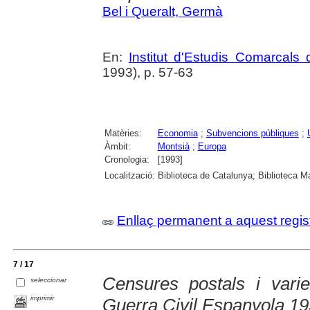
Bel i Queralt, Germà
En:
Institut d'Estudis Comarcals 
1993), p. 57-63
Matèries:
Economia
;
Subvencions públiques
;
Àmbit:
Montsià
;
Europa
Cronologia:
[1993]
Localització:
Biblioteca de Catalunya; Biblioteca M
Enllaç permanent a aquest regis
7 / 17
Censures postals i varie
seleccionar
imprimir
Guerra Civil Espanyola 1