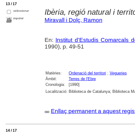
13 / 17
Ibèria, regió natural i territ
seleccionar
imprimir
Miravall i Dolç, Ramon
En:
Institut d'Estudis Comarcals 
1990), p. 49-51
Matèries:
Ordenació del territori
;
Vegueries
Àmbit:
Terres de l'Ebre
Cronologia:
[1990]
Localització:
Biblioteca de Catalunya; Biblioteca M
Enllaç permanent a aquest regis
14 / 17