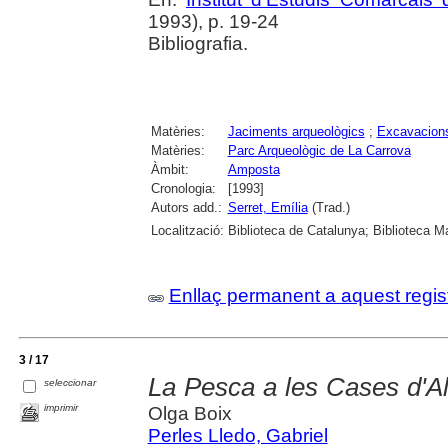
1993), p. 19-24
Bibliografia.
Matèries:
Jaciments arqueològics
;
Excavacions
Matèries:
Parc Arqueològic de La Carrova
Àmbit:
Amposta
Cronologia:
[1993]
Autors add.:
Serret, Emília
(Trad.)
Localització:
Biblioteca de Catalunya; Biblioteca M
Enllaç permanent a aquest regis
3 / 17
La Pesca a les Cases d'A
seleccionar
imprimir
Olga Boix
Perles Lledo, Gabriel