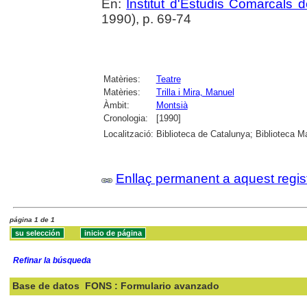
En:
Institut d'Estudis Comarcals 
1990), p. 69-74
Matèries:
Teatre
Matèries:
Trilla i Mira, Manuel
Àmbit:
Montsià
Cronologia:
[1990]
Localització:
Biblioteca de Catalunya; Biblioteca M
Enllaç permanent a aquest regis
página 1 de 1
Refinar la búsqueda
Base de datos
FONS : Formulario avanzado