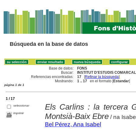
Búsqueda en la base de datos
Base de datos:
FONS
Buscar:
INSTITUT D'ESTUDIS COMARCAL
Referencias encontradas:
17
[
Refinar la búsqueda
]
Mostrando:
1 .. 17
en el formato [
Estandar
]
página 1 de 1
1 / 17
Els Carlins : la tercera 
seleccionar
imprimir
Montsià-Baix Ebre
/ na Isabe
Bel Pérez, Ana Isabel