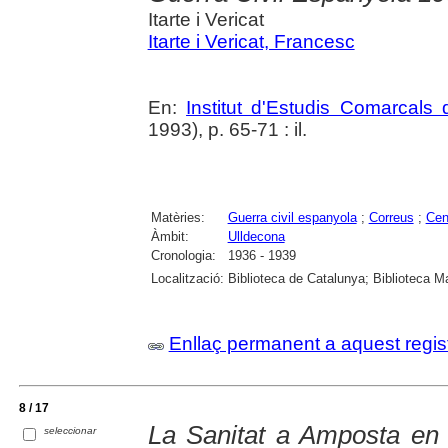
Itarte i Vericat
Itarte i Vericat, Francesc
En:
Institut d'Estudis Comarcals 
1993), p. 65-71 : il.
Matèries:
Guerra civil espanyola
;
Correus
;
Cen
Àmbit:
Ulldecona
Cronologia:
1936 - 1939
Localització:
Biblioteca de Catalunya; Biblioteca M
Enllaç permanent a aquest regis
8 / 17
La Sanitat a Amposta en 
seleccionar