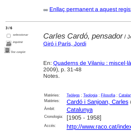
Enllaç permanent a aquest regis
3 / 6
Carles Cardó, pensador
seleccionar
/ J
imprimir
Giró i París, Jordi
Text complet
En:
Quaderns de Vilaniu : miscel·là
2009), p. 31-48
Notes.
Matèries:
Teòlegs
;
Teologia
;
Filosofia
;
Catala
Matèries:
Cardó i Sanjoan, Carles
Àmbit:
Catalunya
Cronologia:
[1905 - 1958]
Accés:
http://www.raco.cat/ind