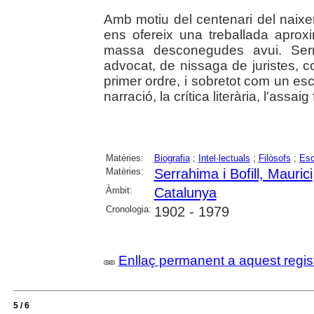
Amb motiu del centenari del naixe
ens ofereix una treballada aprox
massa desconegudes avui. Ser
advocat, de nissaga de juristes, c
primer ordre, i sobretot com un esc
narració, la crítica literària, l'assai
Matèries:
Biografia
;
Intel·lectuals
;
Filòsofs
;
Esc
Matèries:
Serrahima i Bofill, Maurici
Àmbit:
Catalunya
Cronologia:
1902 - 1979
Enllaç permanent a aquest regis
5 / 6