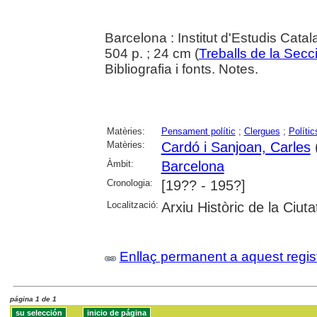
Barcelona : Institut d'Estudis Cata
504 p. ; 24 cm (
Treballs de la Secci
Bibliografia i fonts. Notes.
Matèries:
Pensament polític
;
Clergues
;
Polític
Matèries:
Cardó i Sanjoan, Carles
Àmbit:
Barcelona
Cronologia:
[19?? - 195?]
Localització:
Arxiu Històric de la Ciut
Enllaç permanent a aquest regis
página 1 de 1