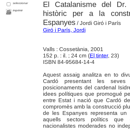
El Catalanisme del Dr.
seleccionar
imprimir
històric per a la const
Espanyes
/ Jordi Giró i París
Giró i París, Jordi
Valls : Cossetània, 2001
152 p. : il. ; 24 cm (
El tinter
, 23)
ISBN 84-95684-14-4
Aquest assaig analitza en to divul
Cardó presentant les seves
posicionaments del cardenal Isidr
idees polítiques que promogué pel
entre Estat i nació que Cardó de
compromès amb la construcció plurina
de les Espanyes representa un re
aquells sectors polítics que e
nacionalistes moderades no indep