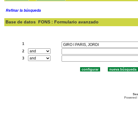
Refinar la búsqueda
Base de datos
FONS : Formulario avanzado
Buscar:
1
2
3
Sea
Powered