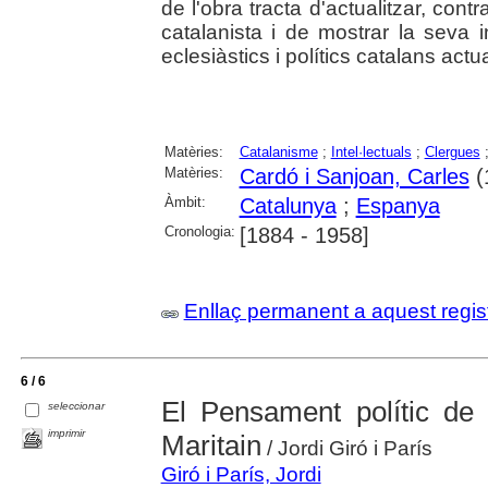
de l'obra tracta d'actualitzar, contr
catalanista i de mostrar la seva 
eclesiàstics i polítics catalans actua
Matèries:
Catalanisme
;
Intel·lectuals
;
Clergues
Matèries:
Cardó i Sanjoan, Carles
(
Àmbit:
Catalunya
;
Espanya
Cronologia:
[1884 - 1958]
Enllaç permanent a aquest regis
6 / 6
El Pensament polític de
seleccionar
imprimir
Maritain
/ Jordi Giró i París
Giró i París, Jordi