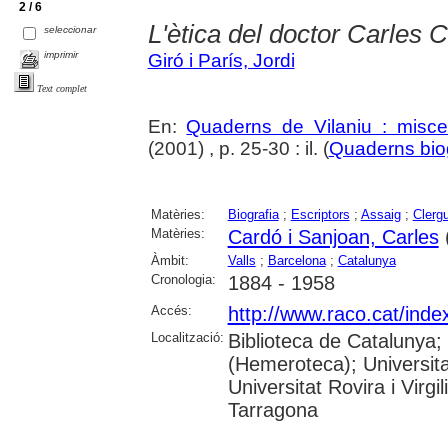
2 / 6
L'ètica del doctor Carles 
seleccionar
imprimir
Giró i París, Jordi
Text complet
En:
Quaderns de Vilaniu : miscel
(2001) , p. 25-30 : il. (
Quaderns biog
Matèries:
Biografia
;
Escriptors
;
Assaig
;
Clerg
Matèries:
Cardó i Sanjoan, Carles
Àmbit:
Valls
;
Barcelona
;
Catalunya
Cronologia:
1884 - 1958
Accés:
http://www.raco.cat/ind
Localització:
Biblioteca de Catalunya;
(Hemeroteca); Universita
Universitat Rovira i Virg
Tarragona