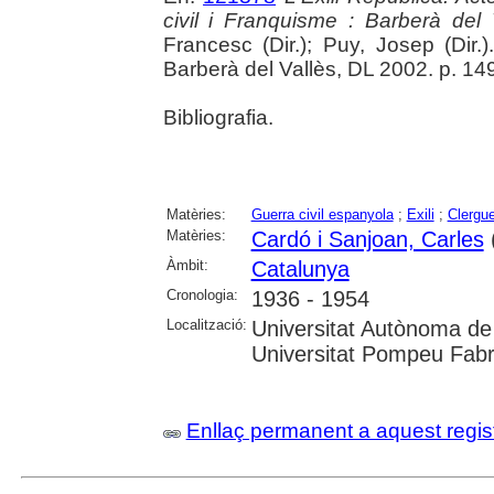
civil i Franquisme : Barberà del
Francesc (Dir.); Puy, Josep (Dir.
Barberà del Vallès, DL 2002. p. 14
Bibliografia.
Matèries:
Guerra civil espanyola
;
Exili
;
Clergu
Matèries:
Cardó i Sanjoan, Carles
Àmbit:
Catalunya
Cronologia:
1936 - 1954
Localització:
Universitat Autònoma de
Universitat Pompeu Fabra;
Enllaç permanent a aquest regis