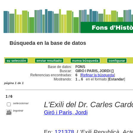
Búsqueda en la base de datos
Base de datos:
FONS
Buscar:
GIRO I PARIS, JORDI []
Referencias encontradas:
6
[
Refinar la búsqueda
]
Mostrando:
1 .. 6
en el formato [
Estandar
]
página 1 de 1
1 / 6
L'Exili del Dr. Carles Car
seleccionar
imprimir
Giró i París, Jordi
En:
121378
L'Exili Republicà. Ac