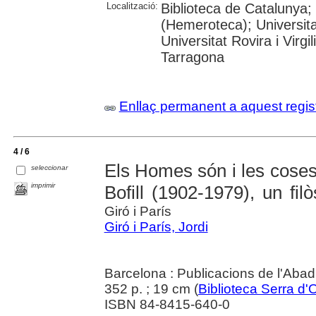
Localització:
Biblioteca de Catalunya;
(Hemeroteca); Universita
Universitat Rovira i Virg
Tarragona
Enllaç permanent a aquest regis
4 / 6
Els Homes són i les coses
seleccionar
imprimir
Bofill (1902-1979), un filò
Giró i París
Giró i París, Jordi
Barcelona : Publicacions de l'Abad
352 p. ; 19 cm (
Biblioteca Serra d'
ISBN 84-8415-640-0