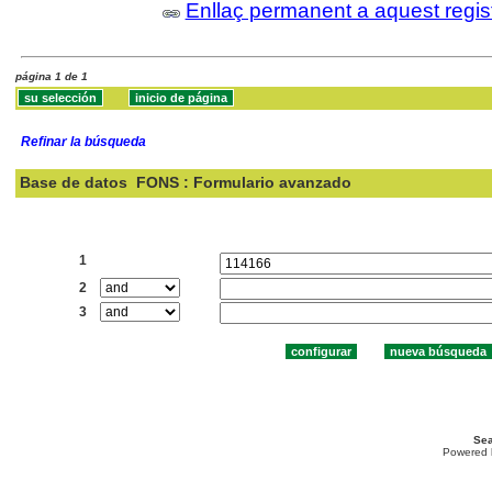
Enllaç permanent a aquest regis
página 1 de 1
Refinar la búsqueda
Base de datos
FONS : Formulario avanzado
Buscar:
1
2
3
Sea
Powered