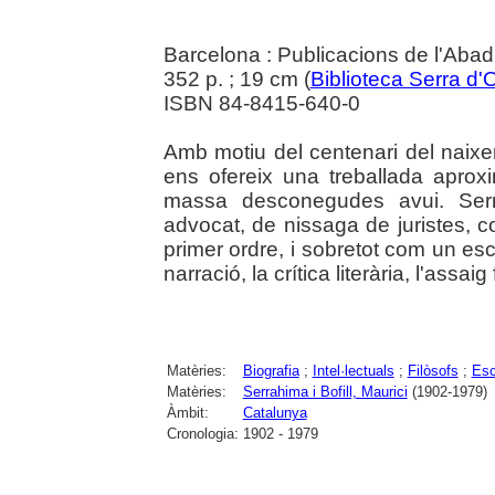
Barcelona : Publicacions de l'Abad
352 p. ; 19 cm (
Biblioteca Serra d'
ISBN 84-8415-640-0
Amb motiu del centenari del naixe
ens ofereix una treballada aprox
massa desconegudes avui. Ser
advocat, de nissaga de juristes, c
primer ordre, i sobretot com un esc
narració, la crítica literària, l'assai
Matèries:
Biografia
;
Intel·lectuals
;
Filòsofs
;
Esc
Matèries:
Serrahima i Bofill, Maurici
(1902-1979)
Àmbit:
Catalunya
Cronologia:
1902 - 1979