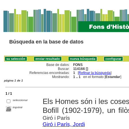
Búsqueda en la base de datos
Base de datos:
FONS
Buscar:
114166 []
Referencias encontradas:
1
[
Refinar la búsqueda
]
Mostrando:
1 .. 1
en el formato [
Estandar
]
página 1 de 1
1 / 1
Els Homes són i les coses
seleccionar
imprimir
Bofill (1902-1979), un filò
Giró i París
Giró i París, Jordi