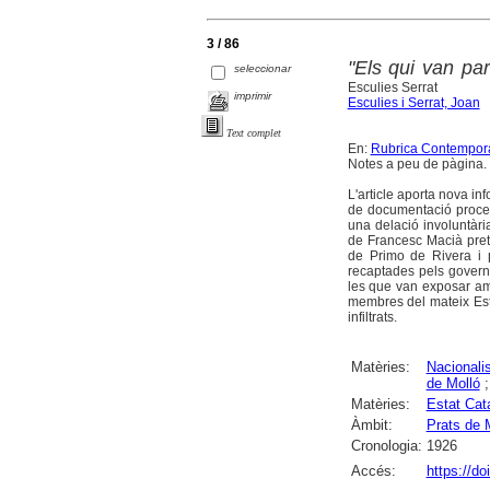
3 / 86
"Els qui van pa
seleccionar
Esculies Serrat
imprimir
Esculies i Serrat, Joan
Text complet
En:
Rubrica Contempor
Notes a peu de pàgina. 
L'article aporta nova in
de documentació procede
una delació involuntàr
de Francesc Macià prete
de Primo de Rivera i p
recaptades pels govern
les que van exposar amb
membres del mateix Estat
infiltrats.
Matèries:
Nacional
de Molló
Matèries:
Estat Cat
Àmbit:
Prats de M
Cronologia:
1926
Accés:
https://do