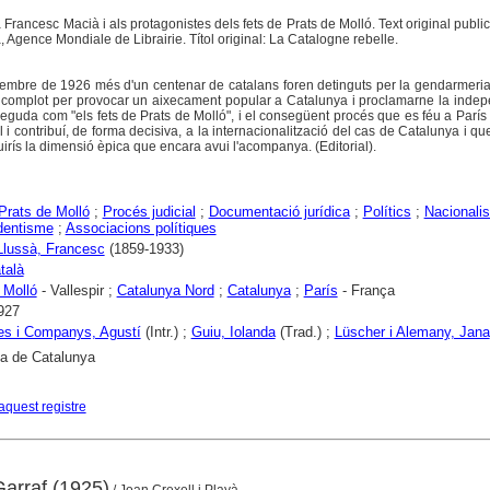
a Francesc Macià i als protagonistes dels fets de Prats de Molló. Text original public
, Agence Mondiale de Librairie. Títol original: La Catalogne rebelle.
vembre de 1926 més d'un centenar de catalans foren detinguts per la gendarmeri
 complot per provocar un aixecament popular a Catalunya i proclamarne la indep
eguda com "els fets de Prats de Molló", i el consegüent procés que es féu a París
 i contribuí, de forma decisiva, a la internacionalització del cas de Catalunya i que
rís la dimensió èpica que encara avui l'acompanya. (Editorial).
Prats de Molló
;
Procés judicial
;
Documentació jurídica
;
Polítics
;
Nacionali
dentisme
;
Associacions polítiques
Llussà, Francesc
(1859-1933)
talà
 Molló
- Vallespir ;
Catalunya Nord
;
Catalunya
;
París
- França
927
es i Companys, Agustí
(Intr.) ;
Guiu, Iolanda
(Trad.) ;
Lüscher i Alemany, Jana
ca de Catalunya
aquest registre
Garraf (1925)