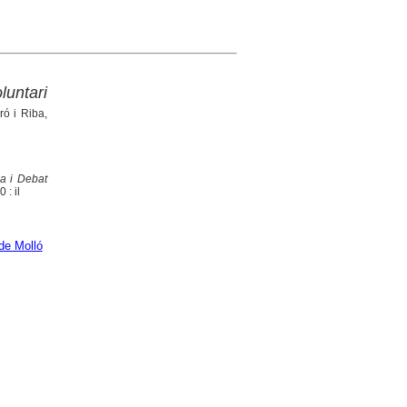
luntari
ró i Riba,
ia i Debat
 : il
de Molló