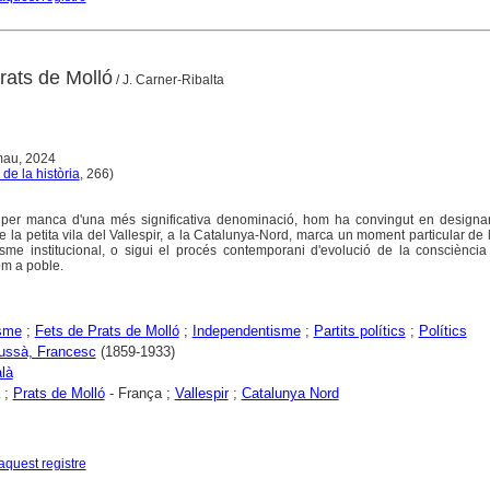
rats de Molló
/ J. Carner-Ribalta
mau, 2024
de la història
, 266)
, per manca d'una més significativa denominació, hom ha convingut en designa
la petita vila del Vallespir, a la Catalunya-Nord, marca un moment particular de l
sme institucional, o sigui el procés contemporani d'evolució de la consciència 
om a poble.
isme
;
Fets de Prats de Molló
;
Independentisme
;
Partits polítics
;
Polítics
lussà, Francesc
(1859-1933)
là
;
Prats de Molló
- França ;
Vallespir
;
Catalunya Nord
aquest registre