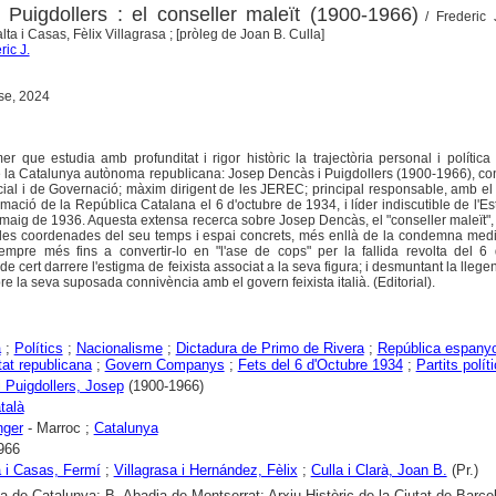
Puigdollers : el conseller maleït (1900-1966)
/ Frederic J
ta i Casas, Fèlix Villagrasa ; [pròleg de Joan B. Culla]
ric J.
ase, 2024
er que estudia amb profunditat i rigor històric la trajectòria personal i política
e la Catalunya autònoma republicana: Josep Dencàs i Puigdollers (1900-1966), co
ocial i de Governació; màxim dirigent de les JEREC; principal responsable, amb el
ació de la República Catalana el 6 d'octubre de 1934, i líder indiscutible de l'Es
l maig de 1936. Aquesta extensa recerca sobre Josep Dencàs, el "conseller maleït",
 les coordenades del seu temps i espai concrets, més enllà de la condemna medi
mpre més fins a convertir-lo en "l'ase de cops" per la fallida revolta del 6 d
de cert darrere l'estigma de feixista associat a la seva figura; i desmuntant la lleg
 la seva suposada connivència amb el govern feixista italià. (Editorial).
a
;
Polítics
;
Nacionalisme
;
Dictadura de Primo de Rivera
;
República espanyo
tat republicana
;
Govern Companys
;
Fets del 6 d'Octubre 1934
;
Partits polít
 Puigdollers, Josep
(1900-1966)
talà
nger
- Marroc ;
Catalunya
966
a i Casas, Fermí
;
Villagrasa i Hernández, Fèlix
;
Culla i Clarà, Joan B.
(Pr.)
ca de Catalunya; B. Abadia de Montserrat; Arxiu Històric de la Ciutat de Barce