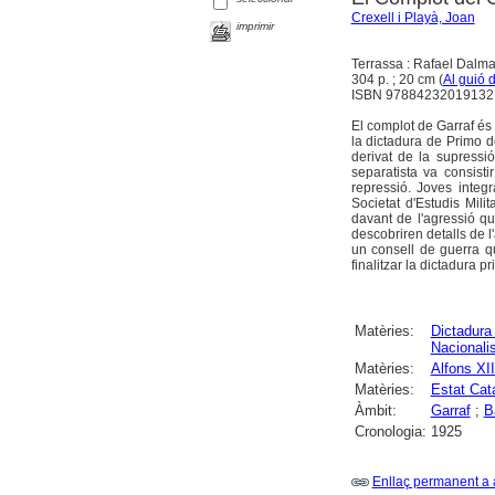
Crexell i Playà, Joan
imprimir
Terrassa : Rafael Dalma
304 p. ; 20 cm (
Al guió 
ISBN 97884232019132
El complot de Garraf és e
la dictadura de Primo d
derivat de la supressi
separatista va consist
repressió. Joves integ
Societat d'Estudis Mil
davant de l'agressió qu
descobriren detalls de l'
un consell de guerra q
finalitzar la dictadura p
Matèries:
Dictadura
Nacional
Matèries:
Alfons XI
Matèries:
Estat Cat
Àmbit:
Garraf
;
B
Cronologia:
1925
Enllaç permanent a 