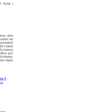
. Porta i
 d'un dels
nseller de
 president
tat Català
 fa balanç
àtica que
'octubre;
enda negra
la II
;
ics
lona