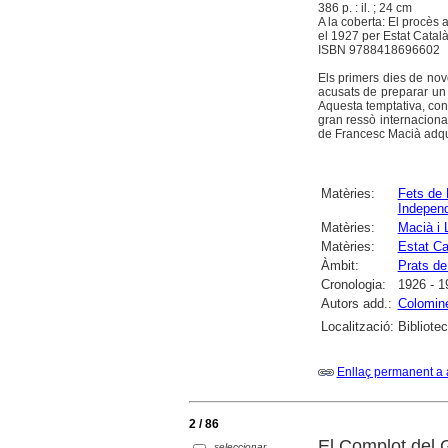
386 p. : il. ; 24 cm
A la coberta: El procès 
el 1927 per Estat Català
ISBN 9788418696602
Els primers dies de no
acusats de preparar un
Aquesta temptativa, con
gran ressò internacional
de Francesc Macià adqui
Matèries:
Fets de 
Indepen
Matèries:
Macià i 
Matèries:
Estat Ca
Àmbit:
Prats de
Cronologia:
1926 - 1
Autors add.:
Colomin
Localització:
Bibliote
Enllaç permanent a 
2 / 86
El Complot del 
seleccionar