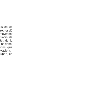
militar de
 repressió
l moviment
tuació de
et, de la
a nacional
cions, que
exacions i
uport, en