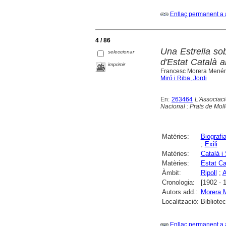
Enllaç permanent a 
4 / 86
Una Estrella so
seleccionar
d'Estat Català a
imprimir
Francesc Morera Menénde
Miró i Riba, Jordi
En:
263464
L'Associaci
Nacional : Prats de Moll
Matèries:
Biografi
;
Exili
Matèries:
Català i
Matèries:
Estat Ca
Àmbit:
Ripoll
;
A
Cronologia:
[1902 - 
Autors add.:
Morera 
Localització:
Bibliote
Enllaç permanent a 