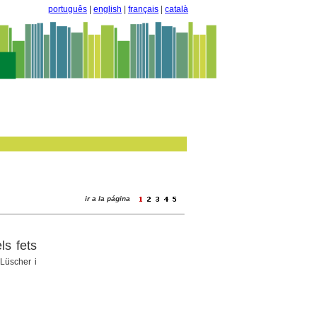
português
|
english
|
français
|
català
ir a la página
ls fets
 Lüscher i