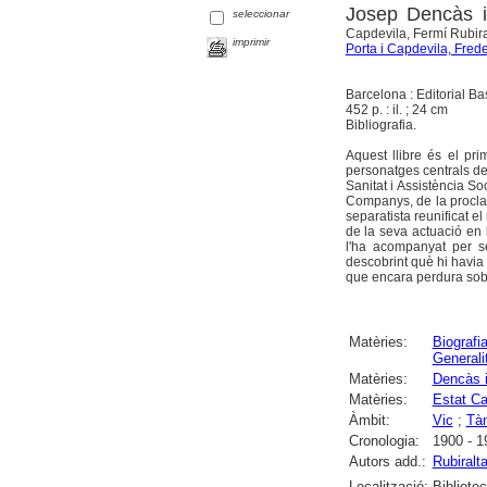
Josep Dencàs i 
seleccionar
Capdevila, Fermí Rubiral
imprimir
Porta i Capdevila, Frede
Barcelona : Editorial B
452 p. : il. ; 24 cm
Bibliografia.
Aquest llibre és el prim
personatges centrals d
Sanitat i Assistència S
Companys, de la proclam
separatista reunificat e
de la seva actuació en
l'ha acompanyat per se
descobrint què hi havia 
que encara perdura sobre
Matèries:
Biografi
Generali
Matèries:
Dencàs i
Matèries:
Estat Ca
Àmbit:
Vic
;
Tà
Cronologia:
1900 - 1
Autors add.:
Rubiralt
Localització:
Bibliote