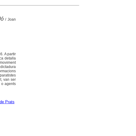
ló
/ Joan
. A partir
ca detalla
 moviment
 dictadura
ormacions
paratistes
t, van ser
s o agents
de Prats