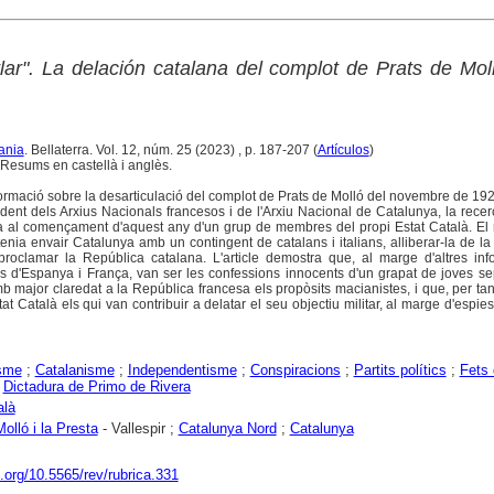
rlar". La delación catalana del complot de Prats de Mol
ania
. Bellaterra. Vol. 12, núm. 25 (2023) , p. 187-207 (
Artículos
)
Resums en castellà i anglès.
formació sobre la desarticulació del complot de Prats de Molló del novembre de 1926
nt dels Arxius Nacionals francesos i de l'Arxiu Nacional de Catalunya, la recer
ia al començament d'aquest any d'un grup de membres del propi Estat Català. El
nia envair Catalunya amb un contingent de catalans i italians, alliberar-la de la
roclamar la República catalana. L'article demostra que, al marge d'altres inf
s d'Espanya i França, van ser les confessions innocents d'un grapat de joves se
 major claredat a la República francesa els propòsits macianistes, i que, per tan
 Català els qui van contribuir a delatar el seu objectiu militar, al marge d'espie
isme
;
Catalanisme
;
Independentisme
;
Conspiracions
;
Partits polítics
;
Fets 
;
Dictadura de Primo de Rivera
alà
olló i la Presta
- Vallespir ;
Catalunya Nord
;
Catalunya
i.org/10.5565/rev/rubrica.331