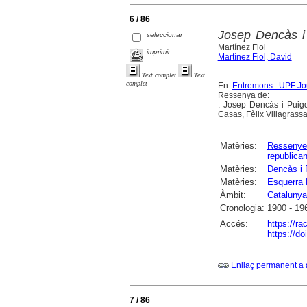
6 / 86
Josep Dencàs i 
seleccionar
Martínez Fiol
imprimir
Martínez Fiol, David
Text complet
Text
complet
En:
Entremons : UPF Jou
Ressenya de:
. Josep Dencàs i Puigdo
Casas, Fèlix Villagrassa
Matèries:
Ressenye
republica
Matèries:
Dencàs i 
Matèries:
Esquerra 
Àmbit:
Catalunya
Cronologia:
1900 - 19
Accés:
https://r
https://d
Enllaç permanent a 
7 / 86