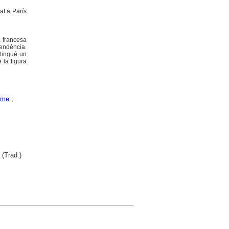
at a París
a francesa
endència.
 tingué un
 la figura
sme
;
(Trad.)