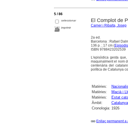
5 / 86
El Complot de P
seleccionar
Carner i Ribalta, Josep
imprimir
2a ed.
Barcelona : Rafael Dal
136 p. ; 17 cm (
Episodis 
ISBN 9788423202539
L'episòdica gesta que
maquinalment el nom de 
centenària del catalani
política de Catalunya c
Matèries:
Nacional
Matèries:
Macià i L
Matèries:
Estat cata
Àmbit:
Catalunya
Cronologia:
1926
Enllaç permanent a 