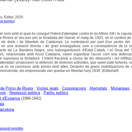
/ Joan Crexell i Playà
u, Editor, 2025
del temps
)
l nom amb el qual és conegut l'intent d'atemptar contra el rei Alfons XIII i la cúpula 
e Rivera al seu pas per la foradada del Garraf, el maig de 1925, en el context de
ó de drets i de llibertats de Catalunya. La contestació per part d'un sector de
ir en una actuació directa i de gran envergadura com a conseqüència de la si
rants de La Bandera Negra, una suborganització d'Estat Català, i el Grup del S
itars, relacionada amb Acció Catalana, varen organitzar l'acció com una defens
e suposava la dictadura. L'intent fracassà a causa de les delacions i les infiltra
atemptat i propiciaren la detenció de diversos activistes, que varen patir tortures, v
ue es va concloure amb penes molt altes. Després de grans mobilitzacions de s
rimoriverista, els empresonats van quedar en llibertat l'any 1930. (Editorial9.
 de Primo de Rivera
;
Visites reials
;
Conspiracions
;
Atemptats
;
Monarques
;
isme
;
Repressió política
;
Partits polítics
II d'Espanya
(1886-1941)
alà
arcelona
aquest registre