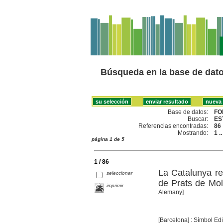
Búsqueda en la base de dat
Base de datos:
FO
Buscar:
ES
Referencias encontradas:
86
Mostrando:
1 .
página 1 de 5
1 / 86
La Catalunya re
seleccionar
de Prats de Mol
imprimir
Alemany]
[Barcelona] : Símbol Edi