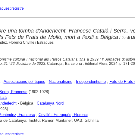
aquest registre
bre una tomba d'Anderlecht. Francesc Català i Serra, vo
ls Fets de Prats de Molló, mort a l'exili a Bèlgica
/ Jordi Mi
z, Florenci Crivillé i Estragués
onisme cultural i nacional als Països Catalans, fins a 1939 : Il Jornades d'Històr
ó, 21 i 22 d'octubre de 2023
. Catarroja ; Barcelona : Editorial Afers, 2024. p. 171-200
a
;
Associacions polítiques
;
Nacionalisme
;
Independentisme
;
Fets de Prats 
 Serra, Francesc
(1902-1928)
talà
nderlecht
- Bèlgica ;
Catalunya Nord
1928]
Menéndez, Francesc
;
Crivillé i Estragués, Florenci
ca de Catalunya; Institut Ramon Muntaner; UAB: Sibhil·la
aquest registre