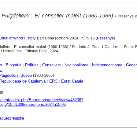
Puigdollers : El conseller maleït (1960-1966)
/ [ressenya d
rnal of World History
. Barcelona (octubre 2024), núm. 15 (
Ressenya
)
llers : El conseller maleït (1960-1966) / Frederic J. Porta i Capdevila, Fermí R
 i Hernàndez : Editorial Base, 2024
s
;
Biografia
;
Polítics
;
Consellers
;
Nacionalisme
;
Independentisme
;
Genera
na
Puigdollers, Josep
(1900-1966)
Republicana de Catalunya : ERC
;
Estat Català
66
aco.cat/index.php/Entremons/article/view/432367
oi.org/10.31009/entremons.2024.i15.06
aquest registre