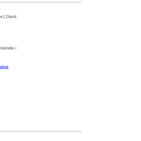
e.] David
ubiralta i
litat