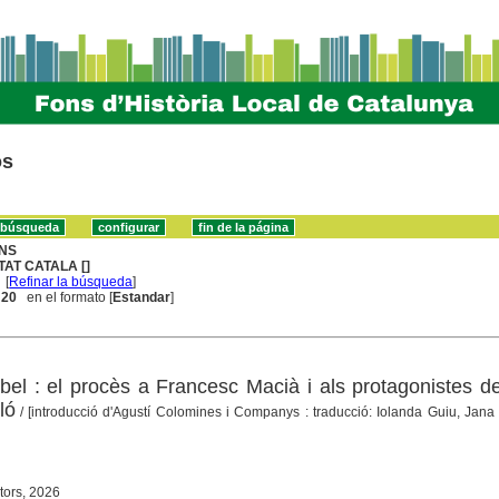
os
NS
TAT CATALA []
[
Refinar la búsqueda
]
. 20
en el formato [
Estandar
]
bel : el procès a Francesc Macià i als protagonistes de
ló
/ [introducció d'Agustí Colomines i Companys : traducció: Iolanda Guiu, Jana
tors, 2026