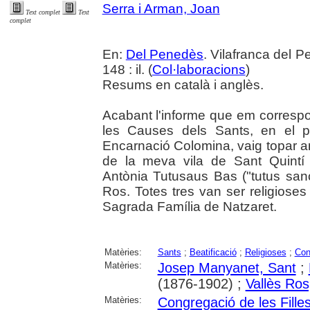
Serra i Arman, Joan
Text complet
Text
complet
En:
Del Penedès
. Vilafranca del 
148 : il. (
Col·laboracions
)
Resums en català i anglès.
Acabant l'informe que em correspon
les Causes dels Sants, en el p
Encarnació Colomina, vaig topar 
de la meva vila de Sant Quintí
Antònia Tutusaus Bas ("tutus sanct
Ros. Totes tres van ser religioses
Sagrada Família de Natzaret.
Matèries:
Sants
;
Beatificació
;
Religioses
;
Con
Matèries:
Josep Manyanet, Sant
;
(1876-1902) ;
Vallès Ros
Matèries:
Congregació de les Fille