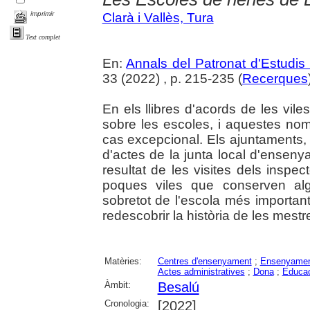
imprimir
Clarà i Vallès, Tura
Text complet
En:
Annals del Patronat d'Estudis 
33 (2022) , p. 215-235 (
Recerques
En els llibres d'acords de les vil
sobre les escoles, i aquestes no
cas excepcional. Els ajuntaments, p
d'actes de la junta local d'enseny
resultat de les visites dels insp
poques viles que conserven alg
sobretot de l'escola més important,
redescobrir la història de les mestr
Matèries:
Centres d'ensenyament
;
Ensenyament
Actes administratives
;
Dona
;
Educac
Àmbit:
Besalú
Cronologia:
[2022]