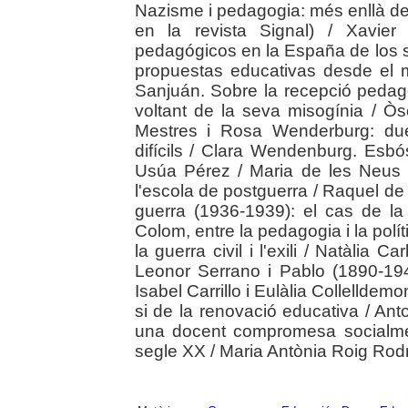
Nazisme i pedagogia: més enllà de 
en la revista Signal) / Xavie
pedagógicos en la España de los s
propuestas educativas desde el m
Sanjuán. Sobre la recepció pedagò
voltant de la seva misogínia / 
Mestres i Rosa Wenderburg: du
difícils / Clara Wendenburg. Esb
Usúa Pérez / Maria de les Neus
l'escola de postguerra / Raquel de 
guerra (1936-1939): el cas de la
Colom, entre la pedagogia i la polí
la guerra civil i l'exili / Natàlia 
Leonor Serrano i Pablo (1890-19
Isabel Carrillo i Eulàlia Collellde
si de la renovació educativa / An
una docent compromesa socialmen
segle XX / Maria Antònia Roig Rod