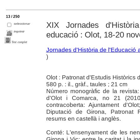
13 / 250
XIX Jornades d'Històri
seleccionar
imprimir
educació : Olot, 18-20 n
Text complet
Jornades d'Història de l'Educació 
)
Olot : Patronat d'Estudis Històrics
580 p. : il., gràf., taules ; 21 cm
Número monogràfic de la revista: 
d'Olot i Comarca, no 21 (2010)
contracoberta: Ajuntament d'Olo
Diputació de Girona, Patronat 
resums en castellà i anglès.
Conté: L'ensenyament de les nene
Girona i Vic: entre la caritat i la 