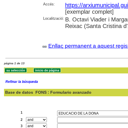
Accés:
https://arxiumunicipal.g
[exemplar complet]
Localització:
B. Octavi Viader i Margar
Reixac (Santa Cristina d
Enllaç permanent a aquest regis
página 1 de 13
Refinar la búsqueda
Base de datos
FONS : Formulario avanzado
Buscar:
1
2
3