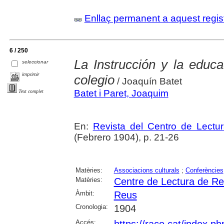
Enllaç permanent a aquest regis
6 / 250
La Instrucción y la educa
seleccionar
imprimir
colegio
/ Joaquín Batet
Batet i Paret, Joaquim
Text complet
En:
Revista del Centro de Lectu
(Febrero 1904), p. 21-26
Matèries:
Associacions culturals
;
Conferències
Matèries:
Centre de Lectura de R
Àmbit:
Reus
Cronologia:
1904
Accés:
https://raco.cat/index.p