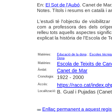
En:
El Sot de l'Aubó
. Canet de Mar,
Notes. Títols i resums en català i a
L'estudi té l'objectiu de visibilit
com a professora des dels orígens
relleu tots aquells aspectes signif
explicat la història de l'Escola de Te
Matèries:
Educació de la dona
;
Escoles tècniq
Dona
Matèries:
Escola de Teixits de Ca
Àmbit:
Canet de Mar
Cronologia:
1922 - 2000
Accés:
https://raco.cat/index.p
Localització:
B. Gual i Pujadas (Cane
Enllaç permanent a aquest regis