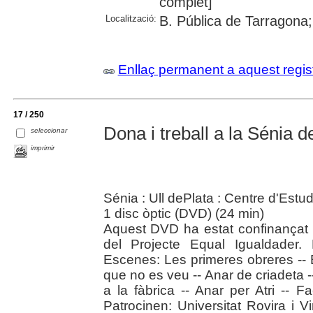
complet]
Localització:
B. Pública de Tarragona;
Enllaç permanent a aquest regis
17 / 250
Dona i treball a la Sénia d
seleccionar
imprimir
Sénia : Ull dePlata : Centre d'Est
1 disc òptic (DVD) (24 min)
Aquest DVD ha estat confinançat
del Projecte Equal Igualdader.
Escenes: Les primeres obreres -- 
que no es veu -- Anar de criadeta 
a la fàbrica -- Anar per Atri -- 
Patrocinen: Universitat Rovira i Vi