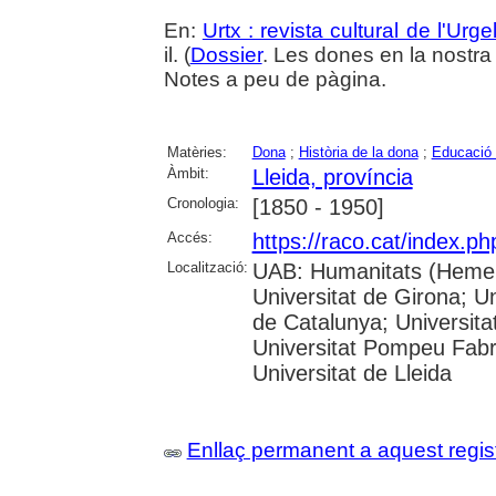
En:
Urtx : revista cultural de l'Urgel
il. (
Dossier
. Les dones en la nostra 
Notes a peu de pàgina.
Matèries:
Dona
;
Història de la dona
;
Educació 
Àmbit:
Lleida, província
Cronologia:
[1850 - 1950]
Accés:
https://raco.cat/index.ph
Localització:
UAB: Humanitats (Hemero
Universitat de Girona; Un
de Catalunya; Universita
Universitat Pompeu Fabra;
Universitat de Lleida
Enllaç permanent a aquest regis