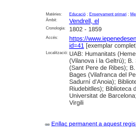
Matèries:
Educació
;
Ensenyament primari
;
Me
Àmbit:
Vendrell, el
Cronologia:
1802 - 1859
Accés:
https://www.iepenedese
id=41
[exemplar complet
Localització:
UAB: Humanitats (Hemero
(Vilanova i la Geltrú); B
(Sant Pere de Ribes); B.
Bages (Vilafranca del P
Sadurní d'Anoia); Biblio
Riudebitlles); Bibliotec
Universitat de Barcelona
Virgili
Enllaç permanent a aquest regis