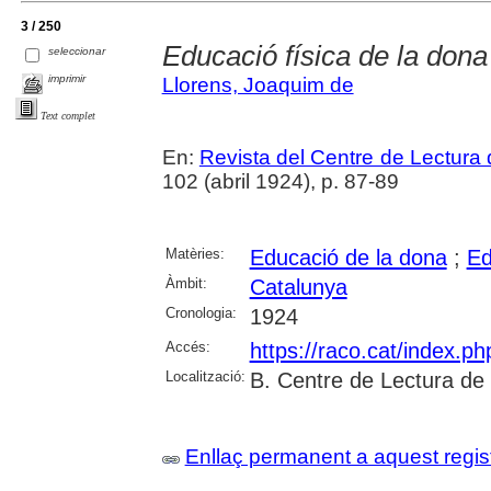
3 / 250
Educació física de la dona
seleccionar
imprimir
Llorens, Joaquim de
Text complet
En:
Revista del Centre de Lectura
102 (abril 1924), p. 87-89
Matèries:
Educació de la dona
;
Ed
Àmbit:
Catalunya
Cronologia:
1924
Accés:
https://raco.cat/index.p
Localització:
B. Centre de Lectura de
Enllaç permanent a aquest regis