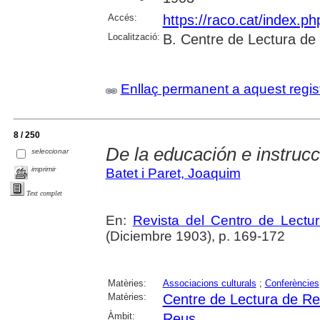
Accés:
https://raco.cat/index.p
Localització:
B. Centre de Lectura de
Enllaç permanent a aquest regis
8 / 250
De la educación e instrucc
seleccionar
imprimir
Batet i Paret, Joaquim
Text complet
En:
Revista del Centro de Lectu
(Diciembre 1903), p. 169-172
Matèries:
Associacions culturals
;
Conferències
Matèries:
Centre de Lectura de R
Àmbit:
Reus