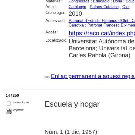
Matèries:
Congressos
;
Educació
;
Dona
;
Educa
Àmbit:
Catalunya
;
Països Catalans
;
Olot
Cronologia:
2010
Autors add.:
Patronat d'Estudis Històrics d'Olot i 
Garrotxa
;
Patronat Francesc Eiximen
Accés:
https://raco.cat/index.
Localització:
Universitat Autònoma de 
Barcelona; Universitat de
Carles Rahola (Girona)
Enllaç permanent a aquest regis
14 / 250
Escuela y hogar
seleccionar
imprimir
Núm. 1 (1 dic. 1957)