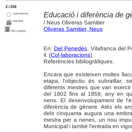
2 / 250
Educació i diferència de g
seleccionar
imprimir
/ Neus Oliveras Samitier
Oliveras Samitier, Neus
Text complet
En:
Del Penedès
. Vilafranca del 
il. (
Col·laboracions
)
Referències bibliogràfiques.
Encara que existeixen moltes lla
etapa, l'objectiu és subratllar, 
diferents mestres que van exercir 
del 1802 fins al 1859, any en q
nens. El desenvolupament de l'
diferència de gènere. Atès els an
dels cinquanta augura una embran
mestra per a nenes, un nou impuls
Municipal i també l'entrada en vigor