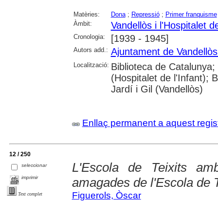
Matèries:
Dona
;
Repressió
;
Primer franquisme
Àmbit:
Vandellòs i l'Hospitalet de
Cronologia:
[1939 - 1945]
Autors add.:
Ajuntament de Vandellòs i
Localització:
Biblioteca de Catalunya;
(Hospitalet de l'Infant);
Jardí i Gil (Vandellòs)
Enllaç permanent a aquest regis
12 / 250
L'Escola de Teixits am
seleccionar
imprimir
amagades de l'Escola de T
Figuerols, Òscar
Text complet