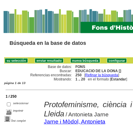
Búsqueda en la base de datos
Base de datos:
FONS
Buscar:
EDUCACIO DE LA DONA []
Referencias encontradas:
250
[
Refinar la búsqueda
]
Mostrando:
1 .. 20
en el formato [
Estandar
]
página 1 de 13
1 / 250
Protofeminisme, ciència 
seleccionar
imprimir
Lleida
/ Antonieta Jarne
Jarne i Mòdol, Antonieta
Text complet