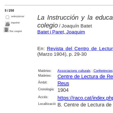
5 / 250
La Instrucción y la educa
seleccionar
imprimir
colegio
/ Joaquín Batet
Batet i Paret, Joaquim
Text complet
En:
Revista del Centro de Lectu
(Marzo 1904), p. 29-30
Matèries:
Associacions culturals
;
Conferències
Matèries:
Centre de Lectura de R
Àmbit:
Reus
Cronologia:
1904
Accés:
https://raco.cat/index.p
Localització:
B. Centre de Lectura de