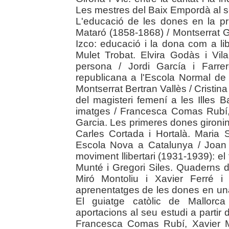
Les mestres del Baix Empordà al s
L'educació de les dones en la pr
Mataró (1858-1868) / Montserrat 
Izco: educació i la dona com a li
Mulet Trobat. Elvira Godàs i Vil
persona / Jordi García i Farrero
republicana a l'Escola Normal de
Montserrat Bertran Vallès / Cristin
del magisteri femení a les Illes 
imatges / Francesca Comas Rubí, 
Garcia. Les primeres dones gironines 
Carles Cortada i Hortalà. Maria S
Escola Nova a Catalunya / Joan 
moviment llibertari (1931-1939): el 
Munté i Gregori Siles. Quaderns d'
Miró Montoliu i Xavier Ferré i T
aprenentatges de les dones en una 
El guiatge catòlic de Mallorc
aportacions al seu estudi a partir d
Francesca Comas Rubí, Xavier Mo