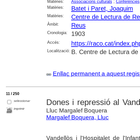
Matèries:
Associacions culturals
;
Conferències
Matèries:
Batet i Paret, Joaquim
Matèries:
Centre de Lectura de R
Àmbit:
Reus
Cronologia:
1903
Accés:
https://raco.cat/index.p
Localització:
B. Centre de Lectura de
Enllaç permanent a aquest regis
11 / 250
Dones i repressió al Vand
seleccionar
imprimir
Lluc Margalef Boquera
Margalef Boquera, Lluc
Vandellòs i l'Hospitalet de l'Infa