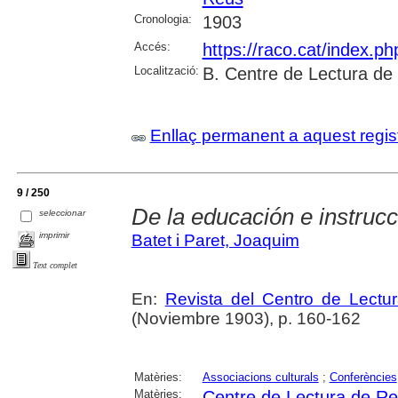
Cronologia:
1903
Accés:
https://raco.cat/index.p
Localització:
B. Centre de Lectura de
Enllaç permanent a aquest regis
9 / 250
De la educación e instrucc
seleccionar
imprimir
Batet i Paret, Joaquim
Text complet
En:
Revista del Centro de Lectu
(Noviembre 1903), p. 160-162
Matèries:
Associacions culturals
;
Conferències
Matèries:
Centre de Lectura de R