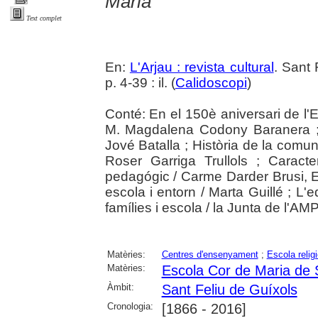
Maria
Text complet
En:
L'Arjau : revista cultural
. Sant 
p. 4-39 : il. (
Calidoscopi
)
Conté: En el 150è aniversari de l'E
M. Magdalena Codony Baranera ; H
Jové Batalla ; Història de la comun
Roser Garriga Trullols ; Caracter
pedagógic / Carme Darder Brusi,
escola i entorn / Marta Guillé ; L'
famílies i escola / la Junta de l'AM
Matèries:
Centres d'ensenyament
;
Escola relig
Matèries:
Escola Cor de Maria de 
Àmbit:
Sant Feliu de Guíxols
Cronologia:
[1866 - 2016]