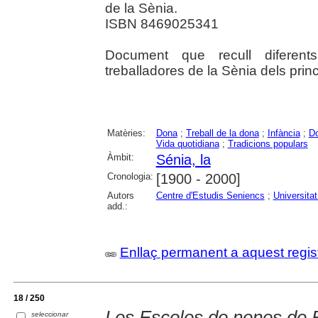
de la Sènia.
ISBN 8469025341
Document que recull diferent
treballadores de la Sènia dels princ
Matèries:
Dona
;
Treball de la dona
;
Infància
;
Do
Vida quotidiana
;
Tradicions populars
Àmbit:
Sénia, la
Cronologia:
[1900 - 2000]
Autors
Centre d'Estudis Seniencs
;
Universitat 
add.:
Enllaç permanent a aquest regis
18 / 250
Les Escoles de nenes de 
seleccionar