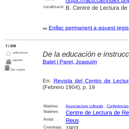
Localització:
B. Centre de Lectura de
Enllaç permanent a aquest regis
7 / 250
De la educación e instrucc
seleccionar
imprimir
Batet i Paret, Joaquim
Text complet
En:
Revista del Centro de Lectu
(Febrero 1904), p. 19
Matèries:
Associacions culturals
;
Conferències
Matèries:
Centre de Lectura de R
Àmbit:
Reus
Cronologia:
1903