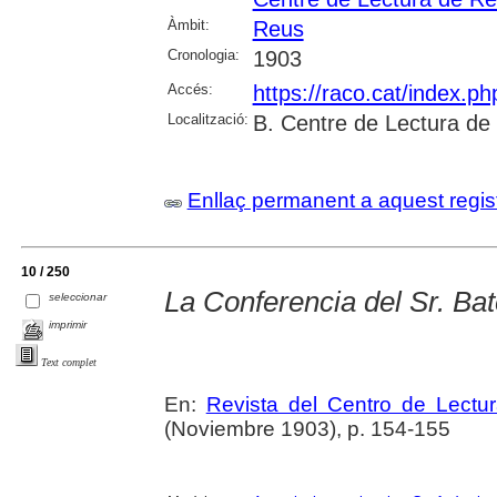
Àmbit:
Reus
Cronologia:
1903
Accés:
https://raco.cat/index.p
Localització:
B. Centre de Lectura de
Enllaç permanent a aquest regis
10 / 250
La Conferencia del Sr. Bat
seleccionar
imprimir
Text complet
En:
Revista del Centro de Lectu
(Noviembre 1903), p. 154-155