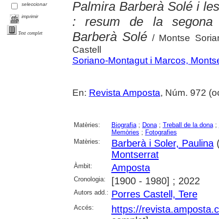
Palmira Barberà Solé i le
seleccionar
imprimir
: resum de la segona 
Barberà Solé
Text complet
/ Montse Sorian
Castell
Soriano-Montagut i Marcos, Montse
En:
Revista Amposta
, Núm. 972 (oct
Matèries:
Biografia
;
Dona
;
Treball de la dona
;
Memòries
;
Fotografies
Matèries:
Barberà i Soler, Paulina
(
Montserrat
Àmbit:
Amposta
Cronologia:
[1900 - 1980] ; 2022
Autors add.:
Porres Castell, Tere
Accés:
https://revista.amposta.