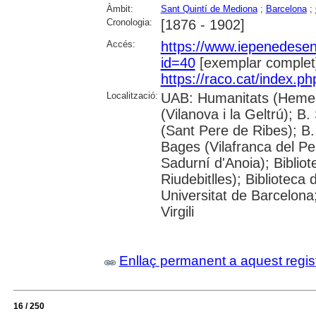
Àmbit:
Sant Quintí de Mediona
;
Barcelona
;
Cronologia:
[1876 - 1902]
Accés:
https://www.iepenedese
id=40
[exemplar complet
https://raco.cat/index.p
Localització:
UAB: Humanitats (Hemero
(Vilanova i la Geltrú); B
(Sant Pere de Ribes); B.
Bages (Vilafranca del P
Sadurní d'Anoia); Biblio
Riudebitlles); Bibliotec
Universitat de Barcelona
Virgili
Enllaç permanent a aquest regis
16 / 250