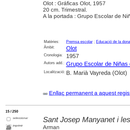
Olot : Gráficas Olot, 1957
20 cm. Trimestral.
A la portada : Grupo Escolar de Ni
Matèries:
Premsa escolar
;
Educació de la don
Àmbit:
Olot
Cronologia:
1957
Autors add.:
Grupo Escolar de Niñas 
Localització:
B. Marià Vayreda (Olot)
Enllaç permanent a aquest regis
15 / 250
Sant Josep Manyanet i les
seleccionar
imprimir
Arman