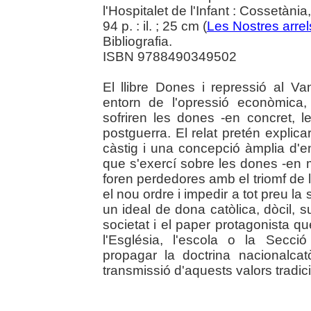
l'Hospitalet de l'Infant : Cossetània
94 p. : il. ; 25 cm (
Les Nostres arrel
Bibliografia.
ISBN 9788490349502
El llibre Dones i repressió al V
entorn de l'opressió econòmica, 
sofriren les dones -en concret, 
postguerra. El relat pretén explic
càstig i una concepció àmplia d'e
que s'exercí sobre les dones -en
foren perdedores amb el triomf de la
el nou ordre i impedir a tot preu la
un ideal de dona catòlica, dòcil, s
societat i el paper protagonista q
l'Església, l'escola o la Secc
propagar la doctrina nacionalcat
transmissió d'aquests valors tradicio