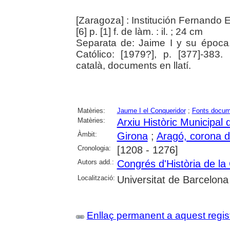
[Zaragoza] : Institución Fernando E
[6] p. [1] f. de làm. : il. ; 24 cm
Separata de: Jaime I y su época.
Católico: [1979?], p. [377]-383.
català, documents en llatí.
Matèries:
Jaume I el Conqueridor
;
Fonts docum
Matèries:
Arxiu Històric Municipal
Àmbit:
Girona
;
Aragó, corona d
Cronologia:
[1208 - 1276]
Autors add.:
Congrés d'Història de la
Localització:
Universitat de Barcelona
Enllaç permanent a aquest regis