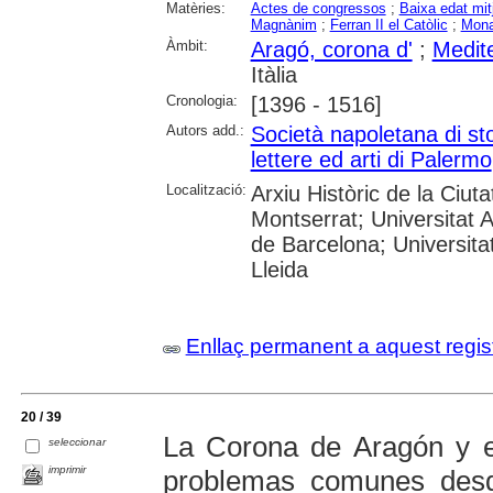
Matèries:
Actes de congressos
;
Baixa edat mit
Magnànim
;
Ferran II el Catòlic
;
Mona
Àmbit:
Aragó, corona d'
;
Medit
Itàlia
Cronologia:
[1396 - 1516]
Autors add.:
Società napoletana di sto
lettere ed arti di Palermo
Localització:
Arxiu Històric de la Ciut
Montserrat; Universitat 
de Barcelona; Universita
Lleida
Enllaç permanent a aquest regis
20 / 39
La Corona de Aragón y e
seleccionar
imprimir
problemas comunes des