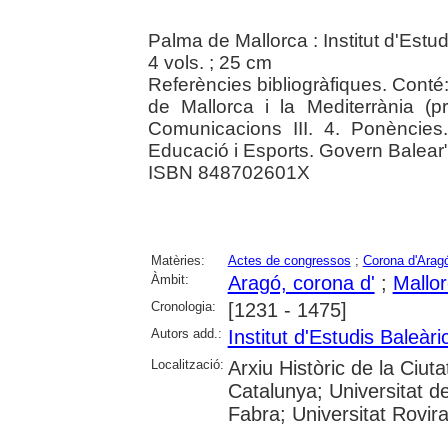
Palma de Mallorca : Institut d'Estu
4 vols. ; 25 cm
Referències bibliogràfiques. Conté
de Mallorca i la Mediterrània (p
Comunicacions III. 4. Ponències.
Educació i Esports. Govern Balear"
ISBN 848702601X
Matèries:
Actes de congressos
;
Corona d'Arag
Àmbit:
Aragó, corona d'
;
Mallo
Cronologia:
[1231 - 1475]
Autors add.:
Institut d'Estudis Baleàri
Localització:
Arxiu Històric de la Ciut
Catalunya; Universitat d
Fabra; Universitat Rovira i