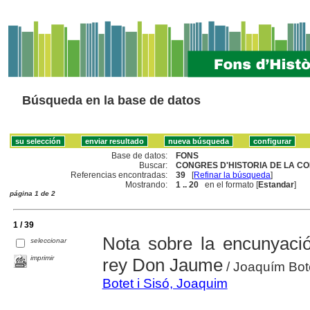
Búsqueda en la base de datos
Base de datos:
FONS
Buscar:
CONGRES D'HISTORIA DE LA CO
Referencias encontradas:
39
[
Refinar la búsqueda
]
Mostrando:
1 .. 20
en el formato [
Estandar
]
página 1 de 2
1 / 39
Nota sobre la encunyaci
seleccionar
imprimir
rey Don Jaume
/ Joaquím Bote
Botet i Sisó, Joaquim