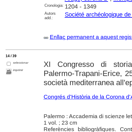
Cronologia:
1204 - 1349
Autors
Société archéologique de 
add.:
Enllaç permanent a aquest regis
14 / 39
XI Congresso di stori
seleccionar
imprimir
Palermo-Trapani-Erice, 25
società mediterranea all'
Congrés d'Història de la Corona d
Palermo : Accademia di scienze lett
1 vol. ; 23 cm
Referències bibliogràfiques. Co