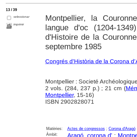
13 / 39
Montpellier, la Couron
seleccionar
imprimir
langue d'oc (1204-1349
d'Histoire de la Couronne
septembre 1985
Congrés d'Història de la Corona d
Montpellier : Societé Archéologiqu
2 vols. (284, 237 p.) ; 21 cm (
Mém
Montpellier
, 15-16)
ISBN 2902828071
Matèries:
Actes de congressos
;
Corona d'Aragó
Àmbit:
Aragó, corona d'
;
Montpe