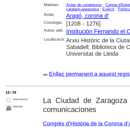
Matèries:
Actes de congressos
;
Corona d'Arag
catalano-aragonesa
;
Exèrcit
;
Polític
Àmbit:
Aragó, corona d'
Cronologia:
[1208 - 1276]
Autors add.:
Institución Fernando el C
Localització:
Arxiu Històric de la Ciut
Sabadell; Biblioteca de 
Universitat de Lleida
Enllaç permanent a aquest regis
18 / 39
La Ciudad de Zaragoza
seleccionar
imprimir
comunicaciones
Congrés d'Història de la Corona d