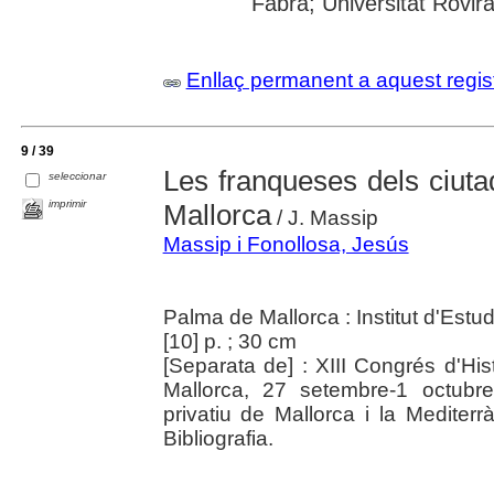
Fabra; Universitat Rovira i
Enllaç permanent a aquest regis
9 / 39
Les franqueses dels ciut
seleccionar
imprimir
Mallorca
/ J. Massip
Massip i Fonollosa, Jesús
Palma de Mallorca : Institut d'Estu
[10] p. ; 30 cm
[Separata de] : XIII Congrés d'Hi
Mallorca, 27 setembre-1 octubr
privatiu de Mallorca i la Mediterr
Bibliografia.