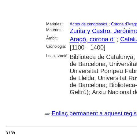
Matèries:
Actes de congressos
;
Corona d'Arag
Matèries:
Zurita y Castro, Jerónim
Àmbit:
Aragó, corona d'
;
Catal
Cronologia:
[1100 - 1400]
Localització:
Biblioteca de Catalunya;
de Barcelona; Universit
Universitat Pompeu Fabra
de Lleida; Universitat Rovi
de Barcelona; Biblioteca
Geltrú); Arxiu Nacional 
Enllaç permanent a aquest regis
3 / 39