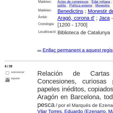
Matèries:
Actes de congressos
;
Edat mitjana
;
polític
;
Política exterior
;
Monestirs
Matèries:
Benedictins
;
Monestir d
Àmbit:
Aragó, corona d'
;
Jaca
-
Cronologia:
[1200 - 1700]
Localització:
Biblioteca de Catalunya
Enllaç permanent a aquest regis
6 / 39
Relación de Cartas 
seleccionar
imprimir
Concesiones, curiosas 
papeles inéditos, copiado
Aragón en Barcelona, tod
pesca
/ por el Marqués de Ezena
Vilar Torres, Eduardo
(
Ezenarro, M