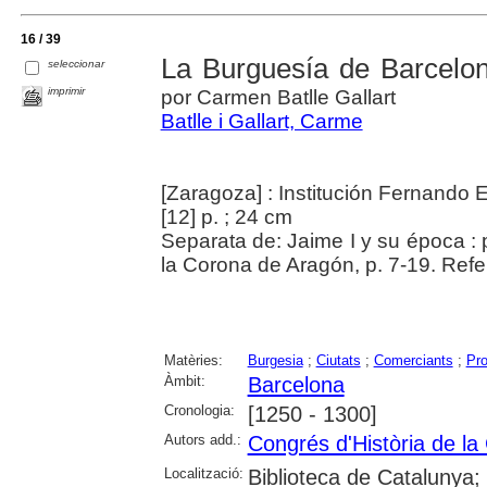
16 / 39
La Burguesía de Barcelon
seleccionar
imprimir
por Carmen Batlle Gallart
Batlle i Gallart, Carme
[Zaragoza] : Institución Fernando E
[12] p. ; 24 cm
Separata de: Jaime I y su época :
la Corona de Aragón, p. 7-19. Refer
Matèries:
Burgesia
;
Ciutats
;
Comerciants
;
Pro
Àmbit:
Barcelona
Cronologia:
[1250 - 1300]
Autors add.:
Congrés d'Història de la
Localització:
Biblioteca de Catalunya;