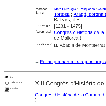
Matèries:
Drets i privilegis
;
Franqueses
;
Coron
Àmbit:
Tortosa
;
Aragó, corona 
Balears, illes
Cronologia:
[1231 - 1475]
Autors add.:
Congrés d'Història de la
de Mallorca )
Localització:
B. Abadia de Montserrat
Enllaç permanent a aquest regis
10 / 39
XIII Congrés d'Història de
seleccionar
imprimir
Congrés d'Història de la Corona d
)