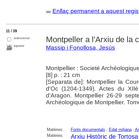
Enllaç permanent a aquest regis
11 / 39
Montpeller a l'Arxiu de la 
seleccionar
imprimir
Massip i Fonollosa, Jesús
Montpellier : Societé Archéologiqu
[8] p. ; 21 cm
[Separata de]: Montpellier la Co
d'Oc (1204-1349). Actes du XII
d'Aragon. Montpellier 26-29 sep
Archéologique de Montpellier. Tome
Matèries:
Fonts documentals
;
Edat mitjana
;
Ar
Matèries:
Arxiu Històric de Tortosa