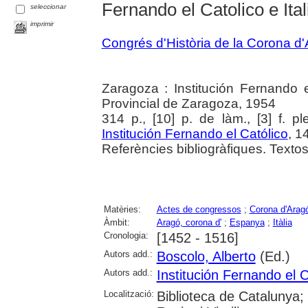
Fernando el Catolico e Ital
seleccionar
imprimir
Congrés d'Història de la Corona d
Zaragoza : Institución Fernando e
Provincial de Zaragoza, 1954
314 p., [10] p. de làm., [3] f. pl
Institución Fernando el Católico
, 1
Referències bibliogràfiques. Textos e
Matèries:
Actes de congressos
;
Corona d'Arag
Àmbit:
Aragó, corona d'
;
Espanya
;
Itàlia
Cronologia:
[1452 - 1516]
Autors add.:
Boscolo, Alberto
(Ed.)
Autors add.:
Institución Fernando el C
Localització:
Biblioteca de Catalunya; 