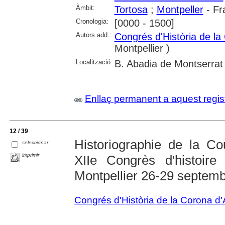
Àmbit:
Tortosa
;
Montpeller
- Fr
Cronologia:
[0000 - 1500]
Autors add.:
Congrés d'Història de la
Montpellier )
Localització:
B. Abadia de Montserrat
Enllaç permanent a aquest regis
12 / 39
Historiographie de la C
seleccionar
imprimir
XIIe Congrès d'histoir
Montpellier 26-29 septem
Congrés d'Història de la Corona d