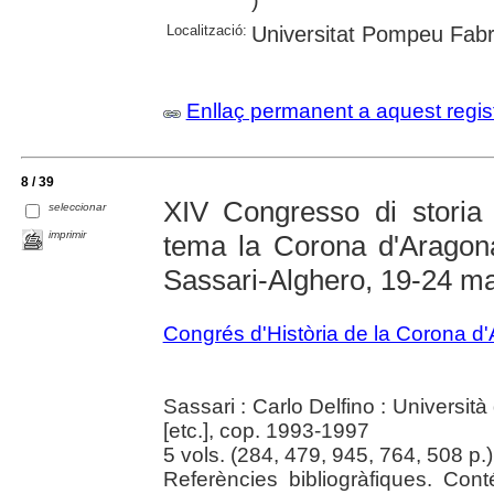
Localització:
Universitat Pompeu Fab
Enllaç permanent a aquest regis
8 / 39
XIV Congresso di storia
seleccionar
imprimir
tema la Corona d'Aragona i
Sassari-Alghero, 19-24 m
Congrés d'Història de la Corona d
Sassari : Carlo Delfino : Università 
[etc.], cop. 1993-1997
5 vols. (284, 479, 945, 764, 508 p.)
Referències bibliogràfiques. Con