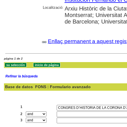
Localització:
Arxiu Històric de la Ciut
Montserrat; Universitat 
de Barcelona; Universitat
Enllaç permanent a aquest regis
página 1 de 2
Refinar la búsqueda
Base de datos
FONS : Formulario avanzado
Buscar:
1
2
3