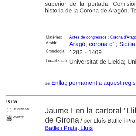
superior de la portada: Comisi
historia de la Corona de Aragón. Text
Matèries:
Actes de congressos
;
Corona d'Arag
Àmbit:
Aragó, corona d'
;
Sicília
Cronologia:
1282 - 1409
Localització:
Universitat de Lleida; U
Enllaç permanent a aquest regis
15 / 39
Jaume I en la cartoral "Lli
seleccionar
imprimir
de Girona
/ per Lluís Batlle i Pra
Batlle i Prats, Lluís