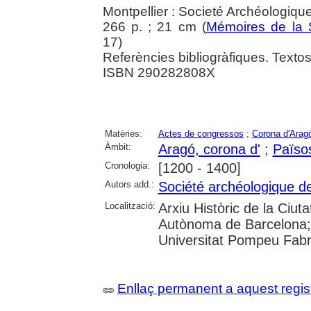
Montpellier : Societé Archéologiqu
266 p. ; 21 cm (
Mémoires de la S
17)
Referències bibliogràfiques. Textos 
ISBN 290282808X
Matèries:
Actes de congressos
;
Corona d'Arag
Àmbit:
Aragó, corona d'
;
Païso
Cronologia:
[1200 - 1400]
Autors add.:
Société archéologique de
Localització:
Arxiu Històric de la Ciut
Autònoma de Barcelona; 
Universitat Pompeu Fab
Enllaç permanent a aquest regis