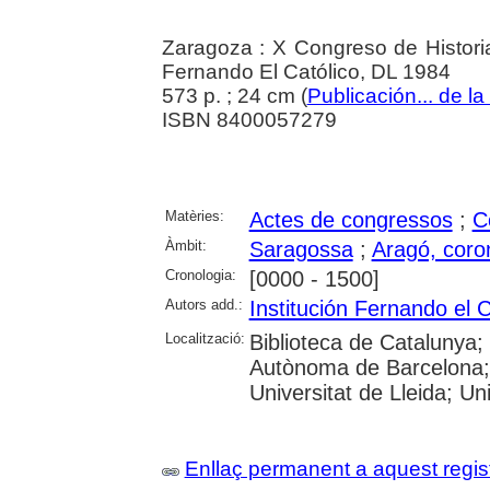
Zaragoza : X Congreso de Historia
Fernando El Católico, DL 1984
573 p. ; 24 cm (
Publicación... de la
ISBN 8400057279
Matèries:
Actes de congressos
;
C
Àmbit:
Saragossa
;
Aragó, coro
Cronologia:
[0000 - 1500]
Autors add.:
Institución Fernando el C
Localització:
Biblioteca de Catalunya;
Autònoma de Barcelona; 
Universitat de Lleida; U
Enllaç permanent a aquest regis