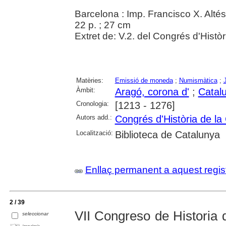
Barcelona : Imp. Francisco X. Altés
22 p. ; 27 cm
Extret de: V.2. del Congrés d'Histò
Matèries:
Emissió de moneda
;
Numismàtica
;
Àmbit:
Aragó, corona d'
;
Catal
Cronologia:
[1213 - 1276]
Autors add.:
Congrés d'Història de la
Localització:
Biblioteca de Catalunya
Enllaç permanent a aquest regis
2 / 39
VII Congreso de Historia 
seleccionar