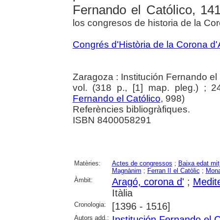
Fernando el Católico, 14
los congresos de historia de la C
Congrés d'Història de la Corona d
Zaragoza : Institución Fernando el 
vol. (318 p., [1] map. pleg.) ; 
Fernando el Católico
, 998)
Referències bibliogràfiques.
ISBN 8400058291
Matèries:
Actes de congressos
;
Baixa edat mit
Magnànim
;
Ferran II el Catòlic
;
Mona
Àmbit:
Aragó, corona d'
;
Medit
Itàlia
Cronologia:
[1396 - 1516]
Autors add.:
Institución Fernando el C