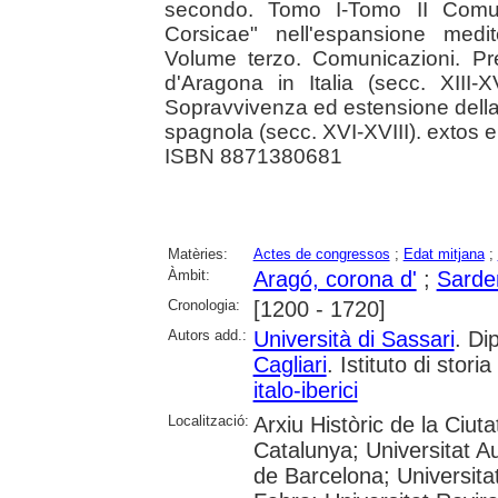
secondo. Tomo I-Tomo II Comuni
Corsicae" nell'espansione medi
Volume terzo. Comunicazioni. P
d'Aragona in Italia (secc. XIII
Sopravvivenza ed estensione dell
spagnola (secc. XVI-XVIII). extos en 
ISBN 8871380681
Matèries:
Actes de congressos
;
Edat mitjana
;
Àmbit:
Aragó, corona d'
;
Sarde
Cronologia:
[1200 - 1720]
Autors add.:
Università di Sassari
. Di
Cagliari
. Istituto di stor
italo-iberici
Localització:
Arxiu Històric de la Ciut
Catalunya; Universitat A
de Barcelona; Universita