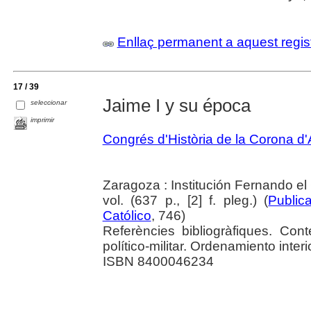
Enllaç permanent a aquest regis
17 / 39
Jaime I y su época
seleccionar
imprimir
Congrés d'Història de la Corona d
Zaragoza : Institución Fernando el 
vol. (637 p., [2] f. pleg.) (
Public
Católico
, 746)
Referències bibliogràfiques. Co
político-militar. Ordenamiento inter
ISBN 8400046234