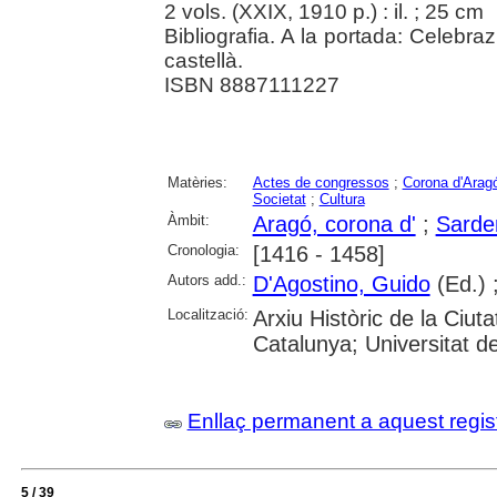
2 vols. (XXIX, 1910 p.) : il. ; 25 cm
Bibliografia. A la portada: Celebrazi
castellà.
ISBN 8887111227
Matèries:
Actes de congressos
;
Corona d'Arag
Societat
;
Cultura
Àmbit:
Aragó, corona d'
;
Sarde
Cronologia:
[1416 - 1458]
Autors add.:
D'Agostino, Guido
(Ed.) 
Localització:
Arxiu Històric de la Ciut
Catalunya; Universitat d
Enllaç permanent a aquest regis
5 / 39