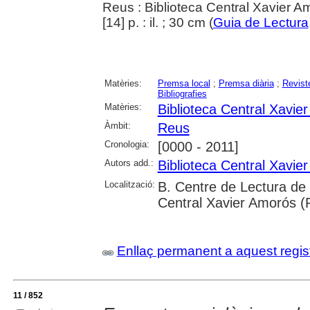
Reus : Biblioteca Central Xavier A
[14] p. : il. ; 30 cm (
Guia de Lectura
Matèries:
Premsa local
;
Premsa diària
;
Revist
Bibliografies
Matèries:
Biblioteca Central Xavi
Àmbit:
Reus
Cronologia:
[0000 - 2011]
Autors add.:
Biblioteca Central Xavi
Localització:
B. Centre de Lectura de 
Central Xavier Amorós (
Enllaç permanent a aquest regis
11 / 852