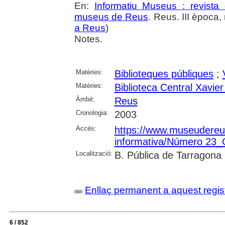
En:
Informatiu Museus : revista 
museus de Reus
. Reus. III època, 
a Reus
)
Notes.
Matèries:
Biblioteques públiques
;
Matèries:
Biblioteca Central Xavi
Àmbit:
Reus
Cronologia:
2003
Accés:
https://www.museudereus.c
informativa/Número 23
Localització:
B. Pública de Tarragona
Enllaç permanent a aquest regis
6 / 852