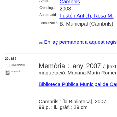
Àmbit:
Cambrils
Cronologia:
2008
Autors add.:
Fusté i Antich, Rosa M.
Localització:
B. Municipal (Cambrils)
Enllaç permanent a aquest regis
20 / 852
Memòria : any 2007
seleccionar
/ [text
imprimir
maquetació: Mariana Marín Romer
Biblioteca Pública Municipal de Ca
Cambrils : [la Biblioteca], 2007
99 p. : il., gràf. ; 29 cm