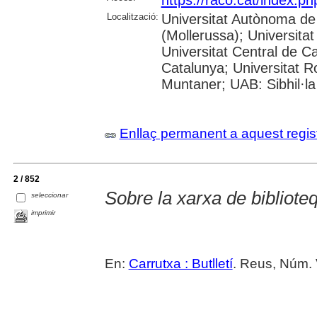
Localització:
Universitat Autònoma de
(Mollerussa); Universitat
Universitat Central de Ca
Catalunya; Universitat Rov
Muntaner; UAB: Sibhil·la
Enllaç permanent a aquest regis
2 / 852
Sobre la xarxa de bibliote
seleccionar
imprimir
En:
Carrutxa : Butlletí
. Reus, Núm. V