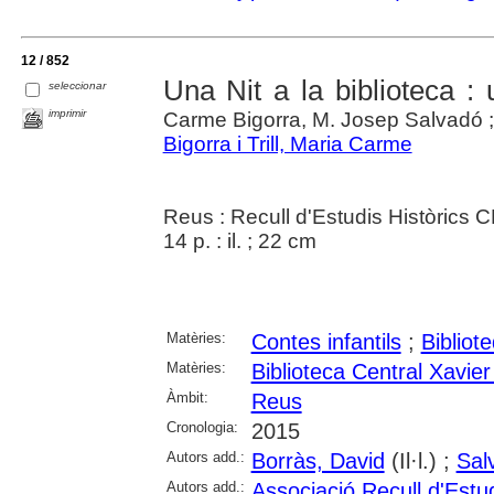
12 / 852
Una Nit a la biblioteca : 
seleccionar
imprimir
Carme Bigorra, M. Josep Salvadó ; 
Bigorra i Trill, Maria Carme
Reus : Recull d'Estudis Històrics 
14 p. : il. ; 22 cm
Matèries:
Contes infantils
;
Bibliot
Matèries:
Biblioteca Central Xavi
Àmbit:
Reus
Cronologia:
2015
Autors add.:
Borràs, David
(Il·l.) ;
Sal
Autors add.:
Associació Recull d'Estu