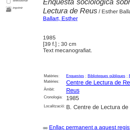
Enquesta sociològica sobr
seleccionar
imprimir
Lectura de Reus
/ Esther Ball
Ballart, Esther
1985
[39 f.] ; 30 cm
Text mecanografiat.
Matèries:
Enquestes
;
Biblioteques públiques
;
Matèries:
Centre de Lectura de R
Àmbit:
Reus
Cronologia:
1985
Localització:
B. Centre de Lectura de
Enllaç permanent a aquest regis