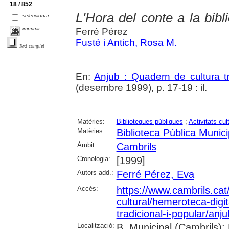
18 / 852
L'Hora del conte a la bibl
seleccionar
imprimir
Ferré Pérez
Fusté i Antich, Rosa M.
Text complet
En:
Anjub : Quadern de cultura tr
(desembre 1999), p. 17-19 : il.
Matèries:
Biblioteques públiques
;
Activitats cul
Matèries:
Biblioteca Pública Munic
Àmbit:
Cambrils
Cronologia:
[1999]
Autors add.:
Ferré Pérez, Eva
Accés:
https://www.cambrils.cat/
cultural/hemeroteca-digi
tradicional-i-popular/anj
Localització:
B. Municipal (Cambrils);