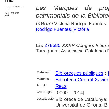
7 / 852
Les Marques de propi
seleccionar
imprimir
patrimonials de la Biblio
Reus
/ Victòria Rodrigo Fuentes
Rodrigo Fuentes, Victòria
En:
278585
XXXV Congrés Internac
Tarragona : Associació Catalana d'
Matèries:
Biblioteques públiques
;
Matèries:
Biblioteca Central Xavi
Àmbit:
Reus
Cronologia:
[0000 - 2014]
Localització:
Biblioteca de Catalunya;
Universitat de Girona; B