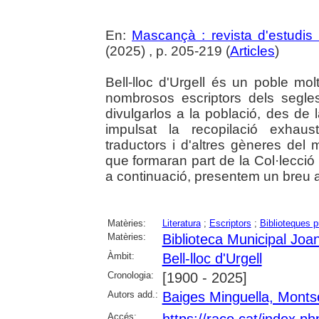
En:
Mascançà : revista d'estudis 
(2025) , p. 205-219 (
Articles
)
Bell-lloc d'Urgell és un poble mo
nombrosos escriptors dels segle
divulgarlos a la població, des de 
impulsat la recopilació exhausti
traductors i d'altres gèneres del
que formaran part de la Col·lecció L
a continuació, presentem un breu
Matèries:
Literatura
;
Escriptors
;
Biblioteques p
Matèries:
Biblioteca Municipal Joan
Àmbit:
Bell-lloc d'Urgell
Cronologia:
[1900 - 2025]
Autors add.:
Baiges Minguella, Monts
Accés:
https://raco.cat/index.