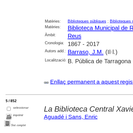
Matèries:
Biblioteques públiques
;
Biblioteques 
Matèries:
Biblioteca Municipal de 
Àmbit:
Reus
Cronologia:
1867 - 2017
Autors add.:
Barraso, J.M.
(Il·l.)
Localització:
B. Pública de Tarragona
Enllaç permanent a aquest regis
5 / 852
La Biblioteca Central Xav
seleccionar
imprimir
Aguadé i Sans, Enric
Text complet