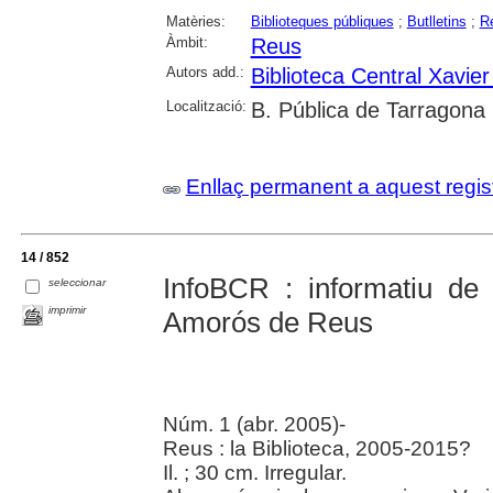
Matèries:
Biblioteques públiques
;
Butlletins
;
R
Àmbit:
Reus
Autors add.:
Biblioteca Central Xavi
Localització:
B. Pública de Tarragona
Enllaç permanent a aquest regis
14 / 852
InfoBCR : informatiu de 
seleccionar
imprimir
Amorós de Reus
Núm. 1 (abr. 2005)-
Reus : la Biblioteca, 2005-2015?
Il. ; 30 cm. Irregular.