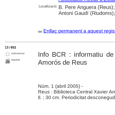
Localització:
B. Pere Anguera (Reus);
Antoni Gaudí (Riudoms);
Enllaç permanent a aquest regis
13 / 852
Info BCR : informatiu de 
seleccionar
imprimir
Amorós de Reus
Núm. 1 (abril 2005) -
Reus : Biblioteca Central Xavier 
Il. ; 30 cm. Periodicitat desconegud