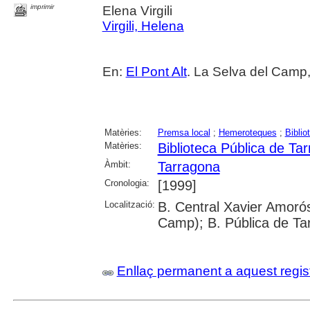
imprimir
Elena Virgili
Virgili, Helena
En:
El Pont Alt
. La Selva del Camp,
Matèries:
Premsa local
;
Hemeroteques
;
Biblio
Matèries:
Biblioteca Pública de Ta
Àmbit:
Tarragona
Cronologia:
[1999]
Localització:
B. Central Xavier Amorós
Camp); B. Pública de Ta
Enllaç permanent a aquest regis