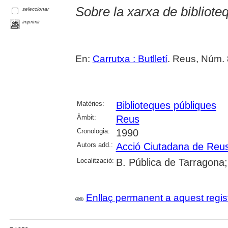
Sobre la xarxa de bibliote
seleccionar
imprimir
En:
Carrutxa : Butlletí
. Reus, Núm. 
Matèries:
Biblioteques públiques
Àmbit:
Reus
Cronologia:
1990
Autors add.:
Acció Ciutadana de Reu
Localització:
B. Pública de Tarragona
Enllaç permanent a aquest regis