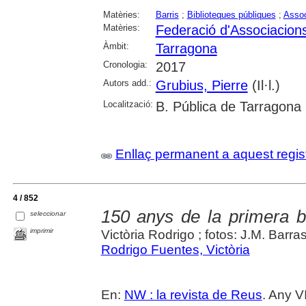
Matèries:
Barris
;
Biblioteques públiques
;
Assoc
Matèries:
Federació d'Associacion
Àmbit:
Tarragona
Cronologia:
2017
Autors add.:
Grubius, Pierre
(Il·l.)
Localització:
B. Pública de Tarragona
Enllaç permanent a aquest regis
4 / 852
150 anys de la primera bi
seleccionar
imprimir
Victòria Rodrigo ; fotos: J.M. Barra
Rodrigo Fuentes, Victòria
En:
NW : la revista de Reus
. Any V