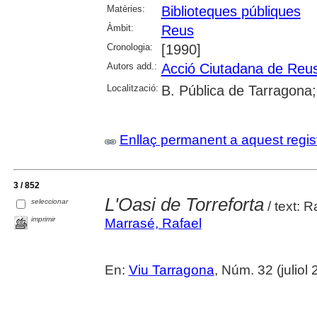
Matèries:
Biblioteques públiques
Àmbit:
Reus
Cronologia:
[1990]
Autors add.:
Acció Ciutadana de Reu
Localització:
B. Pública de Tarragona
Enllaç permanent a aquest regis
3 / 852
L'Oasi de Torreforta
seleccionar
/ text: R
imprimir
Marrasé, Rafael
En:
Viu Tarragona
, Núm. 32 (juliol