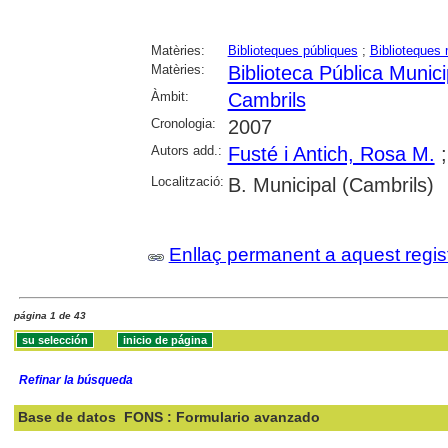
Matèries:
Biblioteques públiques
;
Biblioteques 
Matèries:
Biblioteca Pública Munic
Àmbit:
Cambrils
Cronologia:
2007
Autors add.:
Fusté i Antich, Rosa M.
Localització:
B. Municipal (Cambrils)
Enllaç permanent a aquest regis
página 1 de 43
Refinar la búsqueda
Base de datos
FONS : Formulario avanzado