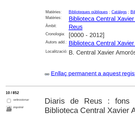
Matèries:
Biblioteques públiques
;
Catàlegs
;
Bi
Matèries:
Biblioteca Central Xavi
Àmbit:
Reus
Cronologia:
[0000 - 2012]
Autors add.:
Biblioteca Central Xavi
Localització:
B. Central Xavier Amoró
Enllaç permanent a aquest regis
10 / 852
Diaris de Reus : fons 
seleccionar
imprimir
Biblioteca Central Xavier