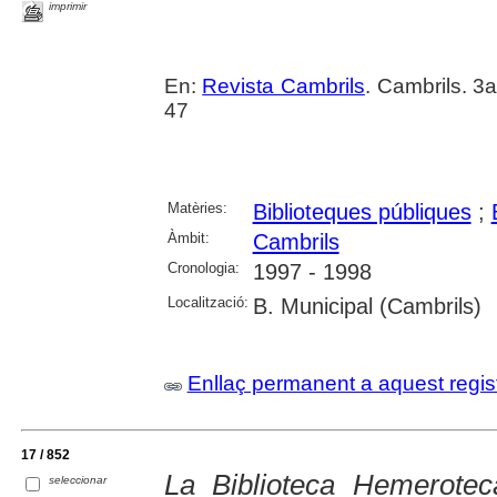
imprimir
En:
Revista Cambrils
. Cambrils. 3
47
Matèries:
Biblioteques públiques
;
Àmbit:
Cambrils
Cronologia:
1997 - 1998
Localització:
B. Municipal (Cambrils)
Enllaç permanent a aquest regis
17 / 852
La Biblioteca Hemerotec
seleccionar