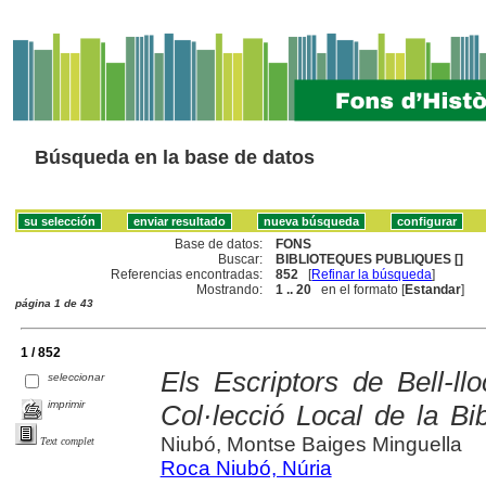
Búsqueda en la base de datos
Base de datos:
FONS
Buscar:
BIBLIOTEQUES PUBLIQUES []
Referencias encontradas:
852
[
Refinar la búsqueda
]
Mostrando:
1 .. 20
en el formato [
Estandar
]
página 1 de 43
1 / 852
Els Escriptors de Bell-ll
seleccionar
imprimir
Col·lecció Local de la Bi
Niubó, Montse Baiges Minguella
Text complet
Roca Niubó, Núria