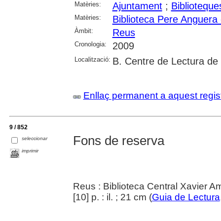
Matèries:
Ajuntament
;
Biblioteque
Matèries:
Biblioteca Pere Anguera
Àmbit:
Reus
Cronologia:
2009
Localització:
B. Centre de Lectura de
Enllaç permanent a aquest regis
9 / 852
Fons de reserva
seleccionar
imprimir
Reus : Biblioteca Central Xavier A
[10] p. : il. ; 21 cm (
Guia de Lectura