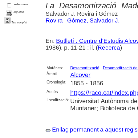
La Desamortització Mad
seleccionar
imprimir
Salvador J. Rovira i Gómez
Rovira i Gómez, Salvador J.
Text complet
En:
Butlletí : Centre d'Estudis Alc
1986), p. 11-21 : il. (
Recerca
)
Matèries:
Desamortització
;
Desamortització d
Àmbit:
Alcover
Cronologia:
1855 - 1856
Accés:
https://raco.cat/index.ph
Localització:
Universitat Autònoma de
Muntaner; Biblioteca de
Enllaç permanent a aquest regis