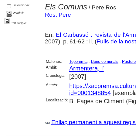
Els Comuns
seleccionar
/ Pere Ros
imprimir
Ros, Pere
Text complet
En:
El Carbassó : revista de l'Ar
2007), p. 61-62 : il. (
Fulls de la nost
Matèries:
Toponímia
;
Béns comunals
;
Pasture
Àmbit:
Armentera, l'
Cronologia:
[2007]
Accés:
https://xacpremsa.cultu
id=0001348854
[exempla
Localització:
B. Fages de Climent (Fig
Enllaç permanent a aquest regis