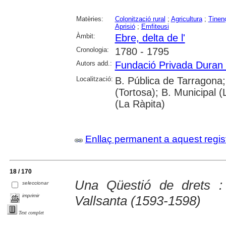
Matèries:
Colonització rural
;
Agricultura
;
Tinenç
Aprisió
;
Emfiteusi
Àmbit:
Ebre, delta de l'
Cronologia:
1780 - 1795
Autors add.:
Fundació Privada Duran 
Localització:
B. Pública de Tarragona;
(Tortosa); B. Municipal 
(La Ràpita)
Enllaç permanent a aquest regis
18 / 170
Una Qüestió de drets :
seleccionar
imprimir
Vallsanta (1593-1598)
Text complet