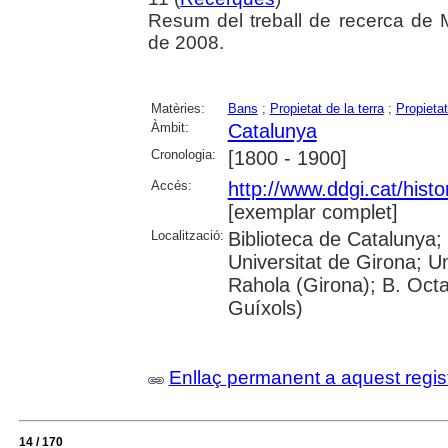
Resum del treball de recerca de M
de 2008.
Matèries:
Bans
;
Propietat de la terra
;
Propietat
Àmbit:
Catalunya
Cronologia:
[1800 - 1900]
Accés:
http://www.ddgi.cat/histo
[exemplar complet]
Localització:
Biblioteca de Catalunya;
Universitat de Girona; U
Rahola (Girona); B. Octav
Guíxols)
Enllaç permanent a aquest regis
14 / 170