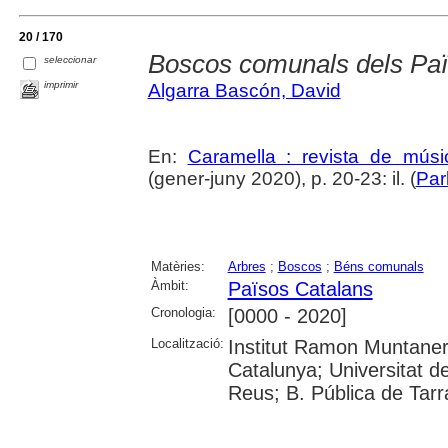
20 / 170
Boscos comunals dels Paï
seleccionar
imprimir
Algarra Bascón, David
En:
Caramella : revista de músic
(gener-juny 2020), p. 20-23: il. (
Par
Matèries:
Arbres
;
Boscos
;
Béns comunals
Àmbit:
Països Catalans
Cronologia:
[0000 - 2020]
Localització:
Institut Ramon Muntaner;
Catalunya; Universitat d
Reus; B. Pública de Tar