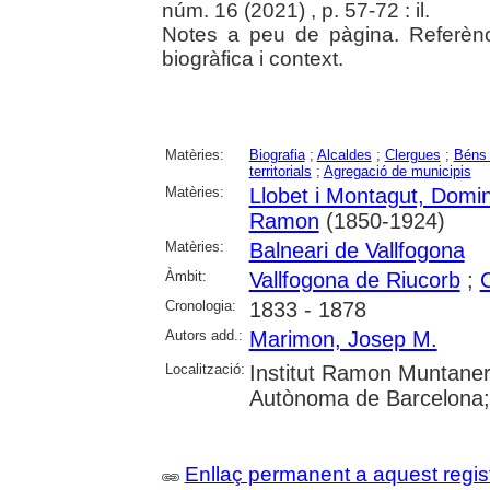
núm. 16 (2021) , p. 57-72 : il.
Notes a peu de pàgina. Referènci
biogràfica i context.
Matèries:
Biografia
;
Alcaldes
;
Clergues
;
Béns
territorials
;
Agregació de municipis
Matèries:
Llobet i Montagut, Domi
Ramon
(1850-1924)
Matèries:
Balneari de Vallfogona
Àmbit:
Vallfogona de Riucorb
;
Cronologia:
1833 - 1878
Autors add.:
Marimon, Josep M.
Localització:
Institut Ramon Muntaner;
Autònoma de Barcelona; 
Enllaç permanent a aquest regis