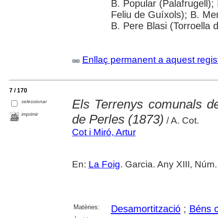
B. Popular (Palafrugell);
Feliu de Guíxols); B. Me
B. Pere Blasi (Torroella 
Enllaç permanent a aquest regis
7 / 170
Els Terrenys comunals de
seleccionar
imprimir
de Perles (1873)
/ A. Cot.
Cot i Miró, Artur
En:
La Foig
. Garcia. Any XIII, Núm.
Matèries:
Desamortització
;
Béns 