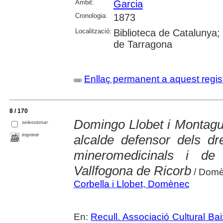
Àmbit:
Garcia
Cronologia:
1873
Localització:
Biblioteca de Catalunya; U
de Tarragona
Enllaç permanent a aquest regis
8 / 170
Domingo Llobet i Montagut
seleccionar
imprimir
alcalde defensor dels d
mineromedicinals i de
Vallfogona de Ricorb
/ Domè
Corbella i Llobet, Domènec
En:
Recull. Associació Cultural Ba