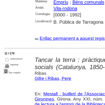
Matèries:
Empriu
;
Béns comunals
Àmbit:
Vila-rodona
Cronologia:
[0000 - 1992]
Localització:
B. Pública de Tarragona
Enllaç permanent a aquest regis
11 / 170
Tancar la terra : pràctiq
seleccionar
imprimir
socials (Catalunya, 1850
Ribas
Text complet
Gifre i Ribas, Pere
En:
Mestall : butlletí de l'Associ
Gironines
. Girona. Any XXI, núm.
de lectura a l'entorn de la Bibliotec