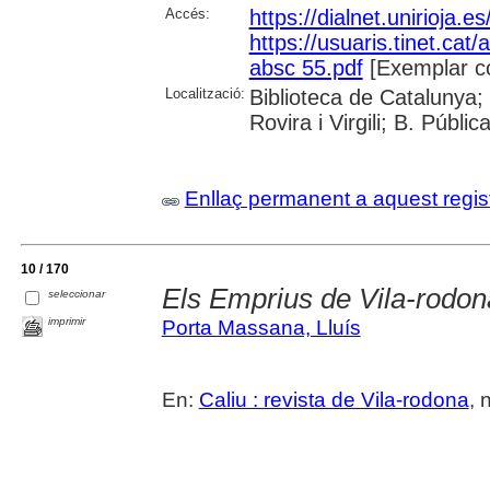
Accés:
https://dialnet.unirioja.
https://usuaris.tinet.cat/
absc 55.pdf
[Exemplar c
Localització:
Biblioteca de Catalunya; 
Rovira i Virgili; B. Públi
Enllaç permanent a aquest regis
10 / 170
Els Emprius de Vila-rodon
seleccionar
imprimir
Porta Massana, Lluís
En:
Caliu : revista de Vila-rodona
, 