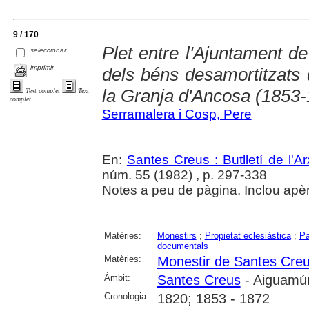
9 / 170
Plet entre l'Ajuntament d
seleccionar
imprimir
dels béns desamortitzats
la Granja d'Ancosa (1853
Text complet
Text
complet
Serramalera i Cosp, Pere
En:
Santes Creus : Butlletí de l'Arx
núm. 55 (1982) , p. 297-338
Notes a peu de pàgina. Inclou apè
Matèries:
Monestirs
;
Propietat eclesiàstica
;
Pa
documentals
Matèries:
Monestir de Santes Cre
Àmbit:
Santes Creus
- Aiguamúr
Cronologia:
1820; 1853 - 1872