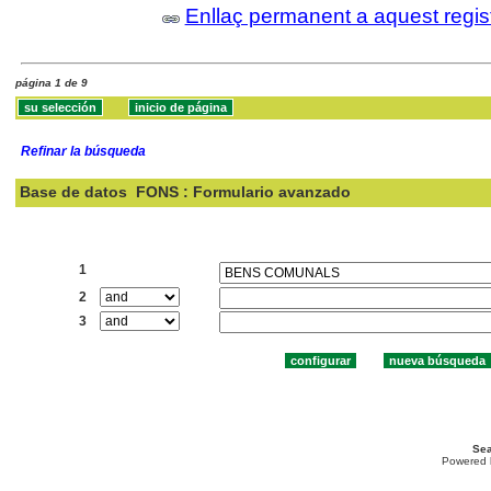
Enllaç permanent a aquest regis
página 1 de 9
Refinar la búsqueda
Base de datos
FONS : Formulario avanzado
Buscar:
1
2
3
Sea
Powered