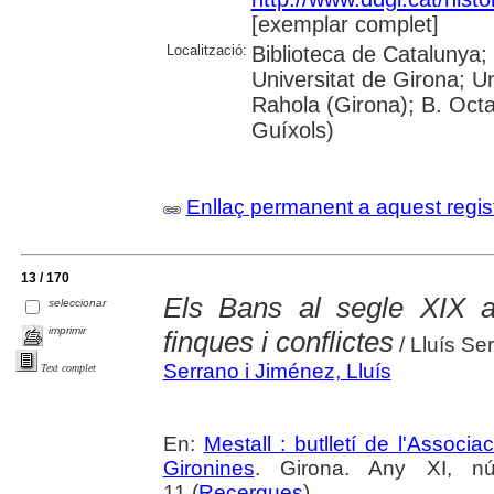
[exemplar complet]
Localització:
Biblioteca de Catalunya;
Universitat de Girona; U
Rahola (Girona); B. Octav
Guíxols)
Enllaç permanent a aquest regis
13 / 170
Els Bans al segle XIX 
seleccionar
imprimir
finques i conflictes
/ Lluís Se
Serrano i Jiménez, Lluís
Text complet
En:
Mestall : butlletí de l'Associ
Gironines
. Girona. Any XI, n
11 (
Recerques
)