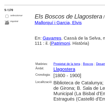
5 / 170
Els Boscos de Llagostera
seleccionar
/
imprimir
Mallorquí i Garcia, Elvis
En:
Gavarres
. Cassà de la Selva, 
111 : il. (
Patrimoni
. Història)
Matèries:
Propietat de la terra
;
Boscos
;
Desam
Àmbit:
Llagostera
Cronologia:
[1800 - 1900]
Localització:
Biblioteca de Catalunya; 
de Girona; B. Sala de Le
Municipal (La Bisbal d'
Estragués (Castelló d'E