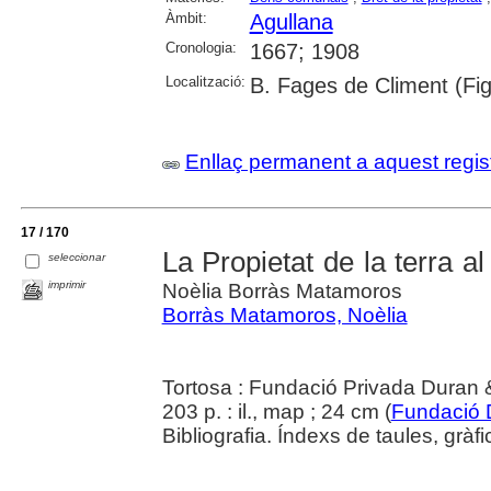
Àmbit:
Agullana
Cronologia:
1667; 1908
Localització:
B. Fages de Climent (Fi
Enllaç permanent a aquest regis
17 / 170
La Propietat de la terra a
seleccionar
imprimir
Noèlia Borràs Matamoros
Borràs Matamoros, Noèlia
Tortosa : Fundació Privada Duran 
203 p. : il., map ; 24 cm (
Fundació 
Bibliografia. Índexs de taules, gràf