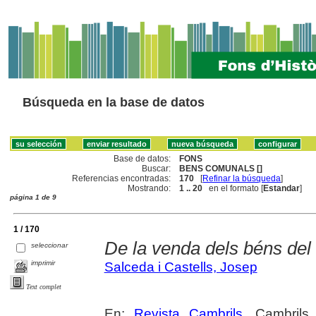
Búsqueda en la base de datos
Base de datos:
FONS
Buscar:
BENS COMUNALS []
Referencias encontradas:
170
[
Refinar la búsqueda
]
Mostrando:
1 .. 20
en el formato [
Estandar
]
página 1 de 9
1 / 170
De la venda dels béns de
seleccionar
imprimir
Salceda i Castells, Josep
Text complet
En:
Revista Cambrils
. Cambrils