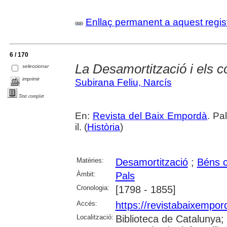
Enllaç permanent a aquest regis
6 / 170
La Desamortització i els 
seleccionar
imprimir
Subirana Feliu, Narcís
Text complet
En:
Revista del Baix Empordà
. Pa
il. (
Història
)
Matèries:
Desamortització
;
Béns 
Àmbit:
Pals
Cronologia:
[1798 - 1855]
Accés:
https://revistabaixempo
Localització:
Biblioteca de Catalunya;