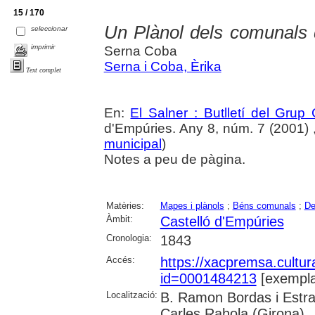
15 / 170
Un Plànol dels comunals 
seleccionar
imprimir
Serna Coba
Serna i Coba, Èrika
Text complet
En:
El Salner : Butlletí del Grup
d'Empúries. Any 8, núm. 7 (2001) , 
municipal
)
Notes a peu de pàgina.
Matèries:
Mapes i plànols
;
Béns comunals
;
De
Àmbit:
Castelló d'Empúries
Cronologia:
1843
Accés:
https://xacpremsa.cultu
id=0001484213
[exempla
Localització:
B. Ramon Bordas i Estra
Carles Rahola (Girona)