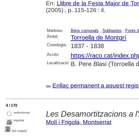
En:
Llibre de la Festa Major de To
(2005) , p. 115-126 : il.
Matèries:
Béns comunals
;
Subhastes
;
Fonts 
Àmbit:
Torroella de Montgrí
Cronologia:
1837 - 1838
Accés:
https://raco.cat/index.p
Localització:
B. Pere Blasi (Torroella
Enllaç permanent a aquest regis
4 / 170
Les Desamortitzacions a l'
seleccionar
imprimir
Molí i Frigola, Montserrat
Text complet