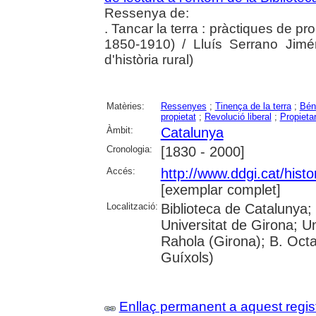
Ressenya de:
. Tancar la terra : pràctiques de pr
1850-1910) / Lluís Serrano Jimé
d'història rural)
Matèries:
Ressenyes
;
Tinença de la terra
;
Bén
propietat
;
Revolució liberal
;
Propietar
Àmbit:
Catalunya
Cronologia:
[1830 - 2000]
Accés:
http://www.ddgi.cat/histo
[exemplar complet]
Localització:
Biblioteca de Catalunya;
Universitat de Girona; U
Rahola (Girona); B. Octav
Guíxols)
Enllaç permanent a aquest regis