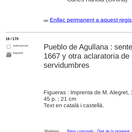
Enllaç permanent a aquest regis
16 / 170
Pueblo de Agullana : senten
seleccionar
imprimir
1667 y otra aclaratoria de
servidumbres
Figueras : Imprenta de M. Alegret,
45 p. ; 21 cm
Text en català i castellà.
Matèries:
Béns comunals
;
Dret de la propietat