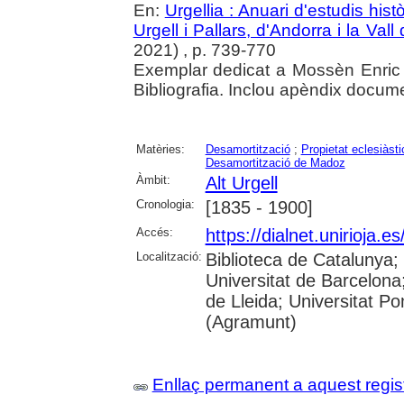
En:
Urgellia : Anuari d'estudis his
Urgell i Pallars, d'Andorra i la Vall
2021) , p. 739-770
Exemplar dedicat a Mossèn Enric 
Bibliografia. Inclou apèndix docume
Matèries:
Desamortització
;
Propietat eclesiàsti
Desamortització de Madoz
Àmbit:
Alt Urgell
Cronologia:
[1835 - 1900]
Accés:
https://dialnet.unirioja.
Localització:
Biblioteca de Catalunya
Universitat de Barcelona;
de Lleida; Universitat P
(Agramunt)
Enllaç permanent a aquest regis