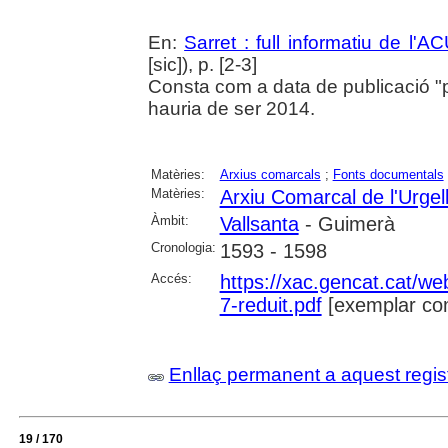
En:
Sarret : full informatiu de l'A
[sic]), p. [2-3]
Consta com a data de publicació "
hauria de ser 2014.
Matèries:
Arxius comarcals
;
Fonts documentals
Matèries:
Arxiu Comarcal de l'Urgel
Àmbit:
Vallsanta
- Guimerà
Cronologia:
1593 - 1598
Accés:
https://xac.gencat.cat/w
7-reduit.pdf
[exemplar co
Enllaç permanent a aquest regis
19 / 170