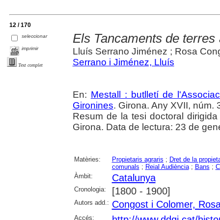
12 / 170
Els Tancaments de terres 
seleccionar
imprimir
Lluís Serrano Jiménez ; Rosa Congo
Serrano i Jiménez, Lluís
Text complet
En:
Mestall : butlletí de l'Associ
Gironines
. Girona. Any XVII, núm. 3
Resum de la tesi doctoral dirigid
Girona. Data de lectura: 23 de gen
Matèries:
Propietaris agraris
;
Dret de la propiet
comunals
;
Reial Audiència
;
Bans
;
C
Àmbit:
Catalunya
Cronologia:
[1800 - 1900]
Autors add.:
Congost i Colomer, Ros
Accés:
http://www.ddgi.cat/histo