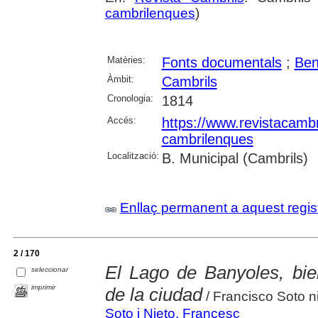
cambrilenques
)
Matèries:
Fonts documentals
;
Ben
Àmbit:
Cambrils
Cronologia:
1814
Accés:
https://www.revistacambr
cambrilenques
Localització:
B. Municipal (Cambrils)
Enllaç permanent a aquest regis
2 / 170
El Lago de Banyoles, bi
seleccionar
imprimir
de la ciudad
/ Francisco Soto n
Soto i Nieto, Francesc