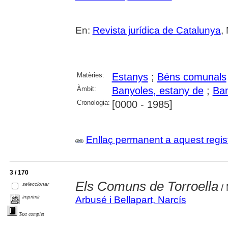
En:
Revista jurídica de Catalunya
,
Matèries:
Estanys
;
Béns comunals
Àmbit:
Banyoles, estany de
;
Ban
Cronologia:
[0000 - 1985]
Enllaç permanent a aquest regis
3 / 170
Els Comuns de Torroella
seleccionar
/ 
imprimir
Arbusé i Bellapart, Narcís
Text complet