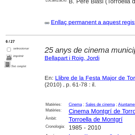
Localització:
B. Pere Blasi (Torroella
Enllaç permanent a aquest regis
6 / 27
25 anys de cinema munici
seleccionar
imprimir
Bellapart i Roig, Jordi
Text complet
En:
Llibre de la Festa Major de To
(2010) , p. 61-78 : il.
Matèries:
Cinema
;
Sales de cinema
;
Ajuntame
Matèries:
Cinema Montgrí de Torro
Àmbit:
Torroella de Montgrí
Cronologia:
1985 - 2010