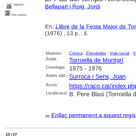
imprimir
Bellapart i Roig, Jordi
Text complet
En:
Llibre de la Festa Major de To
(1976) , 13 p. : il.
Matèries:
Crònica
;
Efemèrides
;
Vida social
;
V
Àmbit:
Torroella de Montgrí
Cronologia:
1975 - 1976
Autors add.:
Surroca i Sens, Joan
Accés:
https://raco.cat/index.p
Localització:
B. Pere Blasi (Torroella
Enllaç permanent a aquest regis
15 / 27