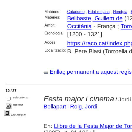
Matèries:
Catarisme
;
Edat mitjana
;
Heretgia
;
Matèries:
Belibaste, Guillem de
(12
Àmbit:
Occitània
- França ;
Torr
Cronologia:
[1200 - 1321]
Accés:
https://raco.cat/index.p
Localització:
B. Pere Blasi (Torroella
Enllaç permanent a aquest regis
10 / 27
Festa major i cinema
seleccionar
/ Jordi
imprimir
Bellapart i Roig, Jordi
Text complet
En:
Llibre de la Festa Major de To