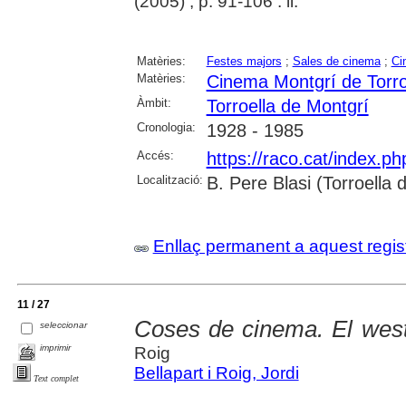
(2005) , p. 91-106 : il.
Matèries:
Festes majors
;
Sales de cinema
;
Ci
Matèries:
Cinema Montgrí de Torro
Àmbit:
Torroella de Montgrí
Cronologia:
1928 - 1985
Accés:
https://raco.cat/index.p
Localització:
B. Pere Blasi (Torroella
Enllaç permanent a aquest regis
11 / 27
Coses de cinema. El west
seleccionar
imprimir
Roig
Bellapart i Roig, Jordi
Text complet