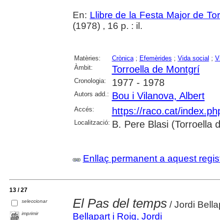
En:
Llibre de la Festa Major de To
(1978) , 16 p. : il.
Matèries:
Crònica
;
Efemèrides
;
Vida social
;
V
Àmbit:
Torroella de Montgrí
Cronologia:
1977 - 1978
Autors add.:
Bou i Vilanova, Albert
Accés:
https://raco.cat/index.p
Localització:
B. Pere Blasi (Torroella
Enllaç permanent a aquest regis
13 / 27
El Pas del temps
seleccionar
/ Jordi Bella
imprimir
Bellapart i Roig, Jordi