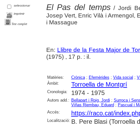
El Pas del temps
seleccionar
/ Jordi Be
imprimir
Josep Vert, Enric Vilà i Armengol
i Massague
Text complet
En:
Llibre de la Festa Major de To
(1975) , 17 p. : il.
Matèries:
Crònica
;
Efemèrides
;
Vida social
;
V
Àmbit:
Torroella de Montgrí
Cronologia:
1974 - 1975
Autors add.:
Bellapart i Roig, Jordi
;
Surroca i Sen
Viñas Riembau, Eduard
;
Pascual i M
Accés:
https://raco.cat/index.p
Localització:
B. Pere Blasi (Torroella