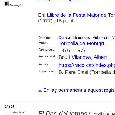
Text complet
En:
Llibre de la Festa Major de To
(1977) , 15 p. : il.
Matèries:
Crònica
;
Efemèrides
;
Vida social
;
V
Àmbit:
Torroella de Montgrí
Cronologia:
1976 - 1977
Autors add.:
Bou i Vilanova, Albert
Accés:
https://raco.cat/index.p
Localització:
B. Pere Blasi (Torroella
Enllaç permanent a aquest regis
14 / 27
El Pas del temps
seleccionar
/ Jordi Bell