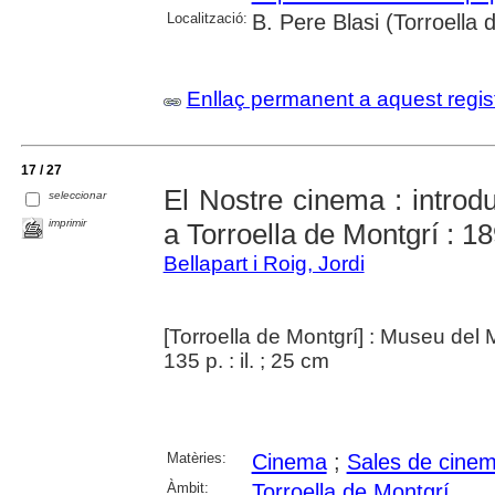
Localització:
B. Pere Blasi (Torroella
Enllaç permanent a aquest regis
17 / 27
El Nostre cinema : introdu
seleccionar
imprimir
a Torroella de Montgrí : 1
Bellapart i Roig, Jordi
[Torroella de Montgrí] : Museu del M
135 p. : il. ; 25 cm
Matèries:
Cinema
;
Sales de cine
Àmbit:
Torroella de Montgrí