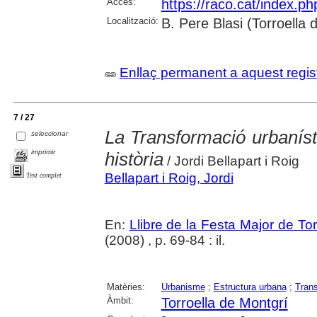
Accés:
https://raco.cat/index.p
Localització:
B. Pere Blasi (Torroella
Enllaç permanent a aquest regis
7 / 27
La Transformació urbanísti
seleccionar
imprimir
història
/ Jordi Bellapart i Roig
Bellapart i Roig, Jordi
Text complet
En:
Llibre de la Festa Major de To
(2008) , p. 69-84 : il.
Matèries:
Urbanisme
;
Estructura urbana
;
Tran
Àmbit:
Torroella de Montgrí