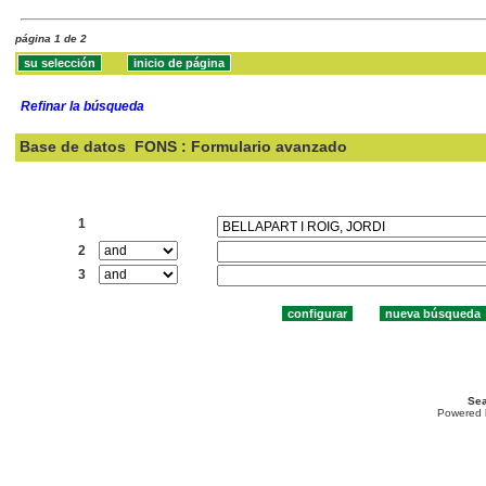
página 1 de 2
Refinar la búsqueda
Base de datos
FONS : Formulario avanzado
Buscar:
1
2
3
Sea
Powered