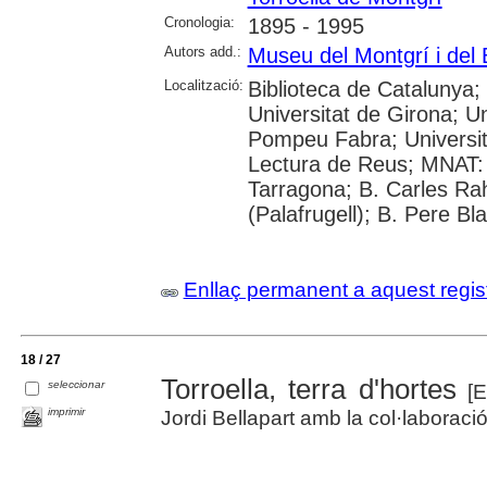
Cronologia:
1895 - 1995
Autors add.:
Museu del Montgrí i del 
Localització:
Biblioteca de Catalunya;
Universitat de Girona; Un
Pompeu Fabra; Universitat
Lectura de Reus; MNAT:
Tarragona; B. Carles Rah
(Palafrugell); B. Pere Bl
Enllaç permanent a aquest regis
18 / 27
Torroella, terra d'hortes
seleccionar
[E
imprimir
Jordi Bellapart amb la col·laboraci