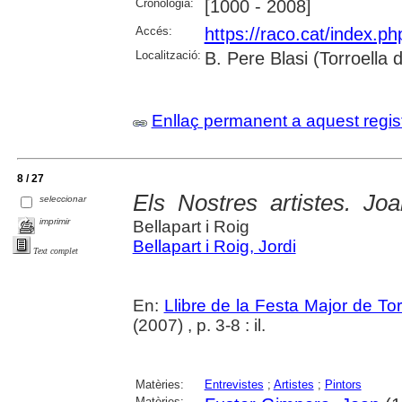
Cronologia:
[1000 - 2008]
Accés:
https://raco.cat/index.p
Localització:
B. Pere Blasi (Torroella
Enllaç permanent a aquest regis
8 / 27
Els Nostres artistes. Jo
seleccionar
imprimir
Bellapart i Roig
Bellapart i Roig, Jordi
Text complet
En:
Llibre de la Festa Major de To
(2007) , p. 3-8 : il.
Matèries:
Entrevistes
;
Artistes
;
Pintors
Matèries: