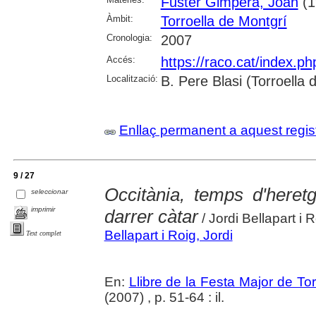
Fuster Gimpera, Joan
(1
Àmbit:
Torroella de Montgrí
Cronologia:
2007
Accés:
https://raco.cat/index.p
Localització:
B. Pere Blasi (Torroella
Enllaç permanent a aquest regis
9 / 27
Occitània, temps d'heretg
seleccionar
imprimir
darrer càtar
/ Jordi Bellapart i 
Bellapart i Roig, Jordi
Text complet
En:
Llibre de la Festa Major de To
(2007) , p. 51-64 : il.