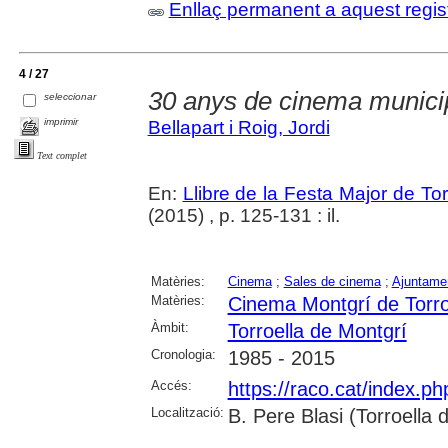
Enllaç permanent a aquest regis
4 / 27
30 anys de cinema munici
seleccionar
imprimir
Bellapart i Roig, Jordi
Text complet
En:
Llibre de la Festa Major de To
(2015) , p. 125-131 : il.
Matèries:
Cinema
;
Sales de cinema
;
Ajuntame
Matèries:
Cinema Montgrí de Torro
Àmbit:
Torroella de Montgrí
Cronologia:
1985 - 2015
Accés:
https://raco.cat/index.p
Localització:
B. Pere Blasi (Torroella