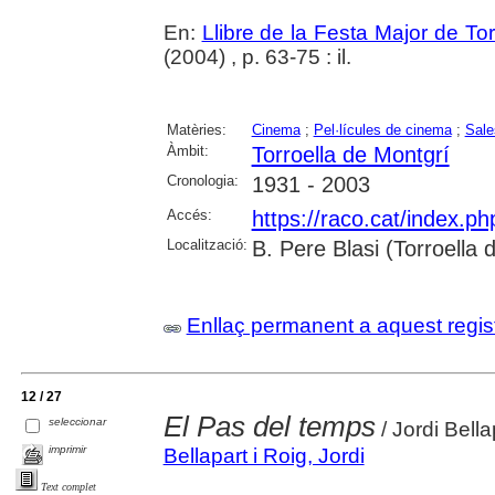
En:
Llibre de la Festa Major de To
(2004) , p. 63-75 : il.
Matèries:
Cinema
;
Pel·lícules de cinema
;
Sale
Àmbit:
Torroella de Montgrí
Cronologia:
1931 - 2003
Accés:
https://raco.cat/index.p
Localització:
B. Pere Blasi (Torroella
Enllaç permanent a aquest regis
12 / 27
El Pas del temps
seleccionar
/ Jordi Bella
imprimir
Bellapart i Roig, Jordi
Text complet