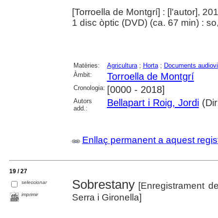
[Torroella de Montgrí] : [l'autor], 20
1 disc òptic (DVD) (ca. 67 min) : so,
Matèries:
Agricultura
;
Horta
;
Documents audiovi
Àmbit:
Torroella de Montgrí
Cronologia:
[0000 - 2018]
Autors
Bellapart i Roig, Jordi
(Dir
add.:
Enllaç permanent a aquest regis
19 / 27
Sobrestany
seleccionar
[Enregistrament d
imprimir
Serra i Gironella]