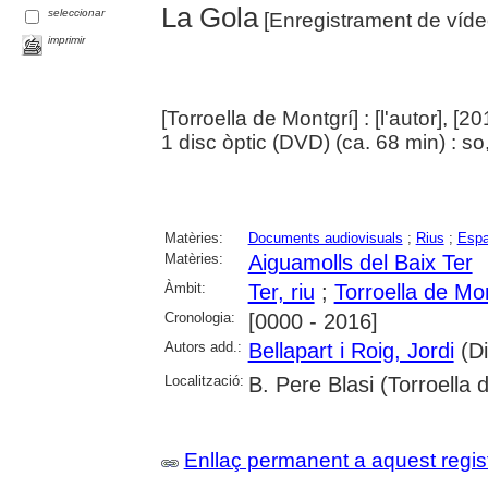
La Gola
seleccionar
[Enregistrament de víd
imprimir
[Torroella de Montgrí] : [l'autor], [20
1 disc òptic (DVD) (ca. 68 min) : so,
Matèries:
Documents audiovisuals
;
Rius
;
Espa
Matèries:
Aiguamolls del Baix Ter
Àmbit:
Ter, riu
;
Torroella de Mo
Cronologia:
[0000 - 2016]
Autors add.:
Bellapart i Roig, Jordi
(Di
Localització:
B. Pere Blasi (Torroella 
Enllaç permanent a aquest regis