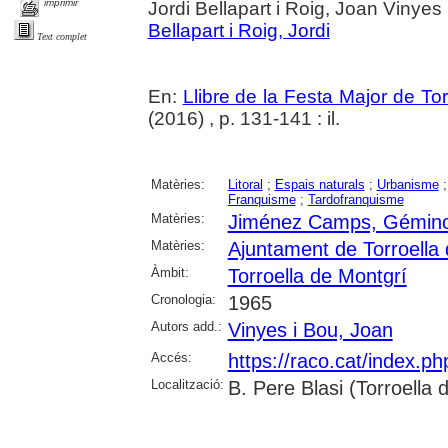
imprimir
Jordi Bellapart i Roig, Joan Vinyes
Bellapart i Roig, Jordi
Text complet
En:
Llibre de la Festa Major de To
(2016) , p. 131-141 : il.
Matèries:
Litoral
;
Espais naturals
;
Urbanisme
Franquisme
;
Tardofranquisme
Matèries:
Jiménez Camps, Gémin
Matèries:
Ajuntament de Torroella
Àmbit:
Torroella de Montgrí
Cronologia:
1965
Autors add.:
Vinyes i Bou, Joan
Accés:
https://raco.cat/index.p
Localització:
B. Pere Blasi (Torroella