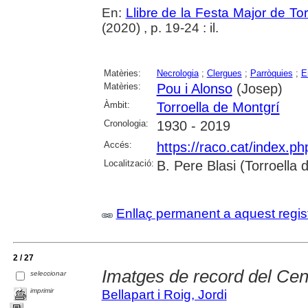
En:
Llibre de la Festa Major de To
(2020) , p. 19-24 : il.
Matèries:
Necrologia
;
Clergues
;
Parròquies
;
E
Matèries:
Pou i Alonso
(Josep)
Àmbit:
Torroella de Montgrí
Cronologia:
1930 - 2019
Accés:
https://raco.cat/index.p
Localització:
B. Pere Blasi (Torroella
Enllaç permanent a aquest regis
2 / 27
Imatges de record del Cen
seleccionar
imprimir
Bellapart i Roig, Jordi