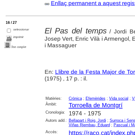
Enllaç permanent a aquest regis
16 / 27
El Pas del temps
seleccionar
/ Jordi Be
imprimir
Josep Vert, Enric Vilà i Armengol
i Massaguer
Text complet
En:
Llibre de la Festa Major de To
(1975) , 17 p. : il.
Matèries:
Crònica
;
Efemèrides
;
Vida social
;
V
Àmbit:
Torroella de Montgrí
Cronologia:
1974 - 1975
Autors add.:
Bellapart i Roig, Jordi
;
Surroca i Sen
Viñas Riembau, Eduard
;
Pascual i M
Accés:
https://raco.cat/index.p