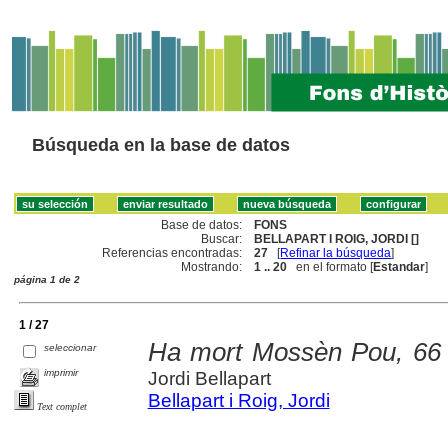
Búsqueda en la base de datos
Base de datos:
FONS
Buscar:
BELLAPART I ROIG, JORDI []
Referencias encontradas:
27
[
Refinar la búsqueda
]
Mostrando:
1 .. 20
en el formato [
Estandar
]
página 1 de 2
1 / 27
Ha mort Mossèn Pou, 66 a
seleccionar
imprimir
Jordi Bellapart
Bellapart i Roig, Jordi
Text complet