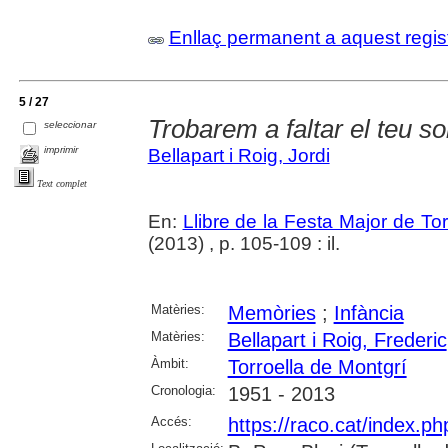
Enllaç permanent a aquest regis
5 / 27
Trobarem a faltar el teu s
seleccionar
imprimir
Bellapart i Roig, Jordi
Text complet
En:
Llibre de la Festa Major de To
(2013) , p. 105-109 : il.
Matèries:
Memòries
;
Infància
Matèries:
Bellapart i Roig, Frederic
Àmbit:
Torroella de Montgrí
Cronologia:
1951 - 2013
Accés:
https://raco.cat/index.p