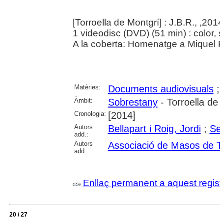
[Torroella de Montgrí] : J.B.R., ,201
1 videodisc (DVD) (51 min) : color,
A la coberta: Homenatge a Miquel P
Matèries:
Documents audiovisuals
Àmbit:
Sobrestany
- Torroella de
Cronologia:
[2014]
Autors
Bellapart i Roig, Jordi
;
Se
add.:
Autors
Associació de Masos de Tor
add.:
Enllaç permanent a aquest regis
20 / 27