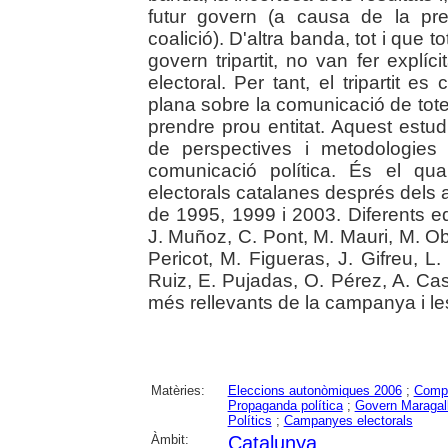
futur govern (a causa de la pre
coalició). D'altra banda, tot i que to
govern tripartit, no van fer expl
electoral. Per tant, el tripartit
plana sobre la comunicació de totes
prendre prou entitat. Aquest estu
de perspectives i metodologies
comunicació política. És el qu
electorals catalanes després dels 
de 1995, 1999 i 2003. Diferents equ
J. Muñoz, C. Pont, M. Mauri, M. Ob
Pericot, M. Figueras, J. Gifreu, L
Ruiz, E. Pujadas, O. Pérez, A. Ca
més rellevants de la campanya i le
Matèries:
Eleccions autonòmiques 2006
;
Compo
Propaganda política
;
Govern Maragall-
Polítics
;
Campanyes electorals
Àmbit:
Catalunya