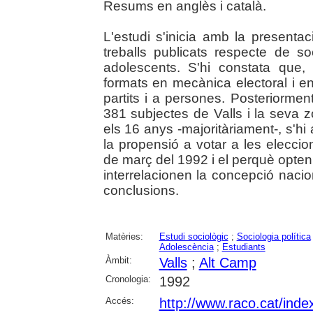
Resums en anglès i català.
L'estudi s'inicia amb la presentac
treballs publicats respecte de soc
adolescents. S'hi constata que
formats en mecànica electoral i en
partits i a persones. Posteriorme
381 subjectes de Valls i la seva 
els 16 anys -majoritàriament-, s'hi
la propensió a votar a les elecci
de març del 1992 i el perquè opten p
interrelacionen la concepció nacion
conclusions.
Matèries:
Estudi sociològic
;
Sociologia política
Adolescència
;
Estudiants
Àmbit:
Valls
;
Alt Camp
Cronologia:
1992
Accés:
http://www.raco.cat/ind