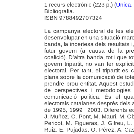
1 recurs electrònic (223 p.) (
Unica
.
Bibliografia.
ISBN 9788492707324
La campanya electoral de les el
desenvolupar en una situació marc
banda, la incertesa dels resultats i
futur govern (a causa de la pre
coalició). D'altra banda, tot i que to
govern tripartit, no van fer expl
electoral. Per tant, el tripartit
plana sobre la comunicació de totes
prendre prou entitat. Aquest estu
de perspectives i metodologies
comunicació política. És el qu
electorals catalanes després dels 
de 1995, 1999 i 2003. Diferents equ
J. Muñoz, C. Pont, M. Mauri, M. Ob
Pericot, M. Figueras, J. Gifreu, L
Ruiz, E. Pujadas, O. Pérez, A. Ca