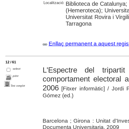
Localització:
Biblioteca de Catalunya;
(Hemeroteca); Universita
Universitat Rovira i Virg
Tarragona
Enllaç permanent a aquest regis
12 / 61
L'Espectre del triparti
select
print
comportament electoral a
2006
Text complet
[Fitxer informàtic]
/ Jordi 
Gómez (ed.)
Barcelona ; Girona : Unitat d'Inv
Documenta Universitaria, 2009