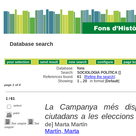
Database search
Database:
fons
Search:
SOCIOLOGIA POLITICA []
References found:
61
[
Refine the search
]
Showing:
1 .. 20
in format [
Default
]
page 1 of 4
1 / 61
La Campanya més dispu
select
print
ciutadans a les eleccions
de] Marta Martín
Text complet
Text
complet
Martín, Marta