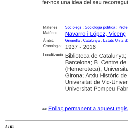
fer-nos una idea del seu recorregut 
Matèries:
Sociòlegs
;
Sociologia política
;
Profe
Matèries:
Navarro i López, Vicenç
Àmbit:
Gironella
;
Catalunya
;
Estats Units d
Cronologia:
1937 - 2016
Localització:
Biblioteca de Catalunya; 
Barcelona; B. Centre de
(Hemeroteca); Universita
Girona; Arxiu Històric de
Universitat de Vic-Univer
Universitat Pompeu Fabra;
Enllaç permanent a aquest regis
8 / 61