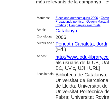
més rellevants de la campanya i le
Matèries:
Eleccions autonòmiques 2006
;
Compo
Propaganda política
;
Govern Maragall-
Polítics
;
Campanyes electorals
Àmbit:
Catalunya
Cronologia:
2006
Autors add.:
Pericot i Canaleta, Jordi
(Ed.)
Accés:
http://www.edu-library.
als usuaris de la UB, 
BC, UVic, UJI i URL]
Localització:
Biblioteca de Catalunya;
Universitat de Barcelona;
de Lleida; Universitat de
Universitat Politècnica 
Fabra; Universitat Rovira i