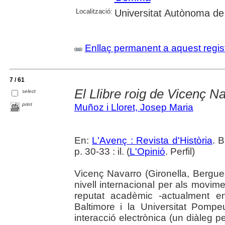
Localització:
Universitat Autònoma de B
Enllaç permanent a aquest regis
7 / 61
El Llibre roig de Vicenç N
select
print
Muñoz i Lloret, Josep Maria
En:
L'Avenç : Revista d'Història
. 
p. 30-33 : il. (
L'Opinió
. Perfil)
Vicenç Navarro (Gironella, Bergu
nivell internacional per als movime
reputat acadèmic -actualment e
Baltimore i la Universitat Pomp
interacció electrònica (un diàleg p