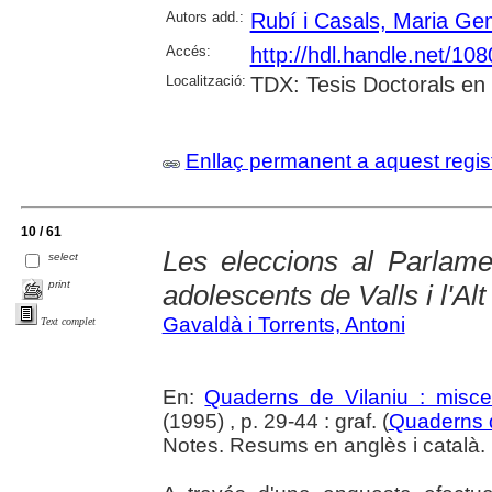
Autors add.:
Rubí i Casals, Maria G
Accés:
http://hdl.handle.net/10
Localització:
TDX: Tesis Doctorals en
Enllaç permanent a aquest regis
10 / 61
Les eleccions al Parlam
select
print
adolescents de Valls i l'A
Gavaldà i Torrents, Antoni
Text complet
En:
Quaderns de Vilaniu : miscel
(1995) , p. 29-44 : graf. (
Quaderns d
Notes. Resums en anglès i català.