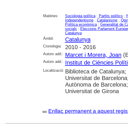
Matèries:
Sociologia política
;
Partits polítics
;
Independentisme
;
Catalanisme
;
Opin
Política econòmica
;
Generalitat de C
socials
;
Eleccions Parlament Europe
Catalunya
Àmbit:
Catalunya
Cronologia:
2010 - 2016
Autors add.:
Marcet i Morera, Joan
(E
Autors add.:
Institut de Ciències Polít
Localització:
Biblioteca de Catalunya;
Universitat de Barcelona;
Autònoma de Barcelona; 
Universitat de Girona
Enllaç permanent a aquest regis