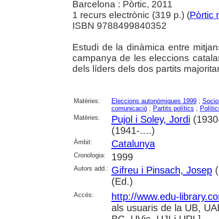
Barcelona : Pòrtic, 2011
1 recurs electrònic (319 p.) (
Pòrtic
ISBN 9788499840352
Estudi de la dinàmica entre mitjans
campanya de les eleccions catalan
dels líders dels dos partits majorita
Matèries:
Eleccions autonòmiques 1999
;
Sociol
comunicació
;
Partits polítics
;
Polític
Matèries:
Pujol i Soley, Jordi
(1930-
(1941-....)
Àmbit:
Catalunya
Cronologia:
1999
Autors add.:
Gifreu i Pinsach, Josep
(
(Ed.)
Accés:
http://www.edu-library.
als usuaris de la UB, 
BC, UVic, UJI i URL]