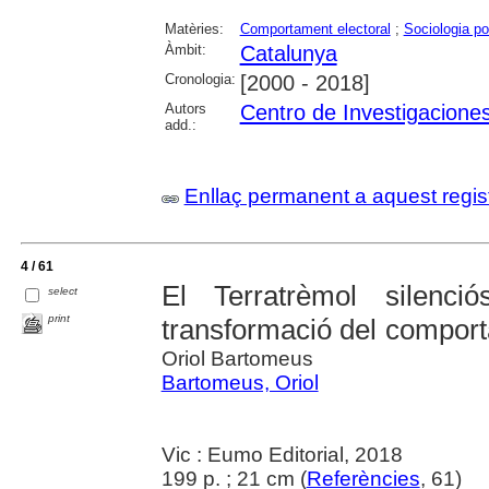
Matèries:
Comportament electoral
;
Sociologia pol
Àmbit:
Catalunya
Cronologia:
[2000 - 2018]
Autors
Centro de Investigaciones
add.:
Enllaç permanent a aquest regis
4 / 61
El Terratrèmol silenci
select
print
transformació del comport
Oriol Bartomeus
Bartomeus, Oriol
Vic : Eumo Editorial, 2018
199 p. ; 21 cm (
Referències
, 61)