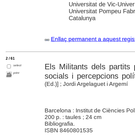
Universitat de Vic-Univer
Universitat Pompeu Fabra
Catalunya
Enllaç permanent a aquest regis
2 / 61
Els Militants dels partits 
select
print
socials i percepcions polí
(Ed.)] ; Jordi Argelaguet i Argemí
Barcelona : Institut de Ciències Pol
200 p. : taules ; 24 cm
Bibliografia.
ISBN 8460801535