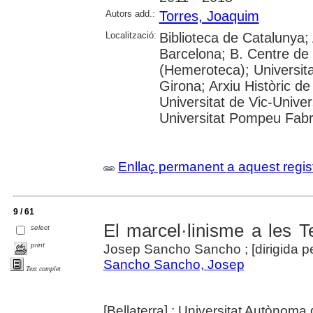
Autors add.:
Torres, Joaquim
Localització:
Biblioteca de Catalunya; 
Barcelona; B. Centre de
(Hemeroteca); Universita
Girona; Arxiu Històric de
Universitat de Vic-Univer
Universitat Pompeu Fabra;
Enllaç permanent a aquest regis
9 / 61
El marcel·linisme a les T
select
print
Josep Sancho Sancho ; [dirigida p
Sancho Sancho, Josep
Text complet
[Bellaterra] : Universitat Autònom