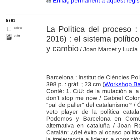
Enllaç permanent a aquest regis
5 / 61
La Política del proceso :
select
print
2016) : el sistema polític
y cambio
/ Joan Marcet y Lucía
Barcelona : Institut de Ciències Pol
398 p. : gràf. ; 23 cm (
Workshop Ba
Conté: 1. CiU: de la mutación a la 
don't stop me now / Gabriel Colo
"pal de paller" del catalanismo? /
veto player de la política cat
Podemos y Barcelona en Comú: 
alternativa en cataluña / Joan R
Catalán: ¿del éxito al ocaso polític
la irrelevancia a liderar la oposició