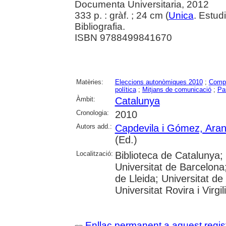
Documenta Universitaria, 2012
333 p. : gràf. ; 24 cm (
Unica
. Estud
Bibliografia.
ISBN 9788499841670
Matèries:
Eleccions autonòmiques 2010
;
Compo
política
;
Mitjans de comunicació
;
Par
Àmbit:
Catalunya
Cronologia:
2010
Autors add.:
Capdevila i Gómez, Aran
(Ed.)
Localització:
Biblioteca de Catalunya;
Universitat de Barcelona;
de Lleida; Universitat de
Universitat Rovira i Virg
Enllaç permanent a aquest regis