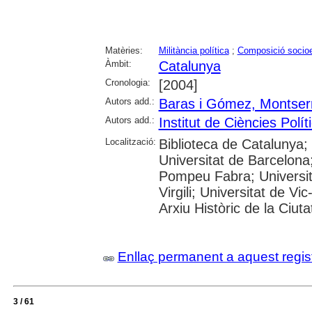
Matèries:
Militància política
;
Composició socio
Àmbit:
Catalunya
Cronologia:
[2004]
Autors add.:
Baras i Gómez, Montser
Autors add.:
Institut de Ciències Polít
Localització:
Biblioteca de Catalunya;
Universitat de Barcelona;
Pompeu Fabra; Universita
Virgili; Universitat de Vi
Arxiu Històric de la Ciut
Enllaç permanent a aquest regis
3 / 61