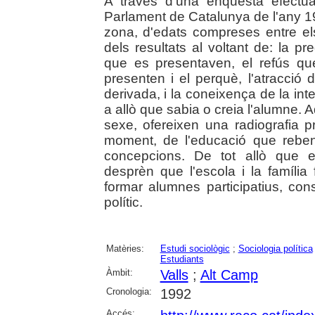
A través d'una enquesta efectu
Parlament de Catalunya de l'any 19
zona, d'edats compreses entre els
dels resultats al voltant de: la pr
que es presentaven, el refús que
presenten i el perquè, l'atracció 
derivada, i la coneixença de la int
a allò que sabia o creia l'alumne. A
sexe, ofereixen una radiografia pr
moment, de l'educació que reben
concepcions. De tot allò que ex
desprèn que l'escola i la família
formar alumnes participatius, co
polític.
Matèries:
Estudi sociològic
;
Sociologia política
Estudiants
Àmbit:
Valls
;
Alt Camp
Cronologia:
1992
Accés: