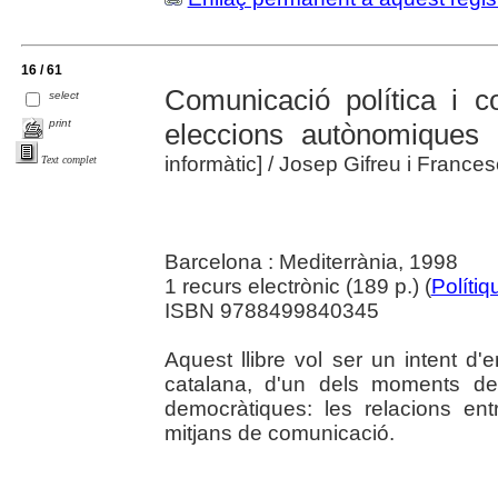
16 / 61
Comunicació política i c
select
print
eleccions autònomiques
informàtic]
/ Josep Gifreu i Frances
Text complet
Barcelona : Mediterrània, 1998
1 recurs electrònic (189 p.) (
Polítiq
ISBN 9788499840345
Aquest llibre vol ser un intent d'en
catalana, d'un dels moments de
democràtiques: les relacions ent
mitjans de comunicació.