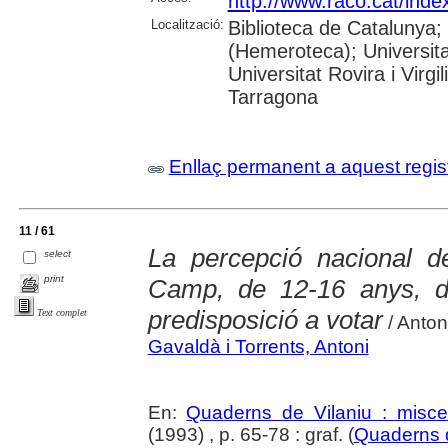
http://www.raco.cat/ind
Localització:
Biblioteca de Catalunya;
(Hemeroteca); Universita
Universitat Rovira i Virg
Tarragona
Enllaç permanent a aquest regis
11 / 61
La percepció nacional de
select
print
Camp, de 12-16 anys, da
predisposició a votar
Text complet
/ Anton
Gavaldà i Torrents, Antoni
En:
Quaderns de Vilaniu : miscel
(1993) , p. 65-78 : graf. (
Quaderns d