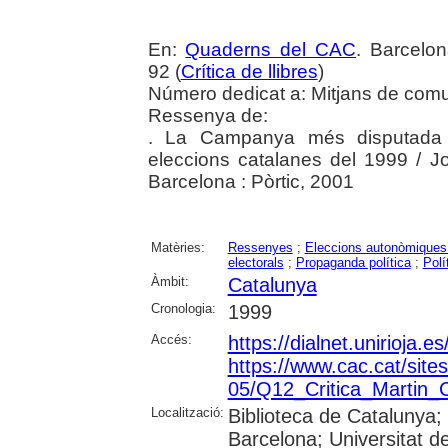
En:
Quaderns del CAC
. Barcelon
92 (
Crítica de llibres
)
Número dedicat a: Mitjans de comun
Ressenya de:
. La Campanya més disputada : 
eleccions catalanes del 1999 / Jo
Barcelona : Pòrtic, 2001
Matèries:
Ressenyes
;
Eleccions autonòmiques
electorals
;
Propaganda política
;
Polí
Àmbit:
Catalunya
Cronologia:
1999
Accés:
https://dialnet.unirioja.
https://www.cac.cat/sites
05/Q12_Critica_Martin_
Localització:
Biblioteca de Catalunya; 
Barcelona; Universitat de 