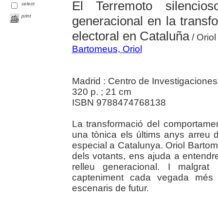
El Terremoto silencios
select
print
generacional en la trans
electoral en Cataluña
/ Orio
Bartomeus, Oriol
Madrid : Centro de Investigaciones
320 p. ; 21 cm
ISBN 9788474768138
La transformació del comportament
una tònica els últims anys arreu
especial a Catalunya. Oriol Barto
dels votants, ens ajuda a entendr
relleu generacional. I malgrat
capteniment cada vegada més vo
escenaris de futur.