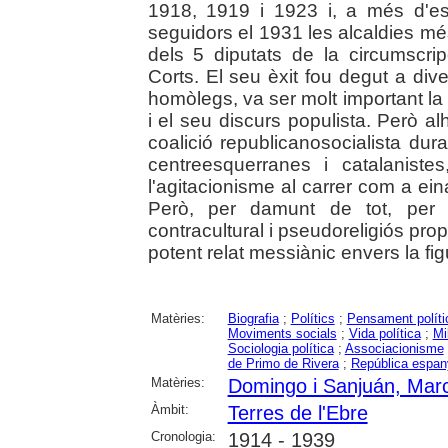
1918, 1919 i 1923 i, a més d'es
seguidors el 1931 les alcaldies més
dels 5 diputats de la circumscri
Corts. El seu èxit fou degut a di
homòlegs, va ser molt important la 
i el seu discurs populista. Però al
coalició republicanosocialista dur
centreesquerranes i catalaniste
l'agitacionisme al carrer com a ein
Però, per damunt de tot, per l'u
contracultural i pseudoreligiós prop
potent relat messiànic envers la figu
Matèries:
Biografia
;
Polítics
;
Pensament políti
Moviments socials
;
Vida política
;
Mi
Sociologia política
;
Associacionisme
de Primo de Rivera
;
República espany
Matèries:
Domingo i Sanjuán, Marce
Àmbit:
Terres de l'Ebre
Cronologia:
1914 - 1939