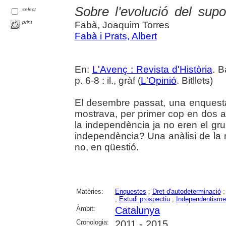
Sobre l'evolució del sup
select
print
Fabà, Joaquim Torres
Fabà i Prats, Albert
En:
L'Avenç : Revista d'Història
. B
p. 6-8 : il., gràf (
L'Opinió
. Bitllets)
El desembre passat, una enquesta
mostrava, per primer cop en dos a
la independència ja no eren el grup
independència? Una anàlisi de la
no, en qüestió.
Matèries:
Enquestes
;
Dret d'autodeterminació
;
Estudi prospectiu
;
Independentisme
Àmbit:
Catalunya
Cronologia:
2011 - 2015