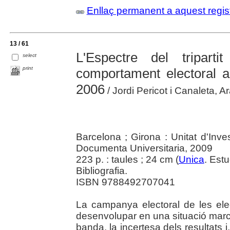
Enllaç permanent a aquest regis
13 / 61
L'Espectre del triparti
select
print
comportament electoral a
2006
/ Jordi Pericot i Canaleta, 
Barcelona ; Girona : Unitat d'Inv
Documenta Universitaria, 2009
223 p. : taules ; 24 cm (
Unica
. Estu
Bibliografia.
ISBN 9788492707041
La campanya electoral de les el
desenvolupar en una situació marc
banda, la incertesa dels resultats i