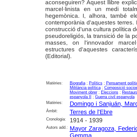
aconseguiren? Aquest llibre expli
marcel·linista en un medi tota
hegemònica. I, alhora, també el
contemporània d'aquestes terres. 
construcció d'una cultura política d
pseudoreligiós, la transició de la p
masses, on l'innovador marcel
estructures d'aquestes caracter
(Editorial).
Matèries:
Biografia
;
Polítics
;
Pensament políti
Militància política
;
Composició socio
Moviment obrer
;
Eleccions
;
Restaur
espanyola II
;
Guerra civil espanyola
Matèries:
Domingo i Sanjuán, Marce
Àmbit:
Terres de l'Ebre
Cronologia:
1914 - 1939
Autors add.:
Mayor Zaragoza, Federi
Gemma