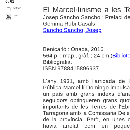
6 / 61
El Marcel·linisme a les T
select
print
Josep Sancho Sancho ; Prefaci de
Gemma Rubí Casals
Sancho Sancho, Josep
Benicarló : Onada, 2016
564 p. : map., gràf. ; 24 cm (
Bibliot
Bibliografia.
ISBN 9788415896937
L'any 1931, amb l'arribada de la
Pública Marcel·lí Domingo impulsà
un país amb grans índexs d'ana
seguidors obtingueren grans qu
importants de les Terres de l'Eb
Tarragona amb la Comissaria Delega
de la província. Però, en unes 
havia arrelat com en poque