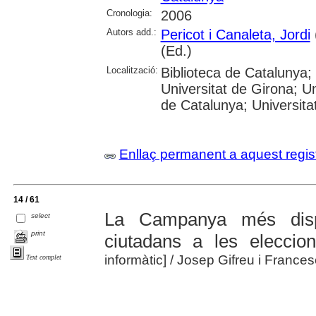
Cronologia:
2006
Autors add.:
Pericot i Canaleta, Jordi
(Ed.)
Localització:
Biblioteca de Catalunya;
Universitat de Girona; Un
de Catalunya; Universit
Enllaç permanent a aquest regis
14 / 61
La Campanya més dispu
select
print
ciutadans a les eleccio
informàtic]
/ Josep Gifreu i Frances
Text complet