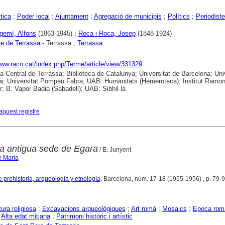
tica
;
Poder local
;
Ajuntament
;
Agregació de municipis
;
Polítics
;
Periodist
rgemí, Alfons
(1863-1945) ;
Roca i Roca, Josep
(1848-1924)
e de Terrassa
- Terrassa ;
Terrassa
www.raco.cat/index.php/Terme/article/view/331329
ca Central de Terrassa; Biblioteca de Catalunya; Universitat de Barcelona; Uni
a; Universitat Pompeu Fabra; UAB: Humanitats (Hemeroteca); Institut Ramo
; B. Vapor Badia (Sabadell); UAB: Sibhil·la
aquest registre
la antigua sede de Egara
/ E. Junyent
é María
e prehistoria, arqueología y etnología
. Barcelona, núm. 17-18 (1955-1956) , p. 79-96 
ura religiosa
;
Excavacions arqueològiques
;
Art romà
;
Mosaics
;
Epoca rom
;
Alta edat mitjana
;
Patrimoni històric i artístic