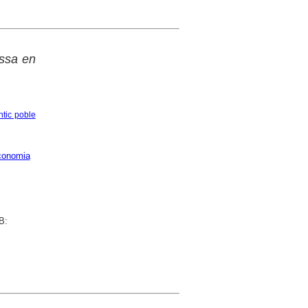
assa en
ntic poble
conomia
B: