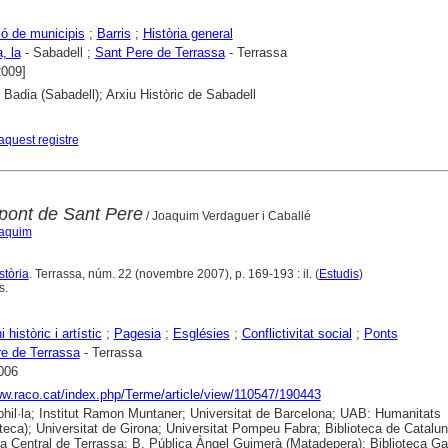
ó de municipis
;
Barris
;
Història general
, la
- Sabadell ;
Sant Pere de Terrassa
- Terrassa
2009]
 Badia (Sabadell); Arxiu Històric de Sabadell
aquest registre
 pont de Sant Pere
/ Joaquim Verdaguer i Caballé
oaquim
stòria
. Terrassa, núm. 22 (novembre 2007), p. 169-193 : il. (
Estudis
)
s.
 històric i artístic
;
Pagesia
;
Esglésies
;
Conflictivitat social
;
Ponts
e de Terrassa
- Terrassa
006
ww.raco.cat/index.php/Terme/article/view/110547/190443
hil·la; Institut Ramon Muntaner; Universitat de Barcelona; UAB: Humanitats
eca); Universitat de Girona; Universitat Pompeu Fabra; Biblioteca de Catalun
ca Central de Terrassa; B. Pública Àngel Guimerà (Matadepera); Biblioteca Ga