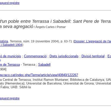
aquest registre
d'un poble entre Terrassa i Sabadell: Sant Pere de Terr
la seva agregació
/ Àngels Carles i Pomar
istòria
. Terrassa, núm. 19 (novembre 2004), p. 63-71 (
Dossier: L'agregació de l'a
 i Sabadell 1904
)
ó de municipis
;
Commemoració
;
Drets jurisdiccionals
;
Divisió territorial
;
E
a
e de Terrassa
- Terrassa ;
Sabadell
1904]
ww.raco.cat/index.php/Terme/article/view/40840/122267
ca Central de Terrassa; Institut Ramon Muntaner; Biblioteca de Catalunya; UA
ts (Hemeroteca); Universitat de Barcelona; Universitat de Girona; Universitat
abra; UAB: Sibhil·la
aquest registre