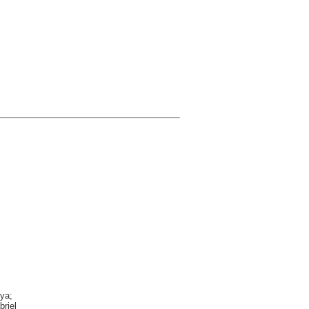
ya;
briel