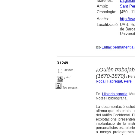
Matèries:
Esglésie
Àmbit:
Sant Per
Cronologia:
[450 - 11
Accés:
http://w
Localització:
UAB: Hum
de Barce
Universit
Enllaç permanent a 
3 / 249
¿Quién trabajaba
select
(1670-1870)
/ Per
print
Roca i Fabregat, Pere
Text complet
En:
Historia agraria
. Mur
Notes i blbliografia.
La documentació estudi
afirmar que els criats 
del Vallès Occidental. El
explotacions presente
implantació de la inst
personalistes establert
o menys proletaritzats