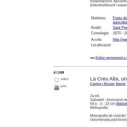
d'explotacions típicam
(industrialització i expa
Matèries:
Fonts d
agrícole
Àmbit:
Sant Per
Cronologia:
1670 - 1
Accés:
http://w
Localització:
Enllaç permanent a 
4 / 249
La Creu Alta, un
select
Camps i Bósser, Manel
print
2a ed.
Sabadell : Associació d
59 p. : il. ; 23 cm (
Biblio
Bibliografia.
Monografia de caràcter h
l'anomenada part forana 