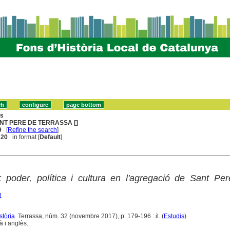
ns
NT PERE DE TERRASSA []
9
[
Refine the search
]
. 20
in format [
Default
]
 poder, política i cultura en l'agregació de Sant Per
n
stòria
. Terrassa, núm. 32 (novembre 2017), p. 179-196 : il. (
Estudis
)
 i anglès.