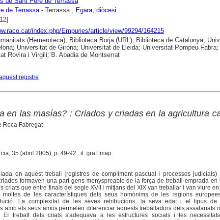
s de Sant Pere de Terrassa
e de Terrassa
- Terrassa ;
Egara, diòcesi
12]
ww.raco.cat/index.php/Empuries/article/view/99294/164215
anitats (Hemeroteca); Biblioteca Borja (URL); Biblioteca de Catalunya; Unive
lona; Universitat de Girona; Universitat de Lleida; Universitat Pompeu Fabra;
at Rovira i Virgili; B. Abadia de Montserrat
aquest registre
 en las masías? : Criados y criadas en la agricultura c
e Roca Fabregat
cia, 35 (abril 2005), p. 49-92 : il. graf. map.
ada en aquest treball (registres de compliment pascual i processos judicials)
i criades formaven una part gens menyspreable de la força de treball emprada en
s criats que entre finals del segle XVII i mitjans del XIX van treballar i van viure e
n moltes de les característiques dels seus homònims de les regions europe
itució. La complexitat de les seves retribucions, la seva edat i el tipus de 
es amb els seus amos permeten diferenciar aquests treballadors dels assalariats 
. El treball dels criats s'adequava a les estructures socials i les necessitat