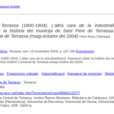
aquest registre
errassa (1800-1904). L'altra cara de la industrialit
e la història del municipi de Sant Pere de Terrassa.
al de Terrassa (maig-octubre del 2004)
/ Pere Roca i Fabregat
stòria
. Terrassa, núm. 19 (novembre 2004), p. 187-189 (
Exposicions
)
(1800-1904). L'altra cara de la industrialització. Exposició sobre la història del m
Arxiu Històric Comarcal de Terrassa (maig-octubre del 2004)
yes
;
Exposicions culturals
;
Industrialització
;
Agregació de municipis
;
Històr
e de Terrassa
- Terrassa
904
ww.raco.cat/index.php/Terme/article/view/96844/122277
ca Central de Terrassa; Institut Ramon Muntaner; Biblioteca de Catalunya; UA
ts (Hemeroteca); Universitat de Barcelona; Universitat de Girona; Universitat
abra; UAB: Sibhil·la