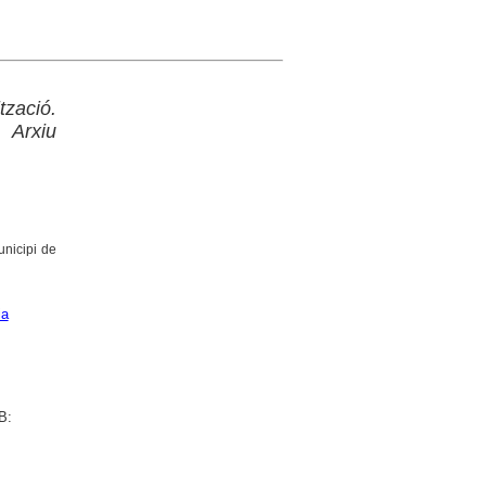
zació.
 Arxiu
unicipi de
ia
B: