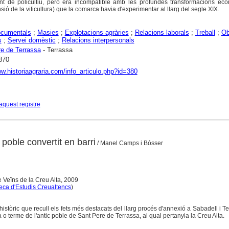
ent de policultiu, però era incompatible amb les profundes transformacions ec
nsió de la viticultura) que la comarca havia d'experimentar al llarg del segle XIX.
ocumentals
;
Masies
;
Explotacions agràries
;
Relacions laborals
;
Treball
;
Ob
s
;
Servei domèstic
;
Relacions interpersonals
e de Terrassa
- Terrassa
870
ww.historiaagraria.com/info_articulo.php?id=380
aquest registre
 poble convertit en barri
/ Manel Camps i Bósser
e Veïns de la Creu Alta, 2009
teca d'Estudis Creualtencs
)
istòric que recull els fets més destacats del llarg procés d'annexió a Sabadell i T
o terme de l'antic poble de Sant Pere de Terrassa, al qual pertanyia la Creu Alta.