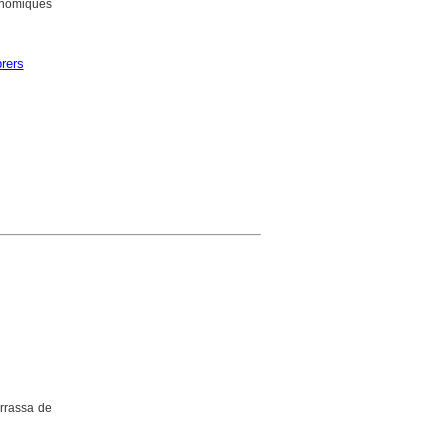
onòmiques
rers
errassa de