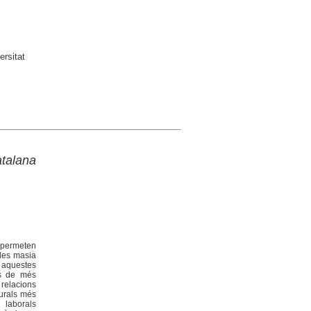
rsitat
atalana
 permeten
 les masia
n aquestes
es de més
relacions
rurals més
s laborals