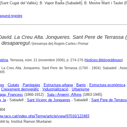
 (Sant Cugat del Vallès); B. Vapor Badia (Sabadell); B. Mestre Martí i Tauler (
aquest registre
David. La Creu Alta. Jonqueres. Sant Pere de Terrassa 
e desaparegut
/ [ressenya de] Àngels Carles i Pomar
stòria
. Terrassa, núm. 21 (novembre 2006), p. 274-276 (
Notícies Bibliogràfiques
)
. La Creu Alta. Jonqueres. Sant Pere de Terrassa (1700 - 1904). Sabadell : Ass
2005
yes
;
Ciutats
;
Parròquies
;
Estructura urbana
;
Barris
;
Estructura econòmica
;
Creixement demogràfic
;
Industrialització
;
Urbanisme
uaga, Francesc
(1866-1912) ;
Sala i Argemí, Alfons
(1863-1945)
, la
- Sabadell ;
Sant Vicenç de Jonqueres
- Sabadell ;
Sant Pere de Terrass
904
ww.raco.cat/index.php/Terme/article/view/97016/122483
hil·la; Institut Ramon Muntaner