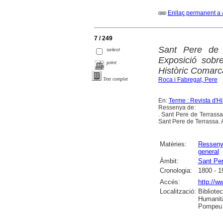
Enllaç permanent a 
7 / 249
Sant Pere de T
select
Exposició sobr
print
Històric Comarc
Roca i Fabregat, Pere
Text complet
En:
Terme : Revista d'Hi
Ressenya de:
. Sant Pere de Terrassa 
Sant Pere de Terrassa. 
Matèries:
Ressen
general
Àmbit:
Sant Per
Cronologia:
1800 - 1
Accés:
http://w
Localització:
Bibliote
Humanita
Pompeu F