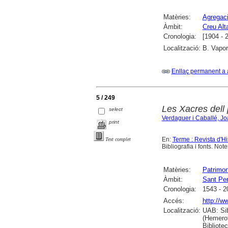
Matèries:
Agregaci
Àmbit:
Creu Alta
Cronologia:
[1904 - 
Localització:
B. Vapor
Enllaç permanent a 
5 / 249
Les Xacres dell
select
Verdaguer i Caballé, J
print
En:
Terme : Revista d'Hi
Text complet
Bibliografia i fonts. Note
Matèries:
Patrimoni
Àmbit:
Sant Per
Cronologia:
1543 - 2
Accés:
http://w
Localització:
UAB: Sib
(Hemerot
Bibliote