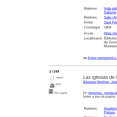
Matèries:
Vida polí
Salisme
Matèries:
Sala i A
Àmbit:
Sant Per
Cronologia:
1904
Accés:
https://
Localització:
Bibliote
de Giron
Muntaner
Enllaç permanent a 
2 / 249
Las Iglesias de 
select
Blázquez Martínez, Jos
print
En:
Ampurias : revista d
Text complet
Notes a peu de pàgina.
Matèries:
Arquitect
Pintura