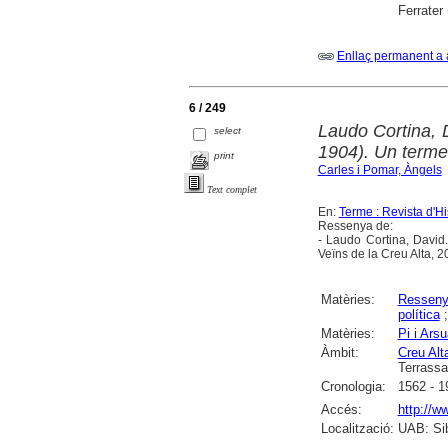
Ferrater
Enllaç permanent a 
6 / 249
Laudo Cortina, 
select
1904). Un term
print
Carles i Pomar, Àngels
Text complet
En:
Terme : Revista d'Hi
Ressenya de:
- Laudo Cortina, David
Veïns de la Creu Alta, 
Matèries:
Ressen
política
Matèries:
Pi i Ars
Àmbit:
Creu Alta
Terrassa
Cronologia:
1562 - 1
Accés:
http://w
Localització:
UAB: Sib