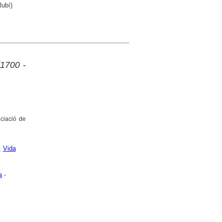
Rubí)
(1700 -
ociació de
;
Vida
a
-