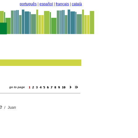
português
|
español
|
français
|
català
go to page
e
/ Juan