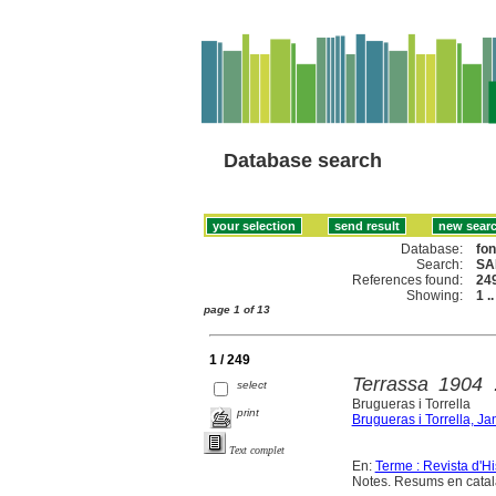
Database search
Database:
fo
Search:
SA
References found:
24
Showing:
1 .
page 1 of 13
1 / 249
Terrassa 1904 :
select
Brugueras i Torrella
print
Brugueras i Torrella, Ja
Text complet
En:
Terme : Revista d'Hi
Notes. Resums en català