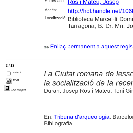
Autors add.:
Ros i Mateu, Josep
Accés:
http://hdl.handle.net/10
Localització:
Biblioteca Marcel·lí Dom
Tarragona; B. Dr. Mn. J
Enllaç permanent a aquest regis
2 / 13
La Ciutat romana de Iess
select
print
la socialització de la rec
Duran, Josep Ros i Mateu, Toni Gi
Text complet
En:
Tribuna d'arqueologia
. Barcelo
Bibliografia.