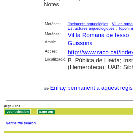
Notes.
Matèries:
Jaciments arqueològics
;
Vil·les rom
Estructures arqueològiques
;
Toponím
Matèries:
Vil·la Romana de Iesso
Àmbit:
Guissona
Accés:
http://www.raco.cat/inde
Localització:
B. Pública de Lleida; I
(Hemeroteca); UAB: Sibhi
Enllaç permanent a aquest regis
page 1 of 1
Refine the search