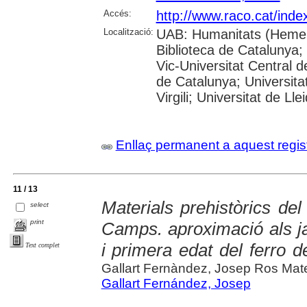
Accés:
http://www.raco.cat/inde
Localització:
UAB: Humanitats (Hemer
Biblioteca de Catalunya; 
Vic-Universitat Central d
de Catalunya; Universita
Virgili; Universitat de Lle
Enllaç permanent a aquest regis
11 / 13
Materials prehistòrics d
select
print
Camps. aproximació als ja
i primera edat del ferro 
Text complet
Gallart Fernàndez, Josep Ros Mat
Gallart Fernández, Josep