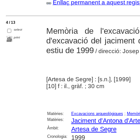
Enllaç permanent a aquest regis
4 / 13
Memòria de l'excavaci
select
print
d'excavació del jaciment 
estiu de 1999
/ direcció: Jose
[Artesa de Segre] : [s.n.], [1999]
[10] f : il., gràf. ; 30 cm
Matèries:
Excavacions arqueològiques
;
Memòria
Matèries:
Jaciment d'Antona d'Art
Àmbit:
Artesa de Segre
Cronologia:
1999