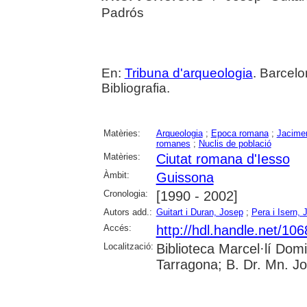
Padrós
En:
Tribuna d'arqueologia
. Barcelo
Bibliografia.
Matèries:
Arqueologia
;
Epoca romana
;
Jacimen
romanes
;
Nuclis de població
Matèries:
Ciutat romana d'Iesso
Àmbit:
Guissona
Cronologia:
[1990 - 2002]
Autors add.:
Guitart i Duran, Josep
;
Pera i Isern,
Accés:
http://hdl.handle.net/10
Localització:
Biblioteca Marcel·lí Dom
Tarragona; B. Dr. Mn. J