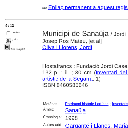
Enllaç permanent a aquest regis
9 / 13
Municipi de Sanaüja
select
/ Jordi
print
Josep Ros Mateu, [et al]
Oliva i Llorens, Jordi
Text complet
Hostafrancs : Fundació Jordi Cases
132 p. : il. ; 30 cm (
Inventari del
artístic de la Segarra
, 1)
ISBN 8460585646
Matèries:
Patrimoni històric i artístic
;
Inventari
Àmbit:
Sanaüja
Cronologia:
1998
Autors add.:
Garganté i Llanes, Maria