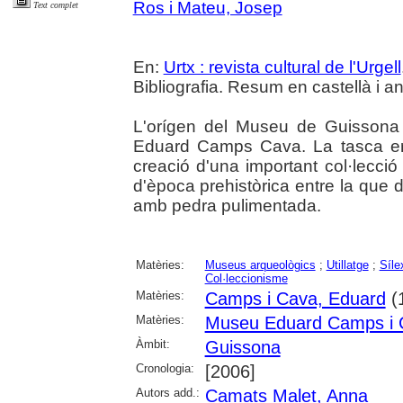
Ros i Mateu, Josep
Text complet
En:
Urtx : revista cultural de l'Urgell
Bibliografia. Resum en castellà i an
L'orígen del Museu de Guissona 
Eduard Camps Cava. La tasca er
creació d'una important col·lecci
d'època prehistòrica entre la que d
amb pedra pulimentada.
Matèries:
Museus arqueològics
;
Utillatge
;
Síle
Col·leccionisme
Matèries:
Camps i Cava, Eduard
(
Matèries:
Museu Eduard Camps i 
Àmbit:
Guissona
Cronologia:
[2006]
Autors add.:
Camats Malet, Anna