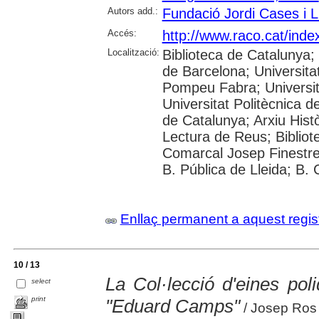
Autors add.:
Fundació Jordi Cases i L
Accés:
http://www.raco.cat/ind
Localització:
Biblioteca de Catalunya;
de Barcelona; Universitat
Pompeu Fabra; Universitat
Universitat Politècnica d
de Catalunya; Arxiu Hist
Lectura de Reus; Bibliote
Comarcal Josep Finestre
B. Pública de Lleida; B.
Enllaç permanent a aquest regis
10 / 13
La Col·lecció d'eines po
select
print
"Eduard Camps"
/ Josep Ros