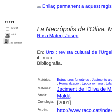
Enllaç permanent a aquest regis
12 / 13
La Necròpolis de l'Oliva. 
select
print
Ros i Mateu, Josep
Text complet
En:
Urtx : revista cultural de l'Urgel
il., map.
Bibliografia.
Matèries:
Estructures funeràries
;
Jaciments ar
;
Romanització
;
Epoca romana
;
Edat
Matèries:
Jaciment de l'Oliva de M
Àmbit:
Maldà
Cronologia:
[2001]
Accés:
http://www.raco.cat/inde