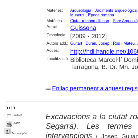
Matèries:
Arqueologia
;
Jaciments arqueològics
Museus
;
Epoca romana
Matèries:
Ciutat romana d'Iesso
;
Parc Arqueolò
Àmbit:
Guissona
Cronologia:
[2009 - 2012]
Autors add.:
Guitart i Duran, Josep
;
Ros i Mateu,
Accés:
http://hdl.handle.net/10
Localització:
Biblioteca Marcel·lí Dom
Tarragona; B. Dr. Mn. J
Enllaç permanent a aquest regis
3 / 13
Excavacions a la ciutat r
select
print
Segarra). Les termes 
intervencions
Text complet
/ Josep Guitar