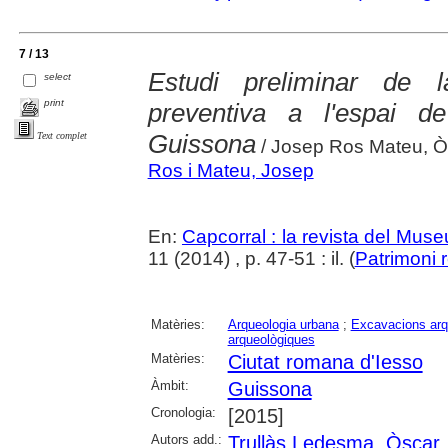
7 / 13
Estudi preliminar de l
select
print
preventiva a l'espai d
Guissona
Text complet
/ Josep Ros Mateu, Ò
Ros i Mateu, Josep
En:
Capcorral : la revista del Mu
11 (2014) , p. 47-51 : il. (
Patrimoni 
Matèries:
Arqueologia urbana
;
Excavacions arq
arqueològiques
Matèries:
Ciutat romana d'Iesso
Àmbit:
Guissona
Cronologia:
[2015]
Autors add.:
Trullàs Ledesma, Òscar