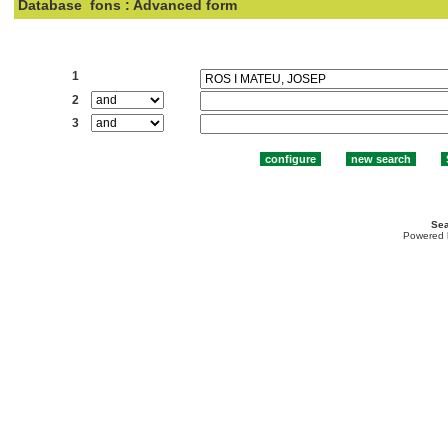
Database
fons : Advanced form
Search:
1
2
3
Sea
Powered