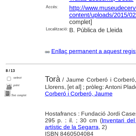
Accés:
http://www.museudecerv
content/uploads/2015/02
complet]
Localització:
B. Pública de Lleida
Enllaç permanent a aquest regis
8 / 13
Torà
select
/ Jaume Corberó i Corberó, 
print
Llorens, [et al] ; pròleg: Antoni Plad
Corberó i Corberó, Jaume
Text complet
Hostafrancs : Fundació Jordi Cases
295 p. : il. ; 30 cm (
Inventari del
artístic de la Segarra
, 2)
ISBN 8460504084