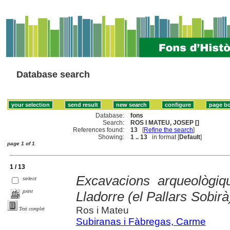
Database search
Database:
fons
Search:
ROS I MATEU, JOSEP []
References found:
13
[
Refine the search
]
Showing:
1 .. 13
in format [
Default
]
page 1 of 1
1 / 13
Excavacions arqueològiq
select
print
Lladorre (el Pallars Sobirà
Ros i Mateu
Text complet
Subiranas i Fàbregas, Carme