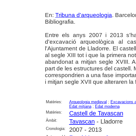
En:
Tribuna d'arqueologia
. Barcelo
Bibliografia.
Entre els anys 2007 i 2013 s'h
d'excavació arqueològica al ca
l'Ajuntament de Lladorre. El castel
al segle XIII tot i que la primera n
abandonat a mitjan segle XVIII. A
part de les estructures del castell
correspondrien a una fase importan
i mitjan segle XVII que alteraren la
Matèries:
Arqueologia medieval
;
Excavacions a
Edat mitjana
;
Edat moderna
Matèries:
Castell de Tavascan
Àmbit:
Tavascan
- Lladorre
Cronologia:
2007 - 2013