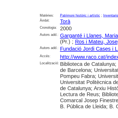
Matèries:
Patrimoni històric i artístic
;
Inventari
Àmbit:
Torà
Cronologia:
2000
Autors add.:
Garganté i Llanes, Maria
(Pr.) ;
Ros i Mateu, Jose
Autors add.:
Fundació Jordi Cases i L
Accés:
http://www.raco.cat/ind
Localització:
Biblioteca de Catalunya;
de Barcelona; Universitat
Pompeu Fabra; Universitat
Universitat Politècnica d
de Catalunya; Arxiu Hist
Lectura de Reus; Bibliote
Comarcal Josep Finestre
B. Pública de Lleida; B.