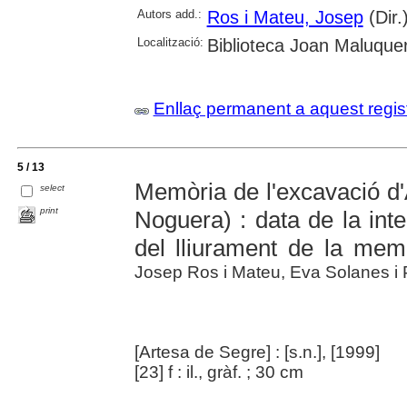
Autors add.:
Ros i Mateu, Josep
(Dir.
Localització:
Biblioteca Joan Maluquer
Enllaç permanent a aquest regis
5 / 13
Memòria de l'excavació d'
select
print
Noguera) : data de la int
del lliurament de la me
Josep Ros i Mateu, Eva Solanes i 
[Artesa de Segre] : [s.n.], [1999]
[23] f : il., gràf. ; 30 cm