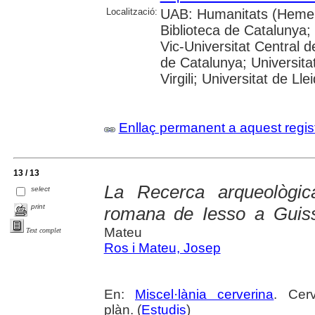
Localització:
UAB: Humanitats (Hemer
Biblioteca de Catalunya; 
Vic-Universitat Central d
de Catalunya; Universita
Virgili; Universitat de Lle
Enllaç permanent a aquest regis
13 / 13
La Recerca arqueològic
select
print
romana de Iesso a Guiss
Mateu
Text complet
Ros i Mateu, Josep
En:
Miscel·lània cerverina
. Cer
plàn. (
Estudis
)