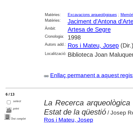
Matèries:
Excavacions arqueològiques
;
Memòria
Matèries:
Jaciment d'Antona d'Art
Àmbit:
Artesa de Segre
Cronologia:
1998
Autors add.:
Ros i Mateu, Josep
(Dir.
Localització:
Biblioteca Joan Maluquer
Enllaç permanent a aquest regis
6 / 13
La Recerca arqueològica 
select
print
Estat de la qüestió
/ Josep R
Ros i Mateu, Josep
Text complet