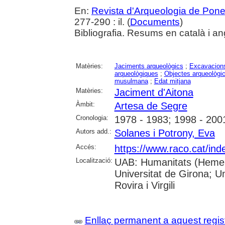
En:
Revista d'Arqueologia de Pone
277-290 : il. (
Documents
)
Bibliografia. Resums en català i an
Matèries:
Jaciments arqueològics
;
Excavacions
arqueològiques
;
Objectes arqueològi
musulmana
;
Edat mitjana
Matèries:
Jaciment d'Aitona
Àmbit:
Artesa de Segre
Cronologia:
1978 - 1983; 1998 - 200
Autors add.:
Solanes i Potrony, Eva
Accés:
https://www.raco.cat/ind
Localització:
UAB: Humanitats (Hemero
Universitat de Girona; U
Rovira i Virgili
Enllaç permanent a aquest regis