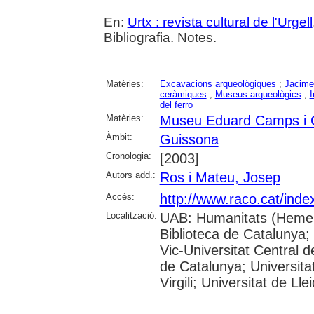
En:
Urtx : revista cultural de l'Urgell
Bibliografia. Notes.
Matèries:
Excavacions arqueològiques
;
Jacime
ceràmiques
;
Museus arqueològics
;
I
del ferro
Matèries:
Museu Eduard Camps i 
Àmbit:
Guissona
Cronologia:
[2003]
Autors add.:
Ros i Mateu, Josep
Accés:
http://www.raco.cat/inde
Localització:
UAB: Humanitats (Hemer
Biblioteca de Catalunya; 
Vic-Universitat Central d
de Catalunya; Universita
Virgili; Universitat de Lle