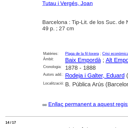
Tutau i Vergés, Joan
Barcelona : Tip-Lit. de los Suc. de
49 p. ; 27 cm
Matèries:
Plaga de la fil·loxera
;
Crisi econòmic
Àmbit:
Baix Empordà
;
Alt Emp
Cronologia:
1878 - 1888
Autors add.:
Rodeja i Galter, Eduard
(
Localització:
B. Pública Arús (Barcelo
Enllaç permanent a aquest regis
14 / 17