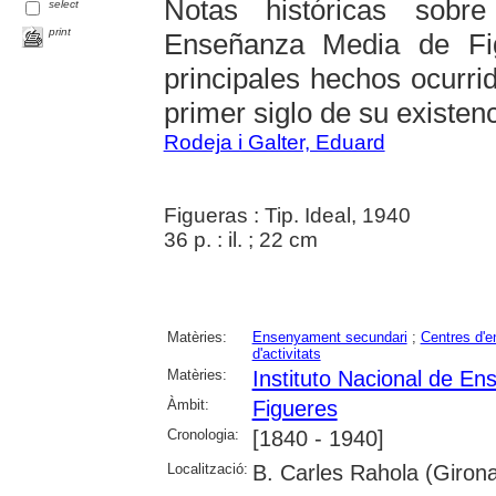
Notas históricas sobre
select
print
Enseñanza Media de Fi
principales hechos ocurrid
primer siglo de su existenci
Rodeja i Galter, Eduard
Figueras : Tip. Ideal, 1940
36 p. : il. ; 22 cm
Matèries:
Ensenyament secundari
;
Centres d'
d'activitats
Matèries:
Instituto Nacional de E
Àmbit:
Figueres
Cronologia:
[1840 - 1940]
Localització:
B. Carles Rahola (Giron