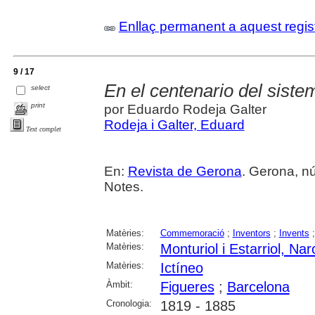
Enllaç permanent a aquest regis
9 / 17
En el centenario del sist
select
print
por Eduardo Rodeja Galter
Rodeja i Galter, Eduard
Text complet
En:
Revista de Gerona
. Gerona, núm
Notes.
Matèries:
Commemoració
;
Inventors
;
Invents
Matèries:
Monturiol i Estarriol, Nar
Matèries:
Ictíneo
Àmbit:
Figueres
;
Barcelona
Cronologia:
1819 - 1885