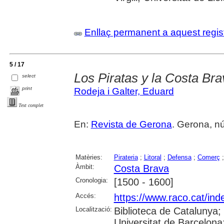
Enllaç permanent a aquest regis
5 / 17
Los Piratas y la Costa Bra
select
print
Rodeja i Galter, Eduard
Text complet
En:
Revista de Gerona
. Gerona, núm
Matèries:
Pirateria
;
Litoral
;
Defensa
;
Comerç
Àmbit:
Costa Brava
Cronologia:
[1500 - 1600]
Accés:
https://www.raco.cat/ind
Localització:
Biblioteca de Catalunya;
Universitat de Barcelona;