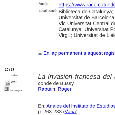
Accés:
https://www.raco.cat/ind
Localització:
Biblioteca de Catalunya;
Universitat de Barcelona;
Vic-Universitat Central d
Catalunya; Universitat P
Virgili; Universitat de Lle
Enllaç permanent a aquest regis
10 / 17
La Invasión francesa del
select
print
conde de Bussy
Rabutin, Roger
Text complet
En:
Anales del Instituto de Estud
p. 263-283 (
Varia
)