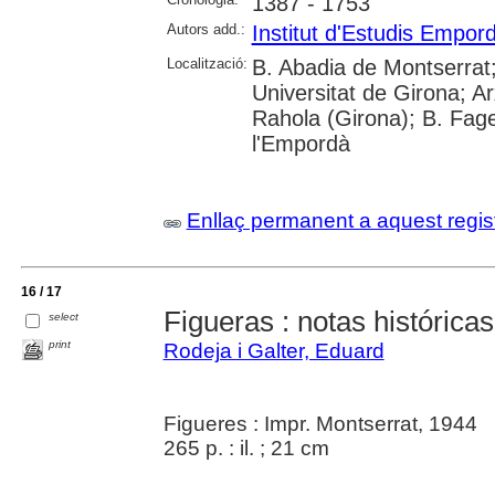
1387 - 1753
Autors add.:
Institut d'Estudis Empo
Localització:
B. Abadia de Montserrat;
Universitat de Girona; A
Rahola (Girona); B. Fag
l'Empordà
Enllaç permanent a aquest regis
16 / 17
Figueras : notas histórica
select
print
Rodeja i Galter, Eduard
Figueres : Impr. Montserrat, 1944
265 p. : il. ; 21 cm