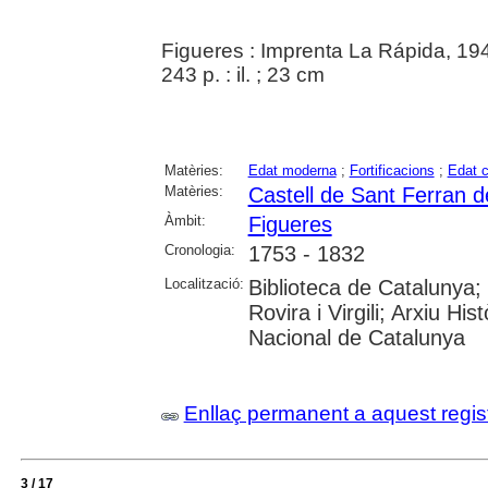
Figueres : Imprenta La Rápida, 19
243 p. : il. ; 23 cm
Matèries:
Edat moderna
;
Fortificacions
;
Edat 
Matèries:
Castell de Sant Ferran d
Àmbit:
Figueres
Cronologia:
1753 - 1832
Localització:
Biblioteca de Catalunya; 
Rovira i Virgili; Arxiu Hi
Nacional de Catalunya
Enllaç permanent a aquest regis
3 / 17