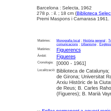
Barcelona : Selecta, 1962
278 p. : il. ; 18 cm (
Biblioteca Selec
Premi Maspons i Camarasa 1961.
Matèries:
Monografia local
;
Història general
;
T
comunicacions
;
Urbanisme
;
Esglési
Matèries:
Figuerencs
Àmbit:
Figueres
Cronologia:
[0000 - 1961]
Localització:
Biblioteca de Catalunya;
de Girona; Universitat Ram
Arxiu Històric de la Ciut
de Reus; B. Carles Raho
(Figueres); B. Marià Vay
Enllaç permanent a aquest regis