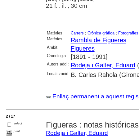
21 f. : il. ; 30 cm
Matèries:
Carrers
;
Crònica gràfica
;
Fotografies
Matèries:
Rambla de Figueres
Àmbit:
Figueres
Cronologia:
[1891 - 1991]
Autors add.:
Rodeja i Galter, Eduard
(
Localització:
B. Carles Rahola (Giron
Enllaç permanent a aquest regis
2 / 17
Figueras : notas histórica
select
print
Rodeja i Galter, Eduard