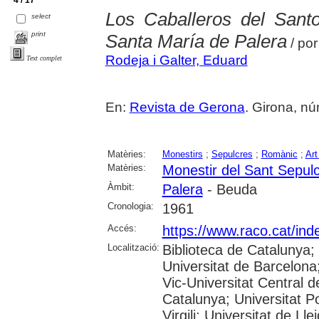
4 / 17
Los Caballeros del Sant
select
print
Santa María de Palera
/ po
Rodeja i Galter, Eduard
Text complet
En:
Revista de Gerona
. Girona, nú
Matèries:
Monestirs
;
Sepulcres
;
Romànic
;
Art
Matèries:
Monestir del Sant Sepul
Àmbit:
Palera
- Beuda
Cronologia:
1961
Accés:
https://www.raco.cat/ind
Localització:
Biblioteca de Catalunya;
Universitat de Barcelona;
Vic-Universitat Central d
Catalunya; Universitat P
Virgili; Universitat de Lle