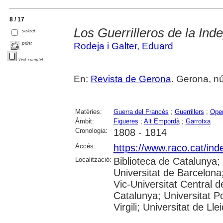
8 / 17
Los Guerrilleros de la In
select
print
Rodeja i Galter, Eduard
Text complet
En:
Revista de Gerona
. Gerona, núm
Matèries:
Guerra del Francès
;
Guerrillers
;
Oper
Àmbit:
Figueres
;
Alt Empordà
;
Garrotxa
Cronologia:
1808 - 1814
Accés:
https://www.raco.cat/ind
Localització:
Biblioteca de Catalunya;
Universitat de Barcelona;
Vic-Universitat Central d
Catalunya; Universitat P
Virgili; Universitat de Lle