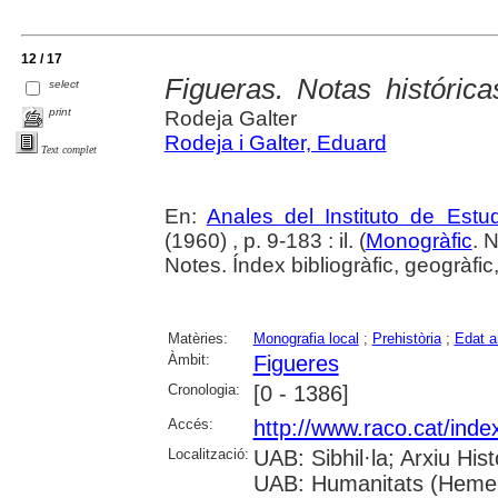
12 / 17
Figueras. Notas histórica
select
print
Rodeja Galter
Rodeja i Galter, Eduard
Text complet
En:
Anales del Instituto de Est
(1960) , p. 9-183 : il. (
Monogràfic
. 
Notes. Índex bibliogràfic, geogràfic
Matèries:
Monografia local
;
Prehistòria
;
Edat a
Àmbit:
Figueres
Cronologia:
[0 - 1386]
Accés:
http://www.raco.cat/ind
Localització:
UAB: Sibhil·la; Arxiu His
UAB: Humanitats (Hemero