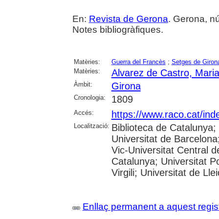
En:
Revista de Gerona
. Gerona, núm
Notes bibliogràfiques.
Matèries:
Guerra del Francès
;
Setges de Giron
Matèries:
Alvarez de Castro, Mari
Àmbit:
Girona
Cronologia:
1809
Accés:
https://www.raco.cat/ind
Localització:
Biblioteca de Catalunya;
Universitat de Barcelona;
Vic-Universitat Central d
Catalunya; Universitat P
Virgili; Universitat de Lle
Enllaç permanent a aquest regis