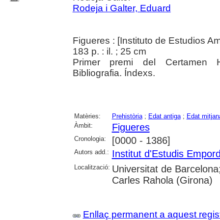
Rodeja i Galter, Eduard
Figueres : [Instituto de Estudios 
183 p. : il. ; 25 cm
Primer premi del Certamen His
Bibliografia. Índexs.
Matèries:
Prehistòria
;
Edat antiga
;
Edat mitjan
Àmbit:
Figueres
Cronologia:
[0000 - 1386]
Autors add.:
Institut d'Estudis Empo
Localització:
Universitat de Barcelona
Carles Rahola (Girona)
Enllaç permanent a aquest regis