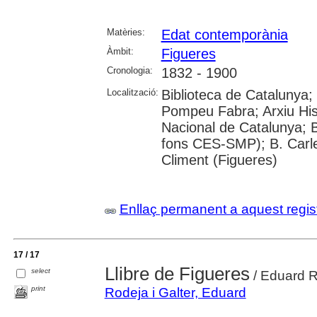
Matèries:
Edat contemporània
Àmbit:
Figueres
Cronologia:
1832 - 1900
Localització:
Biblioteca de Catalunya; 
Pompeu Fabra; Arxiu Hist
Nacional de Catalunya; B
fons CES-SMP); B. Carle
Climent (Figueres)
Enllaç permanent a aquest regis
17 / 17
Llibre de Figueres
select
/ Eduard 
print
Rodeja i Galter, Eduard