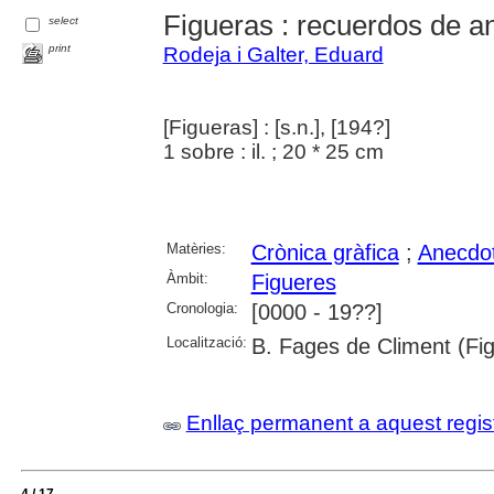
Figueras : recuerdos de a
select
print
Rodeja i Galter, Eduard
[Figueras] : [s.n.], [194?]
1 sobre : il. ; 20 * 25 cm
Matèries:
Crònica gràfica
;
Anecdot
Àmbit:
Figueres
Cronologia:
[0000 - 19??]
Localització:
B. Fages de Climent (Fi
Enllaç permanent a aquest regis