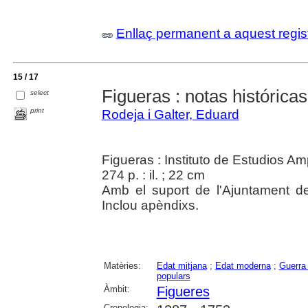
Enllaç permanent a aquest regis
15 / 17
Figueras : notas histórica
select
print
Rodeja i Galter, Eduard
Figueras : Instituto de Estudios 
274 p. : il. ; 22 cm
Amb el suport de l'Ajuntament de 
Inclou apèndixs.
Matèries:
Edat mitjana
;
Edat moderna
;
Guerra
populars
Àmbit:
Figueres
Cronologia: