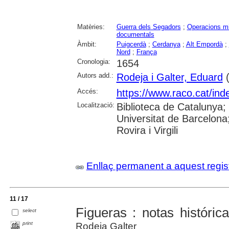
Matèries:
Guerra dels Segadors
;
Operacions mi
documentals
Àmbit:
Puigcerdà
;
Cerdanya
;
Alt Empordà
;
Nord
;
França
Cronologia:
1654
Autors add.:
Rodeja i Galter, Eduard
(
Accés:
https://www.raco.cat/ind
Localització:
Biblioteca de Catalunya;
Universitat de Barcelona;
Rovira i Virgili
Enllaç permanent a aquest regis
11 / 17
Figueras : notas históric
select
print
Rodeja Galter