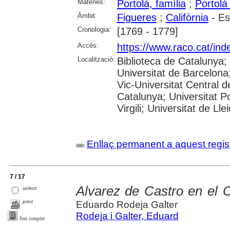
Matèries:
Portolá, família
;
Portolà
Àmbit:
Figueres
;
Califòrnia
- Es
Cronologia:
[1769 - 1779]
Accés:
https://www.raco.cat/ind
Localització:
Biblioteca de Catalunya;
Universitat de Barcelona;
Vic-Universitat Central d
Catalunya; Universitat P
Virgili; Universitat de Lle
Enllaç permanent a aquest regis
7 / 17
Alvarez de Castro en el 
select
print
Eduardo Rodeja Galter
Rodeja i Galter, Eduard
Text complet