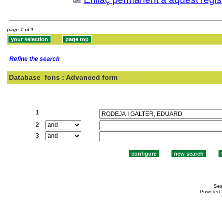
page 1 of 1
Refine the search
Database
fons : Advanced form
Search:
1
2
3
Sea
Powered