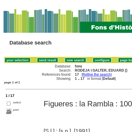
Database search
Database:
fons
Search:
RODEJA I GALTER, EDUARD []
References found:
17
[
Refine the search
]
Showing:
1 .. 17
in format [
Default
]
page 1 of 1
1 / 17
Figueres : la Rambla : 10
select
print
[S.l.] : [s.n.], [1991]