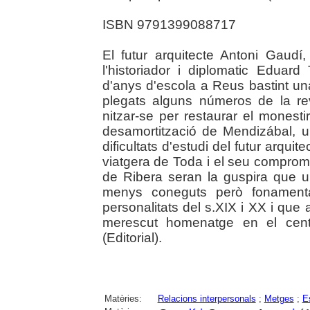
ISBN 9791399088717
El futur arquitecte Antoni Gaudí,
l'historiador i diplomatic Eduar
d'anys d'escola a Reus bastint un
plegats alguns números de la re
nitzar-se per restaurar el monesti
desamortització de Mendizábal, u
dificultats d'estudi del futur arquite
viatgera de Toda i el seu comprom
de Ribera seran la guspira que u
menys coneguts però fonamenta
personalitats del s.XIX i XX i que 
merescut homenatge en el cente
(Editorial).
Matèries:
Relacions interpersonals
;
Metges
;
E