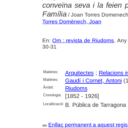
conveïna seva i la feien 
Família
/ Joan Torres Domenec
Torres Domènech, Joan
En:
Om : revista de Riudoms
. Any
30-31
Matèries:
Arquitectes
;
Relacions i
Matèries:
Gaudí i Cornet, Antoni
(1
Àmbit:
Riudoms
Cronologia:
[1852 - 1926]
Localització:
B. Pública de Tarragona
Enllaç permanent a aquest regis