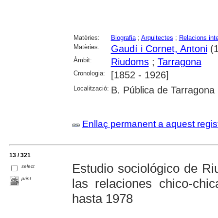
Matèries:
Biografia
;
Arquitectes
;
Relacions int
Matèries:
Gaudí i Cornet, Antoni
(1
Àmbit:
Riudoms
;
Tarragona
Cronologia:
[1852 - 1926]
Localització:
B. Pública de Tarragona
Enllaç permanent a aquest regis
13 / 321
Estudio sociológico de Ri
select
print
las relaciones chico-ch
hasta 1978