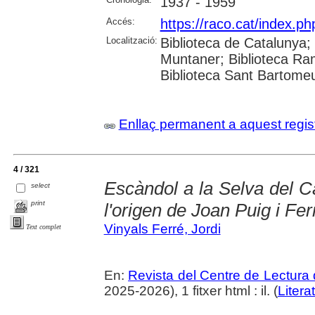
1937 - 1959
Accés:
https://raco.cat/index.p
Localització:
Biblioteca de Catalunya; 
Muntaner; Biblioteca Ra
Biblioteca Sant Bartomeu 
Enllaç permanent a aquest regis
4 / 321
Escàndol a la Selva del C
select
print
l'origen de Joan Puig i Fer
Vinyals Ferré, Jordi
Text complet
En:
Revista del Centre de Lectura
2025-2026), 1 fitxer html : il. (
Litera