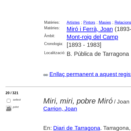
Matèries:
Artistes
;
Pintors
;
Masies
;
Relacions
Matèries:
Miró i Ferrà, Joan
(1893-
Àmbit:
Mont-roig del Camp
Cronologia:
[1893 - 1983]
Localització:
B. Pública de Tarragona
Enllaç permanent a aquest regis
20 / 321
Miri, miri, pobre Miró
select
/ Joan 
print
Carrion, Joan
En:
Diari de Tarragona
. Tarragona