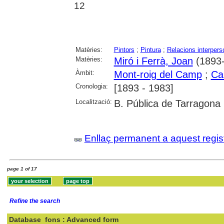
12
Matèries:
Pintors
;
Pintura
;
Relacions interpers
Matèries:
Miró i Ferrà, Joan
(1893
Àmbit:
Mont-roig del Camp
;
Ca
Cronologia:
[1893 - 1983]
Localització:
B. Pública de Tarragona
Enllaç permanent a aquest regis
page 1 of 17
Refine the search
Database
fons : Advanced form