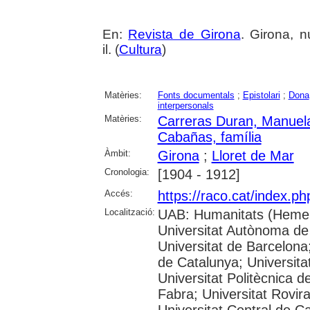
En:
Revista de Girona
. Girona, n
il. (
Cultura
)
Matèries:
Fonts documentals
;
Epistolari
;
Dona
interpersonals
Matèries:
Carreras Duran, Manuel
Cabañas, família
Àmbit:
Girona
;
Lloret de Mar
Cronologia:
[1904 - 1912]
Accés:
https://raco.cat/index.p
Localització:
UAB: Humanitats (Hemer
Universitat Autònoma de
Universitat de Barcelona;
de Catalunya; Universitat
Universitat Politècnica 
Fabra; Universitat Rovira 
Universitat Central de C