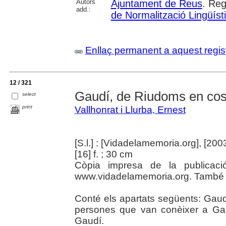
Autors
Ajuntament de Reus
. Reg
add.:
de Normalització Lingüís
Enllaç permanent a aquest regis
12 / 321
Gaudí, de Riudoms en cos
select
print
Vallhonrat i Llurba, Ernest
[S.l.] : [Vidadelamemoria.org], [200
[16] f. ; 30 cm
Còpia impresa de la publicac
www.vidadelamemoria.org. També di
Conté els apartats següents: Gau
persones que van conèixer a Ga
Gaudí.