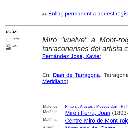
Enllaç permanent a aquest regis
18 / 321
Miró "vuelve" a Mont-roi
select
print
tarraconenses del artista 
Fernández José, Xavier
En:
Diari de Tarragona
. Tarragona
Meridiano
)
Matèries:
Pintors
;
Artistes
;
Museus d'art
;
Pint
Matèries:
Miró i Ferrà, Joan
(1893
Matèries:
Centre Miró de Mont-roi
Àmbit: