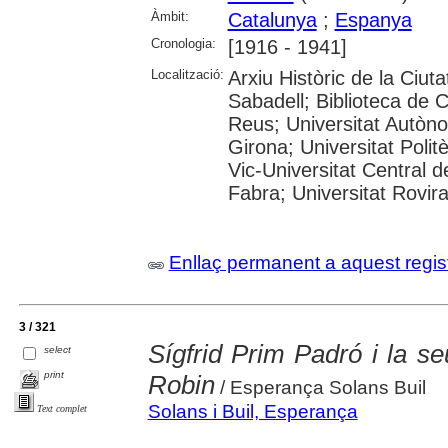
Àmbit:
Catalunya
;
Espanya
Cronologia:
[1916 - 1941]
Localització:
Arxiu Històric de la Ciut
Sabadell; Biblioteca de 
Reus; Universitat Autòno
Girona; Universitat Polit
Vic-Universitat Central 
Fabra; Universitat Rovira i
Enllaç permanent a aquest regis
3 / 321
Sígfrid Prim Padró i la s
select
print
Robin
/ Esperança Solans Buil
Solans i Buil, Esperança
Text complet