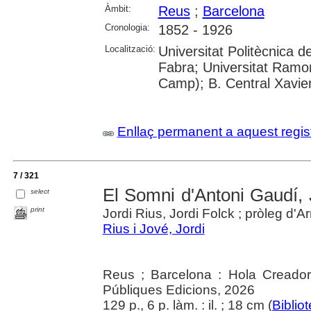
Àmbit:
Reus
;
Barcelona
Cronologia:
1852 - 1926
Localització:
Universitat Politècnica 
Fabra; Universitat Ramon
Camp); B. Central Xavie
Enllaç permanent a aquest regis
7 / 321
El Somni d'Antoni Gaudí,
select
print
Jordi Rius, Jordi Folck ; pròleg d'
Rius i Jové, Jordi
Reus ; Barcelona : Hola Creador 
Públiques Edicions, 2026
129 p., 6 p. làm. : il. ; 18 cm (
Biblio