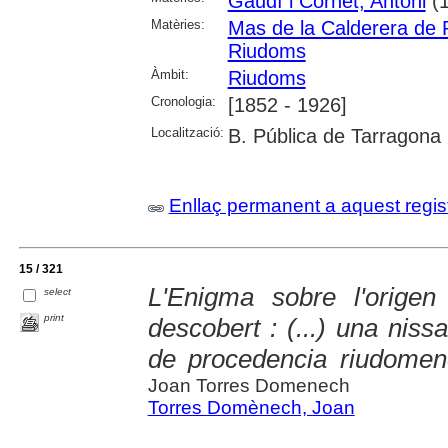
Gaudí i Cornet, Antoni
(1
Matèries:
Mas de la Calderera de
Riudoms
Àmbit:
Riudoms
Cronologia:
[1852 - 1926]
Localització:
B. Pública de Tarragona
Enllaç permanent a aquest regis
15 / 321
L'Enigma sobre l'orige
select
print
descobert : (...) una nis
de procedencia riudomen
Joan Torres Domenech
Torres Domènech, Joan