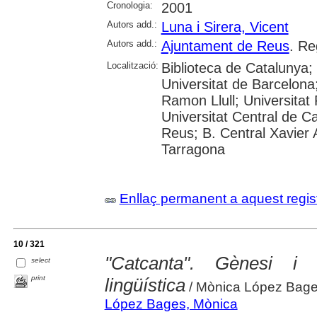
Cronologia:
2001
Autors add.:
Luna i Sirera, Vicent
Autors add.:
Ajuntament de Reus
. Re
Localització:
Biblioteca de Catalunya;
Universitat de Barcelona;
Ramon Llull; Universitat R
Universitat Central de C
Reus; B. Central Xavier
Tarragona
Enllaç permanent a aquest regis
10 / 321
"Catcanta". Gènesi i
select
print
lingüística
/ Mònica López Bage
López Bages, Mònica