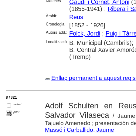
Matèries:
Gaudí i Cornet, Antoni
(1
(1855-1941) ;
Ribera i S
Àmbit:
Reus
Cronologia:
[1852 - 1926]
Autors add.:
Folck, Jordi
;
Puig i Tàr
Localització:
B. Municipal (Cambrils);
B. Central Xavier Amorós
(Tremp)
Enllaç permanent a aquest regis
8 / 321
Adolf Schulten en Reu
select
print
Salvador Vilaseca
/ Jaume 
Tajuelo Amenedo ; presentación 
Massó i Carballido, Jaume