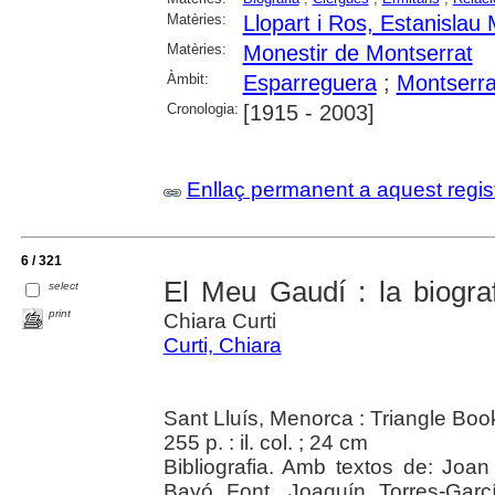
Matèries:
Llopart i Ros, Estanisla
Matèries:
Monestir de Montserrat
Àmbit:
Esparreguera
;
Montserra
Cronologia:
[1915 - 2003]
Enllaç permanent a aquest regis
6 / 321
El Meu Gaudí : la biogra
select
print
Chiara Curti
Curti, Chiara
Sant Lluís, Menorca : Triangle Boo
255 p. : il. col. ; 24 cm
Bibliografia. Amb textos de: Joa
Bayó Font, Joaquín Torres-Garc