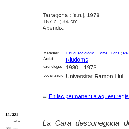
Tarragona : [s.n.], 1978
167 p. ; 34 cm
Apèndix.
Matèries:
Estudi sociològic
;
Home
;
Dona
;
Rel
Àmbit:
Riudoms
Cronologia:
1930 - 1978
Localització:
Universitat Ramon Llull
Enllaç permanent a aquest regis
14 / 321
La Cara desconeguda d
select
print