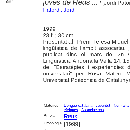
joves de Reus ...
/ [Jordi Pator
Patordi, Jordi
1999
23 f. ; 30 cm
Presentat al I Premi Teresa Miquel 
lingüística de l'àmbit associatiu,
publicat dins el marc del 2n C
Lingüística, Andorra la Vella 14, 1
de: "Estratègies i experiències d
universitari" per Rosa Mateu, 
Universitat Poitècnica de Cataluny
Matèries:
Llengua catalana
;
Joventut
;
Normalitz
cíviques
;
Associacions
Àmbit:
Reus
Cronologia:
[1999]