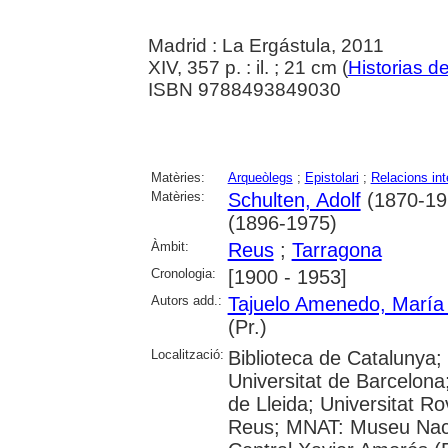
Madrid : La Ergástula, 2011
XIV, 357 p. : il. ; 21 cm (
Historias de
ISBN 9788493849030
Matèries:
Arqueòlegs
;
Epistolari
;
Relacions int
Matèries:
Schulten, Adolf
(1870-19
(1896-1975)
Àmbit:
Reus
;
Tarragona
Cronologia:
[1900 - 1953]
Autors add.:
Tajuelo Amenedo, María
(Pr.)
Localització:
Biblioteca de Catalunya;
Universitat de Barcelona;
de Lleida; Universitat Rov
Reus; MNAT: Museu Naci