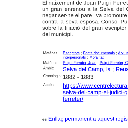
El naixement de Joan Puig i Ferret
un gran enrenou a la Selva del 
negar ser-ne el pare i va promoure un 
contra la seva esposa, Consol Pui
sobre la filiació del gran escripto
del municipi.
Matèries:
Escriptors
;
Fonts documentals
;
Arxius
interpersonals
;
Moralitat
Matèries:
Puig i Ferrater, Joan
;
Puig i Ferreter, 
Àmbit:
Selva del Camp, la
;
Reu
Cronologia:
1882 - 1883
Accés:
https://www.centrelectura.
selva-del-camp-el-judici-
ferreter/
Enllaç permanent a aquest regis