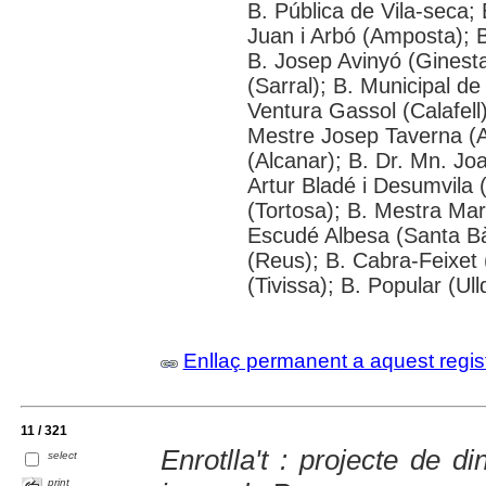
B. Pública de Vila-seca; 
Juan i Arbó (Amposta); B
B. Josep Avinyó (Ginest
(Sarral); B. Municipal d
Ventura Gassol (Calafell)
Mestre Josep Taverna (Alf
(Alcanar); B. Dr. Mn. J
Artur Bladé i Desumvila (
(Tortosa); B. Mestra Mar
Escudé Albesa (Santa Bà
(Reus); B. Cabra-Feixet 
(Tivissa); B. Popular (Ul
Enllaç permanent a aquest regis
11 / 321
Enrotlla't : projecte de di
select
print