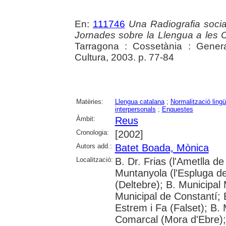
En:
111746
Una Radiografia socia
Jornades sobre la Llengua a les
Tarragona : Cossetània : Gener
Cultura, 2003. p. 77-84
Matèries:
Llengua catalana
;
Normalització lingü
interpersonals
;
Enquestes
Àmbit:
Reus
Cronologia:
[2002]
Autors add.:
Batet Boada, Mònica
Localització:
B. Dr. Frias (l'Ametlla
Muntanyola (l'Espluga de 
(Deltebre); B. Municipal 
Municipal de Constantí; 
Estrem i Fa (Falset); B. 
Comarcal (Mora d'Ebre); 