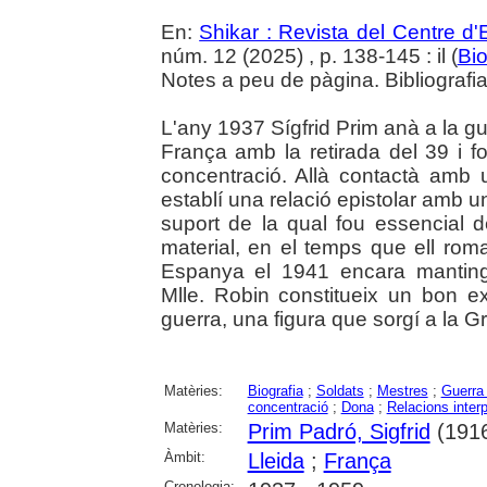
En:
Shikar : Revista del Centre d
núm. 12 (2025) , p. 138-145 : il (
Bio
Notes a peu de pàgina. Bibliografia.
L'any 1937 Sígfrid Prim anà a la gu
França amb la retirada del 39 i 
concentració. Allà contactà amb u
establí una relació epistolar amb 
suport de la qual fou essencial d
material, en el temps que ell ro
Espanya el 1941 encara manting
Mlle. Robin constitueix un bon 
guerra, una figura que sorgí a la 
Matèries:
Biografia
;
Soldats
;
Mestres
;
Guerra 
concentració
;
Dona
;
Relacions inter
Matèries:
Prim Padró, Sigfrid
(1916-
Àmbit:
Lleida
;
França
Cronologia: