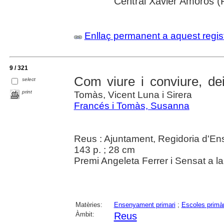
Central Xavier Amorós (
Enllaç permanent a aquest regis
9 / 321
Com viure i conviure, dei
select
print
Tomàs, Vicent Luna i Sirera
Francés i Tomàs, Susanna
Reus : Ajuntament, Regidoria d'E
143 p. ; 28 cm
Premi Angeleta Ferrer i Sensat a l
Matèries:
Ensenyament primari
;
Escoles primà
Àmbit:
Reus