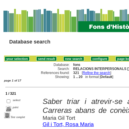
Database search
Database:
fons
Search:
RELACIONS INTERPERSONALS [
References found:
321
[
Refine the search
]
Showing:
1 .. 20
in format [
Default
]
page 1 of 17
1 / 321
Saber triar i atrevir-se
select
print
Carreras abans de conèi
Maria Gil Tort
Text complet
Gil i Tort, Rosa Maria