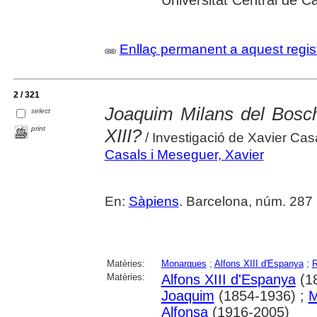
Enllaç permanent a aquest regis
2 / 321
Joaquim Milans del Bosch 
select
print
XIII?
/ Investigació de Xavier Cas
Casals i Meseguer, Xavier
En:
Sàpiens
. Barcelona, núm. 287 (
Matèries:
Monarques
;
Alfons XIII d'Espanya
;
R
Matèries:
Alfons XIII d'Espanya
(1
Joaquim
(1854-1936) ;
M
Alfonsa
(1916-2005)