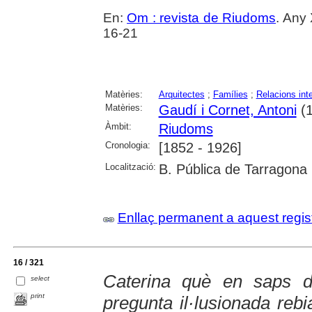
En:
Om : revista de Riudoms
. Any
16-21
Matèries:
Arquitectes
;
Famílies
;
Relacions int
Matèries:
Gaudí i Cornet, Antoni
(1
Àmbit:
Riudoms
Cronologia:
[1852 - 1926]
Localització:
B. Pública de Tarragona
Enllaç permanent a aquest regis
16 / 321
Caterina què en saps 
select
print
pregunta il·lusionada reb