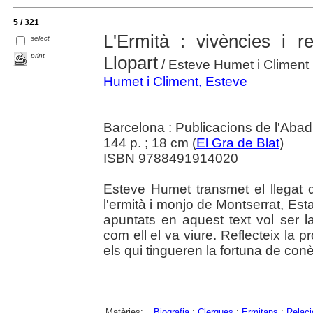
5 / 321
L'Ermità : vivències i r
select
print
Llopart
/ Esteve Humet i Climent
Humet i Climent, Esteve
Barcelona : Publicacions de l'Abad
144 p. ; 18 cm (
El Gra de Blat
)
ISBN 9788491914020
Esteve Humet transmet el llegat 
l'ermità i monjo de Montserrat, Es
apuntats en aquest text vol ser la
com ell el va viure. Reflecteix la p
els qui tingueren la fortuna de conèix
Matèries:
Biografia
;
Clergues
;
Ermitans
;
Relaci