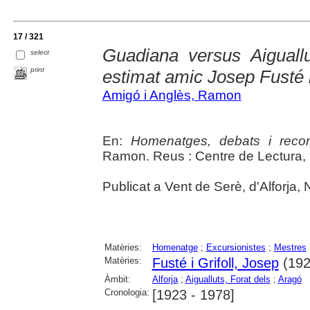
17 / 321
Guadiana versus Aiguall
select
print
estimat amic Josep Fusté i
Amigó i Anglès, Ramon
En:
Homenatges, debats i reco
Ramon. Reus : Centre de Lectura, 
Publicat a Vent de Serè, d'Alforja, 
Matèries:
Homenatge
;
Excursionistes
;
Mestres
Matèries:
Fusté i Grifoll, Josep
(192
Àmbit:
Alforja
;
Aigualluts, Forat dels
;
Aragó
Cronologia:
[1923 - 1978]