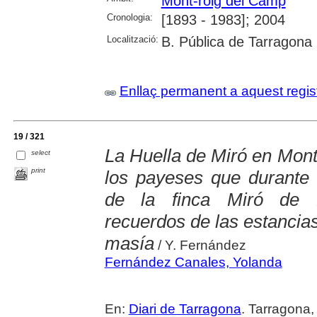
Mont-roig del Camp
Cronologia:
[1893 - 1983]; 2004
Localització:
B. Pública de Tarragona
Enllaç permanent a aquest regis
19 / 321
La Huella de Miró en Mont-
select
print
los payeses que durante
de la finca Miró de M
recuerdos de las estancias 
masía
/ Y. Fernández
Fernández Canales, Yolanda
En:
Diari de Tarragona
. Tarragona,