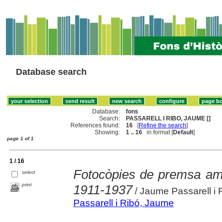
Database search
Database:
fons
Search:
PASSARELL I RIBO, JAUME []
References found:
16
[
Refine the search
]
Showing:
1 .. 16
in format [
Default
]
page 1 of 1
1 / 16
Fotocòpies de premsa amb 
select
print
1911-1937
/ Jaume Passarell i 
Passarell i Ribó, Jaume