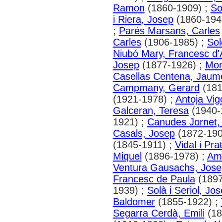
Ramon
(1860-1909) ;
So
i Riera, Josep
(1860-194
;
Parés Marsans, Carles
Carles
(1906-1985) ;
Sol
Niubó Mary, Francesc d'
Josep
(1877-1926) ;
Mon
Casellas Centena, Jaum
Campmany, Gerard
(181
(1921-1978) ;
Antoja Vig
Galceran, Teresa
(1940-
1921) ;
Canudes Jornet,
Casals, Josep
(1872-190
(1845-1911) ;
Vidal i Pra
Miquel
(1896-1978) ;
Am
Ventura Gausachs, Jose
Francesc de Paula
(1897
1939) ;
Solà i Seriol, Jo
Baldomer
(1855-1922) ;
Segarra Cerdà, Emili
(18