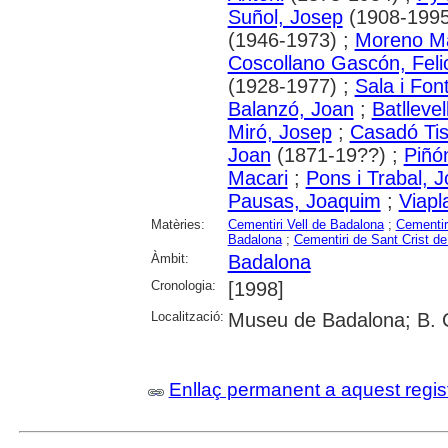
Suñol, Josep
(1908-1995
(1946-1973) ;
Moreno Ma
Coscollano Gascón, Felic
(1928-1977) ;
Sala i Fon
Balanzó, Joan
;
Batllevel
Miró, Josep
;
Casadó Tis
Joan
(1871-19??) ;
Piñón
Macari
;
Pons i Trabal, J
Pausas, Joaquim
;
Viapl
Matèries:
Cementiri Vell de Badalona
;
Cementir
Badalona
;
Cementiri de Sant Crist d
Àmbit:
Badalona
Cronologia:
[1998]
Localització:
Museu de Badalona; B. 
Enllaç permanent a aquest regis