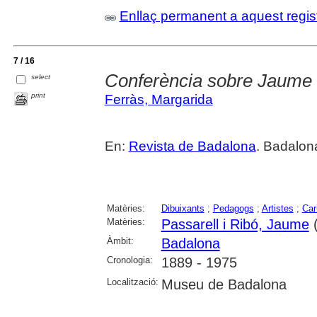
Enllaç permanent a aquest regis
7 / 16
Conferència sobre Jaume 
select
print
Ferràs, Margarida
En:
Revista de Badalona
. Badalon
Matèries:
Dibuixants
;
Pedagogs
;
Artistes
;
Car
Matèries:
Passarell i Ribó, Jaume
(
Àmbit:
Badalona
Cronologia:
1889 - 1975
Localització:
Museu de Badalona