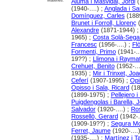
Matèries:
Alumà i Masvidal, Jordi
(
(1940-....) ;
Anglada i Sar
Domínguez, Carles
(188
Brunet i Forroll, Llorenç
(
Alexandre
(1871-1944) 
1965) ;
Costa Solà-Sega
Francesc
(1956-....) ;
Fl
Formenti, Primo
(1941-..
19??) ;
Llimona i Raymat
Crehuet, Benito
(1952-...
1935) ;
Mir i Trinxet, Jo
Ceferí
(1907-1995) ;
Opi
Opisso i Sala, Ricard
(18
(1899-1975) ;
Pellejero i
Puigdengolas i Barella, 
Salvador
(1920-....) ;
Ros
Rossellò, Gerard
(1942-..
(1909-19??) ;
Segura Mo
Ferret, Jaume
(1920-....
(1935-....) ;
Martínez i T