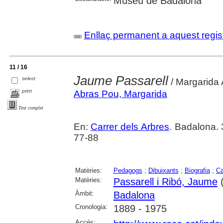
Museu de Badalona
Enllaç permanent a aquest regis
11 / 16
Jaume Passarell
select
/ Margarida
print
Abras Pou, Margarida
Text complet
En:
Carrer dels Arbres
. Badalona.
77-88
Matèries:
Pedagogs
;
Dibuixants
;
Biografia
;
Ca
Matèries:
Passarell i Ribó, Jaume
(
Àmbit:
Badalona
Cronologia:
1889 - 1975
Accés: