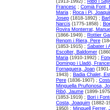
(1913-1992) ;
Ribó i Say
Francesc
;
Comià Font, 
Maria
;
Roca i Pi, Joaqu
Josep
(1818-1892) ;
Bar
Narcís
(1775-1858) ;
Boe
Rovira Monterrat, Manue
(1866-1949) ;
Rottier G
Renom i Riera, Pere
(18
(1853-1915) ;
Sabater i 
Escolter, Baldomer
(1860
Maria
(1910-1992) ;
Fono
Domingo i Lladó, France
Fornaguera, Joan
(1901-
1943) ;
Badia Chalet, Es
Pere
(1836-1907) ;
Costa
Minguella Pruñonosa, J
Ribó, Jaume
(1899-1975
(1853-1919) ;
Bori i Fon
Costa, Joaquim
(1882-1
1950) ;
Minguell Ferrer, J