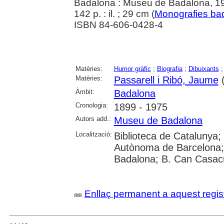
Badalona : Museu de Badalona, 1
142 p. : il. ; 29 cm (
Monografies ba
ISBN 84-606-0428-4
Matèries:
Humor gràfic
;
Biografia
;
Dibuixants
Matèries:
Passarell i Ribó, Jaume
(
Àmbit:
Badalona
Cronologia:
1899 - 1975
Autors add.:
Museu de Badalona
Localització:
Biblioteca de Catalunya;
Autònoma de Barcelona; U
Badalona; B. Can Casac
Enllaç permanent a aquest regis