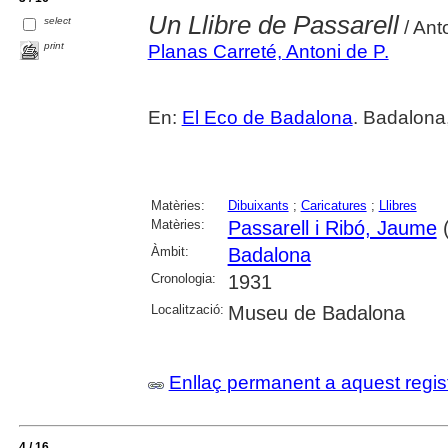
Un Llibre de Passarell
select
/ Ant
print
Planas Carreté, Antoni de P.
En:
El Eco de Badalona
. Badalona,
Matèries:
Dibuixants
;
Caricatures
;
Llibres
Matèries:
Passarell i Ribó, Jaume
(
Àmbit:
Badalona
Cronologia:
1931
Localització:
Museu de Badalona
Enllaç permanent a aquest regis
4 / 16