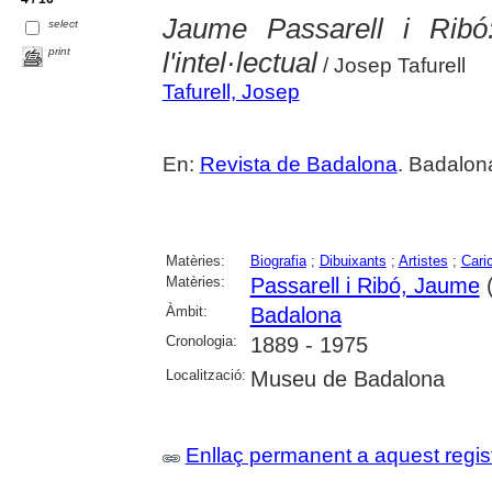
Jaume Passarell i Ribó:
select
print
l'intel·lectual
/ Josep Tafurell
Tafurell, Josep
En:
Revista de Badalona
. Badalon
Matèries:
Biografia
;
Dibuixants
;
Artistes
;
Cari
Matèries:
Passarell i Ribó, Jaume
(
Àmbit:
Badalona
Cronologia:
1889 - 1975
Localització:
Museu de Badalona
Enllaç permanent a aquest regis