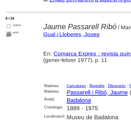
6 / 16
Jaume Passarell Ribó
select
/ Mar
print
Gual i Lloberes, Josep
En:
Comarca Expres : revista qui
(gener-febrer 1977), p. 11
Matèries:
Caricatures
;
Biografia
;
Dibuixants
;
Matèries:
Passarell i Ribó, Jaume
(
Àmbit:
Badalona
Cronologia:
1889 - 1975
Localització:
Museu de Badalona