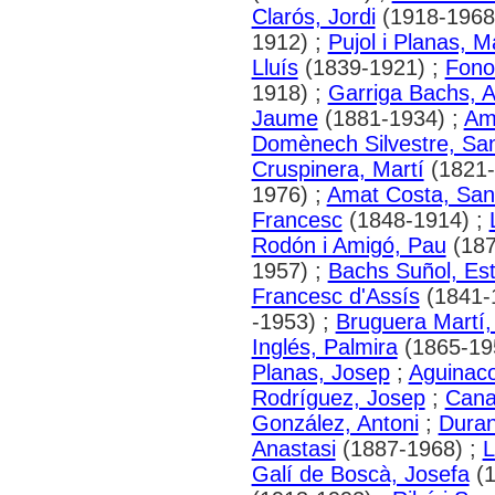
Clarós, Jordi
(1918-1968
1912) ;
Pujol i Planas, M
Lluís
(1839-1921) ;
Fono
1918) ;
Garriga Bachs, 
Jaume
(1881-1934) ;
Ami
Domènech Silvestre, San
Cruspinera, Martí
(1821-
1976) ;
Amat Costa, San
Francesc
(1848-1914) ;
Rodón i Amigó, Pau
(187
1957) ;
Bachs Suñol, Es
Francesc d'Assís
(1841-
-1953) ;
Bruguera Martí
Inglés, Palmira
(1865-19
Planas, Josep
;
Aguinac
Rodríguez, Josep
;
Cana
González, Antoni
;
Duran
Anastasi
(1887-1968) ;
L
Galí de Boscà, Josefa
(1