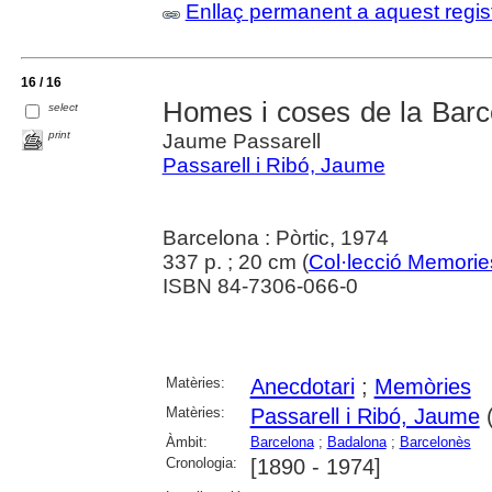
Enllaç permanent a aquest regis
16 / 16
Homes i coses de la Barc
select
print
Jaume Passarell
Passarell i Ribó, Jaume
Barcelona : Pòrtic, 1974
337 p. ; 20 cm (
Col·lecció Memorie
ISBN 84-7306-066-0
Matèries:
Anecdotari
;
Memòries
Matèries:
Passarell i Ribó, Jaume
(
Àmbit:
Barcelona
;
Badalona
;
Barcelonès
Cronologia:
[1890 - 1974]