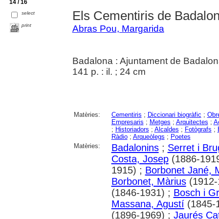
14 / 16
Els Cementiris de Badalo
select
print
Abras Pou, Margarida
Badalona : Ajuntament de Badalon
141 p. : il. ; 24 cm
Matèries:
Cementiris
;
Diccionari biogràfic
;
Obr
Empresaris
;
Metges
;
Arquitectes
;
A
;
Historiadors
;
Alcaldes
;
Fotògrafs
;
Ràdio
;
Arqueòlegs
;
Poetes
Matèries:
Badalonins
;
Serret i Br
Costa, Josep
(1886-1919
1915) ;
Borbonet Jané, 
Borbonet, Màrius
(1912-
(1846-1931) ;
Bosch i G
Massana, Agustí
(1845-
(1896-1969) ;
Jaurés Cat