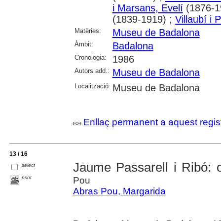
i Marsans, Evelí
(1876-1
(1839-1919) ;
Villaubí i
Matèries:
Museu de Badalona
Àmbit:
Badalona
Cronologia:
1986
Autors add.:
Museu de Badalona
Localització:
Museu de Badalona
Enllaç permanent a aquest regis
13 / 16
Jaume Passarell i Ribó: 
select
print
Pou
Abras Pou, Margarida