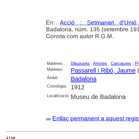
En:
Acció : Setmanari d'Unió 
Badalona, núm. 135 (setembre 1912
Consta com autor R.G.M.
Matèries:
Dibuixants
;
Artistes
;
Caricatures
;
Pr
Matèries:
Passarell i Ribó, Jaume
(
Àmbit:
Badalona
Cronologia:
1912
Localització:
Museu de Badalona
Enllaç permanent a aquest regis
3 / 16