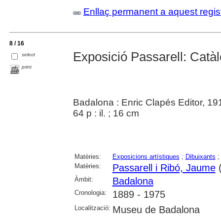
Enllaç permanent a aquest regis
8 / 16
Exposició Passarell: Catà
select
print
Badalona : Enric Clapés Editor, 19
64 p : il. ; 16 cm
Matèries:
Exposicions artístiques
;
Dibuixants
Matèries:
Passarell i Ribó, Jaume
(
Àmbit:
Badalona
Cronologia:
1889 - 1975
Localització:
Museu de Badalona