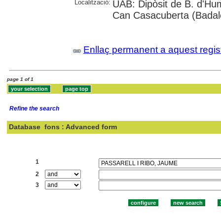
Localització:
UAB: Dipòsit de B. d'Hum
Can Casacuberta (Badal
Enllaç permanent a aquest regis
page 1 of 1
Refine the search
Database
fons : Advanced form
Search:
1
2
3