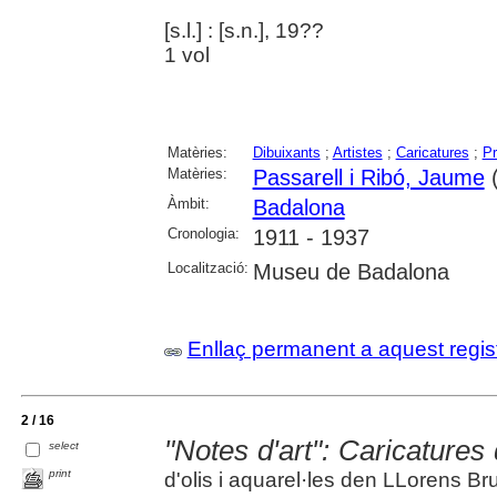
[s.l.] : [s.n.], 19??
1 vol
Matèries:
Dibuixants
;
Artistes
;
Caricatures
;
Pr
Matèries:
Passarell i Ribó, Jaume
(
Àmbit:
Badalona
Cronologia:
1911 - 1937
Localització:
Museu de Badalona
Enllaç permanent a aquest regis
2 / 16
"Notes d'art": Caricature
select
print
d'olis i aquarel·les den LLorens Br