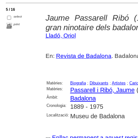
5 / 16
Jaume Passarell Ribó (1
select
print
gran ninotaire dels badalo
Lladó, Oriol
En:
Revista de Badalona
. Badalon
Matèries:
Biografia
;
Dibuixants
;
Artistes
;
Cari
Matèries:
Passarell i Ribó, Jaume
(
Àmbit:
Badalona
Cronologia:
1889 - 1975
Localització:
Museu de Badalona
Enllaç permanent a aquest regis