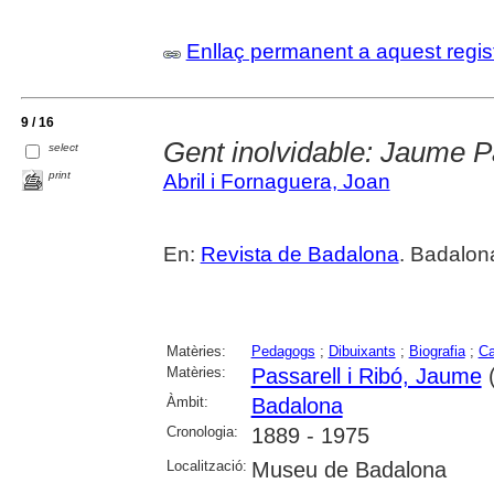
Enllaç permanent a aquest regis
9 / 16
Gent inolvidable: Jaume P
select
print
Abril i Fornaguera, Joan
En:
Revista de Badalona
. Badalon
Matèries:
Pedagogs
;
Dibuixants
;
Biografia
;
Ca
Matèries:
Passarell i Ribó, Jaume
(
Àmbit:
Badalona
Cronologia:
1889 - 1975
Localització:
Museu de Badalona