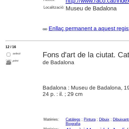
http://www.raco.cat/inde
Localització:
Museu de Badalona
Enllaç permanent a aquest regis
12 / 16
Fons d'art de la ciutat. Cat
select
print
de Badalona
Badalona : Museu de Badalona, 1
24 p. : il. ; 29 cm
Matèries:
Catàlegs
;
Pintura
;
Dibuix
;
Dibuixant
Biografia