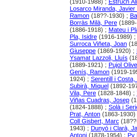
(1910-1988) ;
Estruch Al
Losarco Miranda, Javier
Ramon
(18??-1930) ;
Ba
Borràs Milà, Pere
(1889-
(1886-1918) ;
Mateu i Pl
Pla, Isidre
(1916-1989) 
Surroca Viñeta, Joan
(18
Giuseppe
(1869-1920) ;
Ysamat Lazzoli, Lluís
(18
(1889-1921) ;
Pujol Oliv
Genís, Ramon
(1919-19
1924) ;
Serentill i Costa
Subirà, Miquel
(1892-197
Vila, Pere
(1828-1848) ;
Viñas Cuadras, Josep
(1
(1824-1888) ;
Solà i Ser
Prat, Anton
(1863-1930)
Coll Gisbert, Marc
(18??
1943) ;
Dunyó i Clarà, Ja
Antoni
(1878-1954) ;
Py 