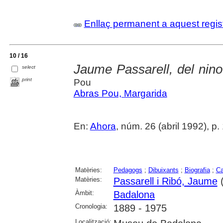
Enllaç permanent a aquest regis
10 / 16
Jaume Passarell, del ninot 
select
print
Pou
Abras Pou, Margarida
En:
Ahora
, núm. 26 (abril 1992), p.
Matèries:
Pedagogs
;
Dibuixants
;
Biografia
;
Ca
Matèries:
Passarell i Ribó, Jaume
(
Àmbit:
Badalona
Cronologia:
1889 - 1975
Localització: