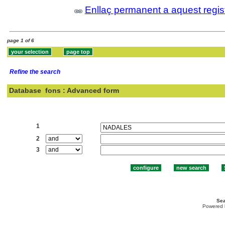
Enllaç permanent a aquest regis
page 1 of 6
Refine the search
Database
fons : Advanced form
Search:
1
2
3
Sea
Powered