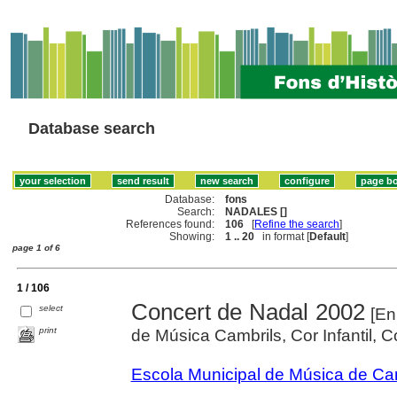
Database search
Database:
fons
Search:
NADALES []
References found:
106
[
Refine the search
]
Showing:
1 .. 20
in format [
Default
]
page 1 of 6
1 / 106
Concert de Nadal 2002
select
[En
print
de Música Cambrils, Cor Infantil, 
Escola Municipal de Música de Ca