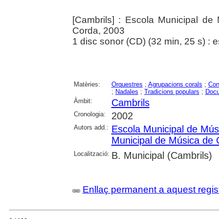
[Cambrils] : Escola Municipal d
Corda, 2003
1 disc sonor (CD) (32 min, 25 s) : 
Matèries:
Orquestres
;
Agrupacions corals
;
Con
;
Nadales
;
Tradicions populars
;
Docu
Àmbit:
Cambrils
Cronologia:
2002
Autors add.:
Escola Municipal de Mús
Municipal de Música de 
Localització:
B. Municipal (Cambrils)
Enllaç permanent a aquest regis