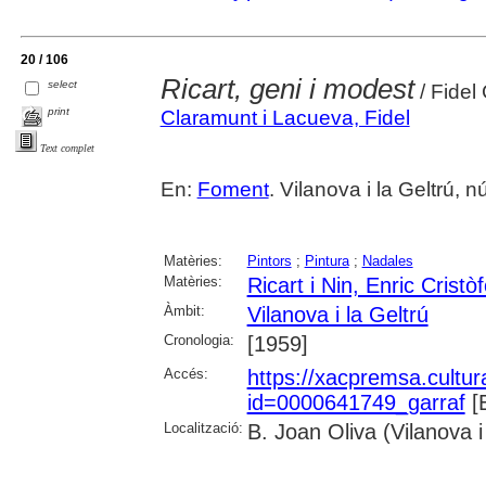
20 / 106
Ricart, geni i modest
select
/ Fidel
print
Claramunt i Lacueva, Fidel
Text complet
En:
Foment
. Vilanova i la Geltrú, 
Matèries:
Pintors
;
Pintura
;
Nadales
Matèries:
Ricart i Nin, Enric Cristòf
Àmbit:
Vilanova i la Geltrú
Cronologia:
[1959]
Accés:
https://xacpremsa.cultu
id=0000641749_garraf
[
Localització:
B. Joan Oliva (Vilanova i