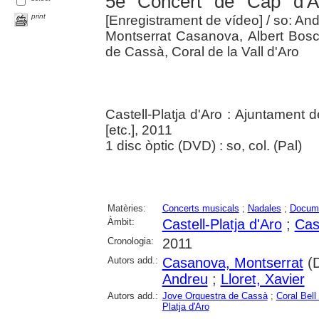
5è Concert de Cap d'
print
[Enregistrament de vídeo]
/ so: And
Montserrat Casanova, Albert Bosc
de Cassà, Coral de la Vall d'Aro
Castell-Platja d'Aro : Ajuntament d
[etc.], 2011
1 disc òptic (DVD) : so, col. (Pal)
Matèries:
Concerts musicals
;
Nadales
;
Docume
Àmbit:
Castell-Platja d'Aro
;
Cas
Cronologia:
2011
Autors add.:
Casanova, Montserrat
(D
Andreu
;
Lloret, Xavier
Autors add.:
Jove Orquestra de Cassà
;
Coral Bel
Platja d'Aro