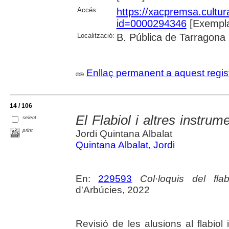
Accés:
https://xacpremsa.cultu
id=0000294346
[Exempla
Localització:
B. Pública de Tarragona
Enllaç permanent a aquest regis
14 / 106
El Flabiol i altres instru
select
print
Jordi Quintana Albalat
Quintana Albalat, Jordi
En:
229593
Col·loquis del fla
d'Arbúcies, 2022
Revisió de les alusions al flabiol