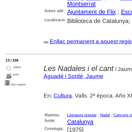
Montserrat
Autors add.:
Ajuntament de Flix
;
Esco
Localització:
Biblioteca de Catalunya;
Enllaç permanent a aquest regis
13 / 106
Les Nadales i el cant
select
/ Jaum
print
Aguadé i Sordé, Jaume
Text complet
En:
Cultura
. Valls. 2ª época. Año X
Matèries:
Literatura popular
;
Nadal
;
Cançons p
Àmbit:
Catalunya
Cronologia:
[1975]