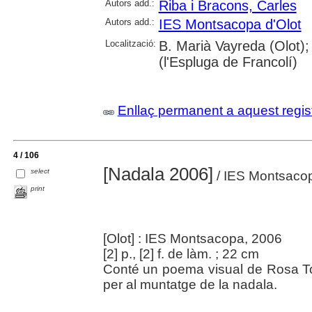
Autors add.:
Riba i Bracons, Carles
Autors add.:
IES Montsacopa d'Olot
Localització:
B. Marià Vayreda (Olot
(l'Espluga de Francolí)
Enllaç permanent a aquest regis
4 / 106
[Nadala 2006]
select
/ IES Montsaco
print
[Olot] : IES Montsacopa, 2006
[2] p., [2] f. de làm. ; 22 cm
Conté un poema visual de Rosa Tor
per al muntatge de la nadala.