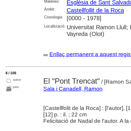
Matèries:
Església de Sant Salvador
Àmbit:
Castellfollit de la Roca
Cronologia:
[0000 - 1978]
Localització:
Universitat Ramon Llull;
Vayreda (Olot)
Enllaç permanent a aquest regis
8 / 106
El "Pont Trencat"
select
/ [Ramon Sal
print
Sala i Canadell, Ramon
[Castellfolit de la Roca] : [l'autor], [
[12] p. : il. ; 22 cm
Felicitació de Nadal de l'autor. A l