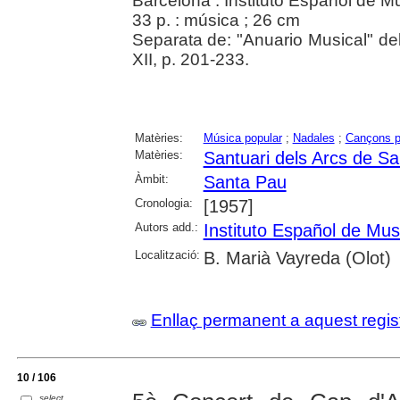
Barcelona : Instituto Español de M
33 p. : música ; 26 cm
Separata de: "Anuario Musical" del
XII, p. 201-233.
Matèries:
Música popular
;
Nadales
;
Cançons p
Matèries:
Santuari dels Arcs de S
Àmbit:
Santa Pau
Cronologia:
[1957]
Autors add.:
Instituto Español de Mus
Localització:
B. Marià Vayreda (Olot)
Enllaç permanent a aquest regis
10 / 106
select