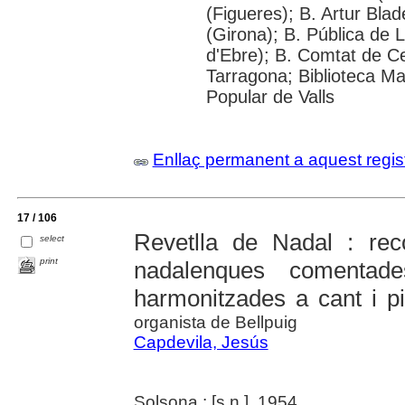
(Figueres); B. Artur Blad
(Girona); B. Pública de 
d'Ebre); B. Comtat de C
Tarragona; Biblioteca Ma
Popular de Valls
Enllaç permanent a aquest regis
17 / 106
Revetlla de Nadal : rec
select
print
nadalenques comentad
harmonitzades a cant i p
organista de Bellpuig
Capdevila, Jesús
Solsona : [s.n.], 1954