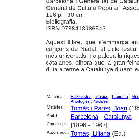
Barcelona : Generalitat de Catalu
General de Cultura Popular i Assoc
126 p. ; 30 cm
Bibliografia.
ISBN 9788418986543
Aquest llibre, que s'emmarca e
cançons de Nadal, el cicle festiu
més universals. Fa palesa la riques
catalanes, alhora que la gran feina
duta a terme a Catalunya durant l
Matèries:
Folkloristes
;
Músics
;
Biografia
;
Mús
Antologies
;
Nadales
Matèries:
Tomàs i Parés, Joan
(18
Àmbit:
Barcelona
;
Catalunya
Cronologia:
[1896 - 1967]
Autors add.:
Tomàs, Liliana
(Ed.)