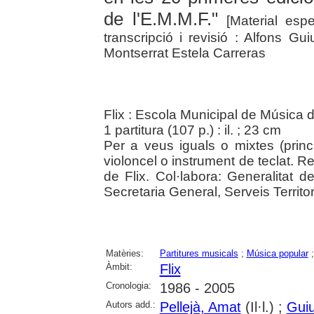
de l'E.M.M.F."
[Material espe
transcripció i revisió : Alfons Gu
Montserrat Estela Carreras
Flix : Escola Municipal de Música 
1 partitura (107 p.) : il. ; 23 cm
Per a veus iguals o mixtes (pri
violoncel o instrument de teclat. Re
de Flix. Col·labora: Generalitat 
Secretaria General, Serveis Territor
Matèries:
Partitures musicals
;
Música popular
Àmbit:
Flix
Cronologia:
1986 - 2005
Autors add.:
Pellejà, Amat
(Il·l.) ;
Guiu