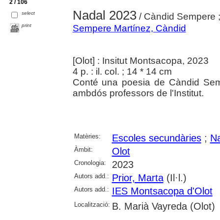
2 / 106
Nadal 2023
select
/ Càndid Sempere ;
print
Sempere Martínez, Càndid
[Olot] : Insitut Montsacopa, 2023
4 p. : il. col. ; 14 * 14 cm
Conté una poesia de Càndid Sempe
ambdós professors de l'Institut.
Matèries:
Escoles secundàries
;
N
Àmbit:
Olot
Cronologia:
2023
Autors add.:
Prior, Marta
(Il·l.)
Autors add.:
IES Montsacopa d'Olot
Localització:
B. Marià Vayreda (Olot)