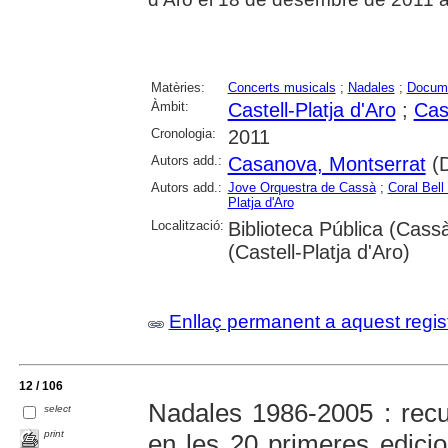
Matèries:
Concerts musicals
;
Nadales
;
Docume
Àmbit:
Castell-Platja d'Aro
;
Cas
Cronologia:
2011
Autors add.:
Casanova, Montserrat
(D
Autors add.:
Jove Orquestra de Cassà
;
Coral Bel
Platja d'Aro
Localització:
Biblioteca Pública (Cass
(Castell-Platja d'Aro)
Enllaç permanent a aquest regis
12 / 106
Nadales 1986-2005 : recu
select
print
en les 20 primeres edici