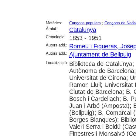
Matèries:
Cançons populars
;
Cançons de Nada
Àmbit:
Catalunya
Cronologia:
1853 - 1951
Autors add.:
Romeu i Figueras, Jose
Autors add.:
Ajuntament de Bellpuig
Localització:
Biblioteca de Catalunya;
Autònoma de Barcelona; 
Universitat de Girona; Un
Ramon Llull; Universitat Ro
Ciutat de Barcelona; B.
Bosch i Cardellach; B. P
Juan i Arbó (Amposta); B
(Bellpuig); B. Comarcal 
Borges Blanques); Biblio
Valeri Serra i Boldú (Ca
Finestres i Monsalvó (Ce