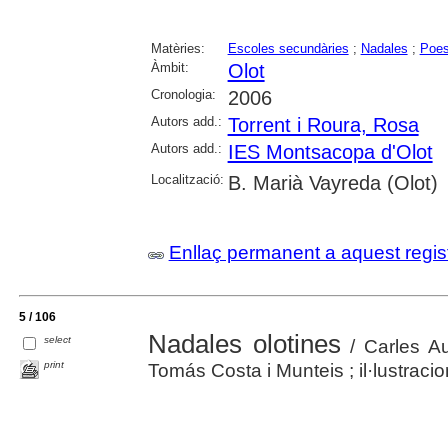
Matèries:
Escoles secundàries
;
Nadales
;
Poes
Àmbit:
Olot
Cronologia:
2006
Autors add.:
Torrent i Roura, Rosa
Autors add.:
IES Montsacopa d'Olot
Localització:
B. Marià Vayreda (Olot)
Enllaç permanent a aquest regis
5 / 106
Nadales olotines
select
/ Carles Aul
print
Tomás Costa i Munteis ; il·lustraci