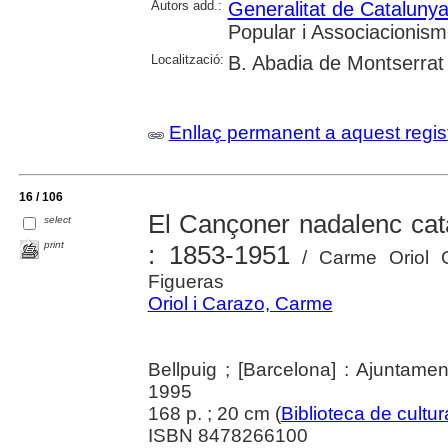
Autors add.:
Generalitat de Cataluny
Popular i Associacionism
Localització:
B. Abadia de Montserrat
Enllaç permanent a aquest regis
16 / 106
El Cançoner nadalenc cata
select
print
: 1853-1951
/ Carme Oriol 
Figueras
Oriol i Carazo, Carme
Bellpuig ; [Barcelona] : Ajuntame
1995
168 p. ; 20 cm (
Biblioteca de cultur
ISBN 8478266100