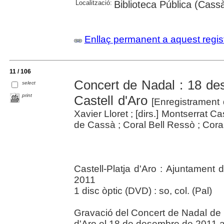
Localització:
Biblioteca Pública (Cassà
Enllaç permanent a aquest regis
11 / 106
Concert de Nadal : 18 des
select
print
Castell d'Aro
[Enregistrament
Xavier Lloret ; [dirs.] Montserrat 
de Cassà ; Coral Bell Ressò ; Coral
Castell-Platja d'Aro : Ajuntament d
2011
1 disc òptic (DVD) : so, col. (Pal)
Gravació del Concert de Nadal de la
d'Aro el 18 de desembre de 2011 a 