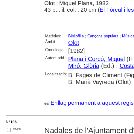
Olot : Miquel Plana, 1982
43 p. : il. col. ; 20 cm (
El Tòrcul i les
Matèries:
Bibliofilia
;
Cançons populars
;
Música
Àmbit:
Olot
Cronologia:
[1982]
Autors add.:
Plana i Corcó, Miquel
(Il·
Miró, Glòria
(Ed.) ;
Costa
Localització:
B. Fages de Climent (Figu
B. Marià Vayreda (Olot)
Enllaç permanent a aquest regis
6 / 106
Nadales de l'Ajuntament d
select