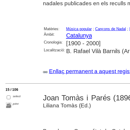
nadales publicades en els reculls m
Matèries:
Música popular
;
Cançons de Nadal
;
Àmbit:
Catalunya
Cronologia:
[1900 - 2000]
Localització:
B. Rafael Vilà Barnils (A
Enllaç permanent a aquest regis
15 / 106
Joan Tomàs i Parés (189
select
print
Liliana Tomàs (Ed.)