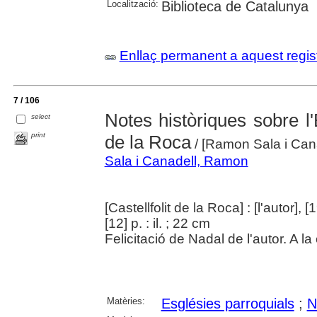
Localització:
Biblioteca de Catalunya
Enllaç permanent a aquest regis
7 / 106
Notes històriques sobre l'E
select
print
de la Roca
/ [Ramon Sala i Cana
Sala i Canadell, Ramon
[Castellfolit de la Roca] : [l'autor], [
[12] p. : il. ; 22 cm
Felicitació de Nadal de l'autor. A l
Matèries:
Esglésies parroquials
;
N