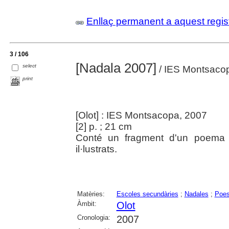
Enllaç permanent a aquest regis
3 / 106
[Nadala 2007]
select
/ IES Montsaco
print
[Olot] : IES Montsacopa, 2007
[2] p. ; 21 cm
Conté un fragment d'un poema 
il·lustrats.
Matèries:
Escoles secundàries
;
Nadales
;
Poes
Àmbit:
Olot
Cronologia:
2007