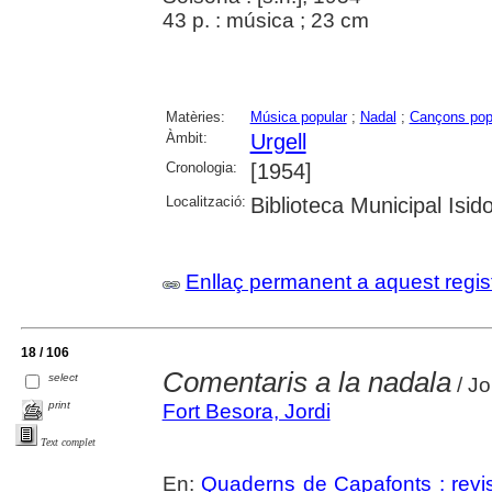
43 p. : música ; 23 cm
Matèries:
Música popular
;
Nadal
;
Cançons pop
Àmbit:
Urgell
Cronologia:
[1954]
Localització:
Biblioteca Municipal Isid
Enllaç permanent a aquest regis
18 / 106
Comentaris a la nadala
select
/ Jo
print
Fort Besora, Jordi
Text complet
En:
Quaderns de Capafonts : revis