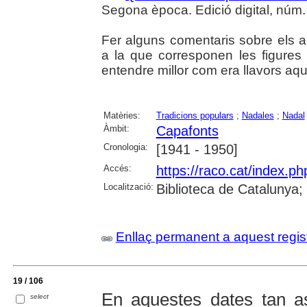
Segona època. Edició digital, núm. 
Fer alguns comentaris sobre els 
a la que corresponen les figures 
entendre millor com era llavors aq
Matèries:
Tradicions populars
;
Nadales
;
Nadal
Àmbit:
Capafonts
Cronologia:
[1941 - 1950]
Accés:
https://raco.cat/index.p
Localització:
Biblioteca de Catalunya;
Enllaç permanent a aquest regis
19 / 106
En aquestes dates tan a
select