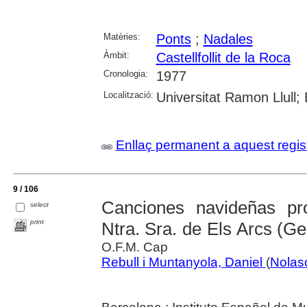
Matèries:
Ponts
;
Nadales
Àmbit:
Castellfollit de la Roca
Cronologia:
1977
Localització:
Universitat Ramon Llull;
Enllaç permanent a aquest regis
9 / 106
Canciones navideñas pr
select
print
Ntra. Sra. de Els Arcs (G
O.F.M. Cap
Rebull i Muntanyola, Daniel
(
Nolasc