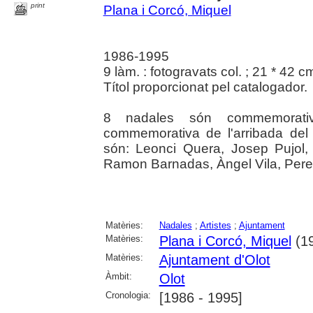
print
Plana i Corcó, Miquel
1986-1995
9 làm. : fotogravats col. ; 21 * 42 c
Títol proporcionat pel catalogador.
8 nadales són commemorative
commemorativa de l'arribada del t
són: Leonci Quera, Josep Pujol,
Ramon Barnadas, Àngel Vila, Per
Matèries:
Nadales
;
Artistes
;
Ajuntament
Matèries:
Plana i Corcó, Miquel
(19
Matèries:
Ajuntament d'Olot
Àmbit:
Olot
Cronologia:
[1986 - 1995]