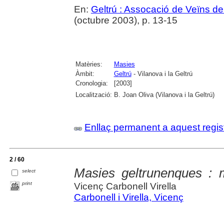
En:
Geltrú : Assocació de Veïns de 
(octubre 2003), p. 13-15
Matèries:
Masies
Àmbit:
Geltrú
- Vilanova i la Geltrú
Cronologia:
[2003]
Localització:
B. Joan Oliva (Vilanova i la Geltrú)
Enllaç permanent a aquest regis
2 / 60
Masies geltrunenques : 
select
print
Vicenç Carbonell Virella
Carbonell i Virella, Vicenç