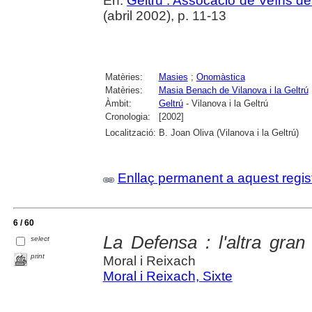
En:
Geltrú : Assocació de Veïns de 
(abril 2002), p. 11-13
Matèries:
Masies
;
Onomàstica
Matèries:
Masia Benach de Vilanova i la Geltrú
Àmbit:
Geltrú
- Vilanova i la Geltrú
Cronologia:
[2002]
Localització:
B. Joan Oliva (Vilanova i la Geltrú)
Enllaç permanent a aquest regis
6 / 60
La Defensa : l'altra gran 
select
print
Moral i Reixach
Moral i Reixach, Sixte