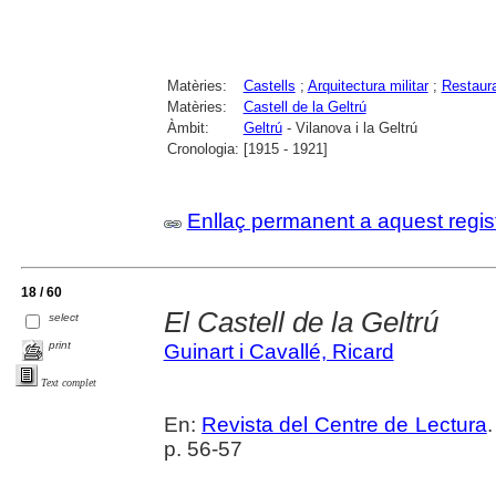
Matèries:
Castells
;
Arquitectura militar
;
Restaura
Matèries:
Castell de la Geltrú
Àmbit:
Geltrú
- Vilanova i la Geltrú
Cronologia:
[1915 - 1921]
Enllaç permanent a aquest regis
18 / 60
El Castell de la Geltrú
select
print
Guinart i Cavallé, Ricard
Text complet
En:
Revista del Centre de Lectura
p. 56-57