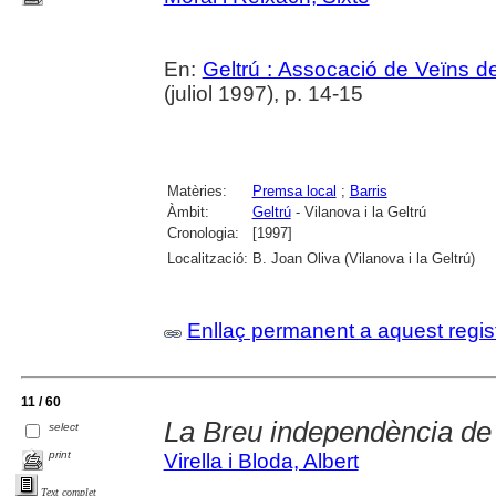
En:
Geltrú : Assocació de Veïns de
(juliol 1997), p. 14-15
Matèries:
Premsa local
;
Barris
Àmbit:
Geltrú
- Vilanova i la Geltrú
Cronologia:
[1997]
Localització:
B. Joan Oliva (Vilanova i la Geltrú)
Enllaç permanent a aquest regis
11 / 60
La Breu independència de 
select
print
Virella i Bloda, Albert
Text complet