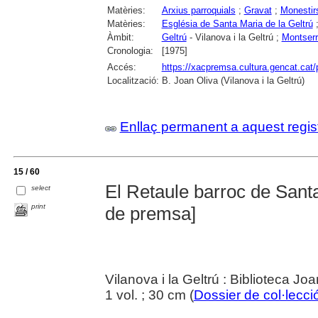
Matèries:
Arxius parroquials
;
Gravat
;
Monestir
Matèries:
Església de Santa Maria de la Geltrú
Àmbit:
Geltrú
- Vilanova i la Geltrú ;
Montserr
Cronologia:
[1975]
Accés:
https://xacpremsa.cultura.gencat.ca
Localització:
B. Joan Oliva (Vilanova i la Geltrú)
Enllaç permanent a aquest regis
15 / 60
El Retaule barroc de Santa
select
print
de premsa]
Vilanova i la Geltrú : Biblioteca Joa
1 vol. ; 30 cm (
Dossier de col·lecció