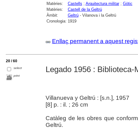
Matèries:
Castells
;
Arquitectura militar
;
Gòtic
Matèries:
Castell de la Geltrú
Àmbit:
Geltrú
- Vilanova i la Geltrú
Cronologia:
1919
Enllaç permanent a aquest regis
20 / 60
Legado 1956 : Biblioteca
select
print
Villanueva y Geltrú : [s.n.], 1957
[8] p. : il. ; 26 cm
Catàleg de les obres que conformen
Geltrú.