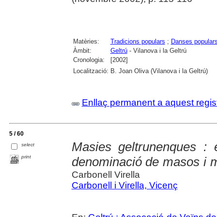
Matèries:
Tradicions populars
;
Danses popular
Àmbit:
Geltrú
- Vilanova i la Geltrú
Cronologia:
[2002]
Localització:
B. Joan Oliva (Vilanova i la Geltrú)
Enllaç permanent a aquest regis
5 / 60
Masies geltrunenques :
select
print
denominació de masos i 
Carbonell Virella
Carbonell i Virella, Vicenç