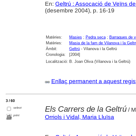
En:
Geltrú : Assocació de Veïns de 
(desembre 2004), p. 16-19
Matèries:
Masies
;
Pedra seca
;
Barraques de v
Matèries:
Masia de la fam de Vilanova i la Geltr
Àmbit:
Geltrú
- Vilanova i la Geltrú
Cronologia:
[2004]
Localització:
B. Joan Oliva (Vilanova i la Geltrú)
Enllaç permanent a aquest regis
3 / 60
Els Carrers de la Geltrú
select
/ M
print
Orriols i Vidal, Maria Lluïsa