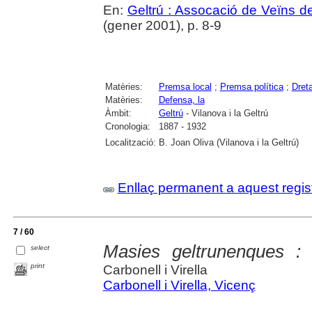
En:
Geltrú : Assocació de Veïns de
(gener 2001), p. 8-9
Matèries:
Premsa local
;
Premsa política
;
Dreta
Matèries:
Defensa, la
Àmbit:
Geltrú
- Vilanova i la Geltrú
Cronologia:
1887 - 1932
Localització:
B. Joan Oliva (Vilanova i la Geltrú)
Enllaç permanent a aquest regis
7 / 60
Masies geltrunenques : 
select
print
Carbonell i Virella
Carbonell i Virella, Vicenç