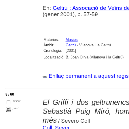
En:
Geltrú : Assocació de Veïns de
(gener 2001), p. 57-59
Matèries:
Masies
Àmbit:
Geltrú
- Vilanova i la Geltrú
Cronologia:
[2001]
Localització:
B. Joan Oliva (Vilanova i la Geltrú)
Enllaç permanent a aquest regis
8 / 60
El Griffi i dos geltrunen
select
print
Sebastià Puig Miró, ho
més
/ Severo Coll
Coll, Sever