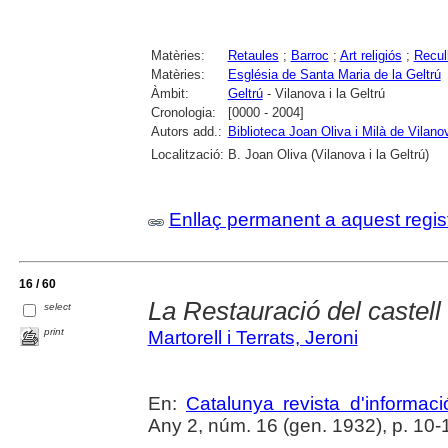
Matèries:
Retaules
;
Barroc
;
Art religiós
;
Recul
Matèries:
Església de Santa Maria de la Geltrú
Àmbit:
Geltrú
- Vilanova i la Geltrú
Cronologia:
[0000 - 2004]
Autors add.:
Biblioteca Joan Oliva i Milà de Vilanov
Localització:
B. Joan Oliva (Vilanova i la Geltrú)
Enllaç permanent a aquest regis
16 / 60
La Restauració del castell
select
print
Martorell i Terrats, Jeroni
En:
Catalunya revista d'informac
Any 2, núm. 16 (gen. 1932), p. 10-