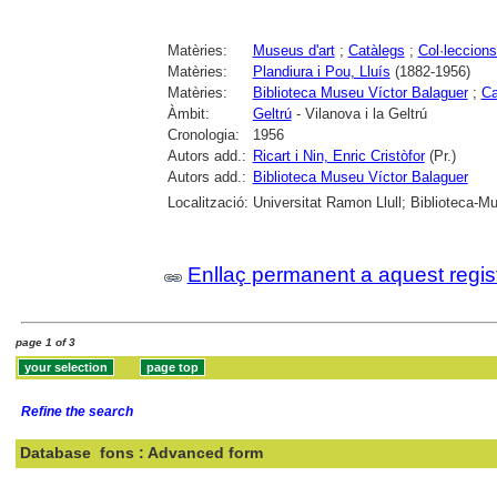
Matèries:
Museus d'art
;
Catàlegs
;
Col·leccions
Matèries:
Plandiura i Pou, Lluís
(1882-1956)
Matèries:
Biblioteca Museu Víctor Balaguer
;
Ca
Àmbit:
Geltrú
- Vilanova i la Geltrú
Cronologia:
1956
Autors add.:
Ricart i Nin, Enric Cristòfor
(Pr.)
Autors add.:
Biblioteca Museu Víctor Balaguer
Localització:
Universitat Ramon Llull; Biblioteca-Mu
Enllaç permanent a aquest regis
page 1 of 3
Refine the search
Database
fons : Advanced form