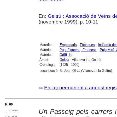
En:
Geltrú : Assocació de Veïns de
(novembre 1999), p. 10-11
Matèries:
Empresaris
;
Fàbriques
;
Indústria de
Matèries:
Puig Figueras, Francesc
;
Puig Miró, 
Matèries:
Griffi, la
Àmbit:
Geltrú
- Vilanova i la Geltrú
Cronologia:
[1925 - 1999]
Localització:
B. Joan Oliva (Vilanova i la Geltrú)
Enllaç permanent a aquest regis
9 / 60
Un Passeig pels carrers i 
select
print