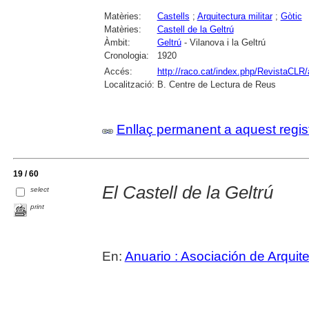
Matèries:
Castells
;
Arquitectura militar
;
Gòtic
Matèries:
Castell de la Geltrú
Àmbit:
Geltrú
- Vilanova i la Geltrú
Cronologia:
1920
Accés:
http://raco.cat/index.php/RevistaCLR/
Localització:
B. Centre de Lectura de Reus
Enllaç permanent a aquest regis
19 / 60
El Castell de la Geltrú
select
print
En:
Anuario : Asociación de Arquit