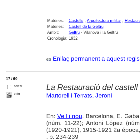
Matèries:
Castells
;
Arquitectura militar
;
Restaura
Matèries:
Castell de la Geltrú
Àmbit:
Geltrú
- Vilanova i la Geltrú
Cronologia:
1932
Enllaç permanent a aquest regis
17 / 60
La Restauració del castell
select
print
Martorell i Terrats, Jeroni
En:
Vell i nou
. Barcelona, E. Gaba
(núm. 11-22); Antoni López (núm
(1920-1921), 1915-1921 2a época, 
, p. 234-239