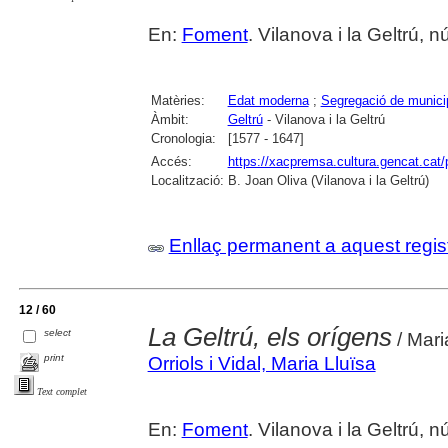
En:
Foment
. Vilanova i la Geltrú,
Matèries:
Edat moderna
;
Segregació de munici
Àmbit:
Geltrú
- Vilanova i la Geltrú
Cronologia:
[1577 - 1647]
Accés:
https://xacpremsa.cultura.gencat.ca
Localització:
B. Joan Oliva (Vilanova i la Geltrú)
Enllaç permanent a aquest regis
12 / 60
La Geltrú, els orígens
select
/ Mari
print
Orriols i Vidal, Maria Lluïsa
Text complet
En:
Foment
. Vilanova i la Geltrú, 