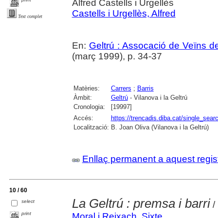
Alfred Castells i Urgellès
Castells i Urgellès, Alfred
Text complet
En:
Geltrú : Assocació de Veïns de
(març 1999), p. 34-37
Matèries:
Carrers
;
Barris
Àmbit:
Geltrú
- Vilanova i la Geltrú
Cronologia:
[19997]
Accés:
https://trencadis.diba.cat/single_se
Localització:
B. Joan Oliva (Vilanova i la Geltrú)
Enllaç permanent a aquest regis
10 / 60
La Geltrú : premsa i barri
select
/
print
Moral i Reixach, Sixte