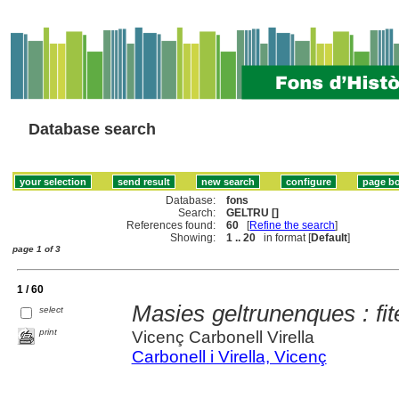
Database search
Database:
fons
Search:
GELTRU []
References found:
60
[
Refine the search
]
Showing:
1 .. 20
in format [
Default
]
page 1 of 3
1 / 60
Masies geltrunenques : fite
select
print
Vicenç Carbonell Virella
Carbonell i Virella, Vicenç