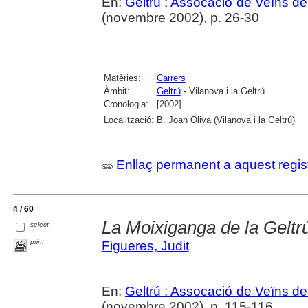
En:
Geltrú : Assocació de Veïns de 
(novembre 2002), p. 26-30
Matèries:
Carrers
Àmbit:
Geltrú
- Vilanova i la Geltrú
Cronologia:
[2002]
Localització:
B. Joan Oliva (Vilanova i la Geltrú)
Enllaç permanent a aquest regis
4 / 60
La Moixiganga de la Geltr
select
print
Figueres, Judit
En:
Geltrú : Assocació de Veïns de 
(novembre 2002), p. 115-116