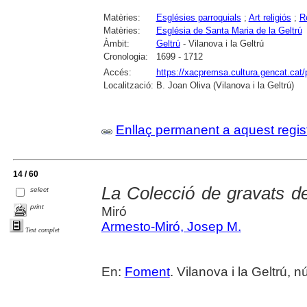
Matèries:
Esglésies parroquials
;
Art religiós
;
R
Matèries:
Església de Santa Maria de la Geltrú
Àmbit:
Geltrú
- Vilanova i la Geltrú
Cronologia:
1699 - 1712
Accés:
https://xacpremsa.cultura.gencat.ca
Localització:
B. Joan Oliva (Vilanova i la Geltrú)
Enllaç permanent a aquest regis
14 / 60
La Colecció de gravats d
select
print
Miró
Armesto-Miró, Josep M.
Text complet
En:
Foment
. Vilanova i la Geltrú, 