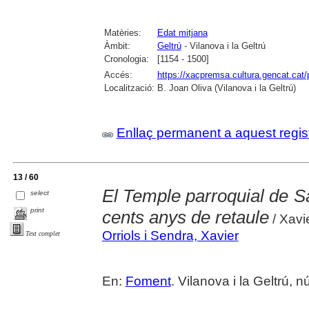
Matèries:
Edat mitjana
Àmbit:
Geltrú
- Vilanova i la Geltrú
Cronologia:
[1154 - 1500]
Accés:
https://xacpremsa.cultura.gencat.ca
Localització:
B. Joan Oliva (Vilanova i la Geltrú)
Enllaç permanent a aquest regis
13 / 60
El Temple parroquial de Sa
select
print
cents anys de retaule
/ Xavie
Orriols i Sendra, Xavier
Text complet
En:
Foment
. Vilanova i la Geltrú, 