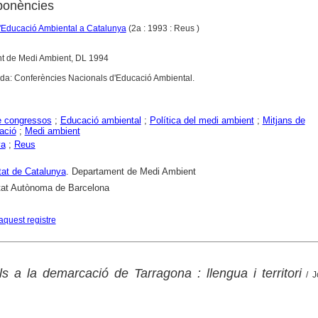
ponències
'Educació Ambiental a Catalunya
(2a : 1993 : Reus )
t de Medi Ambient, DL 1994
rtada: Conferències Nacionals d'Educació Ambiental.
e congressos
;
Educació ambiental
;
Política del medi ambient
;
Mitjans de
ació
;
Medi ambient
ya
;
Reus
tat de Catalunya
. Departament de Medi Ambient
tat Autònoma de Barcelona
aquest registre
ls a la demarcació de Tarragona : llengua i territori
/ Jo