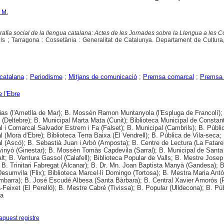
 M.
afia social de la llengua catalana: Actes de les Jornades sobre la Llengua a les
lls ; Tarragona : Cossetània : Generalitat de Catalunya. Departament de Cultura
catalana
;
Periodisme
;
Mitjans de comunicació
;
Premsa comarcal
;
Premsa
e l'Ebre
rias (l'Ametlla de Mar); B. Mossèn Ramon Muntanyola (l'Espluga de Francolí);
e (Deltebre); B. Municipal Marta Mata (Cunit); Biblioteca Municipal de Constant
l i Comarcal Salvador Estrem i Fa (Falset); B. Municipal (Cambrils); B. Públi
 (Mora d'Ebre); Biblioteca Terra Baixa (El Vendrell); B. Pública de Vila-seca;
l (Ascó); B. Sebastià Juan i Arbó (Amposta); B. Centre de Lectura (La Fatarel
inyó (Ginestar); B. Mossèn Tomàs Capdevila (Sarral); B. Municipal de Sant
lt; B. Ventura Gassol (Calafell); Biblioteca Popular de Valls; B. Mestre Jose
); B. Trinitari Fabregat (Alcanar); B. Dr. Mn. Joan Baptista Manyà (Gandesa); B
Desumvila (Flix); Biblioteca Marcel·lí Domingo (Tortosa); B. Mestra Maria Antò
mbarra); B. José Escudé Albesa (Santa Bàrbara); B. Central Xavier Amorós (
-Feixet (El Perelló); B. Mestre Cabré (Tivissa); B. Popular (Ulldecona); B. Pú
na
aquest registre