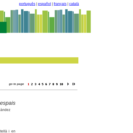
português
|
español
|
français
|
català
go to page
 espais
nàndez
tellà i en