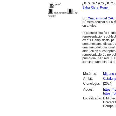
part de les pers
print
Sabà Riera, Roger
Text complet
Text
complet
En:
Quaderns del CAC
.
Número dedicat a: La ràd
en anglès.
El capacitisme és la id
representacions col·lec
creats i amplificats p
persones amb discapacita
una metodologia qualit
atribueixen a les repres
representació és perceb
primordial per reduir e
construir una minoria act
Matèries:
Mitjans 
Àmbit:
Catalun
Cronologia:
[2024]
Accés:
https://
https://
Localització:
Bibliote
Universit
Pompeu F