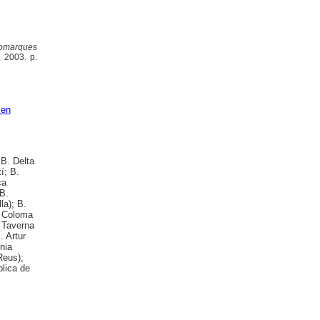
 Comarques
, 2003. p.
 en
 B. Delta
í; B.
ca
 B.
la); B.
a Coloma
p Taverna
. Artur
nia
Reus);
blica de