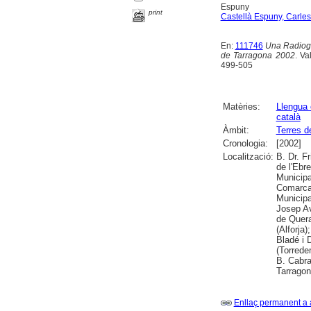
Espuny
print
Castellà Espuny, Carles
En:
111746
Una Radiogr
de Tarragona 2002
. Va
499-505
Matèries:
Llengua 
català
Àmbit:
Terres d
Cronologia:
[2002]
Localització:
B. Dr. F
de l'Ebr
Municipa
Comarcal
Municipa
Josep Av
de Quera
(Alforja
Bladé i 
(Torrede
B. Cabra
Tarrago
Enllaç permanent a 