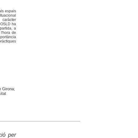
als espais
tuacional
e caràcter
r, OSLD ha
partida, a
 l'hora de
mportància
pràctiques
e Girona;
itat
ció per