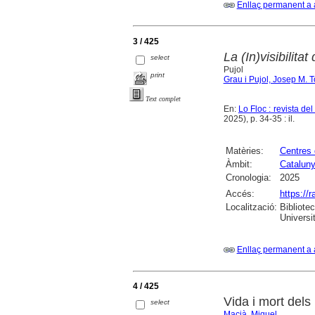
Enllaç permanent a 
3 / 425
La (In)visibilita
select
Pujol
print
Grau i Pujol, Josep M. 
Text complet
En:
Lo Floc : revista d
2025), p. 34-35 : il.
Matèries:
Centres 
Àmbit:
Catalun
Cronologia:
2025
Accés:
https://
Localització:
Bibliote
Universi
Enllaç permanent a 
4 / 425
Vida i mort del
select
Macià, Miquel