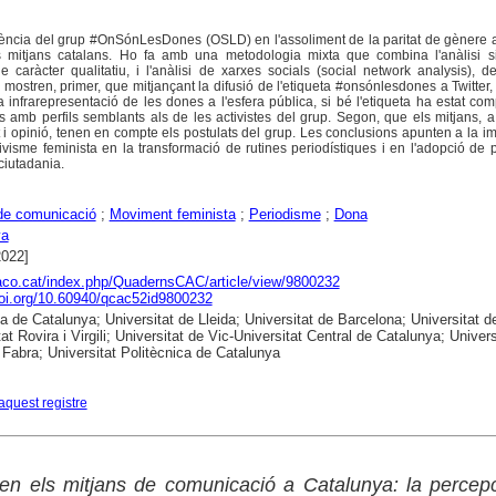
nfluència del grup #OnSónLesDones (OSLD) en l'assoliment de la paritat de gènere 
ls mitjans catalans. Ho fa amb una metodologia mixta que combina l'anàlisi si
de caràcter qualitatiu, i l'anàlisi de xarxes socials (social network analysis), d
ts mostren, primer, que mitjançant la difusió de l'etiqueta #onsónlesdones a Twitte
r la infrarepresentació de les dones a l'esfera pública, si bé l'etiqueta ha estat com
es amb perfils semblants als de les activistes del grup. Segon, que els mitjans, a
t i opinió, tenen en compte els postulats del grup. Les conclusions apunten a la i
ctivisme feminista en la transformació de rutines periodístiques i en l'adopció de 
 ciutadania.
de comunicació
;
Moviment feminista
;
Periodisme
;
Dona
ya
2022]
raco.cat/index.php/QuadernsCAC/article/view/9800232
doi.org/10.60940/qcac52id9800232
ca de Catalunya; Universitat de Lleida; Universitat de Barcelona; Universitat d
at Rovira i Virgili; Universitat de Vic-Universitat Central de Catalunya; Univers
abra; Universitat Politècnica de Catalunya
aquest registre
en els mitjans de comunicació a Catalunya: la percep