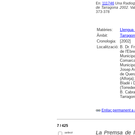
En:
111746
Una Radiogr
de Tarragona 2002
. Va
373-378
Matèries:
Llengua 
Àmbit:
Tarragon
Cronologia:
[2002]
Localització:
B. Dr. F
de l'Ebr
Municipa
Comarcal
Municipa
Josep Av
de Quera
(Alforja
Bladé i 
(Torrede
B. Cabra
Tarrago
Enllaç permanent a 
7 / 425
La Premsa de l
select