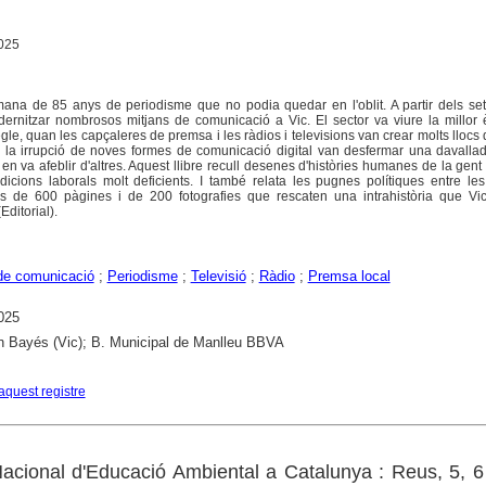
2025
na de 85 anys de periodisme que no podia quedar en l'oblit. A partir dels set
ernitzar nombrosos mitjans de comunicació a Vic. El sector va viure la millor 
le, quan les capçaleres de premsa i les ràdios i televisions van crear molts llocs d
a i la irrupció de noves formes de comunicació digital van desfermar una davall
 en va afeblir d'altres. Aquest llibre recull desenes d'històries humanes de la gent
ndicions laborals molt deficients. I també relata les pugnes polítiques entre les
s de 600 pàgines i de 200 fotografies que rescaten una intrahistòria que Vi
Editorial).
de comunicació
;
Periodisme
;
Televisió
;
Ràdio
;
Premsa local
025
ín Bayés (Vic); B. Municipal de Manlleu BBVA
aquest registre
Nacional d'Educació Ambiental a Catalunya : Reus, 5, 6