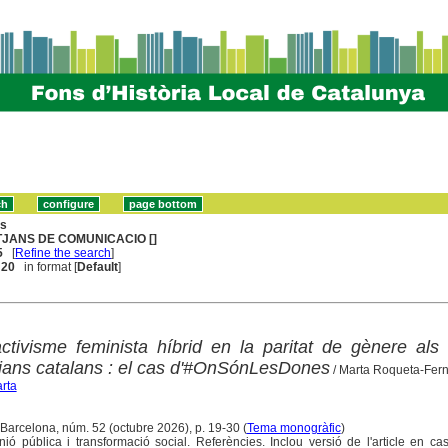
ns
TJANS DE COMUNICACIO []
5
[
Refine the search
]
. 20
in format [
Default
]
'activisme feminista híbrid en la paritat de gènere als
itjans catalans : el cas d'#OnSónLesDones
/ Marta Roqueta-Fer
rta
 Barcelona, núm. 52 (octubre 2026), p. 19-30 (
Tema monogràfic
)
ó pública i transformació social. Referències. Inclou versió de l'article en cas