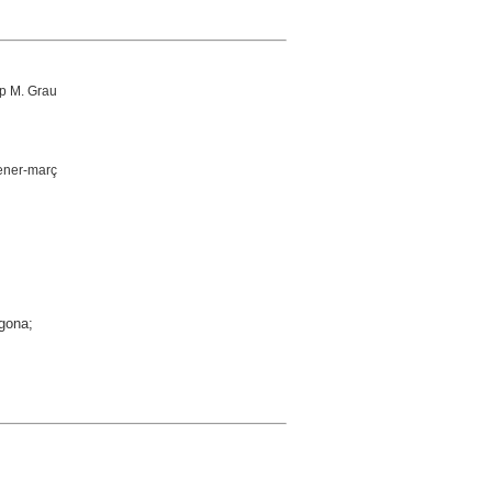
p M. Grau
ener-març
agona;