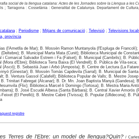
afia social de la llengua catalana: Actes de les Jornades sobre la Llengua a les
lls ; Tarragona : Cossetània : Generalitat de Catalunya. Departament de Cultura
catalana
;
Periodisme
;
Mitjans de comunicació
;
Televisió
;
Televisions local
a, província
rias (l'Ametlla de Mar); B. Mossèn Ramon Muntanyola (l'Espluga de Francolí);
e (Deltebre); B. Municipal Marta Mata (Cunit); Biblioteca Municipal de Constant
l i Comarcal Salvador Estrem i Fa (Falset); B. Municipal (Cambrils); B. Públi
 (Mora d'Ebre); Biblioteca Terra Baixa (El Vendrell); B. Pública de Vila-seca;
l (Ascó); B. Sebastià Juan i Arbó (Amposta); B. Centre de Lectura (La Fatarel
inyó (Ginestar); B. Mossèn Tomàs Capdevila (Sarral); B. Municipal de Sant
lt; B. Ventura Gassol (Calafell); Biblioteca Popular de Valls; B. Mestre Jose
); B. Trinitari Fabregat (Alcanar); B. Dr. Mn. Joan Baptista Manyà (Gandesa); B
Desumvila (Flix); Biblioteca Marcel·lí Domingo (Tortosa); B. Mestra Maria Antò
mbarra); B. José Escudé Albesa (Santa Bàrbara); B. Central Xavier Amorós (
-Feixet (El Perelló); B. Mestre Cabré (Tivissa); B. Popular (Ulldecona); B. Pú
na
aquest registre
es Terres de l'Ebre: un model de llengua?Quin?
/ Carles