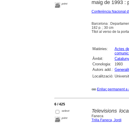
maig de 1993 : 
print
Conferència Nacional d
Barcelona : Departamen
182 p. ; 30 cm
Títol al verso de la po
Matèries:
Actes d
comunic
Àmbit:
Catalun
Cronologia:
1993
Autors add.:
Generali
Localització:
Universi
Enllaç permanent a 
6 / 425
Televisions loca
select
Faneca
print
Trilla Faneca, Jordi