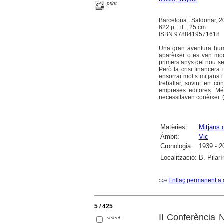
print
Barcelona : Saldonar, 
622 p. : il. ; 25 cm
ISBN 9788419571618
Una gran aventura huma
aparèixer o es van mod
primers anys del nou seg
Però la crisi financer
ensorrar molts mitjans i
treballar, sovint en co
empreses editores. Mé
necessitaven conèixer. (
Matèries:
Mitjans 
Àmbit:
Vic
Cronologia:
1939 - 2
Localització:
B. Pilar
Enllaç permanent a 
5 / 425
II Conferència 
select