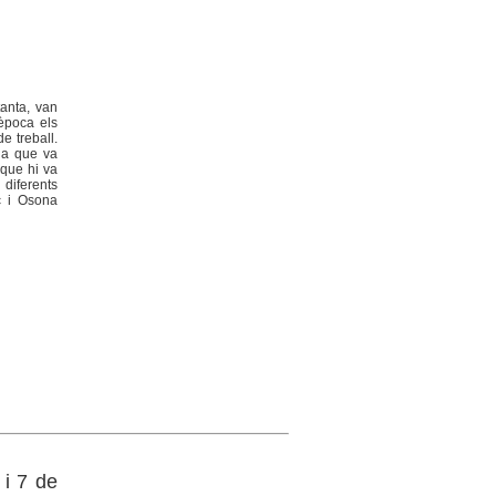
anta, van
època els
e treball.
ada que va
 que hi va
 diferents
c i Osona
 i 7 de