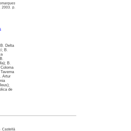
 Comarques
, 2003. p.
s
 B. Delta
í; B.
ca
 B.
la); B.
a Coloma
p Taverna
. Artur
nia
Reus);
blica de
 Castellà