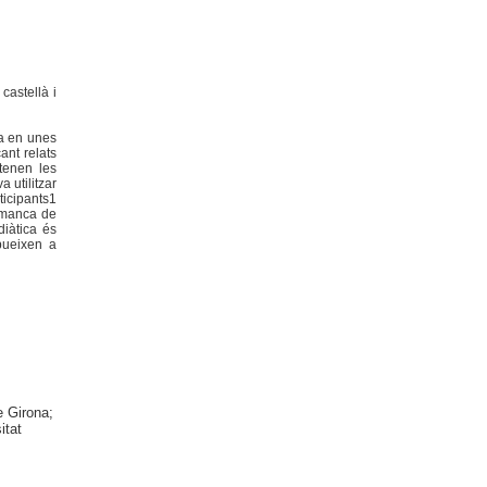
castellà i
ta en unes
ant relats
 tenen les
 utilitzar
ticipants1
a manca de
diàtica és
ibueixen a
e Girona;
itat