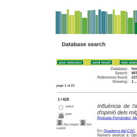
Database search
Database:
fo
Search:
MI
References found:
42
Showing:
1 .
page 1 of 22
1 / 425
Influència de l
select
d'opinió dels m
print
Roqueta-Fernàndez, Ma
Text complet
Text
complet
En:
Quaderns del CAC
.
Número dedicat a: Opini