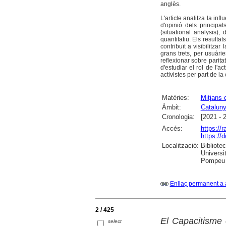
anglès.
L'article analitza la i
d'opinió dels principa
(situational analysis), 
quantitatiu. Els resulta
contribuït a visibilitza
grans trets, per usuàri
reflexionar sobre parita
d'estudiar el rol de l'a
activistes per part de la
Matèries:
Mitjans 
Àmbit:
Catalun
Cronologia:
[2021 - 
Accés:
https://
https://
Localització:
Bibliote
Universit
Pompeu F
Enllaç permanent a 
2 / 425
El Capacitisme 
select