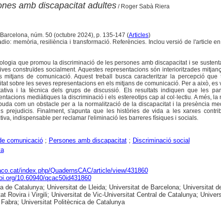
ones amb discapacitat adultes
/ Roger Sabà Riera
 Barcelona, núm. 50 (octubre 2024), p. 135-147 (
Articles
)
io: memòria, resiliència i transformació. Referències. Inclou versió de l'article en 
eologia que promou la discriminació de les persones amb discapacitat i se susten
tives construïdes socialment. Aquestes representacions són interioritzades mitjanç
els mitjans de comunicació. Aquest treball busca caracteritzar la percepció que
t sobre les seves representacions en els mitjans de comunicació. Per a això, es va
ativa i la tècnica dels grups de discussió. Els resultats indiquen que les par
entacions mediàtiques la discriminació i els estereotips cap al col·lectiu. A més, l
uda com un obstacle per a la normalització de la discapacitat i la presència me
ls prejudicis. Finalment, s'apunta que les històries de vida a les xarxes contr
iva, indispensable per reclamar l'eliminació les barreres físiques i socials.
de comunicació
;
Persones amb discapacitat
;
Discriminació social
ya
raco.cat/index.php/QuadernsCAC/article/view/431860
doi.org/10.60940/qcac50id431860
ca de Catalunya; Universitat de Lleida; Universitat de Barcelona; Universitat d
at Rovira i Virgili; Universitat de Vic-Universitat Central de Catalunya; Univers
abra; Universitat Politècnica de Catalunya