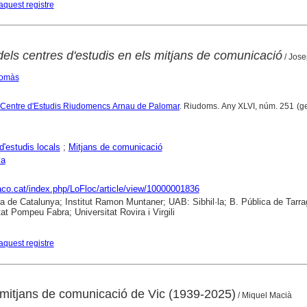
aquest registre
t dels centres d'estudis en els mitjans de comunicació
/ Jose
Tomàs
el Centre d'Estudis Riudomencs Arnau de Palomar
. Riudoms. Any XLVI, núm. 251 (g
d'estudis locals
;
Mitjans de comunicació
ya
raco.cat/index.php/LoFloc/article/view/10000001836
ca de Catalunya; Institut Ramon Muntaner; UAB: Sibhil·la; B. Pública de Tarr
tat Pompeu Fabra; Universitat Rovira i Virgili
aquest registre
s mitjans de comunicació de Vic (1939-2025)
/ Miquel Macià