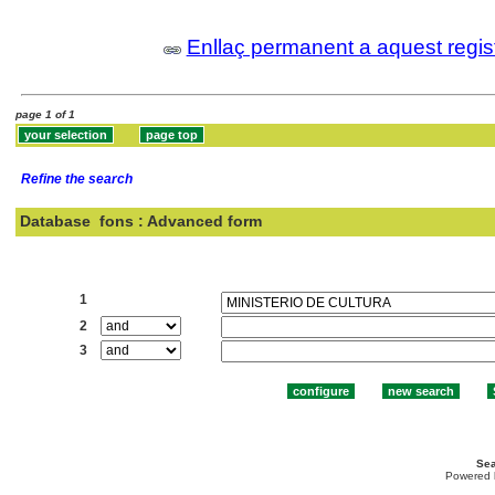
Enllaç permanent a aquest regis
page 1 of 1
Refine the search
Database
fons : Advanced form
Search:
1
2
3
Sea
Powered