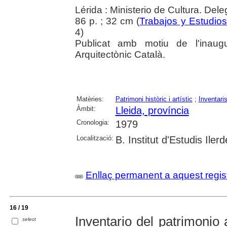
Lérida : Ministerio de Cultura. Del
86 p. ; 32 cm (
Trabajos y Estudios
4)
Publicat amb motiu de l'inaugu
Arquitectònic Català.
Matèries:
Patrimoni històric i artístic
;
Inventari
Àmbit:
Lleida, província
Cronologia:
1979
Localització:
B. Institut d'Estudis Iler
Enllaç permanent a aquest regis
16 / 19
Inventario del patrimonio 
select