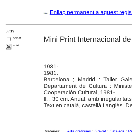
Enllaç permanent a aquest regis
3 / 19
Mini Print Internacional 
select
print
1981-
1981.
Barcelona ; Madrid : Taller Gale
Departament de Cultura : Ministe
Cooperación Cultural, 1981-
Il. ; 30 cm. Anual, amb irregularitats
Text en català, castellà i anglès. 
Matèries:
Arts gràfiques
;
Gravat
;
Catàlegs
;
Re