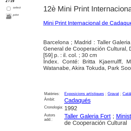
2 / 19
12è Mini Print Internacio
select
print
Mini Print Internacional de Cadaqu
Barcelona ; Madrid : Taller Galeria
General de Cooperación Cultural,
[59] p. : il. col. ; 30 cm
Índex. Conté: Britta Kjaerrulff,
Watanabe, Akira Tokuda, Park Soo-O
Matèries:
Exposicions artístiques
;
Gravat
;
Catà
Àmbit:
Cadaqués
Cronologia:
1992
Autors
Taller Galeria Fort
;
Minis
add.:
de Cooperación Cultural