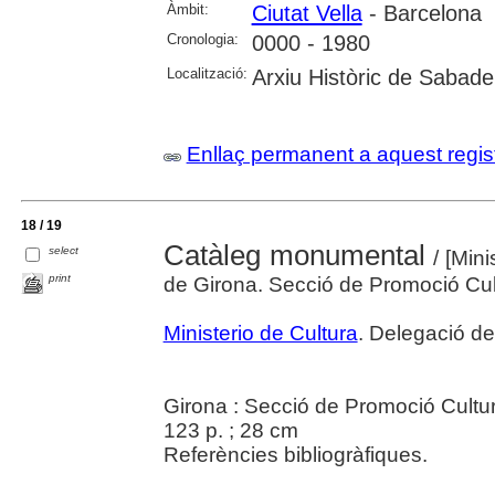
Àmbit:
Ciutat Vella
- Barcelona
Cronologia:
0000 - 1980
Localització:
Arxiu Històric de Sabadel
Enllaç permanent a aquest regis
18 / 19
Catàleg monumental
select
/ [Mini
print
de Girona. Secció de Promoció Cul
Ministerio de Cultura
. Delegació de
Girona : Secció de Promoció Cultur
123 p. ; 28 cm
Referències bibliogràfiques.