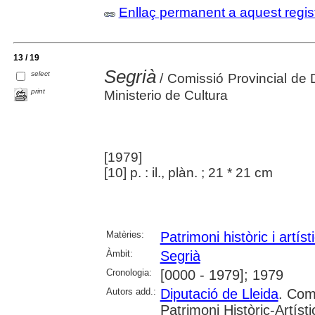
Enllaç permanent a aquest regis
13 / 19
Segrià
select
/ Comissió Provincial de D
print
Ministerio de Cultura
[1979]
[10] p. : il., plàn. ; 21 * 21 cm
Matèries:
Patrimoni històric i artíst
Àmbit:
Segrià
Cronologia:
[0000 - 1979]; 1979
Autors add.:
Diputació de Lleida
. Com
Patrimoni Històric-Artísti