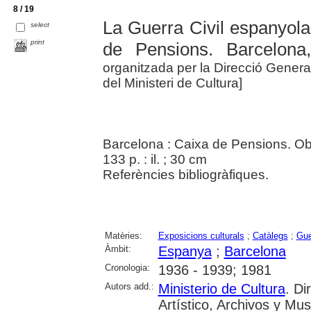
8 / 19
La Guerra Civil espanyola
select
print
de Pensions. Barcelona, 
organitzada per la Direcció General
del Ministeri de Cultura]
Barcelona : Caixa de Pensions. Obr
133 p. : il. ; 30 cm
Referències bibliogràfiques.
Matèries:
Exposicions culturals
;
Catàlegs
;
Gue
Àmbit:
Espanya
;
Barcelona
Cronologia:
1936 - 1939; 1981
Autors add.:
Ministerio de Cultura
. Di
Artístico, Archivos y Mu