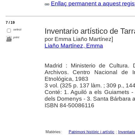
Enllaç permanent a aquest regis
7 / 19
Inventario artístico de Tar
select
print
por Emma Liaño Martínez]
Liaño Martínez, Emma
Madrid : Ministerio de Cultura.
Archivos. Centro Nacional de In
Etnológica, 1983
3 vol. (325 p. 137 làm. ; 309 p., 144 
Conté: 1. Aguiló a els Guiamets 
dels Domenys - 3. Santa Bárbara a
ISBN 84-50086116
Matèries:
Patrimoni històric i artístic
;
Inventari