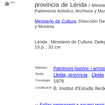
print
provincia de Lérida
/ Minist
Patrimonio Artístico, Archivos y M
Ministerio de Cultura
. Dirección Ge
y Museos
Lérida : Ministerio de Cultura. Del
15 p. ; 32 cm
Matèries:
Patrimoni històric i artíst
Àmbit:
Lleida, província
;
Lleida
Cronologia:
1979
Localització:
B. Institut d'Estudis Iler
Enllaç permanent a aquest regis