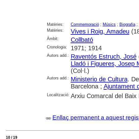
Matèries:
Commemoració
;
Músics
;
Biografia
;
Matèries:
Vives i Roig, Amadeu
(18
Àmbit:
Collbató
Cronologia:
1971; 1914
Autors add.:
Raventós Estruch, José
Lladó i Figueres, Josep 
(Col·l.)
Autors add.:
Ministerio de Cultura
. De
Barcelona ;
Ajuntament d
Localització:
Arxiu Comarcal del Baix 
Enllaç permanent a aquest regis
10 / 19