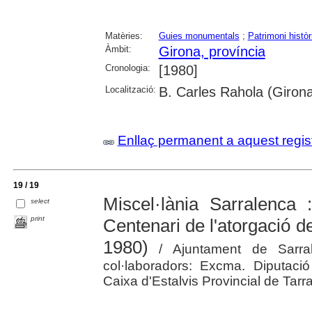
Matèries:
Guies monumentals
;
Patrimoni històri
Àmbit:
Girona, província
Cronologia:
[1980]
Localització:
B. Carles Rahola (Girona
Enllaç permanent a aquest regis
19 / 19
Miscel·lània Sarralenca 
select
print
Centenari de l'atorgació d
1980)
/ Ajuntament de Sarral
col·laboradors: Excma. Diputació
Caixa d'Estalvis Provincial de Tar