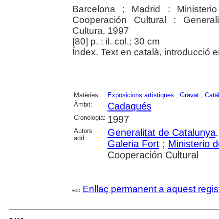
Barcelona ; Madrid : Ministeri
Cooperación Cultural : General
Cultura, 1997
[80] p. : il. col.; 30 cm
Índex. Text en català, introducció en
Matèries:
Exposicions artístiques
;
Gravat
;
Catà
Àmbit:
Cadaqués
Cronologia:
1997
Autors
Generalitat de Catalunya
add.:
Galeria Fort
;
Ministerio 
Cooperación Cultural
Enllaç permanent a aquest regis