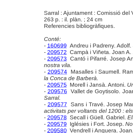
Sarral : Ajuntament : Comissió del 
263 p. : il. plàn. ; 24 cm
Referencies bibliogràfiques.
Conté:
-
160699
Andreu i Padreny. Adolf.
-
209572
Campà i Viñeta. Joan A.
-
209573
Cantó i Pifarré. Josep A
nostra vila.
-
209574
Masalles i Saumell. Ra
la Conca de Barberà.
-
209575
Morell i Jansà. Antoni.
Un
-
209576
Vallet de Goytisolo. Joa
Sarral.
-
209577
Sans i Travé. Josep Mar
activitats per voltants del 1200 : el
-
209578
Secall i Güell. Gabriel.
El
-
209579
Iglésies i Fort. Josep.
Not
-
209580
Vendrell i Anguera. Joan