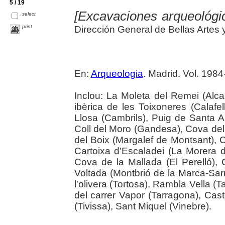
5 / 19
[Excavaciones arqueológi
select
print
Dirección General de Bellas Artes 
En:
Arqueologia
. Madrid. Vol. 1984
Inclou: La Moleta del Remei (Alcan
ibèrica de les Toixoneres (Calafell
Llosa (Cambrils), Puig de Santa Ann
Coll del Moro (Gandesa), Cova del
del Boix (Margalef de Montsant), 
Cartoixa d'Escaladei (La Morera d
Cova de la Mallada (El Perelló), 
Voltada (Montbrió de la Marca-Sarr
l'olivera (Tortosa), Rambla Vella (
del carrer Vapor (Tarragona), Cast
(Tivissa), Sant Miquel (Vinebre).