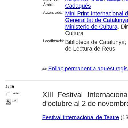
Àmbit:
Cadaqués
Autors add.:
Mini Print Internacional
Generalitat de Cataluny
Ministerio de Cultura
. Di
Cultural
Localització:
Biblioteca de Catalunya;
de Lectura de Reus
Enllaç permanent a aquest regis
4 / 19
XIII Festival Internacio
select
print
d'octubre al 2 de novembr
Festival Internacional de Teatre
(13