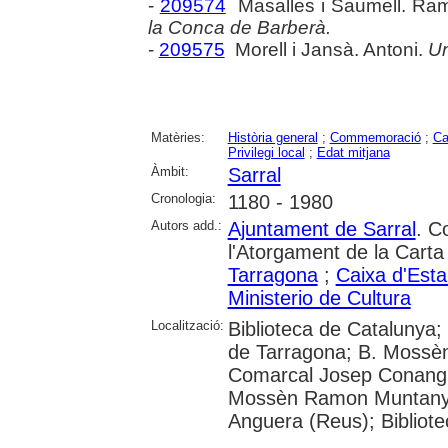
-
209574
Masalles i Saumell. Ra
la Conca de Barberà.
-
209575
Morell i Jansà. Antoni.
Un
Matèries:
Història general
;
Commemoració
;
Ca
Privilegi local
;
Edat mitjana
Àmbit:
Sarral
Cronologia:
1180 - 1980
Autors add.:
Ajuntament de Sarral
. C
l'Atorgament de la Carta
Tarragona
;
Caixa d'Esta
Ministerio de Cultura
Localització:
Biblioteca de Catalunya;
de Tarragona; B. Mossèn
Comarcal Josep Conangla
Mossèn Ramon Muntanyola
Anguera (Reus); Bibliote