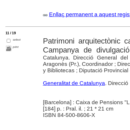
Enllaç permanent a aquest regis
11 / 19
Patrimoni arquitectònic 
select
print
Campanya de divulgaci
Catalunya. Direcció General del
Aragonès (Pr.), Coordinador ; Dire
y Bibliotecas ; Diputació Provincial d
Generalitat de Catalunya
. Direcció
[Barcelona] : Caixa de Pensions "
[184] p. : Pral. il. ; 21 * 21 cm
ISBN 84-500-8606-X