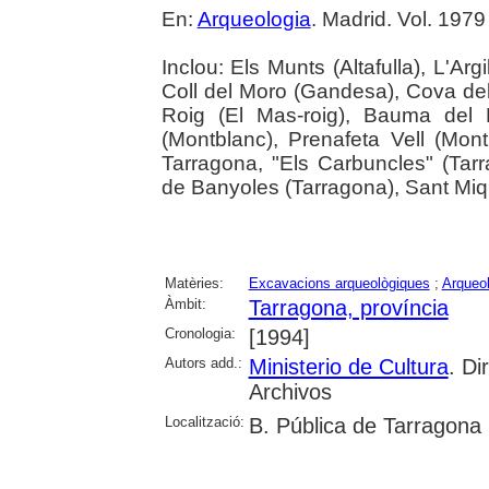
En:
Arqueologia
. Madrid. Vol. 1979
Inclou: Els Munts (Altafulla), L'Argi
Coll del Moro (Gandesa), Cova del
Roig (El Mas-roig), Bauma del 
(Montblanc), Prenafeta Vell (Mon
Tarragona, "Els Carbuncles" (Tarr
de Banyoles (Tarragona), Sant Miqu
Matèries:
Excavacions arqueològiques
;
Arqueol
Àmbit:
Tarragona, província
Cronologia:
[1994]
Autors add.:
Ministerio de Cultura
. Di
Archivos
Localització:
B. Pública de Tarragona