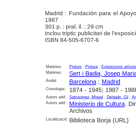
Madrid : Fundación para el Apoyo 
1987
301 p. : pral. il. ; 29 cm
Inclou tríptic publicitari de l'exposic
ISBN 84-505-6707-6
Matèries:
Pintors
;
Pintura
;
Exposicions artísti
Matèries:
Sert i Badia, Josep Mari
Àmbit:
Barcelona
;
Madrid
Cronologia:
1874 - 1945; 1987 - 198
Autors add.:
Satrustegui, Miguel
;
Delgado, Gil
;
Ar
Autors add.:
Ministerio de Cultura
. Di
Archivos
Localització:
Biblioteca Borja (URL)