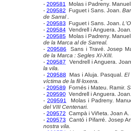
-
209581
Molas i Padreny. Manuel
-
209582
Fuguet i Sans. Joan.
Bar
de Sarral .
-
209583
Fuguet i Sans. Joan.
L'O
-
209584
Vendrell i Anguera. Joan
-
209585
Molas i Padreny. Manuel
de la Marca al de Sarreal.
-
209586
Sans i Travé. Josep Ma
de la Marca : Segles XI-XIII.
-
209587
Vendrell i Anguera. Joa
la vila.
-
209588
Mas i Aluja. Pasqual.
El
víctima de la fil·loxera.
-
209589
Fornés i Mateu. Ramir.
S
-
209590
Vendrell i Anguera. Joan
-
209591
Molas i Padreny. Manu
del VIII Centenari.
-
209572
Campà i Viñeta. Joan A.
-
209573
Cantó i Pifarré. Josep A
nostra vila.