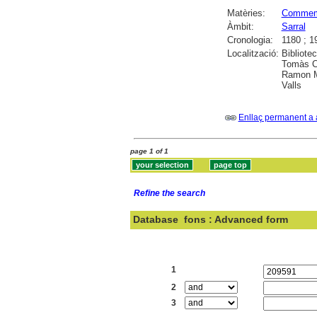
Matèries:
Commem
Àmbit:
Sarral
Cronologia:
1180 ; 1
Localització:
Bibliote
Tomàs Ca
Ramon Mu
Valls
Enllaç permanent a 
page 1 of 1
Refine the search
Database
fons : Advanced form
Search:
1
2
3