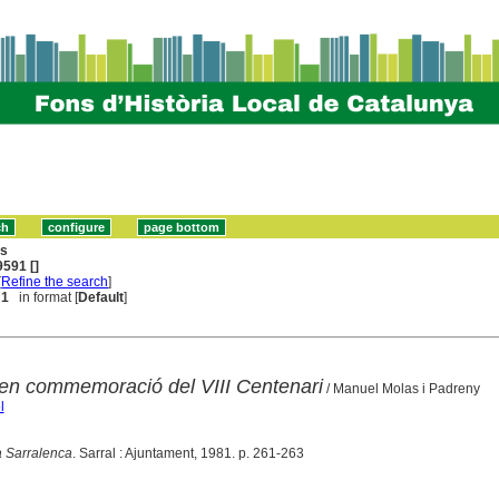
ns
591 []
[
Refine the search
]
 1
in format [
Default
]
 en commemoració del VIII Centenari
/ Manuel Molas i Padreny
l
a Sarralenca
. Sarral : Ajuntament, 1981. p. 261-263