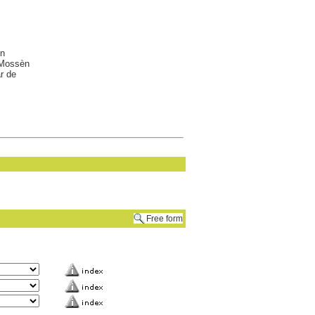
èn
 Mossèn
r de
Free form