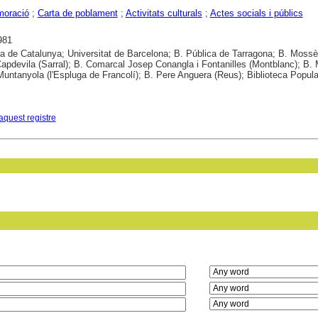
oració
;
Carta de poblament
;
Activitats culturals
;
Actes socials i públics
981
ca de Catalunya; Universitat de Barcelona; B. Pública de Tarragona; B. Moss
pdevila (Sarral); B. Comarcal Josep Conangla i Fontanilles (Montblanc); B.
ntanyola (l'Espluga de Francolí); B. Pere Anguera (Reus); Biblioteca Popula
aquest registre
in field: