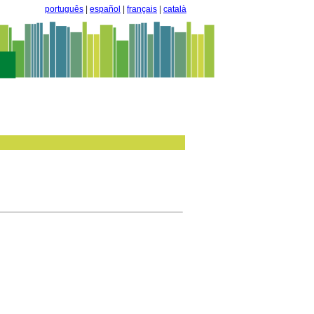
português
|
español
|
français
|
català