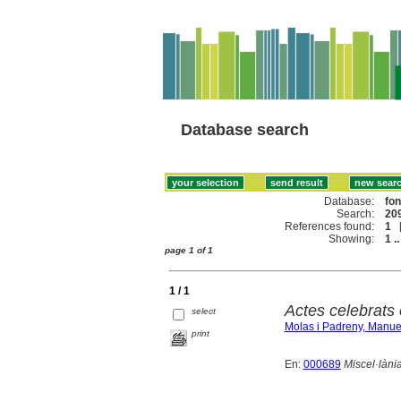
Database search
Database:
fo
Search:
209
References found:
1
Showing:
1 ..
page 1 of 1
1 / 1
Actes celebrats
select
Molas i Padreny, Manue
print
En:
000689
Miscel·làni