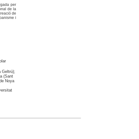
orgada per
onal de la
creació de
rbanisme i
lar
 Geltrú);
la (Sant
 de Noya
ersitat