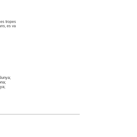
les tropes
ans, es va
;
alunya;
ona;
nya;