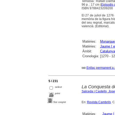
Terrassa : Rafael Dalma
96 p. ; 17 cm (
Episodis d
ISBN 9788423209200
El 27 de juliol de 1276 
memòria de la figura hist
del seu regnat, marcats 
valencià. (Editorial).
Matèries:
Monarque
Matèries:
Jaume I e
Àmbit:
Catalunya
Cronologia:
[1270 - 1
Enllaç permanent a 
5 / 231
La Conquesta d
select
Salceda i Castells, Jos
print
En:
Revista Cambrils
. C
Text complet
Matèries:
Jaume I 