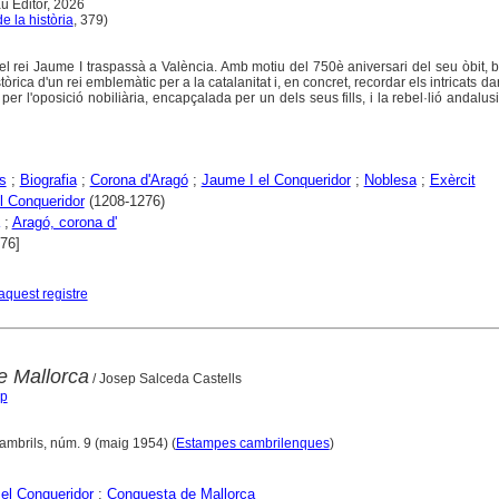
u Editor, 2026
e la història
, 379)
el rei Jaume I traspassà a València. Amb motiu del 750è aniversari del seu òbit, b
òrica d'un rei emblemàtic per a la catalanitat i, en concret, recordar els intricats da
per l'oposició nobiliària, encapçalada per un dels seus fills, i la rebel·lió andalus
s
;
Biografia
;
Corona d'Aragó
;
Jaume I el Conqueridor
;
Noblesa
;
Exèrcit
l Conqueridor
(1208-1276)
;
Aragó, corona d'
276]
aquest registre
e Mallorca
/ Josep Salceda Castells
ep
ambrils, núm. 9 (maig 1954) (
Estampes cambrilenques
)
el Conqueridor
;
Conquesta de Mallorca