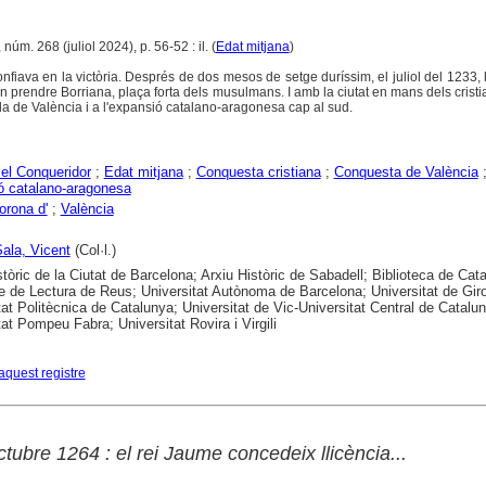
 núm. 268 (juliol 2024), p. 56-52 : il. (
Edat mitjana
)
fiava en la victòria. Després de dos mesos de setge duríssim, el juliol del 1233, 
 prendre Borriana, plaça forta dels musulmans. I amb la ciutat en mans dels cristi
uda de València i a l'expansió catalano-aragonesa cap al sud.
el Conqueridor
;
Edat mitjana
;
Conquesta cristiana
;
Conquesta de València
ó catalano-aragonesa
orona d'
;
València
ala, Vicent
(Col·l.)
stòric de la Ciutat de Barcelona; Arxiu Històric de Sabadell; Biblioteca de Cat
e de Lectura de Reus; Universitat Autònoma de Barcelona; Universitat de Gir
tat Politècnica de Catalunya; Universitat de Vic-Universitat Central de Catalu
tat Pompeu Fabra; Universitat Rovira i Virgili
aquest registre
ctubre 1264 : el rei Jaume concedeix llicència...