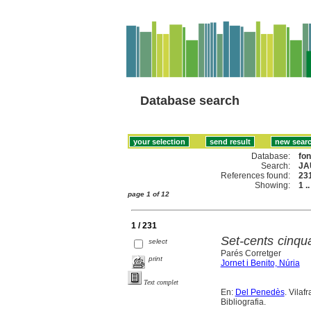
Database search
Database:
fo
Search:
JA
References found:
23
Showing:
1 .
page 1 of 12
1 / 231
Set-cents cinqu
select
Parés Corretger
print
Jornet i Benito, Núria
Text complet
En:
Del Penedès
. Vilaf
Bibliografia.