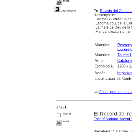
print
En:
Revista del Centre 
Text complet
Ressenya de:
. Jaume I / Ferran Solde
. Escornalbou, de la Co
. La mare de Déu de la S
. Manual d'excursionism
Matèries:
Ressen
Excursi
Matèries:
Jaume I 
Àmbit:
Catalun
Cronologia:
1208 - 1
Accés:
https://
Localització:
B. Centr
Enllaç permanent a 
3 / 231
El Record del re
select
Escartí Soriano, Vicent
print
Barcelona ; Catarroja : E