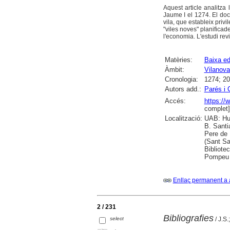
Aquest article analitza 
Jaume I el 1274. El doc
vila, que estableix privi
"viles noves" planificad
l'economia. L'estudi rev
Matèries:
Baixa ed
Àmbit:
Vilanova 
Cronologia:
1274; 2
Autors add.:
Parés i 
Accés:
https:/
complet]
Localització:
UAB: Hum
B. Santi
Pere de 
(Sant Sa
Bibliote
Pompeu F
Enllaç permanent a 
2 / 231
Bibliografies
select
/ J.S.;