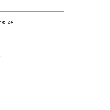
amp de
r