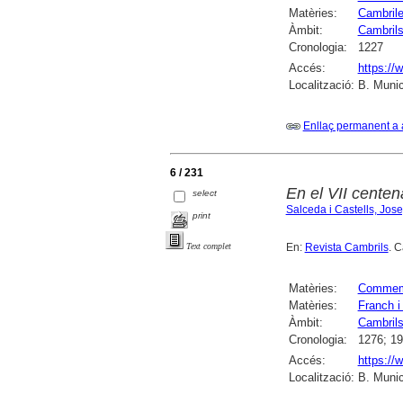
Matèries:
Cambril
Àmbit:
Cambril
Cronologia:
1227
Accés:
https://
Localització:
B. Munic
Enllaç permanent a 
6 / 231
En el VII centen
select
Salceda i Castells, Jos
print
En:
Revista Cambrils
. C
Text complet
Matèries:
Commemor
Matèries:
Franch i
Àmbit:
Cambril
Cronologia:
1276; 1
Accés:
https://
Localització:
B. Munic