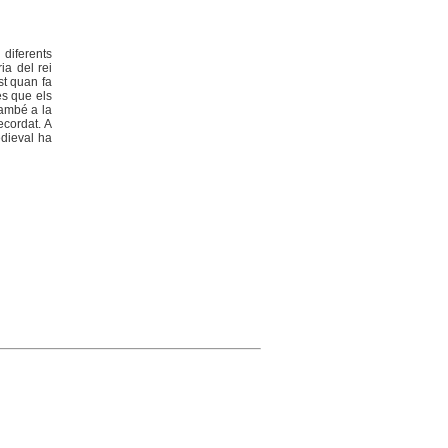
 diferents
ia del rei
st quan fa
ès que els
també a la
ecordat. A
edieval ha