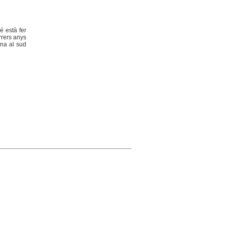
é està fer
rrers anys
ina al sud