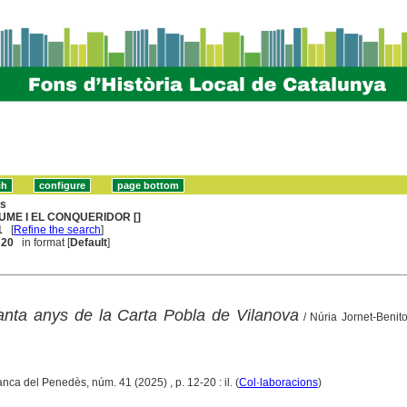
ns
UME I EL CONQUERIDOR []
1
[
Refine the search
]
. 20
in format [
Default
]
anta anys de la Carta Pobla de Vilanova
/ Núria Jornet-Benit
ranca del Penedès, núm. 41 (2025) , p. 12-20 : il. (
Col·laboracions
)