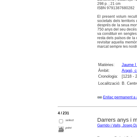
298 p. ; 21 cm
ISBN 9791387680282
El present volum recull
societats dels territori
després de la seua mort
750 anys del seu decés. 
va constituir en sengles
resta dels països de la 
revisitar aquella memò
marcat sempre les nostres
Matèries:
Jaume I 
Àmbit:
Aragó, c
Cronologia:
[1218 - 
Localització:
B. Centr
Enllaç permanent a 
4 / 231
Darrers anys i 
select
Garrido i Valls, Josep D
print