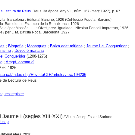
de Lectura de Reus
. Reus. 3a època. Any VIII, núm. 167 (març 1927), p. 67
vila. Barcelona : Editorial Barcino, 1926 (Col·lecció Popular Barcino)
lla. Barcelona : Estampa de la Renaixença, 1926
ala / per Mossèn Lluis Otzet, prev.. Igualada : Nicolau Poncell Impressor, 1926
e / per J. M. Batista Roca. Barcelona, 1927
yes
;
Biografia
;
Monarques
;
Baixa edat mitjana
;
Jaume I el Conqueridor
;
onisme
;
Devoció mariana
el Conqueridor
(1208-1276)
ya
;
Aragó, corona d'
276; 1926
raco.cat/index.php/RevistaCLR/article/view/194236
e de Lectura de Reus
aquest registre
i Jaume I (segles XIII-XXI)
/ Vicent Josep Escartí Soriano
 Josep
ditorial Afers, 2026