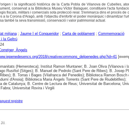
l'origen i la significació històrica de la Carta Pobla de Vilanova de Cubelles, at
ument, conservat a la Biblioteca Museu Víctor Balaguer, constitueix l'acta fundaci
legis fiscals, militars i comercials sota protecció reial. S'emmarca dins el procés de 
es a la Corona d'Aragó, amb l'objectiu d'enfortir el poder monàrquic i dinamitzar l'u
isa també la seva transmissió, conservació i valor patrimonial actual.
at mitjana
;
Jaume I el Conqueridor
;
Carta de poblament
;
Commemoració
i la Geltrú
024
Corretger, Àngels
/www.iepenedesencs.org/2018/creativecommons_delpenedes.php?id=41
[exemp
anitats (Hemeroteca); Institut Ramon Muntaner; B. Joan Oliva (Vilanova i la
ago Rusiñol (Sitges); B. Manuel de Pedrolo (Sant Pere de Ribes); B. Josep P
Ribes); B. Torras i Bages (Vilafranca del Penedès); Biblioteca Ramon Bosch
durní d'Anoia); Biblioteca Maria Àngels Torrents (Sant Pere de Riudebitlles);
ca de Catalunya; B. Centre de Lectura de Reus; Universitat de Barcelona; Univ
abra; Universitat Rovira i Virgili
aquest registre
 J.I.