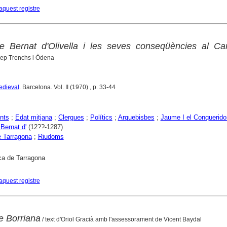
aquest registre
e Bernat d'Olivella i les seves conseqüències al C
sep Trenchs i Òdena
edieval
. Barcelona. Vol. II (1970) , p. 33-44
nts
;
Edat mitjana
;
Clergues
;
Polítics
;
Arquebisbes
;
Jaume I el Conquerido
 Bernat d'
(12??-1287)
 Tarragona
;
Riudoms
ca de Tarragona
aquest registre
e Borriana
/ text d'Oriol Gracià amb l'assessorament de Vicent Baydal