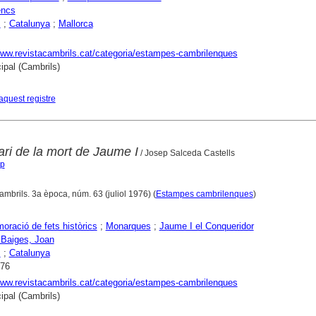
encs
s
;
Catalunya
;
Mallorca
www.revistacambrils.cat/categoria/estampes-cambrilenques
ipal (Cambrils)
aquest registre
ari de la mort de Jaume I
/ Josep Salceda Castells
ep
ambrils. 3a època, núm. 63 (juliol 1976) (
Estampes cambrilenques
)
ació de fets històrics
;
Monarques
;
Jaume I el Conqueridor
 Baiges, Joan
s
;
Catalunya
976
www.revistacambrils.cat/categoria/estampes-cambrilenques
ipal (Cambrils)