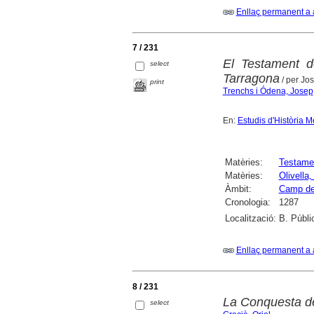
Enllaç permanent a 
7 / 231
El Testament d
select
Tarragona
/ per Jo
print
Trenchs i Ódena, Josep
En:
Estudis d'Història M
Matèries:
Testame
Matèries:
Olivella,
Àmbit:
Camp de
Cronologia:
1287
Localització:
B. Públi
Enllaç permanent a 
8 / 231
La Conquesta d
select