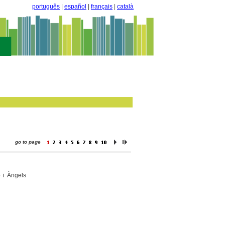
português
|
español
|
français
|
català
go to page
o i Àngels