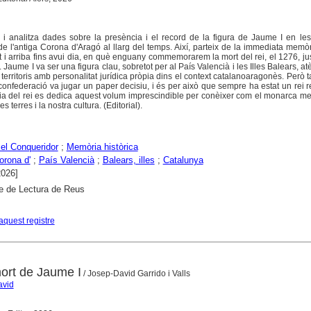
 i analitza dades sobre la presència i el record de la figura de Jaume I en les
s de l'antiga Corona d'Aragó al llarg del temps. Així, parteix de la immediata memòr
 i arriba fins avui dia, en què enguany commemorarem la mort del rei, el 1276, ju
Jaume I va ser una figura clau, sobretot per al País Valencià i les Illes Balears, at
 territoris amb personalitat jurídica pròpia dins el context catalanoaragonès. Però 
confederació va jugar un paper decisiu, i és per això que sempre ha estat un rei r
ria del rei es dedica aquest volum imprescindible per conèixer com el monarca m
 terres i la nostra cultura. (Editorial).
el Conqueridor
;
Memòria històrica
orona d'
;
País Valencià
;
Balears, illes
;
Catalunya
2026]
e de Lectura de Reus
aquest registre
mort de Jaume I
/ Josep-David Garrido i Valls
avid