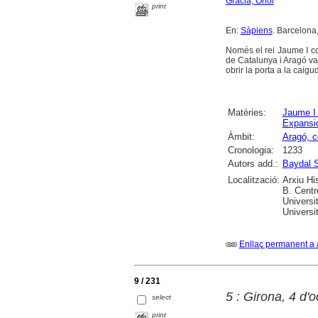
Gracià, Oriol
print
En:
Sàpiens
. Barcelona,
Només el rei Jaume I con
de Catalunya i Aragó van
obrir la porta a la caig
Matèries:
Jaume I 
Expansi
Àmbit:
Aragó, c
Cronologia:
1233
Autors add.:
Baydal S
Localització:
Arxiu Hi
B. Centr
Universi
Universi
Enllaç permanent a 
9 / 231
5 : Girona, 4 d'o
select
print