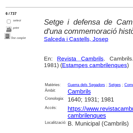
6 / 737
Setge i defensa de Camb
select
print
d'una commemoració histò
Salceda i Castells, Josep
Text complet
En:
Revista Cambrils
. Cambril
1981) (
Estampes cambrilenques
)
Matèries:
Guerra dels Segadors
;
Setges
;
Comm
Àmbit:
Cambrils
Cronologia:
1640; 1931; 1981
Accés:
https://www.revistacambr
cambrilenques
Localització:
B. Municipal (Cambrils)