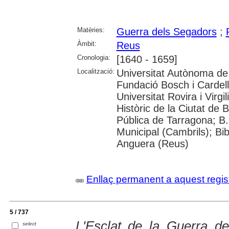
Matèries:
Guerra dels Segadors
;
Àmbit:
Reus
Cronologia:
[1640 - 1659]
Localització:
Universitat Autònoma de 
Fundació Bosch i Cardel
Universitat Rovira i Virg
Històric de la Ciutat de 
Pública de Tarragona; B.
Municipal (Cambrils); Bib
Anguera (Reus)
Enllaç permanent a aquest regis
5 / 737
L'Esclat de la Guerra d
select