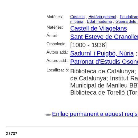
Matèries:
Castells
;
Història general
;
Feudalis
mitjana
;
Edat moderna
;
Guerra dels
Matèries:
Castell de Vilagelans
Àmbit:
Sant Esteve de Granoller
Cronologia:
[1000 - 1936]
Autors add.:
Sadurní i Puigbò, Núria
Autors add.:
Patronat d'Estudis Oson
Localització:
Biblioteca de Catalunya; 
de Catalunya; Institut R
Municipal de Manlleu BB
Biblioteca de Torelló (Tor
Enllaç permanent a aquest regis
2 / 737