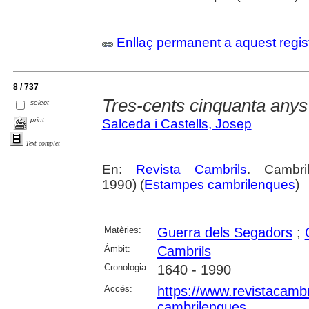
Enllaç permanent a aquest regis
8 / 737
Tres-cents cinquanta anys
select
print
Salceda i Castells, Josep
Text complet
En:
Revista Cambrils
. Cambr
1990) (
Estampes cambrilenques
)
Matèries:
Guerra dels Segadors
;
Àmbit:
Cambrils
Cronologia:
1640 - 1990
Accés:
https://www.revistacambr
cambrilenques