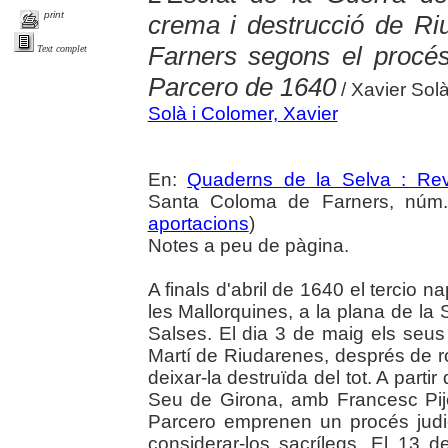
print
crema i destrucció de R
Farners segons el procés
Text complet
Parcero de 1640
/ Xavier Sol
Solà i Colomer, Xavier
En:
Quaderns de la Selva : Revi
Santa Coloma de Farners, núm. 
aportacions
)
Notes a peu de pàgina.
A finals d'abril de 1640 el tercio
les Mallorquines, a la plana de la
Salses. El dia 3 de maig els seus
Martí de Riudarenes, després de rob
deixar-la destruïda del tot. A parti
Seu de Girona, amb Francesc Pijo
Parcero emprenen un procés judic
considerar-los sacrílegs. El 13 de