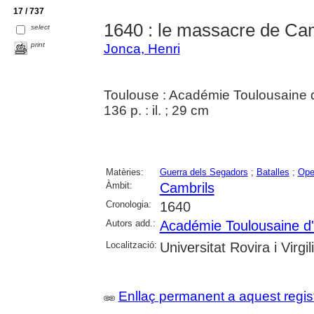
17 / 737
1640 : le massacre de Ca
select
print
Jonca, Henri
Toulouse : Académie Toulousaine d'H
136 p. : il. ; 29 cm
Matèries:
Guerra dels Segadors
;
Batalles
;
Ope
Àmbit:
Cambrils
Cronologia:
1640
Autors add.:
Académie Toulousaine d'Hi
Localització:
Universitat Rovira i Virgili
Enllaç permanent a aquest regis