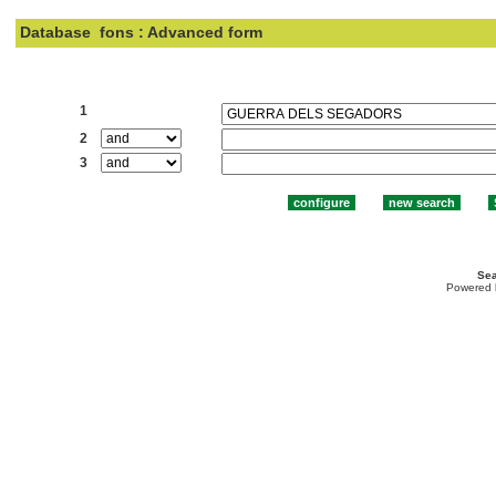
Database
fons : Advanced form
Search:
1
2
3
Sea
Powered