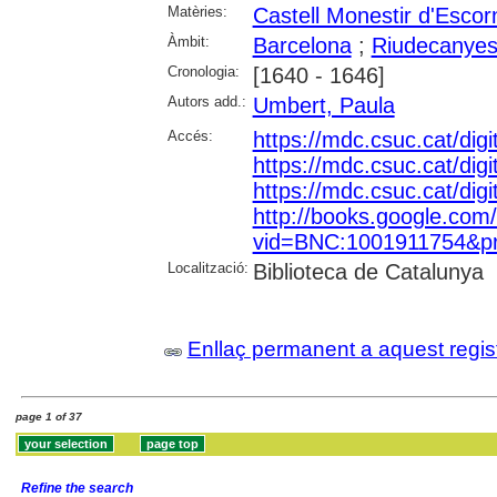
Matèries:
Castell Monestir d'Escor
Àmbit:
Barcelona
;
Riudecanye
Cronologia:
[1640 - 1646]
Autors add.:
Umbert, Paula
Accés:
https://mdc.csuc.cat/digi
https://mdc.csuc.cat/digi
https://mdc.csuc.cat/digi
http://books.google.com
vid=BNC:1001911754&pri
Localització:
Biblioteca de Catalunya
Enllaç permanent a aquest regis
page 1 of 37
Refine the search