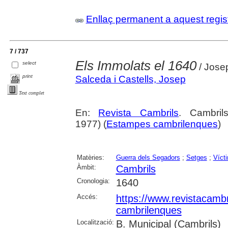
Enllaç permanent a aquest regis
7 / 737
Els Immolats el 1640
select
/ Josep
print
Salceda i Castells, Josep
Text complet
En:
Revista Cambrils
. Cambri
1977) (
Estampes cambrilenques
)
Matèries:
Guerra dels Segadors
;
Setges
;
Víct
Àmbit:
Cambrils
Cronologia:
1640
Accés:
https://www.revistacambr
cambrilenques
Localització:
B. Municipal (Cambrils)