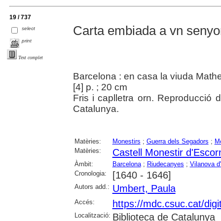
19 / 737
Carta embiada a vn senyo
select
print
Text complet
Barcelona : en casa la viuda Mathev
[4] p. ; 20 cm
Fris i caplletra orn. Reproducció d
Catalunya.
Matèries:
Monestirs
;
Guerra dels Segadors
;
M
Matèries:
Castell Monestir d'Escor
Àmbit:
Barcelona
;
Riudecanyes
;
Vilanova d
Cronologia:
[1640 - 1646]
Autors add.:
Umbert, Paula
Accés:
https://mdc.csuc.cat/digi
Localització:
Biblioteca de Catalunya