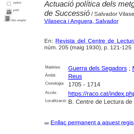
Actuació política dels met
select
print
de Successió
/ Salvador Vilas
Vilaseca i Anguera, Salvador
Text complet
En:
Revista del Centre de Lectu
núm. 205 (maig 1930), p. 121-125
Matèries:
Guerra dels Segadors
;
Àmbit:
Reus
Cronologia:
1705 - 1714
Accés:
https://raco.cat/index.p
Localització:
B. Centre de Lectura de
Enllaç permanent a aquest regis