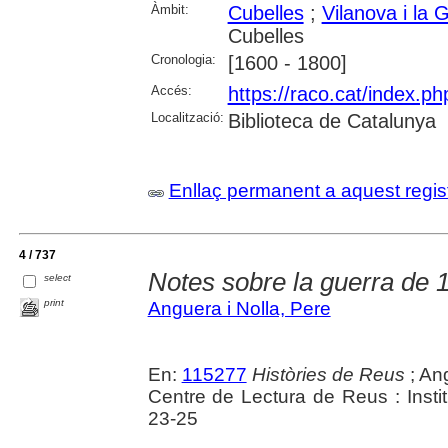
Àmbit:
Cubelles
;
Vilanova i la G
Cubelles
Cronologia:
[1600 - 1800]
Accés:
https://raco.cat/index.ph
Localització:
Biblioteca de Catalunya
Enllaç permanent a aquest regis
4 / 737
Notes sobre la guerra de 
select
print
Anguera i Nolla, Pere
En:
115277
Històries de Reus
; Ang
Centre de Lectura de Reus : Instit
23-25