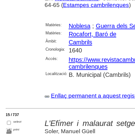
64-65 (
Estampes cambrilenques
)
Matèries:
Noblesa
;
Guerra dels S
Matèries:
Rocafort, Baró de
Àmbit:
Cambrils
Cronologia:
1640
Accés:
https://www.revistacambr
cambrilenques
Localització:
B. Municipal (Cambrils)
Enllaç permanent a aquest regis
15 / 737
L'Efímer i malaurat setg
select
print
Soler, Manuel Güell