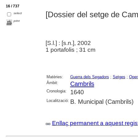
16 / 737
[Dossier del setge de Camb
select
print
[S.l.] : [s.n.], 2002
1 portafolis ; 31 cm
Matèries:
Guerra dels Segadors
;
Setges
;
Oper
Àmbit:
Cambrils
Cronologia:
1640
Localització:
B. Municipal (Cambrils)
Enllaç permanent a aquest regis