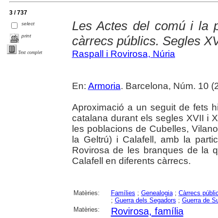
3 / 737
Les Actes del comú i la p
select
print
càrrecs públics. Segles XVI
Raspall i Rovirosa, Núria
Text complet
En:
Armoria
. Barcelona, Núm. 10 (2
Aproximació a un seguit de fets hi
catalana durant els segles XVII i 
les poblacions de Cubelles, Vilan
la Geltrú) i Calafell, amb la par
Rovirosa de les branques de la 
Calafell en diferents càrrecs.
Matèries:
Famílies
;
Genealogia
;
Càrrecs públi
;
Guerra dels Segadors
;
Guerra de S
Matèries:
Rovirosa, família