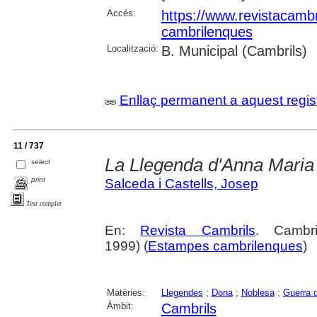
Accés:
https://www.revistacambr
cambrilenques
Localització:
B. Municipal (Cambrils)
Enllaç permanent a aquest regis
11 / 737
La Llegenda d'Anna Maria (
select
print
Salceda i Castells, Josep
Text complet
En:
Revista Cambrils
. Cambr
1999) (
Estampes cambrilenques
)
Matèries:
Llegendes
;
Dona
;
Noblesa
;
Guerra 
Àmbit:
Cambrils