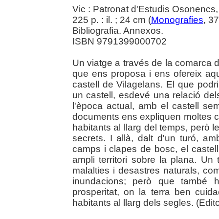
Vic : Patronat d'Estudis Osonencs
225 p. : il. ; 24 cm (
Monografies
, 3
Bibliografia. Annexos.
ISBN 9791399000702
Un viatge a través de la comarca d'
que ens proposa i ens ofereix aque
castell de Vilagelans. El que podr
un castell, esdevé una relació dels
l'època actual, amb el castell se
documents ens expliquen moltes co
habitants al llarg del temps, però
secrets. I allà, dalt d'un turó, a
camps i clapes de bosc, el castel
ampli territori sobre la plana. Un
malalties i desastres naturals, co
inundacions; però que també 
prosperitat, on la terra ben cui
habitants al llarg dels segles. (Edito