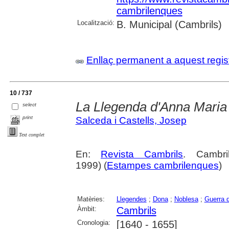
cambrilenques
Localització:
B. Municipal (Cambrils)
Enllaç permanent a aquest regis
10 / 737
La Llegenda d'Anna Maria (
select
print
Salceda i Castells, Josep
Text complet
En:
Revista Cambrils
. Cambr
1999) (
Estampes cambrilenques
)
Matèries:
Llegendes
;
Dona
;
Noblesa
;
Guerra 
Àmbit:
Cambrils
Cronologia:
[1640 - 1655]