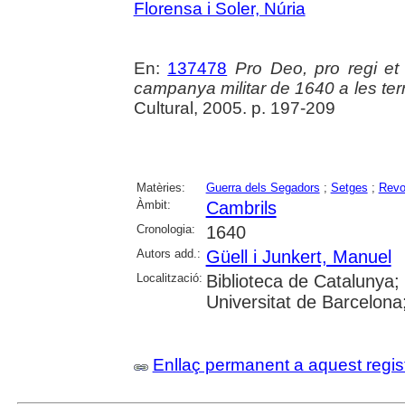
Florensa i Soler, Núria
En:
137478
Pro Deo, pro regi et 
campanya militar de 1640 a les te
Cultural, 2005. p. 197-209
Matèries:
Guerra dels Segadors
;
Setges
;
Revo
Àmbit:
Cambrils
Cronologia:
1640
Autors add.:
Güell i Junkert, Manuel
Localització:
Biblioteca de Catalunya;
Universitat de Barcelon
Enllaç permanent a aquest regis