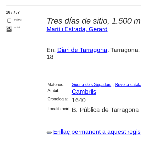
18 / 737
Tres días de sitio, 1.500 
select
print
Martí i Estrada, Gerard
En:
Diari de Tarragona
. Tarragona
18
Matèries:
Guerra dels Segadors
;
Revolta catal
Àmbit:
Cambrils
Cronologia:
1640
Localització:
B. Pública de Tarragona
Enllaç permanent a aquest regis