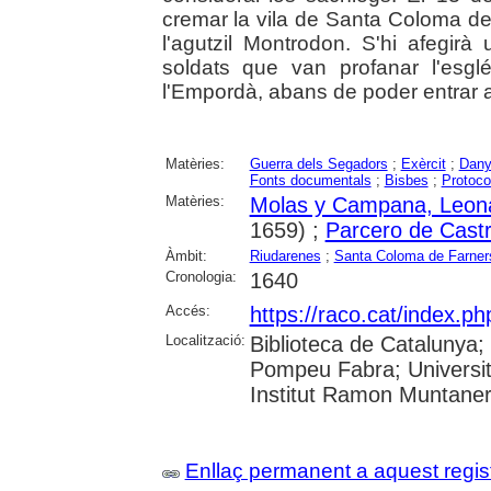
cremar la vila de Santa Coloma de
l'agutzil Montrodon. S'hi afegi
soldats que van profanar l'esg
l'Empordà, abans de poder entrar a
Matèries:
Guerra dels Segadors
;
Exèrcit
;
Dany
Fonts documentals
;
Bisbes
;
Protoco
Matèries:
Molas y Campana, Leon
1659) ;
Parcero de Castr
Àmbit:
Riudarenes
;
Santa Coloma de Farner
Cronologia:
1640
Accés:
https://raco.cat/index.
Localització:
Biblioteca de Catalunya; U
Pompeu Fabra; Universita
Institut Ramon Muntane
Enllaç permanent a aquest regis