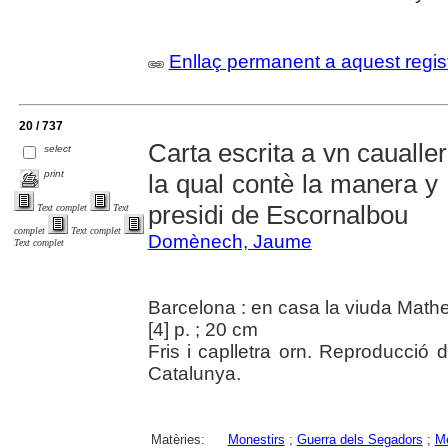
Enllaç permanent a aquest regis
20 / 737
Carta escrita a vn caualle
select
print
la qual contè la manera y 
presidi de Escornalbou
Text complet
Text
complet
Text complet
Domènech, Jaume
Text complet
Barcelona : en casa la viuda Mathev
[4] p. ; 20 cm
Fris i caplletra orn. Reproducció d
Catalunya.
Matèries:
Monestirs
;
Guerra dels Segadors
;
M