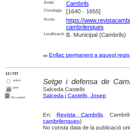
Àmbit:
Cambrils
Cronologia:
[1640 - 1655]
Accés:
https://www.revistacambr
cambrilenques
Localització:
B. Municipal (Cambrils)
Enllaç permanent a aquest regis
13 / 737
Setge i defensa de Cambr
select
print
Salceda Castells
Salceda i Castells, Josep
Text complet
En:
Revista Cambrils
. Cambri
cambrilenques
)
No consta data de la publicació ori