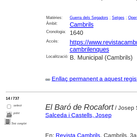
Matèries:
Guerra dels Segadors
;
Setges
;
Oper
Àmbit:
Cambrils
Cronologia:
1640
Accés:
https://www.revistacambr
cambrilenques
Localització:
B. Municipal (Cambrils)
Enllaç permanent a aquest regis
14 / 737
El Baró de Rocafort
select
/ Josep 
print
Salceda i Castells, Josep
Text complet
En:
Revista Cambrils
. Cambrils. 3