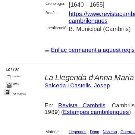
Cronologia:
[1640 - 1655]
Accés:
https://www.revistacambr
cambrilenques
Localització:
B. Municipal (Cambrils)
Enllaç permanent a aquest regis
12 / 737
La Llegenda d'Anna Maria 
select
print
Salceda i Castells, Josep
Text complet
En:
Revista Cambrils
. Cambril
1989) (
Estampes cambrilenques
)
Matèries:
Llegendes
;
Dona
;
Noblesa
;
Guerra 