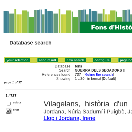
Database search
Database:
fons
Search:
GUERRA DELS SEGADORS []
References found:
737
[
Refine the search
]
Showing:
1 .. 20
in format [
Default
]
page 1 of 37
1 / 737
Vilagelans, història d'un 
select
print
Jordana, Núria Sadurní i Puigbò, J
Llop i Jordana, Irene