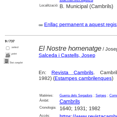
Localització:
B. Municipal (Cambrils)
Enllaç permanent a aquest regis
9 / 737
El Nostre homenatge
select
/ Jose
print
Salceda i Castells, Josep
Text complet
En:
Revista Cambrils
. Cambri
1982) (
Estampes cambrilenques
)
Matèries:
Guerra dels Segadors
;
Setges
;
Comm
Àmbit:
Cambrils
Cronologia:
1640; 1931; 1982
Accés:
https://www.revistacambr