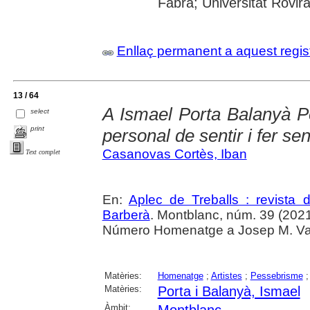
Fabra; Universitat Rovira i
Enllaç permanent a aquest regis
13 / 64
A Ismael Porta Balanyà Pe
select
print
personal de sentir i fer sen
Casanovas Cortès, Iban
Text complet
En:
Aplec de Treballs : revista
Barberà
. Montblanc, núm. 39 (2021) ,
Número Homenatge a Josep M. Vallè
Matèries:
Homenatge
;
Artistes
;
Pessebrisme
Matèries:
Porta i Balanyà, Ismael
Àmbit: