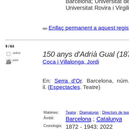
Barcelona; Universitat d
Universitat Rovira i Virgili
Enllaç permanent a aquest regis
9 / 64
150 anys d'Adrià Gual (18
select
print
Coca i Villalonga, Jordi
En:
Serra d'Or
. Barcelona, núm
il. (
Espectacles
. Teatre)
Matèries:
Teatre
;
Dramaturgs
;
Directors de tea
Àmbit:
Barcelona
;
Catalunya
Cronologia:
1872 - 1943; 2022