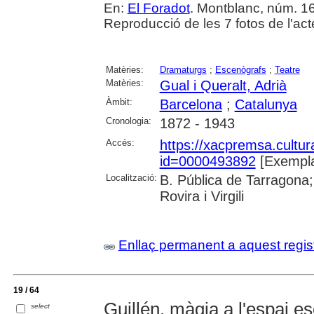
En:
El Foradot
. Montblanc, núm. 16 (
Reproducció de les 7 fotos de l'ac
Matèries:
Dramaturgs
;
Escenògrafs
;
Teatre
Matèries:
Gual i Queralt, Adrià
Àmbit:
Barcelona
;
Catalunya
Cronologia:
1872 - 1943
Accés:
https://xacpremsa.cultu
id=0000493892
[Exempla
Localització:
B. Pública de Tarragona;
Rovira i Virgili
Enllaç permanent a aquest regis
19 / 64
Guillén, màgia a l'espai e
select