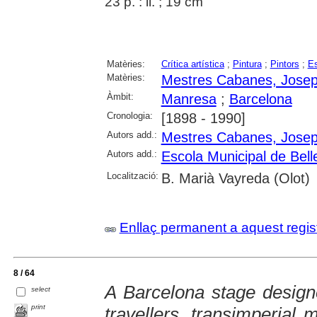
23 p. : il. ; 19 cm
Matèries:
Crítica artística
;
Pintura
;
Pintors
;
Es
Matèries:
Mestres Cabanes, Jose
Àmbit:
Manresa
;
Barcelona
Cronologia:
[1898 - 1990]
Autors add.:
Mestres Cabanes, Jose
Autors add.:
Escola Municipal de Bell
Localització:
B. Marià Vayreda (Olot)
Enllaç permanent a aquest regis
8 / 64
A Barcelona stage designe
select
print
travellers, transimperial m