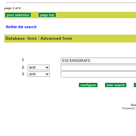
page 1 of 4
Refine the search
Database
fons : Advanced form
Search:
1
2
3
Sea
Powered