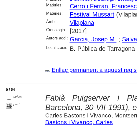
Matèries:
Cerro i Ferran, Francesc
Matèries:
Festival Mussart
(Vilapla
Àmbit:
Vilaplana
Cronologia:
[2017]
Autors add.:
Garcia, Josep M.
;
Salva
Localització:
B. Pública de Tarragona
Enllaç permanent a aquest regis
5 / 64
Fabià Puigserver i Pl
select
print
Barcelona, 30-VII-1991), e
Carles Bastons i Vivanco, Montserr
Bastons i Vivanco, Carles