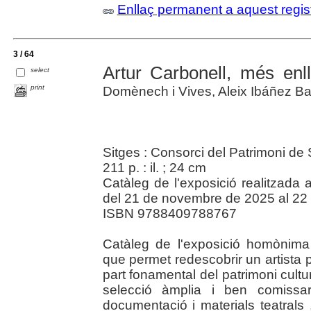
Enllaç permanent a aquest regis
3 / 64
Artur Carbonell, més enl
select
print
Domènech i Vives, Aleix Ibáñez B
Sitges : Consorci del Patrimoni de 
211 p. : il. ; 24 cm
Catàleg de l'exposició realitzada
del 21 de novembre de 2025 al 22
ISBN 9788409788767
Catàleg de l'exposició homònim
que permet redescobrir un artista po
part fonamental del patrimoni cultu
selecció àmplia i ben comissari
documentació i materials teatrals 