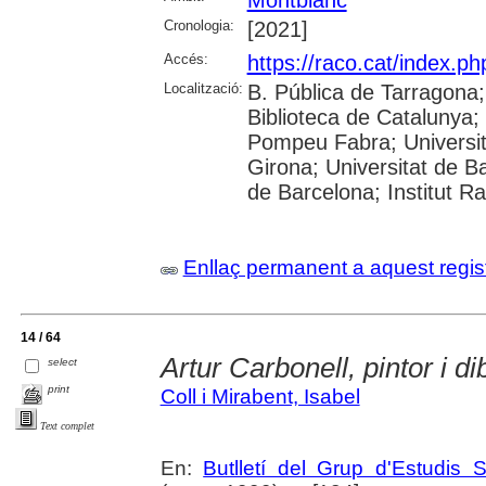
Montblanc
Cronologia:
[2021]
Accés:
https://raco.cat/index.ph
Localització:
B. Pública de Tarragona
Biblioteca de Catalunya; U
Pompeu Fabra; Universita
Girona; Universitat de Ba
de Barcelona; Institut 
Enllaç permanent a aquest regis
14 / 64
Artur Carbonell, pintor i di
select
print
Coll i Mirabent, Isabel
Text complet
En:
Butlletí del Grup d'Estudis S