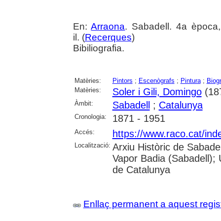
En:
Arraona
. Sabadell. 4a època
il. (
Recerques
)
Bibiliografia.
Matèries:
Pintors
;
Escenògrafs
;
Pintura
;
Biogr
Matèries:
Soler i Gili, Domingo
(18
Àmbit:
Sabadell
;
Catalunya
Cronologia:
1871 - 1951
Accés:
https://www.raco.cat/ind
Localització:
Arxiu Històric de Sabade
Vapor Badia (Sabadell); 
de Catalunya
Enllaç permanent a aquest regis