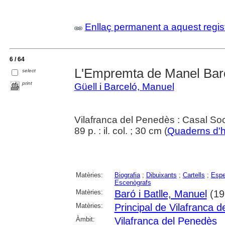
Enllaç permanent a aquest regis
6 / 64
L'Empremta de Manel Baró
select
print
Güell i Barceló, Manuel
Vilafranca del Penedès : Casal Soc
89 p. : il. col. ; 30 cm (
Quaderns d'hi
Matèries:
Biografia
;
Dibuixants
;
Cartells
;
Espe
Escenògrafs
Matèries:
Baró i Batlle, Manuel
(19
Matèries:
Principal de Vilafranca 
Àmbit:
Vilafranca del Penedès