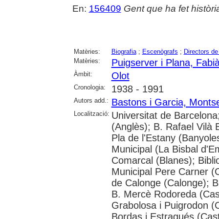
En:
156409
Gent que ha fet històri
Matèries:
Biografia
;
Escenògrafs
;
Directors de
Matèries:
Puigserver i Plana, Fabi
Àmbit:
Olot
Cronologia:
1938 - 1991
Autors add.:
Bastons i Garcia, Montse
Localització:
Universitat de Barcelona
(Anglès); B. Rafael Vilà 
Pla de l'Estany (Banyole
Municipal (La Bisbal d'E
Comarcal (Blanes); Bibli
Municipal Pere Carner (C
de Calonge (Calonge); Bi
B. Mercè Rodoreda (Cast
Grabolosa i Puigrodon (C
Bordas i Estragués (Cast