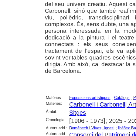
del seu univers creatiu. Aquest ca
Carbonell, sinó que també reafirm
viu, polièdric, transdisciplinar
complexos. És, sens dubte, una ap
persona interessada en la moder
dedicació a la pintura i el teat
connectats : els seus coneixem
tractament de l'espai, els va apl
sovint veritables quadres escèni
dirigia. Amb això, cal destacar la s
de Barcelona.
Matèries:
Exposicions artístiques
;
Catàlegs
;
P
Matèries:
Carbonell i Carbonell, Ar
Àmbit:
Sitges
Cronologia:
[1906 - 1973]; 2025 - 20
Autors add.:
Domènech i Vives, Ignasi
;
Ibáñez Ba
Autors add.:
Consorci del Patrimoni d