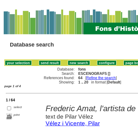
Database search
Database:
fons
Search:
ESCENOGRAFS []
References found:
64
[
Refine the search
]
Showing:
1 .. 20
in format [
Default
]
page 1 of 4
1 / 64
Frederic Amat, l'artista de
select
print
text de Pilar Vélez
Vélez i Vicente, Pilar