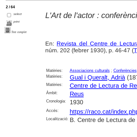
2 / 64
L'Art de l'actor : conferèn
select
print
Text complet
En:
Revista del Centre de Lectu
núm. 202 (febrer 1930), p. 46-47 (
T
Matèries:
Associacions culturals
;
Conferències
Matèries:
Gual i Queralt, Adrià
(18
Matèries:
Centre de Lectura de R
Àmbit:
Reus
Cronologia:
1930
Accés:
https://raco.cat/index.p
Localització:
B. Centre de Lectura de