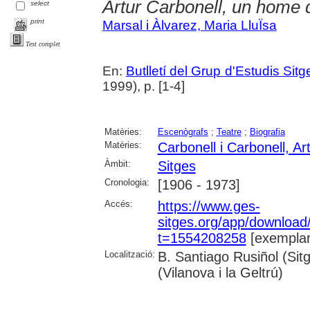
Artur Carbonell, un home d
select
print
Marsal i Àlvarez, Maria LluÏsa
Text complet
En:
Butlletí del Grup d'Estudis Sit
1999), p. [1-4]
Matèries:
Escenògrafs
;
Teatre
;
Biografia
Matèries:
Carbonell i Carbonell, Ar
Àmbit:
Sitges
Cronologia:
[1906 - 1973]
Accés:
https://www.ges-
sitges.org/app/downloa
t=1554208258
[exemplar
Localització:
B. Santiago Rusiñol (Sit
(Vilanova i la Geltrú)