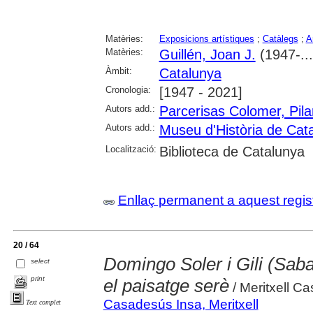
Matèries:
Exposicions artístiques
;
Catàlegs
;
A
Matèries:
Guillén, Joan J.
(1947-...
Àmbit:
Catalunya
Cronologia:
[1947 - 2021]
Autors add.:
Parcerisas Colomer, Pila
Autors add.:
Museu d'Història de Cat
Localització:
Biblioteca de Catalunya
Enllaç permanent a aquest regis
20 / 64
Domingo Soler i Gili (Saba
select
print
el paisatge serè
/ Meritxell C
Casadesús Insa, Meritxell
Text complet