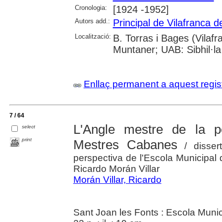
Cronologia:
[1924 -1952]
Autors add.:
Principal de Vilafranca 
Localització:
B. Torras i Bages (Vilaf
Muntaner; UAB: Sibhil·la
Enllaç permanent a aquest regis
7 / 64
L'Angle mestre de la p
select
print
Mestres Cabanes
/ dissert
perspectiva de l'Escola Municipal 
Ricardo Morán Villar
Morán Villar, Ricardo
Sant Joan les Fonts : Escola Munic