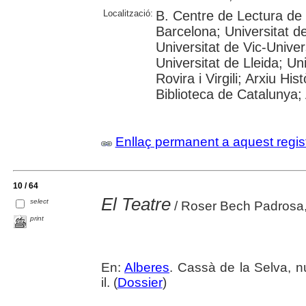
Localització:
B. Centre de Lectura de
Barcelona; Universitat d
Universitat de Vic-Univer
Universitat de Lleida; U
Rovira i Virgili; Arxiu Hi
Biblioteca de Catalunya; 
Enllaç permanent a aquest regis
10 / 64
El Teatre
select
/ Roser Bech Padrosa, 
print
En:
Alberes
. Cassà de la Selva, nú
il. (
Dossier
)