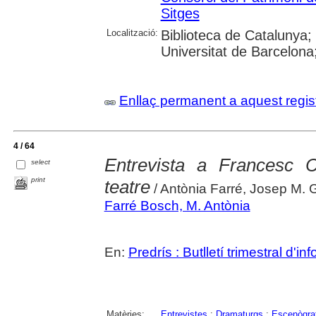
Sitges
Localització:
Biblioteca de Catalunya;
Universitat de Barcelona
Enllaç permanent a aquest regis
4 / 64
Entrevista a Francesc 
select
print
teatre
/ Antònia Farré, Josep M. 
Farré Bosch, M. Antònia
En:
Predrís : Butlletí trimestral d'in
Matèries:
Entrevistes
;
Dramaturgs
;
Escenògra