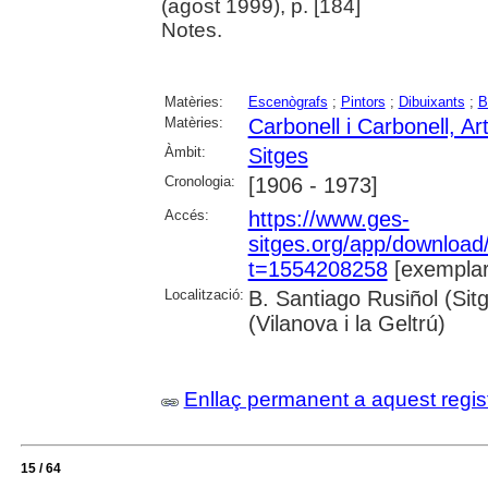
(agost 1999), p. [184]
Notes.
Matèries:
Escenògrafs
;
Pintors
;
Dibuixants
;
B
Matèries:
Carbonell i Carbonell, Ar
Àmbit:
Sitges
Cronologia:
[1906 - 1973]
Accés:
https://www.ges-
sitges.org/app/downloa
t=1554208258
[exemplar
Localització:
B. Santiago Rusiñol (Sit
(Vilanova i la Geltrú)
Enllaç permanent a aquest regis
15 / 64