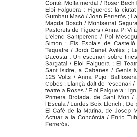
Conté: Molta merda! / Roser Bech Pa
Eloi Falguera ; Figueres: la ciutat
Gumbau Masó / Joan Ferrerós ; La 
Magda Bosch / Montserrat Segura
Pastorets de Figuers / Anna Pi Vilà 
L'elenc Santperenc / Pol Mesegu
Simon ; Els Esplais de Castelló
Tequatre / Jordi Canet Avilés ; 
Dacosta ; Un escenari sobre tine
Sargatal / Eloi Falguera ; El Tea
Sant Isidre, a Cabanes / Genís M
125 Volts / Anna Pujol Batlloser
Cobos ; Llançà dalt de l'escenari
teatre a Roses / Eloi Falguera ; Ig
Primera Brotada, de Sant Mori / 
l'Escala / Lurdes Boix Llonch ; De
El Cafè de la Marina, de Josep M
Actuar a la Concòrcia / Enric Tube
Ferrerós.