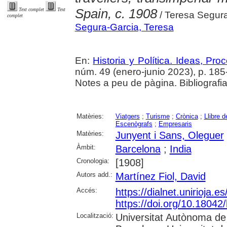
Spain, c. 1908
Text complet
Text
/ Teresa Segur
complet
Segura-Garcia, Teresa
En:
Historia y Política. Ideas, Pr
núm. 49 (enero-junio 2023), p. 185
Notes a peu de pàgina. Bibliografi
Matèries:
Viatgers
;
Turisme
;
Crònica
;
Llibre d
Escenògrafs
;
Empresaris
Matèries:
Junyent i Sans, Oleguer
Àmbit:
Barcelona
;
India
Cronologia:
[1908]
Autors add.:
Martínez Fiol, David
Accés:
https://dialnet.unirioja.
https://doi.org/10.18042
Localització:
Universitat Autònoma de 