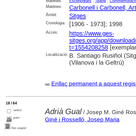
Matèries:
Escenògrafs
;
Teatre
;
Commemoraci
Matèries:
Carbonell i Carbonell, Ar
Àmbit:
Sitges
Cronologia:
[1906 - 1973]; 1998
Accés:
https://www.ges-
sitges.org/app/downloa
t=1554208258
[exemplar
Localització:
B. Santiago Rusiñol (Sit
(Vilanova i la Geltrú)
Enllaç permanent a aquest regis
18 / 64
Adrià Gual
select
/ Josep M. Giné Ros
print
Giné i Rosselló, Josep Maria
Text complet