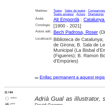
Matèries:
Teatre
;
Sales de teatre
;
Companyies 
Teatre amateur
;
Actors
;
Dramaturgs
Àmbit:
Alt Empordà
;
Catalunya
Cronologia:
[1900 - 2021]
Autors add.:
Bech Padrosa, Roser
(Di
Localització:
Biblioteca de Catalunya; 
de Girona; B. Sala de Le
Municipal (La Bisbal d'
(Figueres); B. Ramon Bo
d'Empúries)
Enllaç permanent a aquest regis
11 / 64
Adrià Gual as illustrator
select
print
David George