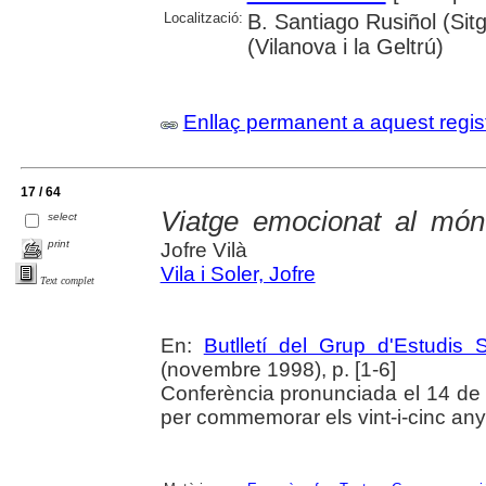
Localització:
B. Santiago Rusiñol (Sit
(Vilanova i la Geltrú)
Enllaç permanent a aquest regis
17 / 64
Viatge emocionat al món 
select
print
Jofre Vilà
Vila i Soler, Jofre
Text complet
En:
Butlletí del Grup d'Estudis S
(novembre 1998), p. [1-6]
Conferència pronunciada el 14 de 
per commemorar els vint-i-cinc anys