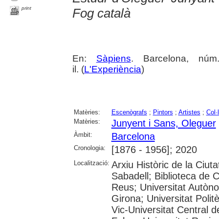
print
Fog català
En:
Sàpiens
. Barcelona, nú
il. (
L'Experiència
)
Matèries:
Escenògrafs
;
Pintors
;
Artistes
;
Col·
Matèries:
Junyent i Sans, Oleguer
Àmbit:
Barcelona
Cronologia:
[1876 - 1956]; 2020
Localització:
Arxiu Històric de la Ciut
Sabadell; Biblioteca de 
Reus; Universitat Autòno
Girona; Universitat Polit
Vic-Universitat Central 