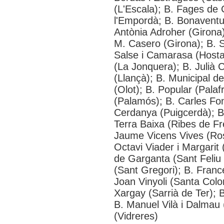
(L'Escala); B. Fages de
l'Empordà; B. Bonaventur
Antònia Adroher (Girona)
M. Casero (Girona); B. S
Salse i Camarasa (Hostal
(La Jonquera); B. Julià C
(Llançà); B. Municipal d
(Olot); B. Popular (Palafr
(Palamós); B. Carles Fo
Cerdanya (Puigcerdà); B
Terra Baixa (Ribes de Fr
Jaume Vicens Vives (Rose
Octavi Viader i Margarit
de Garganta (Sant Feliu d
(Sant Gregori); B. Franc
Joan Vinyoli (Santa Colo
Xargay (Sarrià de Ter); B
B. Manuel Vilà i Dalmau 
(Vidreres)