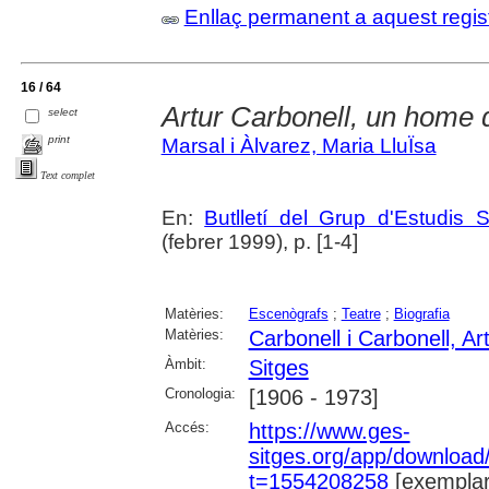
Enllaç permanent a aquest regis
16 / 64
Artur Carbonell, un home d
select
print
Marsal i Àlvarez, Maria LluÏsa
Text complet
En:
Butlletí del Grup d'Estudis S
(febrer 1999), p. [1-4]
Matèries:
Escenògrafs
;
Teatre
;
Biografia
Matèries:
Carbonell i Carbonell, Ar
Àmbit:
Sitges
Cronologia:
[1906 - 1973]
Accés:
https://www.ges-
sitges.org/app/downloa
t=1554208258
[exemplar