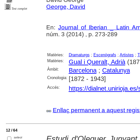
George, David
Text complet
En:
Journal of Iberian _ Latin A
núm. 3 (2014) , p. 273-289
Matèries:
Dramaturgs
;
Escenògrafs
;
Artistes
;
T
Matèries:
Gual i Queralt, Adrià
(187
Àmbit:
Barcelona
;
Catalunya
Cronologia:
[1872 - 1943]
Accés:
https://dialnet.unirioja.e
Enllaç permanent a aquest regis
12 / 64
Estudi d'Oleguer Junyant 
select