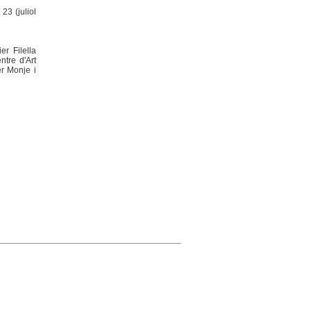
 23 (juliol
er Filella
ntre d'Art
er Monje i