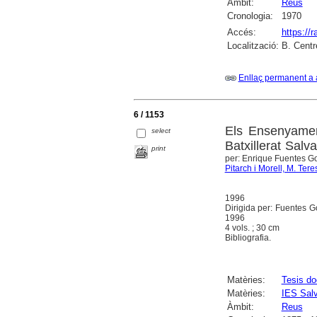
Àmbit:
Reus
Cronologia:
1970
Accés:
https://
Localització:
B. Centr
Enllaç permanent a 
6 / 1153
Els Ensenyament
select
Batxillerat Sal
print
per: Enrique Fuentes G
Pitarch i Morell, M. Tere
1996
Dirigida per: Fuentes Go
1996
4 vols. ; 30 cm
Bibliografia.
Matèries:
Tesis do
Matèries:
IES Sal
Àmbit:
Reus