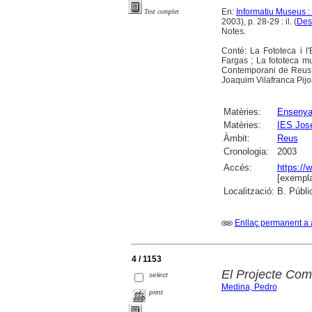
En:
Informatiu Museus :
Text complet
2003), p. 28-29 : il. (
Des
Notes.
Conté: La Fototeca i l
Fargas ; La fototeca m
Contemporani de Reus / 
Joaquim Vilafranca Pijo
Matèries:
Ensenya
Matèries:
IES Jos
Àmbit:
Reus
Cronologia:
2003
Accés:
https://
[exempla
Localització:
B. Públi
Enllaç permanent a 
4 / 1153
El Projecte Com
select
Medina, Pedro
print