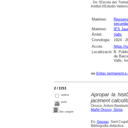
. De l'Escola del Trebal
Institut d'Estudis Vallen
Matèries:
Ressen
secundar
Matèries:
IES Jau
Àmbit:
Valls
Cronologia:
1924 - 2
Accés:
https://
Localització:
B. Públi
de Barce
Valls; I
Enllaç permanent a 
2 / 1153
Apropar la histò
select
jaciment calcolí
print
Orozco, Antoni Bardavio
Mañé Orozco, Sònia
Text complet
En:
Gausac
. Sant Cugat 
Bibliografia didàctica.