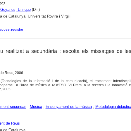
993
 Goyanes, Enrique
(Dir.)
a de Catalunya; Universitat Rovira i Virgili
aquest registre
u realitzat a secundària : escolta els missatges de les
 de Reus, 2006
(Tecnologies de la informació i de la comunicació), el tractament interdiscipl
 cooperatiu a l'àrea de música a 4t d'ESO. VI Premi a la recerca i la innovació 
t, 2005.
ment secundari
;
Música
;
Ensenyament de la música
;
Metodologia didàctic
ent de Reus
ca de Catalunya