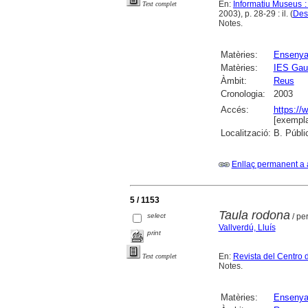
En:
Informatiu Museus :
Text complet
2003), p. 28-29 : il. (
Des
Notes.
Matèries:
Ensenya
Matèries:
IES Gau
Àmbit:
Reus
Cronologia:
2003
Accés:
https://
[exempla
Localització:
B. Públi
Enllaç permanent a 
5 / 1153
Taula rodona
select
/ per
Vallverdú, Lluís
print
En:
Revista del Centro 
Text complet
Notes.
Matèries:
Ensenya