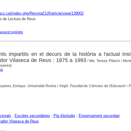
raco.cat/index.php/RevistaCLR/article/view/139002
e de Lectura de Reus
aquest registre
s impartits en el decurs de la història a l'actual Inst
vador Vilaseca de Reus : 1875 a 1993
/ Ma. Teresa Pitarch i Morell
oyanes]
sa
yanes, Enrique. Universitat Rovira i Virgili. Facultat de Ciències de l'Educació i P
ctorals
;
Escoles secundàries
;
Pla d'estudis
;
Ensenyament secundari
vador Vilaseca de Reus