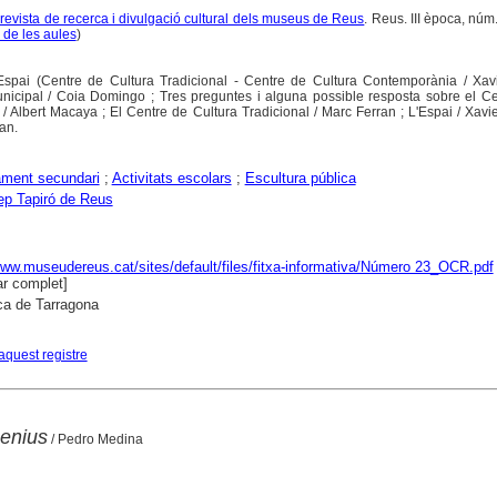
 revista de recerca i divulgació cultural dels museus de Reus
. Reus. III època, núm.
 de les aules
)
'Espai (Centre de Cultura Tradicional - Centre de Cultura Contemporània / Xavi
unicipal / Coia Domingo ; Tres preguntes i alguna possible resposta sobre el Ce
Albert Macaya ; El Centre de Cultura Tradicional / Marc Ferran ; L'Espai / Xavi
an.
ment secundari
;
Activitats escolars
;
Escultura pública
ep Tapiró de Reus
www.museudereus.cat/sites/default/files/fitxa-informativa/Número 23_OCR.pdf
r complet]
ca de Tarragona
aquest registre
enius
/ Pedro Medina