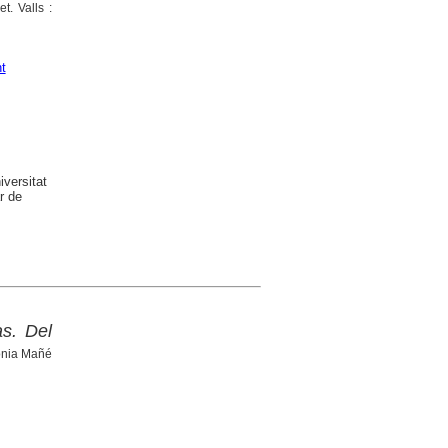
t. Valls :
t
versitat
r de
as. Del
ònia Mañé