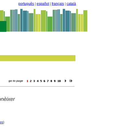
português
|
español
|
français
|
català
go to page
onèixer
es
)