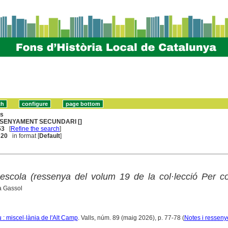
ns
SENYAMENT SECUNDARI []
53
[
Refine the search
]
. 20
in format [
Default
]
escola (ressenya del volum 19 de la col·lecció Per c
a Gassol
: miscel·lània de l'Alt Camp
. Valls, núm. 89 (maig 2026), p. 77-78 (
Notes i resseny