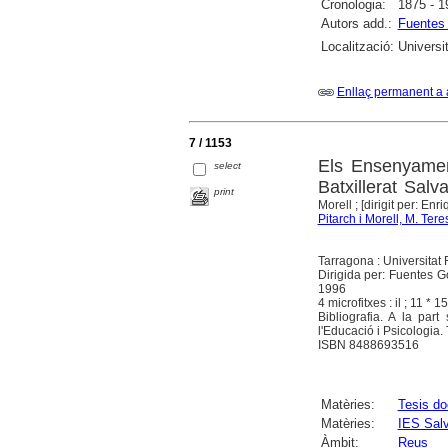
Cronologia:
1875 - 1
Autors add.:
Fuentes
Localització:
Universit
Enllaç permanent a 
7 / 1153
Els Ensenyament
select
Batxillerat Sal
print
Morell ; [dirigit per: E
Pitarch i Morell, M. Tere
Tarragona : Universitat R
Dirigida per: Fuentes Go
1996
4 microfitxes : il ; 11 * 1
Bibliografia. A la par
l'Educació i Psicologia.
ISBN 8488693516
Matèries:
Tesis do
Matèries:
IES Sal
Àmbit:
Reus