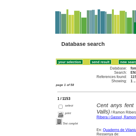
Database search
Database:
fo
Search:
EN
References found:
11
Showing:
1 .
page 1 of 58
1 / 1153
Cent anys fent 
select
Valls)
/ Ramon Riber
print
Ribera i Gassol, Ramon
Text complet
En:
Quaderns de Vilaniu 
Ressenya de: