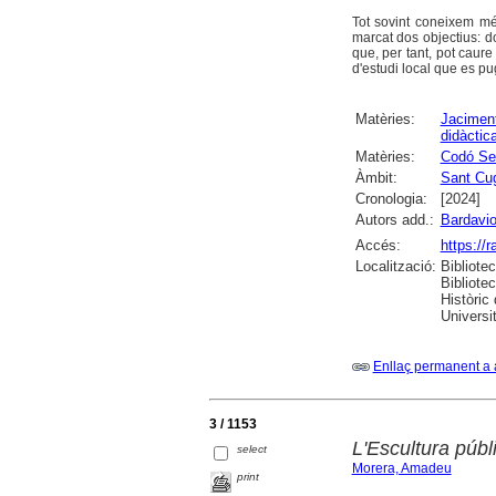
Tot sovint coneixem m
marcat dos objectius: d
que, per tant, pot caure
d'estudi local que es pu
Matèries:
Jaciment
didàctic
Matèries:
Codó Se
Àmbit:
Sant Cug
Cronologia:
[2024]
Autors add.:
Bardavio
Accés:
https://
Localització:
Bibliote
Bibliote
Històric
Universit
Enllaç permanent a 
3 / 1153
L'Escultura púb
select
Morera, Amadeu
print