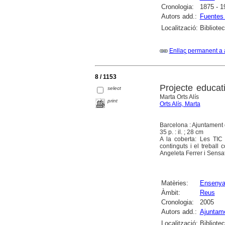
Cronologia:
1875 - 1
Autors add.:
Fuentes
Localització:
Bibliotec
Enllaç permanent a 
8 / 1153
Projecte educati
select
Marta Orts Alís
print
Orts Alís, Marta
Barcelona : Ajuntament
35 p. : il. ; 28 cm
A la coberta: Les TIC 
continguts i el treball
Angeleta Ferrer i Sensa
Matèries:
Ensenya
Àmbit:
Reus
Cronologia:
2005
Autors add.:
Ajuntam
Localització:
Bibliote