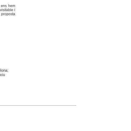
e ens hem
isitable i
a proposta
elona;
xiu