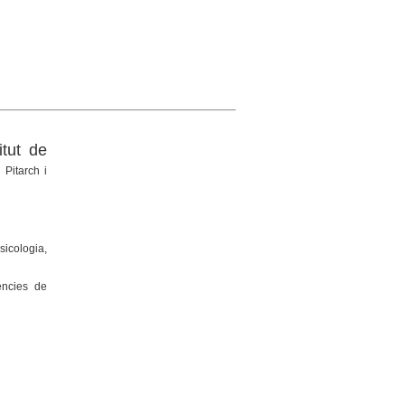
itut de
 Pitarch i
sicologia,
ències de