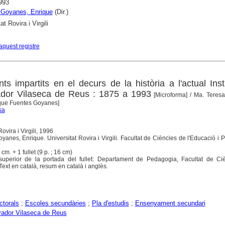
993
 Goyanes, Enrique
(Dir.)
at Rovira i Virgili
aquest registre
s impartits en el decurs de la història a l'actual Inst
vador Vilaseca de Reus : 1875 a 1993
[Microforma]
/ Ma. Teresa
nrique Fuentes Goyanes]
sa
ovira i Virgili, 1996
yanes, Enrique. Universitat Rovira i Virgili. Facultat de Ciències de l'Educació i P
5 cm. + 1 fullet (9 p. ; 16 cm)
t superior de la portada del fullet: Departament de Pedagogia, Facultat de Ci
 Text en català, resum en català i anglès.
ctorals
;
Escoles secundàries
;
Pla d'estudis
;
Ensenyament secundari
vador Vilaseca de Reus