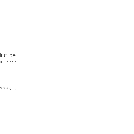
itut de
 ; [dirigit
sicologia,