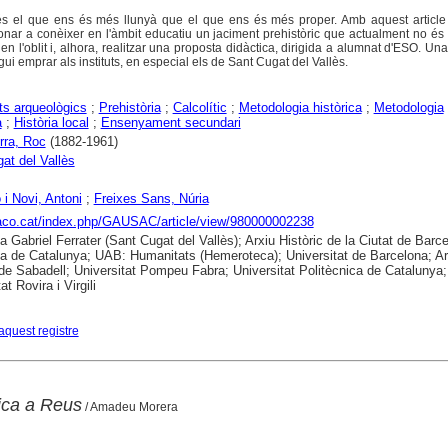
és el que ens és més llunyà que el que ens és més proper. Amb aquest articl
onar a conèixer en l'àmbit educatiu un jaciment prehistòric que actualment no és v
 en l'oblit i, alhora, realitzar una proposta didàctica, dirigida a alumnat d'ESO. Un
gui emprar als instituts, en especial els de Sant Cugat del Vallès.
s arqueològics
;
Prehistòria
;
Calcolític
;
Metodologia històrica
;
Metodologia
a
;
Història local
;
Ensenyament secundari
rra, Roc
(1882-1961)
at del Vallès
 i Novi, Antoni
;
Freixes Sans, Núria
raco.cat/index.php/GAUSAC/article/view/980000002238
ca Gabriel Ferrater (Sant Cugat del Vallès); Arxiu Històric de la Ciutat de Barc
ca de Catalunya; UAB: Humanitats (Hemeroteca); Universitat de Barcelona; Ar
 de Sabadell; Universitat Pompeu Fabra; Universitat Politècnica de Catalunya;
at Rovira i Virgili
aquest registre
lica a Reus
/ Amadeu Morera