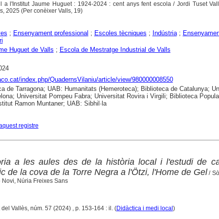
l a l'Institut Jaume Huguet : 1924-2024 : cent anys fent escola / Jordi Tuset Valle
cs, 2025 (Per conèixer Valls, 19)
yes
;
Ensenyament professional
;
Escoles tècniques
;
Indústria
;
Ensenyamen
i
me Huguet de Valls
;
Escola de Mestratge Industrial de Valls
024
raco.cat/index.php/QuadernsVilaniu/article/view/980000008550
ca de Tarragona; UAB: Humanitats (Hemeroteca); Biblioteca de Catalunya; Uni
lona; Universitat Pompeu Fabra; Universitat Rovira i Virgili; Biblioteca Popula
nstitut Ramon Muntaner; UAB: Sibhil·la
aquest registre
ria a les aules des de la història local i l'estudi de c
tic de la cova de la Torre Negra a l'Ötzi, l'Home de Gel
/ S
 Novi, Núria Freixes Sans
del Vallès, núm. 57 (2024) , p. 153-164 : il. (
Didàctica i medi local
)