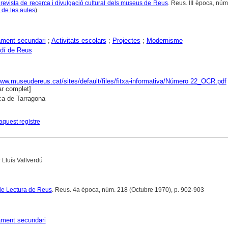
 revista de recerca i divulgació cultural dels museus de Reus
. Reus. III època, núm
 de les aules
)
ment secundari
;
Activitats escolars
;
Projectes
;
Modernisme
dí de Reus
www.museudereus.cat/sites/default/files/fitxa-informativa/Número 22_OCR.pdf
r complet]
ca de Tarragona
aquest registre
 Lluís Vallverdú
de Lectura de Reus
. Reus. 4a época, núm. 218 (Octubre 1970), p. 902-903
ment secundari