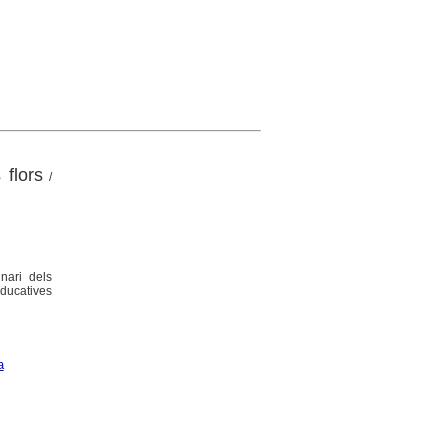
 flors
/
inari dels
educatives
a