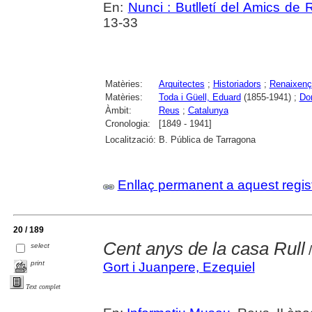
En:
Nunci : Butlletí del Amics de
13-33
Matèries:
Arquitectes
;
Historiadors
;
Renaixenç
Matèries:
Toda i Güell, Eduard
(1855-1941) ;
Do
Àmbit:
Reus
;
Catalunya
Cronologia:
[1849 - 1941]
Localització:
B. Pública de Tarragona
Enllaç permanent a aquest regis
20 / 189
Cent anys de la casa Rull
select
/
print
Gort i Juanpere, Ezequiel
Text complet