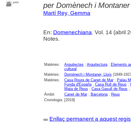
print
per Domènech i Montaner
Martí Rey, Gemma
En:
Domenechiana
. Vol. 14 (abril 
Notes.
Matèries:
Arquitectes
;
Arquitectura
;
Elements ar
cultural
Matèries:
Domènech i Montaner, Lluís
(1849-1923
Matèries:
Casa Roura de Canet de Mar
;
Palau M
Fonda d'España
;
Casa Rull de Reus
;
Mata de Reus
;
Casa Gasull de Reus
;
Àmbit:
Canet de Mar
;
Barcelona
;
Reus
Cronologia:
[2019]
Enllaç permanent a aquest regis