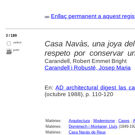
Enllaç permanent a aquest regis
3 / 189
Casa Navàs, una joya del 
select
print
respeto por conservar u
Carandell, Robert Emmet Bright
Carandell i Robusté, Josep Maria
En:
AD architectural digest las 
(octubre 1988), p. 110-120
Matèries:
Arquitectura
;
Modernisme
;
Cases
;
A
Matèries:
Domènech i Montaner, Lluís
(1849-19
Matèries:
Casa Navàs de Reus