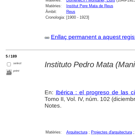
Matèries:
Domènech i Montaner, Lluís
(1849-1923
Matèries:
Institut Pere Mata de Reus
Àmbit:
Reus
Cronologia:
[1900 - 1923]
Enllaç permanent a aquest regis
5 / 189
Instituto Pedro Mata (Man
select
print
En:
Ibérica : el progreso de las 
Tomo II, Vol. IV, núm. 102 (diciembr
Notes.
Matèries:
Arquitectura
;
Projectes d'arquitectura