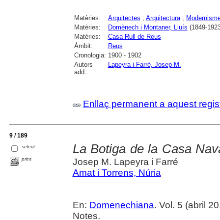
Matèries:
Arquitectes
;
Arquitectura
;
Modernism
Matèries:
Domènech i Montaner, Lluís
(1849-1923
Matèries:
Casa Rull de Reus
Àmbit:
Reus
Cronologia:
1900 - 1902
Autors
Lapeyra i Farré, Josep M.
add.:
Enllaç permanent a aquest regis
9 / 189
La Botiga de la Casa Na
select
print
Josep M. Lapeyra i Farré
Amat i Torrens, Núria
En:
Domenechiana
. Vol. 5 (abril 2
Notes.