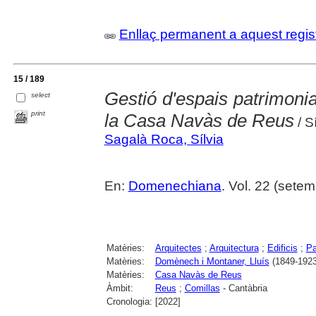
Enllaç permanent a aquest regis
15 / 189
Gestió d'espais patrimonial
select
print
la Casa Navàs de Reus
/ S
Sagalà Roca, Sílvia
En:
Domenechiana
. Vol. 22 (setem
Matèries:
Arquitectes
;
Arquitectura
;
Edificis
;
Pa
Matèries:
Domènech i Montaner, Lluís
(1849-1923
Matèries:
Casa Navàs de Reus
Àmbit:
Reus
;
Comillas
- Cantàbria
Cronologia:
[2022]