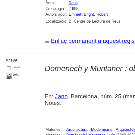
Àmbit:
Reus
Cronologia:
[1988]
Autors add.:
Emmett Bright, Robert
Localització:
B. Centre de Lectura de Reus
Enllaç permanent a aquest regis
4 / 189
Domenech y Muntaner : o
select
print
En:
Jano
. Barcelona, núm. 25 (marz
Notes.
Matèries:
Arquitectura
;
Modernisme
;
Arquitecte