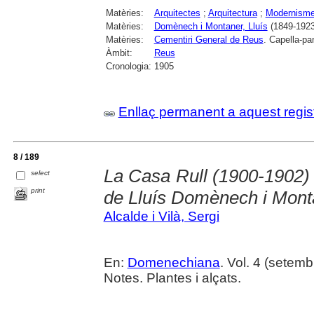
Matèries:
Arquitectes
;
Arquitectura
;
Modernism
Matèries:
Domènech i Montaner, Lluís
(1849-1923
Matèries:
Cementiri General de Reus
. Capella-p
Àmbit:
Reus
Cronologia:
1905
Enllaç permanent a aquest regis
8 / 189
La Casa Rull (1900-1902) 
select
print
de Lluís Domènech i Mont
Alcalde i Vilà, Sergi
En:
Domenechiana
. Vol. 4 (setembr
Notes. Plantes i alçats.