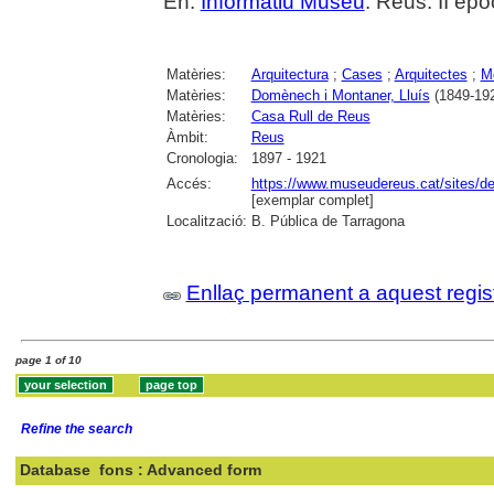
En:
Informatiu Museu
. Reus. II èp
Matèries:
Arquitectura
;
Cases
;
Arquitectes
;
M
Matèries:
Domènech i Montaner, Lluís
(1849-192
Matèries:
Casa Rull de Reus
Àmbit:
Reus
Cronologia:
1897 - 1921
Accés:
https://www.museudereus.cat/sites/de
[exemplar complet]
Localització:
B. Pública de Tarragona
Enllaç permanent a aquest regis
page 1 of 10
Refine the search
Database
fons : Advanced form