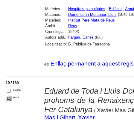
Matèries:
Hospitals psiquiàtrics
;
Edificis
;
Arqui
Matèries:
Domènech i Montaner, Lluís
(1849-19
Matèries:
Institut Pere Mata de Reus
Àmbit:
Reus
Cronologia:
1840X
Autors add.:
Fargas, Carles
(Iúl.)
Localització:
B. Pública de Tarragona
Enllaç permanent a aquest regis
19 / 189
Eduard de Toda i Lluís D
select
print
prohoms de la Renaixença
Fer Catalunya
/ Xavier Mas Gi
Mas i Gibert, Xavier