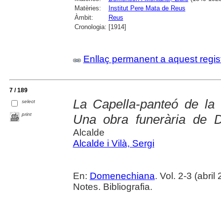
Matèries:
Institut Pere Mata de Reus
Àmbit:
Reus
Cronologia:
[1914]
Enllaç permanent a aquest regis
7 / 189
La Capella-panteó de la
select
print
Una obra funerària de 
Alcalde
Alcalde i Vilà, Sergi
En:
Domenechiana
. Vol. 2-3 (abril
Notes. Bibliografia.