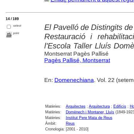
14 / 189
El Pavelló de Distingits de
select
print
Restauració i rehabilita
l'Escola Taller Lluís Do
Montserrat Pagès Pallisé
Pagès Pallisé, Montserrat
En:
Domenechiana
. Vol. 22 (setem
Matèries:
Arquitectes
;
Arquitectura
;
Edificis
;
Ho
Matèries:
Domènech i Montaner, Lluís
(1849-1923
Matèries:
Institut Pere Mata de Reus
Àmbit:
Reus
Cronologia:
[2001 - 2010]