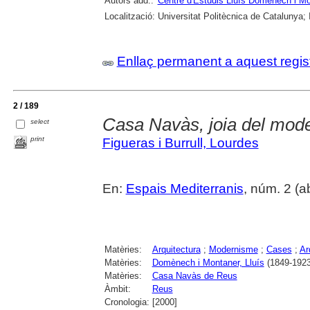
Autors add.:
Centre d'Estudis Lluís Domènech i M
Localització:
Universitat Politècnica de Catalunya;
Enllaç permanent a aquest regis
2 / 189
Casa Navàs, joia del mod
select
print
Figueras i Burrull, Lourdes
En:
Espais Mediterranis
, núm. 2 (ab
Matèries:
Arquitectura
;
Modernisme
;
Cases
;
Ar
Matèries:
Domènech i Montaner, Lluís
(1849-1923
Matèries:
Casa Navàs de Reus
Àmbit:
Reus
Cronologia:
[2000]