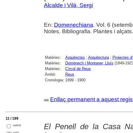
Alcalde i Vilà, Sergi
En:
Domenechiana
. Vol. 6 (setemb
Notes. Bibliografia. Plantes i alçats
Matèries:
Arquitectes
;
Arquitectura
;
Projectes d'
Matèries:
Domènech i Montaner, Lluís
(1849-1923
Matèries:
Círcol de Reus
Àmbit:
Reus
Cronologia:
1899 - 1900
Enllaç permanent a aquest regis
11 / 189
El Penell de la Casa N
select
print