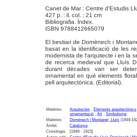
Canet de Mar : Centre d'Estudis L
427 p. : il. col. ; 21 cm
Bibliografia. Índex.
ISBN 9788412665079
El bestiari de Domènech i Montane
basat en la identificació de les 
modernista de l'arquitecte i en la s
de recerca medieval que Lluís 
durant dècades van ser determ
ornamental en què elements flora
pell arquitectònica. (Editorial).
Matèries:
Arquitectes
;
Elements arquitectònics
ornamentació
;
Art
;
Simbolisme
Matèries:
Domènech i Montaner, Lluís
(1849-19
Àmbit:
Catalunya
Cronologia:
[1849 - 1923]