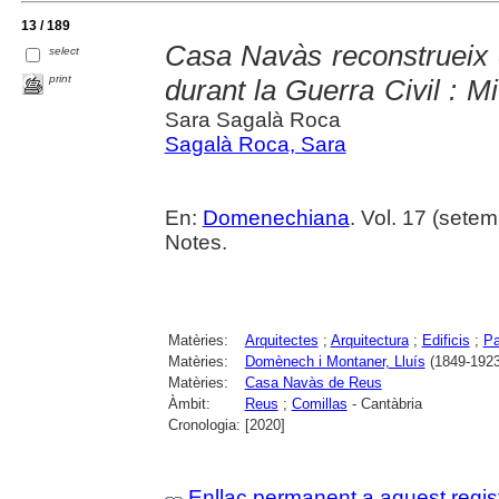
13 / 189
Casa Navàs reconstrueix e
select
print
durant la Guerra Civil : Mi
Sara Sagalà Roca
Sagalà Roca, Sara
En:
Domenechiana
. Vol. 17 (setem
Notes.
Matèries:
Arquitectes
;
Arquitectura
;
Edificis
;
Pa
Matèries:
Domènech i Montaner, Lluís
(1849-1923
Matèries:
Casa Navàs de Reus
Àmbit:
Reus
;
Comillas
- Cantàbria
Cronologia:
[2020]
Enllaç permanent a aquest regis