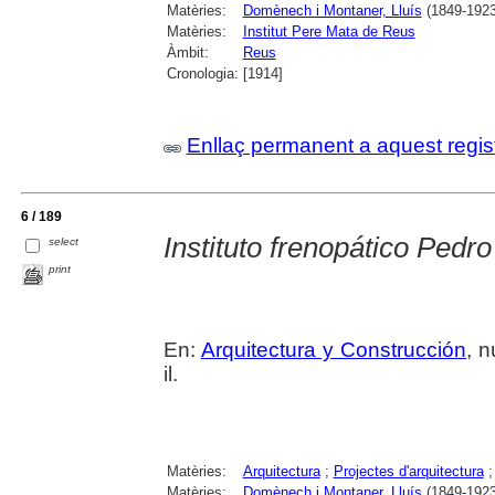
Matèries:
Domènech i Montaner, Lluís
(1849-1923
Matèries:
Institut Pere Mata de Reus
Àmbit:
Reus
Cronologia:
[1914]
Enllaç permanent a aquest regis
6 / 189
Instituto frenopático Pedr
select
print
En:
Arquitectura y Construcción
, 
il.
Matèries:
Arquitectura
;
Projectes d'arquitectura
Matèries:
Domènech i Montaner, Lluís
(1849-1923