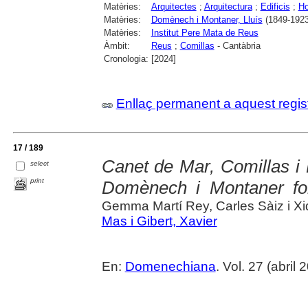
Matèries:
Arquitectes
;
Arquitectura
;
Edificis
;
Ho
Matèries:
Domènech i Montaner, Lluís
(1849-1923
Matèries:
Institut Pere Mata de Reus
Àmbit:
Reus
;
Comillas
- Cantàbria
Cronologia:
[2024]
Enllaç permanent a aquest regis
17 / 189
Canet de Mar, Comillas i 
select
print
Domènech i Montaner fo
Gemma Martí Rey, Carles Sàiz i X
Mas i Gibert, Xavier
En:
Domenechiana
. Vol. 27 (abril 