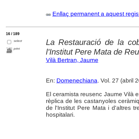
Enllaç permanent a aquest regis
16 / 189
La Restauració de la cob
select
print
l'Institut Pere Mata de Re
Vilà Bertran, Jaume
En:
Domenechiana
. Vol. 27 (abril 
El ceramista reusenc Jaume Vilà ex
rèplica de les castanyoles ceràmiq
de l'Institut Pere Mata i d'altres t
hospitalari.