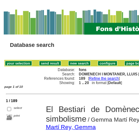
Database search
Database:
fons
Search:
DOMENECH I MONTANER, LLUIS [
References found:
189
[
Refine the search
]
Showing:
1 .. 20
in format [
Default
]
page 1 of 10
1 / 189
El Bestiari de Domènec
select
print
simbolisme
/ Gemma Martí Re
Martí Rey, Gemma