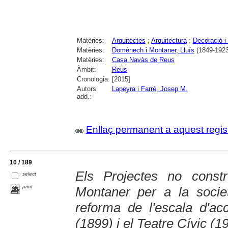
Matèries:
Arquitectes
;
Arquitectura
;
Decoració i
Matèries:
Domènech i Montaner, Lluís
(1849-1923
Matèries:
Casa Navàs de Reus
Àmbit:
Reus
Cronologia:
[2015]
Autors
Lapeyra i Farré, Josep M.
add.:
Enllaç permanent a aquest regis
10 / 189
Els Projectes no const
select
print
Montaner per a la socie
reforma de l'escala d'ac
(1899) i el Teatre Cívic (1