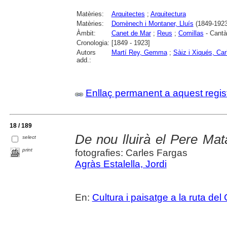
Matèries:
Arquitectes
;
Arquitectura
Matèries:
Domènech i Montaner, Lluís
(1849-1923
Àmbit:
Canet de Mar
;
Reus
;
Comillas
- Cantà
Cronologia:
[1849 - 1923]
Autors
Martí Rey, Gemma
;
Sàiz i Xiqués, Car
add.:
Enllaç permanent a aquest regis
18 / 189
De nou lluirà el Pere Ma
select
print
fotografies: Carles Fargas
Agràs Estalella, Jordi
En:
Cultura i paisatge a la ruta del 