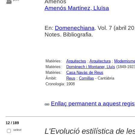
Amenós
Amenós Martínez, Lluïsa
En:
Domenechiana
. Vol. 7 (abril 20
Notes. Bibliografia.
Matèries:
Arquitectes
;
Arquitectura
;
Modernism
Matèries:
Domènech i Montaner, Lluís
(1849-1923
Matèries:
Casa Navàs de Reus
Àmbit:
Reus
;
Comillas
- Cantàbria
Cronologia:
1908
Enllaç permanent a aquest regis
12 / 189
L'Evolució estilística de l
select